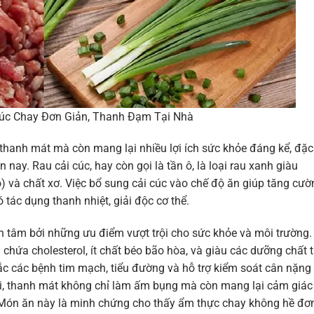
úc Chay Đơn Giản, Thanh Đạm Tại Nhà
 thanh mát mà còn mang lại nhiều lợi ích sức khỏe đáng kể, đặc
nay. Rau cải cúc, hay còn gọi là tần ô, là loại rau xanh giàu
ho) và chất xơ. Việc bổ sung cải cúc vào chế độ ăn giúp tăng cườ
có tác dụng thanh nhiệt, giải độc cơ thể.
 tâm bởi những ưu điểm vượt trội cho sức khỏe và môi trường.
hứa cholesterol, ít chất béo bão hòa, và giàu các dưỡng chất 
ắc các bệnh tim mạch, tiểu đường và hỗ trợ kiểm soát cân nặng
ổi, thanh mát không chỉ làm ấm bụng mà còn mang lại cảm giác
. Món ăn này là minh chứng cho thấy ẩm thực chay không hề đơ