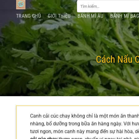
Tìm
Chuyển
kiếm:
đến
TRANG CHỦ
GIỚI THIỆU
BÁNH MÌ ÂU
BÁNH MÌ BA
nội
dung
Cách Nấu C
Canh cải cúc chay không chỉ là một món ăn thanh
nhàng, bổ dưỡng trong bữa ăn hàng ngày. Với hươ
tươi ngon, món canh này mang đến sự hài hòa, dễ c