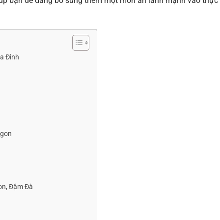
giúp bạn dễ dàng bổ sung thêm một món ăn lành mạnh vào thực
a Đình
Ngon
on, Đậm Đà