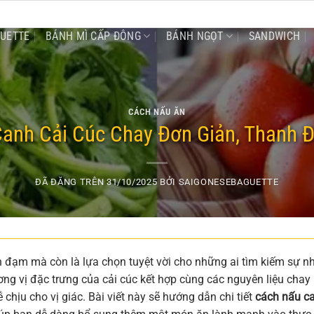
GUETTE
BÁNH MÌ CẤP ĐÔNG
BÁNH NGỌT
SANDWICH
CÁCH NẤU ĂN
anh Cải Cúc Chay Đơn Giản, Thanh 
ĐÃ ĐĂNG TRÊN
31/10/2025
BỞI
SAIGONESEBAGUETTE
 đạm mà còn là lựa chọn tuyệt vời cho những ai tìm kiếm sự n
ng vị đặc trưng của cải cúc kết hợp cùng các nguyên liệu chay
hịu cho vị giác. Bài viết này sẽ hướng dẫn chi tiết
cách nấu c