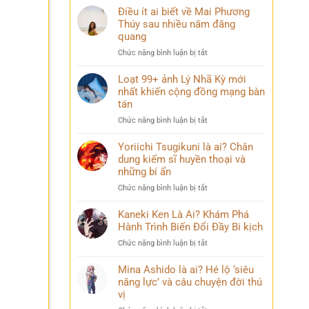
Điều ít ai biết về Mai Phương
Thúy sau nhiều năm đăng
quang
ở
Chức năng bình luận bị tắt
Điều
ít
Loạt 99+ ảnh Lý Nhã Kỳ mới
ai
nhất khiến cộng đồng mạng bàn
biết
tán
về
ở
Chức năng bình luận bị tắt
Mai
Loạt
Phương
99+
Yoriichi Tsugikuni là ai? Chân
Thúy
ảnh
dung kiếm sĩ huyền thoại và
sau
Lý
nhiều
những bí ẩn
Nhã
năm
ở
Chức năng bình luận bị tắt
Kỳ
đăng
Yoriichi
mới
quang
Tsugikuni
Kaneki Ken Là Ai? Khám Phá
nhất
là
Hành Trình Biến Đổi Đầy Bi kịch
khiến
ai?
cộng
ở
Chức năng bình luận bị tắt
Chân
đồng
Kaneki
dung
mạng
Ken
Mina Ashido là ai? Hé lộ ‘siêu
kiếm
bàn
Là
năng lực’ và câu chuyện đời thú
sĩ
tán
Ai?
vị
huyền
Khám
thoại