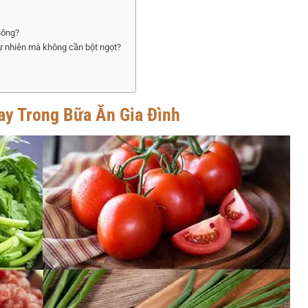
hông?
ự nhiên mà không cần bột ngọt?
ay Trong Bữa Ăn Gia Đình