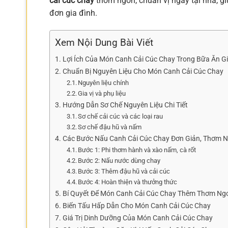
cải cúc chay
thơm ngon, chuẩn vị ngay tại nhà, 
đơn gia đình.
Xem Nội Dung Bài Viết
Lợi Ích Của Món Canh Cải Cúc Chay Trong Bữa Ăn Gi
Chuẩn Bị Nguyên Liệu Cho Món Canh Cải Cúc Chay
Nguyên liệu chính
Gia vị và phụ liệu
Hướng Dẫn Sơ Chế Nguyên Liệu Chi Tiết
Sơ chế cải cúc và các loại rau
Sơ chế đậu hũ và nấm
Các Bước Nấu Canh Cải Cúc Chay Đơn Giản, Thơm 
Bước 1: Phi thơm hành và xào nấm, cà rốt
Bước 2: Nấu nước dùng chay
Bước 3: Thêm đậu hũ và cải cúc
Bước 4: Hoàn thiện và thưởng thức
Bí Quyết Để Món Canh Cải Cúc Chay Thêm Thơm Ng
Biến Tấu Hấp Dẫn Cho Món Canh Cải Cúc Chay
Giá Trị Dinh Dưỡng Của Món Canh Cải Cúc Chay