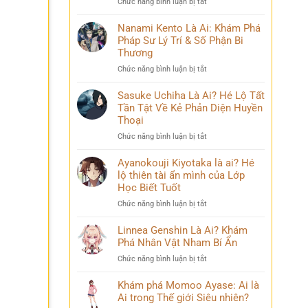
ở
Chức năng bình luận bị tắt
Phá
và
Mina
Hành
những
Ashido
Nanami Kento Là Ai: Khám Phá
Trình
bí
là
Pháp Sư Lý Trí & Số Phận Bi
Biến
ẩn
ai?
Đổi
Thương
Hé
Đầy
ở
Chức năng bình luận bị tắt
lộ
Bi
Nanami
‘siêu
kịch
Kento
Sasuke Uchiha Là Ai? Hé Lộ Tất
năng
Là
Tần Tật Về Kẻ Phản Diện Huyền
lực’
Ai:
và
Thoại
Khám
câu
ở
Chức năng bình luận bị tắt
Phá
chuyện
Sasuke
Pháp
đời
Uchiha
Ayanokouji Kiyotaka là ai? Hé
Sư
thú
Là
lộ thiên tài ẩn mình của Lớp
Lý
vị
Ai?
Trí
Học Biết Tuốt
Hé
&
ở
Chức năng bình luận bị tắt
Lộ
Số
Ayanokouji
Tất
Phận
Kiyotaka
Linnea Genshin Là Ai? Khám
Tần
Bi
là
Phá Nhân Vật Nham Bí Ẩn
Tật
Thương
ai?
Về
ở
Chức năng bình luận bị tắt
Hé
Kẻ
Linnea
lộ
Phản
Genshin
Khám phá Momoo Ayase: Ai là
thiên
Diện
Là
Ai trong Thế giới Siêu nhiên?
tài
Huyền
Ai?