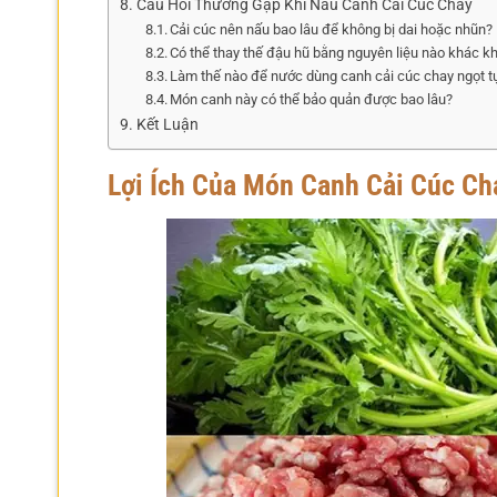
Câu Hỏi Thường Gặp Khi Nấu Canh Cải Cúc Chay
Cải cúc nên nấu bao lâu để không bị dai hoặc nhũn?
Có thể thay thế đậu hũ bằng nguyên liệu nào khác k
Làm thế nào để nước dùng canh cải cúc chay ngọt t
Món canh này có thể bảo quản được bao lâu?
Kết Luận
Lợi Ích Của Món Canh Cải Cúc Ch