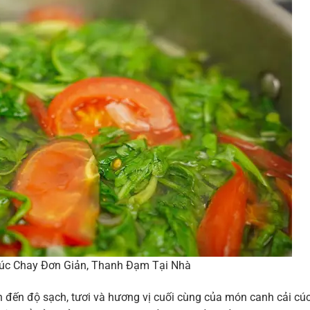
úc Chay Đơn Giản, Thanh Đạm Tại Nhà
h đến độ sạch, tươi và hương vị cuối cùng của món canh cải cú