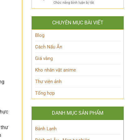
ẩn
Thoại
ở
Chức năng bình luận bị tắt
Khám
mình
Khám
Phá
của
phá
Nhân
Lớp
Momoo
Vật
Học
CHUYÊN MỤC BÀI VIẾT
Ayase:
Nham
Biết
Ai
Bí
Tuốt
là
Blog
Ẩn
Ai
trong
Cách Nấu Ăn
Thế
giới
Giá vàng
Siêu
nhiên?
Kho nhân vật anime
Thư viện ảnh
ng
Tổng hợp
thực
DANH MỤC SẢN PHẨM
 thư
Bánh Lạnh
n