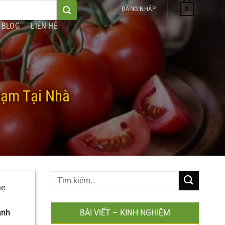
0
ĐĂNG NHẬP
BLOG
LIÊN HỆ
Đạm Tại Nhà
hẹ
anh
BÀI VIẾT – KINH NGHIỆM