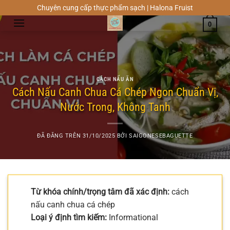
Chuyển
Chuyên cung cấp thực phẩm sạch | Halona Fruist
đến
0
nội
dung
CÁCH NẤU ĂN
Cách Nấu Canh Chua Cá Chép Ngon Chuẩn Vị,
Nước Trong, Không Tanh
ĐÃ ĐĂNG TRÊN
31/10/2025
BỞI
SAIGONESEBAGUETTE
Từ khóa chính/trọng tâm đã xác định:
cách
nấu canh chua cá chép
Loại ý định tìm kiếm:
Informational