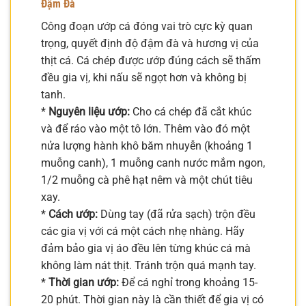
Đậm Đà
Công đoạn ướp cá đóng vai trò cực kỳ quan
trọng, quyết định độ đậm đà và hương vị của
thịt cá. Cá chép được ướp đúng cách sẽ thấm
đều gia vị, khi nấu sẽ ngọt hơn và không bị
tanh.
*
Nguyên liệu ướp:
Cho cá chép đã cắt khúc
và để ráo vào một tô lớn. Thêm vào đó một
nửa lượng hành khô băm nhuyễn (khoảng 1
muỗng canh), 1 muỗng canh nước mắm ngon,
1/2 muỗng cà phê hạt nêm và một chút tiêu
xay.
*
Cách ướp:
Dùng tay (đã rửa sạch) trộn đều
các gia vị với cá một cách nhẹ nhàng. Hãy
đảm bảo gia vị áo đều lên từng khúc cá mà
không làm nát thịt. Tránh trộn quá mạnh tay.
*
Thời gian ướp:
Để cá nghỉ trong khoảng 15-
20 phút. Thời gian này là cần thiết để gia vị có