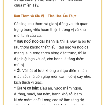
chua miền Tây.
Rau Thơm và Gia Vị – Tinh Hoa Ẩm Thực
Các loại rau thơm và gia vị đóng vai trò quan
trọng trong việc hoàn thiện hương vị và khử
mùi tanh của cá.
*
Rau ngổ, ngò gai, hành lá, thì là:
Đây là bộ tứ
rau thơm không thể thiếu. Rau ngổ và ngò gai
mang lại hương thơm nồng đặc trưng, thì là
đặc biệt hợp với cá, còn hành lá tăng thêm
mùi vị.
*
Ớt:
Vài lát ớt tươi không chỉ tạo điểm nhấn
màu sắc mà còn giúp món canh có vị cay nhẹ,
kích thích vị giác.
*
Gia vị cơ bản:
Dầu ăn, nước mắm ngon,
đường, muối, hạt nêm, hành khô, tỏi băm.
Nước mắm chất lượng cao sẽ làm tăng độ