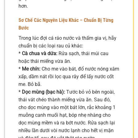
hơn.
Sơ Chế Các Nguyên Liệu Khác – Chuẩn Bị Từng
Bước
Trong lúc đợi cá ráo nước và thấm gia vị, hãy
chuẩn bị các loại rau củ khác:
*
Cà chua và dứa:
Rửa sạch, thái múi cau
hoặc thái miếng vừa ăn.
*
Me chín:
Cho me vào bát, đổ nước nóng xâm
xấp, dầm nát rồi lọc qua rây để lấy nước cốt
me. Bỏ bã.
*
Dọc mùng (bạc hà):
Tước bỏ vỏ bên ngoài,
thái vát chéo thành miếng vừa ăn. Sau đó,
cho dọc mùng vào một bát lớn, rắc khoảng 1
muỗng canh muối hạt, bóp nhẹ nhàng cho
dọc mùng mềm và ra bớt nước. Rửa sạch lại
nhiều lần dưới vòi nước lạnh cho hết vị mặn