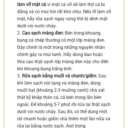
làm vỡ mật cá
vì mật cá vỡ sẽ làm thịt cá bị
đắng và có mùi hôi rất khó chịu. Nếu lỡ làm vỡ
mật, hãy rửa sạch ngay vùng thịt bị dính mật
dưới vòi nước chảy.
2.
Cạo sạch màng đen:
Bên trong khoang
bụng cá chép thường có một lớp màng đen.
Đây chính là một trong những nguyên nhân
chính gây ra mùi tanh. Hãy dùng dao hoặc
thìa cạo thật sạch lớp màng đen này cho đến
khi khoang bụng trắng tinh.
3.
Rửa sạch bằng muối và chanh/giấm:
Sau
khi làm sạch nội tạng và màng đen, dùng
muối hạt (khoảng 2-3 muỗng canh) chà xát
thật kỹ khắp thân cá, cả bên trong lẫn bên
ngoài. Để khoảng 5-7 phút rồi rửa lại thật sạch
dưới vòi nước chảy. Sau đó, có thể dùng một
lát chanh hoặc giấm chà thêm một lần nữa và
rửa lại bằng nước sạch. Axit trong