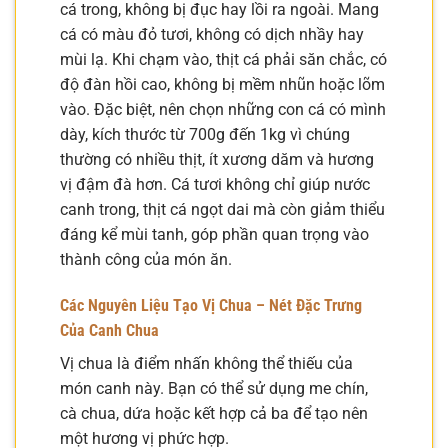
cá trong, không bị đục hay lồi ra ngoài. Mang
cá có màu đỏ tươi, không có dịch nhầy hay
mùi lạ. Khi chạm vào, thịt cá phải săn chắc, có
độ đàn hồi cao, không bị mềm nhũn hoặc lõm
vào. Đặc biệt, nên chọn những con cá có mình
dày, kích thước từ 700g đến 1kg vì chúng
thường có nhiều thịt, ít xương dăm và hương
vị đậm đà hơn. Cá tươi không chỉ giúp nước
canh trong, thịt cá ngọt dai mà còn giảm thiểu
đáng kể mùi tanh, góp phần quan trọng vào
thành công của món ăn.
Các Nguyên Liệu Tạo Vị Chua – Nét Đặc Trưng
Của Canh Chua
Vị chua là điểm nhấn không thể thiếu của
món canh này. Bạn có thể sử dụng me chín,
cà chua, dứa hoặc kết hợp cả ba để tạo nên
một hương vị phức hợp.