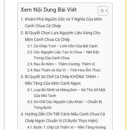
Xem Nội Dung Bài Viết
Khám Phá Nguồn Gốc và Ý Nghĩa Của Món
Canh Chua Cá Chép
Bí Quyết Chọn Lựa Nguyên Liệu Vàng Cho
Món Canh Chua Cá Chép
Cá Chép Tươi – Linh Hồn Của Bát Canh
Các Nguyên Liệu Tạo Vị Chua – Nét Đặc
Trưng Của Canh Chua
Rau Ăn Kèm – Thêm Hương, Thêm Vị
Rau Thơm và Gia Vị – Tinh Hoa Ẩm Thực
Bí Quyết Sơ Chế Cá Chép KHÔNG TANH –
Nền Tảng Của Món Canh Ngon
Loại Bỏ Nhớt và Màng Đen – Kẻ Thù Số Một
Của Mùi Tanh
Sơ Chế Các Nguyên Liệu Khác – Chuẩn Bị
Từng Bước
Hướng Dẫn Chi Tiết Cách Nấu Canh Chua Cá
Chép Ngon Chuẩn Vị (5 Bước Thực Hiện)
Bước 1: Ướp Cá Thấm Vị – Nền Tảng Hương