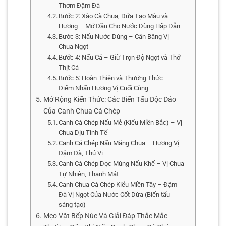
Thơm Đậm Đà
Bước 2: Xào Cà Chua, Dứa Tạo Màu và
Hương – Mở Đầu Cho Nước Dùng Hấp Dẫn
Bước 3: Nấu Nước Dùng – Cân Bằng Vị
Chua Ngọt
Bước 4: Nấu Cá – Giữ Trọn Độ Ngọt và Thớ
Thịt Cá
Bước 5: Hoàn Thiện và Thưởng Thức –
Điểm Nhấn Hương Vị Cuối Cùng
Mở Rộng Kiến Thức: Các Biến Tấu Độc Đáo
Của Canh Chua Cá Chép
Canh Cá Chép Nấu Mẻ (Kiểu Miền Bắc) – Vị
Chua Dịu Tinh Tế
Canh Cá Chép Nấu Măng Chua – Hương Vị
Đậm Đà, Thú Vị
Canh Cá Chép Dọc Mùng Nấu Khế – Vị Chua
Tự Nhiên, Thanh Mát
Canh Chua Cá Chép Kiểu Miền Tây – Đậm
Đà Vị Ngọt Của Nước Cốt Dừa (Biến tấu
sáng tạo)
Mẹo Vặt Bếp Núc Và Giải Đáp Thắc Mắc