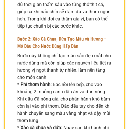
đủ thời gian thấm sâu vào từng thớ thịt cá,
giúp cá khi nấu chín sẽ đậm đà và thơm ngon
hơn. Trong khi đợi cá thấm gia vị, bạn có thể
tiếp tục chuẩn bị các bước khác.
Bước 2: Xào Cà Chua, Dứa Tạo Màu và Hương –
Mở Đầu Cho Nước Dùng Hấp Dẫn
Bước này không chỉ tạo màu sắc đẹp mắt cho
nước dùng mà còn giúp các nguyên liệu tiết ra
hương vị ngọt thanh tự nhiên, làm nền tảng
cho món canh.
*
Phi thơm hành:
Bắc nồi lên bếp, cho vào
khoảng 2 muỗng canh dầu ăn và đun nóng.
Khi dầu đã nóng già, cho phần hành khô băm
còn lại vào phi thơm. Đảo đều tay cho đến khi
hành chuyển sang màu vàng nhạt và dậy mùi
thơm lừng.
*
Xào cà chua và dứa:
Ngay sau khi hành phi