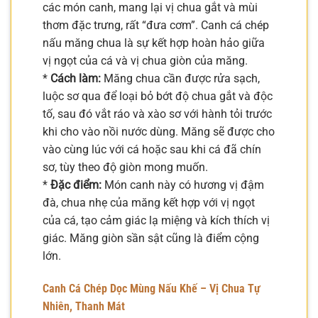
các món canh, mang lại vị chua gắt và mùi
thơm đặc trưng, rất “đưa cơm”. Canh cá chép
nấu măng chua là sự kết hợp hoàn hảo giữa
vị ngọt của cá và vị chua giòn của măng.
*
Cách làm:
Măng chua cần được rửa sạch,
luộc sơ qua để loại bỏ bớt độ chua gắt và độc
tố, sau đó vắt ráo và xào sơ với hành tỏi trước
khi cho vào nồi nước dùng. Măng sẽ được cho
vào cùng lúc với cá hoặc sau khi cá đã chín
sơ, tùy theo độ giòn mong muốn.
*
Đặc điểm:
Món canh này có hương vị đậm
đà, chua nhẹ của măng kết hợp với vị ngọt
của cá, tạo cảm giác lạ miệng và kích thích vị
giác. Măng giòn sần sật cũng là điểm cộng
lớn.
Canh Cá Chép Dọc Mùng Nấu Khế – Vị Chua Tự
Nhiên, Thanh Mát