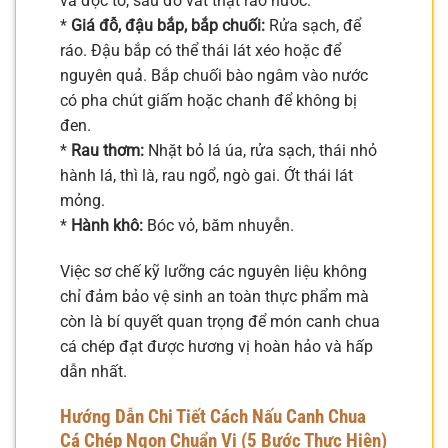
và độc tố, sau đó vắt thật ráo nước.
*
Giá đỗ, đậu bắp, bắp chuối:
Rửa sạch, để
ráo. Đậu bắp có thể thái lát xéo hoặc để
nguyên quả. Bắp chuối bào ngâm vào nước
có pha chút giấm hoặc chanh để không bị
đen.
*
Rau thơm:
Nhặt bỏ lá úa, rửa sạch, thái nhỏ
hành lá, thì là, rau ngổ, ngò gai. Ớt thái lát
mỏng.
*
Hành khô:
Bóc vỏ, băm nhuyễn.
Việc sơ chế kỹ lưỡng các nguyên liệu không
chỉ đảm bảo vệ sinh an toàn thực phẩm mà
còn là bí quyết quan trọng để món canh chua
cá chép đạt được hương vị hoàn hảo và hấp
dẫn nhất.
Hướng Dẫn Chi Tiết Cách Nấu Canh Chua
Cá Chép Ngon Chuẩn Vị (5 Bước Thực Hiện)