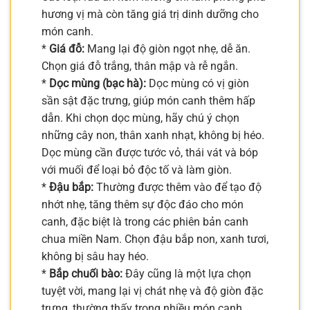
hương vị mà còn tăng giá trị dinh dưỡng cho
món canh.
*
Giá đỗ:
Mang lại độ giòn ngọt nhẹ, dễ ăn.
Chọn giá đỗ trắng, thân mập và rễ ngắn.
*
Dọc mùng (bạc hà):
Dọc mùng có vị giòn
sần sật đặc trưng, giúp món canh thêm hấp
dẫn. Khi chọn dọc mùng, hãy chú ý chọn
những cây non, thân xanh nhạt, không bị héo.
Dọc mùng cần được tước vỏ, thái vát và bóp
với muối để loại bỏ độc tố và làm giòn.
*
Đậu bắp:
Thường được thêm vào để tạo độ
nhớt nhẹ, tăng thêm sự độc đáo cho món
canh, đặc biệt là trong các phiên bản canh
chua miền Nam. Chọn đậu bắp non, xanh tươi,
không bị sâu hay héo.
*
Bắp chuối bào:
Đây cũng là một lựa chọn
tuyệt vời, mang lại vị chát nhẹ và độ giòn đặc
trưng, thường thấy trong nhiều món canh