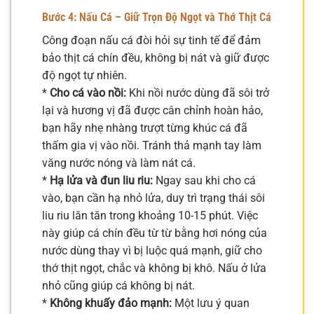
Bước 4: Nấu Cá – Giữ Trọn Độ Ngọt và Thớ Thịt Cá
Công đoạn nấu cá đòi hỏi sự tinh tế để đảm
bảo thịt cá chín đều, không bị nát và giữ được
độ ngọt tự nhiên.
*
Cho cá vào nồi:
Khi nồi nước dùng đã sôi trở
lại và hương vị đã được cân chỉnh hoàn hảo,
bạn hãy nhẹ nhàng trượt từng khúc cá đã
thấm gia vị vào nồi. Tránh thả mạnh tay làm
văng nước nóng và làm nát cá.
*
Hạ lửa và đun liu riu:
Ngay sau khi cho cá
vào, bạn cần hạ nhỏ lửa, duy trì trạng thái sôi
liu riu lăn tăn trong khoảng 10-15 phút. Việc
này giúp cá chín đều từ từ bằng hơi nóng của
nước dùng thay vì bị luộc quá mạnh, giữ cho
thớ thịt ngọt, chắc và không bị khô. Nấu ở lửa
nhỏ cũng giúp cá không bị nát.
*
Không khuấy đảo mạnh:
Một lưu ý quan