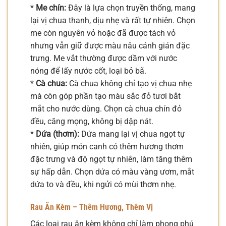
*
Me chín:
Đây là lựa chọn truyền thống, mang
lại vị chua thanh, dịu nhẹ và rất tự nhiên. Chọn
me còn nguyên vỏ hoặc đã được tách vỏ
nhưng vẫn giữ được màu nâu cánh gián đặc
trưng. Me vắt thường được dầm với nước
nóng để lấy nước cốt, loại bỏ bã.
*
Cà chua:
Cà chua không chỉ tạo vị chua nhẹ
mà còn góp phần tạo màu sắc đỏ tươi bắt
mắt cho nước dùng. Chọn cà chua chín đỏ
đều, căng mọng, không bị dập nát.
*
Dứa (thơm):
Dứa mang lại vị chua ngọt tự
nhiên, giúp món canh có thêm hương thơm
đặc trưng và độ ngọt tự nhiên, làm tăng thêm
sự hấp dẫn. Chọn dứa có màu vàng ươm, mắt
dứa to và đều, khi ngửi có mùi thơm nhẹ.
Rau Ăn Kèm – Thêm Hương, Thêm Vị
Các loại rau ăn kèm không chỉ làm phong phú