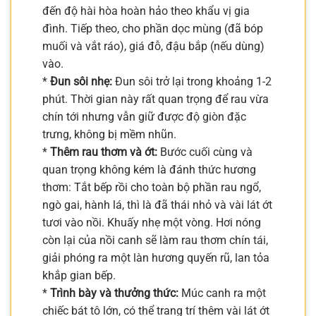
đến độ hài hòa hoàn hảo theo khẩu vị gia
đình. Tiếp theo, cho phần dọc mùng (đã bóp
muối và vắt ráo), giá đỗ, đậu bắp (nếu dùng)
vào.
*
Đun sôi nhẹ:
Đun sôi trở lại trong khoảng 1-2
phút. Thời gian này rất quan trọng để rau vừa
chín tới nhưng vẫn giữ được độ giòn đặc
trưng, không bị mềm nhũn.
*
Thêm rau thơm và ớt:
Bước cuối cùng và
quan trọng không kém là đánh thức hương
thơm: Tắt bếp rồi cho toàn bộ phần rau ngổ,
ngò gai, hành lá, thì là đã thái nhỏ và vài lát ớt
tươi vào nồi. Khuấy nhẹ một vòng. Hơi nóng
còn lại của nồi canh sẽ làm rau thơm chín tái,
giải phóng ra một làn hương quyến rũ, lan tỏa
khắp gian bếp.
*
Trình bày và thưởng thức:
Múc canh ra một
chiếc bát tô lớn, có thể trang trí thêm vài lát ớt