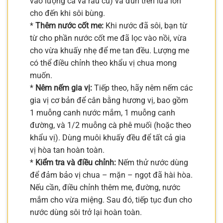
vào lượng cá và rau củ) và đun trên lửa lớn
cho đến khi sôi bùng.
*
Thêm nước cốt me:
Khi nước đã sôi, bạn từ
từ cho phần nước cốt me đã lọc vào nồi, vừa
cho vừa khuấy nhẹ để me tan đều. Lượng me
có thể điều chỉnh theo khẩu vị chua mong
muốn.
*
Nêm nếm gia vị:
Tiếp theo, hãy nêm nếm các
gia vị cơ bản để cân bằng hương vị, bao gồm
1 muỗng canh nước mắm, 1 muỗng canh
đường, và 1/2 muỗng cà phê muối (hoặc theo
khẩu vị). Dùng muôi khuấy đều để tất cả gia
vị hòa tan hoàn toàn.
*
Kiểm tra và điều chỉnh:
Nếm thử nước dùng
để đảm bảo vị chua – mặn – ngọt đã hài hòa.
Nếu cần, điều chỉnh thêm me, đường, nước
mắm cho vừa miệng. Sau đó, tiếp tục đun cho
nước dùng sôi trở lại hoàn toàn.