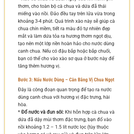
thơm, cho toàn bộ cà chua và dứa đã thái
miếng vào nồi. Đảo đều tay trên lửa vừa trong
khoảng 3-4 phút. Quá trình xào này sẽ giúp cà
chua chín mềm, tiết ra màu đỏ tự nhiên đẹp
mắt và làm dứa tỏa ra hương thơm ngọt dịu,
tạo nên một lớp nền hoàn hảo cho nước dùng
canh chua. Nếu có đậu bắp hoặc bắp chuối,
bạn có thể cho vào xào sơ qua ở bước này để
tăng thêm hương vị.
Bước 3: Nấu Nước Dùng – Cân Bằng Vị Chua Ngọt
Đây là công đoạn quan trọng để tạo ra nước
dùng canh chua với hương vị đặc trưng, hài
hòa.
*
Đổ nước và đun sôi:
Khi hỗn hợp cà chua và
dứa đã dậy mùi thơm đặc trưng, bạn đổ vào
nồi khoảng 1.2 – 1.5 lít nước lọc (tùy thuộc