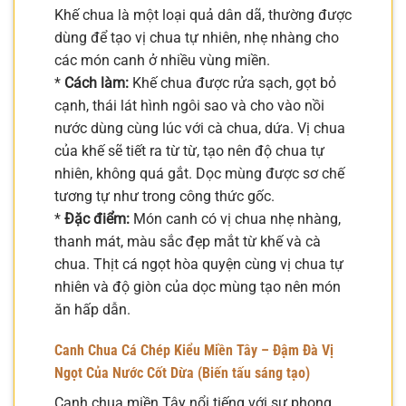
Khế chua là một loại quả dân dã, thường được
dùng để tạo vị chua tự nhiên, nhẹ nhàng cho
các món canh ở nhiều vùng miền.
*
Cách làm:
Khế chua được rửa sạch, gọt bỏ
cạnh, thái lát hình ngôi sao và cho vào nồi
nước dùng cùng lúc với cà chua, dứa. Vị chua
của khế sẽ tiết ra từ từ, tạo nên độ chua tự
nhiên, không quá gắt. Dọc mùng được sơ chế
tương tự như trong công thức gốc.
*
Đặc điểm:
Món canh có vị chua nhẹ nhàng,
thanh mát, màu sắc đẹp mắt từ khế và cà
chua. Thịt cá ngọt hòa quyện cùng vị chua tự
nhiên và độ giòn của dọc mùng tạo nên món
ăn hấp dẫn.
Canh Chua Cá Chép Kiểu Miền Tây – Đậm Đà Vị
Ngọt Của Nước Cốt Dừa (Biến tấu sáng tạo)
Canh chua miền Tây nổi tiếng với sự phong