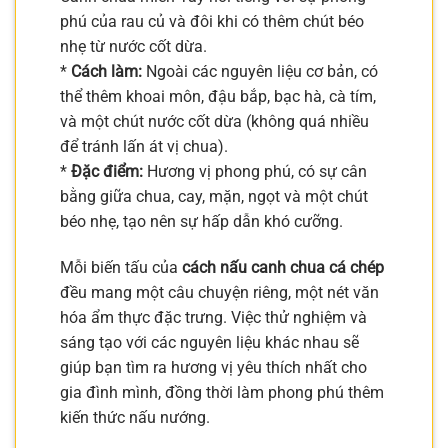
phú của rau củ và đôi khi có thêm chút béo
nhẹ từ nước cốt dừa.
*
Cách làm:
Ngoài các nguyên liệu cơ bản, có
thể thêm khoai môn, đậu bắp, bạc hà, cà tím,
và một chút nước cốt dừa (không quá nhiều
để tránh lấn át vị chua).
*
Đặc điểm:
Hương vị phong phú, có sự cân
bằng giữa chua, cay, mặn, ngọt và một chút
béo nhẹ, tạo nên sự hấp dẫn khó cưỡng.
Mỗi biến tấu của
cách nấu canh chua cá chép
đều mang một câu chuyện riêng, một nét văn
hóa ẩm thực đặc trưng. Việc thử nghiệm và
sáng tạo với các nguyên liệu khác nhau sẽ
giúp bạn tìm ra hương vị yêu thích nhất cho
gia đình mình, đồng thời làm phong phú thêm
kiến thức nấu nướng.