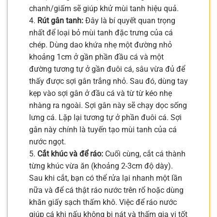
chanh/giấm sẽ giúp khử mùi tanh hiệu quả.
4.
Rút gân tanh:
Đây là bí quyết quan trọng
nhất để loại bỏ mùi tanh đặc trưng của cá
chép. Dùng dao khứa nhẹ một đường nhỏ
khoảng 1cm ở gần phần đầu cá và một
đường tương tự ở gần đuôi cá, sâu vừa đủ để
thấy được sợi gân trắng nhỏ. Sau đó, dùng tay
kẹp vào sợi gân ở đầu cá và từ từ kéo nhẹ
nhàng ra ngoài. Sợi gân này sẽ chạy dọc sống
lưng cá. Lặp lại tương tự ở phần đuôi cá. Sợi
gân này chính là tuyến tạo mùi tanh của cá
nước ngọt.
5.
Cắt khúc và để ráo:
Cuối cùng, cắt cá thành
từng khúc vừa ăn (khoảng 2-3cm độ dày).
Sau khi cắt, bạn có thể rửa lại nhanh một lần
nữa và để cá thật ráo nước trên rổ hoặc dùng
khăn giấy sạch thấm khô. Việc để ráo nước
giúp cá khi nấu không bị nát và thấm gia vị tốt