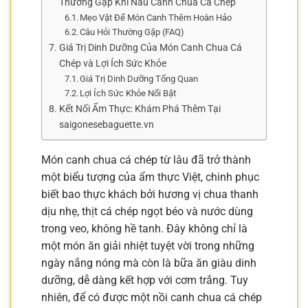
Thường Gặp Khi Nấu Canh Chua Cá Chép
Mẹo Vặt Để Món Canh Thêm Hoàn Hảo
Câu Hỏi Thường Gặp (FAQ)
Giá Trị Dinh Dưỡng Của Món Canh Chua Cá
Chép và Lợi Ích Sức Khỏe
Giá Trị Dinh Dưỡng Tổng Quan
Lợi Ích Sức Khỏe Nổi Bật
Kết Nối Ẩm Thực: Khám Phá Thêm Tại
saigonesebaguette.vn
Món canh chua cá chép từ lâu đã trở thành
một biểu tượng của ẩm thực Việt, chinh phục
biết bao thực khách bởi hương vị chua thanh
dịu nhẹ, thịt cá chép ngọt béo và nước dùng
trong veo, không hề tanh. Đây không chỉ là
một món ăn giải nhiệt tuyệt vời trong những
ngày nắng nóng mà còn là bữa ăn giàu dinh
dưỡng, dễ dàng kết hợp với cơm trắng. Tuy
nhiên, để có được một nồi canh chua cá chép