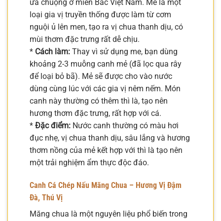
ưa chuộng ở miền Bắc Việt Nam. Mẻ là một
loại gia vị truyền thống được làm từ cơm
nguội ủ lên men, tạo ra vị chua thanh dịu, có
mùi thơm đặc trưng rất dễ chịu.
*
Cách làm:
Thay vì sử dụng me, bạn dùng
khoảng 2-3 muỗng canh mẻ (đã lọc qua rây
để loại bỏ bã). Mẻ sẽ được cho vào nước
dùng cùng lúc với các gia vị nêm nếm. Món
canh này thường có thêm thì là, tạo nên
hương thơm đặc trưng, rất hợp với cá.
*
Đặc điểm:
Nước canh thường có màu hơi
đục nhẹ, vị chua thanh dịu, sâu lắng và hương
thơm nồng của mẻ kết hợp với thì là tạo nên
một trải nghiệm ẩm thực độc đáo.
Canh Cá Chép Nấu Măng Chua – Hương Vị Đậm
Đà, Thú Vị
Măng chua là một nguyên liệu phổ biến trong