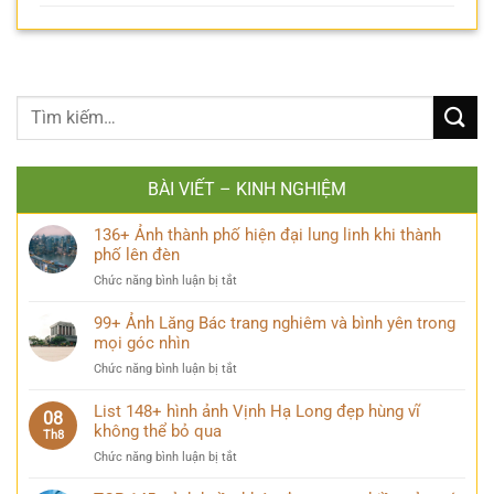
BÀI VIẾT – KINH NGHIỆM
136+ Ảnh thành phố hiện đại lung linh khi thành
phố lên đèn
ở
Chức năng bình luận bị tắt
136+
Ảnh
99+ Ảnh Lăng Bác trang nghiêm và bình yên trong
thành
mọi góc nhìn
phố
ở
Chức năng bình luận bị tắt
hiện
99+
đại
Ảnh
List 148+ hình ảnh Vịnh Hạ Long đẹp hùng vĩ
lung
08
Lăng
không thể bỏ qua
linh
Th8
Bác
khi
ở
Chức năng bình luận bị tắt
trang
thành
List
nghiêm
phố
148+