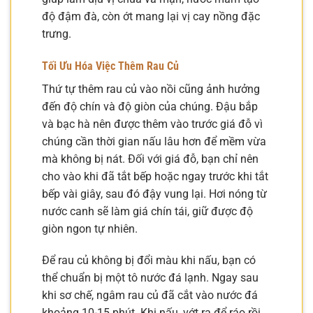
độ đậm đà, còn ớt mang lại vị cay nồng đặc
trưng.
Tối Ưu Hóa Việc Thêm Rau Củ
Thứ tự thêm rau củ vào nồi cũng ảnh hưởng
đến độ chín và độ giòn của chúng. Đậu bắp
và bạc hà nên được thêm vào trước giá đỗ vì
chúng cần thời gian nấu lâu hơn để mềm vừa
mà không bị nát. Đối với giá đỗ, bạn chỉ nên
cho vào khi đã tắt bếp hoặc ngay trước khi tắt
bếp vài giây, sau đó đậy vung lại. Hơi nóng từ
nước canh sẽ làm giá chín tái, giữ được độ
giòn ngon tự nhiên.
Để rau củ không bị đổi màu khi nấu, bạn có
thể chuẩn bị một tô nước đá lạnh. Ngay sau
khi sơ chế, ngâm rau củ đã cắt vào nước đá
khoảng 10-15 phút. Khi nấu, vớt ra để ráo rồi