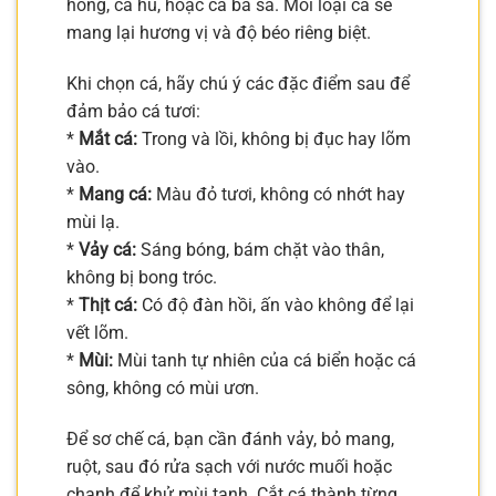
hồng, cá hú, hoặc cá ba sa. Mỗi loại cá sẽ
mang lại hương vị và độ béo riêng biệt.
Khi chọn cá, hãy chú ý các đặc điểm sau để
đảm bảo cá tươi:
*
Mắt cá:
Trong và lồi, không bị đục hay lõm
vào.
*
Mang cá:
Màu đỏ tươi, không có nhớt hay
mùi lạ.
*
Vảy cá:
Sáng bóng, bám chặt vào thân,
không bị bong tróc.
*
Thịt cá:
Có độ đàn hồi, ấn vào không để lại
vết lõm.
*
Mùi:
Mùi tanh tự nhiên của cá biển hoặc cá
sông, không có mùi ươn.
Để sơ chế cá, bạn cần đánh vảy, bỏ mang,
ruột, sau đó rửa sạch với nước muối hoặc
chanh để khử mùi tanh. Cắt cá thành từng