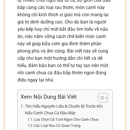
tự nhiên, chút ngọt dịu từ cá, độ giòn của đậu
bắp cùng các loại rau thơm, món canh này
không chỉ kích thích vị giác mà còn mang lại
giá trị dinh dưỡng cao. Cho dù bạn là người
yêu bếp hay chỉ mới bắt đầu tìm hiểu về nấu
ăn, việc nắm vững cách chế biến món canh
này sẽ giúp bữa cơm gia đình thêm phần
phong phú và ấm cúng. Bài viết này sẽ cung
cấp cho bạn một hướng dẫn chi tiết và dễ
hiểu, đảm bảo bạn có thể tự tay tạo nên một
nồi canh chua cá đậu bắp thơm ngon đúng
điệu ngay tại nhà.
Xem Nội Dung Bài Viết
Tìm Hiểu Nguyên Liệu & Chuẩn Bị Trước Khi
Nấu Canh Chua Cá Đậu Bắp
Lựa Chọn Cá Tươi Ngon Cho Canh Chua
Các Loại Rau Củ Quan Trọng