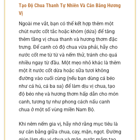
Tạo Độ Chua Thanh Tự Nhiên Và Cân Bằng Hương
Vị
Ngoài me vắt, bạn có thể kết hợp thêm một
chút nước cốt tắc hoặc khóm (dứa) để tăng
thêm tầng vị chua thanh và hương thơm đặc
trưng. Để canh có độ chua vừa phải, hãy cho
nước cốt me từ từ và nếm thử, tránh cho quá
nhiều ngay từ đầu. Một mẹo nhỏ khác là thêm
một ít nước cốt dừa hoặc sữa tươi không
đường vào cuối cùng (nếu bạn dùng cá béo
như cá hú, cá ba sa) để làm dịu vị chua, tạo
độ béo nhẹ và hương thơm hấp dẫn cho món
canh, tương tự như phong cách nấu canh
chua ở một số vùng miền Nam Bộ.
Khi nêm nếm gia vị, hãy nhớ rằng mục tiêu là
sự cân bằng giữa chua, cay, mặn, ngọt. Đường
giúp làm dịu vị chua và mặn, nước mắm tạo