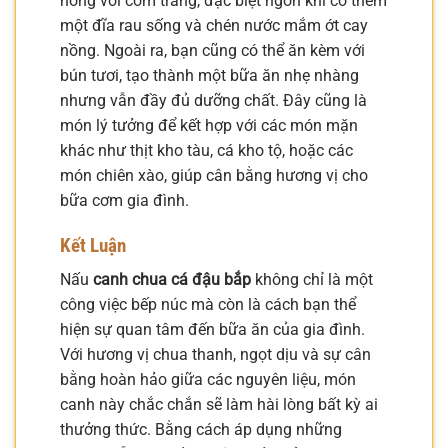
nóng với cơm trắng, đặc biệt ngon khi có thêm
một đĩa rau sống và chén nước mắm ớt cay
nồng. Ngoài ra, bạn cũng có thể ăn kèm với
bún tươi, tạo thành một bữa ăn nhẹ nhàng
nhưng vẫn đầy đủ dưỡng chất. Đây cũng là
món lý tưởng để kết hợp với các món mặn
khác như thịt kho tàu, cá kho tộ, hoặc các
món chiên xào, giúp cân bằng hương vị cho
bữa cơm gia đình.
Kết Luận
Nấu
canh chua cá đậu bắp
không chỉ là một
công việc bếp núc mà còn là cách bạn thể
hiện sự quan tâm đến bữa ăn của gia đình.
Với hương vị chua thanh, ngọt dịu và sự cân
bằng hoàn hảo giữa các nguyên liệu, món
canh này chắc chắn sẽ làm hài lòng bất kỳ ai
thưởng thức. Bằng cách áp dụng những