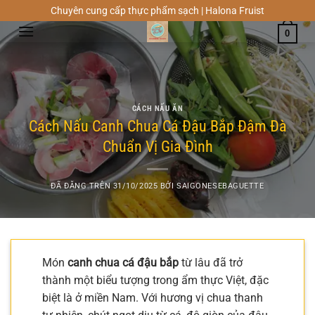
Chuyển
Chuyên cung cấp thực phẩm sạch | Halona Fruist
đến
0
nội
dung
CÁCH NẤU ĂN
Cách Nấu Canh Chua Cá Đậu Bắp Đậm Đà
Chuẩn Vị Gia Đình
ĐÃ ĐĂNG TRÊN
31/10/2025
BỞI
SAIGONESEBAGUETTE
Món
canh chua cá đậu bắp
từ lâu đã trở
thành một biểu tượng trong ẩm thực Việt, đặc
biệt là ở miền Nam. Với hương vị chua thanh