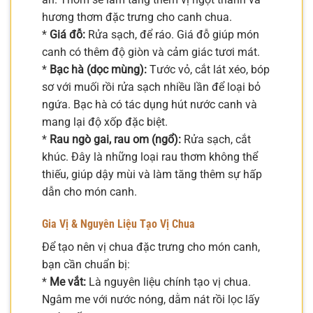
hương thơm đặc trưng cho canh chua.
*
Giá đỗ:
Rửa sạch, để ráo. Giá đỗ giúp món
canh có thêm độ giòn và cảm giác tươi mát.
*
Bạc hà (dọc mùng):
Tước vỏ, cắt lát xéo, bóp
sơ với muối rồi rửa sạch nhiều lần để loại bỏ
ngứa. Bạc hà có tác dụng hút nước canh và
mang lại độ xốp đặc biệt.
*
Rau ngò gai, rau om (ngổ):
Rửa sạch, cắt
khúc. Đây là những loại rau thơm không thể
thiếu, giúp dậy mùi và làm tăng thêm sự hấp
dẫn cho món canh.
Gia Vị & Nguyên Liệu Tạo Vị Chua
Để tạo nên vị chua đặc trưng cho món canh,
bạn cần chuẩn bị:
*
Me vắt:
Là nguyên liệu chính tạo vị chua.
Ngâm me với nước nóng, dằm nát rồi lọc lấy