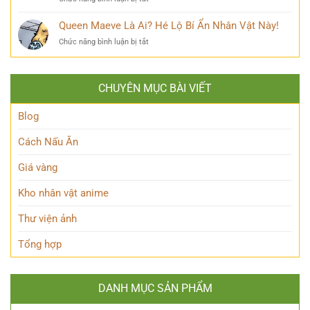
Hé
Nguyên
Fern
Lộ
Thủy
Frieren
Queen Maeve Là Ai? Hé Lộ Bí Ẩn Nhân Vật Này!
Bí
quyền
là
Mật
năng
ở
Chức năng bình luận bị tắt
ai?
Nàng
Queen
Hé
Thỏ
Maeve
lộ
Anh
Là
thân
Hùng
CHUYÊN MỤC BÀI VIẾT
Ai?
thế
Đầy
Hé
Nữ
Quyến
Lộ
Blog
Phù
Rũ
Bí
thủy
Ẩn
tài
Cách Nấu Ăn
Nhân
ba
Vật
Giá vàng
Này!
Kho nhân vật anime
Thư viện ảnh
Tổng hợp
DANH MỤC SẢN PHẨM