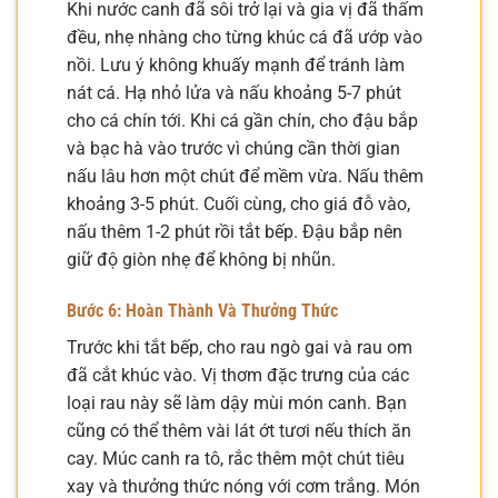
Khi nước canh đã sôi trở lại và gia vị đã thấm
đều, nhẹ nhàng cho từng khúc cá đã ướp vào
nồi. Lưu ý không khuấy mạnh để tránh làm
nát cá. Hạ nhỏ lửa và nấu khoảng 5-7 phút
cho cá chín tới. Khi cá gần chín, cho đậu bắp
và bạc hà vào trước vì chúng cần thời gian
nấu lâu hơn một chút để mềm vừa. Nấu thêm
khoảng 3-5 phút. Cuối cùng, cho giá đỗ vào,
nấu thêm 1-2 phút rồi tắt bếp. Đậu bắp nên
giữ độ giòn nhẹ để không bị nhũn.
Bước 6: Hoàn Thành Và Thưởng Thức
Trước khi tắt bếp, cho rau ngò gai và rau om
đã cắt khúc vào. Vị thơm đặc trưng của các
loại rau này sẽ làm dậy mùi món canh. Bạn
cũng có thể thêm vài lát ớt tươi nếu thích ăn
cay. Múc canh ra tô, rắc thêm một chút tiêu
xay và thưởng thức nóng với cơm trắng. Món