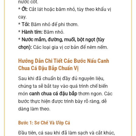
nước cốt.
*
Ớt:
Cắt lát hoặc băm nhỏ, tùy theo khẩu vị
cay.
*
Tỏi:
Băm nhỏ để phi thơm.
*
Hành tím:
Băm nhỏ.
*
Nước mắm, đường, muối, bột ngọt (tùy
chọn):
Các loại gia vị cơ bản để nêm nếm.
Hướng Dẫn Chi Tiết Các Bước Nấu Canh
Chua Cá Đậu Bắp Chuẩn Vị
Sau khi đã chuẩn bị đầy đủ nguyên liệu,
chúng ta sẽ bắt tay vào quá trình chế biến
món
canh chua cá đậu bắp
thơm ngon. Các
bước thực hiện được trình bày rõ ràng, dễ
dàng làm theo.
Bước 1: Sơ Chế Và Ướp Cá
Đầu tiên, cá sau khi đã làm sạch và cắt khúc,