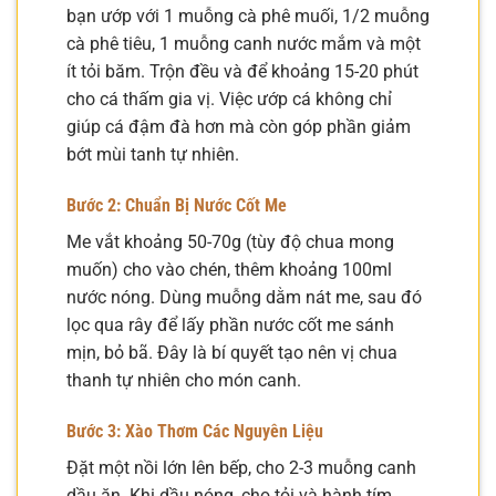
bạn ướp với 1 muỗng cà phê muối, 1/2 muỗng
cà phê tiêu, 1 muỗng canh nước mắm và một
ít tỏi băm. Trộn đều và để khoảng 15-20 phút
cho cá thấm gia vị. Việc ướp cá không chỉ
giúp cá đậm đà hơn mà còn góp phần giảm
bớt mùi tanh tự nhiên.
Bước 2: Chuẩn Bị Nước Cốt Me
Me vắt khoảng 50-70g (tùy độ chua mong
muốn) cho vào chén, thêm khoảng 100ml
nước nóng. Dùng muỗng dằm nát me, sau đó
lọc qua rây để lấy phần nước cốt me sánh
mịn, bỏ bã. Đây là bí quyết tạo nên vị chua
thanh tự nhiên cho món canh.
Bước 3: Xào Thơm Các Nguyên Liệu
Đặt một nồi lớn lên bếp, cho 2-3 muỗng canh
dầu ăn. Khi dầu nóng, cho tỏi và hành tím