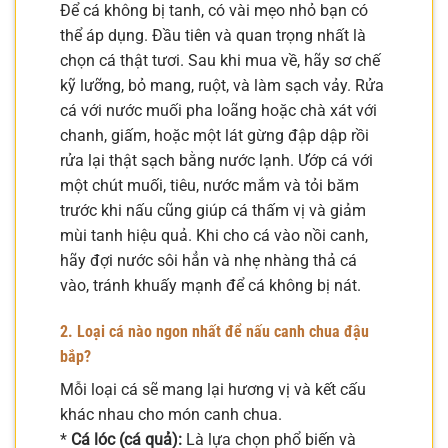
Để cá không bị tanh, có vài mẹo nhỏ bạn có
thể áp dụng. Đầu tiên và quan trọng nhất là
chọn cá thật tươi. Sau khi mua về, hãy sơ chế
kỹ lưỡng, bỏ mang, ruột, và làm sạch vảy. Rửa
cá với nước muối pha loãng hoặc chà xát với
chanh, giấm, hoặc một lát gừng đập dập rồi
rửa lại thật sạch bằng nước lạnh. Ướp cá với
một chút muối, tiêu, nước mắm và tỏi băm
trước khi nấu cũng giúp cá thấm vị và giảm
mùi tanh hiệu quả. Khi cho cá vào nồi canh,
hãy đợi nước sôi hẳn và nhẹ nhàng thả cá
vào, tránh khuấy mạnh để cá không bị nát.
2. Loại cá nào ngon nhất để nấu canh chua đậu
bắp?
Mỗi loại cá sẽ mang lại hương vị và kết cấu
khác nhau cho món canh chua.
*
Cá lóc (cá quả):
Là lựa chọn phổ biến và