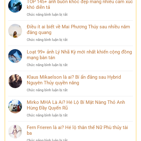
TOP 145+ ảnh buồn khóc đẹp mang nhiều cảm xúc
và
lên
hình
khó diễn tả
bình
đèn
ảnh
yên
ở
Chức năng bình luận bị tắt
Vịnh
trong
TOP
Hạ
mọi
145+
Điều ít ai biết về Mai Phương Thúy sau nhiều năm
Long
góc
ảnh
đăng quang
đẹp
nhìn
buồn
hùng
ở
Chức năng bình luận bị tắt
khóc
vĩ
Điều
đẹp
không
ít
Loạt 99+ ảnh Lý Nhã Kỳ mới nhất khiến cộng đồng
mang
thể
ai
mạng bàn tán
nhiều
bỏ
biết
cảm
qua
ở
Chức năng bình luận bị tắt
về
xúc
Loạt
Mai
khó
99+
Klaus Mikaelson là ai? Bí ẩn đằng sau Hybrid
Phương
diễn
ảnh
Nguyên Thủy quyền năng
Thúy
tả
Lý
sau
ở
Chức năng bình luận bị tắt
Nhã
nhiều
Klaus
Kỳ
năm
Mikaelson
Mirko MHA Là Ai? Hé Lộ Bí Mật Nàng Thỏ Anh
mới
đăng
là
Hùng Đầy Quyến Rũ
nhất
quang
ai?
khiến
ở
Chức năng bình luận bị tắt
Bí
cộng
Mirko
ẩn
đồng
MHA
Fern Frieren là ai? Hé lộ thân thế Nữ Phù thủy tài
đằng
mạng
Là
ba
sau
bàn
Ai?
Hybrid
tán
ở
Chức năng bình luận bị tắt