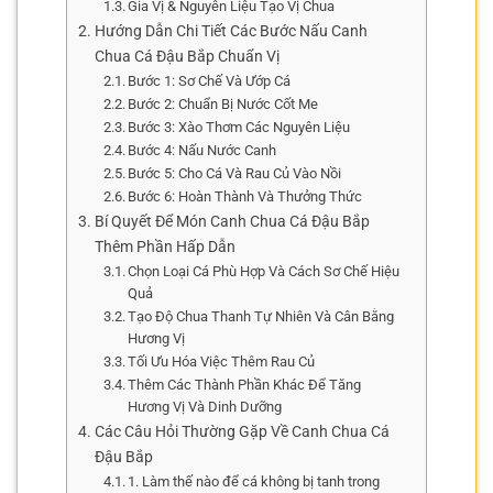
Gia Vị & Nguyên Liệu Tạo Vị Chua
Hướng Dẫn Chi Tiết Các Bước Nấu Canh
Chua Cá Đậu Bắp Chuẩn Vị
Bước 1: Sơ Chế Và Ướp Cá
Bước 2: Chuẩn Bị Nước Cốt Me
Bước 3: Xào Thơm Các Nguyên Liệu
Bước 4: Nấu Nước Canh
Bước 5: Cho Cá Và Rau Củ Vào Nồi
Bước 6: Hoàn Thành Và Thưởng Thức
Bí Quyết Để Món Canh Chua Cá Đậu Bắp
Thêm Phần Hấp Dẫn
Chọn Loại Cá Phù Hợp Và Cách Sơ Chế Hiệu
Quả
Tạo Độ Chua Thanh Tự Nhiên Và Cân Bằng
Hương Vị
Tối Ưu Hóa Việc Thêm Rau Củ
Thêm Các Thành Phần Khác Để Tăng
Hương Vị Và Dinh Dưỡng
Các Câu Hỏi Thường Gặp Về Canh Chua Cá
Đậu Bắp
1. Làm thế nào để cá không bị tanh trong