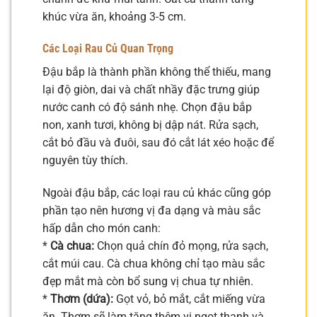
khúc vừa ăn, khoảng 3-5 cm.
Các Loại Rau Củ Quan Trọng
Đậu bắp là thành phần không thể thiếu, mang
lại độ giòn, dai và chất nhầy đặc trưng giúp
nước canh có độ sánh nhẹ. Chọn đậu bắp
non, xanh tươi, không bị dập nát. Rửa sạch,
cắt bỏ đầu và đuôi, sau đó cắt lát xéo hoặc để
nguyên tùy thích.
Ngoài đậu bắp, các loại rau củ khác cũng góp
phần tạo nên hương vị đa dạng và màu sắc
hấp dẫn cho món canh:
*
Cà chua:
Chọn quả chín đỏ mọng, rửa sạch,
cắt múi cau. Cà chua không chỉ tạo màu sắc
đẹp mắt mà còn bổ sung vị chua tự nhiên.
*
Thơm (dứa):
Gọt vỏ, bỏ mắt, cắt miếng vừa
ăn. Thơm sẽ làm tăng thêm vị ngọt thanh và