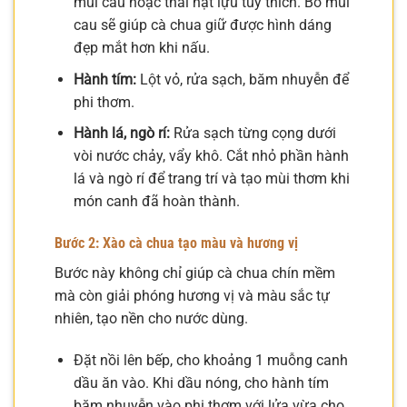
múi cau hoặc thái hạt lựu tùy thích. Bổ múi
cau sẽ giúp cà chua giữ được hình dáng
đẹp mắt hơn khi nấu.
Hành tím:
Lột vỏ, rửa sạch, băm nhuyễn để
phi thơm.
Hành lá, ngò rí:
Rửa sạch từng cọng dưới
vòi nước chảy, vẩy khô. Cắt nhỏ phần hành
lá và ngò rí để trang trí và tạo mùi thơm khi
món canh đã hoàn thành.
Bước 2: Xào cà chua tạo màu và hương vị
Bước này không chỉ giúp cà chua chín mềm
mà còn giải phóng hương vị và màu sắc tự
nhiên, tạo nền cho nước dùng.
Đặt nồi lên bếp, cho khoảng 1 muỗng canh
dầu ăn vào. Khi dầu nóng, cho hành tím
băm nhuyễn vào phi thơm với lửa vừa cho