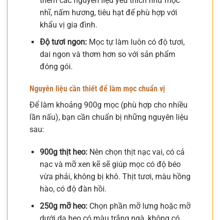
thêm các nguyên liệu yêu thích như mộc
nhĩ, nấm hương, tiêu hạt để phù hợp với
khẩu vị gia đình.
Độ tươi ngon:
Mọc tự làm luôn có độ tươi,
dai ngon và thơm hơn so với sản phẩm
đóng gói.
Nguyên liệu cần thiết để làm mọc chuẩn vị
Để làm khoảng 900g mọc (phù hợp cho nhiều
lần nấu), bạn cần chuẩn bị những nguyên liệu
sau:
900g thịt heo:
Nên chọn thịt nạc vai, có cả
nạc và mỡ xen kẽ sẽ giúp mọc có độ béo
vừa phải, không bị khô. Thịt tươi, màu hồng
hào, có độ đàn hồi.
250g mỡ heo:
Chọn phần mỡ lưng hoặc mỡ
dưới da heo có màu trắng ngà, không có