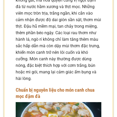
không gắt, mà hòa quyện cùng vị ngọt đậm
đà từ nước hầm xương và thịt mọc. Những
viên mọc tròn trịa, trắng ngần, khi cắn vào
cảm nhận được độ dai giòn sần sật, thơm mùi
thịt. Đậu hũ mềm mại, tan chảy trong miệng,
thêm phần béo ngậy. Các loại rau thơm như
hành lá, ngò rí không chỉ làm tăng thêm màu
sắc hấp dẫn mà còn dậy mùi thơm đặc trưng,
khiến món canh trở nên lôi cuốn và khó
cưỡng. Món canh này thường được dùng
nóng, đặc biệt thích hợp với cơm trắng, bún
hoặc mì gói, mang lại cảm giác ấm bụng và
hài lòng.
Chuẩn bị nguyên liệu cho món canh chua
mọc đậm đà