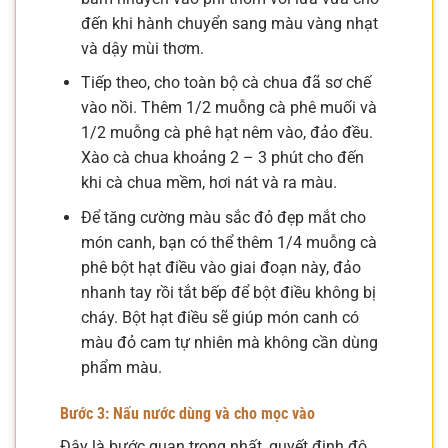
đến khi hành chuyển sang màu vàng nhạt
và dậy mùi thơm.
Tiếp theo, cho toàn bộ cà chua đã sơ chế
vào nồi. Thêm 1/2 muỗng cà phê muối và
1/2 muỗng cà phê hạt nêm vào, đảo đều.
Xào cà chua khoảng 2 – 3 phút cho đến
khi cà chua mềm, hơi nát và ra màu.
Để tăng cường màu sắc đỏ đẹp mắt cho
món canh, bạn có thể thêm 1/4 muỗng cà
phê bột hạt điều vào giai đoạn này, đảo
nhanh tay rồi tắt bếp để bột điều không bị
cháy. Bột hạt điều sẽ giúp món canh có
màu đỏ cam tự nhiên mà không cần dùng
phẩm màu.
Bước 3: Nấu nước dùng và cho mọc vào
Đây là bước quan trọng nhất, quyết định độ