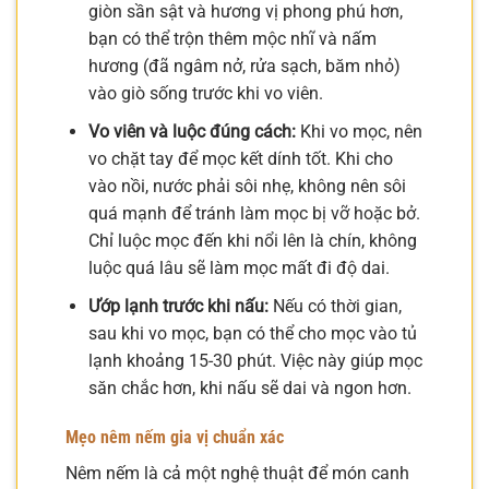
giòn sần sật và hương vị phong phú hơn,
bạn có thể trộn thêm mộc nhĩ và nấm
hương (đã ngâm nở, rửa sạch, băm nhỏ)
vào giò sống trước khi vo viên.
Vo viên và luộc đúng cách:
Khi vo mọc, nên
vo chặt tay để mọc kết dính tốt. Khi cho
vào nồi, nước phải sôi nhẹ, không nên sôi
quá mạnh để tránh làm mọc bị vỡ hoặc bở.
Chỉ luộc mọc đến khi nổi lên là chín, không
luộc quá lâu sẽ làm mọc mất đi độ dai.
Ướp lạnh trước khi nấu:
Nếu có thời gian,
sau khi vo mọc, bạn có thể cho mọc vào tủ
lạnh khoảng 15-30 phút. Việc này giúp mọc
săn chắc hơn, khi nấu sẽ dai và ngon hơn.
Mẹo nêm nếm gia vị chuẩn xác
Nêm nếm là cả một nghệ thuật để món canh