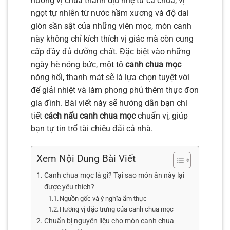
hương vị chua thanh dịu nhẹ từ cà chua, vị
ngọt tự nhiên từ nước hầm xương và độ dai
giòn sần sật của những viên mọc, món canh
này không chỉ kích thích vị giác mà còn cung
cấp đầy đủ dưỡng chất. Đặc biệt vào những
ngày hè nóng bức, một tô
canh chua mọc
nóng hổi, thanh mát sẽ là lựa chọn tuyệt vời
để giải nhiệt và làm phong phú thêm thực đơn
gia đình. Bài viết này sẽ hướng dẫn bạn chi
tiết
cách nấu canh chua mọc
chuẩn vị, giúp
bạn tự tin trổ tài chiêu đãi cả nhà.
Xem Nội Dung Bài Viết
Canh chua mọc là gì? Tại sao món ăn này lại
được yêu thích?
Nguồn gốc và ý nghĩa ẩm thực
Hương vị đặc trưng của canh chua mọc
Chuẩn bị nguyên liệu cho món canh chua