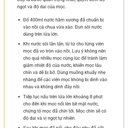
ngọt và độ dai của mọc.
Đổ 400ml nước hầm xương đã chuẩn bị
vào nồi cà chua vừa xào. Đun sôi nước
dùng trên lửa lớn.
Khi nước sôi lăn tăn, từ từ cho từng viên
mọc đã vo tròn vào nồi. Lưu ý không nên
cho quá nhiều mọc cùng lúc để tránh làm
giảm nhiệt độ của nước, khiến mọc lâu
chín và dễ bị bở. Dùng muỗng khuấy nhẹ
nhàng để các viên mọc không bị dính vào
nhau và không dính đáy nồi.
Tiếp tục nấu trên lửa lớn khoảng 8 phút
cho đến khi mọc nổi lên bề mặt nước,
chứng tỏ mọc đã chín tới. Mọc chín sẽ có
độ dai và vị ngọt tự nhiên.
Sau khi mọc đã nổi, cho đậu phụ đã cắt