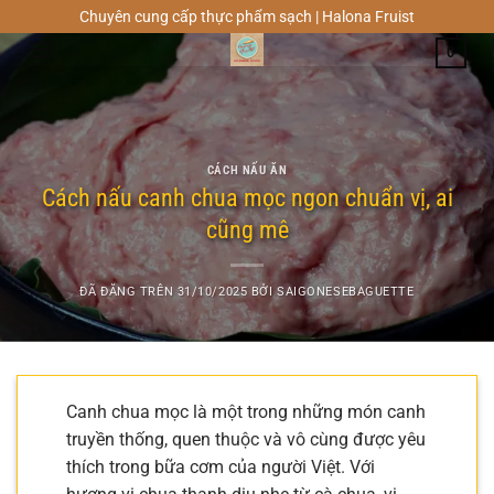
Chuyển
Chuyên cung cấp thực phẩm sạch | Halona Fruist
đến
0
nội
dung
CÁCH NẤU ĂN
Cách nấu canh chua mọc ngon chuẩn vị, ai
cũng mê
ĐÃ ĐĂNG TRÊN
31/10/2025
BỞI
SAIGONESEBAGUETTE
Canh chua mọc là một trong những món canh
truyền thống, quen thuộc và vô cùng được yêu
thích trong bữa cơm của người Việt. Với