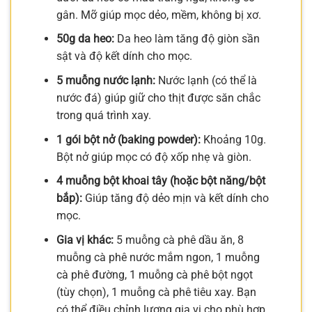
gân. Mỡ giúp mọc dẻo, mềm, không bị xơ.
50g da heo:
Da heo làm tăng độ giòn sần
sật và độ kết dính cho mọc.
5 muỗng nước lạnh:
Nước lạnh (có thể là
nước đá) giúp giữ cho thịt được săn chắc
trong quá trình xay.
1 gói bột nở (baking powder):
Khoảng 10g.
Bột nở giúp mọc có độ xốp nhẹ và giòn.
4 muỗng bột khoai tây (hoặc bột năng/bột
bắp):
Giúp tăng độ dẻo mịn và kết dính cho
mọc.
Gia vị khác:
5 muỗng cà phê dầu ăn, 8
muỗng cà phê nước mắm ngon, 1 muỗng
cà phê đường, 1 muỗng cà phê bột ngọt
(tùy chọn), 1 muỗng cà phê tiêu xay. Bạn
có thể điều chỉnh lượng gia vị cho phù hợp.