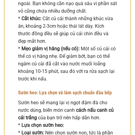
ngoài. Bạn không cần nạo quá sâu vì phần sát
vỏ cũng chứa nhiều dưỡng chất.
*
Cắt khúc:
Cắt củ cải thành những khúc vừa
ăn, khoảng 2-3cm hoặc thái lát dày. Kích
thước đồng đều sẽ giúp củ cải chín đều và
đẹp mắt hơn.
*
Mẹo giảm vị hăng (nếu có):
Một số củ cải có
thể có vị hăng nhẹ. Để giảm bớt, bạn có thể
ngâm củ cải đã cắt vào nước muối loãng
khoảng 10-15 phút, sau đó vớt ra rửa sạch lại
trước khi nấu.
Sườn heo: Lựa chọn và làm sạch chuẩn đầu bếp
Sườn heo sẽ mang lại vị ngọt đậm đà cho
nước dùng, biến món canh
cách nấu canh củ
cải trắng
của bạn trở nên hấp dẫn hơn.
*
Lựa chọn sườn heo:
*
Loại sườn:
Nên chọn sườn non, tức là phần