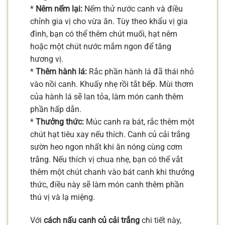
*
Nêm nếm lại:
Nếm thử nước canh và điều
chỉnh gia vị cho vừa ăn. Tùy theo khẩu vị gia
đình, bạn có thể thêm chút muối, hạt nêm
hoặc một chút nước mắm ngon để tăng
hương vị.
*
Thêm hành lá:
Rắc phần hành lá đã thái nhỏ
vào nồi canh. Khuấy nhẹ rồi tắt bếp. Mùi thơm
của hành lá sẽ lan tỏa, làm món canh thêm
phần hấp dẫn.
*
Thưởng thức:
Múc canh ra bát, rắc thêm một
chút hạt tiêu xay nếu thích. Canh củ cải trắng
sườn heo ngon nhất khi ăn nóng cùng cơm
trắng. Nếu thích vị chua nhẹ, bạn có thể vắt
thêm một chút chanh vào bát canh khi thưởng
thức, điều này sẽ làm món canh thêm phần
thú vị và lạ miệng.
Với
cách nấu canh củ cải trắng
chi tiết này,