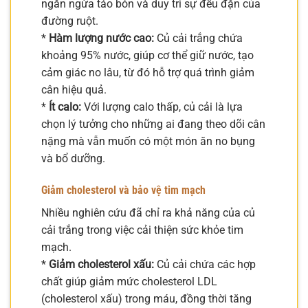
ngăn ngừa táo bón và duy trì sự đều đặn của
đường ruột.
*
Hàm lượng nước cao:
Củ cải trắng chứa
khoảng 95% nước, giúp cơ thể giữ nước, tạo
cảm giác no lâu, từ đó hỗ trợ quá trình giảm
cân hiệu quả.
*
Ít calo:
Với lượng calo thấp, củ cải là lựa
chọn lý tưởng cho những ai đang theo dõi cân
nặng mà vẫn muốn có một món ăn no bụng
và bổ dưỡng.
Giảm cholesterol và bảo vệ tim mạch
Nhiều nghiên cứu đã chỉ ra khả năng của củ
cải trắng trong việc cải thiện sức khỏe tim
mạch.
*
Giảm cholesterol xấu:
Củ cải chứa các hợp
chất giúp giảm mức cholesterol LDL
(cholesterol xấu) trong máu, đồng thời tăng