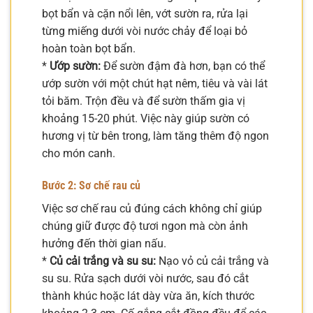
bọt bẩn và cặn nổi lên, vớt sườn ra, rửa lại
từng miếng dưới vòi nước chảy để loại bỏ
hoàn toàn bọt bẩn.
*
Ướp sườn:
Để sườn đậm đà hơn, bạn có thể
ướp sườn với một chút hạt nêm, tiêu và vài lát
tỏi băm. Trộn đều và để sườn thấm gia vị
khoảng 15-20 phút. Việc này giúp sườn có
hương vị từ bên trong, làm tăng thêm độ ngon
cho món canh.
Bước 2: Sơ chế rau củ
Việc sơ chế rau củ đúng cách không chỉ giúp
chúng giữ được độ tươi ngon mà còn ảnh
hưởng đến thời gian nấu.
*
Củ cải trắng và su su:
Nạo vỏ củ cải trắng và
su su. Rửa sạch dưới vòi nước, sau đó cắt
thành khúc hoặc lát dày vừa ăn, kích thước