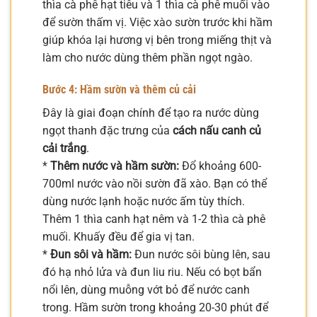
thìa cà phê hạt tiêu và 1 thìa cà phê muối vào
để sườn thấm vị. Việc xào sườn trước khi hầm
giúp khóa lại hương vị bên trong miếng thịt và
làm cho nước dùng thêm phần ngọt ngào.
Bước 4: Hầm sườn và thêm củ cải
Đây là giai đoạn chính để tạo ra nước dùng
ngọt thanh đặc trưng của
cách nấu canh củ
cải trắng
.
*
Thêm nước và hầm sườn:
Đổ khoảng 600-
700ml nước vào nồi sườn đã xào. Bạn có thể
dùng nước lạnh hoặc nước ấm tùy thích.
Thêm 1 thìa canh hạt nêm và 1-2 thìa cà phê
muối. Khuấy đều để gia vị tan.
*
Đun sôi và hầm:
Đun nước sôi bùng lên, sau
đó hạ nhỏ lửa và đun liu riu. Nếu có bọt bẩn
nổi lên, dùng muỗng vớt bỏ để nước canh
trong. Hầm sườn trong khoảng 20-30 phút để