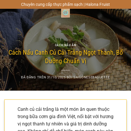
Chuyển
Chuyên cung cấp thực phẩm sạch | Halona Fruist
đến
0
nội
dung
CÁCH NẤU ĂN
Cách Nấu Canh Củ Cải Trắng Ngọt Thanh, Bổ
Dưỡng Chuẩn Vị
ĐÃ ĐĂNG TRÊN
31/10/2025
BỞI
SAIGONESEBAGUETTE
Canh củ cải trắng là một món ăn quen thuộc
trong bữa cơm gia đình Việt, nổi bật với hương
vị ngọt thanh tự nhiên và giá trị dinh dưỡng