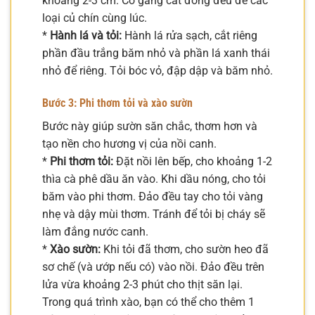
khoảng 2-3 cm. Cố gắng cắt đồng đều để các
loại củ chín cùng lúc.
*
Hành lá và tỏi:
Hành lá rửa sạch, cắt riêng
phần đầu trắng băm nhỏ và phần lá xanh thái
nhỏ để riêng. Tỏi bóc vỏ, đập dập và băm nhỏ.
Bước 3: Phi thơm tỏi và xào sườn
Bước này giúp sườn săn chắc, thơm hơn và
tạo nền cho hương vị của nồi canh.
*
Phi thơm tỏi:
Đặt nồi lên bếp, cho khoảng 1-2
thìa cà phê dầu ăn vào. Khi dầu nóng, cho tỏi
băm vào phi thơm. Đảo đều tay cho tỏi vàng
nhẹ và dậy mùi thơm. Tránh để tỏi bị cháy sẽ
làm đắng nước canh.
*
Xào sườn:
Khi tỏi đã thơm, cho sườn heo đã
sơ chế (và ướp nếu có) vào nồi. Đảo đều trên
lửa vừa khoảng 2-3 phút cho thịt săn lại.
Trong quá trình xào, bạn có thể cho thêm 1