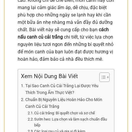
cao. Không chỉ dễ chế biến, món canh này còn
mang lại cảm giác ấm áp, dễ chịu, đặc biệt
phù hợp cho những ngày se lạnh hay khi cần
một bữa ăn nhẹ nhàng mà vẫn đầy đủ dưỡng
chất. Bài viết này sẽ cung cấp cho bạn
cách
nấu canh củ cải trắng
chi tiết, từ việc lựa chọn
nguyên liệu tươi ngon đến những bí quyết nhỏ
để món canh của bạn luôn đạt được hương vị
hoàn hảo, đảm bảo cả nhà đều thích mê.
Xem Nội Dung Bài Viết
Tại Sao Canh Củ Cải Trắng Lại Được Yêu
Thích Trong Ẩm Thực Việt?
Chuẩn Bị Nguyên Liệu Hoàn Hảo Cho Món
Canh Củ Cải Trắng
Củ cải trắng: Bí quyết chọn và sơ chế
Sườn heo: Lựa chọn và làm sạch chuẩn đầu
bếp
Các loại rau củ và gia vị đi kèm