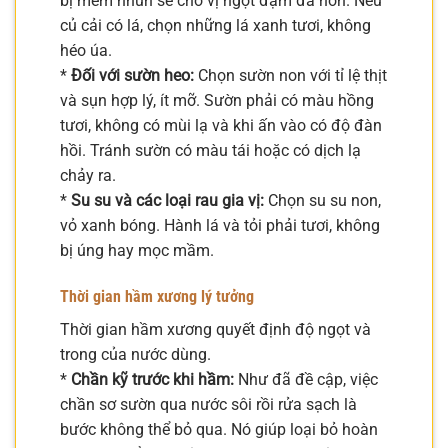
bị mềm nhũn sẽ cho vị ngọt đậm đà hơn. Nếu
củ cải có lá, chọn những lá xanh tươi, không
héo úa.
*
Đối với sườn heo:
Chọn sườn non với tỉ lệ thịt
và sụn hợp lý, ít mỡ. Sườn phải có màu hồng
tươi, không có mùi lạ và khi ấn vào có độ đàn
hồi. Tránh sườn có màu tái hoặc có dịch lạ
chảy ra.
*
Su su và các loại rau gia vị:
Chọn su su non,
vỏ xanh bóng. Hành lá và tỏi phải tươi, không
bị úng hay mọc mầm.
Thời gian hầm xương lý tưởng
Thời gian hầm xương quyết định độ ngọt và
trong của nước dùng.
*
Chần kỹ trước khi hầm:
Như đã đề cập, việc
chần sơ sườn qua nước sôi rồi rửa sạch là
bước không thể bỏ qua. Nó giúp loại bỏ hoàn