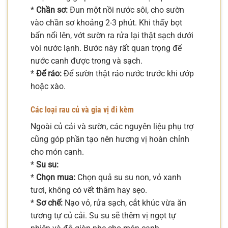
*
Chần sơ:
Đun một nồi nước sôi, cho sườn
vào chần sơ khoảng 2-3 phút. Khi thấy bọt
bẩn nổi lên, vớt sườn ra rửa lại thật sạch dưới
vòi nước lạnh. Bước này rất quan trọng để
nước canh được trong và sạch.
*
Để ráo:
Để sườn thật ráo nước trước khi ướp
hoặc xào.
Các loại rau củ và gia vị đi kèm
Ngoài củ cải và sườn, các nguyên liệu phụ trợ
cũng góp phần tạo nên hương vị hoàn chỉnh
cho món canh.
*
Su su:
*
Chọn mua:
Chọn quả su su non, vỏ xanh
tươi, không có vết thâm hay sẹo.
*
Sơ chế:
Nạo vỏ, rửa sạch, cắt khúc vừa ăn
tương tự củ cải. Su su sẽ thêm vị ngọt tự