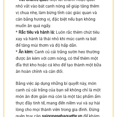
nhỏ vắt vào bát canh nóng sẽ giúp tăng thêm
vị chua nhẹ, làm bừng tỉnh các giác quan và
cân bằng hương vị, đặc biệt nếu bạn không
muốn ăn quá ngấy.
*
Rắc tiêu và hành lá:
Luôn rắc thêm chút tiêu
xay và hành lá thái nhỏ khi múc canh ra bát
để tăng mùi thơm và độ hấp dẫn.
*
Ăn kèm:
Canh củ cải trắng sườn heo thường
được ăn kèm với cơm nóng, có thể thêm một
đĩa thịt kho hoặc cá kho để tạo thành một bữa
ăn hoàn chỉnh và cân đối.
Bằng việc áp dụng những bí quyết này, món
canh củ cải trắng của bạn sẽ không chỉ là một
món ăn đơn giản mà còn là một tác phẩm ẩm
thực đầy tinh tế, mang đến niềm vui và sự hài
lòng cho mọi thành viên trong gia đình. Đừng
quên truy cập
saigonesebaguette.vn
để khám