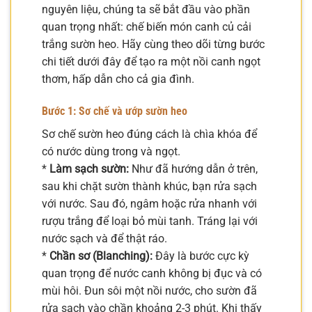
nguyên liệu, chúng ta sẽ bắt đầu vào phần
quan trọng nhất: chế biến món canh củ cải
trắng sườn heo. Hãy cùng theo dõi từng bước
chi tiết dưới đây để tạo ra một nồi canh ngọt
thơm, hấp dẫn cho cả gia đình.
Bước 1: Sơ chế và ướp sườn heo
Sơ chế sườn heo đúng cách là chìa khóa để
có nước dùng trong và ngọt.
*
Làm sạch sườn:
Như đã hướng dẫn ở trên,
sau khi chặt sườn thành khúc, bạn rửa sạch
với nước. Sau đó, ngâm hoặc rửa nhanh với
rượu trắng để loại bỏ mùi tanh. Tráng lại với
nước sạch và để thật ráo.
*
Chần sơ (Blanching):
Đây là bước cực kỳ
quan trọng để nước canh không bị đục và có
mùi hôi. Đun sôi một nồi nước, cho sườn đã
rửa sạch vào chần khoảng 2-3 phút. Khi thấy