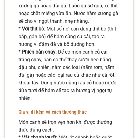
xương gà hoặc đùi gà. Luộc gà sơ qua, xé thịt
hoặc chặt miếng vừa ăn. Nước hầm xương gà
sẽ cho vị ngọt thanh, nhẹ nhàng.
*
Với thịt bò:
Một số nơi còn dùng thịt bò (thịt
bắp, gân bò) để hầm cùng củ cải, tạo ra
hương vị đậm đà và bổ dưỡng hơn.
*
Phiên bản chay:
Để có món canh củ cải
trắng chay, bạn có thể thay sườn heo bằng
đậu phụ chiên, nấm các loại (nấm rơm, nấm
đùi gà) hoặc các loại rau củ khác như cà rốt,
khoai tây. Dùng nước dùng rau củ hoặc nước
dừa tươi để hầm sẽ tạo ra hương vị ngọt tự
nhiên.
Gia vị đi kèm và cách thưởng thức
Món canh sẽ trọn vẹn hơn khi được thưởng
thức đúng cách.
*
Vắt chanh/quất:
Một lát chanh hoặc quất