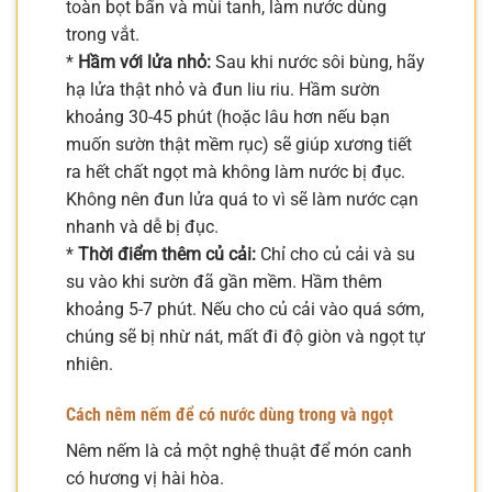
toàn bọt bẩn và mùi tanh, làm nước dùng
trong vắt.
*
Hầm với lửa nhỏ:
Sau khi nước sôi bùng, hãy
hạ lửa thật nhỏ và đun liu riu. Hầm sườn
khoảng 30-45 phút (hoặc lâu hơn nếu bạn
muốn sườn thật mềm rục) sẽ giúp xương tiết
ra hết chất ngọt mà không làm nước bị đục.
Không nên đun lửa quá to vì sẽ làm nước cạn
nhanh và dễ bị đục.
*
Thời điểm thêm củ cải:
Chỉ cho củ cải và su
su vào khi sườn đã gần mềm. Hầm thêm
khoảng 5-7 phút. Nếu cho củ cải vào quá sớm,
chúng sẽ bị nhừ nát, mất đi độ giòn và ngọt tự
nhiên.
Cách nêm nếm để có nước dùng trong và ngọt
Nêm nếm là cả một nghệ thuật để món canh
có hương vị hài hòa.