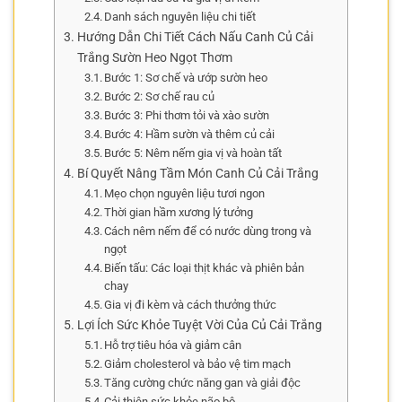
Danh sách nguyên liệu chi tiết
Hướng Dẫn Chi Tiết Cách Nấu Canh Củ Cải
Trắng Sườn Heo Ngọt Thơm
Bước 1: Sơ chế và ướp sườn heo
Bước 2: Sơ chế rau củ
Bước 3: Phi thơm tỏi và xào sườn
Bước 4: Hầm sườn và thêm củ cải
Bước 5: Nêm nếm gia vị và hoàn tất
Bí Quyết Nâng Tầm Món Canh Củ Cải Trắng
Mẹo chọn nguyên liệu tươi ngon
Thời gian hầm xương lý tưởng
Cách nêm nếm để có nước dùng trong và
ngọt
Biến tấu: Các loại thịt khác và phiên bản
chay
Gia vị đi kèm và cách thưởng thức
Lợi Ích Sức Khỏe Tuyệt Vời Của Củ Cải Trắng
Hỗ trợ tiêu hóa và giảm cân
Giảm cholesterol và bảo vệ tim mạch
Tăng cường chức năng gan và giải độc
Cải thiện sức khỏe não bộ