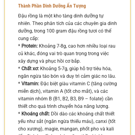
Thành Phần Dinh Dưỡng Ấn Tượng
Đậu rồng là một kho tàng dinh dưỡng tự
nhiên. Theo phân tích của các chuyên gia dinh
dưỡng, trong 100 gram đậu rồng tươi có thể
cung cấp:
*
Protein:
Khoảng 7-8g, cao hơn nhiều loại rau
củ khác, đóng vai trò quan trọng trong việc
xây dựng và phục hồi cơ bắp.
*
Chất xơ:
Khoảng 5-7g, giúp hỗ trợ tiêu hóa,
ngăn ngừa táo bón và duy trì cảm giác no lâu.
*
Vitamin:
Đặc biệt giàu vitamin C (tăng cường
miễn dịch), vitamin A (tốt cho mắt), và các
vitamin nhóm B (B1, B2, B3, B9 – folate) cần
thiết cho quá trình chuyển hóa năng lượng.
*
Khoáng chất:
Dồi dào các khoáng chất thiết
yếu như sắt (ngăn ngừa thiếu máu), canxi (tốt
cho xương), magie, mangan, phốt pho và kali