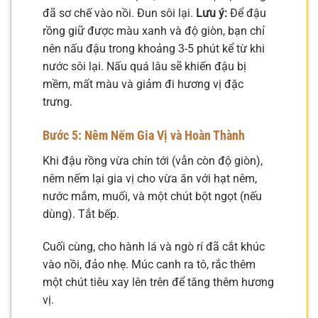
đã sơ chế vào nồi. Đun sôi lại.
Lưu ý:
Để đậu
rồng giữ được màu xanh và độ giòn, bạn chỉ
nên nấu đậu trong khoảng 3-5 phút kể từ khi
nước sôi lại. Nấu quá lâu sẽ khiến đậu bị
mềm, mất màu và giảm đi hương vị đặc
trưng.
Bước 5: Nêm Nếm Gia Vị và Hoàn Thành
Khi đậu rồng vừa chín tới (vẫn còn độ giòn),
nêm nếm lại gia vị cho vừa ăn với hạt nêm,
nước mắm, muối, và một chút bột ngọt (nếu
dùng). Tắt bếp.
Cuối cùng, cho hành lá và ngò rí đã cắt khúc
vào nồi, đảo nhẹ. Múc canh ra tô, rắc thêm
một chút tiêu xay lên trên để tăng thêm hương
vị.