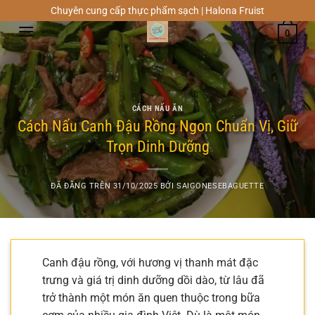
Chuyển
Chuyên cung cấp thực phẩm sạch | Halona Fruist
đến
0
nội
dung
CÁCH NẤU ĂN
Cách Nấu Canh Đậu Rồng Ngon Chuẩn Vị, Giữ
Trọn Dinh Dưỡng
ĐÃ ĐĂNG TRÊN
31/10/2025
BỞI
SAIGONESEBAGUETTE
Canh đậu rồng, với hương vị thanh mát đặc
trưng và giá trị dinh dưỡng dồi dào, từ lâu đã
trở thành một món ăn quen thuộc trong bữa