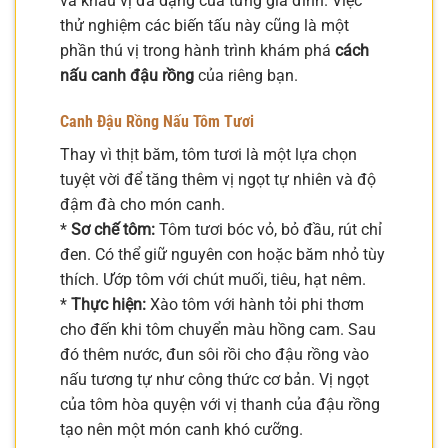
và khẩu vị đa dạng của từng gia đình. Việc
thử nghiệm các biến tấu này cũng là một
phần thú vị trong hành trình khám phá
cách
nấu canh đậu rồng
của riêng bạn.
Canh Đậu Rồng Nấu Tôm Tươi
Thay vì thịt băm, tôm tươi là một lựa chọn
tuyệt vời để tăng thêm vị ngọt tự nhiên và độ
đậm đà cho món canh.
*
Sơ chế tôm:
Tôm tươi bóc vỏ, bỏ đầu, rút chỉ
đen. Có thể giữ nguyên con hoặc băm nhỏ tùy
thích. Ướp tôm với chút muối, tiêu, hạt nêm.
*
Thực hiện:
Xào tôm với hành tỏi phi thơm
cho đến khi tôm chuyển màu hồng cam. Sau
đó thêm nước, đun sôi rồi cho đậu rồng vào
nấu tương tự như công thức cơ bản. Vị ngọt
của tôm hòa quyện với vị thanh của đậu rồng
tạo nên một món canh khó cưỡng.