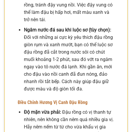
rồng, tránh đậy vung nồi. Việc đậy vung có
thể làm đậu bị hấp hơi, mất màu xanh và
trở nên tái.
Ngâm nước đá sau khi luộc sơ (tùy chọn):
Đối với những ai cực kỳ yêu thích đậu rồng
giòn rụm và xanh mướt, bạn có thể luộc sơ
đậu rồng đã cắt trong nước sôi có chút
muối khoảng 1-2 phút, sau đó vớt ra ngâm
ngay vào tô nước đá lạnh. Khi gần ăn, mới
cho đậu vào nồi canh đã đun nóng, đảo
nhanh rồi tắt bếp. Cách này giúp đậu giữ
được màu và độ giòn tối đa.
Điều Chỉnh Hương Vị Canh Đậu Rồng
Độ mặn vừa phải:
Đậu rồng có vị thanh tự
nhiên, nên không cần nêm quá nhiều gia vị.
Hãy nêm nếm từ từ cho vừa khẩu vị gia