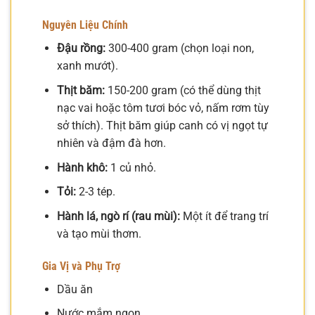
Nguyên Liệu Chính
Đậu rồng:
300-400 gram (chọn loại non,
xanh mướt).
Thịt băm:
150-200 gram (có thể dùng thịt
nạc vai hoặc tôm tươi bóc vỏ, nấm rơm tùy
sở thích). Thịt băm giúp canh có vị ngọt tự
nhiên và đậm đà hơn.
Hành khô:
1 củ nhỏ.
Tỏi:
2-3 tép.
Hành lá, ngò rí (rau mùi):
Một ít để trang trí
và tạo mùi thơm.
Gia Vị và Phụ Trợ
Dầu ăn
Nước mắm ngon