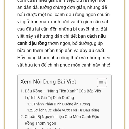
cơm của nhiều gia đình Việt. Dù là một món
ăn dân dã, tưởng chừng đơn giản, nhưng để
nấu được một nồi canh đậu rồng ngon chuẩn
vị, giữ trọn màu xanh tươi và độ giòn sần sật
của đậu lại cần đến những bí quyết nhỏ. Bài
viết này sẽ hướng dẫn chi tiết bạn
cách nấu
canh đậu rồng
thơm ngon, bổ dưỡng, giúp
bữa ăn thêm phần hấp dẫn và đầy đủ chất.
Hãy cùng khám phá công thức và những mẹo
vặt hữu ích để chinh phục món canh này nhé!
Xem Nội Dung Bài Viết
Đậu Rồng – “Nàng Tiên Xanh” Của Bếp Việt:
Lợi Ích & Giá Trị Dinh Dưỡng
Thành Phần Dinh Dưỡng Ấn Tượng
Lợi Ích Sức Khỏe Vượt Trội Từ Đậu Rồng
Chuẩn Bị Nguyên Liệu Cho Món Canh Đậu
Rồng Thơm Ngon