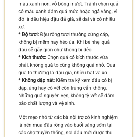
màu xanh non, vỏ bóng mượt. Tránh chọn quả
có màu xanh đậm quá mức hoặc ngả vàng, vì
đó là dấu hiệu đậu đã già, sẽ dai và có nhiều
xơ.
*
Độ tươi:
Đậu rồng tươi thường cứng cáp,
không bị mềm hay héo úa. Khi bẻ nhẹ, quả
đậu sẽ gãy giòn chứ không bị dẻo.
*
Kích thước:
Chọn quả có kích thước vừa
phải, không quá to cũng không quá nhỏ. Quả
quá to thường là đậu già, nhiều hạt và xơ.
*
Không dập nát:
Kiểm tra kỹ xem đậu có bị
dập, úng hay có vết côn trùng cắn không.
Những quả nguyên vẹn, không tỳ vết sẽ đảm
bảo chất lượng và vệ sinh.
Một mẹo nhỏ từ các bà nội trợ có kinh nghiệm
là nên mua đậu rồng vào buổi sáng sớm tại
các chợ truyền thống, nơi đậu mới được thu