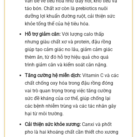
vấn đề về tiêu hóa như đầy hơi, khó tiêu và
táo bón. Chất xơ còn là prebiotics nuôi
dưỡng lợi khuẩn đường ruột, cải thiện sức
khỏe tổng thể của hệ tiêu hóa.
Hỗ trợ giảm cân:
Với lượng calo thấp
nhưng giàu chất xơ và protein, đậu rồng
giúp tạo cảm giác no lâu, giảm cảm giác
thèm ăn, từ đó hỗ trợ hiệu quả cho quá
trình giảm cân và kiểm soát cân nặng.
Tăng cường hệ miễn dịch:
Vitamin C và các
chất chống oxy hóa trong đậu rồng đóng
vai trò quan trọng trong việc tăng cường
sức đề kháng của cơ thể, giúp chống lại
các bệnh nhiễm trùng và các tác nhân gây
hại từ môi trường.
Cải thiện sức khỏe xương:
Canxi và phốt
pho là hai khoáng chất cần thiết cho xương