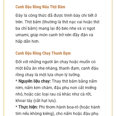
Canh Đậu Rồng Nấu Thịt Băm
Đây là công thức đã được trình bày chi tiết ở
trên. Thịt băm (thường là thịt nạc vai hoặc thịt
ba chỉ băm) mang lại độ béo nhẹ và vị ngọt
umami, giúp món canh trở nên đầy đặn và
hấp dẫn hơn.
Canh Đậu Rồng Chay Thanh Đạm
Đối với những người ăn chay hoặc muốn có
một bữa ăn nhẹ nhàng, thanh đạm, canh đậu
rồng chay là một lựa chọn lý tưởng.
*
Nguyên liệu chay:
Thay thịt băm bằng nấm
rơm, nấm kim châm, đậu phụ non cắt miếng
nhỏ, hoặc các loại rau củ khác như cà rốt,
khoai tây (cắt hạt lựu).
*
Thực hiện:
Phi thơm hành boa-rô (hoặc hành
tím nếu không kiêng), cho nấm hoặc đậu phụ