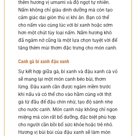
thêm hương vị umami và độ ngọt tự nhiên.
Nấm không chỉ giàu dinh dưỡng mà còn tạo
cảm giác dai giòn thú vị khi ăn. Bạn có thể
cho nấm vào cùng lúc với bí xanh hoặc sớm
hơn một chút tùy loại nấm. Nấm hương khô
đã ngâm nở cũng là một lựa chọn tuyệt vời để
tăng thêm mùi thơm đặc trưng cho món canh.
Canh gà bí xanh đậu xanh
Sự kết hợp giữa gà, bí xanh và đậu xanh cà vỏ
sẽ mang lại một món canh béo bùi, thơm
lừng. Đậu xanh cần được ngâm mềm trước
khi nấu và có thể cho vào hầm cùng với thịt
gà từ đầu để đậu chín nhừ, tạo độ sánh nhẹ
cho nước canh. Món canh này không chỉ ngon
miệng mà còn rất bổ dưỡng, đặc biệt phù hợp
cho người cần bồi bổ sức khỏe hoặc trẻ nhỏ.
Hương vị bùi bùi của đậu xanh sẽ làm món