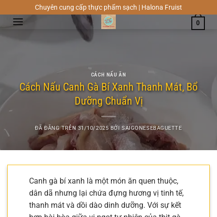
Chuyển
Chuyên cung cấp thực phẩm sạch | Halona Fruist
đến
0
nội
dung
CÁCH NẤU ĂN
Cách Nấu Canh Gà Bí Xanh Thanh Mát, Bổ
Dưỡng Chuẩn Vị
ĐÃ ĐĂNG TRÊN
31/10/2025
BỞI
SAIGONESEBAGUETTE
Canh gà bí xanh là một món ăn quen thuộc,
dân dã nhưng lại chứa đựng hương vị tinh tế,
thanh mát và dồi dào dinh dưỡng. Với sự kết