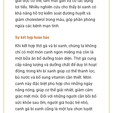
giải độc cơ thể, làm mát gan và có tác dụng
lợi tiểu. Nhiều nghiên cứu cho thấy bí xanh có
khả năng hỗ trợ kiểm soát đường huyết và
giảm cholesterol trong máu, góp phần phòng
ngừa các bệnh mạn tính.
Sự kết hợp hoàn hảo
Khi kết hợp thịt gà và bí xanh, chúng ta không
chỉ có một món canh ngon miệng mà còn là
một bữa ăn bổ dưỡng toàn diện. Thịt gà cung
cấp năng lượng và dưỡng chất để duy trì hoạt
động, trong khi bí xanh giúp cơ thể thanh lọc,
bù nước và bổ sung vitamin cần thiết. Món
canh này đặc biệt phù hợp cho những ngày
nắng nóng, giúp cơ thể giải nhiệt, giảm cảm
giác mệt mỏi. Đối với những người cần bồi bổ
sức khỏe sau ốm, người già hoặc trẻ nhỏ,
canh gà bí xanh cũng là một lựa chọn tuyệt