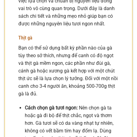
việc lựa chọn và chuẩn bị nguyên liệu đóng
vai trò vô cùng quan trọng. Dưới đây là danh
sách chi tiết và những mẹo nhỏ giúp bạn có
được những nguyên liệu tươi ngon nhất.
Thịt gà
Bạn có thể sử dụng bất kỳ phần nào của gà
tùy theo sở thích, nhưng để canh có độ ngọt
và thịt gà mềm ngon, các phần như đùi gà,
cánh gà hoặc xương gà kết hợp với một chút
thịt ức sẽ là lựa chọn lý tưởng. Đối với một nồi
canh cho 3-4 người ăn, khoảng 500-700g thịt
gà là đủ.
Cách chọn gà tươi ngon:
Nên chọn gà ta
hoặc gà đi bộ để thịt chắc, ngọt và thơm
hơn. Gà tươi sẽ có da vàng nhạt tự nhiên,
không có vết bầm tím hay đốm lạ. Dùng