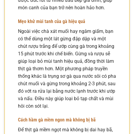
được đúc rút từ nhiều đầu bếp gia đình, giúp
món canh của bạn trở nên hoàn hảo hơn.
Mẹo khử mùi tanh của gà hiệu quả
Ngoài việc chà xát muối hay ngâm giấm, bạn
có thể dùng một lát gừng đập dập và một
chút rượu trắng để ướp cùng gà trong khoảng
15 phút trước khi chế biến. Gừng và rượu sẽ
giúp loại bỏ mùi tanh hiệu quả, đồng thời làm
thịt gà thơm hơn. Một phương pháp truyền
thống khác là trụng sơ gà qua nước sôi có pha
chút muối và gừng trong khoảng 2-3 phút, sau
đó vớt ra rửa lại bằng nước lạnh trước khi ướp
và nấu. Điều này giúp loại bỏ tạp chất và mùi
hôi còn sót lại.
Cách hầm gà mềm ngon mà không bị bã
Để thịt gà mềm ngọt mà không bị dai hay bã,