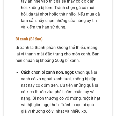
tay ấn nhẹ vào thịt gà sẽ thấy có độ đàn
hồi, không bị lõm. Tránh chọn gà có mùi
hôi, da tái nhợt hoặc thịt nhão. Nếu mua gà
làm sẵn, hãy chọn những cửa hàng uy tín
và kiểm tra hạn sử dụng.
Bí xanh (Bí đao)
Bí xanh là thành phần không thể thiếu, mang
lại vị thanh mát đặc trưng cho món canh. Bạn
nên chuẩn bị khoảng 500g bí xanh.
Cách chọn bí xanh non, ngọt:
Chọn quả bí
xanh có vỏ ngoài xanh tươi, không bị dập
nát hay có đốm đen. Ưu tiên những quả bí
có kích thước vừa phải, cầm chắc tay và
nặng. Bí non thường có vỏ mỏng, ruột ít hạt
và thịt giòn ngọt hơn. Tránh chọn bí quá
già vì thường có vị nhạt và nhiều xơ.