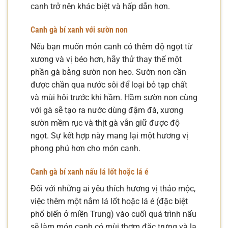
canh trở nên khác biệt và hấp dẫn hơn.
Canh gà bí xanh với sườn non
Nếu bạn muốn món canh có thêm độ ngọt từ
xương và vị béo hơn, hãy thử thay thế một
phần gà bằng sườn non heo. Sườn non cần
được chần qua nước sôi để loại bỏ tạp chất
và mùi hôi trước khi hầm. Hầm sườn non cùng
với gà sẽ tạo ra nước dùng đậm đà, xương
sườn mềm rục và thịt gà vẫn giữ được độ
ngọt. Sự kết hợp này mang lại một hương vị
phong phú hơn cho món canh.
Canh gà bí xanh nấu lá lốt hoặc lá é
Đối với những ai yêu thích hương vị thảo mộc,
việc thêm một nắm lá lốt hoặc lá é (đặc biệt
phổ biến ở miền Trung) vào cuối quá trình nấu
sẽ làm món canh có mùi thơm đặc trưng và lạ