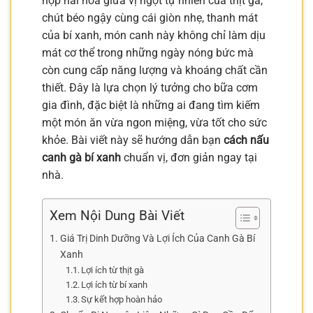
hợp hài hòa giữa vị ngọt tự nhiên của thịt gà,
chút béo ngậy cùng cái giòn nhẹ, thanh mát
của bí xanh, món canh này không chỉ làm dịu
mát cơ thể trong những ngày nóng bức mà
còn cung cấp năng lượng và khoáng chất cần
thiết. Đây là lựa chọn lý tưởng cho bữa cơm
gia đình, đặc biệt là những ai đang tìm kiếm
một món ăn vừa ngon miệng, vừa tốt cho sức
khỏe. Bài viết này sẽ hướng dẫn bạn
cách nấu
canh gà bí xanh
chuẩn vị, đơn giản ngay tại
nhà.
Xem Nội Dung Bài Viết
Giá Trị Dinh Dưỡng Và Lợi Ích Của Canh Gà Bí
Xanh
Lợi ích từ thịt gà
Lợi ích từ bí xanh
Sự kết hợp hoàn hảo