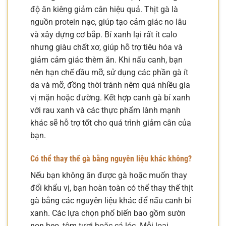
độ ăn kiêng giảm cân hiệu quả. Thịt gà là
nguồn protein nạc, giúp tạo cảm giác no lâu
và xây dựng cơ bắp. Bí xanh lại rất ít calo
nhưng giàu chất xơ, giúp hỗ trợ tiêu hóa và
giảm cảm giác thèm ăn. Khi nấu canh, bạn
nên hạn chế dầu mỡ, sử dụng các phần gà ít
da và mỡ, đồng thời tránh nêm quá nhiều gia
vị mặn hoặc đường. Kết hợp canh gà bí xanh
với rau xanh và các thực phẩm lành mạnh
khác sẽ hỗ trợ tốt cho quá trình giảm cân của
bạn.
Có thể thay thế gà bằng nguyên liệu khác không?
Nếu bạn không ăn được gà hoặc muốn thay
đổi khẩu vị, bạn hoàn toàn có thể thay thế thịt
gà bằng các nguyên liệu khác để nấu canh bí
xanh. Các lựa chọn phổ biến bao gồm sườn
non heo, tôm tươi hoặc cá lóc. Mỗi loại