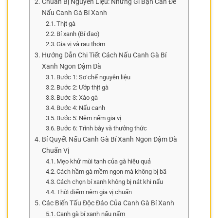
Chuẩn Bị Nguyên Liệu: Những Gì Bạn Cần Để
Nấu Canh Gà Bí Xanh
Thịt gà
Bí xanh (Bí đao)
Gia vị và rau thơm
Hướng Dẫn Chi Tiết Cách Nấu Canh Gà Bí
Xanh Ngon Đậm Đà
Bước 1: Sơ chế nguyên liệu
Bước 2: Ướp thịt gà
Bước 3: Xào gà
Bước 4: Nấu canh
Bước 5: Nêm nếm gia vị
Bước 6: Trình bày và thưởng thức
Bí Quyết Nấu Canh Gà Bí Xanh Ngon Đậm Đà
Chuẩn Vị
Mẹo khử mùi tanh của gà hiệu quả
Cách hầm gà mềm ngon mà không bị bã
Cách chọn bí xanh không bị nát khi nấu
Thời điểm nêm gia vị chuẩn
Các Biến Tấu Độc Đáo Của Canh Gà Bí Xanh
Canh gà bí xanh nấu nấm