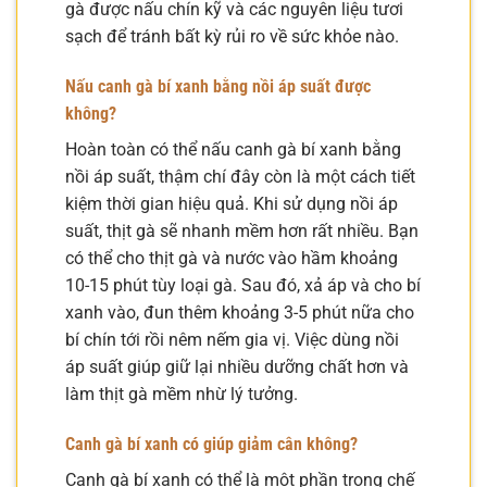
gà được nấu chín kỹ và các nguyên liệu tươi
sạch để tránh bất kỳ rủi ro về sức khỏe nào.
Nấu canh gà bí xanh bằng nồi áp suất được
không?
Hoàn toàn có thể nấu canh gà bí xanh bằng
nồi áp suất, thậm chí đây còn là một cách tiết
kiệm thời gian hiệu quả. Khi sử dụng nồi áp
suất, thịt gà sẽ nhanh mềm hơn rất nhiều. Bạn
có thể cho thịt gà và nước vào hầm khoảng
10-15 phút tùy loại gà. Sau đó, xả áp và cho bí
xanh vào, đun thêm khoảng 3-5 phút nữa cho
bí chín tới rồi nêm nếm gia vị. Việc dùng nồi
áp suất giúp giữ lại nhiều dưỡng chất hơn và
làm thịt gà mềm nhừ lý tưởng.
Canh gà bí xanh có giúp giảm cân không?
Canh gà bí xanh có thể là một phần trong chế