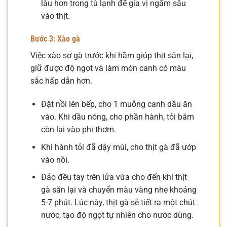
lâu hơn trong tủ lạnh để gia vị ngấm sâu
vào thịt.
Bước 3: Xào gà
Việc xào sơ gà trước khi hầm giúp thịt săn lại,
giữ được độ ngọt và làm món canh có màu
sắc hấp dẫn hơn.
Đặt nồi lên bếp, cho 1 muỗng canh dầu ăn
vào. Khi dầu nóng, cho phần hành, tỏi băm
còn lại vào phi thơm.
Khi hành tỏi đã dậy mùi, cho thịt gà đã ướp
vào nồi.
Đảo đều tay trên lửa vừa cho đến khi thịt
gà săn lại và chuyển màu vàng nhẹ khoảng
5-7 phút. Lúc này, thịt gà sẽ tiết ra một chút
nước, tạo độ ngọt tự nhiên cho nước dùng.