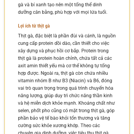
gà và bí xanh tạo nên một tổng thể dinh
dưỡng cân bằng, phù hợp với mọi lứa tuổi.
Lợi ích từ thịt gà
Thịt gà, đặc biệt là phần đùi và cánh, là nguồn
cung cấp protein dồi dào, cần thiết cho việc
xây dựng và phục hồi cơ bắp. Protein trong
thịt gà là protein hoàn chỉnh, chứa tất cả các
axit amin thiết yếu mà cơ thể không tự tổng
hợp được. Ngoài ra, thịt gà còn chứa nhiều
vitamin nhóm B như B3 (Niacin) và B6, đóng
vai trò quan trọng trong quá trình chuyển hóa
năng lượng, giúp duy trì chức năng thần kinh
và hệ miễn dịch khỏe mạnh. Khoáng chất như
selen, phốt pho cũng có mặt trong thịt gà, góp
phần bảo vệ tế bào khỏi tổn thương và tăng
cường sức khỏe xương khớp. Theo các
chuyên gia dinh dưỡng, việc tiêu thụ thịt gà