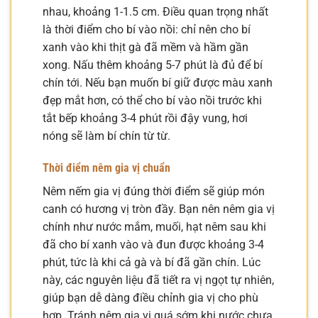
nhau, khoảng 1-1.5 cm. Điều quan trọng nhất
là thời điểm cho bí vào nồi: chỉ nên cho bí
xanh vào khi thịt gà đã mềm và hầm gần
xong. Nấu thêm khoảng 5-7 phút là đủ để bí
chín tới. Nếu bạn muốn bí giữ được màu xanh
đẹp mắt hơn, có thể cho bí vào nồi trước khi
tắt bếp khoảng 3-4 phút rồi đậy vung, hơi
nóng sẽ làm bí chín từ từ.
Thời điểm nêm gia vị chuẩn
Nêm nếm gia vị đúng thời điểm sẽ giúp món
canh có hương vị tròn đầy. Bạn nên nêm gia vị
chính như nước mắm, muối, hạt nêm sau khi
đã cho bí xanh vào và đun được khoảng 3-4
phút, tức là khi cả gà và bí đã gần chín. Lúc
này, các nguyên liệu đã tiết ra vị ngọt tự nhiên,
giúp bạn dễ dàng điều chỉnh gia vị cho phù
hợp. Tránh nêm gia vị quá sớm khi nước chưa