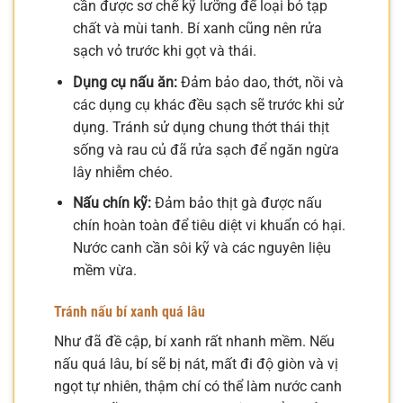
cần được sơ chế kỹ lưỡng để loại bỏ tạp
chất và mùi tanh. Bí xanh cũng nên rửa
sạch vỏ trước khi gọt và thái.
Dụng cụ nấu ăn:
Đảm bảo dao, thớt, nồi và
các dụng cụ khác đều sạch sẽ trước khi sử
dụng. Tránh sử dụng chung thớt thái thịt
sống và rau củ đã rửa sạch để ngăn ngừa
lây nhiễm chéo.
Nấu chín kỹ:
Đảm bảo thịt gà được nấu
chín hoàn toàn để tiêu diệt vi khuẩn có hại.
Nước canh cần sôi kỹ và các nguyên liệu
mềm vừa.
Tránh nấu bí xanh quá lâu
Như đã đề cập, bí xanh rất nhanh mềm. Nếu
nấu quá lâu, bí sẽ bị nát, mất đi độ giòn và vị
ngọt tự nhiên, thậm chí có thể làm nước canh