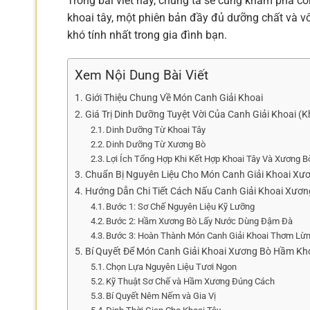
Trong bài viết này, chúng ta sẽ cùng khám phá c
khoai tây, một phiên bản đầy đủ dưỡng chất và v
khó tính nhất trong gia đình bạn.
Xem Nội Dung Bài Viết
Giới Thiệu Chung Về Món Canh Giải Khoai
Giá Trị Dinh Dưỡng Tuyệt Vời Của Canh Giải Khoai (
Dinh Dưỡng Từ Khoai Tây
Dinh Dưỡng Từ Xương Bò
Lợi Ích Tổng Hợp Khi Kết Hợp Khoai Tây Và Xương B
Chuẩn Bị Nguyên Liệu Cho Món Canh Giải Khoai Xư
Hướng Dẫn Chi Tiết Cách Nấu Canh Giải Khoai Xươ
Bước 1: Sơ Chế Nguyên Liệu Kỹ Lưỡng
Bước 2: Hầm Xương Bò Lấy Nước Dùng Đậm Đà
Bước 3: Hoàn Thành Món Canh Giải Khoai Thơm Lừ
Bí Quyết Để Món Canh Giải Khoai Xương Bò Hầm Kh
Chọn Lựa Nguyên Liệu Tươi Ngon
Kỹ Thuật Sơ Chế và Hầm Xương Đúng Cách
Bí Quyết Nêm Nếm và Gia Vị