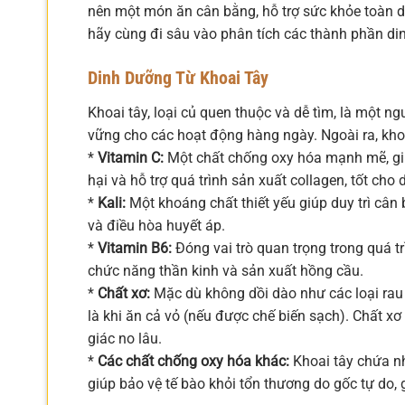
nên một món ăn cân bằng, hỗ trợ sức khỏe toàn di
hãy cùng đi sâu vào phân tích các thành phần di
Dinh Dưỡng Từ Khoai Tây
Khoai tây, loại củ quen thuộc và dễ tìm, là một 
vững cho các hoạt động hàng ngày. Ngoài ra, khoa
*
Vitamin C:
Một chất chống oxy hóa mạnh mẽ, giú
hại và hỗ trợ quá trình sản xuất collagen, tốt cho 
*
Kali:
Một khoáng chất thiết yếu giúp duy trì cân 
và điều hòa huyết áp.
*
Vitamin B6:
Đóng vai trò quan trọng trong quá tr
chức năng thần kinh và sản xuất hồng cầu.
*
Chất xơ:
Mặc dù không dồi dào như các loại rau 
là khi ăn cả vỏ (nếu được chế biến sạch). Chất x
giác no lâu.
*
Các chất chống oxy hóa khác:
Khoai tây chứa nh
giúp bảo vệ tế bào khỏi tổn thương do gốc tự do