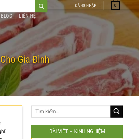
0
ĐĂNG NHẬP
BLOG
LIÊN HỆ
Cho Gia Đình
m
hĩ.
BÀI VIẾT – KINH NGHIỆM