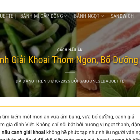
GUETTE
BÁNH MÌ CẤP ĐÔNG
BÁNH NGỌT
SANDWICH
CÁCH NẤU ĂN
nh Giải Khoai Thơm Ngon, Bổ Dưỡng 
ĐÃ ĐĂNG TRÊN
31/10/2025
BỞI
SAIGONESEBAGUETTE
uốn tìm kiếm một món ăn vừa ấm bụng, vừa bổ dưỡng, canh giải
m gia đình Việt. Không chỉ nổi bật bởi hương vị ngọt thanh, đậ
 nấu canh giải khoai
không hề phức tạp như nhiều người vẫn ng