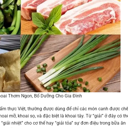
hoai Thơm Ngon, Bổ Dưỡng Cho Gia Đình
g ẩm thực Việt, thường được dùng để chỉ các món canh được ch
oai mỡ, khoai sọ, và đặc biệt là khoai tây. Từ “giải” ở đây có th
, “giải nhiệt” cho cơ thể hay “giải tỏa” sự đơn điệu trong bữa ăn