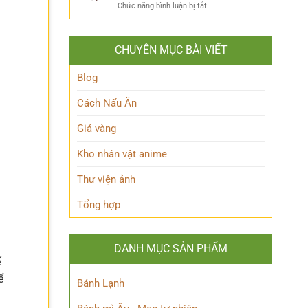
ẩn
Thoại
ở
Chức năng bình luận bị tắt
Khám
mình
Khám
Phá
của
phá
Nhân
Lớp
Momoo
Vật
Học
CHUYÊN MỤC BÀI VIẾT
Ayase:
Nham
Biết
Ai
Bí
Tuốt
là
Blog
Ẩn
Ai
trong
Cách Nấu Ăn
Thế
giới
Giá vàng
Siêu
nhiên?
Kho nhân vật anime
Thư viện ảnh
Tổng hợp
DANH MỤC SẢN PHẨM
ế
ể
Bánh Lạnh