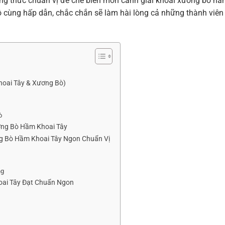
ông thức chuẩn vị để chế biến món canh giải khoai xương bò h
ô cùng hấp dẫn, chắc chắn sẽ làm hài lòng cả những thành viên
Khoai Tây & Xương Bò)
ò
ơng Bò Hầm Khoai Tây
ng Bò Hầm Khoai Tây Ngon Chuẩn Vị
ng
oai Tây Đạt Chuẩn Ngon