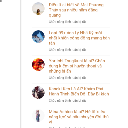
ầm
Điều ít ai biết về Mai Phương
Thúy sau nhiều năm đăng
quang
ở
Chức năng bình luận bị tắt
Điều
ít
Loạt 99+ ảnh Lý Nhã Kỳ mới
ai
nhất khiến cộng đồng mạng bàn
biết
tán
về
ở
Chức năng bình luận bị tắt
Mai
Loạt
Phương
99+
Yoriichi Tsugikuni là ai? Chân
Thúy
ảnh
dung kiếm sĩ huyền thoại và
sau
Lý
nhiều
những bí ẩn
Nhã
năm
ở
Chức năng bình luận bị tắt
Kỳ
đăng
Yoriichi
mới
quang
Tsugikuni
Kaneki Ken Là Ai? Khám Phá
nhất
là
Hành Trình Biến Đổi Đầy Bi kịch
khiến
ai?
cộng
ở
Chức năng bình luận bị tắt
Chân
đồng
Kaneki
dung
mạng
Ken
Mina Ashido là ai? Hé lộ ‘siêu
kiếm
bàn
Là
năng lực’ và câu chuyện đời thú
sĩ
tán
Ai?
vị
huyền
Khám
thoại