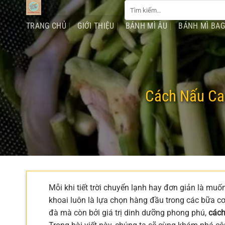
Tìm
Chuyển
kiếm:
đến
TRANG CHỦ
GIỚI THIỆU
BÁNH MÌ ÂU
BÁNH MÌ BA
nội
dung
Cách Nấu Ca
Mỗi khi tiết trời chuyển lạnh hay đơn giản là m
khoai luôn là lựa chọn hàng đầu trong các bữa cơ
đà mà còn bởi giá trị dinh dưỡng phong phú,
cách