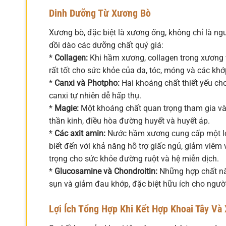
Dinh Dưỡng Từ Xương Bò
Xương bò, đặc biệt là xương ống, không chỉ là n
dồi dào các dưỡng chất quý giá:
*
Collagen:
Khi hầm xương, collagen trong xương và
rất tốt cho sức khỏe của da, tóc, móng và các khớp
*
Canxi và Photpho:
Hai khoáng chất thiết yếu c
canxi tự nhiên dễ hấp thụ.
*
Magie:
Một khoáng chất quan trọng tham gia vào
thần kinh, điều hòa đường huyết và huyết áp.
*
Các axit amin:
Nước hầm xương cung cấp một loạt
biết đến với khả năng hỗ trợ giấc ngủ, giảm viê
trọng cho sức khỏe đường ruột và hệ miễn dịch.
*
Glucosamine và Chondroitin:
Những hợp chất này
sụn và giảm đau khớp, đặc biệt hữu ích cho ngườ
Lợi Ích Tổng Hợp Khi Kết Hợp Khoai Tây Và