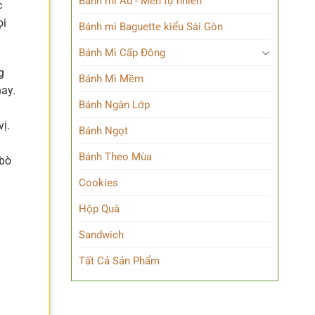
Bánh mì Âu - Men tự nhiên
c
ọi
Bánh mì Baguette kiểu Sài Gòn
Bánh Mì Cấp Đông
g
Bánh Mì Mềm
hay.
Bánh Ngàn Lớp
ị.
Bánh Ngọt
Bánh Theo Mùa
bò
Cookies
Hộp Quà
Sandwich
Tất Cả Sản Phẩm