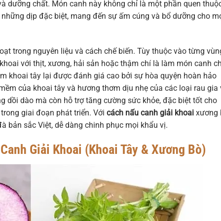
à dưỡng chất. Món canh này không chỉ là một phần quen thuộ
 những dịp đặc biệt, mang đến sự ấm cúng và bổ dưỡng cho m
hoạt trong nguyên liệu và cách chế biến. Tùy thuộc vào từng vùn
 khoai với thịt, xương, hải sản hoặc thậm chí là làm món canh c
ầm khoai tây lại được đánh giá cao bởi sự hòa quyện hoàn hảo
 mềm của khoai tây và hương thơm dịu nhẹ của các loại rau gia v
 dồi dào mà còn hỗ trợ tăng cường sức khỏe, đặc biệt tốt cho
trong giai đoạn phát triển. Với
cách nấu canh giải khoai
xương 
 bản sắc Việt, dễ dàng chinh phục mọi khẩu vị.
 Canh Giải Khoai (Khoai Tây & Xương Bò)