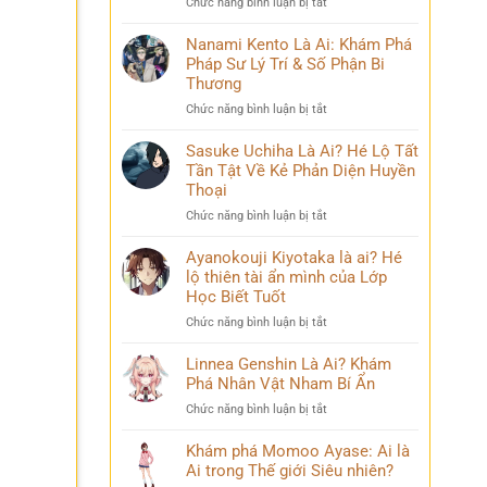
ở
Chức năng bình luận bị tắt
Phá
và
Mina
Hành
những
Ashido
Nanami Kento Là Ai: Khám Phá
Trình
bí
là
Pháp Sư Lý Trí & Số Phận Bi
Biến
ẩn
ai?
Đổi
Thương
Hé
Đầy
ở
Chức năng bình luận bị tắt
lộ
Bi
Nanami
‘siêu
kịch
Kento
Sasuke Uchiha Là Ai? Hé Lộ Tất
năng
Là
Tần Tật Về Kẻ Phản Diện Huyền
lực’
Ai:
và
Thoại
Khám
câu
ở
Chức năng bình luận bị tắt
Phá
chuyện
Sasuke
Pháp
đời
Uchiha
Ayanokouji Kiyotaka là ai? Hé
Sư
thú
Là
lộ thiên tài ẩn mình của Lớp
Lý
vị
Ai?
Trí
Học Biết Tuốt
Hé
&
ở
Chức năng bình luận bị tắt
Lộ
Số
Ayanokouji
Tất
Phận
Kiyotaka
Linnea Genshin Là Ai? Khám
Tần
Bi
là
Phá Nhân Vật Nham Bí Ẩn
Tật
Thương
ai?
Về
ở
Chức năng bình luận bị tắt
Hé
Kẻ
Linnea
lộ
Phản
Genshin
Khám phá Momoo Ayase: Ai là
thiên
Diện
Là
Ai trong Thế giới Siêu nhiên?
tài
Huyền
Ai?