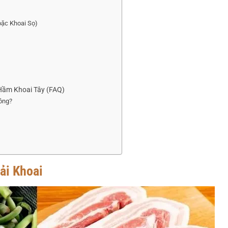
oặc Khoai Sọ)
Hầm Khoai Tây (FAQ)
hông?
ải Khoai