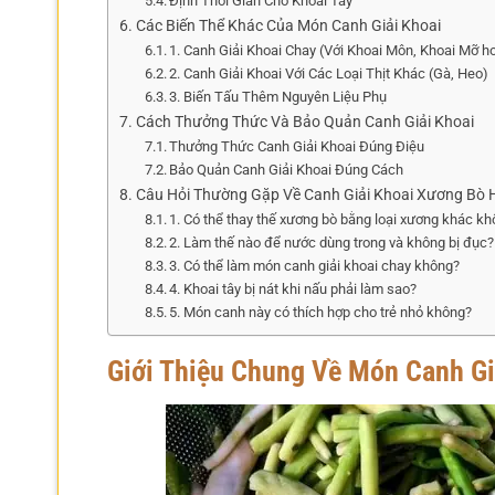
Định Thời Gian Cho Khoai Tây
Các Biến Thể Khác Của Món Canh Giải Khoai
1. Canh Giải Khoai Chay (Với Khoai Môn, Khoai Mỡ h
2. Canh Giải Khoai Với Các Loại Thịt Khác (Gà, Heo)
3. Biến Tấu Thêm Nguyên Liệu Phụ
Cách Thưởng Thức Và Bảo Quản Canh Giải Khoai
Thưởng Thức Canh Giải Khoai Đúng Điệu
Bảo Quản Canh Giải Khoai Đúng Cách
Câu Hỏi Thường Gặp Về Canh Giải Khoai Xương Bò 
1. Có thể thay thế xương bò bằng loại xương khác k
2. Làm thế nào để nước dùng trong và không bị đục?
3. Có thể làm món canh giải khoai chay không?
4. Khoai tây bị nát khi nấu phải làm sao?
5. Món canh này có thích hợp cho trẻ nhỏ không?
Giới Thiệu Chung Về Món Canh Gi