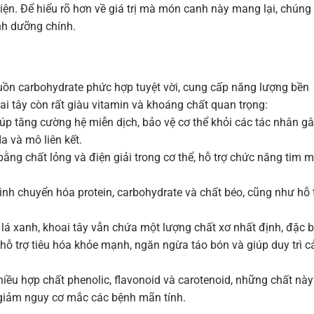
ện. Để hiểu rõ hơn về giá trị mà món canh này mang lại, chúng 
nh dưỡng chính.
nguồn carbohydrate phức hợp tuyệt vời, cung cấp năng lượng bền
i tây còn rất giàu vitamin và khoáng chất quan trọng:
p tăng cường hệ miễn dịch, bảo vệ cơ thể khỏi các tác nhân g
da và mô liên kết.
bằng chất lỏng và điện giải trong cơ thể, hỗ trợ chức năng tim 
ình chuyển hóa protein, carbohydrate và chất béo, cũng như hỗ 
lá xanh, khoai tây vẫn chứa một lượng chất xơ nhất định, đặc b
ơ hỗ trợ tiêu hóa khỏe mạnh, ngăn ngừa táo bón và giúp duy trì 
iều hợp chất phenolic, flavonoid và carotenoid, những chất này
, giảm nguy cơ mắc các bệnh mãn tính.