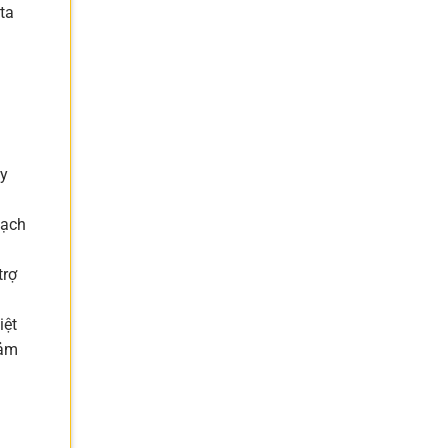
ta
ây
mạch
trợ
iệt
cảm