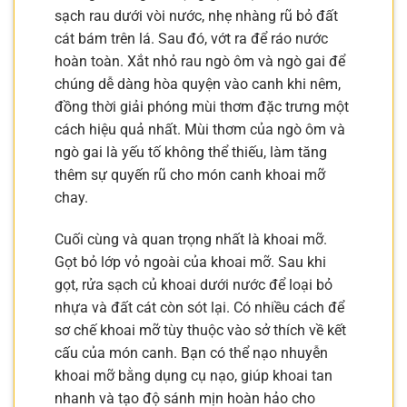
sạch rau dưới vòi nước, nhẹ nhàng rũ bỏ đất
cát bám trên lá. Sau đó, vớt ra để ráo nước
hoàn toàn. Xắt nhỏ rau ngò ôm và ngò gai để
chúng dễ dàng hòa quyện vào canh khi nêm,
đồng thời giải phóng mùi thơm đặc trưng một
cách hiệu quả nhất. Mùi thơm của ngò ôm và
ngò gai là yếu tố không thể thiếu, làm tăng
thêm sự quyến rũ cho món canh khoai mỡ
chay.
Cuối cùng và quan trọng nhất là khoai mỡ.
Gọt bỏ lớp vỏ ngoài của khoai mỡ. Sau khi
gọt, rửa sạch củ khoai dưới nước để loại bỏ
nhựa và đất cát còn sót lại. Có nhiều cách để
sơ chế khoai mỡ tùy thuộc vào sở thích về kết
cấu của món canh. Bạn có thể nạo nhuyễn
khoai mỡ bằng dụng cụ nạo, giúp khoai tan
nhanh và tạo độ sánh mịn hoàn hảo cho