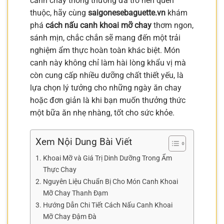
canh chay thông thường đã trở nên quen
thuộc, hãy cùng
saigonesebaguette.vn
khám
phá
cách nấu canh khoai mỡ chay
thơm ngon,
sánh mịn, chắc chắn sẽ mang đến một trải
nghiệm ẩm thực hoàn toàn khác biệt. Món
canh này không chỉ làm hài lòng khẩu vị mà
còn cung cấp nhiều dưỡng chất thiết yếu, là
lựa chọn lý tưởng cho những ngày ăn chay
hoặc đơn giản là khi bạn muốn thưởng thức
một bữa ăn nhẹ nhàng, tốt cho sức khỏe.
Xem Nội Dung Bài Viết
Khoai Mỡ và Giá Trị Dinh Dưỡng Trong Ẩm
Thực Chay
Nguyên Liệu Chuẩn Bị Cho Món Canh Khoai
Mỡ Chay Thanh Đạm
Hướng Dẫn Chi Tiết Cách Nấu Canh Khoai
Mỡ Chay Đậm Đà