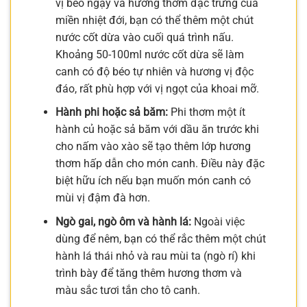
vị béo ngậy và hương thơm đặc trưng của
miền nhiệt đới, bạn có thể thêm một chút
nước cốt dừa vào cuối quá trình nấu.
Khoảng 50-100ml nước cốt dừa sẽ làm
canh có độ béo tự nhiên và hương vị độc
đáo, rất phù hợp với vị ngọt của khoai mỡ.
Hành phi hoặc sả băm:
Phi thơm một ít
hành củ hoặc sả băm với dầu ăn trước khi
cho nấm vào xào sẽ tạo thêm lớp hương
thơm hấp dẫn cho món canh. Điều này đặc
biệt hữu ích nếu bạn muốn món canh có
mùi vị đậm đà hơn.
Ngò gai, ngò ôm và hành lá:
Ngoài việc
dùng để nêm, bạn có thể rắc thêm một chút
hành lá thái nhỏ và rau mùi ta (ngò rí) khi
trình bày để tăng thêm hương thơm và
màu sắc tươi tắn cho tô canh.