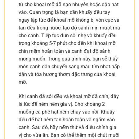
từ cho khoai mỡ đã nạo nhuyễn hoặc dập nát
vào. Quan trọng là bạn cần khuấy đều tay
ngay lập tức để khoai mỡ không bị vón cục và
tan đều trong nước, tạo độ sánh mịn mượt mà
cho canh. Tiếp tục đun sôi nhẹ và khuấy đều
trong khoảng 5-7 phút cho đến khi khoai mỡ
chín mềm hoàn toàn và canh đạt độ sánh
mong muốn. Trong quá trình này, bạn sẽ thấy
món canh dần chuyển sang màu tím nhạt hấp
dẫn và tỏa hương thơm đặc trưng của khoai
mỡ.
Khi canh đã sôi đều và khoai mỡ đã chín, đây
là lúc để nêm nếm gia vị. Cho khoảng 2
muỗng cà phê hạt nêm chay vào nồi. Khuấy
đều để hạt nêm tan hoàn toàn và ngấm vào
canh. Sau đó, hãy nếm thử và điều chỉnh gia
vị cho vừa ăn. Bạn có thể thêm một chút muối