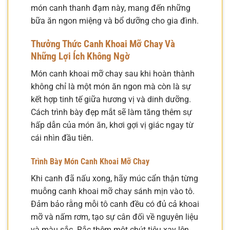
món canh thanh đạm này, mang đến những
bữa ăn ngon miệng và bổ dưỡng cho gia đình.
Thưởng Thức Canh Khoai Mỡ Chay Và
Những Lợi Ích Không Ngờ
Món canh khoai mỡ chay sau khi hoàn thành
không chỉ là một món ăn ngon mà còn là sự
kết hợp tinh tế giữa hương vị và dinh dưỡng.
Cách trình bày đẹp mắt sẽ làm tăng thêm sự
hấp dẫn của món ăn, khơi gợi vị giác ngay từ
cái nhìn đầu tiên.
Trình Bày Món Canh Khoai Mỡ Chay
Khi canh đã nấu xong, hãy múc cẩn thận từng
muỗng canh khoai mỡ chay sánh mịn vào tô.
Đảm bảo rằng mỗi tô canh đều có đủ cả khoai
mỡ và nấm rơm, tạo sự cân đối về nguyên liệu
và màu sắc. Rắc thêm một chút tiêu xay lên