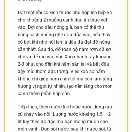
Đặt một nồi có kích thước phù hợp lên bếp và
cho khoảng 2 muỗng canh dầu ăn thực vật
vào. Đợi cho dầu nóng già, bạn có thể thử
bằng cách nhúng nhẹ đầu đũa vào, nếu thấy
có bọt khí nhỏ nổi lên là dầu đã đạt độ nóng
cần thiết. Sau đó, đổ toàn bộ nấm rơm đã sơ
chế và để ráo vào nồi. Xào nhanh tay khoảng
2-3 phút cho đến khi nấm săn lại và bắt đầu
dậy mùi thơm đặc trưng. Việc xào sơ nấm
không chỉ giúp nấm chín tới mà còn làm tăng
hương vị ngọt tự nhiên, tạo nền tảng cho món
canh thêm phần hấp dẫn.
Tiếp theo, thêm nước lọc hoặc nước dùng rau
củ chay vào nồi. Lượng nước khoảng 1.5 – 2
lít tùy theo độ đặc mà bạn mong muốn cho
món canh. Đun sôi nước, sau khi nước sôi, từ