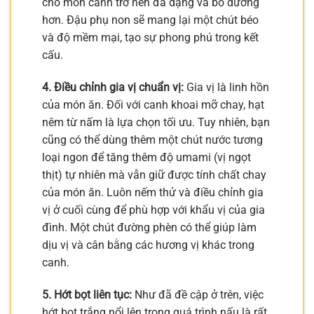
cho món canh trở nên đa dạng và bổ dưỡng
hơn. Đậu phụ non sẽ mang lại một chút béo
và độ mềm mại, tạo sự phong phú trong kết
cấu.
4. Điều chỉnh gia vị chuẩn vị:
Gia vị là linh hồn
của món ăn. Đối với canh khoai mỡ chay, hạt
nêm từ nấm là lựa chọn tối ưu. Tuy nhiên, bạn
cũng có thể dùng thêm một chút nước tương
loại ngon để tăng thêm độ umami (vị ngọt
thịt) tự nhiên mà vẫn giữ được tính chất chay
của món ăn. Luôn nếm thử và điều chỉnh gia
vị ở cuối cùng để phù hợp với khẩu vị của gia
đình. Một chút đường phèn có thể giúp làm
dịu vị và cân bằng các hương vị khác trong
canh.
5. Hớt bọt liên tục:
Như đã đề cập ở trên, việc
hớt bọt trắng nổi lên trong quá trình nấu là rất