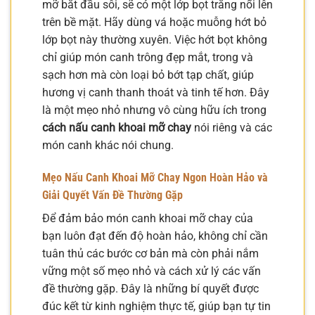
mỡ bắt đầu sôi, sẽ có một lớp bọt trắng nổi lên
trên bề mặt. Hãy dùng vá hoặc muỗng hớt bỏ
lớp bọt này thường xuyên. Việc hớt bọt không
chỉ giúp món canh trông đẹp mắt, trong và
sạch hơn mà còn loại bỏ bớt tạp chất, giúp
hương vị canh thanh thoát và tinh tế hơn. Đây
là một mẹo nhỏ nhưng vô cùng hữu ích trong
cách nấu canh khoai mỡ chay
nói riêng và các
món canh khác nói chung.
Mẹo Nấu Canh Khoai Mỡ Chay Ngon Hoàn Hảo và
Giải Quyết Vấn Đề Thường Gặp
Để đảm bảo món canh khoai mỡ chay của
bạn luôn đạt đến độ hoàn hảo, không chỉ cần
tuân thủ các bước cơ bản mà còn phải nắm
vững một số mẹo nhỏ và cách xử lý các vấn
đề thường gặp. Đây là những bí quyết được
đúc kết từ kinh nghiệm thực tế, giúp bạn tự tin