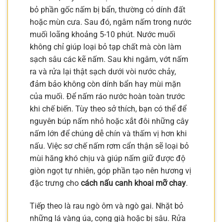
bỏ phần gốc nấm bị bẩn, thường có dính đất
hoặc mùn cưa. Sau đó, ngâm nấm trong nước
muối loãng khoảng 5-10 phút. Nước muối
không chỉ giúp loại bỏ tạp chất mà còn làm
sạch sâu các kẽ nấm. Sau khi ngâm, vớt nấm
ra và rửa lại thật sạch dưới vòi nước chảy,
đảm bảo không còn dính bẩn hay mùi mặn
của muối. Để nấm ráo nước hoàn toàn trước
khi chế biến. Tùy theo sở thích, bạn có thể để
nguyên búp nấm nhỏ hoặc xắt đôi những cây
nấm lớn để chúng dễ chín và thấm vị hơn khi
nấu. Việc sơ chế nấm rơm cẩn thận sẽ loại bỏ
mùi hăng khó chịu và giúp nấm giữ được độ
giòn ngọt tự nhiên, góp phần tạo nên hương vị
đặc trưng cho
cách nấu canh khoai mỡ chay
.
Tiếp theo là rau ngò ôm và ngò gai. Nhặt bỏ
những lá vàng úa, cọng già hoặc bị sâu. Rửa