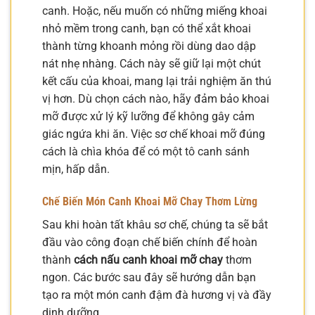
canh. Hoặc, nếu muốn có những miếng khoai
nhỏ mềm trong canh, bạn có thể xắt khoai
thành từng khoanh mỏng rồi dùng dao dập
nát nhẹ nhàng. Cách này sẽ giữ lại một chút
kết cấu của khoai, mang lại trải nghiệm ăn thú
vị hơn. Dù chọn cách nào, hãy đảm bảo khoai
mỡ được xử lý kỹ lưỡng để không gây cảm
giác ngứa khi ăn. Việc sơ chế khoai mỡ đúng
cách là chìa khóa để có một tô canh sánh
mịn, hấp dẫn.
Chế Biến Món Canh Khoai Mỡ Chay Thơm Lừng
Sau khi hoàn tất khâu sơ chế, chúng ta sẽ bắt
đầu vào công đoạn chế biến chính để hoàn
thành
cách nấu canh khoai mỡ chay
thơm
ngon. Các bước sau đây sẽ hướng dẫn bạn
tạo ra một món canh đậm đà hương vị và đầy
dinh dưỡng.