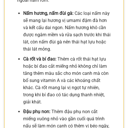
ngoài nấm rơm.
Nấm hương, nấm đùi gà:
Các loại nấm này
sẽ mang lại hương vị umami đậm đà hơn
và kết cấu dai ngon. Nấm hương khô cần
được ngâm mềm và rửa sạch trước khi thái
lát, còn nấm đùi gà nên thái hạt lựu hoặc
thái lát mỏng.
Cà rốt và bí đao:
Thêm cà rốt thái hạt lựu
hoặc bí đao cắt miếng nhỏ không chỉ làm
tăng thêm màu sắc cho món canh mà còn
bổ sung vitamin A và các khoáng chất
khác. Cà rốt mang lại vị ngọt tự nhiên,
trong khi bí đao có tác dụng thanh nhiệt,
giải khát.
Đậu phụ non:
Thêm đậu phụ non cắt
miếng vuông nhỏ vào gần cuối quá trình
nấu sẽ làm món canh có thêm vị béo ngậy,