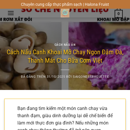
Chuyển
Chuyên cung cấp thực phẩm sạch | Halona Fruist
đến
0
nội
dung
CÁCH NẤU ĂN
Cách Nấu Canh Khoai Mỡ Chay Ngon Đậm Đà,
Thanh Mát Cho Bữa Cơm Việt
ĐÃ ĐĂNG TRÊN
31/10/2025
BỞI
SAIGONESEBAGUETTE
Bạn đang tìm kiếm một món canh chay vừa
thanh đạm, giàu dinh dưỡng lại dễ chế biến để
làm mới thực đơn gia đình? Nếu những món