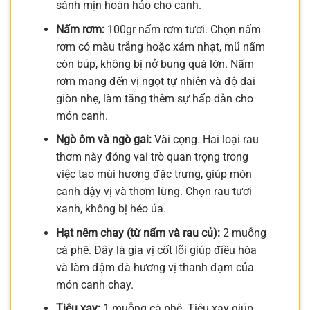
sánh mịn hoàn hảo cho canh.
Nấm rơm:
100gr nấm rơm tươi. Chọn nấm
rơm có màu trắng hoặc xám nhạt, mũ nấm
còn búp, không bị nở bung quá lớn. Nấm
rơm mang đến vị ngọt tự nhiên và độ dai
giòn nhẹ, làm tăng thêm sự hấp dẫn cho
món canh.
Ngò ôm và ngò gai:
Vài cọng. Hai loại rau
thơm này đóng vai trò quan trọng trong
việc tạo mùi hương đặc trưng, giúp món
canh dậy vị và thơm lừng. Chọn rau tươi
xanh, không bị héo úa.
Hạt nêm chay (từ nấm và rau củ):
2 muỗng
cà phê. Đây là gia vị cốt lõi giúp điều hòa
và làm đậm đà hương vị thanh đạm của
món canh chay.
Tiêu xay:
1 muỗng cà phê. Tiêu xay giúp