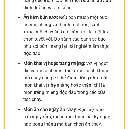
trắng dẻo thơm tạo nên một bữa ăn đầy đủ
dinh dưỡng và ấm cúng.
Ăn kèm bún tươi:
Nếu bạn muốn một bữa
ăn nhẹ nhàng và thanh mát hơn, canh
khoai mỡ chay ăn kèm bún tươi là một lựa
chọn tuyệt vời. Độ sánh của canh sẽ bao
phủ sợi bún, mang lại trải nghiệm ẩm thực
độc đáo.
Món khai vị hoặc tráng miệng:
Với vị ngọt
dịu và độ sánh mịn đặc trưng, canh khoai
mỡ chay cũng có thể được dùng như một
món khai vị nhẹ nhàng hoặc thậm chí là
món tráng miệng độc đáo trong các bữa
tiệc chay.
Món ăn cho ngày ăn chay:
Đặc biệt vào
các ngày rằm, mồng một hoặc bất kỳ ngày
nào trong tháng mà bạn chọn ăn chay,