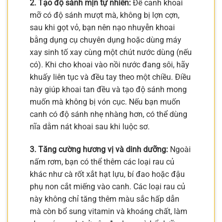
2. Tạo độ sánh mịn tự nhiên:
Để canh khoai
mỡ có độ sánh mượt mà, không bị lợn cợn,
sau khi gọt vỏ, bạn nên nạo nhuyễn khoai
bằng dụng cụ chuyên dụng hoặc dùng máy
xay sinh tố xay cùng một chút nước dùng (nếu
có). Khi cho khoai vào nồi nước đang sôi, hãy
khuấy liên tục và đều tay theo một chiều. Điều
này giúp khoai tan đều và tạo độ sánh mong
muốn mà không bị vón cục. Nếu bạn muốn
canh có độ sánh nhẹ nhàng hơn, có thể dùng
nĩa dằm nát khoai sau khi luộc sơ.
3. Tăng cường hương vị và dinh dưỡng:
Ngoài
nấm rơm, bạn có thể thêm các loại rau củ
khác như cà rốt xắt hạt lựu, bí đao hoặc đậu
phụ non cắt miếng vào canh. Các loại rau củ
này không chỉ tăng thêm màu sắc hấp dẫn
mà còn bổ sung vitamin và khoáng chất, làm