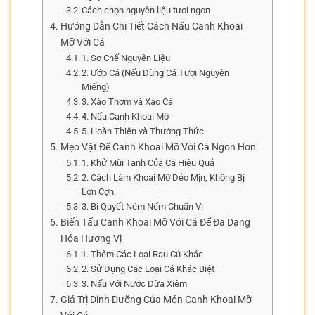
Cách chọn nguyên liệu tươi ngon
Hướng Dẫn Chi Tiết Cách Nấu Canh Khoai
Mỡ Với Cá
1. Sơ Chế Nguyên Liệu
2. Ướp Cá (Nếu Dùng Cá Tươi Nguyên
Miếng)
3. Xào Thơm và Xào Cá
4. Nấu Canh Khoai Mỡ
5. Hoàn Thiện và Thưởng Thức
Mẹo Vặt Để Canh Khoai Mỡ Với Cá Ngon Hơn
1. Khử Mùi Tanh Của Cá Hiệu Quả
2. Cách Làm Khoai Mỡ Dẻo Mịn, Không Bị
Lợn Cợn
3. Bí Quyết Nêm Nếm Chuẩn Vị
Biến Tấu Canh Khoai Mỡ Với Cá Để Đa Dạng
Hóa Hương Vị
1. Thêm Các Loại Rau Củ Khác
2. Sử Dụng Các Loại Cá Khác Biệt
3. Nấu Với Nước Dừa Xiêm
Giá Trị Dinh Dưỡng Của Món Canh Khoai Mỡ