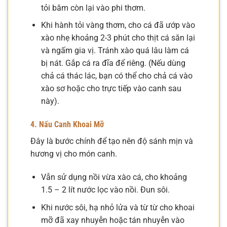
tỏi băm còn lại vào phi thơm.
Khi hành tỏi vàng thơm, cho cá đã ướp vào
xào nhẹ khoảng 2-3 phút cho thịt cá săn lại
và ngấm gia vị. Tránh xào quá lâu làm cá
bị nát. Gắp cá ra đĩa để riêng. (Nếu dùng
chả cá thác lác, bạn có thể cho chả cá vào
xào sơ hoặc cho trực tiếp vào canh sau
này).
4. Nấu Canh Khoai Mỡ
Đây là bước chính để tạo nên độ sánh mịn và
hương vị cho món canh.
Vẫn sử dụng nồi vừa xào cá, cho khoảng
1.5 – 2 lít nước lọc vào nồi. Đun sôi.
Khi nước sôi, hạ nhỏ lửa và từ từ cho khoai
mỡ đã xay nhuyễn hoặc tán nhuyễn vào