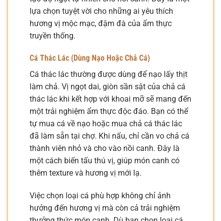
lựa chọn tuyệt vời cho những ai yêu thích
hương vị mộc mạc, đậm đà của ẩm thực
truyền thống.
Cá Thác Lác (Dùng Nạo Hoặc Chả Cá)
Cá thác lác thường được dùng để nạo lấy thịt
làm chả. Vị ngọt dai, giòn sần sật của chả cá
thác lác khi kết hợp với khoai mỡ sẽ mang đến
một trải nghiệm ẩm thực độc đáo. Bạn có thể
tự mua cá về nạo hoặc mua chả cá thác lác
đã làm sẵn tại chợ. Khi nấu, chỉ cần vo chả cá
thành viên nhỏ và cho vào nồi canh. Đây là
một cách biến tấu thú vị, giúp món canh có
thêm texture và hương vị mới lạ.
Việc chọn loại cá phù hợp không chỉ ảnh
hưởng đến hương vị mà còn cả trải nghiệm
thưởng thức món canh. Dù bạn chọn loại cá