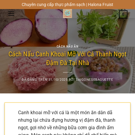
Chuyển
Chuyên cung cấp thực phẩm sạch | Halona Fruist
đến
0
nội
dung
CÁCH NẤU ĂN
Cách Nấu Canh Khoai Mỡ Với Cá Thanh Ngọt
Đậm Đà Tại Nhà
ĐÃ ĐĂNG TRÊN
31/10/2025
BỞI
SAIGONESEBAGUETTE
Canh khoai mỡ với cá là một món ăn dân dã
nhưng lại chứa đựng hương vị đậm đà, thanh
ngọt, gợi nhớ về những bữa cơm gia đình ấm