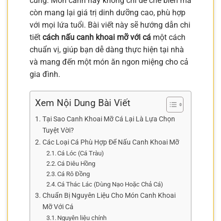
cúng. Món canh này không chỉ dễ chế biến mà
còn mang lại giá trị dinh dưỡng cao, phù hợp
với mọi lứa tuổi. Bài viết này sẽ hướng dẫn chi
tiết
cách nấu canh khoai mỡ với cá
một cách
chuẩn vị, giúp bạn dễ dàng thực hiện tại nhà
và mang đến một món ăn ngon miệng cho cả
gia đình.
Xem Nội Dung Bài Viết
Tại Sao Canh Khoai Mỡ Cá Lại Là Lựa Chọn
Tuyệt Vời?
Các Loại Cá Phù Hợp Để Nấu Canh Khoai Mỡ
Cá Lóc (Cá Tràu)
Cá Diêu Hồng
Cá Rô Đồng
Cá Thác Lác (Dùng Nạo Hoặc Chả Cá)
Chuẩn Bị Nguyên Liệu Cho Món Canh Khoai
Mỡ Với Cá
Nguyên liệu chính