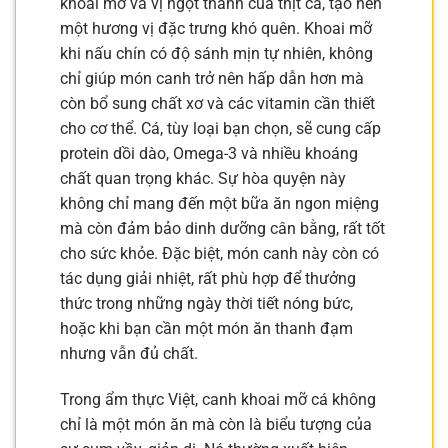
khoai mỡ và vị ngọt thanh của thịt cá, tạo nên
một hương vị đặc trưng khó quên. Khoai mỡ
khi nấu chín có độ sánh mịn tự nhiên, không
chỉ giúp món canh trở nên hấp dẫn hơn mà
còn bổ sung chất xơ và các vitamin cần thiết
cho cơ thể. Cá, tùy loại bạn chọn, sẽ cung cấp
protein dồi dào, Omega-3 và nhiều khoáng
chất quan trọng khác. Sự hòa quyện này
không chỉ mang đến một bữa ăn ngon miệng
mà còn đảm bảo dinh dưỡng cân bằng, rất tốt
cho sức khỏe. Đặc biệt, món canh này còn có
tác dụng giải nhiệt, rất phù hợp để thưởng
thức trong những ngày thời tiết nóng bức,
hoặc khi bạn cần một món ăn thanh đạm
nhưng vẫn đủ chất.
Trong ẩm thực Việt, canh khoai mỡ cá không
chỉ là một món ăn mà còn là biểu tượng của