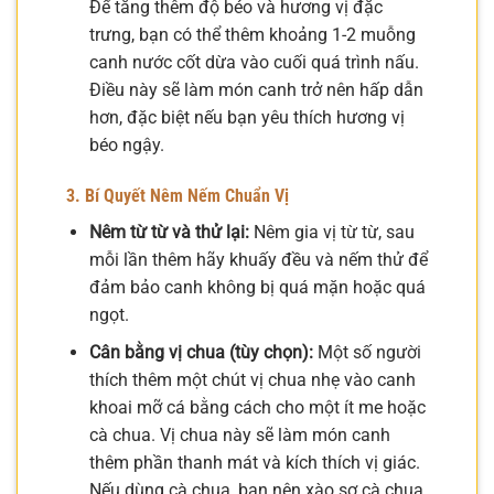
Để tăng thêm độ béo và hương vị đặc
trưng, bạn có thể thêm khoảng 1-2 muỗng
canh nước cốt dừa vào cuối quá trình nấu.
Điều này sẽ làm món canh trở nên hấp dẫn
hơn, đặc biệt nếu bạn yêu thích hương vị
béo ngậy.
3. Bí Quyết Nêm Nếm Chuẩn Vị
Nêm từ từ và thử lại:
Nêm gia vị từ từ, sau
mỗi lần thêm hãy khuấy đều và nếm thử để
đảm bảo canh không bị quá mặn hoặc quá
ngọt.
Cân bằng vị chua (tùy chọn):
Một số người
thích thêm một chút vị chua nhẹ vào canh
khoai mỡ cá bằng cách cho một ít me hoặc
cà chua. Vị chua này sẽ làm món canh
thêm phần thanh mát và kích thích vị giác.
Nếu dùng cà chua, bạn nên xào sơ cà chua