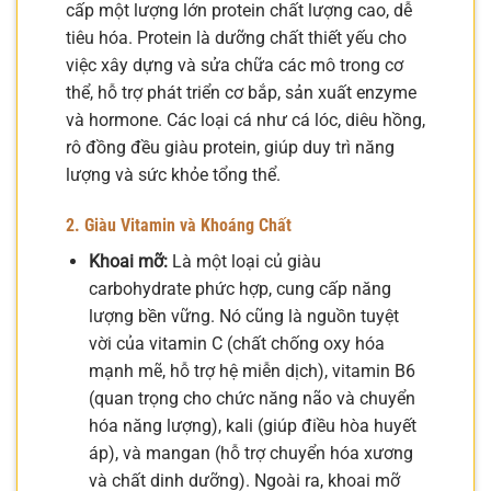
cấp một lượng lớn protein chất lượng cao, dễ
tiêu hóa. Protein là dưỡng chất thiết yếu cho
việc xây dựng và sửa chữa các mô trong cơ
thể, hỗ trợ phát triển cơ bắp, sản xuất enzyme
và hormone. Các loại cá như cá lóc, diêu hồng,
rô đồng đều giàu protein, giúp duy trì năng
lượng và sức khỏe tổng thể.
2. Giàu Vitamin và Khoáng Chất
Khoai mỡ:
Là một loại củ giàu
carbohydrate phức hợp, cung cấp năng
lượng bền vững. Nó cũng là nguồn tuyệt
vời của vitamin C (chất chống oxy hóa
mạnh mẽ, hỗ trợ hệ miễn dịch), vitamin B6
(quan trọng cho chức năng não và chuyển
hóa năng lượng), kali (giúp điều hòa huyết
áp), và mangan (hỗ trợ chuyển hóa xương
và chất dinh dưỡng). Ngoài ra, khoai mỡ