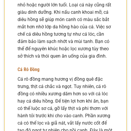
nhỏ hoặc người lớn tuổi. Loại cá này cũng rất
giàu dinh dưỡng. Khi nấu canh khoai mỡ, cá
diêu hồng sẽ giúp món canh có màu sắc bắt
mắt hơn nhờ lớp da hồng hào của cá. Việc sơ
chế cá diêu hồng tương tự như cá lóc, cần
đảm bảo làm sạch nhớt và mùi tanh. Bạn có
thể để nguyên khúc hoặc lọc xương tùy theo
sở thích và thói quen ăn uống của gia đình.
Cá Rô Đồng
Cá rô đồng mang hương vị đồng quê đặc
trưng, thịt cá chắc và ngọt. Tuy nhiên, cá rô
đồng có nhiều xương dăm hơn so với cá lóc
hay cá diêu hồng. Để tiện lợi hơn khi ăn, bạn
có thể luộc sơ cá, gỡ lấy thịt và phi thơm với
hành tỏi trước khi cho vào canh. Phần xương
cá có thể lọc và giã nát, vắt lấy nước cốt để
tạo độ ngọt tự nhiên cho nồi canh. Đây là một