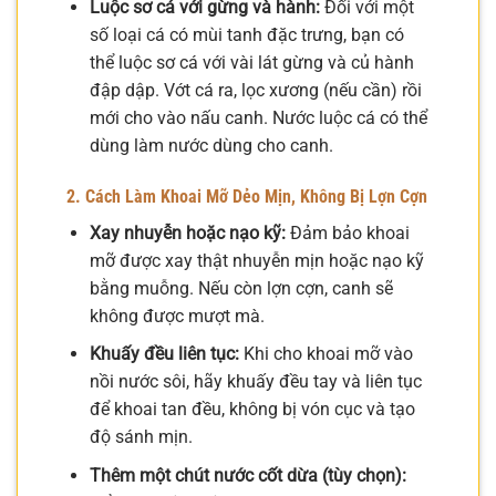
Luộc sơ cá với gừng và hành:
Đối với một
số loại cá có mùi tanh đặc trưng, bạn có
thể luộc sơ cá với vài lát gừng và củ hành
đập dập. Vớt cá ra, lọc xương (nếu cần) rồi
mới cho vào nấu canh. Nước luộc cá có thể
dùng làm nước dùng cho canh.
2. Cách Làm Khoai Mỡ Dẻo Mịn, Không Bị Lợn Cợn
Xay nhuyễn hoặc nạo kỹ:
Đảm bảo khoai
mỡ được xay thật nhuyễn mịn hoặc nạo kỹ
bằng muỗng. Nếu còn lợn cợn, canh sẽ
không được mượt mà.
Khuấy đều liên tục:
Khi cho khoai mỡ vào
nồi nước sôi, hãy khuấy đều tay và liên tục
để khoai tan đều, không bị vón cục và tạo
độ sánh mịn.
Thêm một chút nước cốt dừa (tùy chọn):