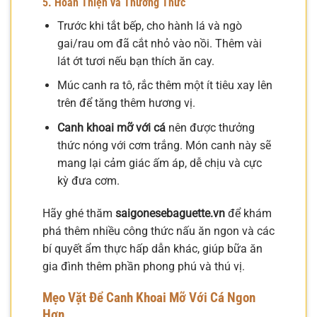
5. Hoàn Thiện và Thưởng Thức
Trước khi tắt bếp, cho hành lá và ngò
gai/rau om đã cắt nhỏ vào nồi. Thêm vài
lát ớt tươi nếu bạn thích ăn cay.
Múc canh ra tô, rắc thêm một ít tiêu xay lên
trên để tăng thêm hương vị.
Canh khoai mỡ với cá
nên được thưởng
thức nóng với cơm trắng. Món canh này sẽ
mang lại cảm giác ấm áp, dễ chịu và cực
kỳ đưa cơm.
Hãy ghé thăm
saigonesebaguette.vn
để khám
phá thêm nhiều công thức nấu ăn ngon và các
bí quyết ẩm thực hấp dẫn khác, giúp bữa ăn
gia đình thêm phần phong phú và thú vị.
Mẹo Vặt Để Canh Khoai Mỡ Với Cá Ngon
Hơn