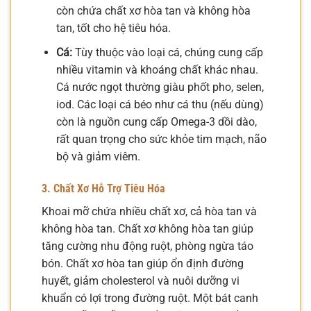
còn chứa chất xơ hòa tan và không hòa
tan, tốt cho hệ tiêu hóa.
Cá:
Tùy thuộc vào loại cá, chúng cung cấp
nhiều vitamin và khoáng chất khác nhau.
Cá nước ngọt thường giàu phốt pho, selen,
iod. Các loại cá béo như cá thu (nếu dùng)
còn là nguồn cung cấp Omega-3 dồi dào,
rất quan trọng cho sức khỏe tim mạch, não
bộ và giảm viêm.
3. Chất Xơ Hỗ Trợ Tiêu Hóa
Khoai mỡ chứa nhiều chất xơ, cả hòa tan và
không hòa tan. Chất xơ không hòa tan giúp
tăng cường nhu động ruột, phòng ngừa táo
bón. Chất xơ hòa tan giúp ổn định đường
huyết, giảm cholesterol và nuôi dưỡng vi
khuẩn có lợi trong đường ruột. Một bát canh