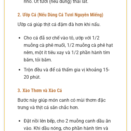
nhỏ. Ớt tươi (nếu dùng) thái lát.
2. Ướp Cá (Nếu Dùng Cá Tươi Nguyên Miếng)
Ướp cá giúp thịt cá đậm đà hơn khi nấu.
Cho cá đã sơ chế vào tô, ướp với 1/2
muỗng cà phê muối, 1/2 muỗng cà phê hạt
nêm, một ít tiêu xay và 1/2 phần hành tím
băm, tỏi băm.
Trộn đều và để cá thấm gia vị khoảng 15-
20 phút.
3. Xào Thơm và Xào Cá
Bước này giúp món canh có mùi thơm đặc
trưng và thịt cá săn chắc hơn.
Đặt nồi lên bếp, cho 2 muỗng canh dầu ăn
vào. Khi dầu nóng, cho phần hành tím và