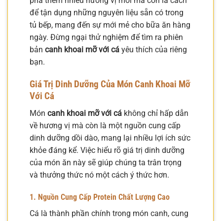
phá thêm nhiều hương vị mới mà còn là cách
để tận dụng những nguyên liệu sẵn có trong
tủ bếp, mang đến sự mới mẻ cho bữa ăn hàng
ngày. Đừng ngại thử nghiệm để tìm ra phiên
bản
canh khoai mỡ với cá
yêu thích của riêng
bạn.
Giá Trị Dinh Dưỡng Của Món Canh Khoai Mỡ
Với Cá
Món
canh khoai mỡ với cá
không chỉ hấp dẫn
về hương vị mà còn là một nguồn cung cấp
dinh dưỡng dồi dào, mang lại nhiều lợi ích sức
khỏe đáng kể. Việc hiểu rõ giá trị dinh dưỡng
của món ăn này sẽ giúp chúng ta trân trọng
và thưởng thức nó một cách ý thức hơn.
1. Nguồn Cung Cấp Protein Chất Lượng Cao
Cá là thành phần chính trong món canh, cung