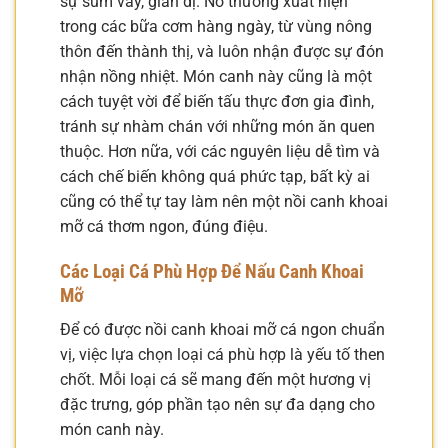
sự sum vầy, giản dị. Nó thường xuất hiện
trong các bữa cơm hàng ngày, từ vùng nông
thôn đến thành thị, và luôn nhận được sự đón
nhận nồng nhiệt. Món canh này cũng là một
cách tuyệt vời để biến tấu thực đơn gia đình,
tránh sự nhàm chán với những món ăn quen
thuộc. Hơn nữa, với các nguyên liệu dễ tìm và
cách chế biến không quá phức tạp, bất kỳ ai
cũng có thể tự tay làm nên một nồi canh khoai
mỡ cá thơm ngon, đúng điệu.
Các Loại Cá Phù Hợp Để Nấu Canh Khoai
Mỡ
Để có được nồi canh khoai mỡ cá ngon chuẩn
vị, việc lựa chọn loại cá phù hợp là yếu tố then
chốt. Mỗi loại cá sẽ mang đến một hương vị
đặc trưng, góp phần tạo nên sự đa dạng cho
món canh này.