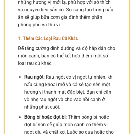
những hương vị mới lạ, phù hợp với sở thích
và nguyên liệu sẵn có. Sự sáng tạo trong nấu
ăn sẽ giúp bữa cơm gia đình thêm phần
phong phú và thú vị.
1. Thêm Các Loại Rau Củ Khác
Để tăng cường dinh dưỡng và độ hấp dẫn cho
món canh, bạn có thể kết hợp thêm một số
loại rau củ khác:
Rau ngót:
Rau ngót có vị ngọt tự nhiên, khi
nấu cùng khoai mỡ và cá sẽ tạo nên một
hương vị thanh mát đặc biệt. Bạn chỉ cần
vò nhẹ rau ngót và cho vào nồi canh ở
những phút cuối.
Bông bí hoặc đọt bí:
Thêm bông bí hoặc
đọt bí non sẽ giúp món canh có thêm vị
ngọt dịu và chất xơ. Luộc sơ qua hoặc cho