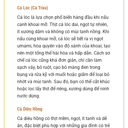
Cá Lóc (Cá Tràu)
Cá lóc là lựa chọn phổ biến hàng đầu khi nấu
canh khoai mỡ. Thịt cá lóc dai, ngọt tự nhiên,
ít xương dăm và không có mùi tanh nồng. Khi
nấu cùng khoai mỡ, cá lóc sẽ tiết ra vị ngọt
umami, hòa quyện vào độ sánh của khoai, tạo
nên một tổng thể hài hòa và hấp dẫn. Cách sơ
chế cá lóc cũng khá đơn giản, chỉ cần làm
sạch vảy, bỏ ruột, cạo bỏ màng đen trong
bụng và rửa kỹ với muối hoặc giấm để loại bỏ
nhớt và mùi tanh. Sau đó, bạn có thể cắt khúc
hoặc lọc lấy thịt để riêng, xương dùng để ninh
nước dùng.
Cá Diêu Hồng
Cá diêu hồng có thịt mềm, ngọt, ít tanh và dễ
ăn, đặc biệt phù hợp với những gia đình có trẻ