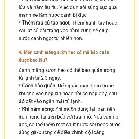
lửa và hầm liu riu. Việc đun sôi sùng sục quá
mạnh sẽ làm nước canh bị đục.
*
Thêm rau củ tạo ngọt:
Thêm hành tây hoặc
vài lát củ cải trắng vào hầm cùng sẽ giúp
nước canh ngọt tự nhiên hơn.
4. Món canh măng sườn heo có thể bảo quản
được bao lâu?
Canh măng sườn heo có thể bảo quản trong
tủ lạnh từ 2-3 ngày.
*
Cách bảo quản:
Để nguội hoàn toàn trước
khi cho vào hộp kín hoặc nồi có nắp đậy, sau
đó cất vào ngăn mát tủ lạnh.
*
Khi hâm nóng:
Khi muốn dùng lại, bạn nên
đun nóng lại trên bếp với lửa nhỏ. Nếu canh bị
đặc, có thể thêm một chút nước sôi hoặc nước
dùng gà/xương để điều chỉnh độ loãng.