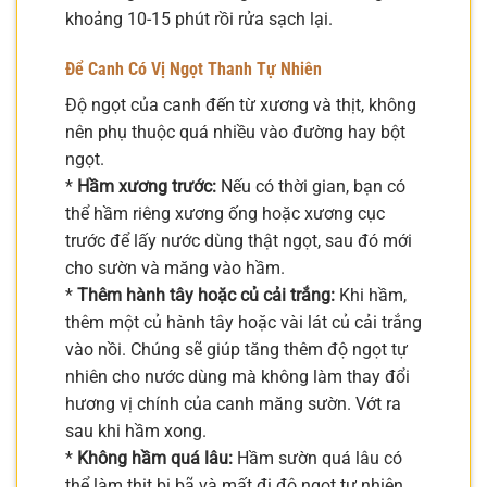
khoảng 10-15 phút rồi rửa sạch lại.
Để Canh Có Vị Ngọt Thanh Tự Nhiên
Độ ngọt của canh đến từ xương và thịt, không
nên phụ thuộc quá nhiều vào đường hay bột
ngọt.
*
Hầm xương trước:
Nếu có thời gian, bạn có
thể hầm riêng xương ống hoặc xương cục
trước để lấy nước dùng thật ngọt, sau đó mới
cho sườn và măng vào hầm.
*
Thêm hành tây hoặc củ cải trắng:
Khi hầm,
thêm một củ hành tây hoặc vài lát củ cải trắng
vào nồi. Chúng sẽ giúp tăng thêm độ ngọt tự
nhiên cho nước dùng mà không làm thay đổi
hương vị chính của canh măng sườn. Vớt ra
sau khi hầm xong.
*
Không hầm quá lâu:
Hầm sườn quá lâu có
thể làm thịt bị bã và mất đi độ ngọt tự nhiên.