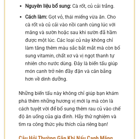
Nguyên liệu bổ sung:
Cà rốt, củ cải trắng.
Cách làm:
Gọt vỏ, thái miếng vừa ăn. Cho
cà rốt và củ cải vào nồi canh cùng lúc với
măng và sườn hoặc sau khi sườn đã hầm
được một lúc. Các loại củ này không chỉ
làm tăng thêm màu sắc bắt mắt mà còn bổ
sung vitamin, chất xơ và vị ngọt thanh tự
nhiên cho nước dùng. Đây là biến tấu giúp
món canh trở nên đầy đặn và cân bằng
hơn về dinh dưỡng.
Những biến tấu này không chỉ giúp bạn khám
phá thêm những hương vị mới lạ mà còn là
cách tuyệt vời để bổ sung thêm rau củ vào chế
độ ăn uống của gia đình. Hãy thử nghiệm và
tìm ra công thức yêu thích của riêng bạn!
Câu Hỏi Thường Gặp Khi Nấu Canh Măng