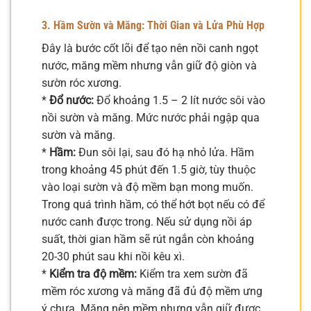
3. Hầm Sườn và Măng: Thời Gian và Lửa Phù Hợp
Đây là bước cốt lõi để tạo nên nồi canh ngọt
nước, măng mềm nhưng vẫn giữ độ giòn và
sườn róc xương.
*
Đổ nước:
Đổ khoảng 1.5 – 2 lít nước sôi vào
nồi sườn và măng. Mức nước phải ngập qua
sườn và măng.
*
Hầm:
Đun sôi lại, sau đó hạ nhỏ lửa. Hầm
trong khoảng 45 phút đến 1.5 giờ, tùy thuộc
vào loại sườn và độ mềm bạn mong muốn.
Trong quá trình hầm, có thể hớt bọt nếu có để
nước canh được trong. Nếu sử dụng nồi áp
suất, thời gian hầm sẽ rút ngắn còn khoảng
20-30 phút sau khi nồi kêu xì.
*
Kiểm tra độ mềm:
Kiểm tra xem sườn đã
mềm róc xương và măng đã đủ độ mềm ưng
ý chưa. Măng nên mềm nhưng vẫn giữ được