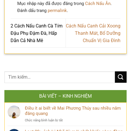
Mục nhập này đã được đăng trong
Cách Nấu Ăn
.
Đánh dấu trang
permalink
.
2 Cách Nấu Canh Cà Tím
Cách Nấu Canh Cải Xoong
Đậu Phụ Đậm Đà, Hấp
Thanh Mát, Bổ Dưỡng
Dẫn Cả Nhà Mê
Chuẩn Vị Gia Đình
BÀI VIẾT – KINH NGHIỆM
Điều ít ai biết về Mai Phương Thúy sau nhiều năm
đăng quang
ở
Chức năng bình luận bị tắt
Điều
ít