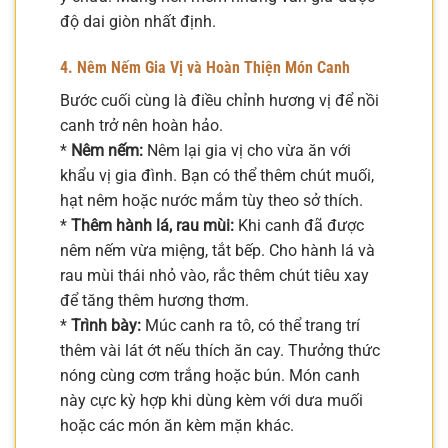
độ dai giòn nhất định.
4. Nêm Nếm Gia Vị và Hoàn Thiện Món Canh
Bước cuối cùng là điều chỉnh hương vị để nồi
canh trở nên hoàn hảo.
*
Nêm nếm:
Nêm lại gia vị cho vừa ăn với
khẩu vị gia đình. Bạn có thể thêm chút muối,
hạt nêm hoặc nước mắm tùy theo sở thích.
*
Thêm hành lá, rau mùi:
Khi canh đã được
nêm nếm vừa miệng, tắt bếp. Cho hành lá và
rau mùi thái nhỏ vào, rắc thêm chút tiêu xay
để tăng thêm hương thơm.
*
Trình bày:
Múc canh ra tô, có thể trang trí
thêm vài lát ớt nếu thích ăn cay. Thưởng thức
nóng cùng cơm trắng hoặc bún. Món canh
này cực kỳ hợp khi dùng kèm với dưa muối
hoặc các món ăn kèm mặn khác.