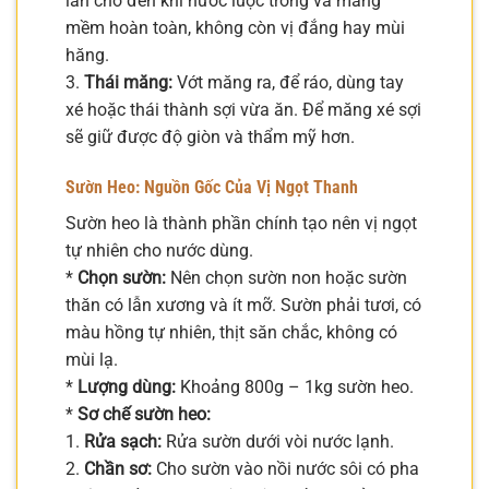
lần cho đến khi nước luộc trong và măng
mềm hoàn toàn, không còn vị đắng hay mùi
hăng.
3.
Thái măng:
Vớt măng ra, để ráo, dùng tay
xé hoặc thái thành sợi vừa ăn. Để măng xé sợi
sẽ giữ được độ giòn và thẩm mỹ hơn.
Sườn Heo: Nguồn Gốc Của Vị Ngọt Thanh
Sườn heo là thành phần chính tạo nên vị ngọt
tự nhiên cho nước dùng.
*
Chọn sườn:
Nên chọn sườn non hoặc sườn
thăn có lẫn xương và ít mỡ. Sườn phải tươi, có
màu hồng tự nhiên, thịt săn chắc, không có
mùi lạ.
*
Lượng dùng:
Khoảng 800g – 1kg sườn heo.
*
Sơ chế sườn heo:
1.
Rửa sạch:
Rửa sườn dưới vòi nước lạnh.
2.
Chần sơ:
Cho sườn vào nồi nước sôi có pha