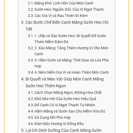
Măng Khô: Linh Hồn Của Món Canh
Sườn Heo: Nguồn Gốc Của Vị Ngọt Thanh
Các Gia Vị và Rau Thơm Đi Kèm
Các Bước Chế Biến Canh Măng Sườn Heo Chi
Tiết
1. Ướp và Xào Sườn Heo: Bí Quyết Để Sườn
Thơm Mềm Đậm Đà
2. Xào Măng: Tăng Thêm Hương Vị Cho Món
Canh
3. Hầm Sườn và Măng: Thời Gian và Lửa Phù
Hợp
4. Nêm Nếm Gia Vị và Hoàn Thiện Món Canh
Bí Quyết và Mẹo Vặt Giúp Món Canh Măng
Sườn Heo Thêm Ngon
Cách Chọn Măng Ngon, Không Hóa Chất
Khử Mùi Hôi Của Sườn Heo Hiệu Quả
Để Canh Có Vị Ngọt Thanh Tự Nhiên
Hầm Măng và Sườn Sao Cho Mềm Vừa Đủ
Sử Dụng Nồi Phù Hợp
Đảm Bảo Hương Vị Đồng Đều
Lợi Ích Dinh Dưỡng Của Canh Măng Sườn