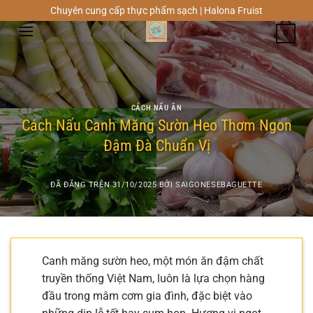
Chuyển
Chuyên cung cấp thực phẩm sạch | Halona Fruist
đến
0
nội
dung
CÁCH NẤU ĂN
Cách Nấu Canh Măng Sườn Heo Thơm Ngon
Đậm Đà Chuẩn Vị
ĐÃ ĐĂNG TRÊN
31/10/2025
BỞI
SAIGONESEBAGUETTE
Canh măng sườn heo, một món ăn đậm chất
truyền thống Việt Nam, luôn là lựa chọn hàng
đầu trong mâm cơm gia đình, đặc biệt vào