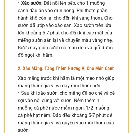
*
Xào sườn:
Đặt nồi lên bếp, cho 1 muỗng
canh dầu ăn vào đun nóng. Phi thơm phần
hành khô còn lại cho đến khi vàng thơm. Cho
sườn đã ướp vào xào săn. Xào sườn trên lửa
lớn khoảng 5-7 phút cho đến khi các mặt của
miếng sườn săn lại và chuyển màu vàng nhẹ.
Bước này giúp sườn có màu đẹp và giữ được
độ ngọt khi hầm.
2. Xào Măng: Tăng Thêm Hương Vị Cho Món Canh
Xào măng trước khi hầm là một mẹo nhỏ giúp
măng thấm gia vị và dậy mùi thơm hơn.
* Sau khi xào sườn, cho măng đã sơ chế và xé
sợi vào nồi cùng với sườn. Nêm thêm 1
muỗng cà phê nước mắm ngon, 1/2 muỗng
cà phê hạt nêm. Đảo đều khoảng 5-7 phút để
măng thấm gia vị và quyện vào mùi thơm của
sườn.