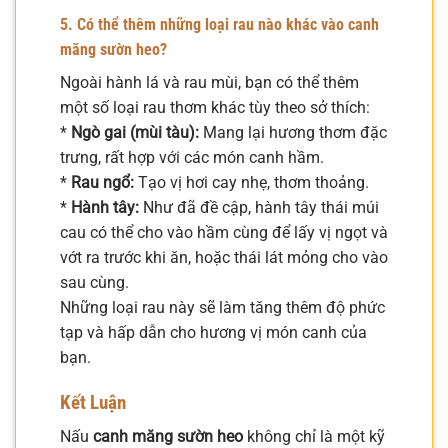
5. Có thể thêm những loại rau nào khác vào canh
măng sườn heo?
Ngoài hành lá và rau mùi, bạn có thể thêm
một số loại rau thơm khác tùy theo sở thích:
*
Ngò gai (mùi tàu):
Mang lại hương thơm đặc
trưng, rất hợp với các món canh hầm.
*
Rau ngổ:
Tạo vị hơi cay nhẹ, thơm thoảng.
*
Hành tây:
Như đã đề cập, hành tây thái múi
cau có thể cho vào hầm cùng để lấy vị ngọt và
vớt ra trước khi ăn, hoặc thái lát mỏng cho vào
sau cùng.
Những loại rau này sẽ làm tăng thêm độ phức
tạp và hấp dẫn cho hương vị món canh của
bạn.
Kết Luận
Nấu
canh măng sườn heo
không chỉ là một kỹ