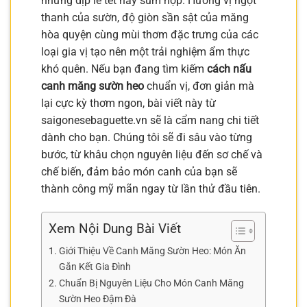
những dịp lễ tết hay sum họp. Hương vị ngọt
thanh của sườn, độ giòn sần sật của măng
hòa quyện cùng mùi thơm đặc trưng của các
loại gia vị tạo nên một trải nghiệm ẩm thực
khó quên. Nếu bạn đang tìm kiếm
cách nấu
canh măng sườn heo
chuẩn vị, đơn giản mà
lại cực kỳ thơm ngon, bài viết này từ
saigonesebaguette.vn sẽ là cẩm nang chi tiết
dành cho bạn. Chúng tôi sẽ đi sâu vào từng
bước, từ khâu chọn nguyên liệu đến sơ chế và
chế biến, đảm bảo món canh của bạn sẽ
thành công mỹ mãn ngay từ lần thử đầu tiên.
Xem Nội Dung Bài Viết
Giới Thiệu Về Canh Măng Sườn Heo: Món Ăn
Gắn Kết Gia Đình
Chuẩn Bị Nguyên Liệu Cho Món Canh Măng
Sườn Heo Đậm Đà