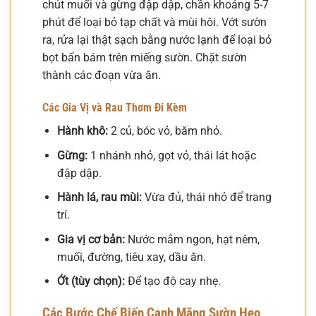
chút muối và gừng đập dập, chần khoảng 5-7
phút để loại bỏ tạp chất và mùi hôi. Vớt sườn
ra, rửa lại thật sạch bằng nước lạnh để loại bỏ
bọt bẩn bám trên miếng sườn. Chặt sườn
thành các đoạn vừa ăn.
Các Gia Vị và Rau Thơm Đi Kèm
Hành khô:
2 củ, bóc vỏ, băm nhỏ.
Gừng:
1 nhánh nhỏ, gọt vỏ, thái lát hoặc
đập dập.
Hành lá, rau mùi:
Vừa đủ, thái nhỏ để trang
trí.
Gia vị cơ bản:
Nước mắm ngon, hạt nêm,
muối, đường, tiêu xay, dầu ăn.
Ớt (tùy chọn):
Để tạo độ cay nhẹ.
Các Bước Chế Biến Canh Măng Sườn Heo