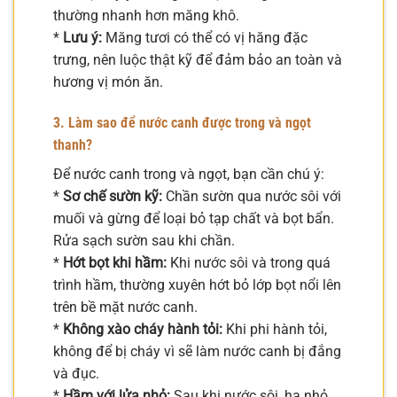
thường nhanh hơn măng khô.
*
Lưu ý:
Măng tươi có thể có vị hăng đặc
trưng, nên luộc thật kỹ để đảm bảo an toàn và
hương vị món ăn.
3. Làm sao để nước canh được trong và ngọt
thanh?
Để nước canh trong và ngọt, bạn cần chú ý:
*
Sơ chế sườn kỹ:
Chần sườn qua nước sôi với
muối và gừng để loại bỏ tạp chất và bọt bẩn.
Rửa sạch sườn sau khi chần.
*
Hớt bọt khi hầm:
Khi nước sôi và trong quá
trình hầm, thường xuyên hớt bỏ lớp bọt nổi lên
trên bề mặt nước canh.
*
Không xào cháy hành tỏi:
Khi phi hành tỏi,
không để bị cháy vì sẽ làm nước canh bị đắng
và đục.
*
Hầm với lửa nhỏ:
Sau khi nước sôi, hạ nhỏ