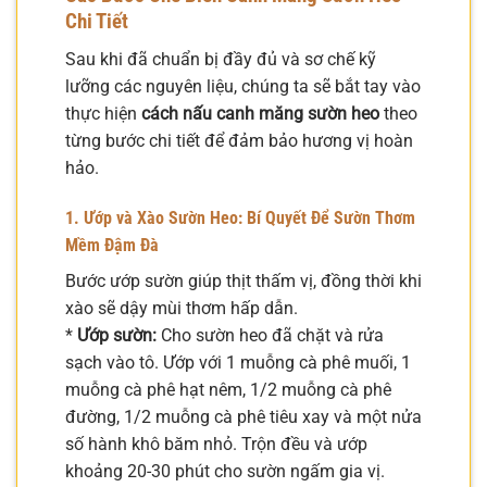
Chi Tiết
Sau khi đã chuẩn bị đầy đủ và sơ chế kỹ
lưỡng các nguyên liệu, chúng ta sẽ bắt tay vào
thực hiện
cách nấu canh măng sườn heo
theo
từng bước chi tiết để đảm bảo hương vị hoàn
hảo.
1. Ướp và Xào Sườn Heo: Bí Quyết Để Sườn Thơm
Mềm Đậm Đà
Bước ướp sườn giúp thịt thấm vị, đồng thời khi
xào sẽ dậy mùi thơm hấp dẫn.
*
Ướp sườn:
Cho sườn heo đã chặt và rửa
sạch vào tô. Ướp với 1 muỗng cà phê muối, 1
muỗng cà phê hạt nêm, 1/2 muỗng cà phê
đường, 1/2 muỗng cà phê tiêu xay và một nửa
số hành khô băm nhỏ. Trộn đều và ướp
khoảng 20-30 phút cho sườn ngấm gia vị.