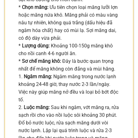
*
Chọn măng:
Ưu tiên chọn loại măng lưỡi lợn
hoặc măng nứa khô. Măng phải có màu vàng
nâu tự nhiên, không quá trắng (dấu hiệu đã
ngâm hóa chất) hay có mùi lạ. Sợi măng dai,
có độ dày vừa phải.
*
Lượng dùng:
Khoảng 100-150g măng khô
cho nồi canh 4-6 người ăn.
*
Sơ chế măng khô:
Đây là bước quan trọng
nhất để măng không còn đắng và mùi hăng.
1.
Ngâm măng:
Ngâm măng trong nước lạnh
khoảng 24-48 giờ, thay nước 2-3 lần/ngày.
Việc này giúp măng nở đều và loại bỏ bớt độc
tố.
2.
Luộc măng:
Sau khi ngâm, vớt măng ra, rửa
sạch rồi cho vào nồi luộc sôi khoảng 30 phút.
Đổ bỏ nước luộc, rửa sạch măng dưới vòi
nước lạnh. Lặp lại quá trình luộc và rửa 2-3