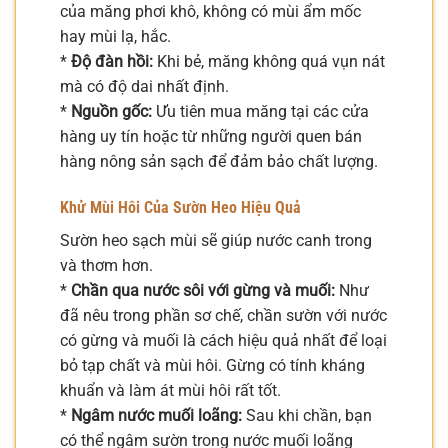
của măng phơi khô, không có mùi ẩm mốc
hay mùi lạ, hắc.
*
Độ đàn hồi:
Khi bẻ, măng không quá vụn nát
mà có độ dai nhất định.
*
Nguồn gốc:
Ưu tiên mua măng tại các cửa
hàng uy tín hoặc từ những người quen bán
hàng nông sản sạch để đảm bảo chất lượng.
Khử Mùi Hôi Của Sườn Heo Hiệu Quả
Sườn heo sạch mùi sẽ giúp nước canh trong
và thơm hơn.
*
Chần qua nước sôi với gừng và muối:
Như
đã nêu trong phần sơ chế, chần sườn với nước
có gừng và muối là cách hiệu quả nhất để loại
bỏ tạp chất và mùi hôi. Gừng có tính kháng
khuẩn và làm át mùi hôi rất tốt.
*
Ngâm nước muối loãng:
Sau khi chần, bạn
có thể ngâm sườn trong nước muối loãng