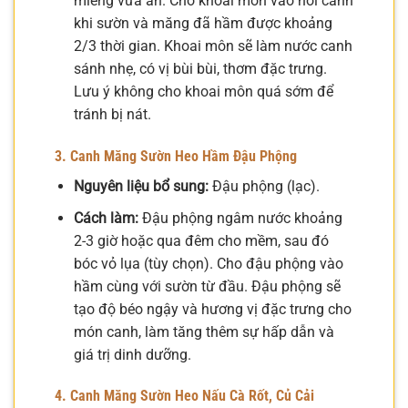
miếng vừa ăn. Cho khoai môn vào nồi canh
khi sườn và măng đã hầm được khoảng
2/3 thời gian. Khoai môn sẽ làm nước canh
sánh nhẹ, có vị bùi bùi, thơm đặc trưng.
Lưu ý không cho khoai môn quá sớm để
tránh bị nát.
3. Canh Măng Sườn Heo Hầm Đậu Phộng
Nguyên liệu bổ sung:
Đậu phộng (lạc).
Cách làm:
Đậu phộng ngâm nước khoảng
2-3 giờ hoặc qua đêm cho mềm, sau đó
bóc vỏ lụa (tùy chọn). Cho đậu phộng vào
hầm cùng với sườn từ đầu. Đậu phộng sẽ
tạo độ béo ngậy và hương vị đặc trưng cho
món canh, làm tăng thêm sự hấp dẫn và
giá trị dinh dưỡng.
4. Canh Măng Sườn Heo Nấu Cà Rốt, Củ Cải