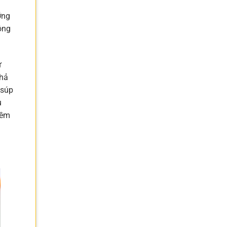
ỡng
ông
ự
khả
 súp
u
iềm