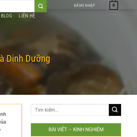
0
ĐĂNG NHẬP
BLOG
LIÊN HỆ
à Dinh Dưỡng
ình
của
p
BÀI VIẾT – KINH NGHIỆM