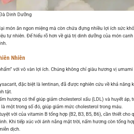
Đà Dinh Dưỡng
ại món ăn ngon miệng mà còn chứa đựng nhiều lợi ích sức kh
iệu tự nhiên. Để hiểu rõ hơn về giá trị dinh dưỡng của món canh
ính.
hiên Nhiên
phẩm” với vô vàn lợi ích. Chúng không chỉ giàu hương vị umam
carit, đặc biệt là lentinan, đã được nghiên cứu về khả năng k
h tật.
ấm hương có thể giúp giảm cholesterol xấu (LDL) và huyết áp, t
là một trong số đó, giúp giảm mức cholesterol trong máu.
ệt vời của vitamin B tổng hợp (B2, B3, B5, B6), cần thiết cho 
nh. Khi tiếp xúc với ánh nắng mặt trời, nấm hương còn tổng hợ
miễn dịch.