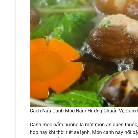
Cách Nấu Canh Mọc Nấm Hương Chuẩn Vị, Đậm 
Canh mọc nấm hương là một món ăn quen thuộc, g
họp hay khi thời tiết se lạnh. Món canh này nổi bậ