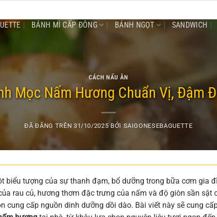
GUETTE
BÁNH MÌ CẤP ĐÔNG
BÁNH NGỌT
SANDWICH
CÁCH NẤU ĂN
nh Mọc Nấm Hương Chuẩn Vị, Đậm Đ
ĐÃ ĐĂNG TRÊN
31/10/2025
BỞI
SAIGONESEBAGUETTE
t biểu tượng của sự thanh đạm, bổ dưỡng trong bữa cơm gia đ
ên của rau củ, hương thơm đặc trưng của nấm và độ giòn sần sật 
 cung cấp nguồn dinh dưỡng dồi dào. Bài viết này sẽ cung cấ