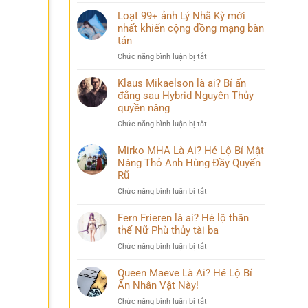
Điều
mang
bỏ
ít
Loạt 99+ ảnh Lý Nhã Kỳ mới
nhiều
qua
ai
nhất khiến cộng đồng mạng bàn
cảm
biết
xúc
tán
về
khó
ở
Chức năng bình luận bị tắt
Mai
diễn
Loạt
Phương
tả
99+
Klaus Mikaelson là ai? Bí ẩn
Thúy
ảnh
đằng sau Hybrid Nguyên Thủy
sau
Lý
nhiều
quyền năng
Nhã
năm
ở
Chức năng bình luận bị tắt
Kỳ
đăng
Klaus
mới
quang
Mikaelson
Mirko MHA Là Ai? Hé Lộ Bí Mật
nhất
là
Nàng Thỏ Anh Hùng Đầy Quyến
khiến
ai?
cộng
Rũ
Bí
đồng
ở
Chức năng bình luận bị tắt
ẩn
mạng
Mirko
đằng
bàn
MHA
Fern Frieren là ai? Hé lộ thân
sau
tán
Là
thế Nữ Phù thủy tài ba
Hybrid
Ai?
Nguyên
ở
Chức năng bình luận bị tắt
Hé
Thủy
Fern
Lộ
quyền
Frieren
Queen Maeve Là Ai? Hé Lộ Bí
Bí
năng
là
Ẩn Nhân Vật Này!
Mật
ai?
Nàng
ở
Chức năng bình luận bị tắt
Hé
Thỏ