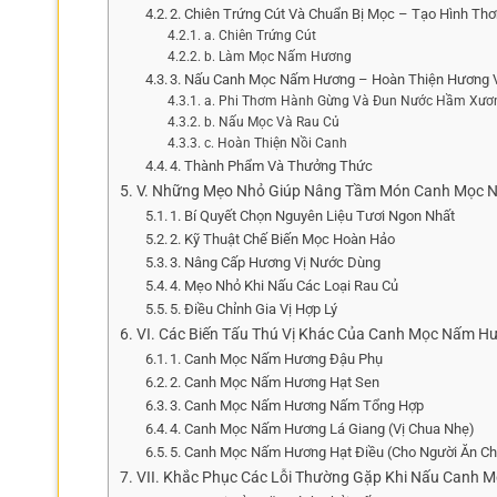
2. Chiên Trứng Cút Và Chuẩn Bị Mọc – Tạo Hình T
a. Chiên Trứng Cút
b. Làm Mọc Nấm Hương
3. Nấu Canh Mọc Nấm Hương – Hoàn Thiện Hương 
a. Phi Thơm Hành Gừng Và Đun Nước Hầm Xươ
b. Nấu Mọc Và Rau Củ
c. Hoàn Thiện Nồi Canh
4. Thành Phẩm Và Thưởng Thức
V. Những Mẹo Nhỏ Giúp Nâng Tầm Món Canh Mọc
1. Bí Quyết Chọn Nguyên Liệu Tươi Ngon Nhất
2. Kỹ Thuật Chế Biến Mọc Hoàn Hảo
3. Nâng Cấp Hương Vị Nước Dùng
4. Mẹo Nhỏ Khi Nấu Các Loại Rau Củ
5. Điều Chỉnh Gia Vị Hợp Lý
VI. Các Biến Tấu Thú Vị Khác Của Canh Mọc Nấm H
1. Canh Mọc Nấm Hương Đậu Phụ
2. Canh Mọc Nấm Hương Hạt Sen
3. Canh Mọc Nấm Hương Nấm Tổng Hợp
4. Canh Mọc Nấm Hương Lá Giang (Vị Chua Nhẹ)
5. Canh Mọc Nấm Hương Hạt Điều (Cho Người Ăn Ch
VII. Khắc Phục Các Lỗi Thường Gặp Khi Nấu Canh