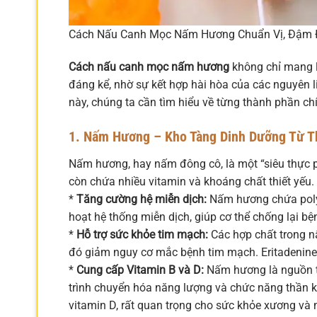
Cách Nấu Canh Mọc Nấm Hương Chuẩn Vị, Đậm 
Cách nấu canh mọc nấm hương
không chỉ mang l
đáng kể, nhờ sự kết hợp hài hòa của các nguyên l
này, chúng ta cần tìm hiểu về từng thành phần ch
1. Nấm Hương – Kho Tàng Dinh Dưỡng Từ T
Nấm hương, hay nấm đông cô, là một “siêu thực 
còn chứa nhiều vitamin và khoáng chất thiết yếu.
*
Tăng cường hệ miễn dịch:
Nấm hương chứa polysa
hoạt hệ thống miễn dịch, giúp cơ thể chống lại bện
*
Hỗ trợ sức khỏe tim mạch:
Các hợp chất trong n
đó giảm nguy cơ mắc bệnh tim mạch. Eritadenine 
*
Cung cấp Vitamin B và D:
Nấm hương là nguồn tuy
trình chuyển hóa năng lượng và chức năng thần ki
vitamin D, rất quan trọng cho sức khỏe xương và 