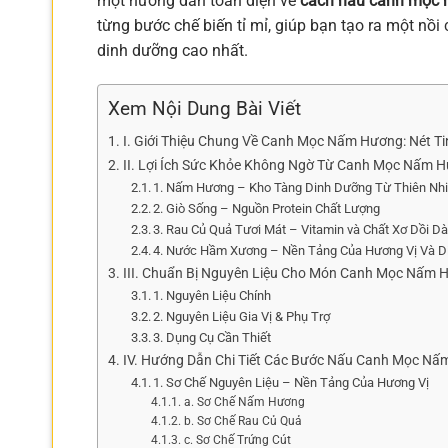
một hướng dẫn toàn diện về
cách nấu canh mọc
từng bước chế biến tỉ mỉ, giúp bạn tạo ra một nồ
dinh dưỡng cao nhất.
Xem Nội Dung Bài Viết
I. Giới Thiệu Chung Về Canh Mọc Nấm Hương: Nét T
II. Lợi Ích Sức Khỏe Không Ngờ Từ Canh Mọc Nấm 
1. Nấm Hương – Kho Tàng Dinh Dưỡng Từ Thiên Nh
2. Giò Sống – Nguồn Protein Chất Lượng
3. Rau Củ Quả Tươi Mát – Vitamin và Chất Xơ Dồi D
4. Nước Hầm Xương – Nền Tảng Của Hương Vị Và D
III. Chuẩn Bị Nguyên Liệu Cho Món Canh Mọc Nấm 
1. Nguyên Liệu Chính
2. Nguyên Liệu Gia Vị & Phụ Trợ
3. Dụng Cụ Cần Thiết
IV. Hướng Dẫn Chi Tiết Các Bước Nấu Canh Mọc N
1. Sơ Chế Nguyên Liệu – Nền Tảng Của Hương Vị
a. Sơ Chế Nấm Hương
b. Sơ Chế Rau Củ Quả
c. Sơ Chế Trứng Cút