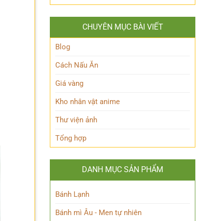
Queen
lộ
Anh
Maeve
thân
Hùng
Là
thế
Đầy
CHUYÊN MỤC BÀI VIẾT
Ai?
Nữ
Quyến
Hé
Phù
Rũ
Lộ
Blog
thủy
Bí
tài
Ẩn
Cách Nấu Ăn
ba
Nhân
Vật
Giá vàng
Này!
Kho nhân vật anime
Thư viện ảnh
Tổng hợp
DANH MỤC SẢN PHẨM
Bánh Lạnh
Bánh mì Âu - Men tự nhiên