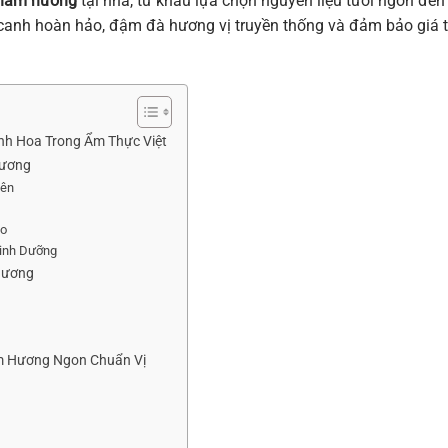
 nấm hương
tại nhà, từ khâu lựa chọn nguyên liệu tươi ngon đến
i canh hoàn hảo, đậm đà hương vị truyền thống và đảm bảo giá t
inh Hoa Trong Ẩm Thực Việt
Hương
iên
ào
inh Dưỡng
Hương
ấm Hương Ngon Chuẩn Vị