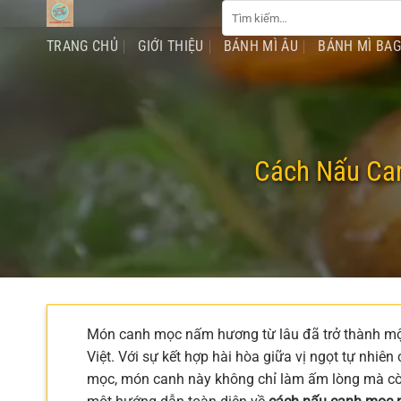
Tìm
Chuyển
kiếm:
đến
TRANG CHỦ
GIỚI THIỆU
BÁNH MÌ ÂU
BÁNH MÌ BA
nội
dung
Cách Nấu Ca
Món canh mọc nấm hương từ lâu đã trở thành mộ
Việt. Với sự kết hợp hài hòa giữa vị ngọt tự nhi
mọc, món canh này không chỉ làm ấm lòng mà còn