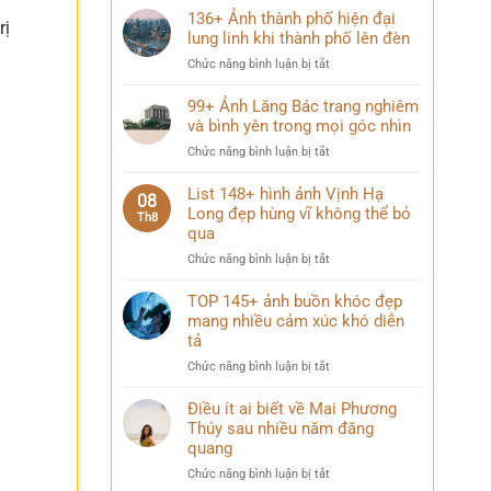
136+ Ảnh thành phố hiện đại
rị
lung linh khi thành phố lên đèn
ở
Chức năng bình luận bị tắt
136+
Ảnh
99+ Ảnh Lăng Bác trang nghiêm
thành
và bình yên trong mọi góc nhìn
phố
ở
Chức năng bình luận bị tắt
hiện
99+
đại
Ảnh
List 148+ hình ảnh Vịnh Hạ
lung
08
Lăng
Long đẹp hùng vĩ không thể bỏ
linh
Th8
Bác
qua
khi
trang
thành
ở
Chức năng bình luận bị tắt
nghiêm
phố
List
và
lên
148+
TOP 145+ ảnh buồn khóc đẹp
bình
đèn
hình
mang nhiều cảm xúc khó diễn
yên
ảnh
trong
tả
Vịnh
mọi
ở
Chức năng bình luận bị tắt
Hạ
góc
TOP
Long
nhìn
145+
Điều ít ai biết về Mai Phương
đẹp
ảnh
Thúy sau nhiều năm đăng
hùng
buồn
vĩ
quang
khóc
không
ở
Chức năng bình luận bị tắt
đẹp
thể