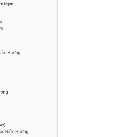
hơm Ngon
Vị
ng
 Nấm Hương
ương
ay)
 Mọc Nấm Hương