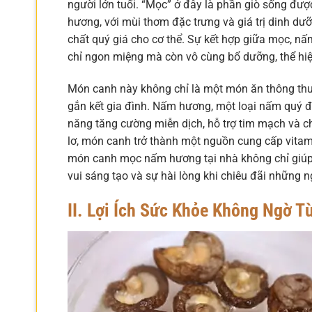
người lớn tuổi. “Mọc” ở đây là phần giò sống đượ
hương, với mùi thơm đặc trưng và giá trị dinh d
chất quý giá cho cơ thể. Sự kết hợp giữa mọc, n
chỉ ngon miệng mà còn vô cùng bổ dưỡng, thể hiện
Món canh này không chỉ là một món ăn thông th
gắn kết gia đình. Nấm hương, một loại nấm quý đ
năng tăng cường miễn dịch, hỗ trợ tim mạch và chố
lơ, món canh trở thành một nguồn cung cấp vitamin
món canh mọc nấm hương tại nhà không chỉ giúp 
vui sáng tạo và sự hài lòng khi chiêu đãi những
II. Lợi Ích Sức Khỏe Không Ngờ