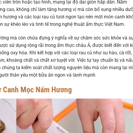
c viên tròn hoặc tạo hình, mang lại độ dai giòn hấp dẫn. Nấm
ưỡng cao, không chỉ làm tăng hương vị mà còn bổ sung nhiều dư
ấm hương và các loại rau củ tươi ngon tạo nên một món canh kh
 sự khéo léo và tinh tế trong nghệ thuật ẩm thực Việt Nam.
ường mà còn chứa đựng ý nghĩa về sự chăm sóc sức khỏe và s
ược sử dụng rộng rãi trong ẩm thực châu Á, được biết đến với 
ng oxy hóa. Khi kết hợp với các loại rau củ như su hào, cà rốt,
, khoáng chất và chất xơ tuyệt vời. Việc tự tay chuẩn bị và nấ
chúng ta kiểm soát chất lượng nguyên liệu mà còn mang lại n
 người thân yêu một bữa ăn ngon và lành mạnh.
 Từ Canh Mọc Nấm Hương