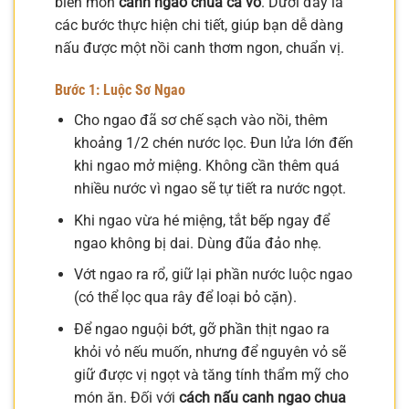
biến món
canh ngao chua cả vỏ
. Dưới đây là
các bước thực hiện chi tiết, giúp bạn dễ dàng
nấu được một nồi canh thơm ngon, chuẩn vị.
Bước 1: Luộc Sơ Ngao
Cho ngao đã sơ chế sạch vào nồi, thêm
khoảng 1/2 chén nước lọc. Đun lửa lớn đến
khi ngao mở miệng. Không cần thêm quá
nhiều nước vì ngao sẽ tự tiết ra nước ngọt.
Khi ngao vừa hé miệng, tắt bếp ngay để
ngao không bị dai. Dùng đũa đảo nhẹ.
Vớt ngao ra rổ, giữ lại phần nước luộc ngao
(có thể lọc qua rây để loại bỏ cặn).
Để ngao nguội bớt, gỡ phần thịt ngao ra
khỏi vỏ nếu muốn, nhưng để nguyên vỏ sẽ
giữ được vị ngọt và tăng tính thẩm mỹ cho
món ăn. Đối với
cách nấu canh ngao chua