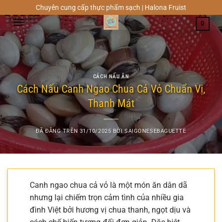
Chuyển
Chuyên cung cấp thực phẩm sạch | Halona Fruist
đến
0
nội
dung
CÁCH NẤU ĂN
Cách Nấu Canh Ngao Chua Cả Vỏ Chuẩn Vị,
Thanh Mát
ĐÃ ĐĂNG TRÊN
31/10/2025
BỞI
SAIGONESEBAGUETTE
Canh ngao chua cả vỏ là một món ăn dân dã
nhưng lại chiếm trọn cảm tình của nhiều gia
đình Việt bởi hương vị chua thanh, ngọt dịu và