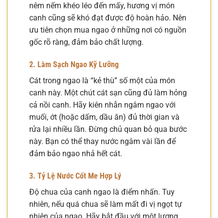
nêm nếm khéo léo đến mấy, hương vị món
canh cũng sẽ khó đạt được độ hoàn hảo. Nên
ưu tiên chọn mua ngao ở những nơi có nguồn
gốc rõ ràng, đảm bảo chất lượng.
2. Làm Sạch Ngao Kỹ Lưỡng
Cát trong ngao là “kẻ thù” số một của món
canh này. Một chút cát sạn cũng đủ làm hỏng
cả nồi canh. Hãy kiên nhẫn ngâm ngao với
muối, ớt (hoặc dấm, dầu ăn) đủ thời gian và
rửa lại nhiều lần. Đừng chủ quan bỏ qua bước
này. Bạn có thể thay nước ngâm vài lần để
đảm bảo ngao nhả hết cát.
3. Tỷ Lệ Nước Cốt Me Hợp Lý
Độ chua của canh ngao là điểm nhấn. Tuy
nhiên, nếu quá chua sẽ làm mất đi vị ngọt tự
nhiên của ngao. Hãy bắt đầu với một lượng