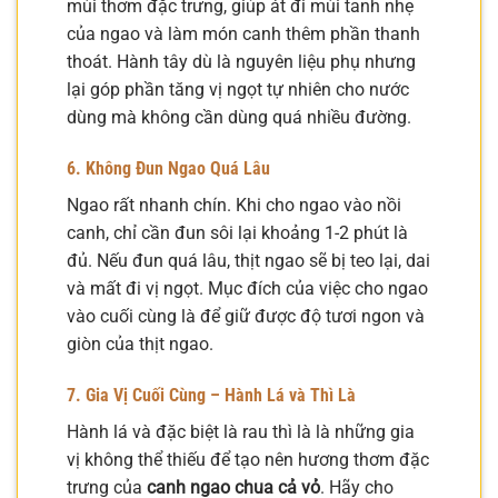
mùi thơm đặc trưng, giúp át đi mùi tanh nhẹ
của ngao và làm món canh thêm phần thanh
thoát. Hành tây dù là nguyên liệu phụ nhưng
lại góp phần tăng vị ngọt tự nhiên cho nước
dùng mà không cần dùng quá nhiều đường.
6. Không Đun Ngao Quá Lâu
Ngao rất nhanh chín. Khi cho ngao vào nồi
canh, chỉ cần đun sôi lại khoảng 1-2 phút là
đủ. Nếu đun quá lâu, thịt ngao sẽ bị teo lại, dai
và mất đi vị ngọt. Mục đích của việc cho ngao
vào cuối cùng là để giữ được độ tươi ngon và
giòn của thịt ngao.
7. Gia Vị Cuối Cùng – Hành Lá và Thì Là
Hành lá và đặc biệt là rau thì là là những gia
vị không thể thiếu để tạo nên hương thơm đặc
trưng của
canh ngao chua cả vỏ
. Hãy cho