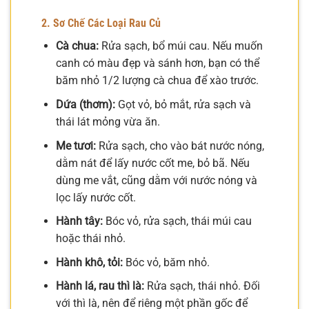
2. Sơ Chế Các Loại Rau Củ
Cà chua:
Rửa sạch, bổ múi cau. Nếu muốn
canh có màu đẹp và sánh hơn, bạn có thể
băm nhỏ 1/2 lượng cà chua để xào trước.
Dứa (thơm):
Gọt vỏ, bỏ mắt, rửa sạch và
thái lát mỏng vừa ăn.
Me tươi:
Rửa sạch, cho vào bát nước nóng,
dằm nát để lấy nước cốt me, bỏ bã. Nếu
dùng me vắt, cũng dằm với nước nóng và
lọc lấy nước cốt.
Hành tây:
Bóc vỏ, rửa sạch, thái múi cau
hoặc thái nhỏ.
Hành khô, tỏi:
Bóc vỏ, băm nhỏ.
Hành lá, rau thì là:
Rửa sạch, thái nhỏ. Đối
với thì là, nên để riêng một phần gốc để