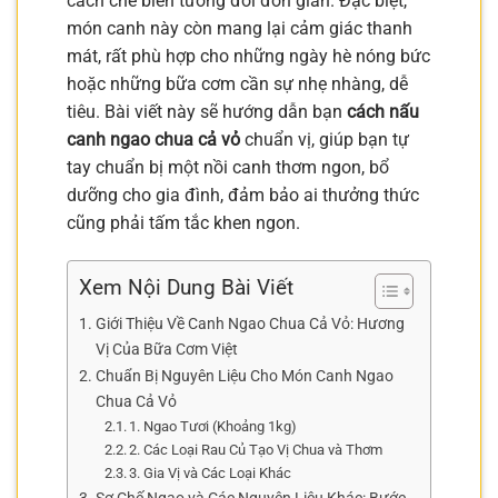
cách chế biến tương đối đơn giản. Đặc biệt,
món canh này còn mang lại cảm giác thanh
mát, rất phù hợp cho những ngày hè nóng bức
hoặc những bữa cơm cần sự nhẹ nhàng, dễ
tiêu. Bài viết này sẽ hướng dẫn bạn
cách nấu
canh ngao chua cả vỏ
chuẩn vị, giúp bạn tự
tay chuẩn bị một nồi canh thơm ngon, bổ
dưỡng cho gia đình, đảm bảo ai thưởng thức
cũng phải tấm tắc khen ngon.
Xem Nội Dung Bài Viết
Giới Thiệu Về Canh Ngao Chua Cả Vỏ: Hương
Vị Của Bữa Cơm Việt
Chuẩn Bị Nguyên Liệu Cho Món Canh Ngao
Chua Cả Vỏ
1. Ngao Tươi (Khoảng 1kg)
2. Các Loại Rau Củ Tạo Vị Chua và Thơm
3. Gia Vị và Các Loại Khác