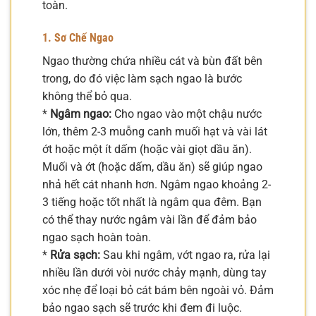
toàn.
1. Sơ Chế Ngao
Ngao thường chứa nhiều cát và bùn đất bên
trong, do đó việc làm sạch ngao là bước
không thể bỏ qua.
*
Ngâm ngao:
Cho ngao vào một chậu nước
lớn, thêm 2-3 muỗng canh muối hạt và vài lát
ớt hoặc một ít dấm (hoặc vài giọt dầu ăn).
Muối và ớt (hoặc dấm, dầu ăn) sẽ giúp ngao
nhả hết cát nhanh hơn. Ngâm ngao khoảng 2-
3 tiếng hoặc tốt nhất là ngâm qua đêm. Bạn
có thể thay nước ngâm vài lần để đảm bảo
ngao sạch hoàn toàn.
*
Rửa sạch:
Sau khi ngâm, vớt ngao ra, rửa lại
nhiều lần dưới vòi nước chảy mạnh, dùng tay
xóc nhẹ để loại bỏ cát bám bên ngoài vỏ. Đảm
bảo ngao sạch sẽ trước khi đem đi luộc.