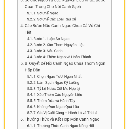
Sơ Chế Ngao và Các Nguyên Liệu Khác: Bước
Quan Trọng Cho Nồi Canh Sạch
1. Sơ Chế Ngao
2. Sơ Chế Các Loại Rau Củ
Các Bước Nấu Canh Ngao Chua Cả Vỏ Chi
Tiết
Bước 1: Luộc Sơ Ngao
Bước 2: Xào Thơm Nguyên Liệu
Bước 3: Nấu Canh
Bước 4: Thêm Ngao và Hoàn Thành
Bí Quyết Để Nồi Canh Ngao Chua Thơm Ngon
Hấp Dẫn
1. Chọn Ngao Tươi Ngon Nhất
2. Làm Sạch Ngao Kỹ Lưỡng
3. Tỷ Lệ Nước Cốt Me Hợp Lý
4. Xào Thơm Các Nguyên Liệu
5. Thêm Dứa và Hành Tây
6. Không Đun Ngao Quá Lâu
7. Gia Vị Cuối Cùng – Hành Lá và Thì Là
Thưởng Thức và Kết Hợp Món Canh Ngao
1. Thưởng Thức Canh Ngao Nóng Hổi