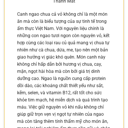
Thanh Mát
Canh ngao chua cả vỏ không chỉ là một món
ăn mà còn là biểu tượng của sự tinh tế trong
ẩm thực Việt Nam. Với nguyên liệu chính là
những con ngao tươi ngon còn nguyên vỏ, kết
hợp cùng các loại rau củ quả mang vị chua tự
nhiên như cà chua, dứa, me, tạo nên một bản
giao hưởng vị giác khó quên. Món canh này
không chỉ hấp dẫn bởi hương vị chua, cay,
mặn, ngọt hài hòa mà còn bởi giá trị dinh
dưỡng cao. Ngao là nguồn cung cấp protein
dồi dào, các khoáng chất thiết yếu như sắt,
kẽm, selen, và vitamin B12, rất tốt cho sức
khỏe tim mạch, hệ miễn dịch và quá trình tạo
máu. Việc giữ nguyên vỏ khi nấu không chỉ
giúp giữ trọn vẹn vị ngọt tự nhiên của ngao
mà còn tăng thêm tính thẩm mỹ cho món ăn,