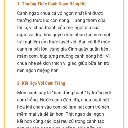
1. Thưởng Thức Canh Ngao Nóng Hổi
Canh ngao chua cả vỏ ngon nhất khi được
thưởng thức lúc còn nóng. Hương thơm của
thì là, vị chua thanh của me, ngọt dịu của
ngao và dứa hòa quyện vào nhau tạo nên một
trải nghiệm ẩm thực tuyệt vời. Bạn có thể múc
canh ra bát lớn, cùng gia đình quây quần bên
mâm cơm, húp từng muỗng canh nóng hổi. Vị
chua nhẹ sẽ kích thích vị giác, giúp bữa ăn trở
nên ngon miệng hơn.
2. Kết Hợp Với Cơm Trắng
Món canh này là “bạn đồng hành” lý tưởng với
cơm trắng. Nước canh đậm đà, chua ngọt hài
hòa khi chan vào cơm sẽ làm hạt cơm trở nên
mềm mại và dễ ăn hơn. Thịt ngao dai ngon
kết hợp cùng các loại rau củ trong canh tạo