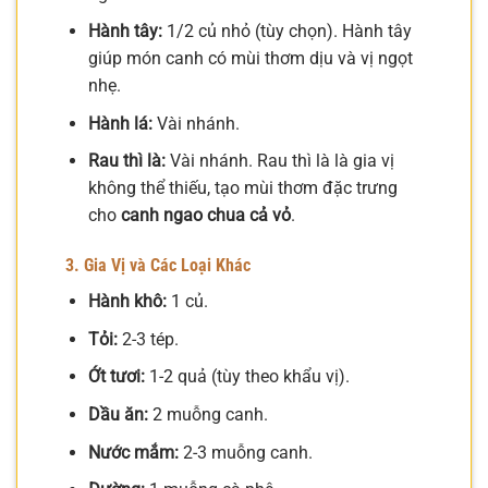
Hành tây:
1/2 củ nhỏ (tùy chọn). Hành tây
giúp món canh có mùi thơm dịu và vị ngọt
nhẹ.
Hành lá:
Vài nhánh.
Rau thì là:
Vài nhánh. Rau thì là là gia vị
không thể thiếu, tạo mùi thơm đặc trưng
cho
canh ngao chua cả vỏ
.
3. Gia Vị và Các Loại Khác
Hành khô:
1 củ.
Tỏi:
2-3 tép.
Ớt tươi:
1-2 quả (tùy theo khẩu vị).
Dầu ăn:
2 muỗng canh.
Nước mắm:
2-3 muỗng canh.