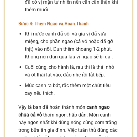
đã có vị mặn tự nhiên nên cần cẩn thận khi
thêm muối.
Bước 4: Thêm Ngao và Hoàn Thành
Khi nước canh đã sôi và gia vị đã vừa
miệng, cho phần ngao (cả vỏ hoặc đã gỡ
thịt) vào nồi. Đun thêm khoảng 1-2 phút.
Không nên đun quá lâu vì ngao sẽ bị dai.
Cuối cùng, cho hành lá, rau thì là thái nhỏ
và ớt thái lát vào, đảo nhẹ rồi tắt bếp.
Múc canh ra bát, rắc thêm một chút tiêu
xay nếu thích.
Vậy là bạn đã hoàn thành món
canh ngao
chua cả vỏ
thơm ngon, hấp dẫn. Món canh
này ngon nhất khi dùng nóng cùng cơm trắng
trong bữa ăn gia đình. Việc tuân thủ đúng các