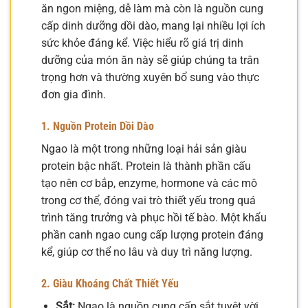
ăn ngon miệng, dễ làm mà còn là nguồn cung
cấp dinh dưỡng dồi dào, mang lại nhiều lợi ích
sức khỏe đáng kể. Việc hiểu rõ giá trị dinh
dưỡng của món ăn này sẽ giúp chúng ta trân
trọng hơn và thường xuyên bổ sung vào thực
đơn gia đình.
1. Nguồn Protein Dồi Dào
Ngao là một trong những loại hải sản giàu
protein bậc nhất. Protein là thành phần cấu
tạo nên cơ bắp, enzyme, hormone và các mô
trong cơ thể, đóng vai trò thiết yếu trong quá
trình tăng trưởng và phục hồi tế bào. Một khẩu
phần canh ngao cung cấp lượng protein đáng
kể, giúp cơ thể no lâu và duy trì năng lượng.
2. Giàu Khoáng Chất Thiết Yếu
Sắt:
Ngao là nguồn cung cấp sắt tuyệt vời,