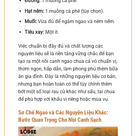
Đường:
1 muỗng cà phê.
Hạt nêm:
1 muỗng cà phê (tùy chọn).
Muối:
Vừa đủ để ngâm ngao và nêm nếm.
Tiêu xay:
Một ít.
Việc chuẩn bị đầy đủ và chất lượng các
nguyên liệu sẽ là nền tảng vững chắc để bạn
tạo ra một nồi canh ngao chua cả vỏ chuẩn vị,
thơm ngon, hấp dẫn, làm phong phú thêm bữa
ăn gia đình. Đây là những nguyên liệu cơ bản,
nhưng bạn hoàn toàn có thể tùy chỉnh thêm
bớt một số loại rau củ khác như sấu, tai chua
để phù hợp với khẩu vị riêng hoặc mùa vụ.
Sơ Chế Ngao và Các Nguyên Liệu Khác:
Bước Quan Trọng Cho Nồi Canh Sạch