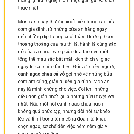
mang lại trải nghiệm ẩm thực gần gũi và chân
thực nhất.
Món canh này thường xuất hiện trong các bữa
cơm gia đình, từ những bữa ăn hàng ngày
đến những dịp tụ họp cuối tuần. Hương thơm
thoang thoảng của rau thì là, hành lá cùng sắc
đỏ của cà chua, vàng của dứa tạo nên một
tổng thể màu sắc bắt mắt, kích thích vị giác
ngay từ cái nhìn đầu tiên. Đối với nhiều người,
canh ngao chua cả vỏ
gợi nhớ về những bữa
cơm ấm cúng, giản dị bên gia đình. Món ăn
này là minh chứng cho việc, đôi khi, những
điều đơn giản nhất lại là những điều tuyệt vời
nhất. Nấu một nồi canh ngao chua ngon
không quá phức tạp, nhưng đòi hỏi sự khéo
léo và tỉ mỉ trong từng công đoạn, từ khâu
chọn ngao, sơ chế đến việc nêm nếm gia vị
sao cho vừa miệng.