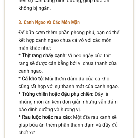
nên sự cân bằng dinh dưỡng, giúp bữa ăn
không bị ngán.
3. Canh Ngao và Các Món Mặn
Để bữa cơm thêm phần phong phú, bạn có thể
kết hợp canh ngao chua cả vỏ với các món
mặn khác như:
*
Thịt rang cháy cạnh:
Vị béo ngậy của thịt
rang sẽ được cân bằng bởi vị chua thanh của
canh ngao.
*
Cá kho tộ:
Mùi thơm đậm đà của cá kho
cũng rất hợp với sự thanh mát của canh ngao.
*
Trứng chiên hoặc đậu phụ chiên:
Đây là
những món ăn kèm đơn giản nhưng vẫn đảm
bảo dinh dưỡng và hương vị.
*
Rau luộc hoặc rau xào:
Một đĩa rau xanh sẽ
giúp bữa ăn thêm phần thanh đạm và đầy đủ
chất xơ.