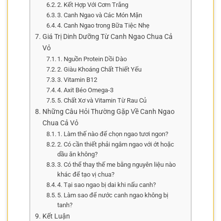
2. Kết Hợp Với Cơm Trắng
3. Canh Ngao và Các Món Mặn
4. Canh Ngao trong Bữa Tiệc Nhẹ
Giá Trị Dinh Dưỡng Từ Canh Ngao Chua Cả
Vỏ
1. Nguồn Protein Dồi Dào
2. Giàu Khoáng Chất Thiết Yếu
3. Vitamin B12
4. Axit Béo Omega-3
5. Chất Xơ và Vitamin Từ Rau Củ
Những Câu Hỏi Thường Gặp Về Canh Ngao
Chua Cả Vỏ
1. Làm thế nào để chọn ngao tươi ngon?
2. Có cần thiết phải ngâm ngao với ớt hoặc
dầu ăn không?
3. Có thể thay thế me bằng nguyên liệu nào
khác để tạo vị chua?
4. Tại sao ngao bị dai khi nấu canh?
5. Làm sao để nước canh ngao không bị
tanh?
Kết Luận