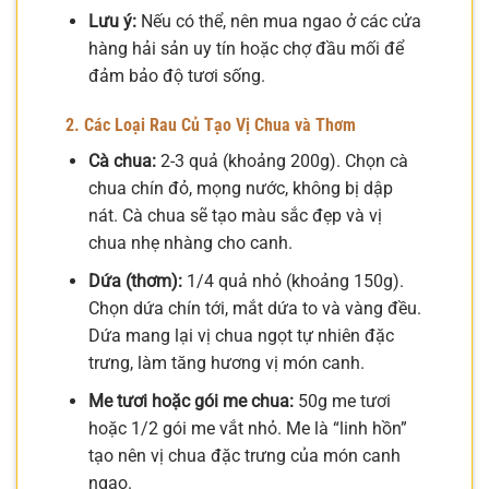
Lưu ý:
Nếu có thể, nên mua ngao ở các cửa
hàng hải sản uy tín hoặc chợ đầu mối để
đảm bảo độ tươi sống.
2. Các Loại Rau Củ Tạo Vị Chua và Thơm
Cà chua:
2-3 quả (khoảng 200g). Chọn cà
chua chín đỏ, mọng nước, không bị dập
nát. Cà chua sẽ tạo màu sắc đẹp và vị
chua nhẹ nhàng cho canh.
Dứa (thơm):
1/4 quả nhỏ (khoảng 150g).
Chọn dứa chín tới, mắt dứa to và vàng đều.
Dứa mang lại vị chua ngọt tự nhiên đặc
trưng, làm tăng hương vị món canh.
Me tươi hoặc gói me chua:
50g me tươi
hoặc 1/2 gói me vắt nhỏ. Me là “linh hồn”
tạo nên vị chua đặc trưng của món canh
ngao.