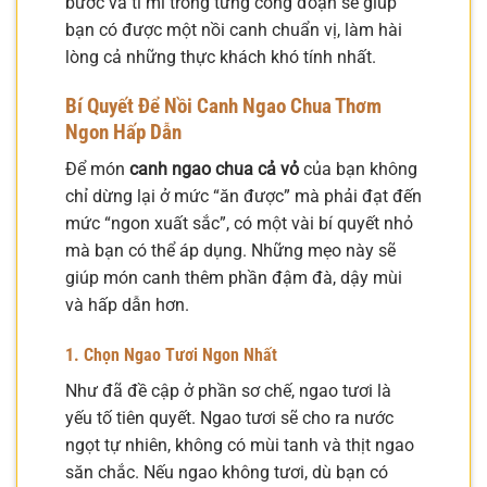
bước và tỉ mỉ trong từng công đoạn sẽ giúp
bạn có được một nồi canh chuẩn vị, làm hài
lòng cả những thực khách khó tính nhất.
Bí Quyết Để Nồi Canh Ngao Chua Thơm
Ngon Hấp Dẫn
Để món
canh ngao chua cả vỏ
của bạn không
chỉ dừng lại ở mức “ăn được” mà phải đạt đến
mức “ngon xuất sắc”, có một vài bí quyết nhỏ
mà bạn có thể áp dụng. Những mẹo này sẽ
giúp món canh thêm phần đậm đà, dậy mùi
và hấp dẫn hơn.
1. Chọn Ngao Tươi Ngon Nhất
Như đã đề cập ở phần sơ chế, ngao tươi là
yếu tố tiên quyết. Ngao tươi sẽ cho ra nước
ngọt tự nhiên, không có mùi tanh và thịt ngao
săn chắc. Nếu ngao không tươi, dù bạn có