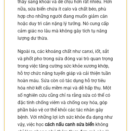
thấy sảng khoái và dễ chịu hơn rất nhiều. Hơn
nữa, sứa biển chứa ít calo và chất béo, phù
hợp cho những người đang muốn giảm cân
hoặc duy trì cân nặng lý tưởng. Nó cung cấp
cảm giác no lâu mà không gây tích tụ năng
lượng dư thừa.
Ngoài ra, các khoáng chất như canxi, iốt, sắt
và phốt pho trong sứa đóng vai trò quan trọng
trong việc tăng cường sức khỏe xương khớp,
hỗ trợ chức năng tuyến giáp và cải thiện tuần
hoàn máu. Sứa còn có tác dụng hỗ trợ tiêu
hóa nhờ kết cấu mềm mại và dễ hấp thụ. Một
số nghiên cứu cũng chỉ ra rằng sứa có thể có
đặc tính chống viêm và chống oxy hóa, góp
phần bảo vệ cơ thể khỏi các tác nhân gây
bệnh. Với những lợi ích sức khỏe đa dạng như
vậy, việc học
cách nấu canh sứa biển
không