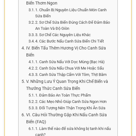
Biển Thơm Ngon
1. Chuẩn Bị Nguyên Liệu Chuẩn Món Canh
Sứa Biển
2. Sơ Chế Sứa Biển Đúng Cách Để Đảm Bảo
An Toàn Và Độ Giòn
3. Sơ Chế Các Nguyên Liệu Khác
4. Các Bước Nấu Canh Sứa Biển Chi Tiết
IV. Biến Tấu Thêm Hương Vị Cho Canh Sứa
Biển
1. Canh Sứa Nấu Với Dọc Mùng (Bạc Hà)
2. Canh Sứa Nấu Chua Với Me Hoặc Sấu
3. Canh Sứa Thập Cẩm Với Tôm, Thịt Băm
V. Những Lưu Ý Quan Trọng Khi Chế Biến và
Thưởng Thức Canh Sứa Biển
1. Đảm Bảo An Toàn Thực Phẩm
2. Các Mẹo Nhỏ Giúp Canh Sứa Ngon Hơn
3. Đối Tượng Nên Thận Trọng Khi Ăn Sứa
VI. Câu Hỏi Thường Gặp Khi Nấu Canh Sứa
Biển (FAQ)
1. Làm thế nào để sứa không bị tanh khi nấu
canh?