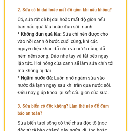
2. Sứa có bị dai hoặc mất độ giòn khi nấu không?
Có, sứa rất dễ bị dai hoặc mất độ giòn nếu
bạn nấu quá lâu hoặc đun sôi mạnh.
*
Không đun quá lâu:
Sứa chỉ nên được cho
vào nồi canh ở bước cuối cùng, khi các
nguyên liệu khác đã chín và nước dùng đã
nêm nếm xong. Đảo nhẹ tay và tắt bếp ngay
lập tức. Hơi nóng của canh sẽ làm sứa chín tới
mà không bị dai.
*
Ngâm nước đá:
Luôn nhớ ngâm sứa vào
nước đá lạnh ngay sau khi trần qua nước sôi.
Điều này giúp khóa lại kết cấu giòn của sứa.
3. Sứa biển có độc không? Làm thế nào để đảm
bảo an toàn?
Sứa biển tươi sống có thể chứa độc tố (nọc
độc từ tế bào châm) gây ngứa, dị ứng hoặc