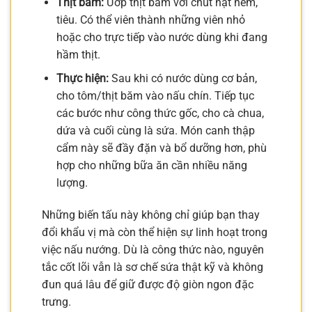
Thịt băm:
Ướp thịt băm với chút hạt nêm,
tiêu. Có thể viên thành những viên nhỏ
hoặc cho trực tiếp vào nước dùng khi đang
hầm thịt.
Thực hiện:
Sau khi có nước dùng cơ bản,
cho tôm/thịt băm vào nấu chín. Tiếp tục
các bước như công thức gốc, cho cà chua,
dứa và cuối cùng là sứa. Món canh thập
cẩm này sẽ đầy đặn và bổ dưỡng hơn, phù
hợp cho những bữa ăn cần nhiều năng
lượng.
Những biến tấu này không chỉ giúp bạn thay
đổi khẩu vị mà còn thể hiện sự linh hoạt trong
việc nấu nướng. Dù là công thức nào, nguyên
tắc cốt lõi vẫn là sơ chế sứa thật kỹ và không
đun quá lâu để giữ được độ giòn ngon đặc
trưng.