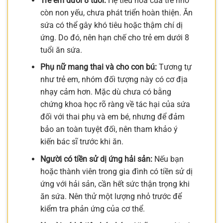
Trẻ em dưới 8 tuổi:
Hệ tiêu hóa của trẻ nhỏ
còn non yếu, chưa phát triển hoàn thiện. Ăn
sứa có thể gây khó tiêu hoặc thậm chí dị
ứng. Do đó, nên hạn chế cho trẻ em dưới 8
tuổi ăn sứa.
Phụ nữ mang thai và cho con bú:
Tương tự
như trẻ em, nhóm đối tượng này có cơ địa
nhạy cảm hơn. Mặc dù chưa có bằng
chứng khoa học rõ ràng về tác hại của sứa
đối với thai phụ và em bé, nhưng để đảm
bảo an toàn tuyệt đối, nên tham khảo ý
kiến bác sĩ trước khi ăn.
Người có tiền sử dị ứng hải sản:
Nếu bạn
hoặc thành viên trong gia đình có tiền sử dị
ứng với hải sản, cần hết sức thận trọng khi
ăn sứa. Nên thử một lượng nhỏ trước để
kiểm tra phản ứng của cơ thể.