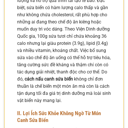
lượng và hỗ trợ quá trình tái tạo tế bào. Đặc
biệt, sứa biển có hàm lượng calo thấp và gần
như không chứa cholesterol, rất phù hợp cho
những ai đang theo chế độ ăn kiêng hoặc
muốn duy trì vóc dáng. Theo Viện Dinh dưỡng
Quốc gia, 100g sứa tươi chỉ chứa khoảng 36
calo nhưng lại giàu protein (3.9g), lipid (0.4g)
và nhiều vitamin, khoáng chất. Việc bổ sung
sứa vào chế độ ăn uống có thể hỗ trợ tiêu hóa,
tăng cường sức đề kháng và thậm chí còn có
tác dụng giải nhiệt, thanh độc cho cơ thể. Do
đó,
cách nấu canh sứa biển
không chỉ đơn
thuần là chế biến một món ăn mà còn là cách
tận dụng tối đa giá trị dinh dưỡng mà loài sinh
vật biển này mang lại.
II. Lợi Ích Sức Khỏe Không Ngờ Từ Món
Canh Sứa Biển