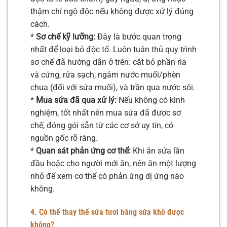
thậm chí ngộ độc nếu không được xử lý đúng
cách.
*
Sơ chế kỹ lưỡng:
Đây là bước quan trọng
nhất để loại bỏ độc tố. Luôn tuân thủ quy trình
sơ chế đã hướng dẫn ở trên: cắt bỏ phần rìa
và cứng, rửa sạch, ngâm nước muối/phèn
chua (đối với sứa muối), và trần qua nước sôi.
*
Mua sứa đã qua xử lý:
Nếu không có kinh
nghiệm, tốt nhất nên mua sứa đã được sơ
chế, đóng gói sẵn từ các cơ sở uy tín, có
nguồn gốc rõ ràng.
*
Quan sát phản ứng cơ thể:
Khi ăn sứa lần
đầu hoặc cho người mới ăn, nên ăn một lượng
nhỏ để xem cơ thể có phản ứng dị ứng nào
không.
4. Có thể thay thế sứa tươi bằng sứa khô được
không?