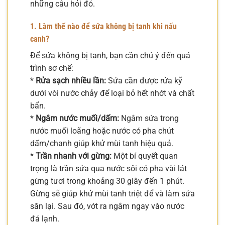
những câu hỏi đó.
1. Làm thế nào để sứa không bị tanh khi nấu
canh?
Để sứa không bị tanh, bạn cần chú ý đến quá
trình sơ chế:
*
Rửa sạch nhiều lần:
Sứa cần được rửa kỹ
dưới vòi nước chảy để loại bỏ hết nhớt và chất
bẩn.
*
Ngâm nước muối/dấm:
Ngâm sứa trong
nước muối loãng hoặc nước có pha chút
dấm/chanh giúp khử mùi tanh hiệu quả.
*
Trần nhanh với gừng:
Một bí quyết quan
trọng là trần sứa qua nước sôi có pha vài lát
gừng tươi trong khoảng 30 giây đến 1 phút.
Gừng sẽ giúp khử mùi tanh triệt để và làm sứa
săn lại. Sau đó, vớt ra ngâm ngay vào nước
đá lạnh.