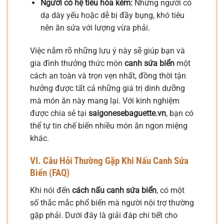
Người có hệ tiêu hóa kém:
Những người có
dạ dày yếu hoặc dễ bị đầy bụng, khó tiêu
nên ăn sứa với lượng vừa phải.
Việc nắm rõ những lưu ý này sẽ giúp bạn và
gia đình thưởng thức món
canh sứa biển
một
cách an toàn và trọn vẹn nhất, đồng thời tận
hưởng được tất cả những giá trị dinh dưỡng
mà món ăn này mang lại. Với kinh nghiệm
được chia sẻ tại
saigonesebaguette.vn
, bạn có
thể tự tin chế biến nhiều món ăn ngon miệng
khác.
VI. Câu Hỏi Thường Gặp Khi Nấu Canh Sứa
Biển (FAQ)
Khi nói đến
cách nấu canh sứa biển
, có một
số thắc mắc phổ biến mà người nội trợ thường
gặp phải. Dưới đây là giải đáp chi tiết cho