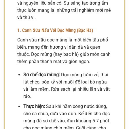
và nguyên liệu sẵn có. Sự sáng tạo trong ẩm
thực luôn mang lại những trải nghiệm mới mẻ
và thú vị.
1. Canh Sứa Nấu Với Dọc Mùng (Bạc Hà)
Canh sứa nấu dọc mùng là một biến tấu phổ
biến, mang đến hương vị dân dã và quen
thuộc. Dọc mùng (hay bạc hà) giúp món canh
thêm phần thanh mát và giòn ngon.
Sơ chế dọc mùng:
Dọc mùng tước vỏ, thái
lát chéo, bóp kỹ với muối để loại bỏ ngứa
và làm mềm. Rửa sạch lại nhiều lần và vắt
ráo.
Thực hiện:
Sau khi hầm xong nước dùng,
cho cà chua, dứa vào đun. Kế đến cho dọc
mùng đã sơ chế vào, đun khoảng 5-7 phút
cho dọc mùng chín mềm. Cuối cùng, cho