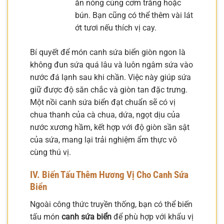
ăn nóng cùng cơm trắng hoặc
bún. Bạn cũng có thể thêm vài lát
ớt tươi nếu thích vị cay.
Bí quyết để món canh sứa biển giòn ngon là
không đun sứa quá lâu và luôn ngâm sứa vào
nước đá lạnh sau khi chần. Việc này giúp sứa
giữ được độ săn chắc và giòn tan đặc trưng.
Một nồi canh sứa biển đạt chuẩn sẽ có vị
chua thanh của cà chua, dứa, ngọt dịu của
nước xương hầm, kết hợp với độ giòn sần sật
của sứa, mang lại trải nghiệm ẩm thực vô
cùng thú vị.
IV. Biến Tấu Thêm Hương Vị Cho Canh Sứa
Biển
Ngoài công thức truyền thống, bạn có thể biến
tấu món
canh sứa biển
để phù hợp với khẩu vị