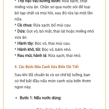
*
Thịt nạc vai/xương sườn:
Rửa sạch, chặt
miếng vừa ăn. Chần sơ qua nước sôi để loại
bỏ tạp chất và mùi hôi, sau đó rửa lại một lần
nữa.
*
Cà chua:
Rửa sạch, bổ múi cau.
*
Dứa:
Gọt vỏ, bỏ mắt, thái lát hoặc miếng nhỏ
vừa ăn.
*
Hành tây:
Bóc vỏ, thái múi cau.
*
Hành khô, tỏi:
Bóc vỏ, băm nhỏ.
*
Rau mùi, hành lá:
Rửa sạch, thái nhỏ.
4. Các Bước Nấu Canh Sứa Biển Chi Tiết
Sau khi đã chuẩn bị và sơ chế kỹ lưỡng, bạn
có thể bắt đầu nấu món canh sứa biển thơm
ngon này.
Bước 1: Nấu nước dùng: