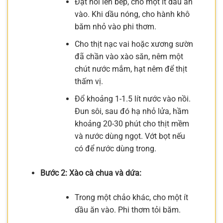
Đặt nồi lên bếp, cho một ít dầu ăn
vào. Khi dầu nóng, cho hành khô
băm nhỏ vào phi thơm.
Cho thịt nạc vai hoặc xương sườn
đã chần vào xào săn, nêm một
chút nước mắm, hạt nêm để thịt
thấm vị.
Đổ khoảng 1-1.5 lít nước vào nồi.
Đun sôi, sau đó hạ nhỏ lửa, hầm
khoảng 20-30 phút cho thịt mềm
và nước dùng ngọt. Vớt bọt nếu
có để nước dùng trong.
Bước 2: Xào cà chua và dứa:
Trong một chảo khác, cho một ít
dầu ăn vào. Phi thơm tỏi băm.