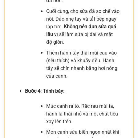
đà hơn.
Cuối cùng, cho sứa đã sơ chế vào
nồi. Đảo nhẹ tay và tắt bếp ngay
lập tức.
Không nên đun sứa quá
lâu
vì sẽ làm sứa bị dai và mất
độ giòn.
Thêm hành tây thái múi cau vào
(nếu thích) và khuấy đều. Hành
tây sẽ chín nhanh bằng hơi nóng
của canh.
Bước 4: Trình bày:
Múc canh ra tô. Rắc rau mùi ta,
hành lá thái nhỏ và một chút tiêu
xay lên trên.
Món canh sứa biển ngon nhất khi