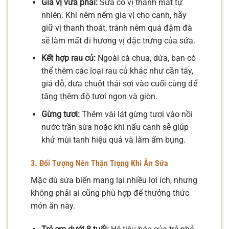
Gia vị vừa phải:
Sứa có vị thanh mát tự
nhiên. Khi nêm nếm gia vị cho canh, hãy
giữ vị thanh thoát, tránh nêm quá đậm đà
sẽ làm mất đi hương vị đặc trưng của sứa.
Kết hợp rau củ:
Ngoài cà chua, dứa, bạn có
thể thêm các loại rau củ khác như cần tây,
giá đỗ, dưa chuột thái sợi vào cuối cùng để
tăng thêm độ tươi ngon và giòn.
Gừng tươi:
Thêm vài lát gừng tươi vào nồi
nước trần sứa hoặc khi nấu canh sẽ giúp
khử mùi tanh hiệu quả và làm ấm bụng.
3. Đối Tượng Nên Thận Trọng Khi Ăn Sứa
Mặc dù sứa biển mang lại nhiều lợi ích, nhưng
không phải ai cũng phù hợp để thưởng thức
món ăn này.