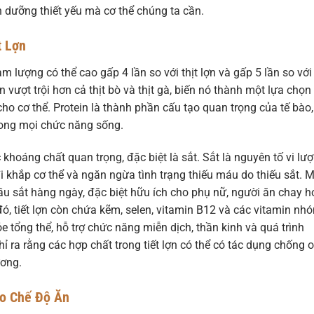
 dưỡng thiết yếu mà cơ thể chúng ta cần.
t Lợn
àm lượng có thể cao gấp 4 lần so với thịt lợn và gấp 5 lần so với
n vượt trội hơn cả thịt bò và thịt gà, biến nó thành một lựa chọn
o cơ thể. Protein là thành phần cấu tạo quan trọng của tế bào,
trong mọi chức năng sống.
 khoáng chất quan trọng, đặc biệt là sắt. Sắt là nguyên tố vi lư
i khắp cơ thể và ngăn ngừa tình trạng thiếu máu do thiếu sắt. 
ầu sắt hàng ngày, đặc biệt hữu ích cho phụ nữ, người ăn chay 
ó, tiết lợn còn chứa kẽm, selen, vitamin B12 và các vitamin nh
e tổng thể, hỗ trợ chức năng miễn dịch, thần kinh và quá trình
 ra rằng các hợp chất trong tiết lợn có thể có tác dụng chống 
ương.
ào Chế Độ Ăn