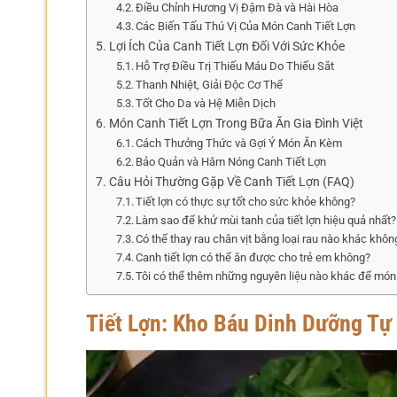
Điều Chỉnh Hương Vị Đậm Đà và Hài Hòa
Các Biến Tấu Thú Vị Của Món Canh Tiết Lợn
Lợi Ích Của Canh Tiết Lợn Đối Với Sức Khỏe
Hỗ Trợ Điều Trị Thiếu Máu Do Thiếu Sắt
Thanh Nhiệt, Giải Độc Cơ Thể
Tốt Cho Da và Hệ Miễn Dịch
Món Canh Tiết Lợn Trong Bữa Ăn Gia Đình Việt
Cách Thưởng Thức và Gợi Ý Món Ăn Kèm
Bảo Quản và Hâm Nóng Canh Tiết Lợn
Câu Hỏi Thường Gặp Về Canh Tiết Lợn (FAQ)
Tiết lợn có thực sự tốt cho sức khỏe không?
Làm sao để khử mùi tanh của tiết lợn hiệu quả nhất?
Có thể thay rau chân vịt bằng loại rau nào khác khôn
Canh tiết lợn có thể ăn được cho trẻ em không?
Tôi có thể thêm những nguyên liệu nào khác để mó
Tiết Lợn: Kho Báu Dinh Dưỡng T