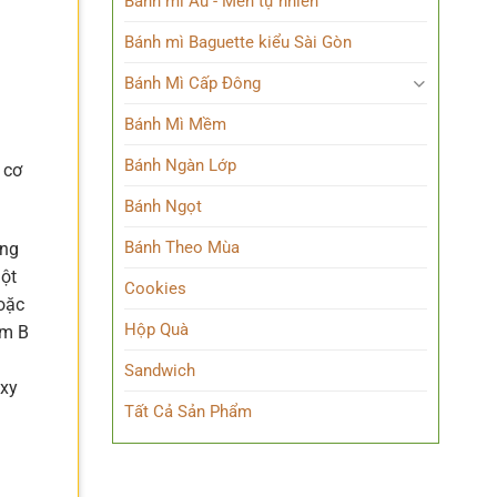
Bánh mì Âu - Men tự nhiên
Bánh mì Baguette kiểu Sài Gòn
Bánh Mì Cấp Đông
Bánh Mì Mềm
Bánh Ngàn Lớp
 cơ
Bánh Ngọt
Bánh Theo Mùa
ợng
Một
Cookies
hoặc
Hộp Quà
óm B
Sandwich
oxy
Tất Cả Sản Phẩm