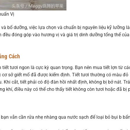
huẩn Vị
 và bổ dưỡng, việc lựa chọn và chuẩn bị nguyên liệu kỹ lưỡng là
 đều đóng góp vào hương vị và giá trị dinh dưỡng tổng thể của
úng Cách
n tiết tươi ngon là cực kỳ quan trọng. Bạn nên mua tiết lợn từ cá
c cơ sở giết mổ đã được kiểm định. Tiết tươi thường có màu đỏ
. Khi cắt, tiết phải có độ đàn hồi nhất định, không bị bở nát. Tr
g khí, điều này có thể cho thấy tiết không còn tươi hoặc đã bị 
 bạn vẫn cần rửa nhẹ nhàng qua nước sạch để loại bỏ bụi b bẩ