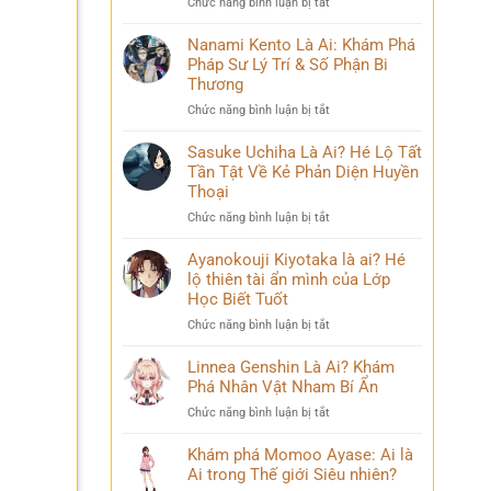
ở
Chức năng bình luận bị tắt
Phá
và
Mina
Hành
những
Ashido
Nanami Kento Là Ai: Khám Phá
Trình
bí
là
Pháp Sư Lý Trí & Số Phận Bi
Biến
ẩn
ai?
Đổi
Thương
Hé
Đầy
ở
Chức năng bình luận bị tắt
lộ
Bi
Nanami
‘siêu
kịch
Kento
Sasuke Uchiha Là Ai? Hé Lộ Tất
năng
Là
Tần Tật Về Kẻ Phản Diện Huyền
lực’
Ai:
và
Thoại
Khám
câu
ở
Chức năng bình luận bị tắt
Phá
chuyện
Sasuke
Pháp
đời
Uchiha
Ayanokouji Kiyotaka là ai? Hé
Sư
thú
Là
lộ thiên tài ẩn mình của Lớp
Lý
vị
Ai?
Trí
Học Biết Tuốt
Hé
&
ở
Chức năng bình luận bị tắt
Lộ
Số
Ayanokouji
Tất
Phận
Kiyotaka
Linnea Genshin Là Ai? Khám
Tần
Bi
là
Phá Nhân Vật Nham Bí Ẩn
Tật
Thương
ai?
Về
ở
Chức năng bình luận bị tắt
Hé
Kẻ
Linnea
lộ
Phản
Genshin
Khám phá Momoo Ayase: Ai là
thiên
Diện
Là
Ai trong Thế giới Siêu nhiên?
tài
Huyền
Ai?