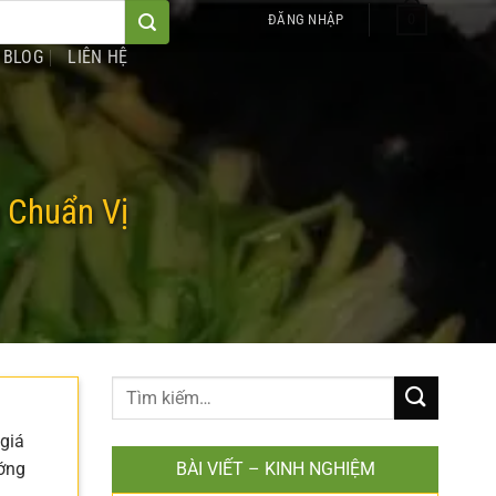
0
ĐĂNG NHẬP
BLOG
LIÊN HỆ
 Chuẩn Vị
i
 giá
ướng
BÀI VIẾT – KINH NGHIỆM