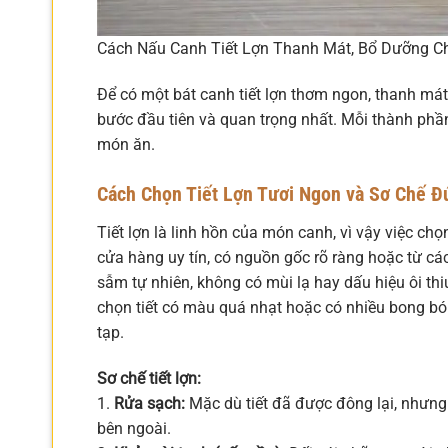
Cách Nấu Canh Tiết Lợn Thanh Mát, Bổ Dưỡng C
Để có một bát canh tiết lợn thơm ngon, thanh mát
bước đầu tiên và quan trọng nhất. Mỗi thành phần
món ăn.
Cách Chọn Tiết Lợn Tươi Ngon và Sơ Chế Đ
Tiết lợn là linh hồn của món canh, vì vậy việc chọ
cửa hàng uy tín, có nguồn gốc rõ ràng hoặc từ cá
sẫm tự nhiên, không có mùi lạ hay dấu hiệu ôi thiu
chọn tiết có màu quá nhạt hoặc có nhiều bong bón
tạp.
Sơ chế tiết lợn:
1.
Rửa sạch:
Mặc dù tiết đã được đông lại, nhưng
bên ngoài.