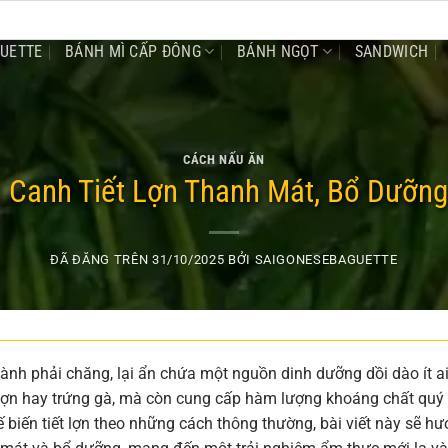
GUETTE
BÁNH MÌ CẤP ĐÔNG
BÁNH NGỌT
SANDWICH
CÁCH NẤU ĂN
 Canh Tiết Lợn Thanh Mát, Bổ Dưỡng
ĐÃ ĐĂNG TRÊN
31/10/2025
BỞI
SAIGONESEBAGUETTE
thành phải chăng, lại ẩn chứa một nguồn dinh dưỡng dồi dào ít a
ịt lợn hay trứng gà, mà còn cung cấp hàm lượng khoáng chất quý
 biến tiết lợn theo những cách thông thường, bài viết này sẽ h