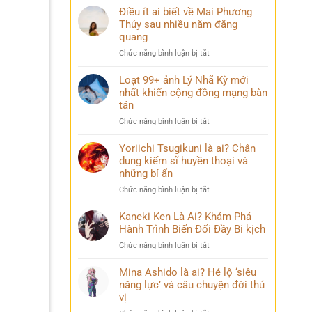
Điều ít ai biết về Mai Phương
Thúy sau nhiều năm đăng
quang
ở
Chức năng bình luận bị tắt
Điều
ít
Loạt 99+ ảnh Lý Nhã Kỳ mới
ai
nhất khiến cộng đồng mạng bàn
biết
tán
về
ở
Chức năng bình luận bị tắt
Mai
Loạt
Phương
99+
Yoriichi Tsugikuni là ai? Chân
Thúy
ảnh
dung kiếm sĩ huyền thoại và
sau
Lý
nhiều
những bí ẩn
Nhã
năm
ở
Chức năng bình luận bị tắt
Kỳ
đăng
Yoriichi
mới
quang
Tsugikuni
Kaneki Ken Là Ai? Khám Phá
nhất
là
Hành Trình Biến Đổi Đầy Bi kịch
khiến
ai?
cộng
ở
Chức năng bình luận bị tắt
Chân
đồng
Kaneki
dung
mạng
Ken
Mina Ashido là ai? Hé lộ ‘siêu
kiếm
bàn
Là
năng lực’ và câu chuyện đời thú
sĩ
tán
Ai?
vị
huyền
Khám
thoại