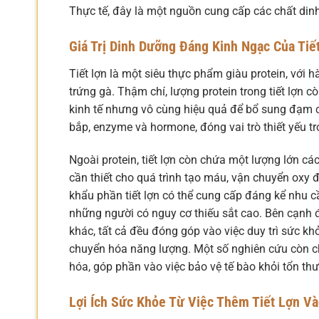
Thực tế, đây là một nguồn cung cấp các chất dinh
Giá Trị Dinh Dưỡng Đáng Kinh Ngạc Của Tiế
Tiết lợn là một siêu thực phẩm giàu protein, với h
trứng gà. Thậm chí, lượng protein trong tiết lợn cò
kinh tế nhưng vô cùng hiệu quả để bổ sung đạm ch
bắp, enzyme và hormone, đóng vai trò thiết yếu 
Ngoài protein, tiết lợn còn chứa một lượng lớn các
cần thiết cho quá trình tạo máu, vận chuyển oxy đ
khẩu phần tiết lợn có thể cung cấp đáng kể nhu c
những người có nguy cơ thiếu sắt cao. Bên cạnh đ
khác, tất cả đều đóng góp vào việc duy trì sức khỏ
chuyển hóa năng lượng. Một số nghiên cứu còn chỉ
hóa, góp phần vào việc bảo vệ tế bào khỏi tổn th
Lợi Ích Sức Khỏe Từ Việc Thêm Tiết Lợn V