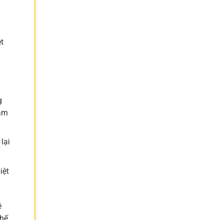
t
g
làm
lại
iệt
ệ
chế