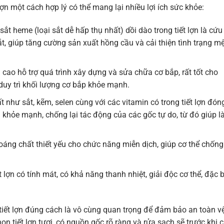
 lợn một cách hợp lý có thể mang lại nhiều lợi ích sức khỏe:
t heme (loại sắt dễ hấp thụ nhất) dồi dào trong tiết lợn là cứu
t, giúp tăng cường sản xuất hồng cầu và cải thiện tình trạng mệ
cao hỗ trợ quá trình xây dựng và sửa chữa cơ bắp, rất tốt cho
duy trì khối lượng cơ bắp khỏe mạnh.
như sắt, kẽm, selen cùng với các vitamin có trong tiết lợn đón
a khỏe mạnh, chống lại tác động của các gốc tự do, từ đó giúp 
áng chất thiết yếu cho chức năng miễn dịch, giúp cơ thể chống 
t lợn có tính mát, có khả năng thanh nhiệt, giải độc cơ thể, đặc b
tiết lợn đúng cách là vô cùng quan trọng để đảm bảo an toàn v
ọn tiết lợn tươi, có nguồn gốc rõ ràng và rửa sạch sẽ trước khi 