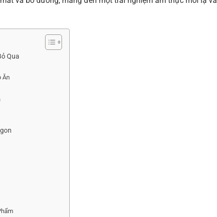
mát và bổ dưỡng, mang đến một trải nghiệm ẩm thực mới lạ và
Bỏ Qua
ộ Ăn
h
Ngon
 Phẩm