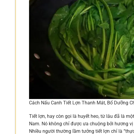
Cách Nấu Canh Tiết Lợn Thanh Mát, Bổ Dưỡng C
Tiết lợn, hay còn gọi là huyết heo, từ lâu đã là m
Nam. Nó không chỉ được ưa chuộng bởi hương vị đ
Nhiều người thường lầm tưởng tiết lợn chỉ là “thự