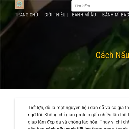
Tìm
Chuyển
kiếm:
đến
TRANG CHỦ
GIỚI THIỆU
BÁNH MÌ ÂU
BÁNH MÌ BA
nội
dung
Cách Nấu
Tiết lợn, dù là một nguyên liệu dân dã và có giá 
ngờ tới. Không chỉ giàu protein gấp nhiều lần th
giúp làm đẹp da và chống lão hóa. Thay vì chỉ chế