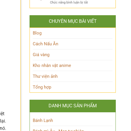
ẩn
Thoại
ở
Chức năng bình luận bị tắt
Khám
mình
Khám
Phá
của
phá
Nhân
Lớp
Momoo
Vật
Học
CHUYÊN MỤC BÀI VIẾT
Ayase:
Nham
Biết
Ai
Bí
Tuốt
là
Blog
Ẩn
Ai
trong
Cách Nấu Ăn
Thế
giới
Giá vàng
Siêu
nhiên?
Kho nhân vật anime
Thư viện ảnh
Tổng hợp
DANH MỤC SẢN PHẨM
iệt
Bánh Lạnh
ại.
nó.