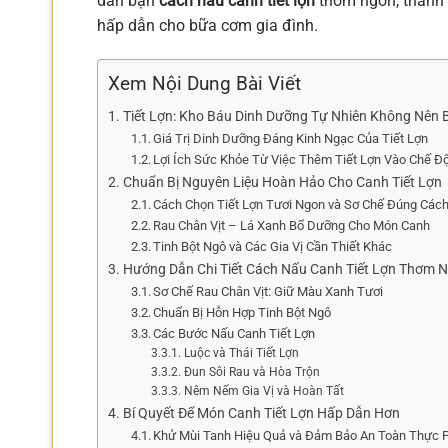
dẫn bạn
cách nấu canh tiết lợn
thơm ngon, thanh 
hấp dẫn cho bữa cơm gia đình.
Xem Nội Dung Bài Viết
Tiết Lợn: Kho Báu Dinh Dưỡng Tự Nhiên Không Nên 
Giá Trị Dinh Dưỡng Đáng Kinh Ngạc Của Tiết Lợn
Lợi Ích Sức Khỏe Từ Việc Thêm Tiết Lợn Vào Chế Đ
Chuẩn Bị Nguyên Liệu Hoàn Hảo Cho Canh Tiết Lợn
Cách Chọn Tiết Lợn Tươi Ngon và Sơ Chế Đúng Các
Rau Chân Vịt – Lá Xanh Bổ Dưỡng Cho Món Canh
Tinh Bột Ngô và Các Gia Vị Cần Thiết Khác
Hướng Dẫn Chi Tiết Cách Nấu Canh Tiết Lợn Thơm 
Sơ Chế Rau Chân Vịt: Giữ Màu Xanh Tươi
Chuẩn Bị Hỗn Hợp Tinh Bột Ngô
Các Bước Nấu Canh Tiết Lợn
Luộc và Thái Tiết Lợn
Đun Sôi Rau và Hòa Trộn
Nêm Nếm Gia Vị và Hoàn Tất
Bí Quyết Để Món Canh Tiết Lợn Hấp Dẫn Hơn
Khử Mùi Tanh Hiệu Quả và Đảm Bảo An Toàn Thực