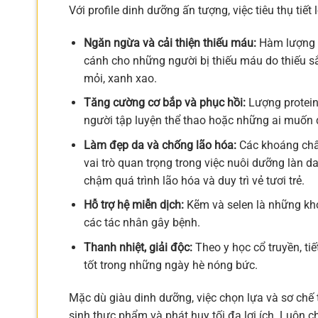
Với profile dinh dưỡng ấn tượng, việc tiêu thụ tiết
Ngăn ngừa và cải thiện thiếu máu:
Hàm lượng sắ
cánh cho những người bị thiếu máu do thiếu sắ
mỏi, xanh xao.
Tăng cường cơ bắp và phục hồi:
Lượng protein 
người tập luyện thể thao hoặc những ai muốn 
Làm đẹp da và chống lão hóa:
Các khoáng chất 
vai trò quan trọng trong việc nuôi dưỡng làn d
chậm quá trình lão hóa và duy trì vẻ tươi trẻ.
Hỗ trợ hệ miễn dịch:
Kẽm và selen là những kho
các tác nhân gây bệnh.
Thanh nhiệt, giải độc:
Theo y học cổ truyền, tiế
tốt trong những ngày hè nóng bức.
Mặc dù giàu dinh dưỡng, việc chọn lựa và sơ chế 
sinh thực phẩm và phát huy tối đa lợi ích. Luôn ch