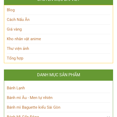
thế
Đầy
Hé
Nữ
Quyến
Lộ
Blog
Phù
Rũ
Bí
thủy
Ẩn
tài
Cách Nấu Ăn
Nhân
ba
Vật
Giá vàng
Này!
Kho nhân vật anime
Thư viện ảnh
Tổng hợp
DANH MỤC SẢN PHẨM
Bánh Lạnh
Bánh mì Âu - Men tự nhiên
Bánh mì Baguette kiểu Sài Gòn
Bánh Mì Cấp Đông