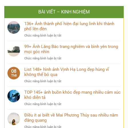
BÀI VIẾT – KINH NGHIỆM
136+ Ảnh thành phố hiện đại lung linh khi thành
phố lên đèn
ở
Chức năng bình luận bị tắt
136+
Ảnh
99+ Ảnh Lăng Bác trang nghiêm và bình yên trong
thành
mọi góc nhìn
phố
ở
Chức năng bình luận bị tắt
hiện
99+
đại
Ảnh
List 148+ hình ảnh Vịnh Hạ Long đẹp hùng vĩ
lung
08
Lăng
không thể bỏ qua
linh
Th8
Bác
khi
ở
Chức năng bình luận bị tắt
trang
thành
List
nghiêm
phố
148+
TOP 145+ ảnh buồn khóc đẹp mang nhiều cảm xúc
và
lên
hình
khó diễn tả
bình
đèn
ảnh
yên
ở
Chức năng bình luận bị tắt
Vịnh
trong
TOP
Hạ
mọi
145+
Điều ít ai biết về Mai Phương Thúy sau nhiều năm
Long
góc
ảnh
đăng quang
đẹp
nhìn
buồn
hùng
ở
Chức năng bình luận bị tắt