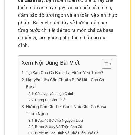
cá basa
này, bạn hoàn toàn có thể tự tay chế
biến món ăn này ngay tại căn bếp của mình,
đảm bảo độ tươi ngon và an toàn vệ sinh thực
phẩm. Bài viết dưới đây sẽ hướng dẫn bạn
từng bước chi tiết để tạo ra món chả cá basa
chuẩn vị, làm phong phú thêm bữa ăn gia
đình.
Xem Nội Dung Bài Viết
Tại Sao Chả Cá Basa Lại Được Yêu Thích?
Nguyên Liệu Cần Chuẩn Bị Để Nấu Chả Cá
Basa
Các Nguyên Liệu Chính
Dụng Cụ Cần Thiết
Hướng Dẫn Chi Tiết Cách Nấu Chả Cá Basa
Thơm Ngon
Bước 1: Sơ Chế Nguyên Liệu
Bước 2: Xay Và Trộn Chả Cá
Bước 3: Tạo Hình Và Chế Biến Chả Cá