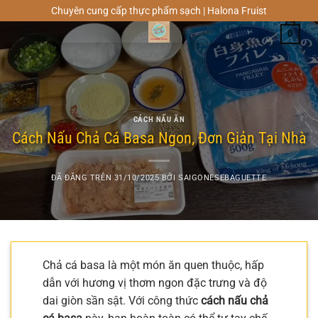
Chuyển
Chuyên cung cấp thực phẩm sạch | Halona Fruist
đến
0
nội
dung
CÁCH NẤU ĂN
Cách Nấu Chả Cá Basa Ngon, Đơn Giản Tại Nhà
ĐÃ ĐĂNG TRÊN
31/10/2025
BỞI
SAIGONESEBAGUETTE
Chả cá basa là một món ăn quen thuộc, hấp
dẫn với hương vị thơm ngon đặc trưng và độ
dai giòn sần sật. Với công thức
cách nấu chả