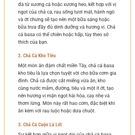
đà từ xương cá hoặc xương heo, kết hợp với vị
ngọt của chả cá, rau sống tươi mát, hành ngò
và ớt chưng sẽ tạo nên một bữa sáng hoặc
bữa trưa đầy đủ dinh dưỡng và hương vị. Chả
cá basa có thể chiên hoặc hấp, tùy theo sở
thích của bạn.
2. Chả Cá Kho Tiêu
Một món ăn đậm chất miền Tây, chả cá basa
kho tiêu là lựa chọn tuyệt vời cho bữa cơm gia
đình. Chả cá được cắt miếng vừa ăn, kho
cùng nước mắm, đường, tiêu và một ít ớt, tạo
nên hương vị mặn ngọt hài hòa, cay nhẹ và
thơm lừng. Món này rất hao cơm, đặc biệt khi
ăn kèm với rau luộc hoặc dưa chuột.
3. Chả Cá Cuộn Lá Lốt
Sự kết hợp giữa vị ngọt dai của chả cá basa