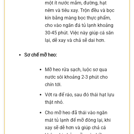
một ít nước mắm, đường, hạt
nêm và tiêu xay. Trộn đều và bọc
kín bằng màng bọc thực phẩm,
cho vào ngăn đá tủ lạnh khoảng
30-45 phút. Việc này giúp cá săn
lại, dễ xay và chả sẽ dai hơn.
Sơ chế mỡ heo:
Mỡ heo rửa sạch, luộc sơ qua
nước sôi khoảng 2-3 phút cho
chín tới.
Vớt ra để ráo, sau đó thái hạt lựu
thật nhỏ.
Cho mỡ heo đã thái vào ngăn
mát tủ lạnh để mỡ đông lại, khi
xay sẽ dễ hơn và giúp chả cá