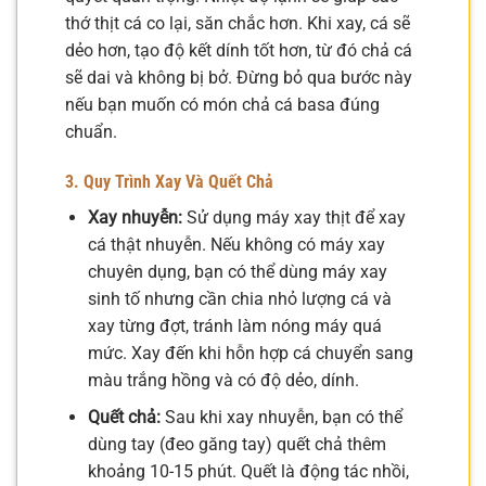
thớ thịt cá co lại, săn chắc hơn. Khi xay, cá sẽ
dẻo hơn, tạo độ kết dính tốt hơn, từ đó chả cá
sẽ dai và không bị bở. Đừng bỏ qua bước này
nếu bạn muốn có món chả cá basa đúng
chuẩn.
3. Quy Trình Xay Và Quết Chả
Xay nhuyễn:
Sử dụng máy xay thịt để xay
cá thật nhuyễn. Nếu không có máy xay
chuyên dụng, bạn có thể dùng máy xay
sinh tố nhưng cần chia nhỏ lượng cá và
xay từng đợt, tránh làm nóng máy quá
mức. Xay đến khi hỗn hợp cá chuyển sang
màu trắng hồng và có độ dẻo, dính.
Quết chả:
Sau khi xay nhuyễn, bạn có thể
dùng tay (đeo găng tay) quết chả thêm
khoảng 10-15 phút. Quết là động tác nhồi,