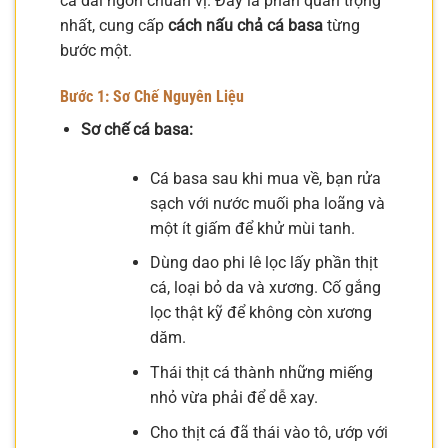
cá dai ngon chuẩn vị. Đây là phần quan trọng
nhất, cung cấp
cách nấu chả cá basa
từng
bước một.
Bước 1: Sơ Chế Nguyên Liệu
Sơ chế cá basa:
Cá basa sau khi mua về, bạn rửa
sạch với nước muối pha loãng và
một ít giấm để khử mùi tanh.
Dùng dao phi lê lọc lấy phần thịt
cá, loại bỏ da và xương. Cố gắng
lọc thật kỹ để không còn xương
dăm.
Thái thịt cá thành những miếng
nhỏ vừa phải để dễ xay.
Cho thịt cá đã thái vào tô, ướp với