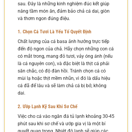
sau. Đây là những kinh nghiệm đúc kết giúp
nâng tầm món ăn, đảm bảo chả cá dai, giòn
và thơm ngon đúng điệu.
1. Chọn Cá Tươi Là Yếu Tố Quyết Định
Chất lượng của cá basa ảnh hưởng trực tiếp
đến độ ngon của chả. Hãy chọn những con cá
có mắt trong, mang đỏ tươi, vảy óng ánh (nếu
là cá nguyên con), và đặc biệt là thịt cá phải
săn chắc, có độ đàn hồi. Tránh chọn cá có
mùi lạ hoặc thịt mềm nhũn, vì đó là dấu hiệu
cá đã để lâu và sẽ làm chả cá bị bở, không
dai.
2. Ướp Lạnh Kỹ Sau Khi Sơ Chế
Việc cho cá vào ngăn đá tủ lạnh khoảng 30-45
phút sau khi sơ chế và ướp gia vị là một bí
quyết quan trọng. Nhiệt độ lạnh sẽ giúp các