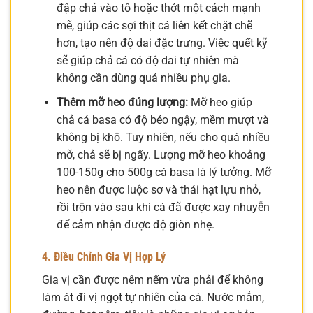
đập chả vào tô hoặc thớt một cách mạnh
mẽ, giúp các sợi thịt cá liên kết chặt chẽ
hơn, tạo nên độ dai đặc trưng. Việc quết kỹ
sẽ giúp chả cá có độ dai tự nhiên mà
không cần dùng quá nhiều phụ gia.
Thêm mỡ heo đúng lượng:
Mỡ heo giúp
chả cá basa có độ béo ngậy, mềm mượt và
không bị khô. Tuy nhiên, nếu cho quá nhiều
mỡ, chả sẽ bị ngấy. Lượng mỡ heo khoảng
100-150g cho 500g cá basa là lý tưởng. Mỡ
heo nên được luộc sơ và thái hạt lựu nhỏ,
rồi trộn vào sau khi cá đã được xay nhuyễn
để cảm nhận được độ giòn nhẹ.
4. Điều Chỉnh Gia Vị Hợp Lý
Gia vị cần được nêm nếm vừa phải để không
làm át đi vị ngọt tự nhiên của cá. Nước mắm,