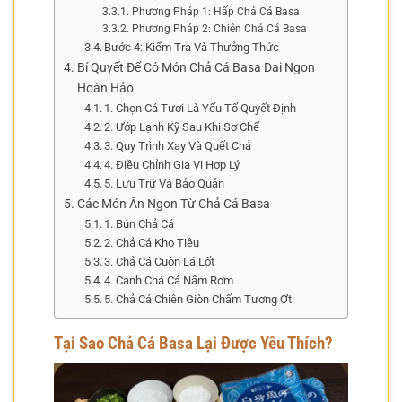
Phương Pháp 1: Hấp Chả Cá Basa
Phương Pháp 2: Chiên Chả Cá Basa
Bước 4: Kiểm Tra Và Thưởng Thức
Bí Quyết Để Có Món Chả Cá Basa Dai Ngon
Hoàn Hảo
1. Chọn Cá Tươi Là Yếu Tố Quyết Định
2. Ướp Lạnh Kỹ Sau Khi Sơ Chế
3. Quy Trình Xay Và Quết Chả
4. Điều Chỉnh Gia Vị Hợp Lý
5. Lưu Trữ Và Bảo Quản
Các Món Ăn Ngon Từ Chả Cá Basa
1. Bún Chả Cá
2. Chả Cá Kho Tiêu
3. Chả Cá Cuộn Lá Lốt
4. Canh Chả Cá Nấm Rơm
5. Chả Cá Chiên Giòn Chấm Tương Ớt
Tại Sao Chả Cá Basa Lại Được Yêu Thích?