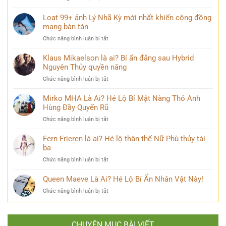
khóc
vĩ
Điều
đẹp
không
ít
Loạt 99+ ảnh Lý Nhã Kỳ mới nhất khiến cộng đồng
mang
thể
ai
mạng bàn tán
nhiều
bỏ
biết
cảm
qua
ở
Chức năng bình luận bị tắt
về
xúc
Loạt
Mai
khó
99+
Klaus Mikaelson là ai? Bí ẩn đằng sau Hybrid
Phương
diễn
ảnh
Nguyên Thủy quyền năng
Thúy
tả
Lý
sau
ở
Chức năng bình luận bị tắt
Nhã
nhiều
Klaus
Kỳ
năm
Mikaelson
Mirko MHA Là Ai? Hé Lộ Bí Mật Nàng Thỏ Anh
mới
đăng
là
Hùng Đầy Quyến Rũ
nhất
quang
ai?
khiến
ở
Chức năng bình luận bị tắt
Bí
cộng
Mirko
ẩn
đồng
MHA
Fern Frieren là ai? Hé lộ thân thế Nữ Phù thủy tài
đằng
mạng
Là
ba
sau
bàn
Ai?
Hybrid
tán
ở
Chức năng bình luận bị tắt
Hé
Nguyên
Fern
Lộ
Thủy
Frieren
Queen Maeve Là Ai? Hé Lộ Bí Ẩn Nhân Vật Này!
Bí
quyền
là
Mật
năng
ở
Chức năng bình luận bị tắt
ai?
Nàng
Queen
Hé
Thỏ
Maeve
lộ
Anh
Là
thân
Hùng
CHUYÊN MỤC BÀI VIẾT
Ai?