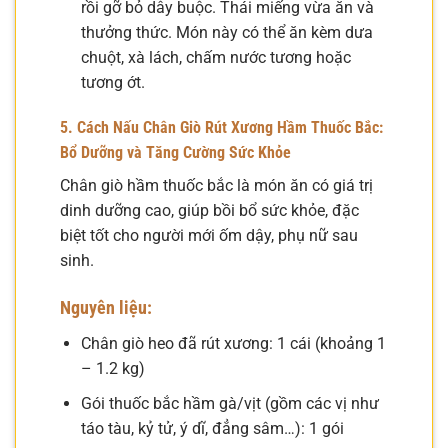
rồi gỡ bỏ dây buộc. Thái miếng vừa ăn và
thưởng thức. Món này có thể ăn kèm dưa
chuột, xà lách, chấm nước tương hoặc
tương ớt.
5. Cách Nấu Chân Giò Rút Xương Hầm Thuốc Bắc:
Bổ Dưỡng và Tăng Cường Sức Khỏe
Chân giò hầm thuốc bắc là món ăn có giá trị
dinh dưỡng cao, giúp bồi bổ sức khỏe, đặc
biệt tốt cho người mới ốm dậy, phụ nữ sau
sinh.
Nguyên liệu:
Chân giò heo đã rút xương: 1 cái (khoảng 1
– 1.2 kg)
Gói thuốc bắc hầm gà/vịt (gồm các vị như
táo tàu, kỷ tử, ý dĩ, đẳng sâm…): 1 gói