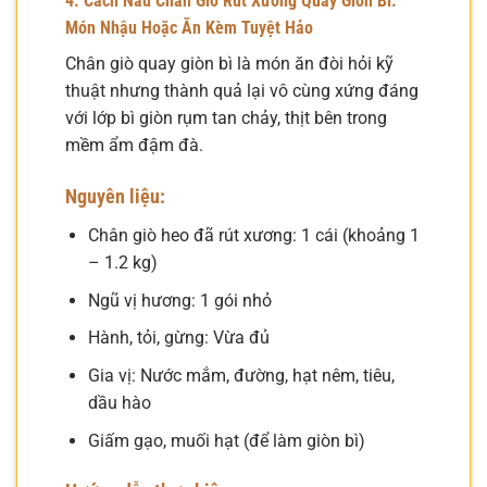
4. Cách Nấu Chân Giò Rút Xương Quay Giòn Bì:
Món Nhậu Hoặc Ăn Kèm Tuyệt Hảo
Chân giò quay giòn bì là món ăn đòi hỏi kỹ
thuật nhưng thành quả lại vô cùng xứng đáng
với lớp bì giòn rụm tan chảy, thịt bên trong
mềm ẩm đậm đà.
Nguyên liệu:
Chân giò heo đã rút xương: 1 cái (khoảng 1
– 1.2 kg)
Ngũ vị hương: 1 gói nhỏ
Hành, tỏi, gừng: Vừa đủ
Gia vị: Nước mắm, đường, hạt nêm, tiêu,
dầu hào
Giấm gạo, muối hạt (để làm giòn bì)