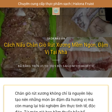
Chuyển
Chuyên cung cấp thực phẩm sạch | Halona Fruist
đến
0
nội
dung
CÁCH NẤU ĂN
Cách Nấu Chân Giò Rút Xương Mềm Ngon, Đậm
Vị Tại Nhà
ĐÃ ĐĂNG TRÊN
31/10/2025
BỞI
SAIGONESEBAGUETTE
Chân giò rút xương không chỉ là nguyên liệu
tạo nên những món ăn đậm đà hương vị mà
còn mang lại trải nghiệm ẩm thực tinh tế, độc