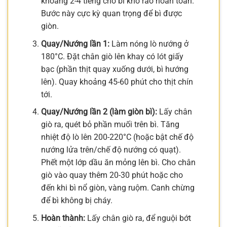
khoảng 2-4 tiếng cho bì khô ráo hoàn toàn.
Bước này cực kỳ quan trọng để bì được
giòn.
Quay/Nướng lần 1:
Làm nóng lò nướng ở
180°C. Đặt chân giò lên khay có lót giấy
bạc (phần thịt quay xuống dưới, bì hướng
lên). Quay khoảng 45-60 phút cho thịt chín
tới.
Quay/Nướng lần 2 (làm giòn bì):
Lấy chân
giò ra, quét bỏ phần muối trên bì. Tăng
nhiệt độ lò lên 200-220°C (hoặc bật chế độ
nướng lửa trên/chế độ nướng có quạt).
Phết một lớp dầu ăn mỏng lên bì. Cho chân
giò vào quay thêm 20-30 phút hoặc cho
đến khi bì nổ giòn, vàng ruộm. Canh chừng
để bì không bị cháy.
Hoàn thành:
Lấy chân giò ra, để nguội bớt