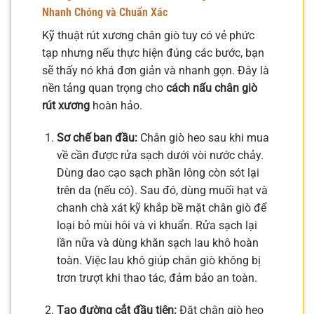
Nhanh Chóng và Chuẩn Xác
Kỹ thuật rút xương chân giò tuy có vẻ phức
tạp nhưng nếu thực hiện đúng các bước, bạn
sẽ thấy nó khá đơn giản và nhanh gọn. Đây là
nền tảng quan trọng cho
cách nấu chân giò
rút xương
hoàn hảo.
Sơ chế ban đầu:
Chân giò heo sau khi mua
về cần được rửa sạch dưới vòi nước chảy.
Dùng dao cạo sạch phần lông còn sót lại
trên da (nếu có). Sau đó, dùng muối hạt và
chanh chà xát kỹ khắp bề mặt chân giò để
loại bỏ mùi hôi và vi khuẩn. Rửa sạch lại
lần nữa và dùng khăn sạch lau khô hoàn
toàn. Việc lau khô giúp chân giò không bị
trơn trượt khi thao tác, đảm bảo an toàn.
Tạo đường cắt đầu tiên:
Đặt chân giò heo