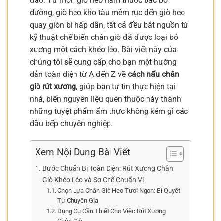
đáo. Từ món giò heo hầm thuốc bắc bổ
dưỡng, giò heo kho tàu mềm rục đến giò heo
quay giòn bì hấp dẫn, tất cả đều bắt nguồn từ
kỹ thuật chế biến chân giò đã được loại bỏ
xương một cách khéo léo. Bài viết này của
chúng tôi sẽ cung cấp cho bạn một hướng
dẫn toàn diện từ A đến Z về
cách nấu chân
giò rút xương
, giúp bạn tự tin thực hiện tại
nhà, biến nguyên liệu quen thuộc này thành
những tuyệt phẩm ẩm thực không kém gì các
đầu bếp chuyên nghiệp.
Xem Nội Dung Bài Viết
Bước Chuẩn Bị Toàn Diện: Rút Xương Chân
Giò Khéo Léo và Sơ Chế Chuẩn Vị
Chọn Lựa Chân Giò Heo Tươi Ngon: Bí Quyết
Từ Chuyên Gia
Dụng Cụ Cần Thiết Cho Việc Rút Xương
Chân Giò