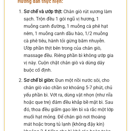
Hướng dẫn thực hiện:
Sơ chế và ướp thịt:
Chân giò rút xương làm
sạch. Trộn đều 1 gói ngũ vị hương, 1
muỗng canh đường, 1 muỗng cà phê hạt
nêm, 1 muỗng canh dầu hào, 1/2 muỗng
cà phê tiêu, hành tỏi gừng băm nhuyễn.
Ướp phần thịt bên trong của chân giò,
massage đều. Riêng phần bì không ướp gia
vị này. Cuộn chặt chân giò và dùng dây
buộc cố định.
Sơ chế bì giòn:
Đun một nồi nước sôi, cho
chân giò vào chần sơ khoảng 5-7 phút, chủ
yếu phần bì. Vớt ra, dùng vật nhọn (như nĩa
hoặc que tre) đâm đều khắp bề mặt bì. Sau
đó, thoa đều giấm gạo lên bì và rắc một lớp
muối hạt mỏng. Để chân giò nơi thoáng
mát hoặc trong tủ lạnh (không đậy kín)