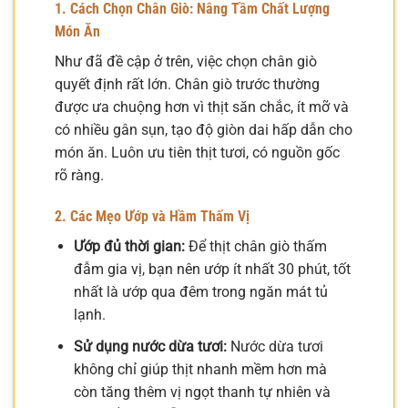
1. Cách Chọn Chân Giò: Nâng Tầm Chất Lượng
Món Ăn
Như đã đề cập ở trên, việc chọn chân giò
quyết định rất lớn. Chân giò trước thường
được ưa chuộng hơn vì thịt săn chắc, ít mỡ và
có nhiều gân sụn, tạo độ giòn dai hấp dẫn cho
món ăn. Luôn ưu tiên thịt tươi, có nguồn gốc
rõ ràng.
2. Các Mẹo Ướp và Hầm Thấm Vị
Ướp đủ thời gian:
Để thịt chân giò thấm
đẫm gia vị, bạn nên ướp ít nhất 30 phút, tốt
nhất là ướp qua đêm trong ngăn mát tủ
lạnh.
Sử dụng nước dừa tươi:
Nước dừa tươi
không chỉ giúp thịt nhanh mềm hơn mà
còn tăng thêm vị ngọt thanh tự nhiên và