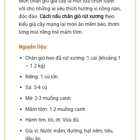
Món chân giò giả cầy là một lựa chọn tuyệt
vời cho những ai yêu thích hương vị nồng nàn,
độc đáo.
Cách nấu chân giò rút xương
theo
kiểu giả cầy mang lại món ăn mềm béo, thơm
lừng mùi riềng mẻ mắm tôm.
Nguyên liệu:
Chân giò heo đã rút xương: 1 cái (khoảng 1
– 1.2 kg)
Riềng: 1 củ lớn
Sả: 3-4 củ
Mẻ: 2-3 muỗng canh
Mắm tôm: 1-2 muỗng canh
Hành tím, tỏi, ớt: Vừa đủ
Gia vị: Nước mắm, đường, hạt nêm, tiêu,
dầu ăn