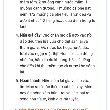
mắm tôm, 2 muỗng canh nước mắm, 1
muỗng canh đường, 1 muỗng cà phê hạt
nêm, 1/2 muỗng cà phê tiêu. Trộn đều và
ướp ít nhất 1-2 tiếng hoặc qua đêm trong tủ
lạnh.
Nấu giả cầy:
Cho chân giò đã ướp vào nồi,
đảo đều trên lửa vừa cho thịt săn lại và
thấm gia vị. Đổ nước lọc hoặc nước dừa
tươi vào ngập mặt thịt. Đun sôi, sau đó hạ
nhỏ lửa, hầm liu riu khoảng 1.5 – 2 tiếng
cho đến khi thịt mềm rục và nước kho sánh
lại.
Hoàn thành:
Nêm nếm lại gia vị cho vừa
ăn. Múc ra tô, rắc thêm chút tiêu xay. Món
này ăn nóng kèm bún tươi và các loại rau
sống như tía tô, kinh giới rất tuyệt.