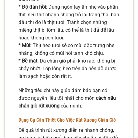
*
Độ đàn hồi:
Dùng ngón tay ấn nhẹ vào phần
thịt, nếu thịt nhanh chóng trở lại trạng thái ban
đầu thì đó là thịt tươi. Tránh chọn những
miếng thịt bị lõm lâu, có thể là thịt đã để lâu
hoặc không còn tươi.
*
Mùi:
Thịt heo tươi sẽ có mùi đặc trưng nhẹ
nhàng, không có mùi hôi tanh khó chịu.
*
Bề mặt:
Da chân giò phải khô ráo, không bị
chảy nhớt. Lớp lông heo trên da nên đã được
làm sạch hoặc còn rất ít.
Những tiêu chí này giúp đảm bảo bạn có
được nguyên liệu tốt nhất cho món
cách nấu
chân giò rút xương
của mình.
Dụng Cụ Cần Thiết Cho Việc Rút Xương Chân Giò
Để quá trình rút xương diễn ra nhanh chóng,
an toàn và hiệu quả, bạn cần chuẩn bị đầy đủ