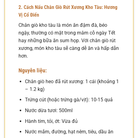
2. Cách Nấu Chân Giò Rút Xương Kho Tàu: Hương
Vị Cổ Điển
Chân giò kho tàu là món ăn đậm đà, béo
ngậy, thường có mặt trong mâm cỗ ngày Tết
hay những bữa ăn sum họp. Với chân giò rút
xương, món kho tàu sẽ càng dễ ăn và hấp dẫn
hơn.
Nguyên liệu:
Chân giò heo đã rút xương: 1 cái (khoảng 1
– 1.2 kg)
Trứng cút (hoặc trứng gà/vịt): 10-15 quả
Nước dừa tươi: 500ml
Hành tím, tỏi, ớt: Vừa đủ
Nước mắm, đường, hạt nêm, tiêu, dầu ăn