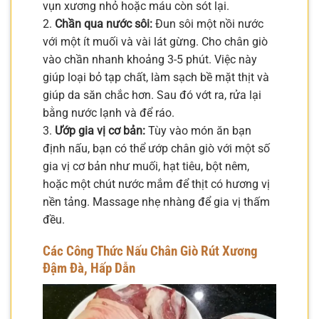
vụn xương nhỏ hoặc máu còn sót lại.
2.
Chần qua nước sôi:
Đun sôi một nồi nước
với một ít muối và vài lát gừng. Cho chân giò
vào chần nhanh khoảng 3-5 phút. Việc này
giúp loại bỏ tạp chất, làm sạch bề mặt thịt và
giúp da săn chắc hơn. Sau đó vớt ra, rửa lại
bằng nước lạnh và để ráo.
3.
Ướp gia vị cơ bản:
Tùy vào món ăn bạn
định nấu, bạn có thể ướp chân giò với một số
gia vị cơ bản như muối, hạt tiêu, bột nêm,
hoặc một chút nước mắm để thịt có hương vị
nền tảng. Massage nhẹ nhàng để gia vị thấm
đều.
Các Công Thức Nấu Chân Giò Rút Xương
Đậm Đà, Hấp Dẫn