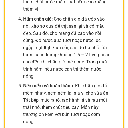
thêm chút nước mắm, hạt nêm cho măng
thấm vị.
Hầm chân giò:
Cho chân giò đã ướp vào
nồi, xào sơ qua để thịt săn lại và có màu
đẹp. Sau đó, cho măng đã xào vào nồi
cùng. Đổ nước dừa tươi hoặc nước lọc
ngập mặt thịt. Đun sôi, sau đó hạ nhỏ lửa,
hầm liu riu trong khoảng 1.5 – 2 tiếng hoặc
cho đến khi chân giò mềm rục. Trong quá
trình hầm, nếu nước cạn thì thêm nước
nóng.
Nêm nếm và hoàn thành:
Khi chân giò đã
mềm như ý, nêm nếm lại gia vị cho vừa ăn.
Tắt bếp, múc ra tô, rắc hành lá và rau mùi
thái nhỏ, thêm chút tiêu xay. Món này
thường ăn kèm với bún tươi hoặc cơm
nóng.