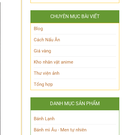
Queen
lộ
Anh
Maeve
thân
Hùng
Là
thế
Đầy
CHUYÊN MỤC BÀI VIẾT
Ai?
Nữ
Quyến
Hé
Phù
Rũ
Lộ
Blog
thủy
Bí
tài
Ẩn
Cách Nấu Ăn
ba
Nhân
Vật
Giá vàng
Này!
Kho nhân vật anime
Thư viện ảnh
Tổng hợp
DANH MỤC SẢN PHẨM
Bánh Lạnh
Bánh mì Âu - Men tự nhiên