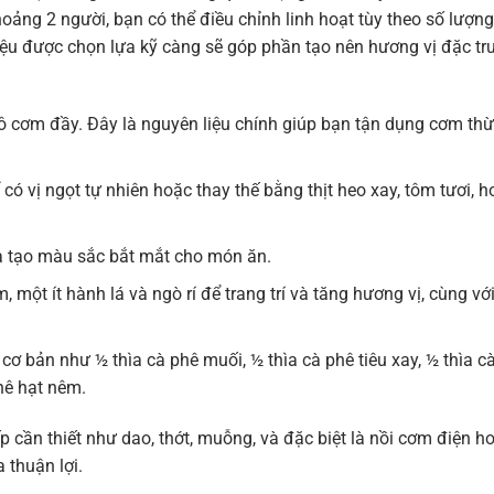
oảng 2 người, bạn có thể điều chỉnh linh hoạt tùy theo số lượng
liệu được chọn lựa kỹ càng sẽ góp phần tạo nên hương vị đặc tr
 cơm đầy. Đây là nguyên liệu chính giúp bạn tận dụng cơm th
có vị ngọt tự nhiên hoặc thay thế bằng thịt heo xay, tôm tươi, h
và tạo màu sắc bắt mắt cho món ăn.
một ít hành lá và ngò rí để trang trí và tăng hương vị, cùng với
cơ bản như ½ thìa cà phê muối, ½ thìa cà phê tiêu xay, ½ thìa c
hê hạt nêm.
 cần thiết như dao, thớt, muỗng, và đặc biệt là nồi cơm điện h
 thuận lợi.