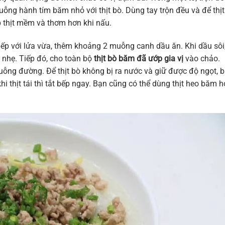
ỗng hành tím băm nhỏ với thịt bò. Dùng tay trộn đều và để thịt
p thịt mềm và thơm hơn khi nấu.
bếp với lửa vừa, thêm khoảng 2 muỗng canh dầu ăn. Khi dầu sôi
 nhẹ. Tiếp đó, cho toàn bộ
thịt bò băm đã ướp gia vị
vào chảo.
g đường. Để thịt bò không bị ra nước và giữ được độ ngọt, 
 thịt tái thì tắt bếp ngay. Bạn cũng có thể dùng thịt heo băm 