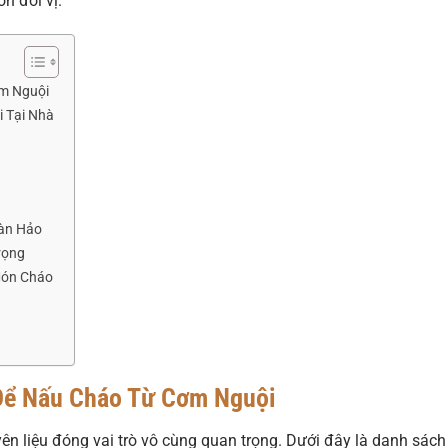
n đổi vị.
ơm Nguội
 Tại Nhà
àn Hảo
rọng
Món Cháo
 Để Nấu Cháo Từ Cơm Nguội
ên liệu đóng vai trò vô cùng quan trọng. Dưới đây là danh sách