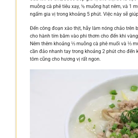
muỗng cà phê tiêu xay, ½ muỗng hạt nêm, và 1 mu
ngấm gia vị trong khoảng 5 phút. Việc này sẽ giú
Đến công đoạn xào thịt, hãy làm nóng chảo trên 
cho hành tím băm vào phi thơm cho đến khi vàng
Nêm thêm khoảng ⅓ muỗng cà phê muối và ⅓ muỗn
cần đảo nhanh tay trong khoảng 2 phút cho đến khi
tôm cũng cho hương vị rất ngon.