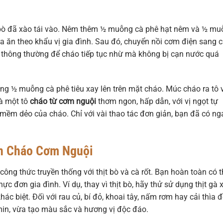
hịt bò đã xào tái vào. Nêm thêm ½ muỗng cà phê hạt nêm và ½ m
ừa ăn theo khẩu vị gia đình. Sau đó, chuyển nồi cơm điện sang 
 thông thường để cháo tiếp tục nhừ mà không bị cạn nước quá
ng ½ muỗng cà phê tiêu xay lên trên mặt cháo. Múc cháo ra tô 
à một tô
cháo từ cơm nguội
thơm ngon, hấp dẫn, với vị ngọt tự
, mềm dẻo của cháo. Chỉ với vài thao tác đơn giản, bạn đã có ng
n Cháo Cơm Nguội
công thức truyền thống với thịt bò và cà rốt. Bạn hoàn toàn có t
 đơn gia đình. Ví dụ, thay vì thịt bò, hãy thử sử dụng thịt gà x
ác biệt. Đối với rau củ, bí đỏ, khoai tây, nấm rơm hay cải thìa 
min, vừa tạo màu sắc và hương vị độc đáo.