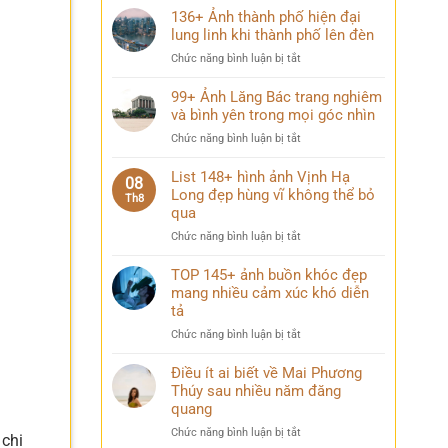
136+ Ảnh thành phố hiện đại
lung linh khi thành phố lên đèn
ở
Chức năng bình luận bị tắt
136+
Ảnh
99+ Ảnh Lăng Bác trang nghiêm
thành
và bình yên trong mọi góc nhìn
phố
ở
Chức năng bình luận bị tắt
hiện
99+
đại
Ảnh
List 148+ hình ảnh Vịnh Hạ
lung
08
Lăng
Long đẹp hùng vĩ không thể bỏ
linh
Th8
Bác
qua
khi
trang
thành
ở
Chức năng bình luận bị tắt
nghiêm
phố
List
và
lên
148+
TOP 145+ ảnh buồn khóc đẹp
bình
đèn
hình
mang nhiều cảm xúc khó diễn
yên
ảnh
trong
tả
Vịnh
mọi
ở
Chức năng bình luận bị tắt
Hạ
góc
TOP
Long
nhìn
145+
Điều ít ai biết về Mai Phương
đẹp
ảnh
Thúy sau nhiều năm đăng
hùng
buồn
vĩ
quang
khóc
không
ở
Chức năng bình luận bị tắt
đẹp
 chi
thể