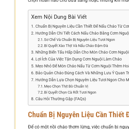
chọn hoàn hảo cho bữa sáng hoặc những khi muố
Xem Nội Dung Bài Viết
Chuẩn Bị Nguyên Liệu Cần Thiết Để Nấu Cháo Từ C
Hướng Dẫn Chi Tiết Cách Nấu Cháo Bằng Cơm Nguội
Sơ Chế Và Chuẩn Bị Nguyên Liệu Tươi Ngon
Bí Quyết Xào Thịt Và Nấu Cháo Đậm Đà
Những Biến Tấu Hấp Dẫn Cho Món Cháo Cơm Nguội
Lợi Ích Của Việc Tận Dụng Cơm Nguội Làm Cháo
Mẹo Nhỏ Để Món Cháo Nấu Từ Cơm Nguội Thêm Ho
Bảo Quản Cháo Đúng Cách Và Những Lưu Ý Quan T
Hướng Dẫn Lựa Chọn Nguyên Liệu Tươi Ngon Cho 
Mẹo Chọn Thịt Bò Chuẩn Vị
Bí Quyết Chọn Cà Rốt Tươi Ngon
Câu Hỏi Thường Gặp (FAQs)
Chuẩn Bị Nguyên Liệu Cần Thiết
Để có một nồi cháo thơm lừng, việc chuẩn bị nguy