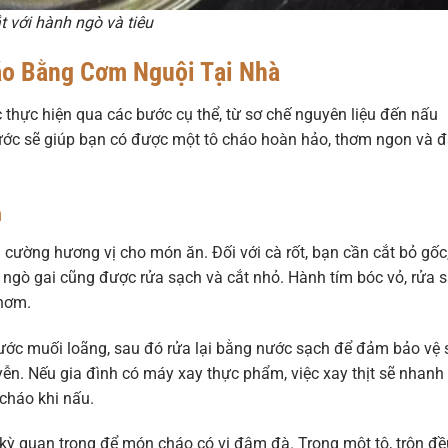
t với hành ngò và tiêu
áo Bằng Cơm Nguội Tại Nhà
thực hiện qua các bước cụ thể, từ sơ chế nguyên liệu đến nấu
bước sẽ giúp bạn có được một tô cháo hoàn hảo, thơm ngon và 
n
g cường hương vị cho món ăn. Đối với cà rốt, bạn cần cắt bỏ gốc
 và ngò gai cũng được rửa sạch và cắt nhỏ. Hành tím bóc vỏ, rửa 
thơm.
a nước muối loãng, sau đó rửa lại bằng nước sạch để đảm bảo vệ 
yễn. Nếu gia đình có máy xay thực phẩm, việc xay thịt sẽ nhanh
cháo khi nấu.
c kỳ quan trọng để món cháo có vị đậm đà. Trong một tô, trộn đ