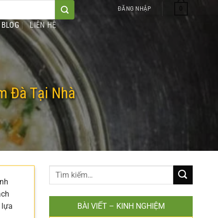
0
ĐĂNG NHẬP
BLOG
LIÊN HỆ
m Đà Tại Nhà
inh
ách
 lựa
BÀI VIẾT – KINH NGHIỆM