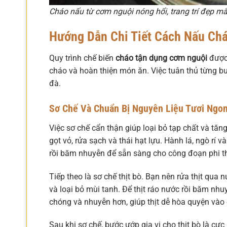
Cháo nấu từ cơm nguội nóng hổi, trang trí đẹp mắ
Hướng Dẫn Chi Tiết Cách Nấu Ch
Quy trình chế biến
cháo tận dụng cơm nguội
được 
cháo và hoàn thiện món ăn. Việc tuân thủ từng 
đà.
Sơ Chế Và Chuẩn Bị Nguyên Liệu Tươi Ngo
Việc sơ chế cẩn thận giúp loại bỏ tạp chất và tăn
gọt vỏ, rửa sạch và thái hạt lựu. Hành lá, ngò rí
rồi băm nhuyễn để sẵn sàng cho công đoạn phi 
Tiếp theo là sơ chế thịt bò. Bạn nên rửa thịt qu
và loại bỏ mùi tanh. Để thịt ráo nước rồi băm nhu
chóng và nhuyễn hơn, giúp thịt dễ hòa quyện vào 
Sau khi sơ chế, bước ướp gia vị cho thịt bò là cự