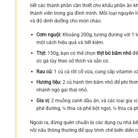
tiết các thành phần cần thiết cho khẩu phần ăn kh
thành viên trong gia đình mình. Mỗi loại nguyên 
và độ dinh dưỡng cho món cháo.
Cơm nguội:
Khoảng 200g, tương đương với 1 tô
một cách hiệu quả và tiết kiệm.
Thịt:
150g, bạn có thể chọn
thịt bò băm nhỏ
để 
ức gà tùy theo sở thích và sẵn có.
Rau củ:
1 củ cà rốt cỡ vừa, cung cấp vitamin 
Hương liệu:
2 củ hành tím băm nhỏ để phi thơm, 
nhánh ngò gai thái nhỏ.
Gia vị:
2 muỗng canh dầu ăn, và các loại gia vị 
phê đường, ½ thìa cà phê bột ngọt, ½ thìa cà p
Ngoài ra, đừng quên chuẩn bị các dụng cụ nhà bếp
nồi nấu thông thường để quy trình chế biến diễn ra