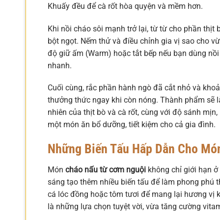
Khuấy đều để cà rốt hòa quyện và mềm hơn.
Khi nồi cháo sôi mạnh trở lại, từ từ cho phần t
bột ngọt. Nếm thử và điều chỉnh gia vị sao cho v
độ giữ ấm (Warm) hoặc tắt bếp nếu bạn dùng nồi
nhanh.
Cuối cùng, rắc phần hành ngò đã cắt nhỏ và khoả
thưởng thức ngay khi còn nóng. Thành phẩm sẽ l
nhiên của thịt bò và cà rốt, cùng với độ sánh mịn
một món ăn bổ dưỡng, tiết kiệm cho cả gia đình.
Những Biến Tấu Hấp Dẫn Cho Mó
Món
cháo nấu từ cơm nguội
không chỉ giới hạn ở 
sáng tạo thêm nhiều biến tấu để làm phong phú thực
cá lóc đồng hoặc tôm tươi để mang lại hương vị kh
là những lựa chọn tuyệt vời, vừa tăng cường vita