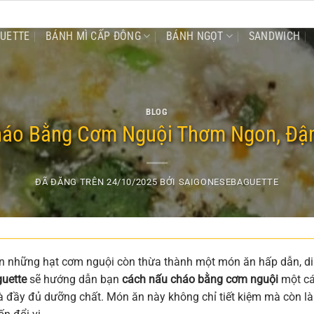
GUETTE
BÁNH MÌ CẤP ĐÔNG
BÁNH NGỌT
SANDWICH
BLOG
áo Bằng Cơm Nguội Thơm Ngon, Đậ
ĐÃ ĐĂNG TRÊN
24/10/2025
BỞI
SAIGONESEBAGUETTE
ến những hạt cơm nguội còn thừa thành một món ăn hấp dẫn, d
uette
sẽ hướng dẫn bạn
cách nấu cháo bằng cơm nguội
một c
đầy đủ dưỡng chất. Món ăn này không chỉ tiết kiệm mà còn là