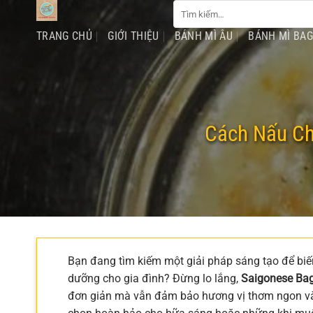
Tìm
Chuyển
kiếm:
đến
TRANG CHỦ
GIỚI THIỆU
BÁNH MÌ ÂU
BÁNH MÌ BA
nội
dung
Cách Nấu Ch
Bạn đang tìm kiếm một giải pháp sáng tạo để bi
dưỡng cho gia đình? Đừng lo lắng,
Saigonese Bag
đơn giản mà vẫn đảm bảo hương vị thơm ngon và 