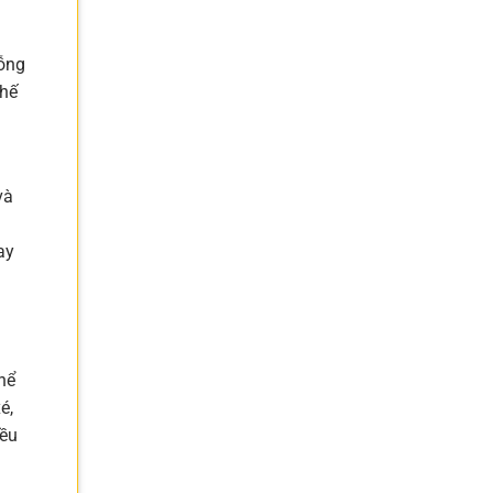
uỗng
chế
và
ay
hể
é,
đều