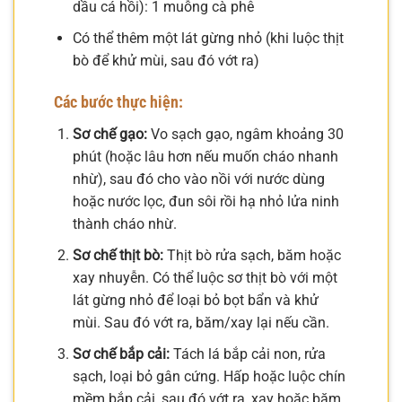
dầu cá hồi): 1 muỗng cà phê
Có thể thêm một lát gừng nhỏ (khi luộc thịt
bò để khử mùi, sau đó vớt ra)
Các bước thực hiện:
Sơ chế gạo:
Vo sạch gạo, ngâm khoảng 30
phút (hoặc lâu hơn nếu muốn cháo nhanh
nhừ), sau đó cho vào nồi với nước dùng
hoặc nước lọc, đun sôi rồi hạ nhỏ lửa ninh
thành cháo nhừ.
Sơ chế thịt bò:
Thịt bò rửa sạch, băm hoặc
xay nhuyễn. Có thể luộc sơ thịt bò với một
lát gừng nhỏ để loại bỏ bọt bẩn và khử
mùi. Sau đó vớt ra, băm/xay lại nếu cần.
Sơ chế bắp cải:
Tách lá bắp cải non, rửa
sạch, loại bỏ gân cứng. Hấp hoặc luộc chín
mềm bắp cải, sau đó vớt ra, xay hoặc băm