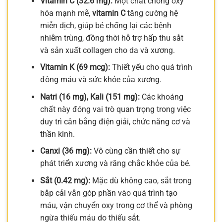
Vitamin C (32.6 mg):
Một chất chống oxy
hóa mạnh mẽ,
vitamin C
tăng cường hệ
miễn dịch, giúp bé chống lại các bệnh
nhiễm trùng, đồng thời hỗ trợ hấp thu sắt
và sản xuất collagen cho da và xương.
Vitamin K (69 mcg):
Thiết yếu cho quá trình
đông máu và sức khỏe của xương.
Natri (16 mg), Kali (151 mg):
Các khoáng
chất này đóng vai trò quan trọng trong việc
duy trì cân bằng điện giải, chức năng cơ và
thần kinh.
Canxi (36 mg):
Vô cùng cần thiết cho sự
phát triển xương và răng chắc khỏe của bé.
Sắt (0.42 mg):
Mặc dù không cao, sắt trong
bắp cải vẫn góp phần vào quá trình tạo
máu, vận chuyển oxy trong cơ thể và phòng
ngừa thiếu máu do thiếu sắt.