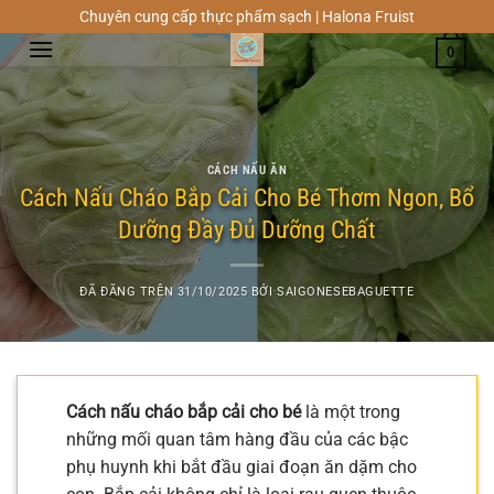
Chuyển
Chuyên cung cấp thực phẩm sạch | Halona Fruist
đến
0
nội
dung
CÁCH NẤU ĂN
Cách Nấu Cháo Bắp Cải Cho Bé Thơm Ngon, Bổ
Dưỡng Đầy Đủ Dưỡng Chất
ĐÃ ĐĂNG TRÊN
31/10/2025
BỞI
SAIGONESEBAGUETTE
Cách nấu cháo bắp cải cho bé
là một trong
những mối quan tâm hàng đầu của các bậc
phụ huynh khi bắt đầu giai đoạn ăn dặm cho