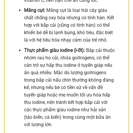
vitamin C, nên hạn chế ăn cùng lúc.
Măng cụt:
Măng cụt là loại trái cây giàu
chất chống oxy hóa nhưng có tính hàn. Kết
hợp với bắp cải (cũng có tính hàn) có thể
khiến bé dễ bị lạnh bụng, khó tiêu, đặc biệt
là với hệ tiêu hóa nhạy cảm của trẻ nhỏ.
Thực phẩm giàu iodine (i-ốt):
Bắp cải thuộc
nhóm rau họ cải, chứa goitrogens, có thể
cản trở sự hấp thu iodine ở tuyến giáp nếu
ăn quá nhiều. Mặc dù lượng goitrogens
trong bắp cải nấu chín thường không đáng
kể, nhưng nếu bé có tiền sử về vấn đề
tuyến giáp hoặc mẹ muốn tối ưu hóa hấp
thu iodine, nên tránh kết hợp bắp cải với
các thực phẩm giàu iodine như hải sản
(tảo biển, cá biển) trong cùng một bữa ăn
với lượng lớn.