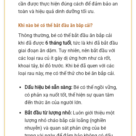
cần được thực hiện đúng cách để đảm bảo an
toàn và hiệu quả dinh dưỡng tối ưu.
Khi nào bé có thể bắt đầu ăn bắp cải?
Thông thường, bé có thể bắt đầu ăn bắp cải
khi đã được
6 tháng tuổi
, tức là khi đã bắt đầu
giai đoạn ăn dặm. Tuy nhiên, nên bắt đầu với
các loại rau củ ít gây dị ứng hơn như cà rốt,
khoai tây, bí đỏ trước. Khi bé đã quen với các
loại rau này, mẹ có thể thử cho bé ăn bắp cải.
Dấu hiệu bé sẵn sàng:
Bé có thể ngồi vững,
có phản xạ nuốt tốt, thể hiện sự quan tâm
đến thức ăn của người lớn.
Bắt đầu từ lượng nhỏ:
Luôn giới thiệu một
lượng nhỏ cháo bắp cải loãng (nghiền
nhuyễn) và quan sát phản ứng của bé
trong vài ngày để đảm bảo không có dấu