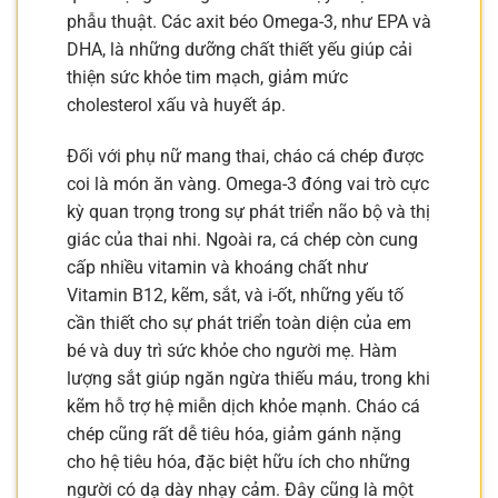
phẫu thuật. Các axit béo Omega-3, như EPA và
DHA, là những dưỡng chất thiết yếu giúp cải
thiện sức khỏe tim mạch, giảm mức
cholesterol xấu và huyết áp.
Đối với phụ nữ mang thai, cháo cá chép được
coi là món ăn vàng. Omega-3 đóng vai trò cực
kỳ quan trọng trong sự phát triển não bộ và thị
giác của thai nhi. Ngoài ra, cá chép còn cung
cấp nhiều vitamin và khoáng chất như
Vitamin B12, kẽm, sắt, và i-ốt, những yếu tố
cần thiết cho sự phát triển toàn diện của em
bé và duy trì sức khỏe cho người mẹ. Hàm
lượng sắt giúp ngăn ngừa thiếu máu, trong khi
kẽm hỗ trợ hệ miễn dịch khỏe mạnh. Cháo cá
chép cũng rất dễ tiêu hóa, giảm gánh nặng
cho hệ tiêu hóa, đặc biệt hữu ích cho những
người có dạ dày nhạy cảm. Đây cũng là một