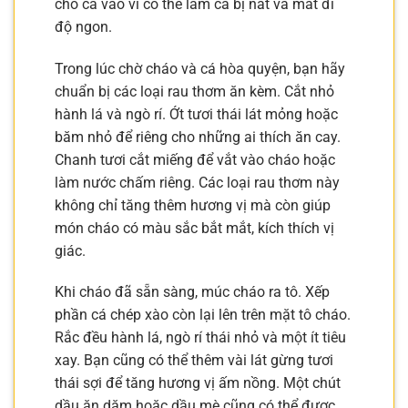
cho cá vào vì có thể làm cá bị nát và mất đi
độ ngon.
Trong lúc chờ cháo và cá hòa quyện, bạn hãy
chuẩn bị các loại rau thơm ăn kèm. Cắt nhỏ
hành lá và ngò rí. Ớt tươi thái lát mỏng hoặc
băm nhỏ để riêng cho những ai thích ăn cay.
Chanh tươi cắt miếng để vắt vào cháo hoặc
làm nước chấm riêng. Các loại rau thơm này
không chỉ tăng thêm hương vị mà còn giúp
món cháo có màu sắc bắt mắt, kích thích vị
giác.
Khi cháo đã sẵn sàng, múc cháo ra tô. Xếp
phần cá chép xào còn lại lên trên mặt tô cháo.
Rắc đều hành lá, ngò rí thái nhỏ và một ít tiêu
xay. Bạn cũng có thể thêm vài lát gừng tươi
thái sợi để tăng hương vị ấm nồng. Một chút
dầu ăn dặm hoặc dầu mè cũng có thể được