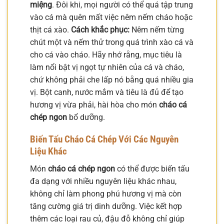
miệng
. Đôi khi, mọi người có thể quá tập trung
vào cá mà quên mất việc nêm nếm cháo hoặc
thịt cá xào.
Cách khắc phục:
Nêm nếm từng
chút một và nếm thử trong quá trình xào cá và
cho cá vào cháo. Hãy nhớ rằng, mục tiêu là
làm nổi bật vị ngọt tự nhiên của cá và cháo,
chứ không phải che lấp nó bằng quá nhiều gia
vị. Bột canh, nước mắm và tiêu là đủ để tạo
hương vị vừa phải, hài hòa cho món
cháo cá
chép ngon
bổ dưỡng.
Biến Tấu Cháo Cá Chép Với Các Nguyên
Liệu Khác
Món
cháo cá chép ngon
có thể được biến tấu
đa dạng với nhiều nguyên liệu khác nhau,
không chỉ làm phong phú hương vị mà còn
tăng cường giá trị dinh dưỡng. Việc kết hợp
thêm các loại rau củ, đậu đỗ không chỉ giúp