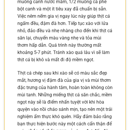
muỗng canh nước mắm, 1/2 muỗng cà phê
bột canh và một ít tiêu xay đã chuẩn bị sẵn.
Việc nêm nếm gia vị ngay lúc này giúp thịt cá
ngấm đều, đậm đà hơn. Tiếp tục xào với lửa
nhỏ, đảo đều và nhẹ nhàng cho đến khi thịt cá
săn lại, chuyển màu vàng nhẹ và tỏa mùi
thơm hấp dẫn. Quá trình này thường mất
khoảng 5-7 phút. Tránh xào quá lâu vì sẽ làm
thịt cá bị khô và mất đi độ mềm ngọt.
Thịt cá chép sau khi xào sẽ có màu sắc đẹp
mắt, hương vị đậm đà của gia vị và mùi thơm
đặc trưng của hành tăm, hoàn toàn không còn
mùi tanh. Những miếng thịt cá săn chắc, mềm
ngọt này sẽ là điểm nhấn tuyệt vời khi hòa
quyện vào nồi cháo sánh mịn, tạo nên một trải
nghiệm ẩm thực khó quên. Hãy đảm bảo rằng
bạn thực hiện bước này một cách cẩn thận để