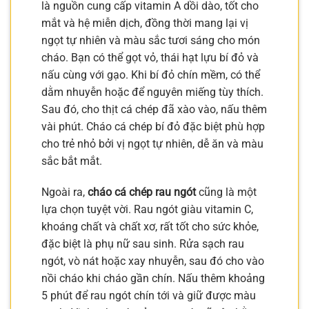
là nguồn cung cấp vitamin A dồi dào, tốt cho
mắt và hệ miễn dịch, đồng thời mang lại vị
ngọt tự nhiên và màu sắc tươi sáng cho món
cháo. Bạn có thể gọt vỏ, thái hạt lựu bí đỏ và
nấu cùng với gạo. Khi bí đỏ chín mềm, có thể
dằm nhuyễn hoặc để nguyên miếng tùy thích.
Sau đó, cho thịt cá chép đã xào vào, nấu thêm
vài phút. Cháo cá chép bí đỏ đặc biệt phù hợp
cho trẻ nhỏ bởi vị ngọt tự nhiên, dễ ăn và màu
sắc bắt mắt.
Ngoài ra,
cháo cá chép rau ngót
cũng là một
lựa chọn tuyệt vời. Rau ngót giàu vitamin C,
khoáng chất và chất xơ, rất tốt cho sức khỏe,
đặc biệt là phụ nữ sau sinh. Rửa sạch rau
ngót, vò nát hoặc xay nhuyễn, sau đó cho vào
nồi cháo khi cháo gần chín. Nấu thêm khoảng
5 phút để rau ngót chín tới và giữ được màu