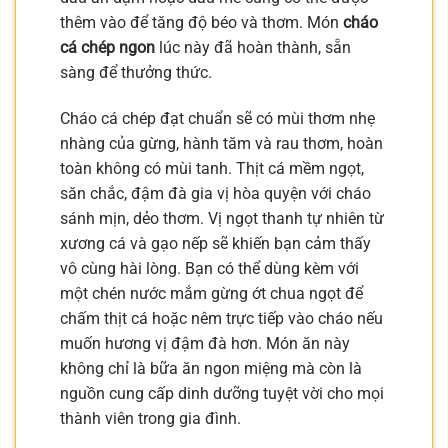
thêm vào để tăng độ béo và thơm. Món
cháo
cá chép ngon
lúc này đã hoàn thành, sẵn
sàng để thưởng thức.
Cháo cá chép đạt chuẩn sẽ có mùi thơm nhẹ
nhàng của gừng, hành tăm và rau thơm, hoàn
toàn không có mùi tanh. Thịt cá mềm ngọt,
săn chắc, đậm đà gia vị hòa quyện với cháo
sánh mịn, dẻo thơm. Vị ngọt thanh tự nhiên từ
xương cá và gạo nếp sẽ khiến bạn cảm thấy
vô cùng hài lòng. Bạn có thể dùng kèm với
một chén nước mắm gừng ớt chua ngọt để
chấm thịt cá hoặc nêm trực tiếp vào cháo nếu
muốn hương vị đậm đà hơn. Món ăn này
không chỉ là bữa ăn ngon miệng mà còn là
nguồn cung cấp dinh dưỡng tuyệt vời cho mọi
thành viên trong gia đình.