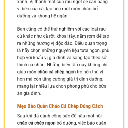
xanh. Vị thanh mát của rau ngót sẽ cân bằng
vị béo của cá, tạo nên một món cháo bổ
dưỡng và không hề ngán.
Bạn cũng có thể thử nghiệm với các loại rau
củ khác như cà rốt, khoai tây, nấm rơm để tạo
ra những hương vị độc đáo. Điều quan trọng
là hãy chọn những nguyên liệu tươi ngon, phù
hợp với khẩu vị gia đình và sáng tạo theo sở
thích cá nhân. Những biến tấu này không chỉ
giúp món
cháo cá chép ngon
trở nên thú vị
hơn mà còn tăng cường giá trị dinh dưỡng,
mang lại nhiều lựa chọn phong phú cho bữa
ăn gia đình.
Mẹo Bảo Quản Cháo Cá Chép Đúng Cách
Sau khi đã dành công sức để nấu một nồi
cháo cá chép ngon
bổ dưỡng, việc bảo quản