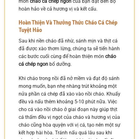
món
cháo cá chép ngon
của bạn đạt đến độ
hoàn hảo về cả hương vị và kết cấu.
Hoàn Thiện Và Thưởng Thức Cháo Cá Chép
Tuyệt Hảo
Sau khi nền cháo đã nhừ, sánh mịn và thịt cá
đã được xào thơm lừng, chúng ta sẽ tiến hành
các bước cuối cùng để hoàn thiện món
cháo
cá chép ngon
bổ dưỡng.
Khi cháo trong nồi đã nở mềm và đạt độ sánh
mong muốn, bạn nhẹ nhàng trút khoảng một
nửa phần cá chép đã xào vào nồi cháo. Khuấy
đều và nấu thêm khoảng 5-10 phút nữa. Việc
cho cá vào nồi cháo ở giai đoạn này giúp thịt
cá thấm đều vị ngọt của cháo và hương vị của
cháo cũng hòa quyện với vị cá, tạo nên một sự
kết hợp hài hòa. Tránh nấu quá lâu sau khi