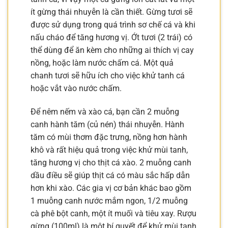
ít gừng thái nhuyễn là cần thiết. Gừng tươi sẽ
được sử dụng trong quá trình sơ chế cá và khi
nấu cháo để tăng hương vị. Ớt tươi (2 trái) có
thể dùng để ăn kèm cho những ai thích vị cay
nồng, hoặc làm nước chấm cá. Một quả
chanh tươi sẽ hữu ích cho việc khử tanh cá
hoặc vắt vào nước chấm.
Để nêm nếm và xào cá, bạn cần 2 muỗng
canh hành tăm (củ nén) thái nhuyễn. Hành
tăm có mùi thơm đặc trưng, nồng hơn hành
khô và rất hiệu quả trong việc khử mùi tanh,
tăng hương vị cho thịt cá xào. 2 muỗng canh
dầu điều sẽ giúp thịt cá có màu sắc hấp dẫn
hơn khi xào. Các gia vị cơ bản khác bao gồm
1 muỗng canh nước mắm ngon, 1/2 muỗng
cà phê bột canh, một ít muối và tiêu xay. Rượu
gừng (100ml) là một bí quyết để khử mùi tanh