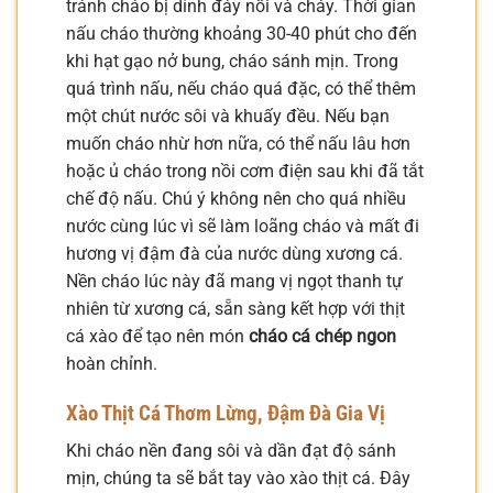
tránh cháo bị dính đáy nồi và cháy. Thời gian
nấu cháo thường khoảng 30-40 phút cho đến
khi hạt gạo nở bung, cháo sánh mịn. Trong
quá trình nấu, nếu cháo quá đặc, có thể thêm
một chút nước sôi và khuấy đều. Nếu bạn
muốn cháo nhừ hơn nữa, có thể nấu lâu hơn
hoặc ủ cháo trong nồi cơm điện sau khi đã tắt
chế độ nấu. Chú ý không nên cho quá nhiều
nước cùng lúc vì sẽ làm loãng cháo và mất đi
hương vị đậm đà của nước dùng xương cá.
Nền cháo lúc này đã mang vị ngọt thanh tự
nhiên từ xương cá, sẵn sàng kết hợp với thịt
cá xào để tạo nên món
cháo cá chép ngon
hoàn chỉnh.
Xào Thịt Cá Thơm Lừng, Đậm Đà Gia Vị
Khi cháo nền đang sôi và dần đạt độ sánh
mịn, chúng ta sẽ bắt tay vào xào thịt cá. Đây