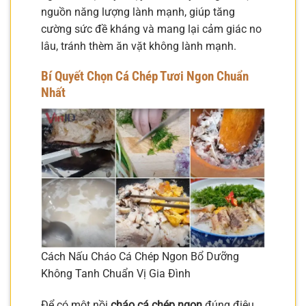
nguồn năng lượng lành mạnh, giúp tăng
cường sức đề kháng và mang lại cảm giác no
lâu, tránh thèm ăn vặt không lành mạnh.
Bí Quyết Chọn Cá Chép Tươi Ngon Chuẩn
Nhất
Cách Nấu Cháo Cá Chép Ngon Bổ Dưỡng
Không Tanh Chuẩn Vị Gia Đình
Để có một nồi
cháo cá chép ngon
đúng điệu,