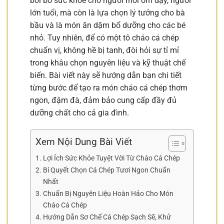
bồi bổ sức khỏe cho người mới ốm dậy, người
lớn tuổi, mà còn là lựa chọn lý tưởng cho bà
bầu và là món ăn dặm bổ dưỡng cho các bé
nhỏ. Tuy nhiên, để có một tô cháo cá chép
chuẩn vị, không hề bị tanh, đòi hỏi sự tỉ mỉ
trong khâu chọn nguyên liệu và kỹ thuật chế
biến. Bài viết này sẽ hướng dẫn bạn chi tiết
từng bước để tạo ra món cháo cá chép thơm
ngon, đậm đà, đảm bảo cung cấp đầy đủ
dưỡng chất cho cả gia đình.
Xem Nội Dung Bài Viết
Lợi Ích Sức Khỏe Tuyệt Vời Từ Cháo Cá Chép
Bí Quyết Chọn Cá Chép Tươi Ngon Chuẩn
Nhất
Chuẩn Bị Nguyên Liệu Hoàn Hảo Cho Món
Cháo Cá Chép
Hướng Dẫn Sơ Chế Cá Chép Sạch Sẽ, Khử