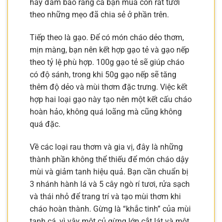
hãy đảm bảo rằng cá bạn mua còn rất tươi
theo những mẹo đã chia sẻ ở phần trên.
Tiếp theo là gạo. Để có món cháo dẻo thơm,
mịn màng, bạn nên kết hợp gạo tẻ và gạo nếp
theo tỷ lệ phù hợp. 100g gạo tẻ sẽ giúp cháo
có độ sánh, trong khi 50g gạo nếp sẽ tăng
thêm độ dẻo và mùi thơm đặc trưng. Việc kết
hợp hai loại gạo này tạo nên một kết cấu cháo
hoàn hảo, không quá loãng mà cũng không
quá đặc.
Về các loại rau thơm và gia vị, đây là những
thành phần không thể thiếu để món cháo dậy
mùi và giảm tanh hiệu quả. Bạn cần chuẩn bị
3 nhánh hành lá và 5 cây ngò rí tươi, rửa sạch
và thái nhỏ để trang trí và tạo mùi thơm khi
cháo hoàn thành. Gừng là “khắc tinh” của mùi
tanh cá, vì vậy một củ gừng lớn cắt lát và một