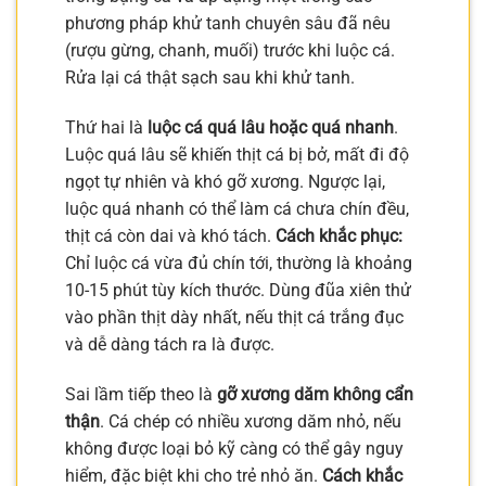
phương pháp khử tanh chuyên sâu đã nêu
(rượu gừng, chanh, muối) trước khi luộc cá.
Rửa lại cá thật sạch sau khi khử tanh.
Thứ hai là
luộc cá quá lâu hoặc quá nhanh
.
Luộc quá lâu sẽ khiến thịt cá bị bở, mất đi độ
ngọt tự nhiên và khó gỡ xương. Ngược lại,
luộc quá nhanh có thể làm cá chưa chín đều,
thịt cá còn dai và khó tách.
Cách khắc phục:
Chỉ luộc cá vừa đủ chín tới, thường là khoảng
10-15 phút tùy kích thước. Dùng đũa xiên thử
vào phần thịt dày nhất, nếu thịt cá trắng đục
và dễ dàng tách ra là được.
Sai lầm tiếp theo là
gỡ xương dăm không cẩn
thận
. Cá chép có nhiều xương dăm nhỏ, nếu
không được loại bỏ kỹ càng có thể gây nguy
hiểm, đặc biệt khi cho trẻ nhỏ ăn.
Cách khắc