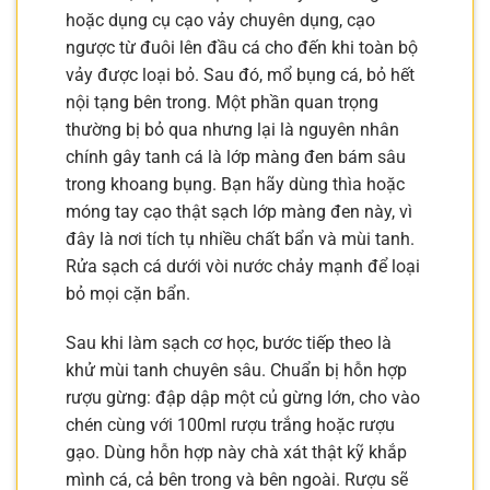
hoặc dụng cụ cạo vảy chuyên dụng, cạo
ngược từ đuôi lên đầu cá cho đến khi toàn bộ
vảy được loại bỏ. Sau đó, mổ bụng cá, bỏ hết
nội tạng bên trong. Một phần quan trọng
thường bị bỏ qua nhưng lại là nguyên nhân
chính gây tanh cá là lớp màng đen bám sâu
trong khoang bụng. Bạn hãy dùng thìa hoặc
móng tay cạo thật sạch lớp màng đen này, vì
đây là nơi tích tụ nhiều chất bẩn và mùi tanh.
Rửa sạch cá dưới vòi nước chảy mạnh để loại
bỏ mọi cặn bẩn.
Sau khi làm sạch cơ học, bước tiếp theo là
khử mùi tanh chuyên sâu. Chuẩn bị hỗn hợp
rượu gừng: đập dập một củ gừng lớn, cho vào
chén cùng với 100ml rượu trắng hoặc rượu
gạo. Dùng hỗn hợp này chà xát thật kỹ khắp
mình cá, cả bên trong và bên ngoài. Rượu sẽ