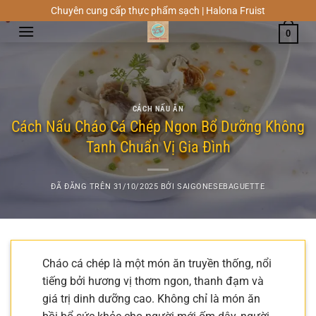
Chuyển
Chuyên cung cấp thực phẩm sạch | Halona Fruist
đến
0
nội
dung
CÁCH NẤU ĂN
Cách Nấu Cháo Cá Chép Ngon Bổ Dưỡng Không
Tanh Chuẩn Vị Gia Đình
ĐÃ ĐĂNG TRÊN
31/10/2025
BỞI
SAIGONESEBAGUETTE
Cháo cá chép là một món ăn truyền thống, nổi
tiếng bởi hương vị thơm ngon, thanh đạm và
giá trị dinh dưỡng cao. Không chỉ là món ăn