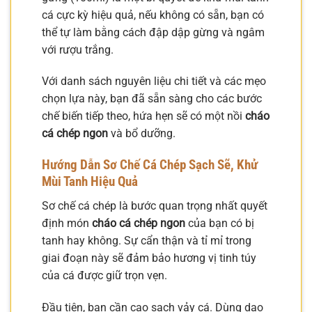
cá cực kỳ hiệu quả, nếu không có sẵn, bạn có
thể tự làm bằng cách đập dập gừng và ngâm
với rượu trắng.
Với danh sách nguyên liệu chi tiết và các mẹo
chọn lựa này, bạn đã sẵn sàng cho các bước
chế biến tiếp theo, hứa hẹn sẽ có một nồi
cháo
cá chép ngon
và bổ dưỡng.
Hướng Dẫn Sơ Chế Cá Chép Sạch Sẽ, Khử
Mùi Tanh Hiệu Quả
Sơ chế cá chép là bước quan trọng nhất quyết
định món
cháo cá chép ngon
của bạn có bị
tanh hay không. Sự cẩn thận và tỉ mỉ trong
giai đoạn này sẽ đảm bảo hương vị tinh túy
của cá được giữ trọn vẹn.
Đầu tiên, bạn cần cạo sạch vảy cá. Dùng dao