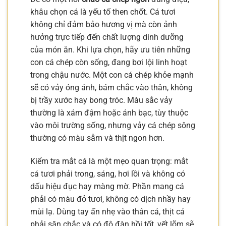
khâu chọn cá là yếu tố then chốt. Cá tươi
không chỉ đảm bảo hương vị mà còn ảnh
hưởng trực tiếp đến chất lượng dinh dưỡng
của món ăn. Khi lựa chọn, hãy ưu tiên những
con cá chép còn sống, đang bơi lội linh hoạt
trong chậu nước. Một con cá chép khỏe mạnh
sẽ có vảy óng ánh, bám chắc vào thân, không
bị trầy xước hay bong tróc. Màu sắc vảy
thường là xám đậm hoặc ánh bạc, tùy thuộc
vào môi trường sống, nhưng vảy cá chép sông
thường có màu sẫm và thịt ngon hơn.
Kiểm tra mắt cá là một mẹo quan trọng: mắt
cá tươi phải trong, sáng, hơi lồi và không có
dấu hiệu đục hay màng mờ. Phần mang cá
phải có màu đỏ tươi, không có dịch nhầy hay
mùi lạ. Dùng tay ấn nhẹ vào thân cá, thịt cá
phải săn chắc và có độ đàn hồi tốt, vết lõm sẽ