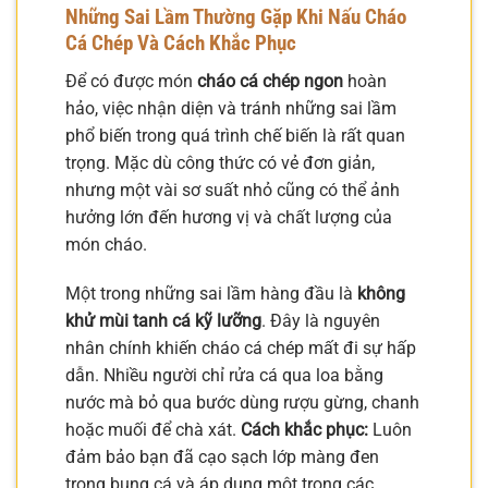
Những Sai Lầm Thường Gặp Khi Nấu Cháo
Cá Chép Và Cách Khắc Phục
Để có được món
cháo cá chép ngon
hoàn
hảo, việc nhận diện và tránh những sai lầm
phổ biến trong quá trình chế biến là rất quan
trọng. Mặc dù công thức có vẻ đơn giản,
nhưng một vài sơ suất nhỏ cũng có thể ảnh
hưởng lớn đến hương vị và chất lượng của
món cháo.
Một trong những sai lầm hàng đầu là
không
khử mùi tanh cá kỹ lưỡng
. Đây là nguyên
nhân chính khiến cháo cá chép mất đi sự hấp
dẫn. Nhiều người chỉ rửa cá qua loa bằng
nước mà bỏ qua bước dùng rượu gừng, chanh
hoặc muối để chà xát.
Cách khắc phục:
Luôn
đảm bảo bạn đã cạo sạch lớp màng đen
trong bụng cá và áp dụng một trong các