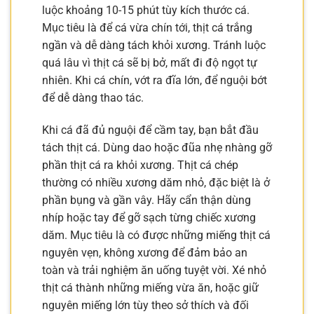
luộc khoảng 10-15 phút tùy kích thước cá.
Mục tiêu là để cá vừa chín tới, thịt cá trắng
ngần và dễ dàng tách khỏi xương. Tránh luộc
quá lâu vì thịt cá sẽ bị bở, mất đi độ ngọt tự
nhiên. Khi cá chín, vớt ra đĩa lớn, để nguội bớt
để dễ dàng thao tác.
Khi cá đã đủ nguội để cầm tay, bạn bắt đầu
tách thịt cá. Dùng dao hoặc đũa nhẹ nhàng gỡ
phần thịt cá ra khỏi xương. Thịt cá chép
thường có nhiều xương dăm nhỏ, đặc biệt là ở
phần bụng và gần vây. Hãy cẩn thận dùng
nhíp hoặc tay để gỡ sạch từng chiếc xương
dăm. Mục tiêu là có được những miếng thịt cá
nguyên vẹn, không xương để đảm bảo an
toàn và trải nghiệm ăn uống tuyệt vời. Xé nhỏ
thịt cá thành những miếng vừa ăn, hoặc giữ
nguyên miếng lớn tùy theo sở thích và đối