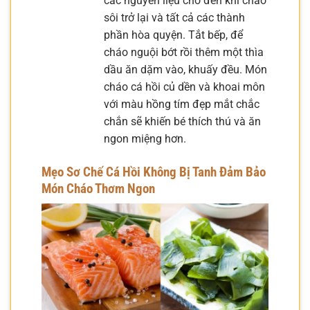
các nguyên liệu cho đến khi cháo
sôi trở lại và tất cả các thành
phần hòa quyện. Tắt bếp, để
cháo nguội bớt rồi thêm một thìa
dầu ăn dặm vào, khuấy đều. Món
cháo cá hồi củ dền và khoai môn
với màu hồng tím đẹp mắt chắc
chắn sẽ khiến bé thích thú và ăn
ngon miệng hơn.
Mẹo Sơ Chế Cá Hồi Không Bị Tanh Đảm Bảo
Món Cháo Thơm Ngon