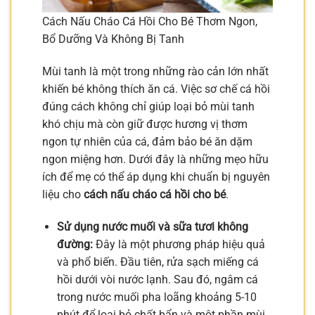
Cách Nấu Cháo Cá Hồi Cho Bé Thơm Ngon,
Bổ Dưỡng Và Không Bị Tanh
Mùi tanh là một trong những rào cản lớn nhất
khiến bé không thích ăn cá. Việc sơ chế cá hồi
đúng cách không chỉ giúp loại bỏ mùi tanh
khó chịu mà còn giữ được hương vị thơm
ngon tự nhiên của cá, đảm bảo bé ăn dặm
ngon miệng hơn. Dưới đây là những mẹo hữu
ích để mẹ có thể áp dụng khi chuẩn bị nguyên
liệu cho
cách nấu cháo cá hồi cho bé
.
Sử dụng nước muối và sữa tươi không
đường:
Đây là một phương pháp hiệu quả
và phổ biến. Đầu tiên, rửa sạch miếng cá
hồi dưới vòi nước lạnh. Sau đó, ngâm cá
trong nước muối pha loãng khoảng 5-10
phút để loại bỏ chất bẩn và một phần mùi