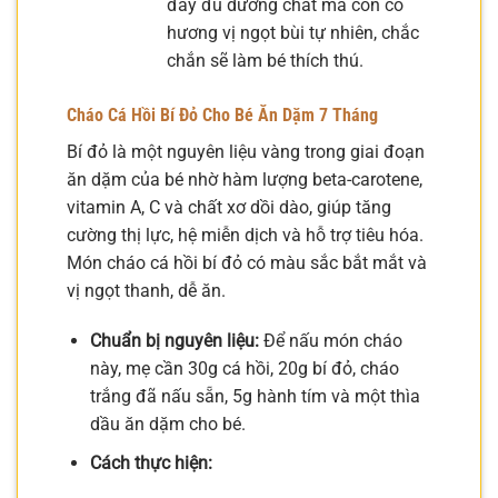
đầy đủ dưỡng chất mà còn có
hương vị ngọt bùi tự nhiên, chắc
chắn sẽ làm bé thích thú.
Cháo Cá Hồi Bí Đỏ Cho Bé Ăn Dặm 7 Tháng
Bí đỏ là một nguyên liệu vàng trong giai đoạn
ăn dặm của bé nhờ hàm lượng beta-carotene,
vitamin A, C và chất xơ dồi dào, giúp tăng
cường thị lực, hệ miễn dịch và hỗ trợ tiêu hóa.
Món cháo cá hồi bí đỏ có màu sắc bắt mắt và
vị ngọt thanh, dễ ăn.
Chuẩn bị nguyên liệu:
Để nấu món cháo
này, mẹ cần 30g cá hồi, 20g bí đỏ, cháo
trắng đã nấu sẵn, 5g hành tím và một thìa
dầu ăn dặm cho bé.
Cách thực hiện: