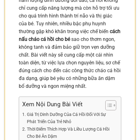
hàm lượng dinh dưỡng dồi dào, cá hồi không
chỉ cung cấp năng lượng mà còn hỗ trợ tối ưu
cho quá trình hình thành trí não và thị giác
của bé. Tuy nhiên, nhiều bậc phụ huynh
thường gặp khó khăn trong việc chế biến
cách
nấu cháo cá hồi cho bé
sao cho thơm ngon,
không tanh và đảm bảo giữ trọn vẹn dưỡng
chất. Bài viết này sẽ cung cấp một cái nhìn
toàn diện, từ việc lựa chọn nguyên liệu, sơ chế
đúng cách cho đến các công thức cháo cá hồi
đa dạng, giúp bé yêu có những bữa ăn dặm
bổ dưỡng và ngon miệng nhất.
Xem Nội Dung Bài Viết
Giá Trị Dinh Dưỡng Của Cá Hồi Đối Với Sự
Phát Triển Của Trẻ Nhỏ
Thời Điểm Thích Hợp Và Liều Lượng Cá Hồi
Cho Bé Ăn Dặm