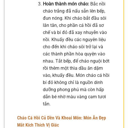
Hoàn thành món cháo:
Bắc nồi
cháo trắng đã nấu sẵn lên bếp,
đun nóng. Khi cháo bắt đầu sôi
lăn tăn, cho phần cá hồi đã sơ
chế và bí đỏ đã xay nhuyễn vào
nồi. Khuấy đều các nguyên liệu
cho đến khi cháo sôi trở lại và
các thành phần hòa quyện vào
nhau. Tắt bếp, để cháo nguội bớt
rồi thêm một thìa dầu ăn dặm
vào, khuấy đều. Món cháo cá hồi
bí đỏ không chỉ là nguồn dinh
dưỡng phong phú mà còn hấp
dẫn bé nhờ màu vàng cam tươi
tắn.
Cháo Cá Hồi Củ Dền Và Khoai Môn: Món Ăn Đẹp
Mắt Kích Thích Vị Giác