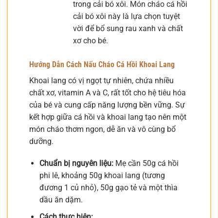
trong cải bó xôi. Món cháo cá hồi
cải bó xôi này là lựa chọn tuyệt
vời để bổ sung rau xanh và chất
xơ cho bé.
Hướng Dẫn Cách Nấu Cháo Cá Hồi Khoai Lang
Khoai lang có vị ngọt tự nhiên, chứa nhiều
chất xơ, vitamin A và C, rất tốt cho hệ tiêu hóa
của bé và cung cấp năng lượng bền vững. Sự
kết hợp giữa cá hồi và khoai lang tạo nên một
món cháo thơm ngon, dễ ăn và vô cùng bổ
dưỡng.
Chuẩn bị nguyên liệu:
Mẹ cần 50g cá hồi
phi lê, khoảng 50g khoai lang (tương
đương 1 củ nhỏ), 50g gạo tẻ và một thìa
dầu ăn dặm.
Cách thực hiện: