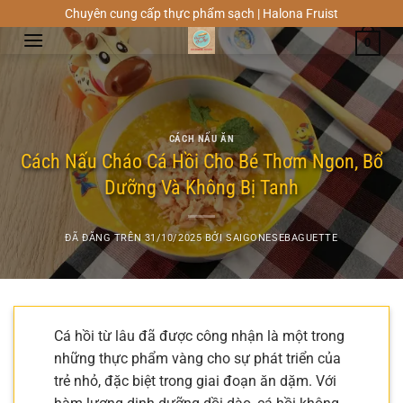
Chuyển
Chuyên cung cấp thực phẩm sạch | Halona Fruist
đến
0
nội
dung
CÁCH NẤU ĂN
Cách Nấu Cháo Cá Hồi Cho Bé Thơm Ngon, Bổ
Dưỡng Và Không Bị Tanh
ĐÃ ĐĂNG TRÊN
31/10/2025
BỞI
SAIGONESEBAGUETTE
Cá hồi từ lâu đã được công nhận là một trong
những thực phẩm vàng cho sự phát triển của
trẻ nhỏ, đặc biệt trong giai đoạn ăn dặm. Với