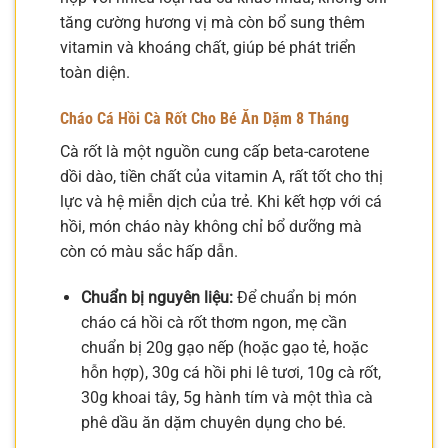
tăng cường hương vị mà còn bổ sung thêm
vitamin và khoáng chất, giúp bé phát triển
toàn diện.
Cháo Cá Hồi Cà Rốt Cho Bé Ăn Dặm 8 Tháng
Cà rốt là một nguồn cung cấp beta-carotene
dồi dào, tiền chất của vitamin A, rất tốt cho thị
lực và hệ miễn dịch của trẻ. Khi kết hợp với cá
hồi, món cháo này không chỉ bổ dưỡng mà
còn có màu sắc hấp dẫn.
Chuẩn bị nguyên liệu:
Để chuẩn bị món
cháo cá hồi cà rốt thơm ngon, mẹ cần
chuẩn bị 20g gạo nếp (hoặc gạo tẻ, hoặc
hỗn hợp), 30g cá hồi phi lê tươi, 10g cà rốt,
30g khoai tây, 5g hành tím và một thìa cà
phê dầu ăn dặm chuyên dụng cho bé.