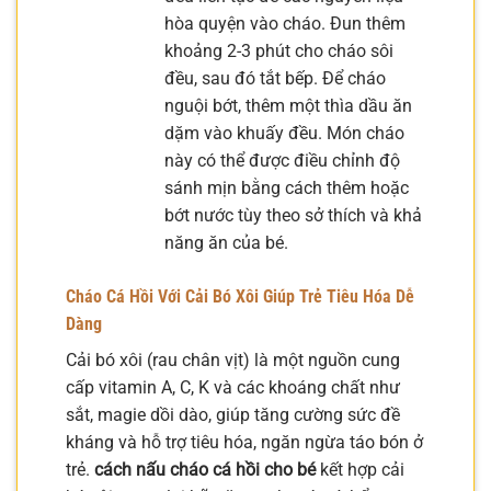
hòa quyện vào cháo. Đun thêm
khoảng 2-3 phút cho cháo sôi
đều, sau đó tắt bếp. Để cháo
nguội bớt, thêm một thìa dầu ăn
dặm vào khuấy đều. Món cháo
này có thể được điều chỉnh độ
sánh mịn bằng cách thêm hoặc
bớt nước tùy theo sở thích và khả
năng ăn của bé.
Cháo Cá Hồi Với Cải Bó Xôi Giúp Trẻ Tiêu Hóa Dễ
Dàng
Cải bó xôi (rau chân vịt) là một nguồn cung
cấp vitamin A, C, K và các khoáng chất như
sắt, magie dồi dào, giúp tăng cường sức đề
kháng và hỗ trợ tiêu hóa, ngăn ngừa táo bón ở
trẻ.
cách nấu cháo cá hồi cho bé
kết hợp cải