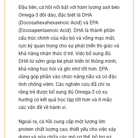
Đầu tiên, cá hồi nổi bật với hàm lượng axit béo
Omega-3 dồi dào, đặc biệt là DHA
(Docosahexahexaenoic Acid) và EPA
(Eicosapentaenoic Acid). DHA là thành phần
cấu trúc chính của não bộ và võng mạc mắt,
cực kỳ quan trọng cho sự phát triển thị giác và
khả năng nhận thức ở trẻ. Việc bổ sung đủ
DHA từ sớm giúp bé phát triển trí thông minh,
khả năng học hỏi và ghi nhớ tốt hơn. EPA
cũng góp phần vào chức năng não và có đặc
tính chống viêm. Các nghiên cứu đã chỉ ra
rằng trẻ được bổ sung đủ Omega-3 có xu
hướng có kết quả học tập tốt hơn và ít mắc
các vấn đề về hành vi.
Ngoài ra, cá hồi cung cấp một lượng lớn
protein chất lượng cao, thiết yếu cho việc xây
dựng và sửa chữa các mô cơ thể, hỗ trợ sự