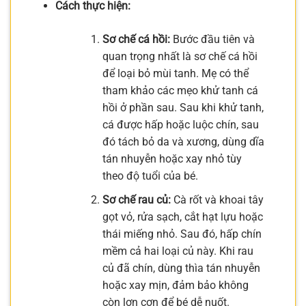
Cách thực hiện:
Sơ chế cá hồi:
Bước đầu tiên và
quan trọng nhất là sơ chế cá hồi
để loại bỏ mùi tanh. Mẹ có thể
tham khảo các mẹo khử tanh cá
hồi ở phần sau. Sau khi khử tanh,
cá được hấp hoặc luộc chín, sau
đó tách bỏ da và xương, dùng dĩa
tán nhuyễn hoặc xay nhỏ tùy
theo độ tuổi của bé.
Sơ chế rau củ:
Cà rốt và khoai tây
gọt vỏ, rửa sạch, cắt hạt lựu hoặc
thái miếng nhỏ. Sau đó, hấp chín
mềm cả hai loại củ này. Khi rau
củ đã chín, dùng thìa tán nhuyễn
hoặc xay mịn, đảm bảo không
còn lợn cợn để bé dễ nuốt.