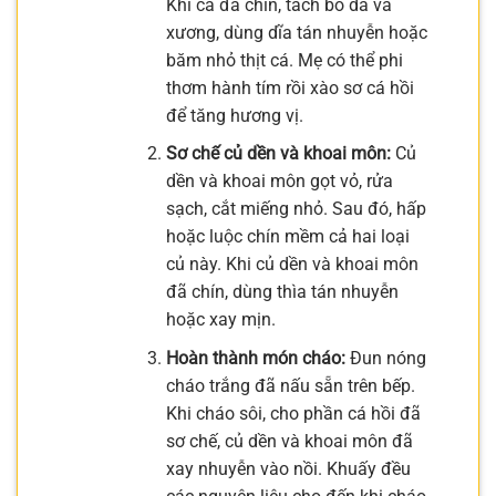
Khi cá đã chín, tách bỏ da và
xương, dùng dĩa tán nhuyễn hoặc
băm nhỏ thịt cá. Mẹ có thể phi
thơm hành tím rồi xào sơ cá hồi
để tăng hương vị.
Sơ chế củ dền và khoai môn:
Củ
dền và khoai môn gọt vỏ, rửa
sạch, cắt miếng nhỏ. Sau đó, hấp
hoặc luộc chín mềm cả hai loại
củ này. Khi củ dền và khoai môn
đã chín, dùng thìa tán nhuyễn
hoặc xay mịn.
Hoàn thành món cháo:
Đun nóng
cháo trắng đã nấu sẵn trên bếp.
Khi cháo sôi, cho phần cá hồi đã
sơ chế, củ dền và khoai môn đã
xay nhuyễn vào nồi. Khuấy đều