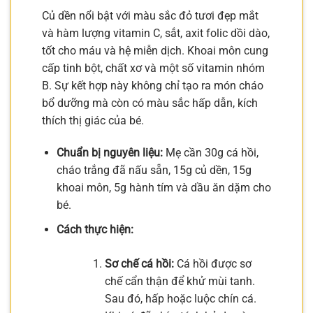
Củ dền nổi bật với màu sắc đỏ tươi đẹp mắt
và hàm lượng vitamin C, sắt, axit folic dồi dào,
tốt cho máu và hệ miễn dịch. Khoai môn cung
cấp tinh bột, chất xơ và một số vitamin nhóm
B. Sự kết hợp này không chỉ tạo ra món cháo
bổ dưỡng mà còn có màu sắc hấp dẫn, kích
thích thị giác của bé.
Chuẩn bị nguyên liệu:
Mẹ cần 30g cá hồi,
cháo trắng đã nấu sẵn, 15g củ dền, 15g
khoai môn, 5g hành tím và dầu ăn dặm cho
bé.
Cách thực hiện:
Sơ chế cá hồi:
Cá hồi được sơ
chế cẩn thận để khử mùi tanh.
Sau đó, hấp hoặc luộc chín cá.