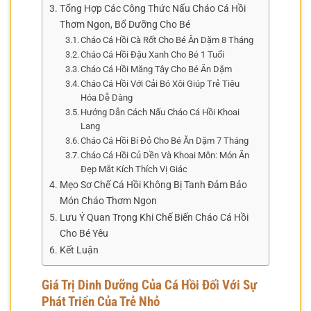
Tổng Hợp Các Công Thức Nấu Cháo Cá Hồi
Thơm Ngon, Bổ Dưỡng Cho Bé
Cháo Cá Hồi Cà Rốt Cho Bé Ăn Dặm 8 Tháng
Cháo Cá Hồi Đậu Xanh Cho Bé 1 Tuổi
Cháo Cá Hồi Măng Tây Cho Bé Ăn Dặm
Cháo Cá Hồi Với Cải Bó Xôi Giúp Trẻ Tiêu
Hóa Dễ Dàng
Hướng Dẫn Cách Nấu Cháo Cá Hồi Khoai
Lang
Cháo Cá Hồi Bí Đỏ Cho Bé Ăn Dặm 7 Tháng
Cháo Cá Hồi Củ Dền Và Khoai Môn: Món Ăn
Đẹp Mắt Kích Thích Vị Giác
Mẹo Sơ Chế Cá Hồi Không Bị Tanh Đảm Bảo
Món Cháo Thơm Ngon
Lưu Ý Quan Trọng Khi Chế Biến Cháo Cá Hồi
Cho Bé Yêu
Kết Luận
Giá Trị Dinh Dưỡng Của Cá Hồi Đối Với Sự
Phát Triển Của Trẻ Nhỏ