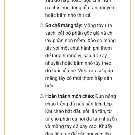
sau đó hấp hoặc luộc chín. Khi
cá chín, mẹ dùng dĩa tán nhuyễn
hoặc băm nhỏ thịt cá.
Sơ chế măng tây:
Măng tây rửa
sạch, cắt bỏ phần gốc già và chỉ
lấy phần non mềm. Xào sơ măng
tây với một chút hành phi thơm
để tăng hương vị, sau đó xay
nhuyễn hoặc băm nhỏ tùy theo
độ tuổi của bé. Việc xào sơ giúp
măng tây có mùi thơm hấp dẫn
hơn.
Hoàn thành món cháo:
Đun nóng
cháo trắng đã nấu sẵn trên bếp.
Khi cháo bắt đầu sôi lăn tăn, từ
từ cho phần cá hồi đã tán nhuyễn
và măng tây đã xay vào. Khuấy
đều liên tục để các nguyên liệu