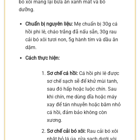
bó xôi mang lại bữa ăn xanh mát và bổ
dưỡng.
Chuẩn bị nguyên liệu:
Mẹ chuẩn bị 30g cá
hồi phi lê, cháo trắng đã nấu sẵn, 30g rau
cải bó xôi tươi non, 5g hành tím và dầu ăn
dặm.
Cách thực hiện:
Sơ chế cá hồi:
Cá hồi phi lê được
sơ chế sạch sẽ để khử mùi tanh,
sau đó hấp hoặc luộc chín. Sau
khi chín, mẹ dùng dĩa hoặc máy
xay để tán nhuyễn hoặc băm nhỏ
cá hồi, đảm bảo không còn
xương.
Sơ chế cải bó xôi:
Rau cải bó xôi
nhặt bỏ lá úa, rửa sạch dưới vòi