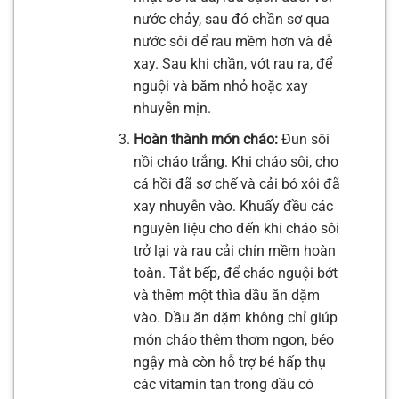
nước chảy, sau đó chần sơ qua
nước sôi để rau mềm hơn và dễ
xay. Sau khi chần, vớt rau ra, để
nguội và băm nhỏ hoặc xay
nhuyễn mịn.
Hoàn thành món cháo:
Đun sôi
nồi cháo trắng. Khi cháo sôi, cho
cá hồi đã sơ chế và cải bó xôi đã
xay nhuyễn vào. Khuấy đều các
nguyên liệu cho đến khi cháo sôi
trở lại và rau cải chín mềm hoàn
toàn. Tắt bếp, để cháo nguội bớt
và thêm một thìa dầu ăn dặm
vào. Dầu ăn dặm không chỉ giúp
món cháo thêm thơm ngon, béo
ngậy mà còn hỗ trợ bé hấp thụ
các vitamin tan trong dầu có