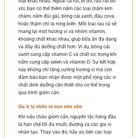
loại khác nhau. Ngoài cà rốt, bí đỏ, rau cải bó
xôi, bạn có thể thêm nấm các loại (nấm kim
châm, nấm đùi gà), bông cải xanh, đậu cove,
hoặc thậm chí là rong biển. Mỗi loại rau củ sẽ
mang lại một hương vị và nhóm vitamin,
khoáng chất khác nhau, giúp bữa ăn đa dạng
và đầy đủ dưỡng chất hơn. Ví dụ, bông cải
xanh cung cấp vitamin C và chất xơ, trong khi
nấm cung cấp selen và vitamin D. Sự kết hợp
này không chỉ tăng cường hương vị mà còn
đảm bảo bạn nhận được một phổ rộng các vi
chất dinh dưỡng cần thiết cho cơ thể trong
quá trình giảm cân.
Gia vị tự nhiên và mẹo nêm nếm
Khi nấu cháo giảm cân, nguyên tắc hàng đầu
là hạn chế tối đa muối, đường và các gia vị
nhân tạo. Thay vào đó, hãy ưu tiên các loại