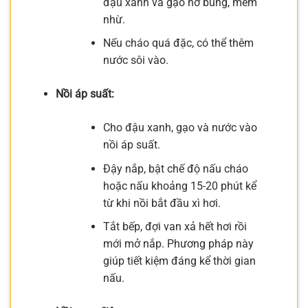
đậu xanh và gạo nở bung, mềm
nhừ.
Nếu cháo quá đặc, có thể thêm
nước sôi vào.
Nồi áp suất:
Cho đậu xanh, gạo và nước vào
nồi áp suất.
Đậy nắp, bật chế độ nấu cháo
hoặc nấu khoảng 15-20 phút kể
từ khi nồi bắt đầu xì hơi.
Tắt bếp, đợi van xả hết hơi rồi
mới mở nắp. Phương pháp này
giúp tiết kiệm đáng kể thời gian
nấu.