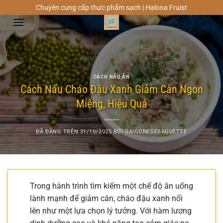
Chuyển
Chuyên cung cấp thực phẩm sạch | Halona Fruist
đến
0
nội
dung
CÁCH NẤU ĂN
Cách Nấu Cháo Đậu Xanh Giảm Cân Ngon
Miệng, Hiệu Quả
ĐÃ ĐĂNG TRÊN
31/10/2025
BỞI
SAIGONESEBAGUETTE
Trong hành trình tìm kiếm một chế độ ăn uống
lành mạnh để giảm cân, cháo đậu xanh nổi
lên như một lựa chọn lý tưởng. Với hàm lượng