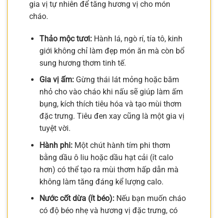
gia vị tự nhiên để tăng hương vị cho món
cháo.
Thảo mộc tươi:
Hành lá, ngò rí, tía tô, kinh
giới không chỉ làm đẹp món ăn mà còn bổ
sung hương thơm tinh tế.
Gia vị ấm:
Gừng thái lát mỏng hoặc băm
nhỏ cho vào cháo khi nấu sẽ giúp làm ấm
bụng, kích thích tiêu hóa và tạo mùi thơm
đặc trưng. Tiêu đen xay cũng là một gia vị
tuyệt vời.
Hành phi:
Một chút hành tím phi thơm
bằng dầu ô liu hoặc dầu hạt cải (ít calo
hơn) có thể tạo ra mùi thơm hấp dẫn mà
không làm tăng đáng kể lượng calo.
Nước cốt dừa (ít béo):
Nếu bạn muốn cháo
có độ béo nhẹ và hương vị đặc trưng, có