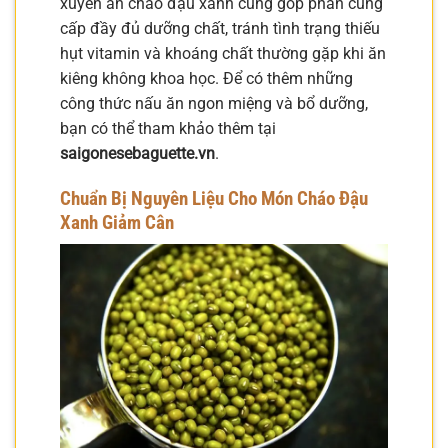
xuyên ăn cháo đậu xanh cũng góp phần cung
cấp đầy đủ dưỡng chất, tránh tình trạng thiếu
hụt vitamin và khoáng chất thường gặp khi ăn
kiêng không khoa học. Để có thêm những
công thức nấu ăn ngon miệng và bổ dưỡng,
bạn có thể tham khảo thêm tại
saigonesebaguette.vn
.
Chuẩn Bị Nguyên Liệu Cho Món Cháo Đậu
Xanh Giảm Cân