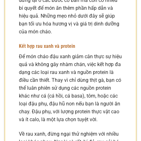
dừng lại ở các bước cơ bản mà còn có nhiều
bí quyết để món ăn thêm phần hấp dẫn và
hiệu quả. Những mẹo nhỏ dưới đây sẽ giúp
bạn tối ưu hóa hương vị và giá trị dinh dưỡng
của món cháo.
Kết hợp rau xanh và protein
Để món cháo đậu xanh giảm cân thực sự hiệu
quả và không gây nhàm chán, việc kết hợp đa
dạng các loại rau xanh và nguồn protein là
điều cần thiết. Thay vì chỉ dùng thịt gà, bạn có
thể luân phiên sử dụng các nguồn protein
khác như cá (cá hồi, cá basa), tôm, hoặc các
loại đậu phụ, đậu hũ non nếu bạn là người ăn
chay. Đậu phụ, với lượng protein thực vật cao
và ít calo, là một lựa chọn tuyệt vời.
Về rau xanh, đừng ngại thử nghiệm với nhiều