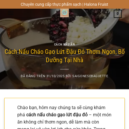
Chuyển
Chuyên cung cấp thực phẩm sạch | Halona Fruist
đến
0
nội
dung
CÁCH NẤU ĂN
Cách Nấu Cháo Gạo Lứt Đậu Đỏ Thơm Ngon, Bổ
Dưỡng Tại Nhà
ĐÃ ĐĂNG TRÊN
31/10/2025
BỞI
SAIGONESEBAGUETTE
Chào bạn, hôm nay chúng ta sẽ cùng khám
phá
cách nấu cháo gạo lứt đậu đỏ
– một món
ăn không chỉ thơm ngon, dễ làm mà còn