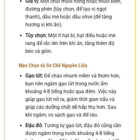
Gia vị:
Một chút muối hồng hoặc muối biển,
đường phèn (tùy chọn, để tạo vị ngọt
thanh), dầu mè hoặc dầu olive (để tăng
hương vị khi ăn).
Tùy chọn:
Một ít hạt bí, hạt điều hoặc mè
rang để rắc lên trên khi ăn, tăng thêm độ
béo và giòn.
Mẹo Chọn và Sơ Chế Nguyên Liệu
Gạo lứt:
Để cháo nhanh mềm và thơm hơn,
bạn nên ngâm gạo lứt trong nước ấm
khoảng 4-8 tiếng hoặc qua đêm. Việc này
giúp gạo lứt nở ra, giảm thời gian nấu và
giúp các dưỡng chất dễ hấp thụ hơn. Sau
khi ngâm, vo sạch gạo và để ráo.
Đậu đỏ:
Tương tự gạo lứt, đậu đỏ cũng cần
được ngâm trong nước khoảng 4-8 tiếng