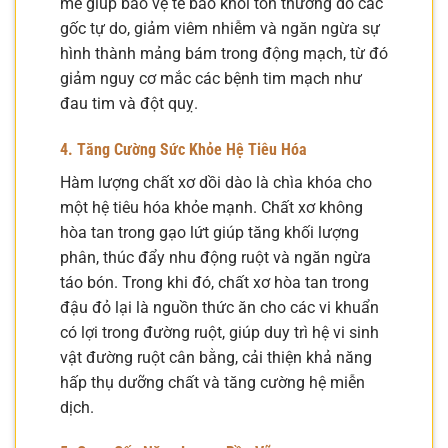
mẽ giúp bảo vệ tế bào khỏi tổn thương do các
gốc tự do, giảm viêm nhiễm và ngăn ngừa sự
hình thành mảng bám trong động mạch, từ đó
giảm nguy cơ mắc các bệnh tim mạch như
đau tim và đột quỵ.
4. Tăng Cường Sức Khỏe Hệ Tiêu Hóa
Hàm lượng chất xơ dồi dào là chìa khóa cho
một hệ tiêu hóa khỏe mạnh. Chất xơ không
hòa tan trong gạo lứt giúp tăng khối lượng
phân, thúc đẩy nhu động ruột và ngăn ngừa
táo bón. Trong khi đó, chất xơ hòa tan trong
đậu đỏ lại là nguồn thức ăn cho các vi khuẩn
có lợi trong đường ruột, giúp duy trì hệ vi sinh
vật đường ruột cân bằng, cải thiện khả năng
hấp thụ dưỡng chất và tăng cường hệ miễn
dịch.