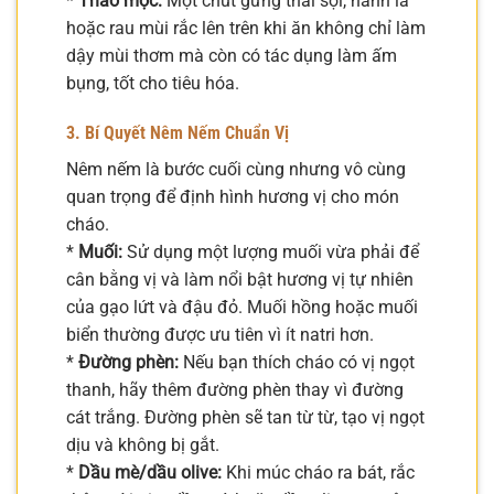
*
Thảo mộc:
Một chút gừng thái sợi, hành lá
hoặc rau mùi rắc lên trên khi ăn không chỉ làm
dậy mùi thơm mà còn có tác dụng làm ấm
bụng, tốt cho tiêu hóa.
3. Bí Quyết Nêm Nếm Chuẩn Vị
Nêm nếm là bước cuối cùng nhưng vô cùng
quan trọng để định hình hương vị cho món
cháo.
*
Muối:
Sử dụng một lượng muối vừa phải để
cân bằng vị và làm nổi bật hương vị tự nhiên
của gạo lứt và đậu đỏ. Muối hồng hoặc muối
biển thường được ưu tiên vì ít natri hơn.
*
Đường phèn:
Nếu bạn thích cháo có vị ngọt
thanh, hãy thêm đường phèn thay vì đường
cát trắng. Đường phèn sẽ tan từ từ, tạo vị ngọt
dịu và không bị gắt.
*
Dầu mè/dầu olive:
Khi múc cháo ra bát, rắc