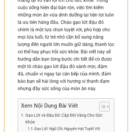
mang lại vô vàn lợi ích cho sức khỏe. Trong
cuộc sống hiện đại bận rộn, việc tìm kiếm
những món ăn vừa dinh dưỡng lại tiện lợi luôn
là ưu tiên hàng đầu. Cháo gạo lứt đậu đỏ
chính là một lựa chọn tuyệt vời, phù hợp cho
mọi lứa tuổi, từ trẻ nhỏ cần bổ sung năng
lượng đến người lớn muốn giữ dáng, thanh lọc
cơ thể hay phục hồi sức khỏe. Bài viết này sẽ
hướng dẫn bạn từng bước chi tiết để có được
một tô cháo gạo lứt đậu đỏ sánh mịn, đậm
đà, chuẩn vị ngay tại căn bếp của mình, đảm
bảo bạn sẽ hài lòng với hương vị thanh đạm
nhưng đầy sức sống của món ăn này.
Xem Nội Dung Bài Viết
Gạo Lứt và Đậu Đỏ: Cặp Đôi Vàng Cho Sức
Khỏe
Gạo Lứt: Ngũ Cốc Nguyên Hạt Tuyệt Vời