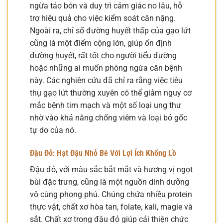
ngừa táo bón và duy trì cảm giác no lâu, hỗ
trợ hiệu quả cho việc kiểm soát cân nặng.
Ngoài ra, chỉ số đường huyết thấp của gạo lứt
cũng là một điểm cộng lớn, giúp ổn định
đường huyết, rất tốt cho người tiểu đường
hoặc những ai muốn phòng ngừa căn bệnh
này. Các nghiên cứu đã chỉ ra rằng việc tiêu
thụ gạo lứt thường xuyên có thể giảm nguy cơ
mắc bệnh tim mạch và một số loại ung thư
nhờ vào khả năng chống viêm và loại bỏ gốc
tự do của nó.
Đậu Đỏ: Hạt Đậu Nhỏ Bé Với Lợi Ích Khổng Lồ
Đậu đỏ, với màu sắc bắt mắt và hương vị ngọt
bùi đặc trưng, cũng là một nguồn dinh dưỡng
vô cùng phong phú. Chúng chứa nhiều protein
thực vật, chất xơ hòa tan, folate, kali, magie và
sắt. Chất xơ trong đậu đỏ giúp cải thiện chức