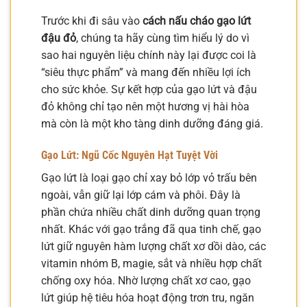
Trước khi đi sâu vào
cách nấu cháo gạo lứt
đậu đỏ
, chúng ta hãy cùng tìm hiểu lý do vì
sao hai nguyên liệu chính này lại được coi là
“siêu thực phẩm” và mang đến nhiều lợi ích
cho sức khỏe. Sự kết hợp của gạo lứt và đậu
đỏ không chỉ tạo nên một hương vị hài hòa
mà còn là một kho tàng dinh dưỡng đáng giá.
Gạo Lứt: Ngũ Cốc Nguyên Hạt Tuyệt Vời
Gạo lứt là loại gạo chỉ xay bỏ lớp vỏ trấu bên
ngoài, vẫn giữ lại lớp cám và phôi. Đây là
phần chứa nhiều chất dinh dưỡng quan trọng
nhất. Khác với gạo trắng đã qua tinh chế, gạo
lứt giữ nguyên hàm lượng chất xơ dồi dào, các
vitamin nhóm B, magie, sắt và nhiều hợp chất
chống oxy hóa. Nhờ lượng chất xơ cao, gạo
lứt giúp hệ tiêu hóa hoạt động trơn tru, ngăn