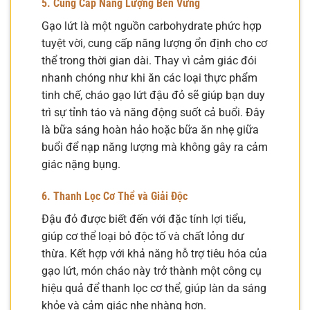
5. Cung Cấp Năng Lượng Bền Vững
Gạo lứt là một nguồn carbohydrate phức hợp
tuyệt vời, cung cấp năng lượng ổn định cho cơ
thể trong thời gian dài. Thay vì cảm giác đói
nhanh chóng như khi ăn các loại thực phẩm
tinh chế, cháo gạo lứt đậu đỏ sẽ giúp bạn duy
trì sự tỉnh táo và năng động suốt cả buổi. Đây
là bữa sáng hoàn hảo hoặc bữa ăn nhẹ giữa
buổi để nạp năng lượng mà không gây ra cảm
giác nặng bụng.
6. Thanh Lọc Cơ Thể và Giải Độc
Đậu đỏ được biết đến với đặc tính lợi tiểu,
giúp cơ thể loại bỏ độc tố và chất lỏng dư
thừa. Kết hợp với khả năng hỗ trợ tiêu hóa của
gạo lứt, món cháo này trở thành một công cụ
hiệu quả để thanh lọc cơ thể, giúp làn da sáng
khỏe và cảm giác nhẹ nhàng hơn.