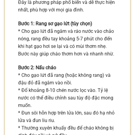
Đây là phương pháp phổ biến và dễ thực hiện
nhất, phù hợp với mọi gia đình.
Bước 1: Rang sơ gạo lứt (tùy chọn)
* Cho gạo lứt đã ngâm và ráo nước vào chảo
nóng, rang đều tay khoảng 5-7 phút cho đến
khi hạt gạo hơi se lại và có mùi thơm nhẹ.
Bước này giúp cháo thơm hơn và nhanh nhừ.
Bước 2: Nấu cháo
* Cho gạo lứt đã rang (hoặc không rang) và
đậu đỏ đã ngâm vào nồi.
* Đổ khoảng 8-10 chén nước lọc vào. Tỷ lệ
nước có thể điều chỉnh sau tùy độ đặc mong
muốn.
* Đun sôi hỗn hợp trên lửa lớn, sau đó hạ nhỏ
lửa và đun liu riu.
* Thường xuyên khuấy đều để cháo không bị