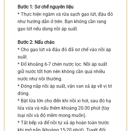
Bước 1: Sơ chế nguyên liệu
* Thực hiện ngâm và rửa sạch gạo lứt, đậu đỏ
như hướng dẫn ở trên. Bạn không cần rang
gạo lứt nếu dùng nồi áp suất.
Bước 2: Nấu cháo
* Cho gạo lứt và đậu đỏ đã sơ chế vào nồi áp
suất.
* Đổ khoảng 6-7 chén nước lọc. Nồi áp suất
giữ nước tốt hơn nên không cần quá nhiều
nước như nồi thường.
* Đóng nắp nồi áp suất, vặn van xả áp về vị trí
đóng.
* Bật lửa lớn cho đến khi nồi xì hơi, sau đó hạ
lửa vừa và nấu thêm khoảng 20-30 phút (tùy
loại nồi và độ mềm mong muốn).
* Tắt bếp và để nồi tự xả áp hoàn toàn trước
khi mở nắp (khoảng 15-20 phút). Tuyệt đối