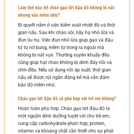
Làm thế nào để cháo gạo lứt đậu đỏ không bị nát
nhưng vẫn mềm nhừ?
Bí quyết nằm ở việc kiểm soát nhiệt độ và thời
gian nấu. Sau khi cháo sôi, hãy hạ nhỏ lửa và
đun liu riu. Việc đun nhỏ lửa giúp gạo và đậu
từ từ nở bung, mềm từ trong ra ngoài mà
không bị nát vụn. Thường xuyên khuấy đều
cũng giúp hạt cháo không bị dính đáy nồi và
chín đều. Nếu sử dụng nồi áp suất, thời gian
nấu sẽ được rút ngắn đáng kể mà vẫn đảm
bảo độ mềm nhừ.
Cháo gạo lứt đậu đỏ có phù hợp với trẻ em không?
Hoàn toàn phù hợp. Cháo gạo lứt đậu đỏ là
một nguồn dinh dưỡng tuyệt vời cho trẻ em,
cung cấp carbohydrate phức hợp, protein,
vitamin và khoáng chất cần thiết cho sự phát