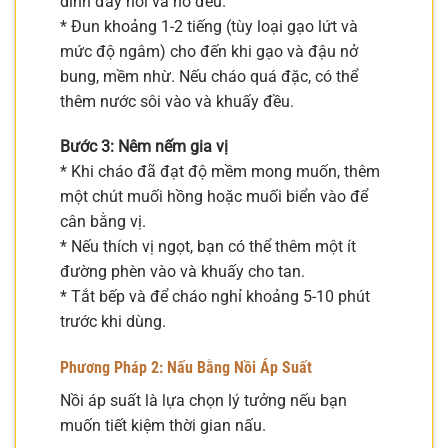
dính đáy nồi và nở đều.
* Đun khoảng 1-2 tiếng (tùy loại gạo lứt và
mức độ ngâm) cho đến khi gạo và đậu nở
bung, mềm nhừ. Nếu cháo quá đặc, có thể
thêm nước sôi vào và khuấy đều.
Bước 3: Nêm nếm gia vị
* Khi cháo đã đạt độ mềm mong muốn, thêm
một chút muối hồng hoặc muối biển vào để
cân bằng vị.
* Nếu thích vị ngọt, bạn có thể thêm một ít
đường phèn vào và khuấy cho tan.
* Tắt bếp và để cháo nghỉ khoảng 5-10 phút
trước khi dùng.
Phương Pháp 2: Nấu Bằng Nồi Áp Suất
Nồi áp suất là lựa chọn lý tưởng nếu bạn
muốn tiết kiệm thời gian nấu.