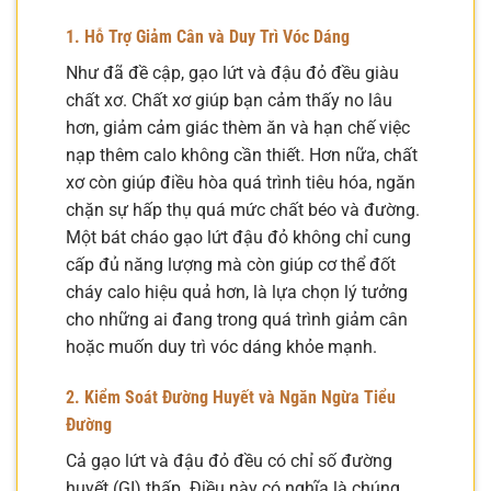
1. Hỗ Trợ Giảm Cân và Duy Trì Vóc Dáng
Như đã đề cập, gạo lứt và đậu đỏ đều giàu
chất xơ. Chất xơ giúp bạn cảm thấy no lâu
hơn, giảm cảm giác thèm ăn và hạn chế việc
nạp thêm calo không cần thiết. Hơn nữa, chất
xơ còn giúp điều hòa quá trình tiêu hóa, ngăn
chặn sự hấp thụ quá mức chất béo và đường.
Một bát cháo gạo lứt đậu đỏ không chỉ cung
cấp đủ năng lượng mà còn giúp cơ thể đốt
cháy calo hiệu quả hơn, là lựa chọn lý tưởng
cho những ai đang trong quá trình giảm cân
hoặc muốn duy trì vóc dáng khỏe mạnh.
2. Kiểm Soát Đường Huyết và Ngăn Ngừa Tiểu
Đường
Cả gạo lứt và đậu đỏ đều có chỉ số đường
huyết (GI) thấp. Điều này có nghĩa là chúng