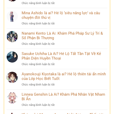
khiến
ở
Chức năng bình luận bị tắt
Chân
cộng
Kaneki
dung
đồng
Ken
Mina Ashido là ai? Hé lộ ‘siêu năng lực’ và câu
kiếm
mạng
Là
chuyện đời thú vị
sĩ
bàn
Ai?
huyền
tán
ở
Chức năng bình luận bị tắt
Khám
thoại
Mina
Phá
và
Ashido
Nanami Kento Là Ai: Khám Phá Pháp Sư Lý Trí &
Hành
những
là
Số Phận Bi Thương
Trình
bí
ai?
Biến
ẩn
ở
Chức năng bình luận bị tắt
Hé
Đổi
Nanami
lộ
Đầy
Kento
Sasuke Uchiha Là Ai? Hé Lộ Tất Tần Tật Về Kẻ
‘siêu
Bi
Là
Phản Diện Huyền Thoại
năng
kịch
Ai:
lực’
ở
Chức năng bình luận bị tắt
Khám
và
Sasuke
Phá
câu
Uchiha
Ayanokouji Kiyotaka là ai? Hé lộ thiên tài ẩn mình
Pháp
chuyện
Là
của Lớp Học Biết Tuốt
Sư
đời
Ai?
Lý
thú
ở
Chức năng bình luận bị tắt
Hé
Trí
vị
Ayanokouji
Lộ
&
Kiyotaka
Linnea Genshin Là Ai? Khám Phá Nhân Vật Nham
Tất
Số
là
Bí Ẩn
Tần
Phận
ai?
Tật
Bi
ở
Chức năng bình luận bị tắt
Hé
Về
Thương
Linnea
lộ
Kẻ
Genshin