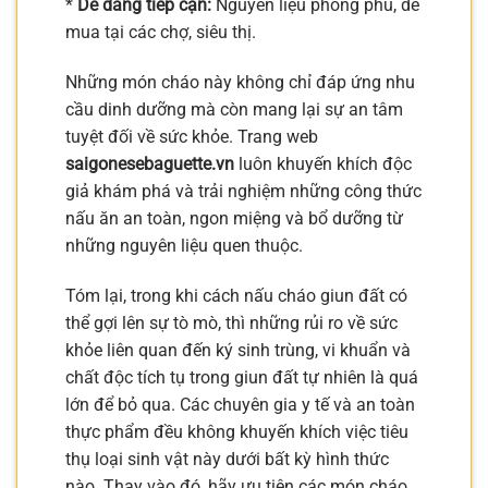
*
Dễ dàng tiếp cận:
Nguyên liệu phong phú, dễ
mua tại các chợ, siêu thị.
Những món cháo này không chỉ đáp ứng nhu
cầu dinh dưỡng mà còn mang lại sự an tâm
tuyệt đối về sức khỏe. Trang web
saigonesebaguette.vn
luôn khuyến khích độc
giả khám phá và trải nghiệm những công thức
nấu ăn an toàn, ngon miệng và bổ dưỡng từ
những nguyên liệu quen thuộc.
Tóm lại, trong khi cách nấu cháo giun đất có
thể gợi lên sự tò mò, thì những rủi ro về sức
khỏe liên quan đến ký sinh trùng, vi khuẩn và
chất độc tích tụ trong giun đất tự nhiên là quá
lớn để bỏ qua. Các chuyên gia y tế và an toàn
thực phẩm đều không khuyến khích việc tiêu
thụ loại sinh vật này dưới bất kỳ hình thức
nào. Thay vào đó, hãy ưu tiên các món cháo