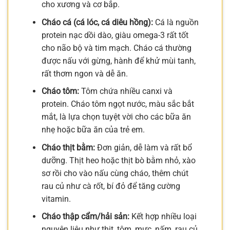
cho xương và cơ bắp.
Cháo cá (cá lóc, cá diêu hồng):
Cá là nguồn
protein nạc dồi dào, giàu omega-3 rất tốt
cho não bộ và tim mạch. Cháo cá thường
được nấu với gừng, hành để khử mùi tanh,
rất thơm ngon và dễ ăn.
Cháo tôm:
Tôm chứa nhiều canxi và
protein. Cháo tôm ngọt nước, màu sắc bắt
mắt, là lựa chọn tuyệt vời cho các bữa ăn
nhẹ hoặc bữa ăn của trẻ em.
Cháo thịt bằm:
Đơn giản, dễ làm và rất bổ
dưỡng. Thịt heo hoặc thịt bò bằm nhỏ, xào
sơ rồi cho vào nấu cùng cháo, thêm chút
rau củ như cà rốt, bí đỏ để tăng cường
vitamin.
Cháo thập cẩm/hải sản:
Kết hợp nhiều loại
nguyên liệu như thịt, tôm, mực, nấm, rau củ,