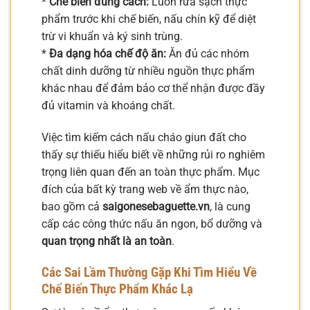
*
Chế biến đúng cách:
Luôn rửa sạch thực
phẩm trước khi chế biến, nấu chín kỹ để diệt
trừ vi khuẩn và ký sinh trùng.
*
Đa dạng hóa chế độ ăn:
Ăn đủ các nhóm
chất dinh dưỡng từ nhiều nguồn thực phẩm
khác nhau để đảm bảo cơ thể nhận được đầy
đủ vitamin và khoáng chất.
Việc tìm kiếm cách nấu cháo giun đất cho
thấy sự thiếu hiểu biết về những rủi ro nghiêm
trọng liên quan đến an toàn thực phẩm. Mục
đích của bất kỳ trang web về ẩm thực nào,
bao gồm cả
saigonesebaguette.vn
, là cung
cấp các công thức nấu ăn ngon, bổ dưỡng và
quan trọng nhất là an toàn
.
Các Sai Lầm Thường Gặp Khi Tìm Hiểu Về
Chế Biến Thực Phẩm Khác Lạ