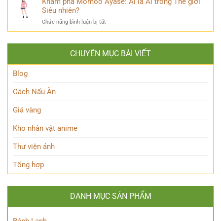
Khám phá Momoo Ayase: Ai là Ai trong Thế giới
thiên
Phản
Là
Siêu nhiên?
tài
Diện
Ai?
ẩn
Huyền
ở
Chức năng bình luận bị tắt
Khám
mình
Thoại
Khám
Phá
của
phá
Nhân
Lớp
Momoo
Vật
Học
CHUYÊN MỤC BÀI VIẾT
Ayase:
Nham
Biết
Ai
Bí
Tuốt
là
Blog
Ẩn
Ai
trong
Cách Nấu Ăn
Thế
giới
Giá vàng
Siêu
nhiên?
Kho nhân vật anime
Thư viện ảnh
Tổng hợp
DANH MỤC SẢN PHẨM