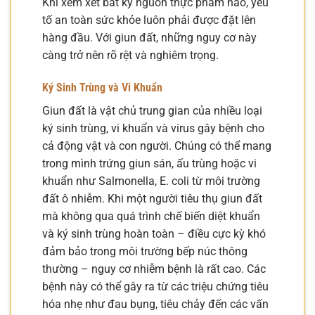
Khi xem xét bất kỳ nguồn thực phẩm nào, yếu
tố an toàn sức khỏe luôn phải được đặt lên
hàng đầu. Với giun đất, những nguy cơ này
càng trở nên rõ rệt và nghiêm trọng.
Ký Sinh Trùng và Vi Khuẩn
Giun đất là vật chủ trung gian của nhiều loại
ký sinh trùng, vi khuẩn và virus gây bệnh cho
cả động vật và con người. Chúng có thể mang
trong mình trứng giun sán, ấu trùng hoặc vi
khuẩn như Salmonella, E. coli từ môi trường
đất ô nhiễm. Khi một người tiêu thụ giun đất
mà không qua quá trình chế biến diệt khuẩn
và ký sinh trùng hoàn toàn – điều cực kỳ khó
đảm bảo trong môi trường bếp núc thông
thường – nguy cơ nhiễm bệnh là rất cao. Các
bệnh này có thể gây ra từ các triệu chứng tiêu
hóa nhẹ như đau bụng, tiêu chảy đến các vấn