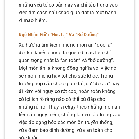
những yếu tố cơ bản này và chỉ tập trung vào
việc tìm cách nấu cháo giun đất là một hành
vi mạo hiểm.
Ngộ Nhận Giữa “Độc Lạ” Và “Bổ Dưỡng”
Xu hướng tìm kiếm những món ăn “độc lạ”
đôi khi khiến chúng ta quên đi các tiêu chí
quan trọng nhất là “an toàn” và “bổ dưỡng”.
Một món ăn lạ không đồng nghĩa với việc nó
sẽ ngon miệng hay tốt cho sức khỏe. Trong
trường hợp của cháo giun đất, sự “độc lạ” này
đi kèm với nguy cơ rất cao, hoàn toàn không
có lợi ích rõ ràng nào có thể bù đắp cho
những rủi ro. Thay vì chạy theo những món ăn
tiềm ẩn nguy hiểm, chúng ta nên tập trung vào
việc đa dạng hóa các món ăn truyền thống,
vừa đảm bảo dinh dưỡng, vừa an toàn cho
sức khỏe.