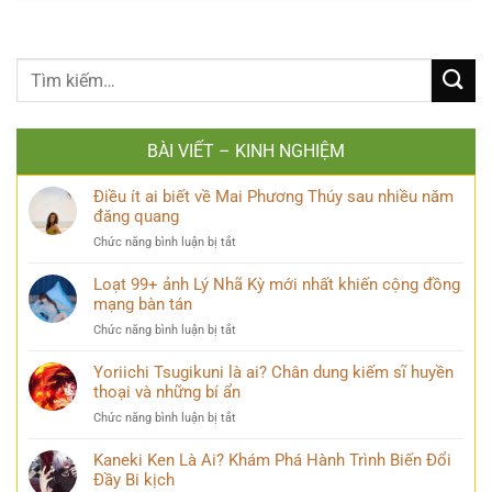
BÀI VIẾT – KINH NGHIỆM
Điều ít ai biết về Mai Phương Thúy sau nhiều năm
đăng quang
ở
Chức năng bình luận bị tắt
Điều
ít
Loạt 99+ ảnh Lý Nhã Kỳ mới nhất khiến cộng đồng
ai
mạng bàn tán
biết
ở
Chức năng bình luận bị tắt
về
Loạt
Mai
99+
Yoriichi Tsugikuni là ai? Chân dung kiếm sĩ huyền
Phương
ảnh
thoại và những bí ẩn
Thúy
Lý
sau
ở
Chức năng bình luận bị tắt
Nhã
nhiều
Yoriichi
Kỳ
năm
Tsugikuni
Kaneki Ken Là Ai? Khám Phá Hành Trình Biến Đổi
mới
đăng
là
Đầy Bi kịch
nhất
quang
ai?