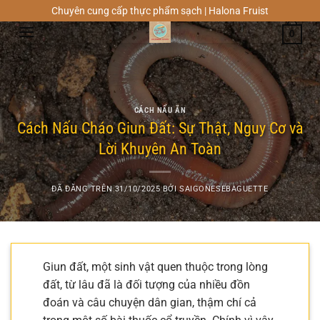
Chuyển
Chuyên cung cấp thực phẩm sạch | Halona Fruist
đến
0
nội
dung
CÁCH NẤU ĂN
Cách Nấu Cháo Giun Đất: Sự Thật, Nguy Cơ và
Lời Khuyên An Toàn
ĐÃ ĐĂNG TRÊN
31/10/2025
BỞI
SAIGONESEBAGUETTE
Giun đất, một sinh vật quen thuộc trong lòng
đất, từ lâu đã là đối tượng của nhiều đồn
đoán và câu chuyện dân gian, thậm chí cả