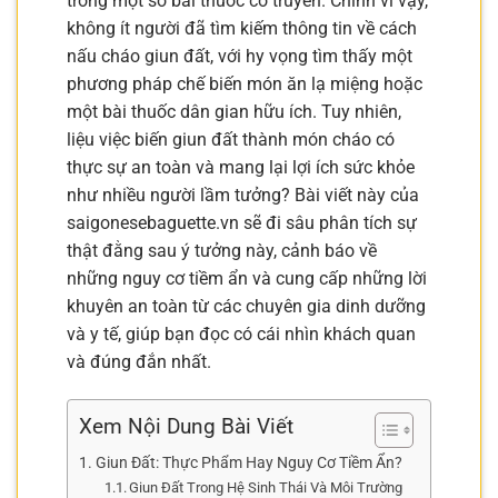
trong một số bài thuốc cổ truyền. Chính vì vậy,
không ít người đã tìm kiếm thông tin về cách
nấu cháo giun đất, với hy vọng tìm thấy một
phương pháp chế biến món ăn lạ miệng hoặc
một bài thuốc dân gian hữu ích. Tuy nhiên,
liệu việc biến giun đất thành món cháo có
thực sự an toàn và mang lại lợi ích sức khỏe
như nhiều người lầm tưởng? Bài viết này của
saigonesebaguette.vn sẽ đi sâu phân tích sự
thật đằng sau ý tưởng này, cảnh báo về
những nguy cơ tiềm ẩn và cung cấp những lời
khuyên an toàn từ các chuyên gia dinh dưỡng
và y tế, giúp bạn đọc có cái nhìn khách quan
và đúng đắn nhất.
Xem Nội Dung Bài Viết
Giun Đất: Thực Phẩm Hay Nguy Cơ Tiềm Ẩn?
Giun Đất Trong Hệ Sinh Thái Và Môi Trường