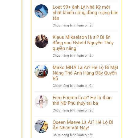
Điều
mang
bỏ
ít
Loạt 99+ ảnh Lý Nhã Kỳ mới
nhiều
qua
ai
nhất khiến cộng đồng mạng bàn
cảm
biết
xúc
tán
về
khó
ở
Chức năng bình luận bị tắt
Mai
diễn
Loạt
Phương
tả
99+
Klaus Mikaelson là ai? Bí ẩn
Thúy
ảnh
đằng sau Hybrid Nguyên Thủy
sau
Lý
nhiều
quyền năng
Nhã
năm
ở
Chức năng bình luận bị tắt
Kỳ
đăng
Klaus
mới
quang
Mikaelson
Mirko MHA Là Ai? Hé Lộ Bí Mật
nhất
là
Nàng Thỏ Anh Hùng Đầy Quyến
khiến
ai?
cộng
Rũ
Bí
đồng
ở
Chức năng bình luận bị tắt
ẩn
mạng
Mirko
đằng
bàn
MHA
Fern Frieren là ai? Hé lộ thân
sau
tán
Là
thế Nữ Phù thủy tài ba
Hybrid
Ai?
Nguyên
ở
Chức năng bình luận bị tắt
Hé
Thủy
Fern
Lộ
quyền
Frieren
Queen Maeve Là Ai? Hé Lộ Bí
Bí
năng
là
Ẩn Nhân Vật Này!
Mật
ai?
Nàng
ở
Chức năng bình luận bị tắt
Hé
Thỏ