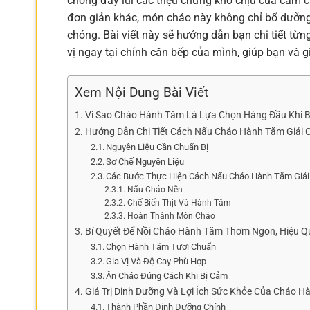
chóng đẩy lùi các triệu chứng khó chịu của cảm 
đơn giản khác, món cháo này không chỉ bổ dưỡng
chóng. Bài viết này sẽ hướng dẫn bạn chi tiết từ
vị ngay tại chính căn bếp của mình, giúp bạn và
Xem Nội Dung Bài Viết
Vì Sao Cháo Hành Tăm Là Lựa Chọn Hàng Đầu Khi 
Hướng Dẫn Chi Tiết Cách Nấu Cháo Hành Tăm Giải 
Nguyên Liệu Cần Chuẩn Bị
Sơ Chế Nguyên Liệu
Các Bước Thực Hiện Cách Nấu Cháo Hành Tăm Giả
Nấu Cháo Nền
Chế Biến Thịt Và Hành Tăm
Hoàn Thành Món Cháo
Bí Quyết Để Nồi Cháo Hành Tăm Thơm Ngon, Hiệu Q
Chọn Hành Tăm Tươi Chuẩn
Gia Vị Và Độ Cay Phù Hợp
Ăn Cháo Đúng Cách Khi Bị Cảm
Giá Trị Dinh Dưỡng Và Lợi Ích Sức Khỏe Của Cháo 
Thành Phần Dinh Dưỡng Chính