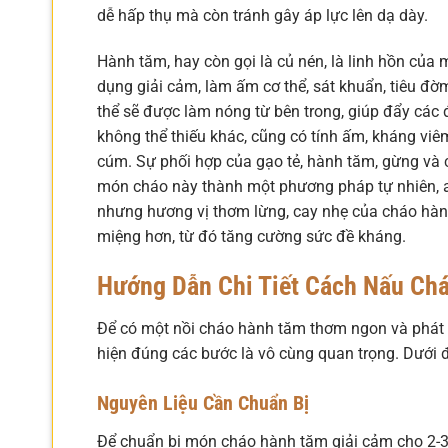
dễ hấp thụ mà còn tránh gây áp lực lên dạ dày.
Hành tăm, hay còn gọi là củ nén, là linh hồn của 
dụng giải cảm, làm ấm cơ thể, sát khuẩn, tiêu đờ
thể sẽ được làm nóng từ bên trong, giúp đẩy các
không thể thiếu khác, cũng có tính ấm, kháng viêm
cúm. Sự phối hợp của gạo tẻ, hành tăm, gừng và 
món cháo này thành một phương pháp tự nhiên, 
nhưng hương vị thơm lừng, cay nhẹ của cháo hành 
miệng hơn, từ đó tăng cường sức đề kháng.
Hướng Dẫn Chi Tiết
Cách Nấu Chá
Để có một nồi cháo hành tăm thơm ngon và phát h
hiện đúng các bước là vô cùng quan trọng. Dưới 
Nguyên Liệu Cần Chuẩn Bị
Để chuẩn bị món cháo hành tăm giải cảm cho 2-3 