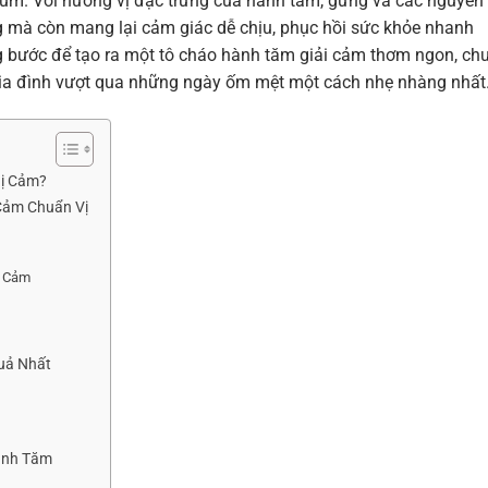
cúm. Với hương vị đặc trưng của hành tăm, gừng và các nguyên 
 mà còn mang lại cảm giác dễ chịu, phục hồi sức khỏe nhanh
ng bước để tạo ra một tô cháo hành tăm giải cảm thơm ngon, ch
 gia đình vượt qua những ngày ốm mệt một cách nhẹ nhàng nhất
Bị Cảm?
Cảm Chuẩn Vị
i Cảm
uả Nhất
Hành Tăm