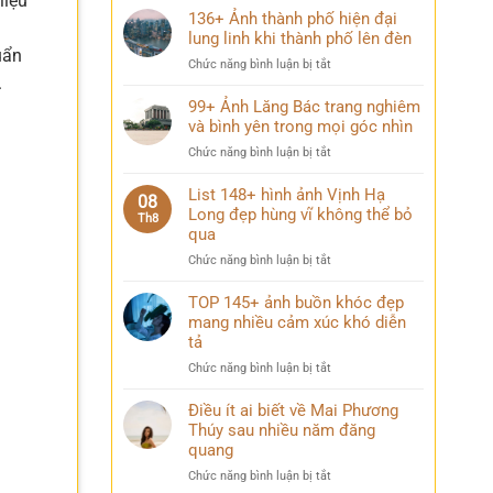
liệu
136+ Ảnh thành phố hiện đại
lung linh khi thành phố lên đèn
uẩn
ở
Chức năng bình luận bị tắt
.
136+
Ảnh
99+ Ảnh Lăng Bác trang nghiêm
thành
và bình yên trong mọi góc nhìn
phố
ở
Chức năng bình luận bị tắt
hiện
99+
đại
Ảnh
List 148+ hình ảnh Vịnh Hạ
lung
08
Lăng
Long đẹp hùng vĩ không thể bỏ
linh
Th8
Bác
qua
khi
trang
thành
ở
Chức năng bình luận bị tắt
nghiêm
phố
List
và
lên
148+
TOP 145+ ảnh buồn khóc đẹp
bình
đèn
hình
mang nhiều cảm xúc khó diễn
yên
ảnh
trong
tả
Vịnh
mọi
ở
Chức năng bình luận bị tắt
Hạ
góc
TOP
Long
nhìn
145+
Điều ít ai biết về Mai Phương
đẹp
ảnh
Thúy sau nhiều năm đăng
hùng
buồn
vĩ
quang
khóc
không
ở
Chức năng bình luận bị tắt
đẹp
thể