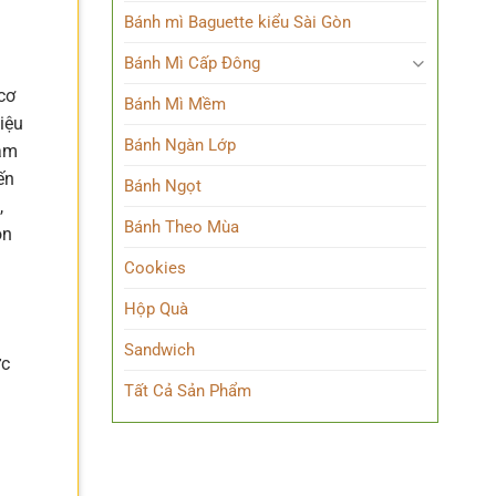
Bánh mì Baguette kiểu Sài Gòn
Bánh Mì Cấp Đông
cơ
Bánh Mì Mềm
iệu
Bánh Ngàn Lớp
cảm
ến
Bánh Ngọt
,
Bánh Theo Mùa
on
Cookies
Hộp Quà
Sandwich
ực
Tất Cả Sản Phẩm