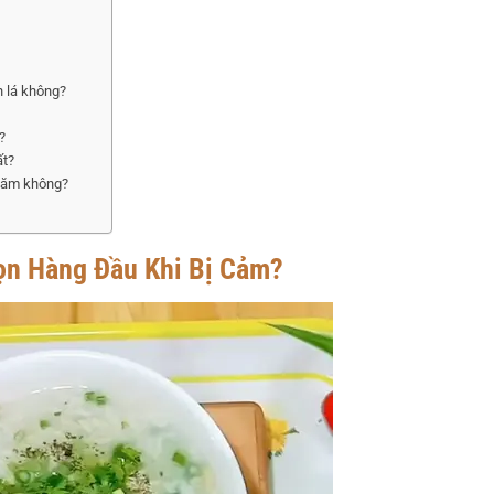
h lá không?
?
ất?
 tăm không?
ọn Hàng Đầu Khi Bị Cảm?