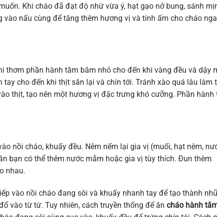
muốn. Khi cháo đã đạt độ nhừ vừa ý, hạt gạo nở bung, sánh mịn
ng vào nấu cùng để tăng thêm hương vị và tính ấm cho cháo ng
phi thơm phần hành tăm băm nhỏ cho đến khi vàng đều và dậy 
ay cho đến khi thịt săn lại và chín tới. Tránh xào quá lâu làm t
vào thịt, tạo nên một hương vị đặc trưng khó cưỡng. Phần hành
ào nồi cháo, khuấy đều. Nêm nếm lại gia vị (muối, hạt nêm, nư
ăn bạn có thể thêm nước mắm hoặc gia vị tùy thích. Đun thêm
o nhau.
tiếp vào nồi cháo đang sôi và khuấy nhanh tay để tạo thành nh
đổ vào từ từ. Tuy nhiên, cách truyền thống để ăn
cháo hành tă