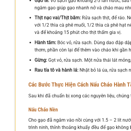
Gạo tẻ:
Vo sạch gạo khoảng 2-3 lần nước, sau 
ngâm gạo giúp gạo nhanh nở và cháo mau nhừ h
Thịt nạc vai/Thịt băm:
Rửa sạch thịt, để ráo. 
với 1/2 thìa cà phê muối, 1/2 thìa cà phê hạt
và để khoảng 15 phút cho thịt thấm gia vị.
Hành tăm:
Bóc vỏ, rửa sạch. Dùng dao đập dậ
thơm, phần còn lại để thêm vào cháo khi gần 
Gừng:
Gọt vỏ, rửa sạch. Một nửa thái lát mỏng
Rau tía tô và hành lá:
Nhặt bỏ lá úa, rửa sạch n
Các Bước Thực Hiện
Cách Nấu Cháo Hành T
Sau khi đã chuẩn bị xong các nguyên liệu, chúng
Nấu Cháo Nền
Cho gạo đã ngâm vào nồi cùng với 1.5 – 2 lít nước
trình ninh, thỉnh thoảng khuấy đều để gạo không 