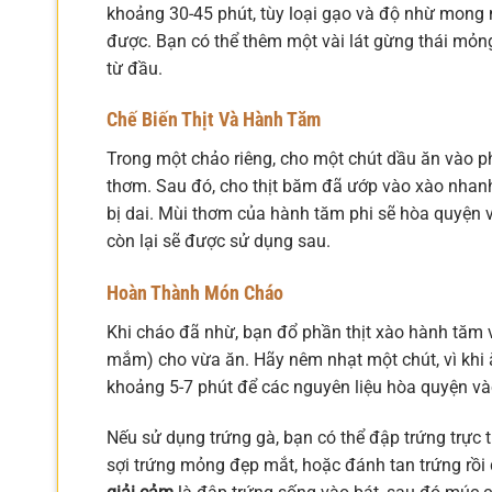
khoảng 30-45 phút, tùy loại gạo và độ nhừ mong 
được. Bạn có thể thêm một vài lát gừng thái mỏ
từ đầu.
Chế Biến Thịt Và Hành Tăm
Trong một chảo riêng, cho một chút dầu ăn vào 
thơm. Sau đó, cho thịt băm đã ướp vào xào nhanh t
bị dai. Mùi thơm của hành tăm phi sẽ hòa quyện 
còn lại sẽ được sử dụng sau.
Hoàn Thành Món Cháo
Khi cháo đã nhừ, bạn đổ phần thịt xào hành tăm v
mắm) cho vừa ăn. Hãy nêm nhạt một chút, vì khi 
khoảng 5-7 phút để các nguyên liệu hòa quyện và
Nếu sử dụng trứng gà, bạn có thể đập trứng trực 
sợi trứng mỏng đẹp mắt, hoặc đánh tan trứng rồi 