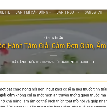
GUETTE
BÁNH MÌ CẤP ĐÔNG
BÁNH NGỌT
SANDWICH
CÁCH NẤU ĂN
o Hành Tăm Giải Cảm Đơn Giản, Ấm
ĐÃ ĐĂNG TRÊN
31/10/2025
BỞI
SAIGONESEBAGUETTE
ột bát cháo nóng hổi nghi ngút khói có lẽ là liều thuốc tinh thầ
giải cảm
không chỉ là một món ăn truyền thống quen thuộc mà
nhờ khả năng làm ấm cơ thể, kích thích toát mồ hôi và giúp nha