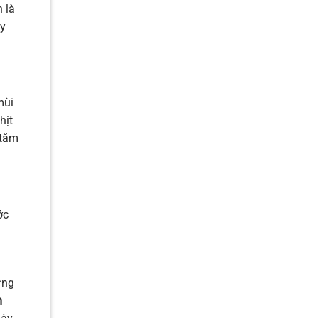
 là
ay
mùi
hịt
 tăm
ớc
ững
m