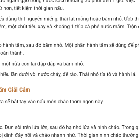
đó ngâm gạo trong nước sạch khoảng 30 phút đến 1 giờ. Việc
ơn, tiết kiệm thời gian nấu.
Nếu dùng thịt nguyên miếng, thái lát mỏng hoặc băm nhỏ. Ướp th
 nêm, một chút tiêu xay và khoảng 1 thìa cà phê nước mắm. Trộn
p hành tăm, sau đó băm nhỏ. Một phần hành tăm sẽ dùng để p
hoàn thành.
, một nửa còn lại đập dập và băm nhỏ.
hiều lần dưới vòi nước chảy, để ráo. Thái nhỏ tía tô và hành lá.
ăm Giải Cảm
 ta sẽ bắt tay vào nấu món cháo thơm ngon này.
. Đun sôi trên lửa lớn, sau đó hạ nhỏ lửa và ninh cháo. Trong 
bị dính đáy nồi và cháo nhanh nhừ. Thời gian ninh cháo thường