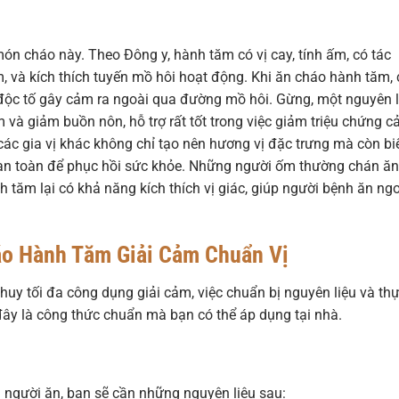
món cháo này. Theo Đông y, hành tăm có vị cay, tính ấm, có tác
m, và kích thích tuyến mồ hôi hoạt động. Khi ăn cháo hành tăm, 
 độc tố gây cảm ra ngoài qua đường mồ hôi. Gừng, một nguyên l
 và giảm buồn nôn, hỗ trợ rất tốt trong việc giảm triệu chứng 
các gia vị khác không chỉ tạo nên hương vị đặc trưng mà còn bi
an toàn để phục hồi sức khỏe. Những người ốm thường chán ăn
tăm lại có khả năng kích thích vị giác, giúp người bệnh ăn ng
o Hành Tăm Giải Cảm
Chuẩn Vị
uy tối đa công dụng giải cảm, việc chuẩn bị nguyên liệu và th
đây là công thức chuẩn mà bạn có thể áp dụng tại nhà.
người ăn, bạn sẽ cần những nguyên liệu sau: