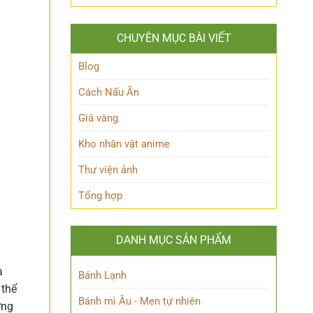
Queen
lộ
Anh
Maeve
thân
Hùng
Là
thế
Đầy
CHUYÊN MỤC BÀI VIẾT
Ai?
Nữ
Quyến
Hé
Phù
Rũ
Lộ
Blog
thủy
Bí
tài
Ẩn
Cách Nấu Ăn
ba
Nhân
Vật
Giá vàng
Này!
Kho nhân vật anime
Thư viện ảnh
Tổng hợp
DANH MỤC SẢN PHẨM
a
Bánh Lạnh
 thể
Bánh mì Âu - Men tự nhiên
ợng