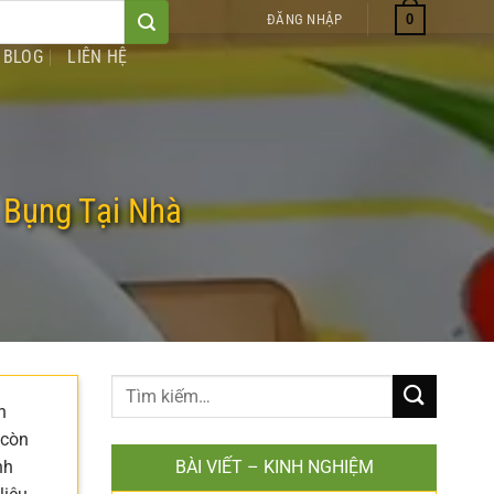
0
ĐĂNG NHẬP
BLOG
LIÊN HỆ
 Bụng Tại Nhà
n
 còn
nh
BÀI VIẾT – KINH NGHIỆM