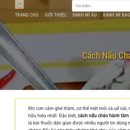
Tìm
Chuyển
kiếm:
đến
TRANG CHỦ
GIỚI THIỆU
BÁNH MÌ ÂU
BÁNH MÌ BA
nội
dung
Cách Nấu Chá
Khi cơn cảm ghé thăm, cơ thể mệt mỏi và uể oải, m
hữu hiệu nhất. Đặc biệt,
cách nấu cháo hành tăm 
là bài thuốc dân gian được nhiều người tin dùng 