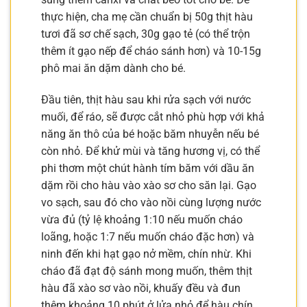
thực hiện, cha mẹ cần chuẩn bị 50g thịt hàu
tươi đã sơ chế sạch, 30g gạo tẻ (có thể trộn
thêm ít gạo nếp để cháo sánh hơn) và 10-15g
phô mai ăn dặm dành cho bé.
Đầu tiên, thịt hàu sau khi rửa sạch với nước
muối, để ráo, sẽ được cắt nhỏ phù hợp với khả
năng ăn thô của bé hoặc băm nhuyễn nếu bé
còn nhỏ. Để khử mùi và tăng hương vị, có thể
phi thơm một chút hành tím băm với dầu ăn
dặm rồi cho hàu vào xào sơ cho săn lại. Gạo
vo sạch, sau đó cho vào nồi cùng lượng nước
vừa đủ (tỷ lệ khoảng 1:10 nếu muốn cháo
loãng, hoặc 1:7 nếu muốn cháo đặc hơn) và
ninh đến khi hạt gạo nở mềm, chín nhừ. Khi
cháo đã đạt độ sánh mong muốn, thêm thịt
hàu đã xào sơ vào nồi, khuấy đều và đun
thêm khoảng 10 phút ở lửa nhỏ để hàu chín