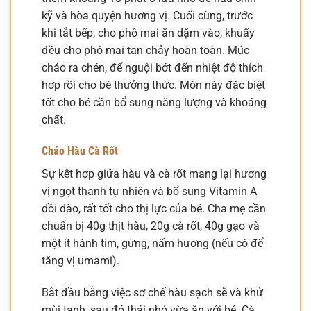
kỹ và hòa quyện hương vị. Cuối cùng, trước
khi tắt bếp, cho phô mai ăn dặm vào, khuấy
đều cho phô mai tan chảy hoàn toàn. Múc
cháo ra chén, để nguội bớt đến nhiệt độ thích
hợp rồi cho bé thưởng thức. Món này đặc biệt
tốt cho bé cần bổ sung năng lượng và khoáng
chất.
Cháo Hàu Cà Rốt
Sự kết hợp giữa hàu và cà rốt mang lại hương
vị ngọt thanh tự nhiên và bổ sung Vitamin A
dồi dào, rất tốt cho thị lực của bé. Cha mẹ cần
chuẩn bị 40g thịt hàu, 20g cà rốt, 40g gạo và
một ít hành tím, gừng, nấm hương (nếu có để
tăng vị umami).
Bắt đầu bằng việc sơ chế hàu sạch sẽ và khử
mùi tanh, sau đó thái nhỏ vừa ăn với bé. Cà