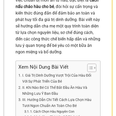
việc chuẩn bị món ăn từ hàu, đặc biệt là
cách
nấu cháo hàu cho bé
, đòi hỏi sự cẩn trọng và
kiến thức đúng đắn để đảm bảo an toàn và
phát huy tối đa giá trị dinh dưỡng. Bài viết này
sẽ hướng dẫn cha mẹ một quy trình toàn diện
từ lựa chọn nguyên liệu, sơ chế đúng cách,
đến các công thức chế biến hấp dẫn và những
lưu ý quan trọng để bé yêu có một bữa ăn
ngon miệng và bổ dưỡng.
Xem Nội Dung Bài Viết
I. Giá Trị Dinh Dưỡng Vượt Trội Của Hàu Đối
Với Sự Phát Triển Của Bé
II. Khi Nào Bé Có Thể Bắt Đầu Ăn Hàu Và
Những Lưu Ý Ban Đầu
III. Hướng Dẫn Chi Tiết Cách Lựa Chọn Hàu
Tươi Ngon Chuẩn An Toàn Cho Bé
1. Cách Chọn Hàu Nguyên Con