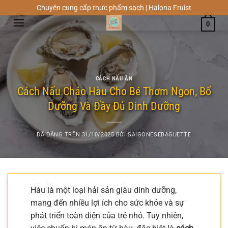
Chuyển
Chuyên cung cấp thực phẩm sạch | Halona Fruist
đến
0
nội
dung
CÁCH NẤU ĂN
Cách Nấu Cháo Hàu Cho Bé Thơm Ngon, Bổ
Dưỡng Và Đầy Đủ Dinh Dưỡng
ĐÃ ĐĂNG TRÊN
31/10/2025
BỞI
SAIGONESEBAGUETTE
Hàu là một loại hải sản giàu dinh dưỡng,
mang đến nhiều lợi ích cho sức khỏe và sự
phát triển toàn diện của trẻ nhỏ. Tuy nhiên,