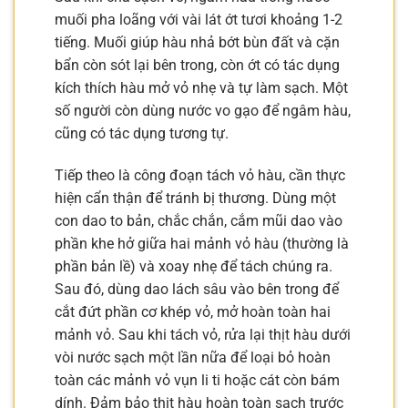
muối pha loãng với vài lát ớt tươi khoảng 1-2
tiếng. Muối giúp hàu nhả bớt bùn đất và cặn
bẩn còn sót lại bên trong, còn ớt có tác dụng
kích thích hàu mở vỏ nhẹ và tự làm sạch. Một
số người còn dùng nước vo gạo để ngâm hàu,
cũng có tác dụng tương tự.
Tiếp theo là công đoạn tách vỏ hàu, cần thực
hiện cẩn thận để tránh bị thương. Dùng một
con dao to bản, chắc chắn, cắm mũi dao vào
phần khe hở giữa hai mảnh vỏ hàu (thường là
phần bản lề) và xoay nhẹ để tách chúng ra.
Sau đó, dùng dao lách sâu vào bên trong để
cắt đứt phần cơ khép vỏ, mở hoàn toàn hai
mảnh vỏ. Sau khi tách vỏ, rửa lại thịt hàu dưới
vòi nước sạch một lần nữa để loại bỏ hoàn
toàn các mảnh vỏ vụn li ti hoặc cát còn bám
dính. Đảm bảo thịt hàu hoàn toàn sạch trước