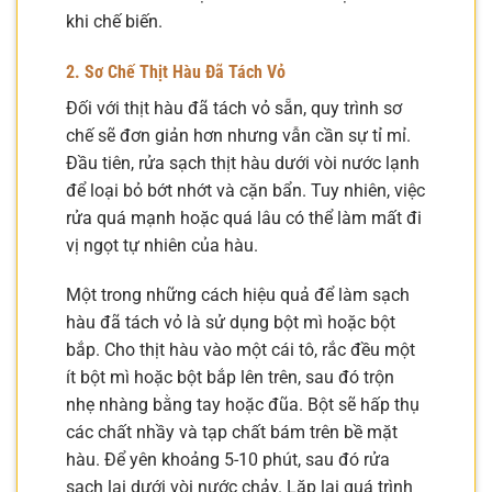
khi chế biến.
2. Sơ Chế Thịt Hàu Đã Tách Vỏ
Đối với thịt hàu đã tách vỏ sẵn, quy trình sơ
chế sẽ đơn giản hơn nhưng vẫn cần sự tỉ mỉ.
Đầu tiên, rửa sạch thịt hàu dưới vòi nước lạnh
để loại bỏ bớt nhớt và cặn bẩn. Tuy nhiên, việc
rửa quá mạnh hoặc quá lâu có thể làm mất đi
vị ngọt tự nhiên của hàu.
Một trong những cách hiệu quả để làm sạch
hàu đã tách vỏ là sử dụng bột mì hoặc bột
bắp. Cho thịt hàu vào một cái tô, rắc đều một
ít bột mì hoặc bột bắp lên trên, sau đó trộn
nhẹ nhàng bằng tay hoặc đũa. Bột sẽ hấp thụ
các chất nhầy và tạp chất bám trên bề mặt
hàu. Để yên khoảng 5-10 phút, sau đó rửa
sạch lại dưới vòi nước chảy. Lặp lại quá trình