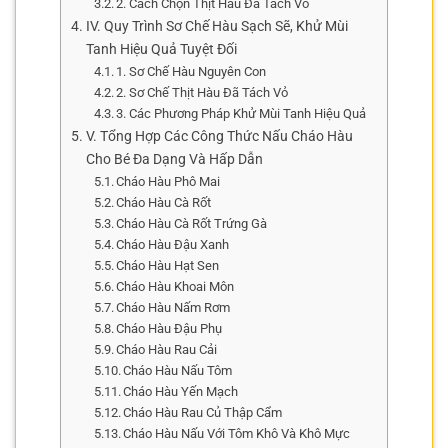
2. Cách Chọn Thịt Hàu Đã Tách Vỏ
IV. Quy Trình Sơ Chế Hàu Sạch Sẽ, Khử Mùi
Tanh Hiệu Quả Tuyệt Đối
1. Sơ Chế Hàu Nguyên Con
2. Sơ Chế Thịt Hàu Đã Tách Vỏ
3. Các Phương Pháp Khử Mùi Tanh Hiệu Quả
V. Tổng Hợp Các Công Thức Nấu Cháo Hàu
Cho Bé Đa Dạng Và Hấp Dẫn
Cháo Hàu Phô Mai
Cháo Hàu Cà Rốt
Cháo Hàu Cà Rốt Trứng Gà
Cháo Hàu Đậu Xanh
Cháo Hàu Hạt Sen
Cháo Hàu Khoai Môn
Cháo Hàu Nấm Rơm
Cháo Hàu Đậu Phụ
Cháo Hàu Rau Cải
Cháo Hàu Nấu Tôm
Cháo Hàu Yến Mạch
Cháo Hàu Rau Củ Thập Cẩm
Cháo Hàu Nấu Với Tôm Khô Và Khô Mực