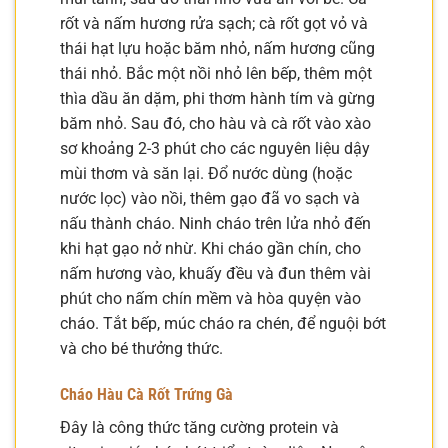
rốt và nấm hương rửa sạch; cà rốt gọt vỏ và
thái hạt lựu hoặc băm nhỏ, nấm hương cũng
thái nhỏ. Bắc một nồi nhỏ lên bếp, thêm một
thìa dầu ăn dặm, phi thơm hành tím và gừng
băm nhỏ. Sau đó, cho hàu và cà rốt vào xào
sơ khoảng 2-3 phút cho các nguyên liệu dậy
mùi thơm và săn lại. Đổ nước dùng (hoặc
nước lọc) vào nồi, thêm gạo đã vo sạch và
nấu thành cháo. Ninh cháo trên lửa nhỏ đến
khi hạt gạo nở nhừ. Khi cháo gần chín, cho
nấm hương vào, khuấy đều và đun thêm vài
phút cho nấm chín mềm và hòa quyện vào
cháo. Tắt bếp, múc cháo ra chén, để nguội bớt
và cho bé thưởng thức.
Cháo Hàu Cà Rốt Trứng Gà
Đây là công thức tăng cường protein và