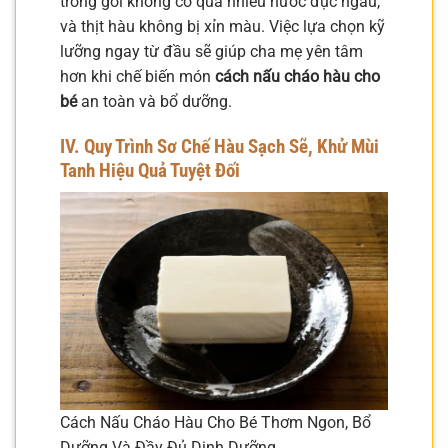
trong gói không có quá nhiều nước đục ngầu,
và thịt hàu không bị xỉn màu. Việc lựa chọn kỹ
lưỡng ngay từ đầu sẽ giúp cha mẹ yên tâm
hơn khi chế biến món
cách nấu cháo hàu cho
bé
an toàn và bổ dưỡng.
IV. Quy Trình Sơ Chế Hàu Sạch Sẽ, Khử Mùi
Tanh Hiệu Quả Tuyệt Đối
Cách Nấu Cháo Hàu Cho Bé Thơm Ngon, Bổ
Dưỡng Và Đầy Đủ Dinh Dưỡng