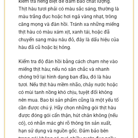
kiểm tra riêng biệt để đảm bảo chất lượng.
Thịt hàu tươi phải có màu sắc sáng, thường là
màu trắng đục hoặc hơi ngả vàng nhạt, trông
căng mọng và đàn hồi. Tránh xa những miếng
thịt hàu có màu xám xịt, xanh tái, hoặc đã
chuyển sang màu nâu đỏ, đây là dấu hiệu của
hàu đã cũ hoặc bị hỏng.
Kiểm tra độ đàn hồi bằng cách chạm nhẹ vào
miếng thịt hàu; nếu nó săn chắc và nhanh
chóng trở lại hình dạng ban đầu, đó là hàu
tươi. Nếu thịt hàu mềm nhão, chảy nước hoặc
có mùi tanh nồng khó chịu, tuyệt đối không
nên mua. Bao bì sản phẩm cũng là một yếu tố
cần được chú ý. Hãy chọn những gói thịt hàu
được đóng gói cẩn thận, hút chân không (nếu
có), có nhãn mác ghi rõ thông tin sản xuất,
hạn sử dụng và nguồn gốc. Đảm bảo bên