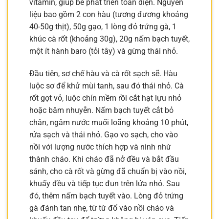
vitamin, giúp bé phát triển toàn diện. Nguyên
liệu bao gồm 2 con hàu (tương đương khoảng
40-50g thịt), 50g gạo, 1 lòng đỏ trứng gà, 1
khúc cà rốt (khoảng 30g), 20g nấm bạch tuyết,
một ít hành baro (tỏi tây) và gừng thái nhỏ.
Đầu tiên, sơ chế hàu và cà rốt sạch sẽ. Hàu
luộc sơ để khử mùi tanh, sau đó thái nhỏ. Cà
rốt gọt vỏ, luộc chín mềm rồi cắt hạt lựu nhỏ
hoặc băm nhuyễn. Nấm bạch tuyết cắt bỏ
chân, ngâm nước muối loãng khoảng 10 phút,
rửa sạch và thái nhỏ. Gạo vo sạch, cho vào
nồi với lượng nước thích hợp và ninh nhừ
thành cháo. Khi cháo đã nở đều và bắt đầu
sánh, cho cà rốt và gừng đã chuẩn bị vào nồi,
khuấy đều và tiếp tục đun trên lửa nhỏ. Sau
đó, thêm nấm bạch tuyết vào. Lòng đỏ trứng
gà đánh tan nhẹ, từ từ đổ vào nồi cháo và