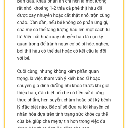
Ban đầu, khẩu phần ăn chỉ nên là một lượng
rất nhỏ, khoảng 1-2 thìa cà phê thịt hàu đã
được xay nhuyễn hoặc cắt thật nhỏ, trộn cùng
cháo. Dần dần, nếu bé không có phản ứng gì,
cha mẹ có thể tăng lượng hàu lên một cách từ
từ. Việc cắt hoặc xay nhuyễn hàu là cực kỳ
quan trọng để tránh nguy cơ bé bị hóc, nghẹn,
bởi thịt hàu có thể dai hoặc có kết cấu lạ đối
với bé.
Cuối cùng, nhưng không kém phần quan
trọng, là việc tham vấn ý kiến bác sĩ hoặc
chuyên gia dinh dưỡng nhi khoa trước khi giới
thiệu hàu, đặc biệt nếu bé có tiền sử dị ứng
thực phẩm, hen suyễn, chàm hoặc bất kỳ bệnh
lý đặc biệt nào. Bác sĩ sẽ đưa ra lời khuyên cá
nhân hóa dựa trên tình trạng sức khỏe cụ thể
của bé, giúp cha mẹ tự tin hơn trong việc đa