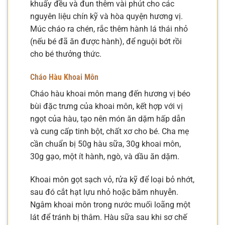
khuấy đều và đun thêm vài phút cho các
nguyên liệu chín kỹ và hòa quyện hương vị.
Múc cháo ra chén, rắc thêm hành lá thái nhỏ
(nếu bé đã ăn được hành), để nguội bớt rồi
cho bé thưởng thức.
Cháo Hàu Khoai Môn
Cháo hàu khoai môn mang đến hương vị béo
bùi đặc trưng của khoai môn, kết hợp với vị
ngọt của hàu, tạo nên món ăn dặm hấp dẫn
và cung cấp tinh bột, chất xơ cho bé. Cha mẹ
cần chuẩn bị 50g hàu sữa, 30g khoai môn,
30g gạo, một ít hành, ngò, và dầu ăn dặm.
Khoai môn gọt sạch vỏ, rửa kỹ để loại bỏ nhớt,
sau đó cắt hạt lựu nhỏ hoặc băm nhuyễn.
Ngâm khoai môn trong nước muối loãng một
lát để tránh bị thâm. Hàu sữa sau khi sơ chế