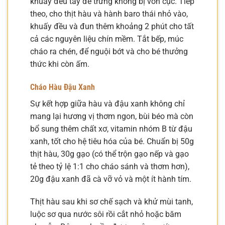
khuấy đều tay để trứng không bị vón cục. Tiếp
theo, cho thịt hàu và hành baro thái nhỏ vào,
khuấy đều và đun thêm khoảng 2 phút cho tất
cả các nguyên liệu chín mềm. Tắt bếp, múc
cháo ra chén, để nguội bớt và cho bé thưởng
thức khi còn ấm.
Cháo Hàu Đậu Xanh
Sự kết hợp giữa hàu và đậu xanh không chỉ
mang lại hương vị thơm ngon, bùi béo mà còn
bổ sung thêm chất xơ, vitamin nhóm B từ đậu
xanh, tốt cho hệ tiêu hóa của bé. Chuẩn bị 50g
thịt hàu, 30g gạo (có thể trộn gạo nếp và gạo
tẻ theo tỷ lệ 1:1 cho cháo sánh và thơm hơn),
20g đậu xanh đã cà vỡ vỏ và một ít hành tím.
Thịt hàu sau khi sơ chế sạch và khử mùi tanh,
luộc sơ qua nước sôi rồi cắt nhỏ hoặc băm