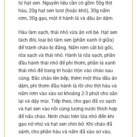
từ hạt sen. Nguyên liệu cần có gồm 50g thịt
hàu, 20g hạt sen tươi (hoặc khô), 30g nấm
rơm, 30g gạo, một ít hành lá và dầu ăn dặm.
Hàu làm sạch, thái nhỏ vừa ăn với bé. Hạt sen
tách đôi, loại bỏ tâm sen (phần xanh ở giữa)
để tránh cháo bị đắng. Nấm rơm cắt bỏ gốc,
rửa sạch và thái nhỏ. Hành lá rửa sạch, phần
đầu hành thái nhỏ để phi thơm, phần lá xanh
thái nhỏ để trang trí hoặc trộn vào cháo sau
cùng. Bắc chảo lên bếp, thêm một thìa dầu ăn
dặm, phi thơm đầu hành lá rồi cho thịt hàu và
nấm rơm vào xào sơ khoảng 2-3 phút cho săn
lại và dậy mùi. Tiếp theo, cho gạo đã vo sạch
và hạt sen vào nồi cùng lượng nước thích hợp
để nấu cháo. Ninh cháo trên lửa nhỏ đến khi
gạo nở nhừ và hạt sen chín bở. Khi cháo đã
sánh, cho phần hàu và nấm đã xào sơ vào,