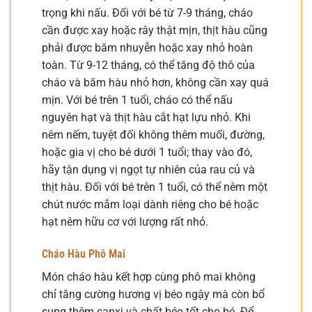
trọng khi nấu. Đối với bé từ 7-9 tháng, cháo
cần được xay hoặc rây thật mịn, thịt hàu cũng
phải được băm nhuyễn hoặc xay nhỏ hoàn
toàn. Từ 9-12 tháng, có thể tăng độ thô của
cháo và băm hàu nhỏ hơn, không cần xay quá
mịn. Với bé trên 1 tuổi, cháo có thể nấu
nguyên hạt và thịt hàu cắt hạt lựu nhỏ. Khi
nêm nếm, tuyệt đối không thêm muối, đường,
hoặc gia vị cho bé dưới 1 tuổi; thay vào đó,
hãy tận dụng vị ngọt tự nhiên của rau củ và
thịt hàu. Đối với bé trên 1 tuổi, có thể nêm một
chút nước mắm loại dành riêng cho bé hoặc
hạt nêm hữu cơ với lượng rất nhỏ.
Cháo Hàu Phô Mai
Món cháo hàu kết hợp cùng phô mai không
chỉ tăng cường hương vị béo ngậy mà còn bổ
sung thêm canxi và chất béo tốt cho bé. Để