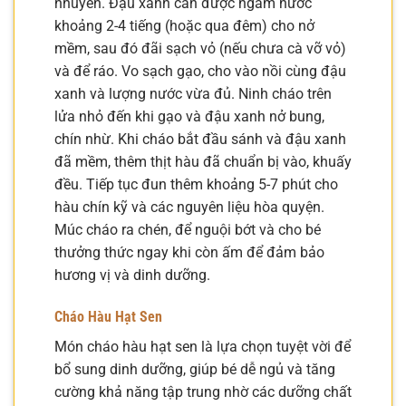
nhuyễn. Đậu xanh cần được ngâm nước
khoảng 2-4 tiếng (hoặc qua đêm) cho nở
mềm, sau đó đãi sạch vỏ (nếu chưa cà vỡ vỏ)
và để ráo. Vo sạch gạo, cho vào nồi cùng đậu
xanh và lượng nước vừa đủ. Ninh cháo trên
lửa nhỏ đến khi gạo và đậu xanh nở bung,
chín nhừ. Khi cháo bắt đầu sánh và đậu xanh
đã mềm, thêm thịt hàu đã chuẩn bị vào, khuấy
đều. Tiếp tục đun thêm khoảng 5-7 phút cho
hàu chín kỹ và các nguyên liệu hòa quyện.
Múc cháo ra chén, để nguội bớt và cho bé
thưởng thức ngay khi còn ấm để đảm bảo
hương vị và dinh dưỡng.
Cháo Hàu Hạt Sen
Món cháo hàu hạt sen là lựa chọn tuyệt vời để
bổ sung dinh dưỡng, giúp bé dễ ngủ và tăng
cường khả năng tập trung nhờ các dưỡng chất