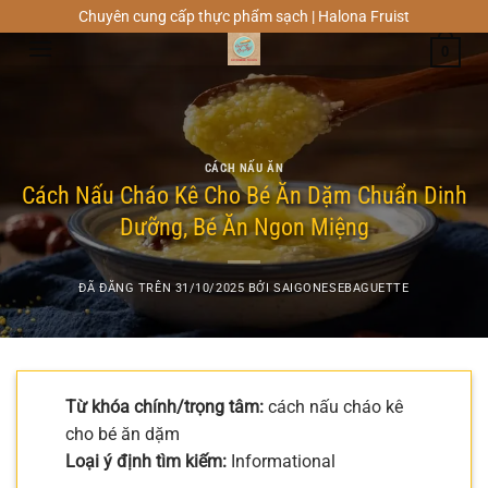
Chuyển
Chuyên cung cấp thực phẩm sạch | Halona Fruist
đến
0
nội
dung
CÁCH NẤU ĂN
Cách Nấu Cháo Kê Cho Bé Ăn Dặm Chuẩn Dinh
Dưỡng, Bé Ăn Ngon Miệng
ĐÃ ĐĂNG TRÊN
31/10/2025
BỞI
SAIGONESEBAGUETTE
Từ khóa chính/trọng tâm:
cách nấu cháo kê
cho bé ăn dặm
Loại ý định tìm kiếm:
Informational