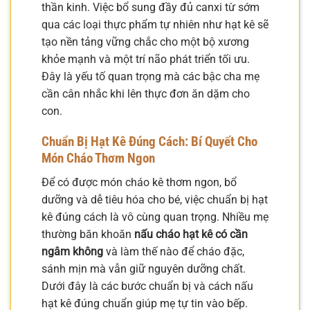
thần kinh. Việc bổ sung đầy đủ canxi từ sớm
qua các loại thực phẩm tự nhiên như hạt kê sẽ
tạo nền tảng vững chắc cho một bộ xương
khỏe mạnh và một trí não phát triển tối ưu.
Đây là yếu tố quan trọng mà các bậc cha mẹ
cần cân nhắc khi lên thực đơn ăn dặm cho
con.
Chuẩn Bị Hạt Kê Đúng Cách: Bí Quyết Cho
Món Cháo Thơm Ngon
Để có được món cháo kê thơm ngon, bổ
dưỡng và dễ tiêu hóa cho bé, việc chuẩn bị hạt
kê đúng cách là vô cùng quan trọng. Nhiều mẹ
thường băn khoăn
nấu cháo hạt kê có cần
ngâm không
và làm thế nào để cháo đặc,
sánh mịn mà vẫn giữ nguyên dưỡng chất.
Dưới đây là các bước chuẩn bị và cách nấu
hạt kê đúng chuẩn giúp mẹ tự tin vào bếp.