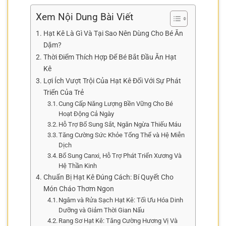
Xem Nội Dung Bài Viết
Hạt Kê Là Gì Và Tại Sao Nên Dùng Cho Bé Ăn
Dặm?
Thời Điểm Thích Hợp Để Bé Bắt Đầu Ăn Hạt
Kê
Lợi Ích Vượt Trội Của Hạt Kê Đối Với Sự Phát
Triển Của Trẻ
Cung Cấp Năng Lượng Bền Vững Cho Bé
Hoạt Động Cả Ngày
Hỗ Trợ Bổ Sung Sắt, Ngăn Ngừa Thiếu Máu
Tăng Cường Sức Khỏe Tổng Thể và Hệ Miễn
Dịch
Bổ Sung Canxi, Hỗ Trợ Phát Triển Xương Và
Hệ Thần Kinh
Chuẩn Bị Hạt Kê Đúng Cách: Bí Quyết Cho
Món Cháo Thơm Ngon
Ngâm và Rửa Sạch Hạt Kê: Tối Ưu Hóa Dinh
Dưỡng và Giảm Thời Gian Nấu
Rang Sơ Hạt Kê: Tăng Cường Hương Vị Và