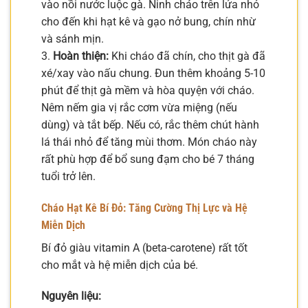
vào nồi nước luộc gà. Ninh cháo trên lửa nhỏ
cho đến khi hạt kê và gạo nở bung, chín nhừ
và sánh mịn.
3.
Hoàn thiện:
Khi cháo đã chín, cho thịt gà đã
xé/xay vào nấu chung. Đun thêm khoảng 5-10
phút để thịt gà mềm và hòa quyện với cháo.
Nêm nếm gia vị rắc cơm vừa miệng (nếu
dùng) và tắt bếp. Nếu có, rắc thêm chút hành
lá thái nhỏ để tăng mùi thơm. Món cháo này
rất phù hợp để bổ sung đạm cho bé 7 tháng
tuổi trở lên.
Cháo Hạt Kê Bí Đỏ: Tăng Cường Thị Lực và Hệ
Miễn Dịch
Bí đỏ giàu vitamin A (beta-carotene) rất tốt
cho mắt và hệ miễn dịch của bé.
Nguyên liệu: