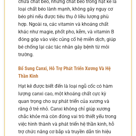
chứa chất béo, nhưng chất béo trong hạt kê là
loại chất béo lành mạnh, không gây nguy cơ
béo phì nếu được tiêu thụ ở liều lượng phù
hợp. Ngoài ra, các vitamin và khoáng chất
khác như magie, phốt pho, kẽm, và vitamin B
đóng góp vào việc củng cố hệ miễn dịch, giúp
bé chống lại các tác nhân gây bệnh từ môi
trường.
Bổ Sung Canxi, Hỗ Trợ Phát Triển Xương Và Hệ
Thần Kinh
Hạt kê được biết đến là loại ngũ cốc có hàm
lượng canxi cao, một khoáng chất cực kỳ
quan trọng cho sự phát triển của xương và
răng ở trẻ nhỏ. Canxi không chỉ giúp xương
chắc khỏe mà còn đóng vai trò thiết yếu trong
việc hình thành và phát triển hệ thần kinh, hỗ
trợ chức năng cơ bắp và truyền dẫn tín hiệu