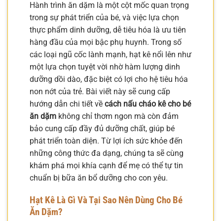
Hành trình ăn dặm là một cột mốc quan trọng
trong sự phát triển của bé, và việc lựa chọn
thực phẩm dinh dưỡng, dễ tiêu hóa là ưu tiên
hàng đầu của mọi bậc phụ huynh. Trong số
các loại ngũ cốc lành mạnh, hạt kê nổi lên như
một lựa chọn tuyệt vời nhờ hàm lượng dinh
dưỡng dồi dào, đặc biệt có lợi cho hệ tiêu hóa
non nớt của trẻ. Bài viết này sẽ cung cấp
hướng dẫn chi tiết về
cách nấu cháo kê cho bé
ăn dặm
không chỉ thơm ngon mà còn đảm
bảo cung cấp đầy đủ dưỡng chất, giúp bé
phát triển toàn diện. Từ lợi ích sức khỏe đến
những công thức đa dạng, chúng ta sẽ cùng
khám phá mọi khía cạnh để mẹ có thể tự tin
chuẩn bị bữa ăn bổ dưỡng cho con yêu.
Hạt Kê Là Gì Và Tại Sao Nên Dùng Cho Bé
Ăn Dặm?