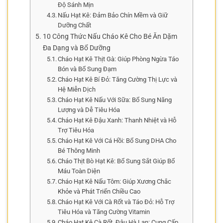
Độ Sánh Mịn
Nấu Hạt Kê: Đảm Bảo Chín Mềm và Giữ
Dưỡng Chất
10 Công Thức Nấu Cháo Kê Cho Bé Ăn Dặm
Đa Dạng và Bổ Dưỡng
Cháo Hạt Kê Thịt Gà: Giúp Phòng Ngừa Táo
Bón và Bổ Sung Đạm
Cháo Hạt Kê Bí Đỏ: Tăng Cường Thị Lực và
Hệ Miễn Dịch
Cháo Hạt Kê Nấu Với Sữa: Bổ Sung Năng
Lượng và Dễ Tiêu Hóa
Cháo Hạt Kê Đậu Xanh: Thanh Nhiệt và Hỗ
Trợ Tiêu Hóa
Cháo Hạt Kê Với Cá Hồi: Bổ Sung DHA Cho
Bé Thông Minh
Cháo Thịt Bò Hạt Kê: Bổ Sung Sắt Giúp Bổ
Máu Toàn Diện
Cháo Hạt Kê Nấu Tôm: Giúp Xương Chắc
Khỏe và Phát Triển Chiều Cao
Cháo Hạt Kê Với Cà Rốt và Táo Đỏ: Hỗ Trợ
Tiêu Hóa và Tăng Cường Vitamin
Cháo Hạt Kê Cà Rốt, Đậu Hà Lan: Cung Cấp