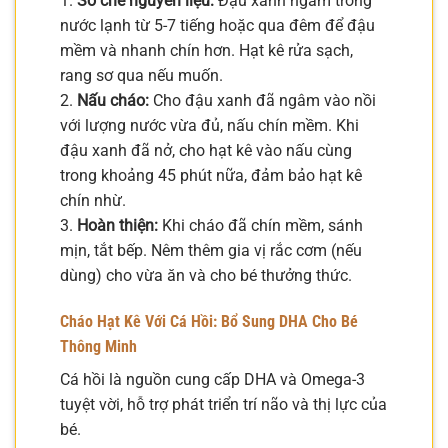
1.
Sơ chế nguyên liệu:
Đậu xanh ngâm trong
nước lạnh từ 5-7 tiếng hoặc qua đêm để đậu
mềm và nhanh chín hơn. Hạt kê rửa sạch,
rang sơ qua nếu muốn.
2.
Nấu cháo:
Cho đậu xanh đã ngâm vào nồi
với lượng nước vừa đủ, nấu chín mềm. Khi
đậu xanh đã nở, cho hạt kê vào nấu cùng
trong khoảng 45 phút nữa, đảm bảo hạt kê
chín nhừ.
3.
Hoàn thiện:
Khi cháo đã chín mềm, sánh
mịn, tắt bếp. Nêm thêm gia vị rắc cơm (nếu
dùng) cho vừa ăn và cho bé thưởng thức.
Cháo Hạt Kê Với Cá Hồi: Bổ Sung DHA Cho Bé
Thông Minh
Cá hồi là nguồn cung cấp DHA và Omega-3
tuyệt vời, hỗ trợ phát triển trí não và thị lực của
bé.