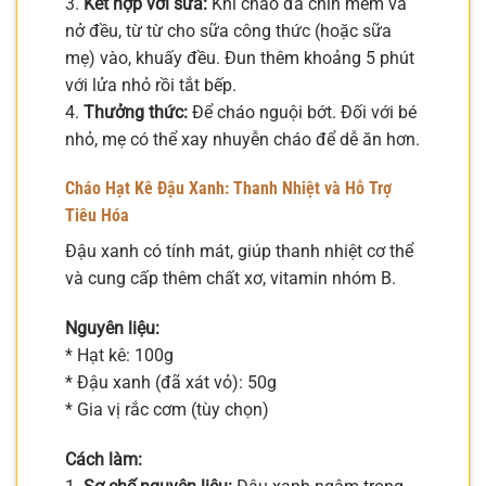
3.
Kết hợp với sữa:
Khi cháo đã chín mềm và
nở đều, từ từ cho sữa công thức (hoặc sữa
mẹ) vào, khuấy đều. Đun thêm khoảng 5 phút
với lửa nhỏ rồi tắt bếp.
4.
Thưởng thức:
Để cháo nguội bớt. Đối với bé
nhỏ, mẹ có thể xay nhuyễn cháo để dễ ăn hơn.
Cháo Hạt Kê Đậu Xanh: Thanh Nhiệt và Hỗ Trợ
Tiêu Hóa
Đậu xanh có tính mát, giúp thanh nhiệt cơ thể
và cung cấp thêm chất xơ, vitamin nhóm B.
Nguyên liệu:
* Hạt kê: 100g
* Đậu xanh (đã xát vỏ): 50g
* Gia vị rắc cơm (tùy chọn)
Cách làm: