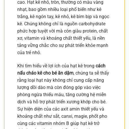
cao. Hạt kê nhỏ, tròn, thường có màu vàng
nhạt, bao gồm nhiều loại phổ biến như kê
trắng, kê ngón tay, kê nhỏ, kê bìm bịp và ngọc
kê. Chúng không chỉ là nguồn carbohydrate
phức hợp tuyệt vời mà còn giàu protein, chất
xơ, vitamin và khoáng chất thiết yếu, là nền
tảng vững chắc cho sự phát triển khỏe mạnh
của trẻ nhỏ.
Khi tìm hiểu về lợi ích của hạt kê trong
cách
nấu cháo kê cho bé ăn dặm
, chúng ta sẽ thấy
rằng loại hạt này không chỉ cung cấp năng
lượng dồi dào mà còn đóng góp vào việc
phòng ngừa thiếu máu, tăng cường hệ miễn
dịch và hỗ trợ phát triển xương khớp cho bé.
Sự hiện diện của các axit amin thiết yếu và
khoáng chất như sắt, canxi, magie, phốt pho
cùng các vitamin nhóm B giúp hạt kê trở