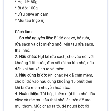
* Hạt kê: 60g
* Bí đỏ: 100g
* Dầu olive ăn dặm
* Mùi tàu (ngò rí)
Cách làm:
1.
Sơ chế nguyên liệu:
Bí đỏ gọt vỏ, bỏ ruột,
rửa sạch và cắt miếng nhỏ. Mùi tàu rửa sạch,
thái nhỏ.
2.
Nấu cháo:
Hạt kê rửa sạch, cho vào nồi với
khoảng 1 lít nước, đun sôi rồi hạ lửa nhỏ, nấu
đến khi hạt kê nở to và mềm.
3.
Nấu cùng bí đỏ:
Khi cháo kê đã chín mềm,
cho bí đỏ vào nấu cùng khoảng 15 phút đến
khi bí đỏ mềm nhuyễn hoàn toàn.
4.
Hoàn thiện:
Tắt bếp, thêm một thìa nhỏ dầu
olive và rắc mùi tàu thái nhỏ lên trên để tạo
mùi thơm. Múc cháo ra tô, để nguội bớt rồi