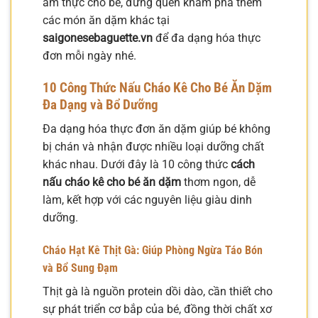
ẩm thực cho bé, đừng quên khám phá thêm
các món ăn dặm khác tại
saigonesebaguette.vn
để đa dạng hóa thực
đơn mỗi ngày nhé.
10 Công Thức Nấu Cháo Kê Cho Bé Ăn Dặm
Đa Dạng và Bổ Dưỡng
Đa dạng hóa thực đơn ăn dặm giúp bé không
bị chán và nhận được nhiều loại dưỡng chất
khác nhau. Dưới đây là 10 công thức
cách
nấu cháo kê cho bé ăn dặm
thơm ngon, dễ
làm, kết hợp với các nguyên liệu giàu dinh
dưỡng.
Cháo Hạt Kê Thịt Gà: Giúp Phòng Ngừa Táo Bón
và Bổ Sung Đạm
Thịt gà là nguồn protein dồi dào, cần thiết cho
sự phát triển cơ bắp của bé, đồng thời chất xơ