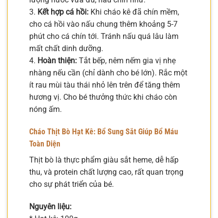
3.
Kết hợp cá hồi:
Khi cháo kê đã chín mềm,
cho cá hồi vào nấu chung thêm khoảng 5-7
phút cho cá chín tới. Tránh nấu quá lâu làm
mất chất dinh dưỡng.
4.
Hoàn thiện:
Tắt bếp, nêm nếm gia vị nhẹ
nhàng nếu cần (chỉ dành cho bé lớn). Rắc một
ít rau mùi tàu thái nhỏ lên trên để tăng thêm
hương vị. Cho bé thưởng thức khi cháo còn
nóng ấm.
Cháo Thịt Bò Hạt Kê: Bổ Sung Sắt Giúp Bổ Máu
Toàn Diện
Thịt bò là thực phẩm giàu sắt heme, dễ hấp
thu, và protein chất lượng cao, rất quan trọng
cho sự phát triển của bé.
Nguyên liệu: