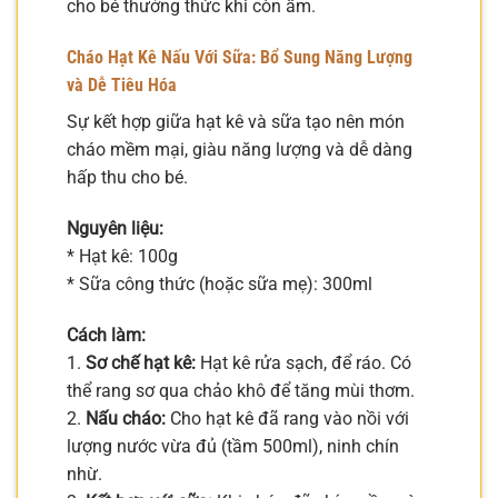
cho bé thưởng thức khi còn ấm.
Cháo Hạt Kê Nấu Với Sữa: Bổ Sung Năng Lượng
và Dễ Tiêu Hóa
Sự kết hợp giữa hạt kê và sữa tạo nên món
cháo mềm mại, giàu năng lượng và dễ dàng
hấp thu cho bé.
Nguyên liệu:
* Hạt kê: 100g
* Sữa công thức (hoặc sữa mẹ): 300ml
Cách làm:
1.
Sơ chế hạt kê:
Hạt kê rửa sạch, để ráo. Có
thể rang sơ qua chảo khô để tăng mùi thơm.
2.
Nấu cháo:
Cho hạt kê đã rang vào nồi với
lượng nước vừa đủ (tầm 500ml), ninh chín
nhừ.