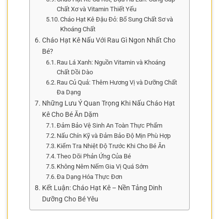
Chất Xơ và Vitamin Thiết Yếu
Cháo Hạt Kê Đậu Đỏ: Bổ Sung Chất Sơ và
Khoáng Chất
Cháo Hạt Kê Nấu Với Rau Gì Ngon Nhất Cho
Bé?
Rau Lá Xanh: Nguồn Vitamin và Khoáng
Chất Dồi Dào
Rau Củ Quả: Thêm Hương Vị và Dưỡng Chất
Đa Dạng
Những Lưu Ý Quan Trọng Khi Nấu Cháo Hạt
Kê Cho Bé Ăn Dặm
Đảm Bảo Vệ Sinh An Toàn Thực Phẩm
Nấu Chín Kỹ và Đảm Bảo Độ Mịn Phù Hợp
Kiểm Tra Nhiệt Độ Trước Khi Cho Bé Ăn
Theo Dõi Phản Ứng Của Bé
Không Nêm Nếm Gia Vị Quá Sớm
Đa Dạng Hóa Thực Đơn
Kết Luận: Cháo Hạt Kê – Nền Tảng Dinh
Dưỡng Cho Bé Yêu