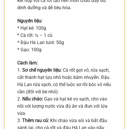
kết hợp với cà rốt tạo nên món cháo đầy đủ
dinh dưỡng và dễ tiêu hóa.
Nguyên liệu:
* Hạt kê: 100g
* Cà rốt: ½ – 1 củ
* Đậu Hà Lan tươi: 50g
* Gạo: 100g
Cách làm:
1.
Sơ chế nguyên liệu:
Cà rốt gọt vỏ, rửa sạch,
cắt thành hạt lựu nhỏ hoặc băm nhuyễn. Đậu
Hà Lan rửa sạch, có thể luộc sơ rồi bóc vỏ nếu
cần (đối với bé nhỏ).
2.
Nấu cháo:
Gạo và hạt kê vo sạch, cho vào
nồi với lượng nước vừa đủ ăn và đun với lửa
vừa.
3.
Thêm rau củ:
Khi cháo vừa sôi và bắt đầu
sánh lại, cho cà rốt và đậu Hà Lan vào nấu