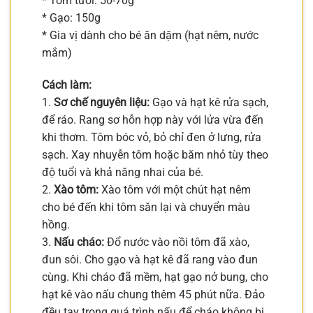
* Tôm tươi: 50-70g
* Gạo: 150g
* Gia vị dành cho bé ăn dặm (hạt nêm, nước
mắm)
Cách làm:
1.
Sơ chế nguyên liệu:
Gạo và hạt kê rửa sạch,
để ráo. Rang sơ hỗn hợp này với lửa vừa đến
khi thơm. Tôm bóc vỏ, bỏ chỉ đen ở lưng, rửa
sạch. Xay nhuyễn tôm hoặc băm nhỏ tùy theo
độ tuổi và khả năng nhai của bé.
2.
Xào tôm:
Xào tôm với một chút hạt nêm
cho bé đến khi tôm săn lại và chuyển màu
hồng.
3.
Nấu cháo:
Đổ nước vào nồi tôm đã xào,
đun sôi. Cho gạo và hạt kê đã rang vào đun
cùng. Khi cháo đã mềm, hạt gạo nở bung, cho
hạt kê vào nấu chung thêm 45 phút nữa. Đảo
đều tay trong quá trình nấu để cháo không bị