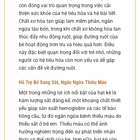
còn đóng vai trò quan trọng trong việc cải
thiện sức khỏe của hệ tiêu hóa và hệ bài tiết.
Chất xơ hòa tan giúp làm mềm phân, ngăn
ngừa táo bón, trong khi chất xơ không hòa tan
thúc đẩy nhu động ruột, giúp đường ruột của
bé hoạt động trơn tru và hiệu quả hơn. Điều
này đặc biệt quan trọng đối với trẻ nhỏ, những
người có hệ tiêu hóa còn non yếu và dễ gặp
các vấn đề về đường ruột.
Hỗ Trợ Bổ Sung Sắt, Ngăn Ngừa Thiếu Máu
Một trong những lợi ích nổi bật của hạt kê là
hàm lượng sắt đáng kể, một khoáng chất thiết
yếu giúp sản xuất hemoglobin và các tế bào
hồng cầu, từ đó ngăn ngừa bệnh thiếu máu do
thiếu sắt ở trẻ em. Thiếu máu có thể ảnh
hưởng nghiêm trọng đến sự phát triển nhận
thức và thể chất của bé. Hơn nữa, hạt kê còn