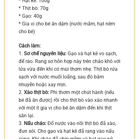
* Hạt kê: 100g
* Thịt bò: 70g
* Gạo: 40g
* Gia vị cho bé ăn dặm (nước mắm, hạt nêm
cho bé)
Cách làm:
1.
Sơ chế nguyên liệu:
Gạo và hạt kê vo sạch,
để ráo. Rang sơ hỗn hợp này trên chảo khô với
lửa vừa đến khi có mùi thơm nhẹ. Thịt bò rửa
sạch với nước muối loãng, sau đó băm
nhuyễn hoặc xay mịn.
2.
Xào thịt bò:
Phi thơm một chút hành (nếu
bé đã ăn được) rồi cho thịt bò vào xào nhanh
với một ít gia vị cho bé ăn dặm đến khi thịt
săn lại.
3.
Nấu cháo:
Đổ nước vào nồi thịt bò đã xào,
đun sôi. Cho gạo và hạt kê đã rang vào nấu
cùng. Khi cháo đã chín mềm và hạt gạo nở