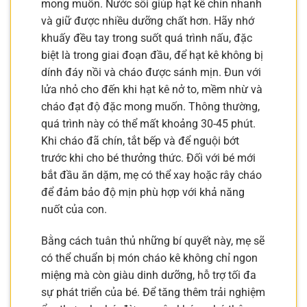
mong muốn. Nước sôi giúp hạt kê chín nhanh
và giữ được nhiều dưỡng chất hơn. Hãy nhớ
khuấy đều tay trong suốt quá trình nấu, đặc
biệt là trong giai đoạn đầu, để hạt kê không bị
dính đáy nồi và cháo được sánh mịn. Đun với
lửa nhỏ cho đến khi hạt kê nở to, mềm nhừ và
cháo đạt độ đặc mong muốn. Thông thường,
quá trình này có thể mất khoảng 30-45 phút.
Khi cháo đã chín, tắt bếp và để nguội bớt
trước khi cho bé thưởng thức. Đối với bé mới
bắt đầu ăn dặm, mẹ có thể xay hoặc rây cháo
để đảm bảo độ mịn phù hợp với khả năng
nuốt của con.
Bằng cách tuân thủ những bí quyết này, mẹ sẽ
có thể chuẩn bị món cháo kê không chỉ ngon
miệng mà còn giàu dinh dưỡng, hỗ trợ tối đa
sự phát triển của bé. Để tăng thêm trải nghiệm