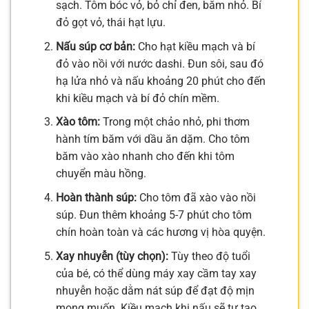
sạch. Tôm bóc vỏ, bỏ chỉ đen, băm nhỏ. Bí
đỏ gọt vỏ, thái hạt lựu.
Nấu súp cơ bản:
Cho hạt kiều mạch và bí
đỏ vào nồi với nước dashi. Đun sôi, sau đó
hạ lửa nhỏ và nấu khoảng 20 phút cho đến
khi kiều mạch và bí đỏ chín mềm.
Xào tôm:
Trong một chảo nhỏ, phi thơm
hành tím băm với dầu ăn dặm. Cho tôm
băm vào xào nhanh cho đến khi tôm
chuyển màu hồng.
Hoàn thành súp:
Cho tôm đã xào vào nồi
súp. Đun thêm khoảng 5-7 phút cho tôm
chín hoàn toàn và các hương vị hòa quyện.
Xay nhuyễn (tùy chọn):
Tùy theo độ tuổi
của bé, có thể dùng máy xay cầm tay xay
nhuyễn hoặc dằm nát súp để đạt độ mịn
mong muốn. Kiều mạch khi nấu sẽ tự tạo