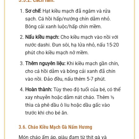
Sơ chế:
Hạt kiều mạch đã ngâm và rửa
sạch. Cá hồi hấp/nướng chín dằm nhỏ.
Bông cải xanh luộc/hấp chín mềm.
Nấu kiều mạch:
Cho kiều mạch vào nồi với
nước dashi. Đun sôi, hạ lửa nhỏ, nấu 15-20
phút cho kiều mạch nở mềm.
Thêm nguyên liệu:
Khi kiều mạch gần chín,
cho cá hồi dằm và bông cải xanh đã chín
vào nồi. Đảo đều, nấu thêm 5-7 phút.
Hoàn thành:
Tùy theo độ tuổi của bé, có thể
xay nhuyễn hoặc dằm nát cháo. Thêm ½
thìa cà phê dầu ô liu hoặc dầu gấc vào
trước khi cho bé ăn.
3.6. Cháo Kiều Mạch Gà Nấm Hương
Món cháo ấm áp, giàu đạm từ thịt gà và