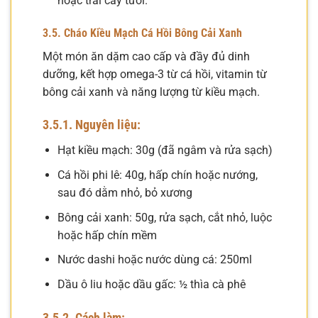
hoặc trái cây tươi.
3.5. Cháo Kiều Mạch Cá Hồi Bông Cải Xanh
Một món ăn dặm cao cấp và đầy đủ dinh
dưỡng, kết hợp omega-3 từ cá hồi, vitamin từ
bông cải xanh và năng lượng từ kiều mạch.
3.5.1. Nguyên liệu:
Hạt kiều mạch: 30g (đã ngâm và rửa sạch)
Cá hồi phi lê: 40g, hấp chín hoặc nướng,
sau đó dằm nhỏ, bỏ xương
Bông cải xanh: 50g, rửa sạch, cắt nhỏ, luộc
hoặc hấp chín mềm
Nước dashi hoặc nước dùng cá: 250ml
Dầu ô liu hoặc dầu gấc: ½ thìa cà phê
3.5.2. Cách làm: