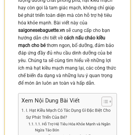
lượng dưỡng chất phong phú, hạt kiều mạch
hay còn gọi là tam giác mạch, không chỉ giúp
bé phát triển toàn diện mà còn hỗ trợ hệ tiêu
hóa khỏe mạnh. Bài viết này của
saigonesebaguette.vn
sẽ cung cấp cho bạn
hướng dẫn chi tiết về
cách nấu cháo kiều
mạch cho bé
thơm ngon, bổ dưỡng, đảm bảo
đáp ứng đầy đủ nhu cầu dinh dưỡng của bé
yêu. Chúng ta sẽ cùng tìm hiểu về những lợi
ích mà hạt kiều mạch mang lại, các công thức
chế biến đa dạng và những lưu ý quan trọng
để món ăn luôn an toàn và hấp dẫn.
Xem Nội Dung Bài Viết
I. Hạt Kiều Mạch Có Tác Dụng Gì Đặc Biệt Cho
Sự Phát Triển Của Bé?
1.1. Hỗ Trợ Hệ Tiêu Hóa Khỏe Mạnh và Ngăn
Ngừa Táo Bón