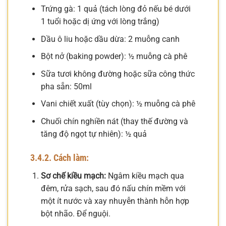
Trứng gà: 1 quả (tách lòng đỏ nếu bé dưới
1 tuổi hoặc dị ứng với lòng trắng)
Dầu ô liu hoặc dầu dừa: 2 muỗng canh
Bột nở (baking powder): ½ muỗng cà phê
Sữa tươi không đường hoặc sữa công thức
pha sẵn: 50ml
Vani chiết xuất (tùy chọn): ½ muỗng cà phê
Chuối chín nghiền nát (thay thế đường và
tăng độ ngọt tự nhiên): ½ quả
3.4.2. Cách làm:
Sơ chế kiều mạch:
Ngâm kiều mạch qua
đêm, rửa sạch, sau đó nấu chín mềm với
một ít nước và xay nhuyễn thành hỗn hợp
bột nhão. Để nguội.