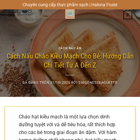
Chuyển
Chuyên cung cấp thực phẩm sạch | Halona Fruist
đến
0
nội
dung
CÁCH NẤU ĂN
Cách Nấu Cháo Kiều Mạch Cho Bé: Hướng Dẫn
Chi Tiết Từ A Đến Z
ĐÃ ĐĂNG TRÊN
31/10/2025
BỞI
SAIGONESEBAGUETTE
Cháo hạt kiều mạch là một lựa chọn dinh
dưỡng tuyệt vời và dễ tiêu hóa, rất thích hợp
cho các bé trong giai đoạn ăn dặm. Với hàm