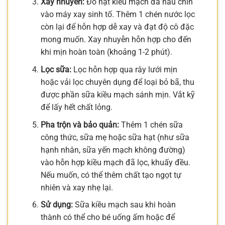
Xay nhuyễn:
Đổ hạt kiều mạch đã nấu chín
vào máy xay sinh tố. Thêm 1 chén nước lọc
còn lại để hỗn hợp dễ xay và đạt độ cô đặc
mong muốn. Xay nhuyễn hỗn hợp cho đến
khi mịn hoàn toàn (khoảng 1-2 phút).
Lọc sữa:
Lọc hỗn hợp qua rây lưới mịn
hoặc vải lọc chuyên dụng để loại bỏ bã, thu
được phần sữa kiều mạch sánh mịn. Vắt kỹ
để lấy hết chất lỏng.
Pha trộn và bảo quản:
Thêm 1 chén sữa
công thức, sữa mẹ hoặc sữa hạt (như sữa
hạnh nhân, sữa yến mạch không đường)
vào hỗn hợp kiều mạch đã lọc, khuấy đều.
Nếu muốn, có thể thêm chất tạo ngọt tự
nhiên và xay nhẹ lại.
Sử dụng:
Sữa kiều mạch sau khi hoàn
thành có thể cho bé uống ấm hoặc để