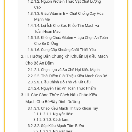
1.2. Nguồn Protein Thực Vật Chất Lượng
Cao
1.3. Giàu Vitamin E – Chất Chống Oxy Hóa
Mạnh Mẽ
1.4. Lợi Ích Cho Sức Khỏe Tim Mạch và
Tuần Hoàn Máu
1.5. Không Chứa Gluten – Lựa Chọn An Toàn
Cho Bé Dị Ứng
1.6. Cung Cấp Khoáng Chất Thiết Yếu
II. Hướng Dẫn Chung Khi Chuẩn Bị Kiều Mạch
Cho Bé Ăn Dặm
2.1. Chọn Lựa và Sơ Chế Hạt Kiều Mạch
2.2. Thời Điểm Giới Thiệu Kiều Mạch Cho Bé
2.3. Điều Chỉnh Độ Thô và Kết Cấu
2.4. Nguyên Tắc An Toàn Thực Phẩm
III. Các Công Thức Cách Nấu Cháo Kiều
Mạch Cho Bé Đầy Dinh Dưỡng
3.1. Cháo Kiều Mạch Thịt Bò Khoai Tây
3.1.1. Nguyên liệu:
3.1.2. Cách làm:
3.2. Súp Kiều Mạch Tôm Bí Đỏ
3.2.1. Nguyên liệu: