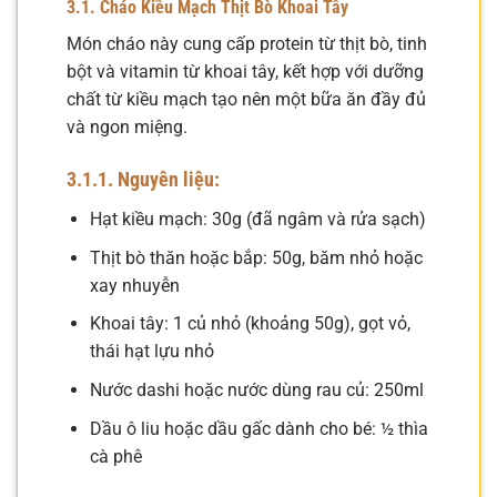
3.1. Cháo Kiều Mạch Thịt Bò Khoai Tây
Món cháo này cung cấp protein từ thịt bò, tinh
bột và vitamin từ khoai tây, kết hợp với dưỡng
chất từ kiều mạch tạo nên một bữa ăn đầy đủ
và ngon miệng.
3.1.1. Nguyên liệu:
Hạt kiều mạch: 30g (đã ngâm và rửa sạch)
Thịt bò thăn hoặc bắp: 50g, băm nhỏ hoặc
xay nhuyễn
Khoai tây: 1 củ nhỏ (khoảng 50g), gọt vỏ,
thái hạt lựu nhỏ
Nước dashi hoặc nước dùng rau củ: 250ml
Dầu ô liu hoặc dầu gấc dành cho bé: ½ thìa
cà phê