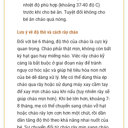
nhiệt độ phù hợp (khoảng 37-40 độ C)
trước khi cho bé ăn. Tuyệt đối không cho
bé ăn cháo quá nóng.
Lưu ý về độ thô và cách rây cháo
Đối với bé 6 tháng, độ thô của cháo là cực kỳ
quan trọng. Cháo phải thật mịn, không còn bất
kỳ hạt gạo hay miếng nào. Việc rây cháo kỹ
càng là bắt buộc ở giai đoạn này để tránh
nguy cơ hóc sặc và giúp hệ tiêu hóa non nớt
của bé dễ dàng xử lý. Mẹ có thể dùng thìa ép
cháo qua rây hoặc sử dụng máy xay cầm tay
để xay mịn cháo sau khi nấu (tuy nhiên rây sẽ
giúp cháo mịn hơn). Khi bé lớn hơn, khoảng 7-
8 tháng, mẹ có thể chuyển sang cháo vỡ hạt
hoặc cháo rây lợn cợn hơn một chút, rồi dần
dần tăng độ thô theo khả năng nhai nuốt của
bé. Sự chuyển đổi từ cháo rây mịn sang cháo