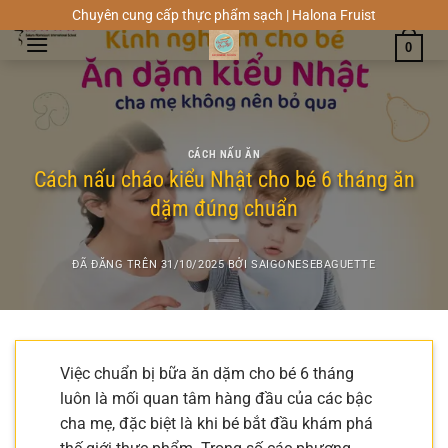
Chuyển
Chuyên cung cấp thực phẩm sạch | Halona Fruist
đến
0
nội
dung
CÁCH NẤU ĂN
Cách nấu cháo kiểu Nhật cho bé 6 tháng ăn
dặm đúng chuẩn
ĐÃ ĐĂNG TRÊN
31/10/2025
BỞI
SAIGONESEBAGUETTE
Việc chuẩn bị bữa ăn dặm cho bé 6 tháng
luôn là mối quan tâm hàng đầu của các bậc
cha mẹ, đặc biệt là khi bé bắt đầu khám phá