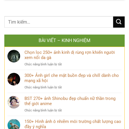
BÀI VIẾT – KINH NGHIỆM
Chọn lọc 250+ ảnh kinh dị rùng rợn khiến người
xem nổi da gà
ở
Chức năng bình luận bị tắt
Chọn
lọc
300+ Ảnh girl che mặt buồn đẹp và chill dành cho
250+
mạng xã hội
ảnh
ở
Chức năng bình luận bị tắt
kinh
300+
dị
Ảnh
BST 270+ ảnh Shinobu đẹp chuẩn nữ thần trong
rùng
girl
thế giới anime
rợn
che
khiến
ở
Chức năng bình luận bị tắt
mặt
người
BST
buồn
xem
270+
150+ Hình ảnh ô nhiễm môi trường chất lượng cao
đẹp
nổi
ảnh
đầy ý nghĩa
và
da