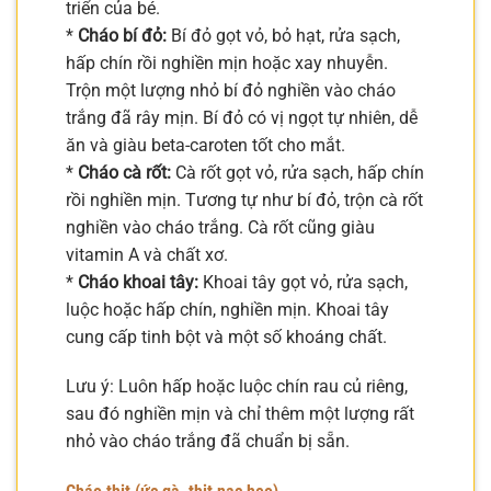
triển của bé.
*
Cháo bí đỏ:
Bí đỏ gọt vỏ, bỏ hạt, rửa sạch,
hấp chín rồi nghiền mịn hoặc xay nhuyễn.
Trộn một lượng nhỏ bí đỏ nghiền vào cháo
trắng đã rây mịn. Bí đỏ có vị ngọt tự nhiên, dễ
ăn và giàu beta-caroten tốt cho mắt.
*
Cháo cà rốt:
Cà rốt gọt vỏ, rửa sạch, hấp chín
rồi nghiền mịn. Tương tự như bí đỏ, trộn cà rốt
nghiền vào cháo trắng. Cà rốt cũng giàu
vitamin A và chất xơ.
*
Cháo khoai tây:
Khoai tây gọt vỏ, rửa sạch,
luộc hoặc hấp chín, nghiền mịn. Khoai tây
cung cấp tinh bột và một số khoáng chất.
Lưu ý: Luôn hấp hoặc luộc chín rau củ riêng,
sau đó nghiền mịn và chỉ thêm một lượng rất
nhỏ vào cháo trắng đã chuẩn bị sẵn.