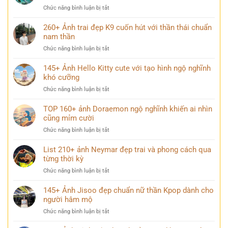
Shinobu
chill
gà
ở
Chức năng bình luận bị tắt
đẹp
dành
150+
chuẩn
cho
Hình
260+ Ảnh trai đẹp K9 cuốn hút với thần thái chuẩn
nữ
mạng
ảnh
nam thần
thần
xã
ô
trong
hội
ở
Chức năng bình luận bị tắt
nhiễm
thế
260+
môi
giới
Ảnh
145+ Ảnh Hello Kitty cute với tạo hình ngộ nghĩnh
trường
anime
trai
khó cưỡng
chất
đẹp
lượng
ở
Chức năng bình luận bị tắt
K9
cao
145+
cuốn
đầy
Ảnh
TOP 160+ ảnh Doraemon ngộ nghĩnh khiến ai nhìn
hút
ý
Hello
cũng mỉm cười
với
nghĩa
Kitty
thần
ở
Chức năng bình luận bị tắt
cute
thái
TOP
với
chuẩn
160+
List 210+ ảnh Neymar đẹp trai và phong cách qua
tạo
nam
ảnh
từng thời kỳ
hình
thần
Doraemon
ngộ
ở
Chức năng bình luận bị tắt
ngộ
nghĩnh
List
nghĩnh
khó
210+
145+ Ảnh Jisoo đẹp chuẩn nữ thần Kpop dành cho
khiến
cưỡng
ảnh
người hâm mộ
ai
Neymar
nhìn
ở
Chức năng bình luận bị tắt
đẹp
cũng
145+
trai
mỉm