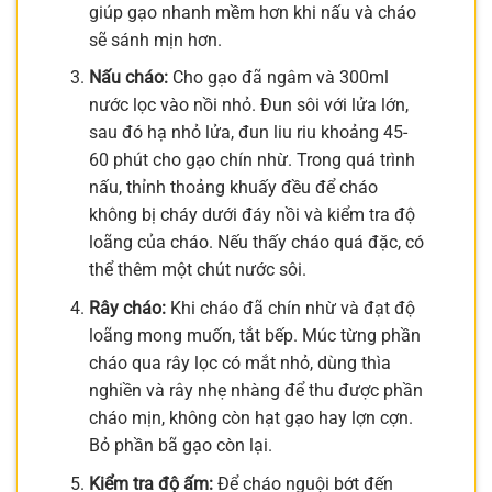
giúp gạo nhanh mềm hơn khi nấu và cháo
sẽ sánh mịn hơn.
Nấu cháo:
Cho gạo đã ngâm và 300ml
nước lọc vào nồi nhỏ. Đun sôi với lửa lớn,
sau đó hạ nhỏ lửa, đun liu riu khoảng 45-
60 phút cho gạo chín nhừ. Trong quá trình
nấu, thỉnh thoảng khuấy đều để cháo
không bị cháy dưới đáy nồi và kiểm tra độ
loãng của cháo. Nếu thấy cháo quá đặc, có
thể thêm một chút nước sôi.
Rây cháo:
Khi cháo đã chín nhừ và đạt độ
loãng mong muốn, tắt bếp. Múc từng phần
cháo qua rây lọc có mắt nhỏ, dùng thìa
nghiền và rây nhẹ nhàng để thu được phần
cháo mịn, không còn hạt gạo hay lợn cợn.
Bỏ phần bã gạo còn lại.
Kiểm tra độ ấm:
Để cháo nguội bớt đến