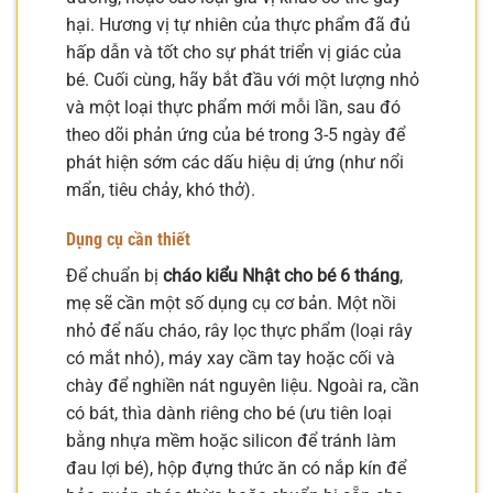
hại. Hương vị tự nhiên của thực phẩm đã đủ
hấp dẫn và tốt cho sự phát triển vị giác của
bé. Cuối cùng, hãy bắt đầu với một lượng nhỏ
và một loại thực phẩm mới mỗi lần, sau đó
theo dõi phản ứng của bé trong 3-5 ngày để
phát hiện sớm các dấu hiệu dị ứng (như nổi
mẩn, tiêu chảy, khó thở).
Dụng cụ cần thiết
Để chuẩn bị
cháo kiểu Nhật cho bé 6 tháng
,
mẹ sẽ cần một số dụng cụ cơ bản. Một nồi
nhỏ để nấu cháo, rây lọc thực phẩm (loại rây
có mắt nhỏ), máy xay cầm tay hoặc cối và
chày để nghiền nát nguyên liệu. Ngoài ra, cần
có bát, thìa dành riêng cho bé (ưu tiên loại
bằng nhựa mềm hoặc silicon để tránh làm
đau lợi bé), hộp đựng thức ăn có nắp kín để