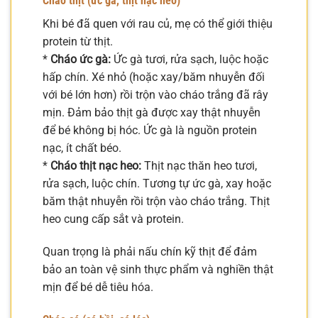
Cháo thịt (ức gà, thịt nạc heo)
Khi bé đã quen với rau củ, mẹ có thể giới thiệu
protein từ thịt.
*
Cháo ức gà:
Ức gà tươi, rửa sạch, luộc hoặc
hấp chín. Xé nhỏ (hoặc xay/băm nhuyễn đối
với bé lớn hơn) rồi trộn vào cháo trắng đã rây
mịn. Đảm bảo thịt gà được xay thật nhuyễn
để bé không bị hóc. Ức gà là nguồn protein
nạc, ít chất béo.
*
Cháo thịt nạc heo:
Thịt nạc thăn heo tươi,
rửa sạch, luộc chín. Tương tự ức gà, xay hoặc
băm thật nhuyễn rồi trộn vào cháo trắng. Thịt
heo cung cấp sắt và protein.
Quan trọng là phải nấu chín kỹ thịt để đảm
bảo an toàn vệ sinh thực phẩm và nghiền thật
mịn để bé dễ tiêu hóa.