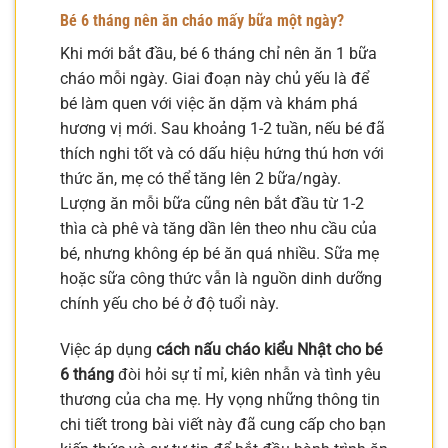
Bé 6 tháng nên ăn cháo mấy bữa một ngày?
Khi mới bắt đầu, bé 6 tháng chỉ nên ăn 1 bữa
cháo mỗi ngày. Giai đoạn này chủ yếu là để
bé làm quen với việc ăn dặm và khám phá
hương vị mới. Sau khoảng 1-2 tuần, nếu bé đã
thích nghi tốt và có dấu hiệu hứng thú hơn với
thức ăn, mẹ có thể tăng lên 2 bữa/ngày.
Lượng ăn mỗi bữa cũng nên bắt đầu từ 1-2
thìa cà phê và tăng dần lên theo nhu cầu của
bé, nhưng không ép bé ăn quá nhiều. Sữa mẹ
hoặc sữa công thức vẫn là nguồn dinh dưỡng
chính yếu cho bé ở độ tuổi này.
Việc áp dụng
cách nấu cháo kiểu Nhật cho bé
6 tháng
đòi hỏi sự tỉ mỉ, kiên nhẫn và tình yêu
thương của cha mẹ. Hy vọng những thông tin
chi tiết trong bài viết này đã cung cấp cho bạn