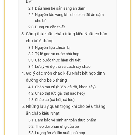
biết
Dấu hiệu bé sẵn sàng ăn dặm
Nguyên tắc vàng khi chế biến đồ ăn dặm
cho bé
Dụng cụ cần thiết
Công thức nấu cháo trắng kiểu Nhật cơ bản
cho bé 6 tháng
Nguyên liệu chuẩn bị
Tỷ lệ gạo và nước phù hợp
Các bước thực hiện chi tiết
Lưu ý về độ thô và cách rây cháo
Gợi ý các món cháo kiểu Nhật kết hợp dinh
dưỡng cho bé 6 tháng
Cháo rau củ (bí đỏ, cà rốt, khoai tây)
Cháo thịt (ức gà, thịt nạc heo)
Cháo cá (cá hồi, cá lóc)
Những lưu ý quan trọng khi cho bé 6 tháng
ăn cháo kiểu Nhật
Đảm bảo vệ sinh an toàn thực phẩm
Theo dõi phản ứng của bé
Lượng ăn và tần suất phù hợp