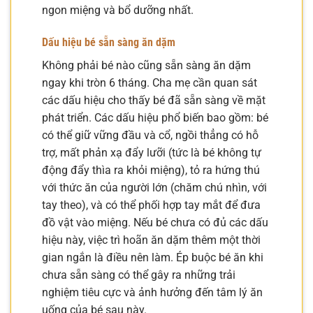
ngon miệng và bổ dưỡng nhất.
Dấu hiệu bé sẵn sàng ăn dặm
Không phải bé nào cũng sẵn sàng ăn dặm
ngay khi tròn 6 tháng. Cha mẹ cần quan sát
các dấu hiệu cho thấy bé đã sẵn sàng về mặt
phát triển. Các dấu hiệu phổ biến bao gồm: bé
có thể giữ vững đầu và cổ, ngồi thẳng có hỗ
trợ, mất phản xạ đẩy lưỡi (tức là bé không tự
động đẩy thìa ra khỏi miệng), tỏ ra hứng thú
với thức ăn của người lớn (chăm chú nhìn, với
tay theo), và có thể phối hợp tay mắt để đưa
đồ vật vào miệng. Nếu bé chưa có đủ các dấu
hiệu này, việc trì hoãn ăn dặm thêm một thời
gian ngắn là điều nên làm. Ép buộc bé ăn khi
chưa sẵn sàng có thể gây ra những trải
nghiệm tiêu cực và ảnh hưởng đến tâm lý ăn
uống của bé sau này.