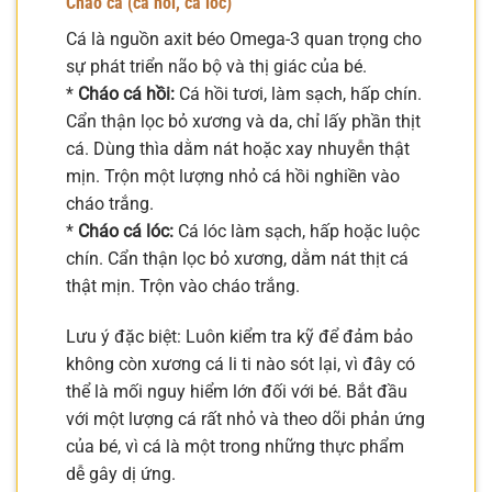
Cháo cá (cá hồi, cá lóc)
Cá là nguồn axit béo Omega-3 quan trọng cho
sự phát triển não bộ và thị giác của bé.
*
Cháo cá hồi:
Cá hồi tươi, làm sạch, hấp chín.
Cẩn thận lọc bỏ xương và da, chỉ lấy phần thịt
cá. Dùng thìa dằm nát hoặc xay nhuyễn thật
mịn. Trộn một lượng nhỏ cá hồi nghiền vào
cháo trắng.
*
Cháo cá lóc:
Cá lóc làm sạch, hấp hoặc luộc
chín. Cẩn thận lọc bỏ xương, dằm nát thịt cá
thật mịn. Trộn vào cháo trắng.
Lưu ý đặc biệt: Luôn kiểm tra kỹ để đảm bảo
không còn xương cá li ti nào sót lại, vì đây có
thể là mối nguy hiểm lớn đối với bé. Bắt đầu
với một lượng cá rất nhỏ và theo dõi phản ứng
của bé, vì cá là một trong những thực phẩm
dễ gây dị ứng.