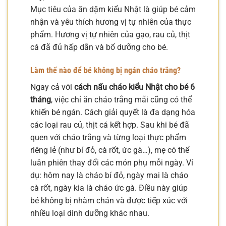
Mục tiêu của ăn dặm kiểu Nhật là giúp bé cảm
nhận và yêu thích hương vị tự nhiên của thực
phẩm. Hương vị tự nhiên của gạo, rau củ, thịt
cá đã đủ hấp dẫn và bổ dưỡng cho bé.
Làm thế nào để bé không bị ngán cháo trắng?
Ngay cả với
cách nấu cháo kiểu Nhật cho bé 6
tháng
, việc chỉ ăn cháo trắng mãi cũng có thể
khiến bé ngán. Cách giải quyết là đa dạng hóa
các loại rau củ, thịt cá kết hợp. Sau khi bé đã
quen với cháo trắng và từng loại thực phẩm
riêng lẻ (như bí đỏ, cà rốt, ức gà…), mẹ có thể
luân phiên thay đổi các món phụ mỗi ngày. Ví
dụ: hôm nay là cháo bí đỏ, ngày mai là cháo
cà rốt, ngày kia là cháo ức gà. Điều này giúp
bé không bị nhàm chán và được tiếp xúc với
nhiều loại dinh dưỡng khác nhau.