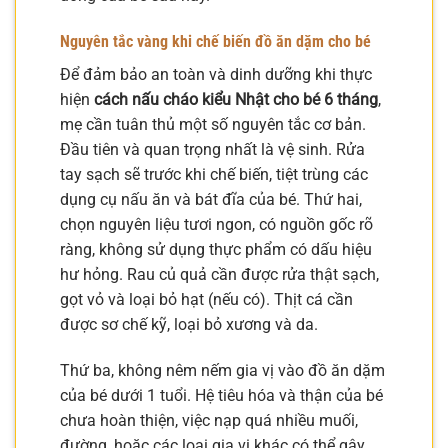
Nguyên tắc vàng khi chế biến đồ ăn dặm cho bé
Để đảm bảo an toàn và dinh dưỡng khi thực
hiện
cách nấu cháo kiểu Nhật cho bé 6 tháng
,
mẹ cần tuân thủ một số nguyên tắc cơ bản.
Đầu tiên và quan trọng nhất là vệ sinh. Rửa
tay sạch sẽ trước khi chế biến, tiệt trùng các
dụng cụ nấu ăn và bát đĩa của bé. Thứ hai,
chọn nguyên liệu tươi ngon, có nguồn gốc rõ
ràng, không sử dụng thực phẩm có dấu hiệu
hư hỏng. Rau củ quả cần được rửa thật sạch,
gọt vỏ và loại bỏ hạt (nếu có). Thịt cá cần
được sơ chế kỹ, loại bỏ xương và da.
Thứ ba, không nêm nếm gia vị vào đồ ăn dặm
của bé dưới 1 tuổi. Hệ tiêu hóa và thận của bé
chưa hoàn thiện, việc nạp quá nhiều muối,
đường, hoặc các loại gia vị khác có thể gây