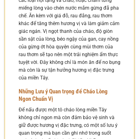
các loại nội tạng và cháo, hoặc chấm từng
miếng lòng vào chén nước mắm gừng đã pha
chế. Ăn kèm với giá đỗ, rau đắng, rau thơm
khác để tăng thêm hương vị và làm giảm cảm
giác ngán. Vị ngọt thanh của cháo, độ giòn
sần sật của lòng, béo ngậy của gan, cay nồng
của gừng ớt hòa quyện cùng mùi thơm của
rau thơm sẽ tạo nên một trải nghiệm ẩm thực
tuyệt vời. Đây không chỉ là món ăn để no bụng
mà còn là sự tận hưởng hương vị đặc trưng
của miền Tây.
Những Lưu ý Quan trọng để Cháo Lòng
Ngon Chuẩn Vị
Để nấu được một tô cháo lòng miền Tây
không chỉ ngon mà còn đảm bảo vệ sinh và
giữ được hương vị đặc trưng, có một số lưu ý
quan trọng mà bạn cần ghi nhớ trong suốt