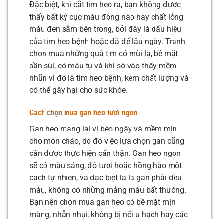
Đặc biệt, khi cắt tim heo ra, bạn không được
thấy bất kỳ cục máu đông nào hay chất lỏng
màu đen sẫm bên trong, bởi đây là dấu hiệu
của tim heo bệnh hoặc đã để lâu ngày. Tránh
chọn mua những quả tim có mùi lạ, bề mặt
sần sùi, có máu tụ và khi sờ vào thấy mềm
nhũn vì đó là tim heo bệnh, kém chất lượng và
có thể gây hại cho sức khỏe.
Cách chọn mua gan heo tươi ngon
Gan heo mang lại vị béo ngậy và mềm mịn
cho món cháo, do đó việc lựa chọn gan cũng
cần được thực hiện cẩn thận. Gan heo ngon
sẽ có màu sáng, đỏ tươi hoặc hồng hào một
cách tự nhiên, và đặc biệt là lá gan phải đều
màu, không có những mảng màu bất thường.
Bạn nên chọn mua gan heo có bề mặt mịn
màng, nhẵn nhụi, không bị nổi u hạch hay các