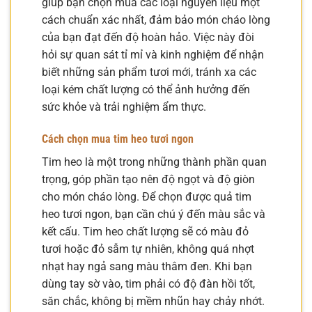
giúp bạn chọn mua các loại nguyên liệu một
cách chuẩn xác nhất, đảm bảo món cháo lòng
của bạn đạt đến độ hoàn hảo. Việc này đòi
hỏi sự quan sát tỉ mỉ và kinh nghiệm để nhận
biết những sản phẩm tươi mới, tránh xa các
loại kém chất lượng có thể ảnh hưởng đến
sức khỏe và trải nghiệm ẩm thực.
Cách chọn mua tim heo tươi ngon
Tim heo là một trong những thành phần quan
trọng, góp phần tạo nên độ ngọt và độ giòn
cho món cháo lòng. Để chọn được quả tim
heo tươi ngon, bạn cần chú ý đến màu sắc và
kết cấu. Tim heo chất lượng sẽ có màu đỏ
tươi hoặc đỏ sẫm tự nhiên, không quá nhợt
nhạt hay ngả sang màu thâm đen. Khi bạn
dùng tay sờ vào, tim phải có độ đàn hồi tốt,
săn chắc, không bị mềm nhũn hay chảy nhớt.