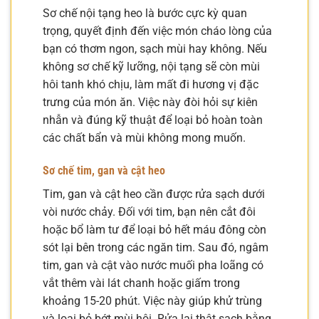
Sơ chế nội tạng heo là bước cực kỳ quan
trọng, quyết định đến việc món cháo lòng của
bạn có thơm ngon, sạch mùi hay không. Nếu
không sơ chế kỹ lưỡng, nội tạng sẽ còn mùi
hôi tanh khó chịu, làm mất đi hương vị đặc
trưng của món ăn. Việc này đòi hỏi sự kiên
nhẫn và đúng kỹ thuật để loại bỏ hoàn toàn
các chất bẩn và mùi không mong muốn.
Sơ chế tim, gan và cật heo
Tim, gan và cật heo cần được rửa sạch dưới
vòi nước chảy. Đối với tim, bạn nên cắt đôi
hoặc bổ làm tư để loại bỏ hết máu đông còn
sót lại bên trong các ngăn tim. Sau đó, ngâm
tim, gan và cật vào nước muối pha loãng có
vắt thêm vài lát chanh hoặc giấm trong
khoảng 15-20 phút. Việc này giúp khử trùng
và loại bỏ bớt mùi hôi. Rửa lại thật sạch bằng