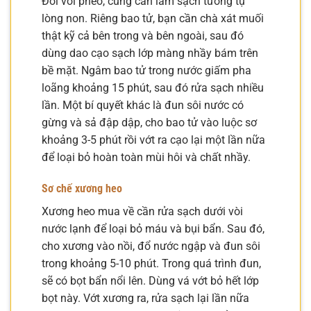
Đối với phèo, cũng cần làm sạch tương tự
lòng non. Riêng bao tử, bạn cần chà xát muối
thật kỹ cả bên trong và bên ngoài, sau đó
dùng dao cạo sạch lớp màng nhầy bám trên
bề mặt. Ngâm bao tử trong nước giấm pha
loãng khoảng 15 phút, sau đó rửa sạch nhiều
lần. Một bí quyết khác là đun sôi nước có
gừng và sả đập dập, cho bao tử vào luộc sơ
khoảng 3-5 phút rồi vớt ra cạo lại một lần nữa
để loại bỏ hoàn toàn mùi hôi và chất nhầy.
Sơ chế xương heo
Xương heo mua về cần rửa sạch dưới vòi
nước lạnh để loại bỏ máu và bụi bẩn. Sau đó,
cho xương vào nồi, đổ nước ngập và đun sôi
trong khoảng 5-10 phút. Trong quá trình đun,
sẽ có bọt bẩn nổi lên. Dùng vá vớt bỏ hết lớp
bọt này. Vớt xương ra, rửa sạch lại lần nữa