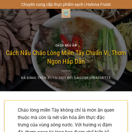
Chuyển
Chuyên cung cấp thực phẩm sạch | Halona Fruist
đến
0
nội
dung
CÁCH NẤU ĂN
Cách Nấu Cháo Lòng Miền Tây Chuẩn Vị, Thơm
Ngon Hấp Dẫn
ĐÃ ĐĂNG TRÊN
31/10/2025
BỞI
SAIGONESEBAGUETTE
Cháo lòng miền Tây không chỉ là món ăn quen
thuộc mà còn là nét văn hóa ẩm thực đặc
trưng của vùng sông nước. Với hương vị đậm