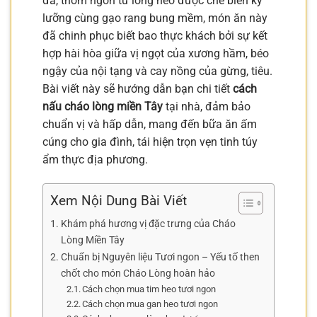
đà, thơm ngon từ lòng heo được chế biến kỹ
lưỡng cùng gạo rang bung mềm, món ăn này
đã chinh phục biết bao thực khách bởi sự kết
hợp hài hòa giữa vị ngọt của xương hầm, béo
ngậy của nội tạng và cay nồng của gừng, tiêu.
Bài viết này sẽ hướng dẫn bạn chi tiết
cách
nấu cháo lòng miền Tây
tại nhà, đảm bảo
chuẩn vị và hấp dẫn, mang đến bữa ăn ấm
cúng cho gia đình, tái hiện trọn vẹn tinh túy
ẩm thực địa phương.
Xem Nội Dung Bài Viết
Khám phá hương vị đặc trưng của Cháo
Lòng Miền Tây
Chuẩn bị Nguyên liệu Tươi ngon – Yếu tố then
chốt cho món Cháo Lòng hoàn hảo
Cách chọn mua tim heo tươi ngon
Cách chọn mua gan heo tươi ngon