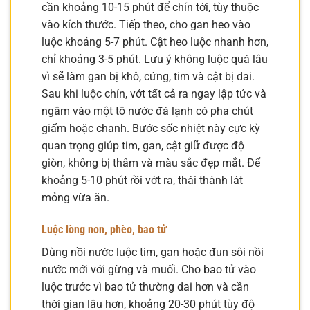
cần khoảng 10-15 phút để chín tới, tùy thuộc
vào kích thước. Tiếp theo, cho gan heo vào
luộc khoảng 5-7 phút. Cật heo luộc nhanh hơn,
chỉ khoảng 3-5 phút. Lưu ý không luộc quá lâu
vì sẽ làm gan bị khô, cứng, tim và cật bị dai.
Sau khi luộc chín, vớt tất cả ra ngay lập tức và
ngâm vào một tô nước đá lạnh có pha chút
giấm hoặc chanh. Bước sốc nhiệt này cực kỳ
quan trọng giúp tim, gan, cật giữ được độ
giòn, không bị thâm và màu sắc đẹp mắt. Để
khoảng 5-10 phút rồi vớt ra, thái thành lát
mỏng vừa ăn.
Luộc lòng non, phèo, bao tử
Dùng nồi nước luộc tim, gan hoặc đun sôi nồi
nước mới với gừng và muối. Cho bao tử vào
luộc trước vì bao tử thường dai hơn và cần
thời gian lâu hơn, khoảng 20-30 phút tùy độ