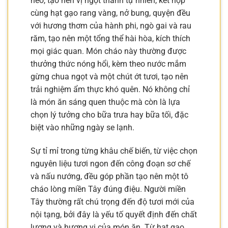
heo, tạo nên vị ngọt thanh tự nhiên, kết hợp
cùng hạt gạo rang vàng, nở bung, quyện đều
với hương thơm của hành phi, ngò gai và rau
răm, tạo nên một tổng thể hài hòa, kích thích
mọi giác quan. Món cháo này thường được
thưởng thức nóng hổi, kèm theo nước mắm
gừng chua ngọt và một chút ớt tươi, tạo nên
trải nghiệm ẩm thực khó quên. Nó không chỉ
là món ăn sáng quen thuộc mà còn là lựa
chọn lý tưởng cho bữa trưa hay bữa tối, đặc
biệt vào những ngày se lạnh.
Sự tỉ mỉ trong từng khâu chế biến, từ việc chọn
nguyên liệu tươi ngon đến công đoạn sơ chế
và nấu nướng, đều góp phần tạo nên một tô
cháo lòng miền Tây đúng điệu. Người miền
Tây thường rất chú trọng đến độ tươi mới của
nội tạng, bởi đây là yếu tố quyết định đến chất
lượng và hương vị của món ăn. Từ hạt gạo