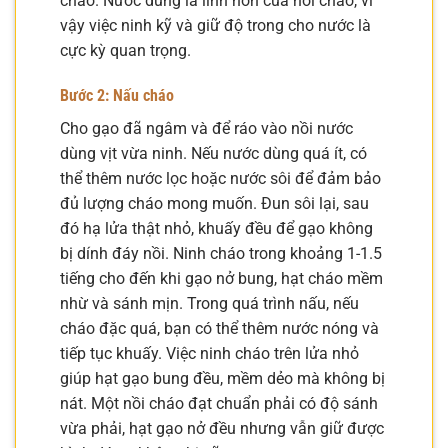
cháo. Nước dùng là linh hồn của nồi cháo, vì
vậy việc ninh kỹ và giữ độ trong cho nước là
cực kỳ quan trọng.
Bước 2: Nấu cháo
Cho gạo đã ngâm và để ráo vào nồi nước
dùng vịt vừa ninh. Nếu nước dùng quá ít, có
thể thêm nước lọc hoặc nước sôi để đảm bảo
đủ lượng cháo mong muốn. Đun sôi lại, sau
đó hạ lửa thật nhỏ, khuấy đều để gạo không
bị dính đáy nồi. Ninh cháo trong khoảng 1-1.5
tiếng cho đến khi gạo nở bung, hạt cháo mềm
nhừ và sánh mịn. Trong quá trình nấu, nếu
cháo đặc quá, bạn có thể thêm nước nóng và
tiếp tục khuấy. Việc ninh cháo trên lửa nhỏ
giúp hạt gạo bung đều, mềm dẻo mà không bị
nát. Một nồi cháo đạt chuẩn phải có độ sánh
vừa phải, hạt gạo nở đều nhưng vẫn giữ được