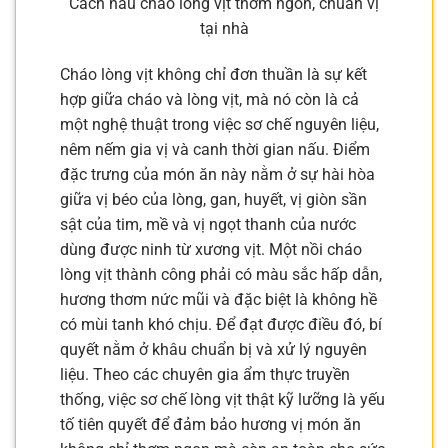
Cách nấu cháo lòng vịt thơm ngon, chuẩn vị
tại nhà
Cháo lòng vịt không chỉ đơn thuần là sự kết
hợp giữa cháo và lòng vịt, mà nó còn là cả
một nghệ thuật trong việc sơ chế nguyên liệu,
nêm nếm gia vị và canh thời gian nấu. Điểm
đặc trưng của món ăn này nằm ở sự hài hòa
giữa vị béo của lòng, gan, huyết, vị giòn sần
sật của tim, mề và vị ngọt thanh của nước
dùng được ninh từ xương vịt. Một nồi cháo
lòng vịt thành công phải có màu sắc hấp dẫn,
hương thơm nức mũi và đặc biệt là không hề
có mùi tanh khó chịu. Để đạt được điều đó, bí
quyết nằm ở khâu chuẩn bị và xử lý nguyên
liệu. Theo các chuyên gia ẩm thực truyền
thống, việc sơ chế lòng vịt thật kỹ lưỡng là yếu
tố tiên quyết để đảm bảo hương vị món ăn