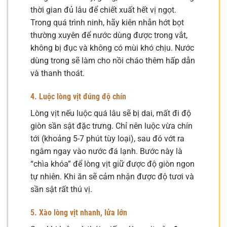
thời gian đủ lâu để chiết xuất hết vị ngọt.
Trong quá trình ninh, hãy kiên nhẫn hớt bọt
thường xuyên để nước dùng được trong vắt,
không bị đục và không có mùi khó chịu. Nước
dùng trong sẽ làm cho nồi cháo thêm hấp dẫn
và thanh thoát.
4. Luộc lòng vịt đúng độ chín
Lòng vịt nếu luộc quá lâu sẽ bị dai, mất đi độ
giòn sần sật đặc trưng. Chỉ nên luộc vừa chín
tới (khoảng 5-7 phút tùy loại), sau đó vớt ra
ngâm ngay vào nước đá lạnh. Bước này là
“chìa khóa” để lòng vịt giữ được độ giòn ngon
tự nhiên. Khi ăn sẽ cảm nhận được độ tươi và
sần sật rất thú vị.
5. Xào lòng vịt nhanh, lửa lớn