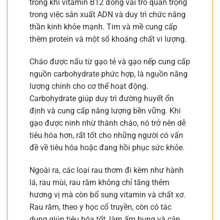
trong khi vitamin B12 đóng vai trò quan trọng
trong việc sản xuất ADN và duy trì chức năng
thần kinh khỏe mạnh. Tim và mề cung cấp
thêm protein và một số khoáng chất vi lượng.
Cháo được nấu từ gạo tẻ và gạo nếp cung cấp
nguồn carbohydrate phức hợp, là nguồn năng
lượng chính cho cơ thể hoạt động.
Carbohydrate giúp duy trì đường huyết ổn
định và cung cấp năng lượng bền vững. Khi
gạo được ninh nhừ thành cháo, nó trở nên dễ
tiêu hóa hơn, rất tốt cho những người có vấn
đề về tiêu hóa hoặc đang hồi phục sức khỏe.
Ngoài ra, các loại rau thơm đi kèm như hành
lá, rau mùi, rau răm không chỉ tăng thêm
hương vị mà còn bổ sung vitamin và chất xơ.
Rau răm, theo y học cổ truyền, còn có tác
dụng giúp tiêu hóa tốt, làm ấm bụng và cân