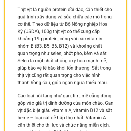
Thịt vịt là nguồn protein dồi dào, cần thiết cho
quá trình xây dựng và sửa chữa các mô trong
cơ thể. Theo dữ liệu từ Bộ Nông nghiệp Hoa
Kỳ (USDA), 100g thịt vịt có thể cung cấp
khoảng 19g protein, cùng với các vitamin
nhóm B (B3, B5, B6, B12) và khoáng chất
quan trọng như selen, phốt pho, kẽm và sắt.
Selen là một chất chống oxy hóa mạnh mẽ,
giúp bảo vệ tế bào khỏi tổn thương. Sắt trong
thịt vịt cũng rất quan trọng cho việc hình
thành hồng cầu, giúp ngăn ngừa thiếu máu.
Các loại nội tạng như gan, tim, mề cũng đóng
góp vào giá trị dinh dưỡng của món cháo. Gan
vịt đặc biệt giàu vitamin A, vitamin B12 và sắt
heme – loại sắt dễ hấp thụ nhất. Vitamin A
cần thiết cho thị lực và chức năng miễn dịch,