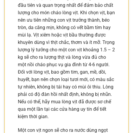
đầu tiên và quan trọng nhất để đảm bảo chất
lượng cho món cháo lòng vịt. Khi chọn vịt, bạn
nên ưu tiên những con vịt trưởng thành, béo
tròn, da căng mịn, không có vết bầm tím hay
mùi lạ. Vịt xiêm hoặc vịt bầu thường được
khuyên dùng vì thịt chắc, thơm và ít mỡ. Trọng
lượng lý tưởng cho một con vịt khoảng 1.5 – 2
kg sẽ cho ra lượng thịt và lòng vừa đủ cho
một nồi cháo phục vụ gia đình từ 4-6 người.
Đối với lòng vịt, bao gồm tim, gan, mề, dồi,
huyết, bạn nên chọn loại tươi mới, có màu sắc
tự nhiên, không bị tái hay có mùi ôi thiu. Lòng
phải có độ đàn hồi nhất định, không bị nhũn.
Nếu có thể, hãy mua lòng vịt đã được sơ chế
qua một lần tại các cửa hàng uy tín để tiết
kiệm thời gian.
Một con vịt ngon sẽ cho ra nước dùng ngọt