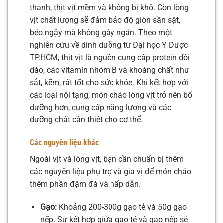
thanh, thịt vịt mềm và không bị khô. Còn lòng
vịt chất lượng sẽ đảm bảo độ giòn sần sật,
béo ngậy mà không gây ngán. Theo một
nghiên cứu về dinh dưỡng từ Đại học Y Dược
TP.HCM, thịt vịt là nguồn cung cấp protein dồi
dào, các vitamin nhóm B và khoáng chất như
sắt, kẽm, rất tốt cho sức khỏe. Khi kết hợp với
các loại nội tạng, món cháo lòng vịt trở nên bổ
dưỡng hơn, cung cấp năng lượng và các
dưỡng chất cần thiết cho cơ thể.
Các nguyên liệu khác
Ngoài vịt và lòng vịt, bạn cần chuẩn bị thêm
các nguyên liệu phụ trợ và gia vị để món cháo
thêm phần đậm đà và hấp dẫn.
Gạo:
Khoảng 200-300g gạo tẻ và 50g gạo
nếp. Sự kết hợp giữa gạo tẻ và gạo nếp sẽ