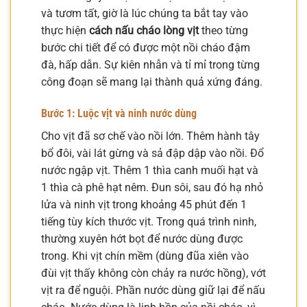
và tươm tất, giờ là lúc chúng ta bắt tay vào
thực hiện
cách nấu cháo lòng vịt
theo từng
bước chi tiết để có được một nồi cháo đậm
đà, hấp dẫn. Sự kiên nhẫn và tỉ mỉ trong từng
công đoạn sẽ mang lại thành quả xứng đáng.
Bước 1: Luộc vịt và ninh nước dùng
Cho vịt đã sơ chế vào nồi lớn. Thêm hành tây
bổ đôi, vài lát gừng và sả đập dập vào nồi. Đổ
nước ngập vịt. Thêm 1 thìa canh muối hạt và
1 thìa cà phê hạt nêm. Đun sôi, sau đó hạ nhỏ
lửa và ninh vịt trong khoảng 45 phút đến 1
tiếng tùy kích thước vịt. Trong quá trình ninh,
thường xuyên hớt bọt để nước dùng được
trong. Khi vịt chín mềm (dùng đũa xiên vào
đùi vịt thấy không còn chảy ra nước hồng), vớt
vịt ra để nguội. Phần nước dùng giữ lại để nấu