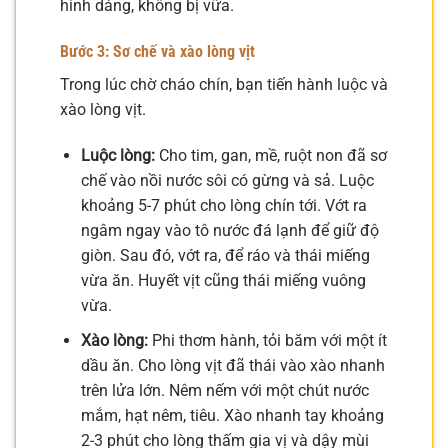
hình dáng, không bị vữa.
Bước 3: Sơ chế và xào lòng vịt
Trong lúc chờ cháo chín, bạn tiến hành luộc và
xào lòng vịt.
Luộc lòng:
Cho tim, gan, mề, ruột non đã sơ
chế vào nồi nước sôi có gừng và sả. Luộc
khoảng 5-7 phút cho lòng chín tới. Vớt ra
ngâm ngay vào tô nước đá lạnh để giữ độ
giòn. Sau đó, vớt ra, để ráo và thái miếng
vừa ăn. Huyết vịt cũng thái miếng vuông
vừa.
Xào lòng:
Phi thơm hành, tỏi băm với một ít
dầu ăn. Cho lòng vịt đã thái vào xào nhanh
trên lửa lớn. Nêm nếm với một chút nước
mắm, hạt nêm, tiêu. Xào nhanh tay khoảng
2-3 phút cho lòng thấm gia vị và dậy mùi