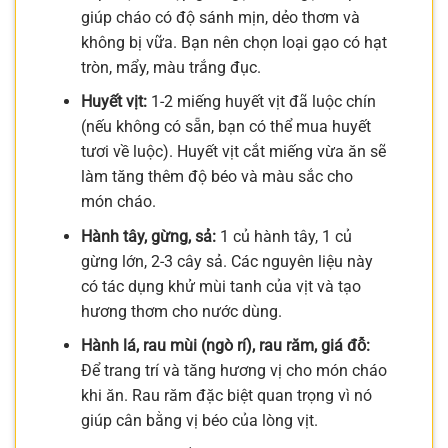
giúp cháo có độ sánh mịn, dẻo thơm và
không bị vữa. Bạn nên chọn loại gạo có hạt
tròn, mẩy, màu trắng đục.
Huyết vịt:
1-2 miếng huyết vịt đã luộc chín
(nếu không có sẵn, bạn có thể mua huyết
tươi về luộc). Huyết vịt cắt miếng vừa ăn sẽ
làm tăng thêm độ béo và màu sắc cho
món cháo.
Hành tây, gừng, sả:
1 củ hành tây, 1 củ
gừng lớn, 2-3 cây sả. Các nguyên liệu này
có tác dụng khử mùi tanh của vịt và tạo
hương thơm cho nước dùng.
Hành lá, rau mùi (ngò rí), rau răm, giá đỗ:
Để trang trí và tăng hương vị cho món cháo
khi ăn. Rau răm đặc biệt quan trọng vì nó
giúp cân bằng vị béo của lòng vịt.