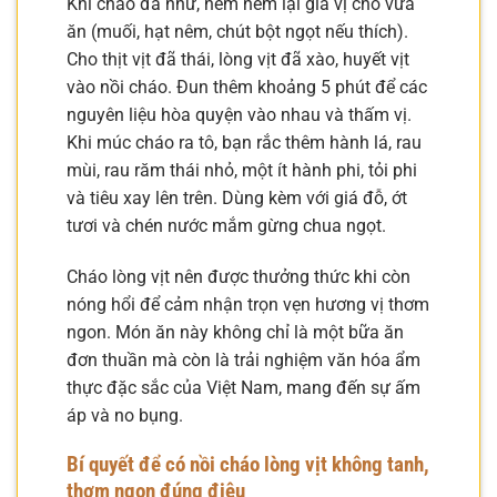
Khi cháo đã nhừ, nêm nếm lại gia vị cho vừa
ăn (muối, hạt nêm, chút bột ngọt nếu thích).
Cho thịt vịt đã thái, lòng vịt đã xào, huyết vịt
vào nồi cháo. Đun thêm khoảng 5 phút để các
nguyên liệu hòa quyện vào nhau và thấm vị.
Khi múc cháo ra tô, bạn rắc thêm hành lá, rau
mùi, rau răm thái nhỏ, một ít hành phi, tỏi phi
và tiêu xay lên trên. Dùng kèm với giá đỗ, ớt
tươi và chén nước mắm gừng chua ngọt.
Cháo lòng vịt nên được thưởng thức khi còn
nóng hổi để cảm nhận trọn vẹn hương vị thơm
ngon. Món ăn này không chỉ là một bữa ăn
đơn thuần mà còn là trải nghiệm văn hóa ẩm
thực đặc sắc của Việt Nam, mang đến sự ấm
áp và no bụng.
Bí quyết để có nồi cháo lòng vịt không tanh,
thơm ngon đúng điệu