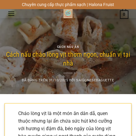
Chuyển
Chuyên cung cấp thực phẩm sạch | Halona Fruist
đến
0
nội
dung
CÁCH NẤU ĂN
Cách nấu cháo lòng vịt thơm ngon, chuẩn vị tại
nhà
ĐÃ ĐĂNG TRÊN
31/10/2025
BỞI
SAIGONESEBAGUETTE
Cháo lòng vịt là một món ăn dân dã, quen
thuộc nhưng lại ẩn chứa sức hút khó cưỡng
với hương vị đậm đà, béo ngậy của lòng vịt