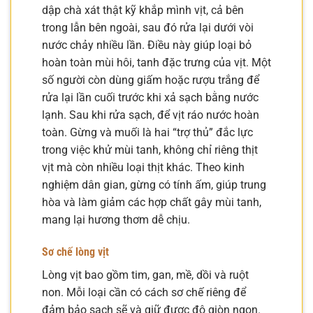
dập chà xát thật kỹ khắp mình vịt, cả bên
trong lẫn bên ngoài, sau đó rửa lại dưới vòi
nước chảy nhiều lần. Điều này giúp loại bỏ
hoàn toàn mùi hôi, tanh đặc trưng của vịt. Một
số người còn dùng giấm hoặc rượu trắng để
rửa lại lần cuối trước khi xả sạch bằng nước
lạnh. Sau khi rửa sạch, để vịt ráo nước hoàn
toàn. Gừng và muối là hai “trợ thủ” đắc lực
trong việc khử mùi tanh, không chỉ riêng thịt
vịt mà còn nhiều loại thịt khác. Theo kinh
nghiệm dân gian, gừng có tính ấm, giúp trung
hòa và làm giảm các hợp chất gây mùi tanh,
mang lại hương thơm dễ chịu.
Sơ chế lòng vịt
Lòng vịt bao gồm tim, gan, mề, dồi và ruột
non. Mỗi loại cần có cách sơ chế riêng để
đảm bảo sạch sẽ và giữ được độ giòn ngon.