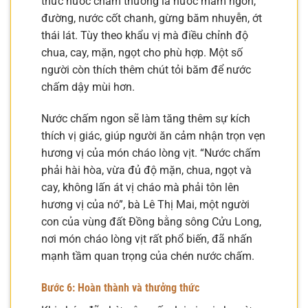
thức nước chấm thường là nước mắm ngon,
đường, nước cốt chanh, gừng băm nhuyễn, ớt
thái lát. Tùy theo khẩu vị mà điều chỉnh độ
chua, cay, mặn, ngọt cho phù hợp. Một số
người còn thích thêm chút tỏi băm để nước
chấm dậy mùi hơn.
Nước chấm ngon sẽ làm tăng thêm sự kích
thích vị giác, giúp người ăn cảm nhận trọn vẹn
hương vị của món cháo lòng vịt. “Nước chấm
phải hài hòa, vừa đủ độ mặn, chua, ngọt và
cay, không lấn át vị cháo mà phải tôn lên
hương vị của nó”, bà Lê Thị Mai, một người
con của vùng đất Đồng bằng sông Cửu Long,
nơi món cháo lòng vịt rất phổ biến, đã nhấn
mạnh tầm quan trọng của chén nước chấm.
Bước 6: Hoàn thành và thưởng thức