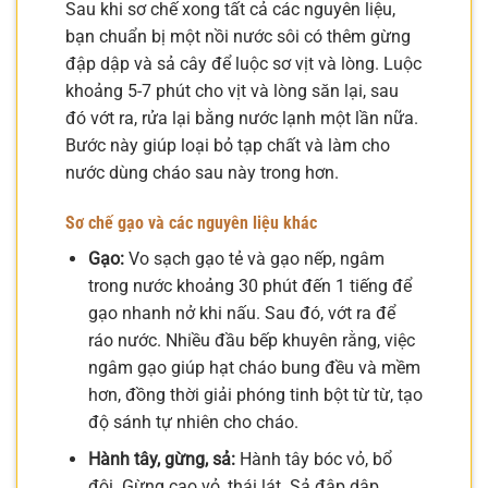
Sau khi sơ chế xong tất cả các nguyên liệu,
bạn chuẩn bị một nồi nước sôi có thêm gừng
đập dập và sả cây để luộc sơ vịt và lòng. Luộc
khoảng 5-7 phút cho vịt và lòng săn lại, sau
đó vớt ra, rửa lại bằng nước lạnh một lần nữa.
Bước này giúp loại bỏ tạp chất và làm cho
nước dùng cháo sau này trong hơn.
Sơ chế gạo và các nguyên liệu khác
Gạo:
Vo sạch gạo tẻ và gạo nếp, ngâm
trong nước khoảng 30 phút đến 1 tiếng để
gạo nhanh nở khi nấu. Sau đó, vớt ra để
ráo nước. Nhiều đầu bếp khuyên rằng, việc
ngâm gạo giúp hạt cháo bung đều và mềm
hơn, đồng thời giải phóng tinh bột từ từ, tạo
độ sánh tự nhiên cho cháo.
Hành tây, gừng, sả:
Hành tây bóc vỏ, bổ
đôi. Gừng cạo vỏ, thái lát. Sả đập dập.