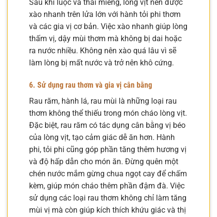
Sau khi luộc và thái miếng, lòng vịt nên được
xào nhanh trên lửa lớn với hành tỏi phi thơm
và các gia vị cơ bản. Việc xào nhanh giúp lòng
thấm vị, dậy mùi thơm mà không bị dai hoặc
ra nước nhiều. Không nên xào quá lâu vì sẽ
làm lòng bị mất nước và trở nên khô cứng.
6. Sử dụng rau thơm và gia vị cân bằng
Rau răm, hành lá, rau mùi là những loại rau
thơm không thể thiếu trong món cháo lòng vịt.
Đặc biệt, rau răm có tác dụng cân bằng vị béo
của lòng vịt, tạo cảm giác dễ ăn hơn. Hành
phi, tỏi phi cũng góp phần tăng thêm hương vị
và độ hấp dẫn cho món ăn. Đừng quên một
chén nước mắm gừng chua ngọt cay để chấm
kèm, giúp món cháo thêm phần đậm đà. Việc
sử dụng các loại rau thơm không chỉ làm tăng
mùi vị mà còn giúp kích thích khứu giác và thị