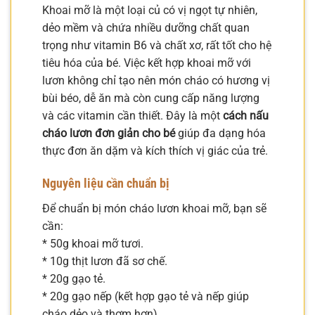
Khoai mỡ là một loại củ có vị ngọt tự nhiên,
dẻo mềm và chứa nhiều dưỡng chất quan
trọng như vitamin B6 và chất xơ, rất tốt cho hệ
tiêu hóa của bé. Việc kết hợp khoai mỡ với
lươn không chỉ tạo nên món cháo có hương vị
bùi béo, dễ ăn mà còn cung cấp năng lượng
và các vitamin cần thiết. Đây là một
cách nấu
cháo lươn đơn giản cho bé
giúp đa dạng hóa
thực đơn ăn dặm và kích thích vị giác của trẻ.
Nguyên liệu cần chuẩn bị
Để chuẩn bị món cháo lươn khoai mỡ, bạn sẽ
cần:
* 50g khoai mỡ tươi.
* 10g thịt lươn đã sơ chế.
* 20g gạo tẻ.
* 20g gạo nếp (kết hợp gạo tẻ và nếp giúp
cháo dẻo và thơm hơn).