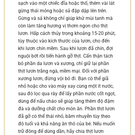
sạch vào một chiếc đĩa hoặc thố, thêm vài lát
gừng thái mỏng hoặc sả đập dập lên trên.
Gừng và sả không chỉ giúp khử mùi tanh mà
còn làm tăng hương vị thơm ngon cho thịt
lươn. Hấp cách thủy trong khoảng 15-20 phút,
tùy thuộc vào kích thước của lươn, cho đến
khi lươn chín mềm. Sau khi lươn đã chín, đợi
nguội bớt rồi tiến hành gỡ thịt. Cẩn thận tách
bỏ phần da lươn và xương, chỉ giữ lại phần
thịt lươn trắng ngà, mềm mại. Đối với phần
xương lươn, đừng vội bỏ đi. Bạn có thể giã
nhỏ hoặc cho vào máy xay cùng một ít nước,
sau đó lọc qua rây để lấy phần nước cốt ngọt,
dùng để nấu cháo sẽ giúp tăng thêm độ đậm
đà và dưỡng chất cho món ăn. Phần thịt lươn
đã gỡ có thể thái nhỏ, băm nhuyễn tùy theo
độ tuổi và khả năng ăn thô của bé. Nếu muốn
trữ đông để dùng dần, hãy chia thịt lươn