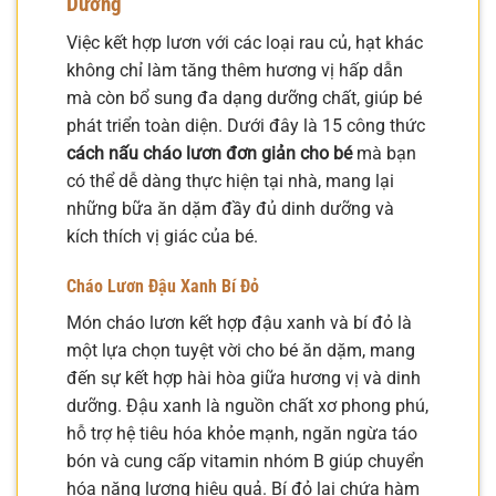
Dưỡng
Việc kết hợp lươn với các loại rau củ, hạt khác
không chỉ làm tăng thêm hương vị hấp dẫn
mà còn bổ sung đa dạng dưỡng chất, giúp bé
phát triển toàn diện. Dưới đây là 15 công thức
cách nấu cháo lươn đơn giản cho bé
mà bạn
có thể dễ dàng thực hiện tại nhà, mang lại
những bữa ăn dặm đầy đủ dinh dưỡng và
kích thích vị giác của bé.
Cháo Lươn Đậu Xanh Bí Đỏ
Món cháo lươn kết hợp đậu xanh và bí đỏ là
một lựa chọn tuyệt vời cho bé ăn dặm, mang
đến sự kết hợp hài hòa giữa hương vị và dinh
dưỡng. Đậu xanh là nguồn chất xơ phong phú,
hỗ trợ hệ tiêu hóa khỏe mạnh, ngăn ngừa táo
bón và cung cấp vitamin nhóm B giúp chuyển
hóa năng lượng hiệu quả. Bí đỏ lại chứa hàm