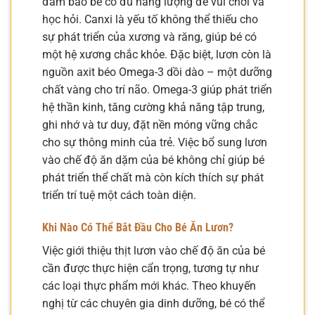
đảm bảo bé có đủ năng lượng để vui chơi và
học hỏi. Canxi là yếu tố không thể thiếu cho
sự phát triển của xương và răng, giúp bé có
một hệ xương chắc khỏe. Đặc biệt, lươn còn là
nguồn axit béo Omega-3 dồi dào – một dưỡng
chất vàng cho trí não. Omega-3 giúp phát triển
hệ thần kinh, tăng cường khả năng tập trung,
ghi nhớ và tư duy, đặt nền móng vững chắc
cho sự thông minh của trẻ. Việc bổ sung lươn
vào chế độ ăn dặm của bé không chỉ giúp bé
phát triển thể chất mà còn kích thích sự phát
triển trí tuệ một cách toàn diện.
Khi Nào Có Thể Bắt Đầu Cho Bé Ăn Lươn?
Việc giới thiệu thịt lươn vào chế độ ăn của bé
cần được thực hiện cẩn trọng, tương tự như
các loại thực phẩm mới khác. Theo khuyến
nghị từ các chuyên gia dinh dưỡng, bé có thể