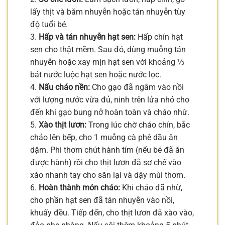
lấy thịt và băm nhuyễn hoặc tán nhuyễn tùy
độ tuổi bé.
3.
Hấp và tán nhuyễn hạt sen:
Hấp chín hạt
sen cho thật mềm. Sau đó, dùng muỗng tán
nhuyễn hoặc xay mịn hạt sen với khoảng ⅓
bát nước luộc hạt sen hoặc nước lọc.
4.
Nấu cháo nền:
Cho gạo đã ngâm vào nồi
với lượng nước vừa đủ, ninh trên lửa nhỏ cho
đến khi gạo bung nở hoàn toàn và cháo nhừ.
5.
Xào thịt lươn:
Trong lúc chờ cháo chín, bắc
chảo lên bếp, cho 1 muỗng cà phê dầu ăn
dặm. Phi thơm chút hành tím (nếu bé đã ăn
được hành) rồi cho thịt lươn đã sơ chế vào
xào nhanh tay cho săn lại và dậy mùi thơm.
6.
Hoàn thành món cháo:
Khi cháo đã nhừ,
cho phần hạt sen đã tán nhuyễn vào nồi,
khuấy đều. Tiếp đến, cho thịt lươn đã xào vào,