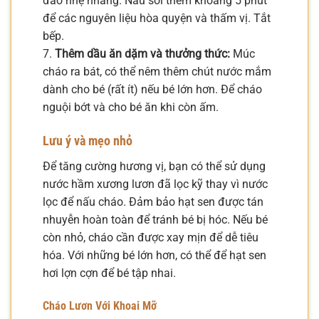
đảo nhẹ nhàng. Nấu sôi thêm khoảng 5 phút
để các nguyên liệu hòa quyện và thấm vị. Tắt
bếp.
7.
Thêm dầu ăn dặm và thưởng thức:
Múc
cháo ra bát, có thể nêm thêm chút nước mắm
dành cho bé (rất ít) nếu bé lớn hơn. Để cháo
nguội bớt và cho bé ăn khi còn ấm.
Lưu ý và mẹo nhỏ
Để tăng cường hương vị, bạn có thể sử dụng
nước hầm xương lươn đã lọc kỹ thay vì nước
lọc để nấu cháo. Đảm bảo hạt sen được tán
nhuyễn hoàn toàn để tránh bé bị hóc. Nếu bé
còn nhỏ, cháo cần được xay mịn để dễ tiêu
hóa. Với những bé lớn hơn, có thể để hạt sen
hơi lợn cợn để bé tập nhai.
Cháo Lươn Với Khoai Mỡ