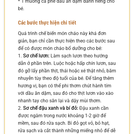
* 1 muỗng cà phê dầu ăn dặm dành riêng cho
bé.
Các bước thực hiện chi tiết
Quá trình chế biến món cháo này khá đơn
giản, bạn chỉ cần thực hiện theo các bước sau
để có được món cháo bổ dưỡng cho bé:
1.
Sơ chế lươn:
Làm sạch lươn theo hướng
dẫn ở phần trên. Luộc hoặc hấp chín lươn, sau
đó gỡ lấy phần thịt, thái hoặc xé thật nhỏ, băm
nhuyễn tùy theo độ tuổi của bé. Để tăng thêm
hương vị, bạn có thể phi thơm chút hành tím
với dầu ăn dặm, sau đó cho thịt lươn vào xào
nhanh tay cho săn lại và dậy mùi thơm.
2.
Sơ chế đậu xanh và bí đỏ:
Đậu xanh cần
được ngâm trong nước khoảng 1-2 giờ để
mềm, sau đó rửa sạch. Bí đỏ gọt vỏ, bỏ hạt,
rửa sạch và cắt thành những miếng nhỏ để dễ