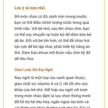
Lưu ý và mẹo nhỏ
Để món cháo có độ sánh mịn mong muốn,
bạn có thể điều chỉnh lượng nước trong quá
trình nấu. Với bé nhỏ, sau khi cháo chín, bạn
có thể xay nhuyễn lại toàn bộ để đảm bảo bé
dễ ăn. Đối với bé lớn hơn, có thể để cháo hơi
lợn cợn để bé tập nhai, phát triển kỹ năng ăn
thô. Đảm bảo khoai mỡ được nấu chín kỹ để
dễ tiêu hóa.
Cháo Lươn Với Rau Ngót
Rau ngót là một loại rau xanh quen thuộc,
giàu chất xơ, vitamin A và C, rất tốt cho sức
khỏe của trẻ nhỏ. Kết hợp rau ngót với lươn
trong món cháo dặm là lựa chọn thông minh
để hỗ trợ hệ tiêu hóa, ngăn ngừa táo bón và
cải thiện sức khỏe đường ruột cho bé. Đây là