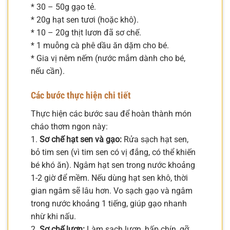
* 30 – 50g gạo tẻ.
* 20g hạt sen tươi (hoặc khô).
* 10 – 20g thịt lươn đã sơ chế.
* 1 muỗng cà phê dầu ăn dặm cho bé.
* Gia vị nêm nếm (nước mắm dành cho bé,
nếu cần).
Các bước thực hiện chi tiết
Thực hiện các bước sau để hoàn thành món
cháo thơm ngon này:
1.
Sơ chế hạt sen và gạo:
Rửa sạch hạt sen,
bỏ tim sen (vì tim sen có vị đắng, có thể khiến
bé khó ăn). Ngâm hạt sen trong nước khoảng
1-2 giờ để mềm. Nếu dùng hạt sen khô, thời
gian ngâm sẽ lâu hơn. Vo sạch gạo và ngâm
trong nước khoảng 1 tiếng, giúp gạo nhanh
nhừ khi nấu.
2.
Sơ chế lươn:
Làm sạch lươn, hấp chín, gỡ