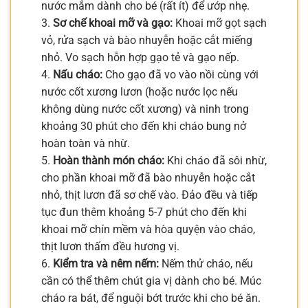
nước mắm dành cho bé (rất ít) để ướp nhẹ.
3.
Sơ chế khoai mỡ và gạo:
Khoai mỡ gọt sạch
vỏ, rửa sạch và bào nhuyễn hoặc cắt miếng
nhỏ. Vo sạch hỗn hợp gạo tẻ và gạo nếp.
4.
Nấu cháo:
Cho gạo đã vo vào nồi cùng với
nước cốt xương lươn (hoặc nước lọc nếu
không dùng nước cốt xương) và ninh trong
khoảng 30 phút cho đến khi cháo bung nở
hoàn toàn và nhừ.
5.
Hoàn thành món cháo:
Khi cháo đã sôi nhừ,
cho phần khoai mỡ đã bào nhuyễn hoặc cắt
nhỏ, thịt lươn đã sơ chế vào. Đảo đều và tiếp
tục đun thêm khoảng 5-7 phút cho đến khi
khoai mỡ chín mềm và hòa quyện vào cháo,
thịt lươn thấm đều hương vị.
6.
Kiểm tra và nêm nếm:
Nếm thử cháo, nếu
cần có thể thêm chút gia vị dành cho bé. Múc
cháo ra bát, để nguội bớt trước khi cho bé ăn.