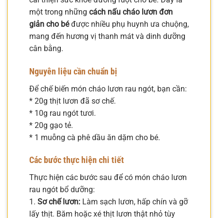
một trong những
cách nấu cháo lươn đơn
giản cho bé
được nhiều phụ huynh ưa chuộng,
mang đến hương vị thanh mát và dinh dưỡng
cân bằng.
Nguyên liệu cần chuẩn bị
Để chế biến món cháo lươn rau ngót, bạn cần:
* 20g thịt lươn đã sơ chế.
* 10g rau ngót tươi.
* 20g gạo tẻ.
* 1 muỗng cà phê dầu ăn dặm cho bé.
Các bước thực hiện chi tiết
Thực hiện các bước sau để có món cháo lươn
rau ngót bổ dưỡng:
1.
Sơ chế lươn:
Làm sạch lươn, hấp chín và gỡ
lấy thịt. Băm hoặc xé thịt lươn thật nhỏ tùy