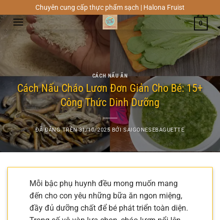
Chuyển
Chuyên cung cấp thực phẩm sạch | Halona Fruist
đến
0
nội
dung
CÁCH NẤU ĂN
Cách Nấu Cháo Lươn Đơn Giản Cho Bé: 15+
Công Thức Dinh Dưỡng
ĐÃ ĐĂNG TRÊN
31/10/2025
BỞI
SAIGONESEBAGUETTE
Mỗi bậc phụ huynh đều mong muốn mang
đến cho con yêu những bữa ăn ngon miệng,
đầy đủ dưỡng chất để bé phát triển toàn diện.