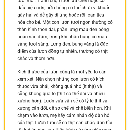
tươi mới. Tránh chọn lươn đã chết hoặc có
dấu hiệu ươn, bởi chúng có thể chứa vi khuẩn
gây hại và dễ gây dị ứng hoặc rối loạn tiêu
hóa cho bé. Một con lươn tươi ngon thường có
thân hình thon dài, phần lưng màu đen bóng
hoặc nâu đậm, trong khi phần bụng có màu
vàng tươi sáng. Lưng đen, bụng vàng là đặc
điểm của lươn đồng tự nhiên, thường có thịt
chắc và thơm hơn.
Kích thước của lươn cũng là một yếu tố cần
xem xét. Nên chọn những con lươn có kích
thước vừa phải, không quá nhỏ (ít thịt) và
cũng không quá to (thịt có thể dai và nhiều
xương hơn). Lươn vừa vặn sẽ có tỷ lệ thịt và
xương cân đối, dễ sơ chế và chế biến hơn. Khi
chạm vào lươn, mẹ hãy cảm nhận độ đàn hồi
của thịt. Lươn tươi sẽ có thịt săn chắc, đàn hồi
tốt khi ấn nhẹ vào. Nếu lươn có cảm giác mềm