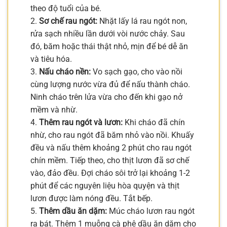
theo độ tuổi của bé.
2.
Sơ chế rau ngót:
Nhặt lấy lá rau ngót non,
rửa sạch nhiều lần dưới vòi nước chảy. Sau
đó, băm hoặc thái thật nhỏ, mịn để bé dễ ăn
và tiêu hóa.
3.
Nấu cháo nền:
Vo sạch gạo, cho vào nồi
cùng lượng nước vừa đủ để nấu thành cháo.
Ninh cháo trên lửa vừa cho đến khi gạo nở
mềm và nhừ.
4.
Thêm rau ngót và lươn:
Khi cháo đã chín
nhừ, cho rau ngót đã băm nhỏ vào nồi. Khuấy
đều và nấu thêm khoảng 2 phút cho rau ngót
chín mềm. Tiếp theo, cho thịt lươn đã sơ chế
vào, đảo đều. Đợi cháo sôi trở lại khoảng 1-2
phút để các nguyên liệu hòa quyện và thịt
lươn được làm nóng đều. Tắt bếp.
5.
Thêm dầu ăn dặm:
Múc cháo lươn rau ngót
ra bát. Thêm 1 muỗng cà phê dầu ăn dặm cho