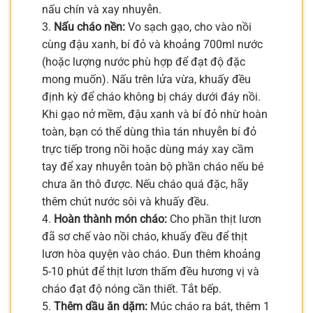
nấu chín và xay nhuyễn.
3.
Nấu cháo nền:
Vo sạch gạo, cho vào nồi
cùng đậu xanh, bí đỏ và khoảng 700ml nước
(hoặc lượng nước phù hợp để đạt độ đặc
mong muốn). Nấu trên lửa vừa, khuấy đều
định kỳ để cháo không bị cháy dưới đáy nồi.
Khi gạo nở mềm, đậu xanh và bí đỏ nhừ hoàn
toàn, bạn có thể dùng thìa tán nhuyễn bí đỏ
trực tiếp trong nồi hoặc dùng máy xay cầm
tay để xay nhuyễn toàn bộ phần cháo nếu bé
chưa ăn thô được. Nếu cháo quá đặc, hãy
thêm chút nước sôi và khuấy đều.
4.
Hoàn thành món cháo:
Cho phần thịt lươn
đã sơ chế vào nồi cháo, khuấy đều để thịt
lươn hòa quyện vào cháo. Đun thêm khoảng
5-10 phút để thịt lươn thấm đều hương vị và
cháo đạt độ nóng cần thiết. Tắt bếp.
5.
Thêm dầu ăn dặm:
Múc cháo ra bát, thêm 1