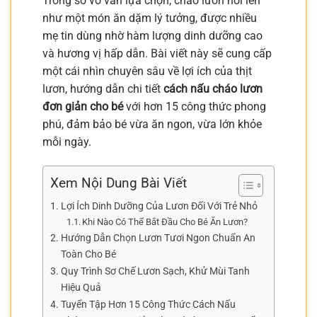
Trong số vô vàn lựa chọn, cháo lươn nổi lên
như một món ăn dặm lý tưởng, được nhiều
mẹ tin dùng nhờ hàm lượng dinh dưỡng cao
và hương vị hấp dẫn. Bài viết này sẽ cung cấp
một cái nhìn chuyên sâu về lợi ích của thịt
lươn, hướng dẫn chi tiết
cách nấu cháo lươn
đơn giản cho bé
với hơn 15 công thức phong
phú, đảm bảo bé vừa ăn ngon, vừa lớn khỏe
mỗi ngày.
Xem Nội Dung Bài Viết
Lợi Ích Dinh Dưỡng Của Lươn Đối Với Trẻ Nhỏ
Khi Nào Có Thể Bắt Đầu Cho Bé Ăn Lươn?
Hướng Dẫn Chọn Lươn Tươi Ngon Chuẩn An
Toàn Cho Bé
Quy Trình Sơ Chế Lươn Sạch, Khử Mùi Tanh
Hiệu Quả
Tuyển Tập Hơn 15 Công Thức Cách Nấu