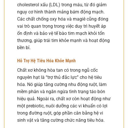
cholesterol xấu (LDL) trong máu, từ đó giảm
nguy cơ hình thành mảng bám động mạch.
Các chất chống oxy hóa và magiê cũng đóng
vai trò quan trọng trong việc duy trì huyết áp
ổn định và bảo vệ tế bào tim mạch khỏi tổn
thương, giúp trái tim khỏe mạnh và hoạt động
bền bỉ.
Hỗ Trợ Hệ Tiêu Hóa Khỏe Mạnh
Chất xơ không hòa tan có trong ngũ cốc
nguyên hạt là “trợ thủ đắc lực” cho hệ tiêu
hóa. Nó giúp tăng cường nhu động ruột, làm
mềm phân và ngăn ngừa tình trạng táo bón
hiệu quả. Ngoài ra, chất xơ còn hoạt động như
một prebiotic, nuôi dưỡng các vi khuẩn có lợi
trong đường ruột, góp phần cân bằng hệ vi
sinh vật và tăng cường chức năng tiêu hóa.