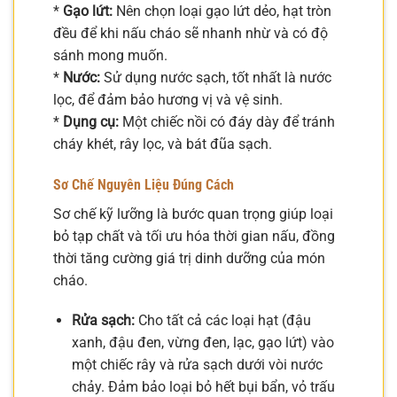
*
Gạo lứt:
Nên chọn loại gạo lứt dẻo, hạt tròn
đều để khi nấu cháo sẽ nhanh nhừ và có độ
sánh mong muốn.
*
Nước:
Sử dụng nước sạch, tốt nhất là nước
lọc, để đảm bảo hương vị và vệ sinh.
*
Dụng cụ:
Một chiếc nồi có đáy dày để tránh
cháy khét, rây lọc, và bát đũa sạch.
Sơ Chế Nguyên Liệu Đúng Cách
Sơ chế kỹ lưỡng là bước quan trọng giúp loại
bỏ tạp chất và tối ưu hóa thời gian nấu, đồng
thời tăng cường giá trị dinh dưỡng của món
cháo.
Rửa sạch:
Cho tất cả các loại hạt (đậu
xanh, đậu đen, vừng đen, lạc, gạo lứt) vào
một chiếc rây và rửa sạch dưới vòi nước
chảy. Đảm bảo loại bỏ hết bụi bẩn, vỏ trấu