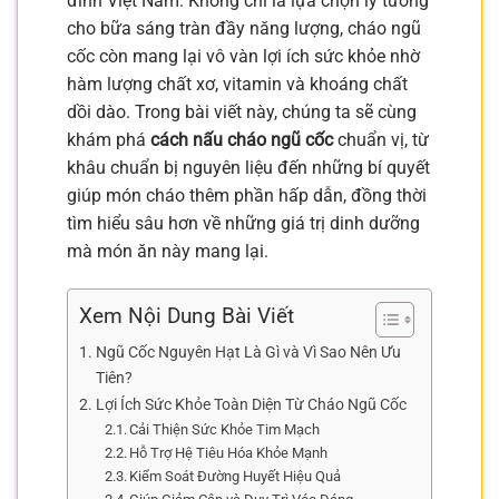
đình Việt Nam. Không chỉ là lựa chọn lý tưởng
cho bữa sáng tràn đầy năng lượng, cháo ngũ
cốc còn mang lại vô vàn lợi ích sức khỏe nhờ
hàm lượng chất xơ, vitamin và khoáng chất
dồi dào. Trong bài viết này, chúng ta sẽ cùng
khám phá
cách nấu cháo ngũ cốc
chuẩn vị, từ
khâu chuẩn bị nguyên liệu đến những bí quyết
giúp món cháo thêm phần hấp dẫn, đồng thời
tìm hiểu sâu hơn về những giá trị dinh dưỡng
mà món ăn này mang lại.
Xem Nội Dung Bài Viết
Ngũ Cốc Nguyên Hạt Là Gì và Vì Sao Nên Ưu
Tiên?
Lợi Ích Sức Khỏe Toàn Diện Từ Cháo Ngũ Cốc
Cải Thiện Sức Khỏe Tim Mạch
Hỗ Trợ Hệ Tiêu Hóa Khỏe Mạnh
Kiểm Soát Đường Huyết Hiệu Quả