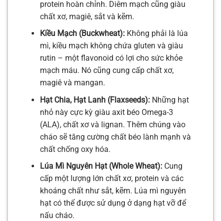
protein hoàn chỉnh. Diêm mạch cũng giàu
chất xơ, magiê, sắt và kẽm.
Kiều Mạch (Buckwheat):
Không phải là lúa
mì, kiều mạch không chứa gluten và giàu
rutin – một flavonoid có lợi cho sức khỏe
mạch máu. Nó cũng cung cấp chất xơ,
magiê và mangan.
Hạt Chia, Hạt Lanh (Flaxseeds):
Những hạt
nhỏ này cực kỳ giàu axit béo Omega-3
(ALA), chất xơ và lignan. Thêm chúng vào
cháo sẽ tăng cường chất béo lành mạnh và
chất chống oxy hóa.
Lúa Mì Nguyên Hạt (Whole Wheat):
Cung
cấp một lượng lớn chất xơ, protein và các
khoáng chất như sắt, kẽm. Lúa mì nguyên
hạt có thể được sử dụng ở dạng hạt vỡ để
nấu cháo.