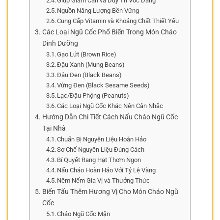
Giúp Giảm Cân và Duy Trì Vóc Dáng
Nguồn Năng Lượng Bền Vững
Cung Cấp Vitamin và Khoáng Chất Thiết Yếu
Các Loại Ngũ Cốc Phổ Biến Trong Món Cháo
Dinh Dưỡng
Gạo Lứt (Brown Rice)
Đậu Xanh (Mung Beans)
Đậu Đen (Black Beans)
Vừng Đen (Black Sesame Seeds)
Lạc/Đậu Phộng (Peanuts)
Các Loại Ngũ Cốc Khác Nên Cân Nhắc
Hướng Dẫn Chi Tiết Cách Nấu Cháo Ngũ Cốc
Tại Nhà
Chuẩn Bị Nguyên Liệu Hoàn Hảo
Sơ Chế Nguyên Liệu Đúng Cách
Bí Quyết Rang Hạt Thơm Ngon
Nấu Cháo Hoàn Hảo Với Tỷ Lệ Vàng
Nêm Nếm Gia Vị và Thưởng Thức
Biến Tấu Thêm Hương Vị Cho Món Cháo Ngũ
Cốc
Cháo Ngũ Cốc Mặn