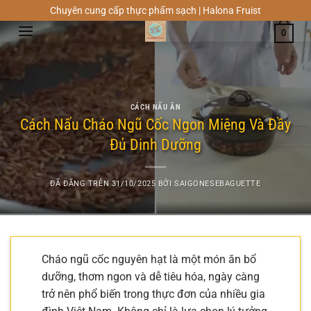
Chuyển
Chuyên cung cấp thực phẩm sạch | Halona Fruist
đến
0
nội
dung
CÁCH NẤU ĂN
Cách Nấu Cháo Ngũ Cốc Ngon Miệng Và Đầy
Đủ Dinh Dưỡng
ĐÃ ĐĂNG TRÊN
31/10/2025
BỞI
SAIGONESEBAGUETTE
Cháo ngũ cốc nguyên hạt là một món ăn bổ
dưỡng, thơm ngon và dễ tiêu hóa, ngày càng
trở nên phổ biến trong thực đơn của nhiều gia