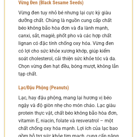
Vừng Đen (Black Sesame Seeds)
Vừng đen tuy nhỏ bé nhưng lại cực kỳ giàu
dưỡng chất. Chúng là nguồn cung cấp chất
béo không bão hòa đơn và đa lành mạnh,
canxi, sắt, magiê, phốt pho và các hợp chất
lignan có đặc tính chống oxy hóa. Vừng đen
có lợi cho sức khỏe xương khớp, giúp kiểm
soát cholesterol, cải thiện sức khỏe tóc và da.
Chọn vừng đen hạt đều, bóng mượt, không lẫn
tạp chất.
Lạc/Đậu Phộng (Peanuts)
Lạc, hay đậu phộng, mang lại hương vị béo
ngậy và độ giòn nhẹ cho món cháo. Lạc giàu
protein thực vật, chất béo không bão hòa đơn,
vitamin E, niacin, folate và resveratrol – một
chất chống oxy hóa mạnh. Lợi ích của lạc bao
gồm hỗ trợ sức khỏe tim mạch, cung cấp năng