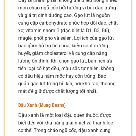
Đây là thành phần không thể thiếu trong nhiều
món cháo ngũ cốc bởi hương vị bùi đặc trưng
và giá trị dinh dưỡng cao. Gạo lứt là nguồn
cung cấp carbohydrate phức hợp dồi dào, chất
xơ, vitamin nhóm B (đặc biệt là B1, B3, B6),
magiê, phốt pho và selen. Lợi ích của gạo lứt
bao gồm hỗ trợ tiêu hóa, kiểm soát đường
huyết, giảm cholesterol và cung cấp năng
lượng ổn định. Khi chọn gạo lứt, bạn nên ưu
tiên loại có hạt đều, màu sắc tự nhiên, không
có dấu hiệu nấm mốc hay côn trùng. Bảo
quản gạo lứt trong hũ kín, nơi khô ráo, thoáng
mát để giữ được chất lượng tốt nhất.
Đậu Xanh (Mung Beans)
Đậu xanh là một loại đậu quen thuộc, được
biết đến với khả năng giải nhiệt và thanh lọc
cơ thể. Trong cháo ngũ cốc, đậu xanh cung