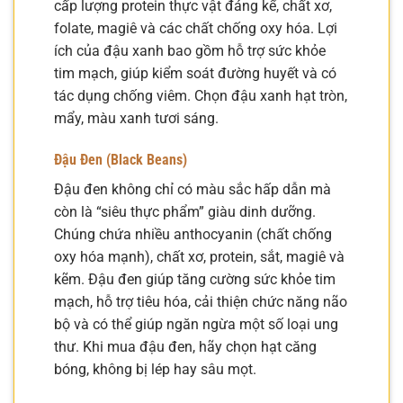
cấp lượng protein thực vật đáng kể, chất xơ,
folate, magiê và các chất chống oxy hóa. Lợi
ích của đậu xanh bao gồm hỗ trợ sức khỏe
tim mạch, giúp kiểm soát đường huyết và có
tác dụng chống viêm. Chọn đậu xanh hạt tròn,
mẩy, màu xanh tươi sáng.
Đậu Đen (Black Beans)
Đậu đen không chỉ có màu sắc hấp dẫn mà
còn là “siêu thực phẩm” giàu dinh dưỡng.
Chúng chứa nhiều anthocyanin (chất chống
oxy hóa mạnh), chất xơ, protein, sắt, magiê và
kẽm. Đậu đen giúp tăng cường sức khỏe tim
mạch, hỗ trợ tiêu hóa, cải thiện chức năng não
bộ và có thể giúp ngăn ngừa một số loại ung
thư. Khi mua đậu đen, hãy chọn hạt căng
bóng, không bị lép hay sâu mọt.