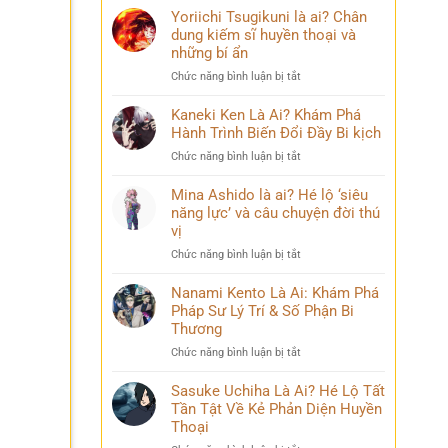
Yoriichi Tsugikuni là ai? Chân
dung kiếm sĩ huyền thoại và
những bí ẩn
ở
Chức năng bình luận bị tắt
Yoriichi
Tsugikuni
Kaneki Ken Là Ai? Khám Phá
là
Hành Trình Biến Đổi Đầy Bi kịch
ai?
ở
Chức năng bình luận bị tắt
Chân
Kaneki
dung
Ken
Mina Ashido là ai? Hé lộ ‘siêu
kiếm
Là
năng lực’ và câu chuyện đời thú
sĩ
Ai?
vị
huyền
Khám
thoại
ở
Chức năng bình luận bị tắt
Phá
và
Mina
Hành
những
Ashido
Nanami Kento Là Ai: Khám Phá
Trình
bí
là
Pháp Sư Lý Trí & Số Phận Bi
Biến
ẩn
ai?
Đổi
Thương
Hé
Đầy
ở
Chức năng bình luận bị tắt
lộ
Bi
Nanami
‘siêu
kịch
Kento
Sasuke Uchiha Là Ai? Hé Lộ Tất
năng
Là
Tần Tật Về Kẻ Phản Diện Huyền
lực’
Ai:
và
Thoại
Khám
câu