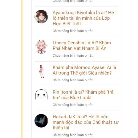
ở
Chức năng bình luận bị tắt
Phá
chuyện
Sasuke
Pháp
đời
Uchiha
Ayanokouji Kiyotaka là ai? Hé
Sư
thú
Là
lộ thiên tài ẩn mình của Lớp
Lý
vị
Ai?
Trí
Học Biết Tuốt
Hé
&
ở
Chức năng bình luận bị tắt
Lộ
Số
Ayanokouji
Tất
Phận
Kiyotaka
Linnea Genshin Là Ai? Khám
Tần
Bi
là
Phá Nhân Vật Nham Bí Ẩn
Tật
Thương
ai?
Về
ở
Chức năng bình luận bị tắt
Hé
Kẻ
Linnea
lộ
Phản
Genshin
Khám phá Momoo Ayase: Ai là
thiên
Diện
Là
Ai trong Thế giới Siêu nhiên?
tài
Huyền
Ai?
ẩn
Thoại
ở
Chức năng bình luận bị tắt
Khám
mình
Khám
Phá
của
phá
Rin Itoshi là ai? Khám phá ‘trái
Nhân
Lớp
Momoo
tim’ của Blue Lock!
Vật
Học
Ayase:
Nham
Biết
ở
Chức năng bình luận bị tắt
Ai
Bí
Tuốt
Rin
là
Ẩn
Itoshi
Hakari JJK là ai? Hé lộ sức
Ai
là
mạnh độc đáo của Chú thuật sư
trong
ai?
thiên tài
Thế
Khám
giới
ở
Chức năng bình luận bị tắt
phá
Siêu