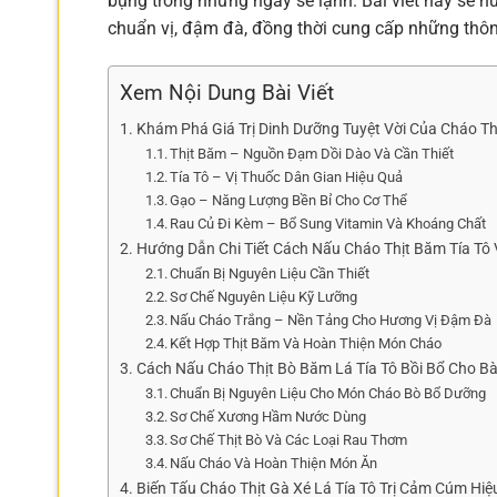
bụng trong những ngày se lạnh. Bài viết này sẽ hư
chuẩn vị, đậm đà, đồng thời cung cấp những thô
Xem Nội Dung Bài Viết
Khám Phá Giá Trị Dinh Dưỡng Tuyệt Vời Của Cháo Th
Thịt Băm – Nguồn Đạm Dồi Dào Và Cần Thiết
Tía Tô – Vị Thuốc Dân Gian Hiệu Quả
Gạo – Năng Lượng Bền Bỉ Cho Cơ Thể
Rau Củ Đi Kèm – Bổ Sung Vitamin Và Khoáng Chất
Hướng Dẫn Chi Tiết Cách Nấu Cháo Thịt Băm Tía Tô 
Chuẩn Bị Nguyên Liệu Cần Thiết
Sơ Chế Nguyên Liệu Kỹ Lưỡng
Nấu Cháo Trắng – Nền Tảng Cho Hương Vị Đậm Đà
Kết Hợp Thịt Băm Và Hoàn Thiện Món Cháo
Cách Nấu Cháo Thịt Bò Băm Lá Tía Tô Bồi Bổ Cho B
Chuẩn Bị Nguyên Liệu Cho Món Cháo Bò Bổ Dưỡng
Sơ Chế Xương Hầm Nước Dùng
Sơ Chế Thịt Bò Và Các Loại Rau Thơm
Nấu Cháo Và Hoàn Thiện Món Ăn
Biến Tấu Cháo Thịt Gà Xé Lá Tía Tô Trị Cảm Cúm Hi