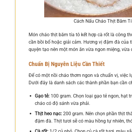
Cách Nấu Cháo Thịt Băm T
Món cháo thịt băm tía tô kết hợp cà rốt là công t
cần bồi bổ hoặc giải cảm. Hương vị đậm đà của thị
quyện tạo nên một món ăn vừa ngon miệng, vừa 
Chuẩn Bị Nguyên Liệu Cần Thiết
Để có một nồi cháo thơm ngon và chuẩn vị, việc l
Dưới đây là danh sách các thành phần bạn cần c
Gạo tẻ:
100 gram. Chọn loại gạo tẻ ngon, hạt t
cháo có độ sánh vừa phải.
Thịt heo nạc:
200 gram. Nên chọn phần thịt thă
đậm đà. Thịt tươi sẽ có màu hồng tự nhiên, thớ
Cà rốt:
1/2 củ nhỏ. Chọn củ cà rốt tươi, màu sắ