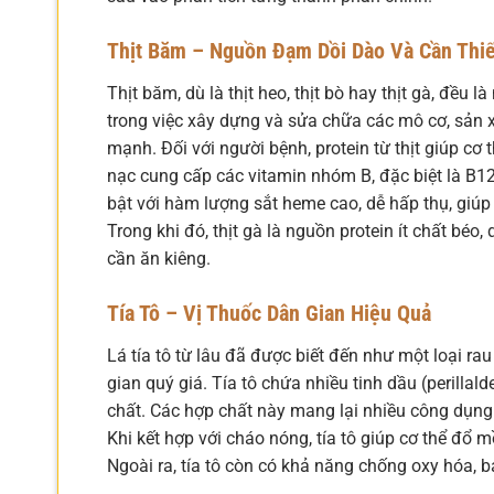
Thịt Băm – Nguồn Đạm Dồi Dào Và Cần Thiế
Thịt băm, dù là thịt heo, thịt bò hay thịt gà, đều
trong việc xây dựng và sửa chữa các mô cơ, sản 
mạnh. Đối với người bệnh, protein từ thịt giúp c
nạc cung cấp các vitamin nhóm B, đặc biệt là B12,
bật với hàm lượng sắt heme cao, dễ hấp thụ, giúp 
Trong khi đó, thịt gà là nguồn protein ít chất béo
cần ăn kiêng.
Tía Tô – Vị Thuốc Dân Gian Hiệu Quả
Lá tía tô từ lâu đã được biết đến như một loại rau
gian quý giá. Tía tô chứa nhiều tinh dầu (perillal
chất. Các hợp chất này mang lại nhiều công dụng 
Khi kết hợp với cháo nóng, tía tô giúp cơ thể đổ 
Ngoài ra, tía tô còn có khả năng chống oxy hóa, b