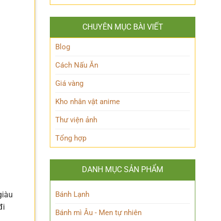
Hakari
‘trái
nhiên?
JJK
tim’
là
của
CHUYÊN MỤC BÀI VIẾT
ai?
Blue
Hé
Lock!
lộ
Blog
sức
mạnh
Cách Nấu Ăn
độc
đáo
Giá vàng
của
Chú
Kho nhân vật anime
thuật
sư
Thư viện ảnh
thiên
tài
Tổng hợp
DANH MỤC SẢN PHẨM
Bánh Lạnh
giàu
đi
Bánh mì Âu - Men tự nhiên