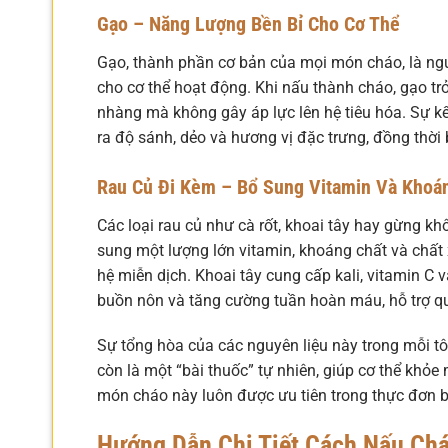
Gạo – Năng Lượng Bền Bỉ Cho Cơ Thể
Gạo, thành phần cơ bản của mọi món cháo, là ngu
cho cơ thể hoạt động. Khi nấu thành cháo, gạo tr
nhàng mà không gây áp lực lên hệ tiêu hóa. Sự kế
ra độ sánh, dẻo và hương vị đặc trưng, đồng thời 
Rau Củ Đi Kèm – Bổ Sung Vitamin Và Khoá
Các loại rau củ như cà rốt, khoai tây hay gừng 
sung một lượng lớn vitamin, khoáng chất và chất x
hệ miễn dịch. Khoai tây cung cấp kali, vitamin C 
buồn nôn và tăng cường tuần hoàn máu, hỗ trợ qu
Sự tổng hòa của các nguyên liệu này trong mỗi t
còn là một “bài thuốc” tự nhiên, giúp cơ thể khỏe 
món cháo này luôn được ưu tiên trong thực đơn b
Hướng Dẫn Chi Tiết Cách Nấu Chá