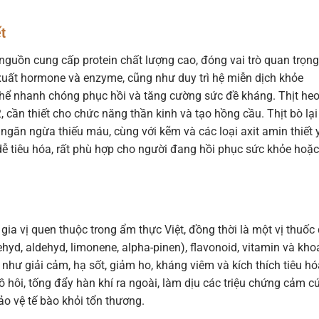
t
 là nguồn cung cấp protein chất lượng cao, đóng vai trò quan trọng
xuất hormone và enzyme, cũng như duy trì hệ miễn dịch khỏe
ơ thể nhanh chóng phục hồi và tăng cường sức đề kháng. Thịt he
 cần thiết cho chức năng thần kinh và tạo hồng cầu. Thịt bò lại
ngăn ngừa thiếu máu, cùng với kẽm và các loại axit amin thiết 
, dễ tiêu hóa, rất phù hợp cho người đang hồi phục sức khỏe hoặc
 gia vị quen thuộc trong ẩm thực Việt, đồng thời là một vị thuốc
dehyd, aldehyd, limonene, alpha-pinen), flavonoid, vitamin và kh
như giải cảm, hạ sốt, giảm ho, kháng viêm và kích thích tiêu hó
mồ hôi, tống đẩy hàn khí ra ngoài, làm dịu các triệu chứng cảm c
ảo vệ tế bào khỏi tổn thương.