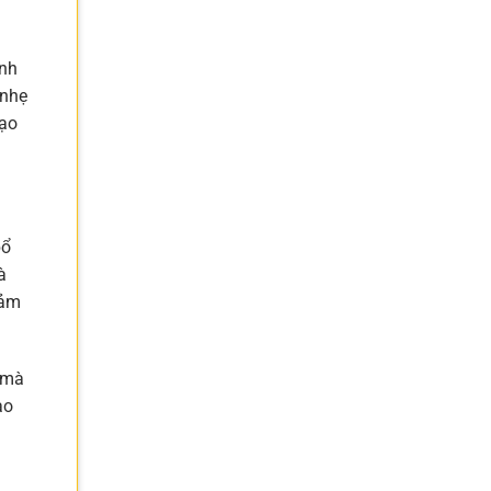
ính
 nhẹ
tạo
bổ
à
iảm
 mà
ao