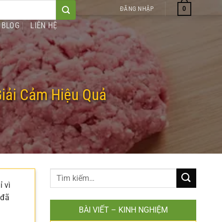
0
ĐĂNG NHẬP
BLOG
LIÊN HỆ
iải Cảm Hiệu Quả
 vì
 đã
BÀI VIẾT – KINH NGHIỆM