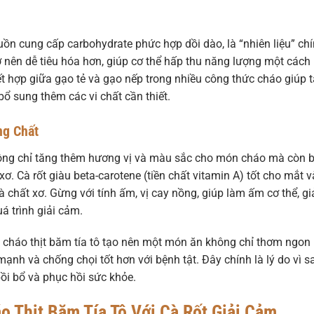
ồn cung cấp carbohydrate phức hợp dồi dào, là “nhiên liệu” ch
ở nên dễ tiêu hóa hơn, giúp cơ thể hấp thu năng lượng một cách
t hợp giữa gạo tẻ và gạo nếp trong nhiều công thức cháo giúp 
bổ sung thêm các vi chất cần thiết.
ng Chất
không chỉ tăng thêm hương vị và màu sắc cho món cháo mà còn 
ơ. Cà rốt giàu beta-carotene (tiền chất vitamin A) tốt cho mắt v
và chất xơ. Gừng với tính ấm, vị cay nồng, giúp làm ấm cơ thể, g
á trình giải cảm.
ô cháo thịt băm tía tô tạo nên một món ăn không chỉ thơm ngon
mạnh và chống chọi tốt hơn với bệnh tật. Đây chính là lý do vì s
ồi bổ và phục hồi sức khỏe.
o Thịt Băm Tía Tô Với Cà Rốt Giải Cảm