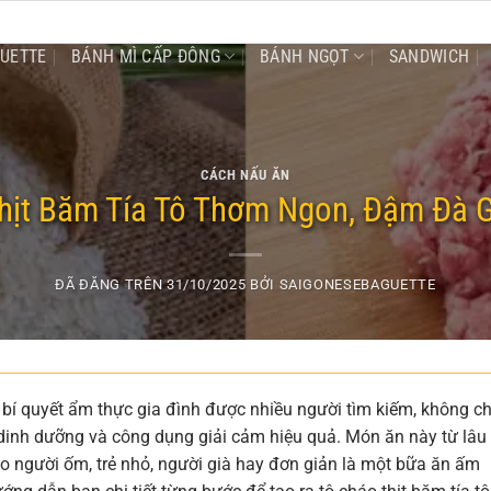
GUETTE
BÁNH MÌ CẤP ĐÔNG
BÁNH NGỌT
SANDWICH
CÁCH NẤU ĂN
hịt Băm Tía Tô Thơm Ngon, Đậm Đà G
ĐÃ ĐĂNG TRÊN
31/10/2025
BỞI
SAIGONESEBAGUETTE
bí quyết ẩm thực gia đình được nhiều người tìm kiếm, không chỉ
 dinh dưỡng và công dụng giải cảm hiệu quả. Món ăn này từ lâu
ho người ốm, trẻ nhỏ, người già hay đơn giản là một bữa ăn ấm