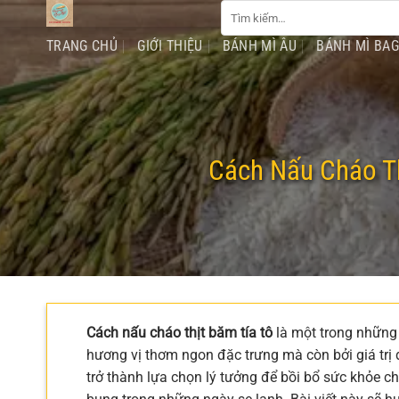
Tìm
Chuyển
kiếm:
đến
TRANG CHỦ
GIỚI THIỆU
BÁNH MÌ ÂU
BÁNH MÌ BA
nội
dung
Cách Nấu Cháo T
Cách nấu cháo thịt băm tía tô
là một trong những 
hương vị thơm ngon đặc trưng mà còn bởi giá trị
trở thành lựa chọn lý tưởng để bồi bổ sức khỏe c