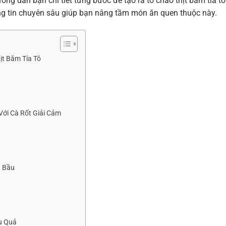
ớng dẫn bạn chi tiết từng bước để tạo ra tô cháo thịt băm tía tô
ng tin chuyên sâu giúp bạn nâng tầm món ăn quen thuộc này.
ịt Băm Tía Tô
Với Cà Rốt Giải Cảm
à Bầu
ệu Quả