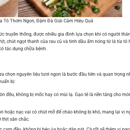
ía Tô Thơm Ngon, Đậm Đà Giải Cảm Hiệu Quả
hức truyền thống, được nhiều gia đình lựa chọn khi có người thâ
t, chút ngọt thanh của rau củ và tinh dầu ấm nóng từ lá tía tô
có tác dụng chữa bệnh.
ựa chọn nguyên liệu tươi ngon là bước đầu tiên và quan trọng n
huẩn bị:
ròn đều, không bị mốc hay có mùi lạ. Gạo tẻ là nền tảng cho mó
n hoặc nạc vai có chút mỡ để cháo không bị khô, mang lại vị n
 thịt săn chắc.
c cam đều, không bị héo úa hoặc dập nát. Cà rốt sẽ thêm vị ngọ