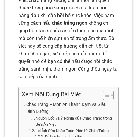
Việt, cháo trắng không chỉ là món ăn quen
thuộc trong bữa sáng mà còn là lựa chọn
hàng đầu khi cần bồi bổ sức khỏe. Việc nắm
vững
cách nấu cháo trắng ngon
không chỉ
giúp bạn tạo ra bữa ăn ấm lòng cho gia đình
mà còn thể hiện sự tinh tế trong ẩm thực. Bài
viết này sẽ cung cấp hướng dẫn chi tiết từ
khâu chọn gạo, sơ chế, cho đến những bí
quyết nhỏ để bạn có thể nấu được nồi cháo
trắng sánh mịn, thơm ngon đúng điệu ngay tại
căn bếp của mình.
Xem Nội Dung Bài Viết
Cháo Trắng – Món Ăn Thanh Đạm Và Giàu
Dinh Dưỡng
Nguồn Gốc và Ý Nghĩa của Cháo Trắng trong
Bữa Ăn Việt
Lợi Ích Sức Khỏe Toàn Diện từ Cháo Trắng
Dễ tiêu hóa và hấp thu