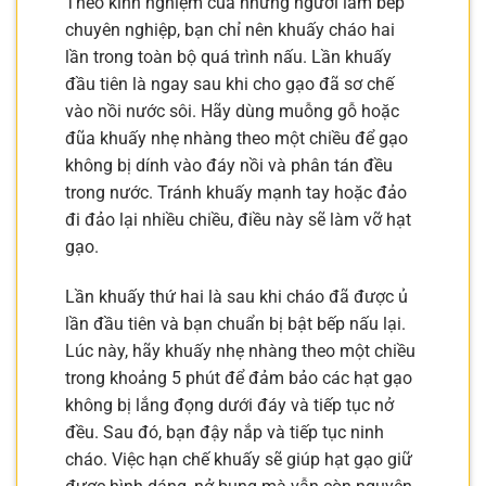
Theo kinh nghiệm của những người làm bếp
chuyên nghiệp, bạn chỉ nên khuấy cháo hai
lần trong toàn bộ quá trình nấu. Lần khuấy
đầu tiên là ngay sau khi cho gạo đã sơ chế
vào nồi nước sôi. Hãy dùng muỗng gỗ hoặc
đũa khuấy nhẹ nhàng theo một chiều để gạo
không bị dính vào đáy nồi và phân tán đều
trong nước. Tránh khuấy mạnh tay hoặc đảo
đi đảo lại nhiều chiều, điều này sẽ làm vỡ hạt
gạo.
Lần khuấy thứ hai là sau khi cháo đã được ủ
lần đầu tiên và bạn chuẩn bị bật bếp nấu lại.
Lúc này, hãy khuấy nhẹ nhàng theo một chiều
trong khoảng 5 phút để đảm bảo các hạt gạo
không bị lắng đọng dưới đáy và tiếp tục nở
đều. Sau đó, bạn đậy nắp và tiếp tục ninh
cháo. Việc hạn chế khuấy sẽ giúp hạt gạo giữ