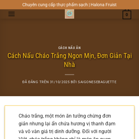
Chuyển
Chuyên cung cấp thực phẩm sạch | Halona Fruist
đến
0
nội
dung
CÁCH NẤU ĂN
Cách Nấu Cháo Trắng Ngon Mịn, Đơn Giản Tại
Nhà
ĐÃ ĐĂNG TRÊN
31/10/2025
BỞI
SAIGONESEBAGUETTE
Cháo trắng, một món ăn tưởng chừng đơn
giản nhưng lại ẩn chứa hương vị thanh đạm
và vô vàn giá trị dinh dưỡng. Đối với người