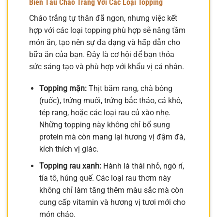
Biến Tấu Cháo Trắng Với Các Loại Topping
Cháo trắng tự thân đã ngon, nhưng việc kết
hợp với các loại topping phù hợp sẽ nâng tầm
món ăn, tạo nên sự đa dạng và hấp dẫn cho
bữa ăn của bạn. Đây là cơ hội để bạn thỏa
sức sáng tạo và phù hợp với khẩu vị cá nhân.
Topping mặn:
Thịt băm rang, chà bông
(ruốc), trứng muối, trứng bắc thảo, cá khô,
tép rang, hoặc các loại rau củ xào nhẹ.
Những topping này không chỉ bổ sung
protein mà còn mang lại hương vị đậm đà,
kích thích vị giác.
Topping rau xanh:
Hành lá thái nhỏ, ngò rí,
tía tô, húng quế. Các loại rau thơm này
không chỉ làm tăng thêm màu sắc mà còn
cung cấp vitamin và hương vị tươi mới cho
món cháo.