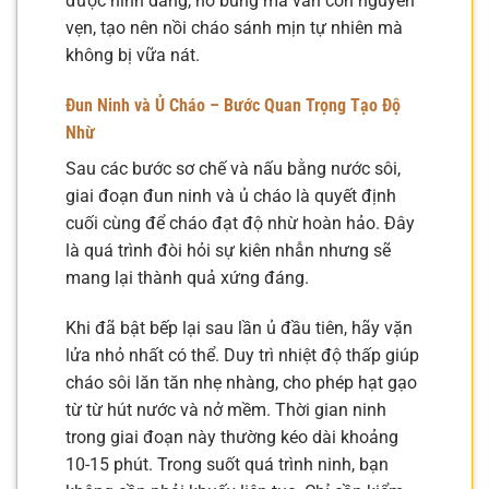
được hình dáng, nở bung mà vẫn còn nguyên
vẹn, tạo nên nồi cháo sánh mịn tự nhiên mà
không bị vữa nát.
Đun Ninh và Ủ Cháo – Bước Quan Trọng Tạo Độ
Nhừ
Sau các bước sơ chế và nấu bằng nước sôi,
giai đoạn đun ninh và ủ cháo là quyết định
cuối cùng để cháo đạt độ nhừ hoàn hảo. Đây
là quá trình đòi hỏi sự kiên nhẫn nhưng sẽ
mang lại thành quả xứng đáng.
Khi đã bật bếp lại sau lần ủ đầu tiên, hãy vặn
lửa nhỏ nhất có thể. Duy trì nhiệt độ thấp giúp
cháo sôi lăn tăn nhẹ nhàng, cho phép hạt gạo
từ từ hút nước và nở mềm. Thời gian ninh
trong giai đoạn này thường kéo dài khoảng
10-15 phút. Trong suốt quá trình ninh, bạn