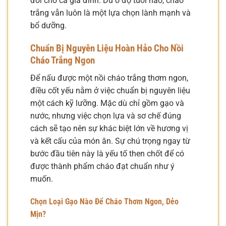
đối cho cả gia đình. Dù ở độ tuổi nào, cháo
trắng vẫn luôn là một lựa chọn lành mạnh và
bổ dưỡng.
Chuẩn Bị Nguyên Liệu Hoàn Hảo Cho Nồi
Cháo Trắng Ngon
Để nấu được một nồi cháo trắng thơm ngon,
điều cốt yếu nằm ở việc chuẩn bị nguyên liệu
một cách kỹ lưỡng. Mặc dù chỉ gồm gạo và
nước, nhưng việc chọn lựa và sơ chế đúng
cách sẽ tạo nên sự khác biệt lớn về hương vị
và kết cấu của món ăn. Sự chú trọng ngay từ
bước đầu tiên này là yếu tố then chốt để có
được thành phẩm cháo đạt chuẩn như ý
muốn.
Chọn Loại Gạo Nào Để Cháo Thơm Ngon, Dẻo
Mịn?