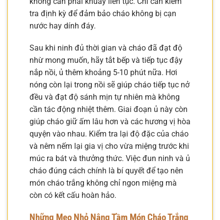
không cần phải khuấy liên tục. Chỉ cần kiểm
tra định kỳ để đảm bảo cháo không bị cạn
nước hay dính đáy.
Sau khi ninh đủ thời gian và cháo đã đạt độ
nhừ mong muốn, hãy tắt bếp và tiếp tục đậy
nắp nồi, ủ thêm khoảng 5-10 phút nữa. Hơi
nóng còn lại trong nồi sẽ giúp cháo tiếp tục nở
đều và đạt độ sánh mịn tự nhiên mà không
cần tác động nhiệt thêm. Giai đoạn ủ này còn
giúp cháo giữ ấm lâu hơn và các hương vị hòa
quyện vào nhau. Kiểm tra lại độ đặc của cháo
và nêm nếm lại gia vị cho vừa miệng trước khi
múc ra bát và thưởng thức. Việc đun ninh và ủ
cháo đúng cách chính là bí quyết để tạo nên
món cháo trắng không chỉ ngon miệng mà
còn có kết cấu hoàn hảo.
Những Mẹo Nhỏ Nâng Tầm Món Cháo Trắng