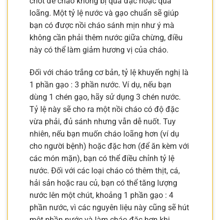
chốt để cháo không bị quá đặc hoặc quá
loãng. Một tỷ lệ nước và gạo chuẩn sẽ giúp
bạn có được nồi cháo sánh mịn như ý mà
không cần phải thêm nước giữa chừng, điều
này có thể làm giảm hương vị của cháo.
Đối với cháo trắng cơ bản, tỷ lệ khuyến nghị là
1 phần gạo : 3 phần nước. Ví dụ, nếu bạn
dùng 1 chén gạo, hãy sử dụng 3 chén nước.
Tỷ lệ này sẽ cho ra một nồi cháo có độ đặc
vừa phải, đủ sánh nhưng vẫn dễ nuốt. Tuy
nhiên, nếu bạn muốn cháo loãng hơn (ví dụ
cho người bệnh) hoặc đặc hơn (để ăn kèm với
các món mặn), bạn có thể điều chỉnh tỷ lệ
nước. Đối với các loại cháo có thêm thịt, cá,
hải sản hoặc rau củ, bạn có thể tăng lượng
nước lên một chút, khoảng 1 phần gạo : 4
phần nước, vì các nguyên liệu này cũng sẽ hút
một phần nước và làm cháo đặc hơn khi