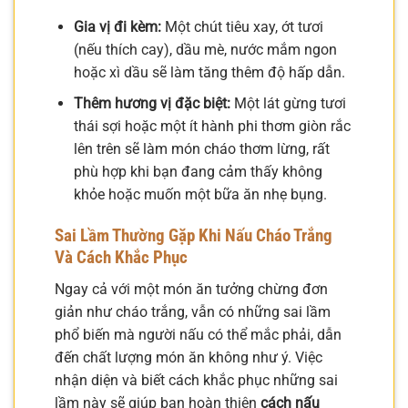
Gia vị đi kèm:
Một chút tiêu xay, ớt tươi
(nếu thích cay), dầu mè, nước mắm ngon
hoặc xì dầu sẽ làm tăng thêm độ hấp dẫn.
Thêm hương vị đặc biệt:
Một lát gừng tươi
thái sợi hoặc một ít hành phi thơm giòn rắc
lên trên sẽ làm món cháo thơm lừng, rất
phù hợp khi bạn đang cảm thấy không
khỏe hoặc muốn một bữa ăn nhẹ bụng.
Sai Lầm Thường Gặp Khi Nấu Cháo Trắng
Và Cách Khắc Phục
Ngay cả với một món ăn tưởng chừng đơn
giản như cháo trắng, vẫn có những sai lầm
phổ biến mà người nấu có thể mắc phải, dẫn
đến chất lượng món ăn không như ý. Việc
nhận diện và biết cách khắc phục những sai
lầm này sẽ giúp bạn hoàn thiện
cách nấu