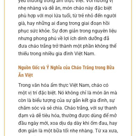
yêu thương trong ẩm thực Việt. Với hương vị
nhẹ nhàng và dễ ăn, món cháo này đặc biệt
phù hợp với mọi lứa tuổi, từ trẻ nhỏ đến người
già, hay những ai đang trong giai đoạn hồi
phục sức khỏe. Sự đơn giản trong nguyên liệu
nhưng phong phú về lợi ích dinh dưỡng đã
đưa cháo trắng trở thành một phần không thể
thiếu trong nhiều gia đình Việt Nam.
Nguồn Gốc và Ý Nghĩa của Cháo Trắng trong Bữa
Ăn Việt
Trong văn hóa ẩm thực Việt Nam, cháo có
một vị trí đặc biệt. Nó không chỉ là món ăn mà
còn là biểu tượng của sự gắn kết gia đình, sự
chăm sóc và sẻ chia. Cháo trắng, với sự thanh
đạm và dễ tiêu hóa, thường được dùng để mở
đầu ngày mới, xoa dịu dạ dày khi ốm đau, hay
đơn giản là một bữa tối nhẹ nhàng. Từ xa xưa,