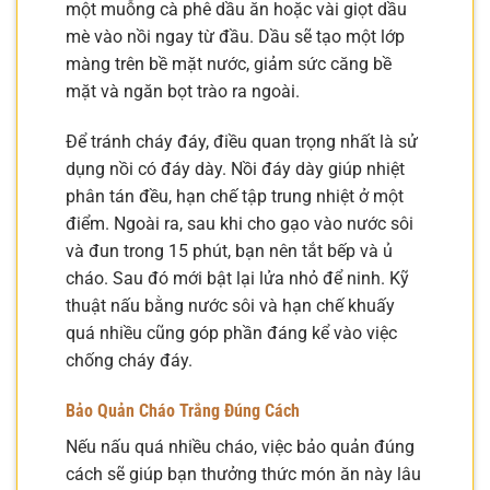
một muỗng cà phê dầu ăn hoặc vài giọt dầu
mè vào nồi ngay từ đầu. Dầu sẽ tạo một lớp
màng trên bề mặt nước, giảm sức căng bề
mặt và ngăn bọt trào ra ngoài.
Để tránh cháy đáy, điều quan trọng nhất là sử
dụng nồi có đáy dày. Nồi đáy dày giúp nhiệt
phân tán đều, hạn chế tập trung nhiệt ở một
điểm. Ngoài ra, sau khi cho gạo vào nước sôi
và đun trong 15 phút, bạn nên tắt bếp và ủ
cháo. Sau đó mới bật lại lửa nhỏ để ninh. Kỹ
thuật nấu bằng nước sôi và hạn chế khuấy
quá nhiều cũng góp phần đáng kể vào việc
chống cháy đáy.
Bảo Quản Cháo Trắng Đúng Cách
Nếu nấu quá nhiều cháo, việc bảo quản đúng
cách sẽ giúp bạn thưởng thức món ăn này lâu