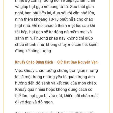
nhiệt độ còn lại trong nồi sẽ tiếp tục làm chín
và giúp hạt gạo nở bung từ từ. Sau thời gian
nghỉ, bạn bật bếp lại, đun sôi rồi vặn nhỏ lửa,
ninh thêm khoảng 10-15 phút nữa cho cháo
thật nhừ. Để nồi cháo ủ thêm một lúc sau khi
tắt bếp, hạt gạo sẽ tự động nở mềm mại và
sánh mịn. Phương pháp này không chỉ giúp
cháo nhanh nhừ, không cháy mà còn tiết kiệm
đáng kể năng lượng.
Khuấy Cháo Đúng Cách – Giữ Hạt Gạo Nguyên Vẹn
Việc khuấy cháo tưởng chừng đơn giản nhưng
lại là một trong những yếu tố quan trọng ảnh
hưởng đến độ sánh và kết cấu của món cháo.
Khuấy quá nhiều hoặc không đúng cách có
thể làm hạt gạo bị vữa nát, khiến nồi cháo mất
đi vẻ đẹp và độ ngon.