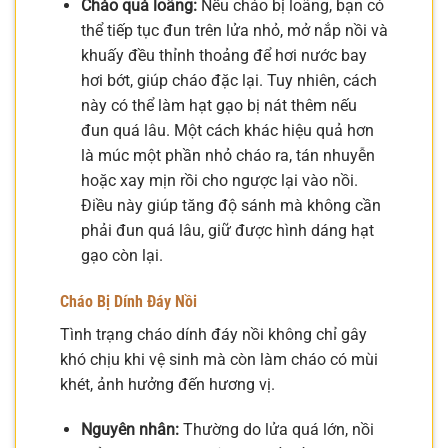
Cháo quá loãng:
Nếu cháo bị loãng, bạn có
thể tiếp tục đun trên lửa nhỏ, mở nắp nồi và
khuấy đều thỉnh thoảng để hơi nước bay
hơi bớt, giúp cháo đặc lại. Tuy nhiên, cách
này có thể làm hạt gạo bị nát thêm nếu
đun quá lâu. Một cách khác hiệu quả hơn
là múc một phần nhỏ cháo ra, tán nhuyễn
hoặc xay mịn rồi cho ngược lại vào nồi.
Điều này giúp tăng độ sánh mà không cần
phải đun quá lâu, giữ được hình dáng hạt
gạo còn lại.
Cháo Bị Dính Đáy Nồi
Tình trạng cháo dính đáy nồi không chỉ gây
khó chịu khi vệ sinh mà còn làm cháo có mùi
khét, ảnh hưởng đến hương vị.
Nguyên nhân:
Thường do lửa quá lớn, nồi