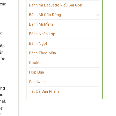
 của
Bánh mì Baguette kiểu Sài Gòn
Bánh Mì Cấp Đông
Bánh Mì Mềm
ng
Bánh Ngàn Lớp
a
Bánh Ngọt
hấp
ẫn
Bánh Theo Mùa
hức
Cookies
Hộp Quà
Sandwich
áng
Tất Cả Sản Phẩm
ạo
hái,
kỷ
i