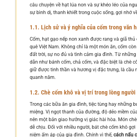
câu chuyện về hạt lúa non và sự khéo léo của ng
sự bình dị, thanh khiết trong cuộc sống, gợi nhớ 
1.1. Lịch sử và ý nghĩa của cốm trong văn h
Cốm, hạt gạo nếp non xanh được rang và giã thủ 
quê Việt Nam. Không chỉ là một món ăn, cốm còn 
đất trời, sự no đủ và tình cảm gia đình. Từ nhữn
dẫn như bánh cốm, chả cốm, và đặc biệt là chè 
giữ được tinh thần và hương vị đặc trưng, là cầu
quanh năm.
1.2. Chè cốm khô và vị trí trong lòng người
Trong các bữa ăn gia đình, tiệc tùng hay những b
miệng. Vị ngọt thanh của đường, độ dẻo mềm của
nên một bản giao hưởng vị giác hài hòa. Món chè
dễ chịu. Đối với nhiều người, bát chè cốm khô gợi
niệm ấm áp của gia đình. Chính vì thế,
cách nấu 