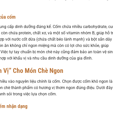
 của cốm
cung cấp dinh dưỡng đáng kể. Cốm chứa nhiều carbohydrate, c
còn chứa protein, chất xơ, và một số vitamin nhóm B, giúp hỗ t
 hợp với nước cốt dừa (chứa chất béo lành mạnh) và bột sắn dây
n ăn không chỉ ngon miệng mà còn có lợi cho sức khỏe, giúp
. Việc tự tay chuẩn bị món chè này cũng đảm bảo an toàn vệ si
ợp với khẩu vị và nhu cầu dinh dưỡng của gia đình.
ẩn Vị” Cho Món Chè Ngon
hiều vào nguyên liệu chính là cốm. Chọn được cốm khô ngon là
n chè thành phẩm có hương vị thơm ngon đúng điệu. Dưới đây
ành sỏi trong việc lựa chọn cốm.
iểm nhận dạng