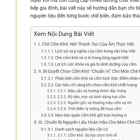
tuyệt vời mà còn cung cấp nhiều dưỡng chất thiết
bếp gia đình, bài viết này sẽ hướng dẫn bạn chi ti
nguyên liệu đến từng bước chế biến, đảm bảo thà
Xem Nội Dung Bài Viết
I. Chè Cốm Khô: Nét Thanh Tao Của Ẩm Thực Việt
1.1. Lịch sử và ý nghĩa của cốm trong văn hóa Việt
1.2. Chè cốm khô và vị trí trong lòng người Việt
1.3. Lợi ích sức khỏe và giá trị dinh dưỡng của cốm
II. Bí Quyết Chọn Cốm Khô “Chuẩn Vị” Cho Món Chè
2.1. Phân biệt cốm khô và cốm tươi: Đặc điểm nhận
2.2. Các tiêu chí vàng khi chọn cốm khô chất lượng
2.2.1. Màu sắc và hương thơm đặc trưng
2.2.2. Độ dẻo, mịn và hình dáng hạt cốm
2.2.3. Nguồn gốc và thương hiệu cốm uy tín
2.2.4. Thời điểm lý tưởng để mua cốm
2.3. Mẹo bảo quản cốm khô giữ trọn hương vị
III. Chuẩn Bị Nguyên Liệu Hoàn Hảo Cho Món Chè 
3.1. Danh sách nguyên liệu cần có
3.1.1. Cốm khô: Sự lựa chọn tinh tế