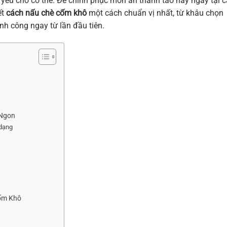
 yếu cho cơ thể. Để chinh phục món ăn thanh tao này ngay tại 
ết
cách nấu chè cốm khô
một cách chuẩn vị nhất, từ khâu chọn
nh công ngay từ lần đầu tiên.
 Ngon
 dạng
Cốm Khô