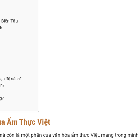
 Biến Tấu
ch
 tạo độ sánh?
ên?
ng?
ủa Ẩm Thực Việt
 mà còn là một phần của văn hóa ẩm thực Việt, mang trong mìn