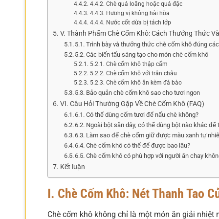
4.4.2. Chè quá loãng hoặc quá đặc
4.4.3. Hương vị không hài hòa
4.4.4. Nước cốt dừa bị tách lớp
V. Thành Phẩm Chè Cốm Khô: Cách Thưởng Thức Và
5.1. Trình bày và thưởng thức chè cốm khô đúng cá
5.2. Các biến tấu sáng tạo cho món chè cốm khô
5.2.1. Chè cốm khô thập cẩm
5.2.2. Chè cốm khô với trân châu
5.2.3. Chè cốm khô ăn kèm đá bào
5.3. Bảo quản chè cốm khô sao cho tươi ngon
VI. Câu Hỏi Thường Gặp Về Chè Cốm Khô (FAQ)
6.1. Có thể dùng cốm tươi để nấu chè không?
6.2. Ngoài bột sắn dây, có thể dùng bột nào khác để
6.3. Làm sao để chè cốm giữ được màu xanh tự nhi
6.4. Chè cốm khô có thể để được bao lâu?
6.5. Chè cốm khô có phù hợp với người ăn chay khô
Kết luận
I. Chè Cốm Khô: Nét Thanh Tao C
Chè cốm khô không chỉ là một món ăn giải nhiệt