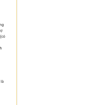
ung
rợ
 (có
nh
 là