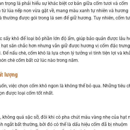
n trọng là phải hiểu sự khác biệt cơ bản giữa cốm tươi và cốm
 từ lúa nếp non vừa gặt về, mang màu xanh tự nhiên và hương
à thường được gói trong lá sen để giữ hương. Tuy nhiên, cốm tư
c sấy khô để loại bỏ phần lớn độ ẩm, giúp bảo quản được lâu h
 hạt săn chắc hơn nhưng vẫn giữ được hương vị cốm đặc trưng
 Để nấu chè, cốm khô là lựa chọn lý tưởng vì tính tiện lợi và kh
món chè cốm bất cứ lúc nào trong năm.
ất lượng
, việc chọn cốm khô ngon là không thể bỏ qua. Những tiêu c
ọn được loại cốm tốt nhất.
 không quá sặc sỡ, đôi khi có pha chút màu vàng nhẹ của hạt 
 ngắt bất thường, bởi đó có thể là dấu hiệu cốm đã bị nhuộm