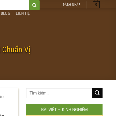
0
ĐĂNG NHẬP
BLOG
LIÊN HỆ
 Chuẩn Vị
ào
c
BÀI VIẾT – KINH NGHIỆM