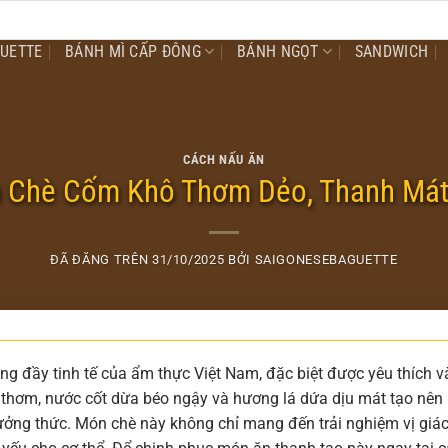
GUETTE
BÁNH MÌ CẤP ĐÔNG
BÁNH NGỌT
SANDWICH
CÁCH NẤU ĂN
 Chè Cốm Khô Thơm Dẻo, Thanh Mát
ĐÃ ĐĂNG TRÊN
31/10/2025
BỞI
SAIGONESEBAGUETTE
 đầy tinh tế của ẩm thực Việt Nam, đặc biệt được yêu thích v
 thơm, nước cốt dừa béo ngậy và hương lá dứa dịu mát tạo nên
hưởng thức. Món chè này không chỉ mang đến trải nghiệm vị giá