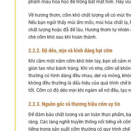
phẩm màu hóa học để trông bắt mắt hơn. Hãy ưu 
Về hương thơm, cốm khô chất lượng sẽ có mùi thơ
Nếu bạn ngửi thấy mùi ẩm mốc, mùi hóa chất lạ,
chất lượng hoặc đã để lâu. Hương thơm tự nhiên 
chè cốm khô sau khi hoàn thành.
2.2.2. Độ dẻo, mịn và hình dáng hạt cốm
Khi cầm một nắm cốm khô trên tay, bạn sẽ cảm 
giòn tan như bánh tráng. Khi vò nhẹ, cốm sẽ khô
thường có hình dáng đều nhau, dẹt và mỏng, khôn
không đều thường là dấu hiệu của quá trình chế 
tốt. Cốm có độ dẻo mịn khi ngâm sẽ nở đều, tạo 
2.2.3. Nguồn gốc và thương hiệu cốm uy tín
Để đảm bảo chất lượng và an toàn thực phẩm, bạ
ràng. Các làng nghề truyền thống nổi tiếng về c
tiếng trong sản xuất cốm thường có quy trình ch