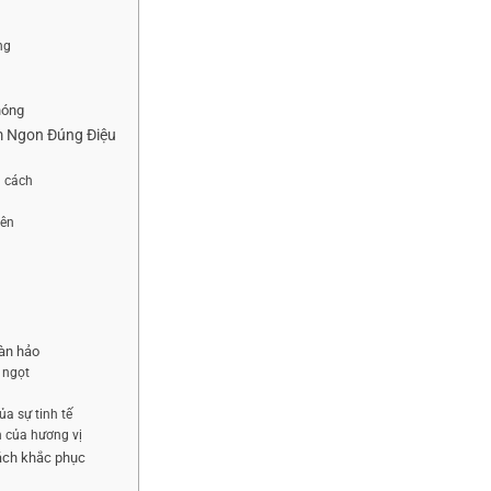
ng
hóng
m Ngon Đúng Điệu
g cách
iên
oàn hảo
 ngọt
ủa sự tinh tế
n của hương vị
cách khắc phục