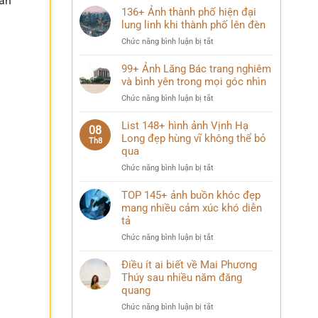
căn
136+ Ảnh thành phố hiện đại
lung linh khi thành phố lên đèn
ở
Chức năng bình luận bị tắt
136+
Ảnh
99+ Ảnh Lăng Bác trang nghiêm
thành
và bình yên trong mọi góc nhìn
phố
ở
Chức năng bình luận bị tắt
hiện
99+
đại
Ảnh
List 148+ hình ảnh Vịnh Hạ
lung
08
Lăng
Long đẹp hùng vĩ không thể bỏ
linh
Th8
Bác
qua
khi
trang
thành
ở
Chức năng bình luận bị tắt
nghiêm
phố
List
và
lên
148+
TOP 145+ ảnh buồn khóc đẹp
bình
đèn
hình
mang nhiều cảm xúc khó diễn
yên
ảnh
trong
tả
Vịnh
mọi
ở
Chức năng bình luận bị tắt
Hạ
góc
TOP
Long
nhìn
145+
Điều ít ai biết về Mai Phương
đẹp
ảnh
Thúy sau nhiều năm đăng
hùng
buồn
vĩ
quang
khóc
không
ở
Chức năng bình luận bị tắt
đẹp
thể