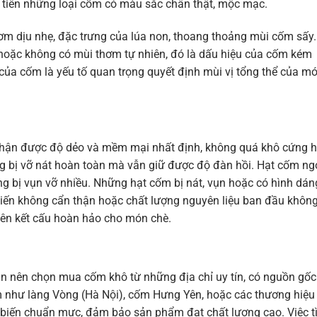
tiên những loại cốm có màu sắc chân thật, mộc mạc.
m dịu nhẹ, đặc trưng của lúa non, thoang thoảng mùi cốm sấy.
 hoặc không có mùi thơm tự nhiên, đó là dấu hiệu của cốm kém
của cốm là yếu tố quan trọng quyết định mùi vị tổng thể của m
nhận được độ dẻo và mềm mại nhất định, không quá khô cứng 
ng bị vỡ nát hoàn toàn mà vẫn giữ được độ đàn hồi. Hạt cốm n
g bị vụn vỡ nhiều. Những hạt cốm bị nát, vụn hoặc có hình dán
biến không cẩn thận hoặc chất lượng nguyên liệu ban đầu khôn
nên kết cấu hoàn hảo cho món chè.
n nên chọn mua cốm khô từ những địa chỉ uy tín, có nguồn gốc
ốm như làng Vòng (Hà Nội), cốm Hưng Yên, hoặc các thương hiệu
ế biến chuẩn mực, đảm bảo sản phẩm đạt chất lượng cao. Việc 