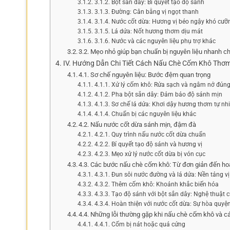
3.1.2. Bột sắn dây: Bí quyết tạo độ sánh
3.1.3. Đường: Cân bằng vị ngọt thanh
3.1.4. Nước cốt dừa: Hương vị béo ngậy khó cưỡ
3.1.5. Lá dứa: Nốt hương thơm dịu mát
3.1.6. Nước và các nguyên liệu phụ trợ khác
3.2. Mẹo nhỏ giúp bạn chuẩn bị nguyên liệu nhanh c
IV. Hướng Dẫn Chi Tiết Cách Nấu Chè Cốm Khô Thơ
4.1. Sơ chế nguyên liệu: Bước đệm quan trọng
4.1.1. Xử lý cốm khô: Rửa sạch và ngâm nở đún
4.1.2. Pha bột sắn dây: Đảm bảo độ sánh mịn
4.1.3. Sơ chế lá dứa: Khơi dậy hương thơm tự nh
4.1.4. Chuẩn bị các nguyên liệu khác
4.2. Nấu nước cốt dừa sánh mịn, đậm đà
4.2.1. Quy trình nấu nước cốt dừa chuẩn
4.2.2. Bí quyết tạo độ sánh và hương vị
4.2.3. Mẹo xử lý nước cốt dừa bị vón cục
4.3. Các bước nấu chè cốm khô: Từ đơn giản đến h
4.3.1. Đun sôi nước đường và lá dứa: Nền tảng vị
4.3.2. Thêm cốm khô: Khoảnh khắc biến hóa
4.3.3. Tạo độ sánh với bột sắn dây: Nghệ thuật c
4.3.4. Hoàn thiện với nước cốt dừa: Sự hòa quyệ
4.4. Những lỗi thường gặp khi nấu chè cốm khô và 
4.4.1. Cốm bị nát hoặc quá cứng