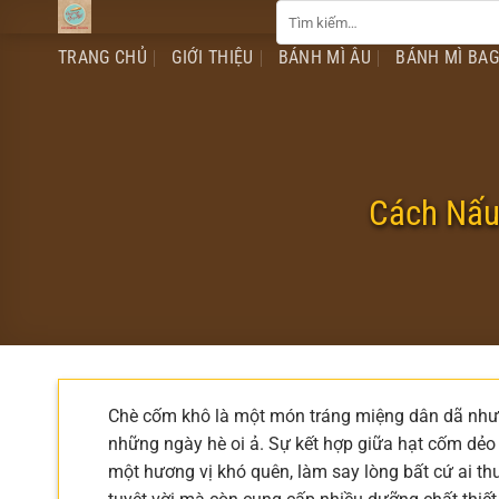
Tìm
Chuyển
kiếm:
đến
TRANG CHỦ
GIỚI THIỆU
BÁNH MÌ ÂU
BÁNH MÌ BA
nội
dung
Cách Nấu
Chè cốm khô là một món tráng miệng dân dã nhưng
những ngày hè oi ả. Sự kết hợp giữa hạt cốm dẻo
một hương vị khó quên, làm say lòng bất cứ ai t