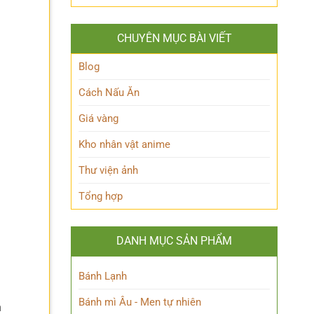
Queen
lộ
Anh
Maeve
thân
Hùng
Là
thế
Đầy
CHUYÊN MỤC BÀI VIẾT
Ai?
Nữ
Quyến
Hé
Phù
Rũ
Lộ
Blog
thủy
Bí
tài
Ẩn
Cách Nấu Ăn
ba
Nhân
Vật
Giá vàng
Này!
Kho nhân vật anime
Thư viện ảnh
Tổng hợp
DANH MỤC SẢN PHẨM
Bánh Lạnh
Bánh mì Âu - Men tự nhiên
h