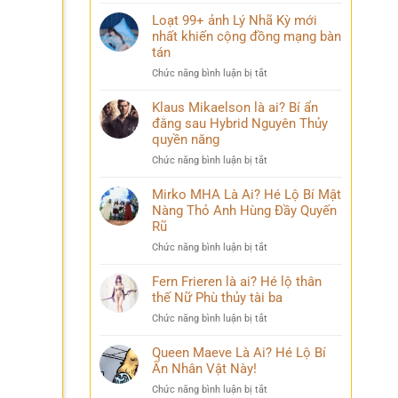
Điều
mang
bỏ
ít
Loạt 99+ ảnh Lý Nhã Kỳ mới
nhiều
qua
ai
nhất khiến cộng đồng mạng bàn
cảm
biết
xúc
tán
về
khó
ở
Chức năng bình luận bị tắt
Mai
diễn
Loạt
Phương
tả
99+
Klaus Mikaelson là ai? Bí ẩn
Thúy
ảnh
đằng sau Hybrid Nguyên Thủy
sau
Lý
nhiều
quyền năng
Nhã
năm
ở
Chức năng bình luận bị tắt
Kỳ
đăng
Klaus
mới
quang
Mikaelson
Mirko MHA Là Ai? Hé Lộ Bí Mật
nhất
là
Nàng Thỏ Anh Hùng Đầy Quyến
khiến
ai?
cộng
Rũ
Bí
đồng
ở
Chức năng bình luận bị tắt
ẩn
mạng
Mirko
đằng
bàn
MHA
Fern Frieren là ai? Hé lộ thân
sau
tán
Là
thế Nữ Phù thủy tài ba
Hybrid
Ai?
Nguyên
ở
Chức năng bình luận bị tắt
Hé
Thủy
Fern
Lộ
quyền
Frieren
Queen Maeve Là Ai? Hé Lộ Bí
Bí
năng
là
Ẩn Nhân Vật Này!
Mật
ai?
Nàng
ở
Chức năng bình luận bị tắt
Hé
Thỏ