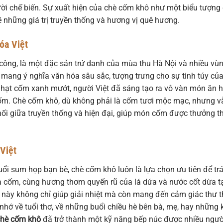
ười chế biến. Sự xuất hiện của chè cốm khô như một biểu tượng
về những giá trị truyền thống và hương vị quê hương.
óa Việt
công, là một đặc sản trứ danh của mùa thu Hà Nội và nhiều vù
mang ý nghĩa văn hóa sâu sắc, tượng trưng cho sự tinh túy củ
g hạt cốm xanh mướt, người Việt đã sáng tạo ra vô vàn món ăn 
cốm. Chè cốm khô, dù không phải là cốm tươi mộc mạc, nhưng v
 nối giữa truyền thống và hiện đại, giúp món cốm được thưởng t
 Việt
uổi sum họp bạn bè, chè cốm khô luôn là lựa chọn ưu tiên để tr
 cốm, cùng hương thơm quyến rũ của lá dứa và nước cốt dừa t
 này không chỉ giúp giải nhiệt mà còn mang đến cảm giác thư t
 nhớ về tuổi thơ, về những buổi chiều hè bên bà, mẹ, hay những 
chè cốm khô
đã trở thành một kỹ năng bếp núc được nhiều ngườ