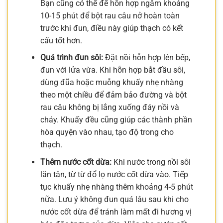
Bạn cũng có thể để hỗn hợp ngâm khoảng
10-15 phút để bột rau câu nở hoàn toàn
trước khi đun, điều này giúp thạch có kết
cấu tốt hơn.
Quá trình đun sôi:
Đặt nồi hỗn hợp lên bếp,
đun với lửa vừa. Khi hỗn hợp bắt đầu sôi,
dùng đũa hoặc muỗng khuấy nhẹ nhàng
theo một chiều để đảm bảo đường và bột
rau câu không bị lắng xuống đáy nồi và
cháy. Khuấy đều cũng giúp các thành phần
hòa quyện vào nhau, tạo độ trong cho
thạch.
Thêm nước cốt dừa:
Khi nước trong nồi sôi
lăn tăn, từ từ đổ lọ nước cốt dừa vào. Tiếp
tục khuấy nhẹ nhàng thêm khoảng 4-5 phút
nữa. Lưu ý không đun quá lâu sau khi cho
nước cốt dừa để tránh làm mất đi hương vị