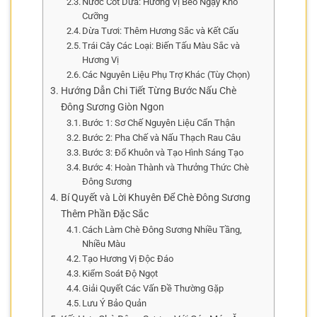
Nước Cốt Dừa: Hương Vị Béo Ngậy Khó
Cưỡng
Dừa Tươi: Thêm Hương Sắc và Kết Cấu
Trái Cây Các Loại: Biến Tấu Màu Sắc và
Hương Vị
Các Nguyên Liệu Phụ Trợ Khác (Tùy Chọn)
Hướng Dẫn Chi Tiết Từng Bước Nấu Chè
Đông Sương Giòn Ngon
Bước 1: Sơ Chế Nguyên Liệu Cẩn Thận
Bước 2: Pha Chế và Nấu Thạch Rau Câu
Bước 3: Đổ Khuôn và Tạo Hình Sáng Tạo
Bước 4: Hoàn Thành và Thưởng Thức Chè
Đông Sương
Bí Quyết và Lời Khuyên Để Chè Đông Sương
Thêm Phần Đặc Sắc
Cách Làm Chè Đông Sương Nhiều Tầng,
Nhiều Màu
Tạo Hương Vị Độc Đáo
Kiểm Soát Độ Ngọt
Giải Quyết Các Vấn Đề Thường Gặp
Lưu Ý Bảo Quản