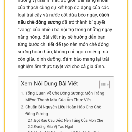
hương vị thanh mát, độ giòn dai sảng khoái
của thạch cùng sự kết hợp đa dạng của các
loại trái cây và nước cốt dừa béo ngậy,
cách
nấu chè đông sương
đã trở thành bí quyết
“vàng” của nhiều bà nội trợ trong những ngày
nắng nóng. Bài viết này sẽ hướng dẫn bạn
từng bước chi tiết để tạo nên món chè đông
sương hoàn hảo, không chỉ ngon miệng mà
còn giàu dinh dưỡng, đảm bảo mang lại trải
nghiệm ẩm thực tuyệt vời cho cả gia đình.
Xem Nội Dung Bài Viết
Tổng Quan Về Chè Đông Sương: Món Tráng
Miệng Thanh Mát Của Ẩm Thực Việt
Chuẩn Bị Nguyên Liệu Hoàn Hảo Cho Chè
Đông Sương
Bột Rau Câu Dẻo: Nền Tảng Của Món Chè
Đường: Gia Vị Tạo Ngọt