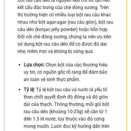
Bột rau câu dẻo là nguyên liệu cốt lõi tạo nên
kết cấu đặc trưng của chè đông sương. Trên
thị trường hiện có nhiều loại bột rau câu khác
nhau như bột agar-agar (rau câu giòn), bột rau
câu dẻo (konjac jelly powder) hoặc hỗn hợp.
Đối với chè đông sương, chúng ta nên ưu tiên
sử dụng bột rau câu dẻo để có được độ dai
nhẹ, mềm mịn và không bị cứng quá.
Lựa chọn:
Chọn bột của các thương hiệu
uy tín, có nguồn gốc rõ ràng để đảm bảo
an toàn vệ sinh thực phẩm.
Tỷ lệ:
Tỷ lệ bột rau câu và nước là yếu tố
then chốt quyết định độ đông và độ giòn
dai của thạch. Thông thường, mỗi gói bột
rau câu dẻo (khoảng 10-25g) sẽ cần từ 1
đến 1.5 lít nước, tùy thuộc vào độ cứng
mong muốn. Luôn đọc kỹ hướng dẫn trên