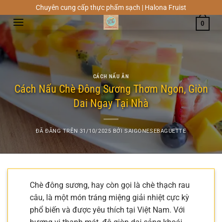
Chuyển
Chuyên cung cấp thực phẩm sạch | Halona Fruist
đến
0
nội
dung
CÁCH NẤU ĂN
Cách Nấu Chè Đông Sương Thơm Ngon, Giòn
Dai Ngay Tại Nhà
ĐÃ ĐĂNG TRÊN
31/10/2025
BỞI
SAIGONESEBAGUETTE
Chè đông sương, hay còn gọi là chè thạch rau
câu, là một món tráng miệng giải nhiệt cực kỳ
phổ biến và được yêu thích tại Việt Nam. Với