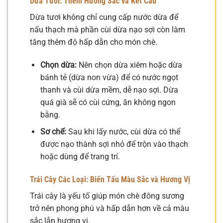
Dừa Tươi: Thêm Hương Sắc và Kết Cấu
Dừa tươi không chỉ cung cấp nước dừa để
nấu thạch mà phần cùi dừa nạo sợi còn làm
tăng thêm độ hấp dẫn cho món chè.
Chọn dừa:
Nên chọn dừa xiêm hoặc dừa
bánh tẻ (dừa non vừa) để có nước ngọt
thanh và cùi dừa mềm, dễ nạo sợi. Dừa
quá già sẽ có cùi cứng, ăn không ngon
bằng.
Sơ chế:
Sau khi lấy nước, cùi dừa có thể
được nạo thành sợi nhỏ để trộn vào thạch
hoặc dùng để trang trí.
Trái Cây Các Loại: Biến Tấu Màu Sắc và Hương Vị
Trái cây là yếu tố giúp món chè đông sương
trở nên phong phú và hấp dẫn hơn về cả màu
sắc lẫn hương vị.