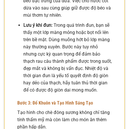
béo đặc trưng của dừa. Việc cho nước cốt
dừa vào sau cùng giúp giữ được độ béo và
mùi thơm tự nhiên.
Lưu ý khi đun:
Trong quá trình đun, bạn sẽ
thấy một lớp màng mỏng hoặc bọt nổi lên
trên bề mặt. Dùng muỗng hớt bỏ lớp màng
này thường xuyên. Bước này tuy nhỏ
nhưng cực kỳ quan trọng để đảm bảo
thạch rau câu thành phẩm được trong suốt,
đẹp mắt và không bị vẩn đục. Nhiệt độ và
thời gian đun là yếu tố quyết định độ giòn
hay dẻo của thạch, hãy tuân thủ thời gian
để có được độ giòn dai mong muốn.
Bước 3: Đổ Khuôn và Tạo Hình Sáng Tạo
Tạo hình cho chè đông sương không chỉ tăng
tính thẩm mỹ mà còn làm cho món ăn thêm
phần hấp dẫn.