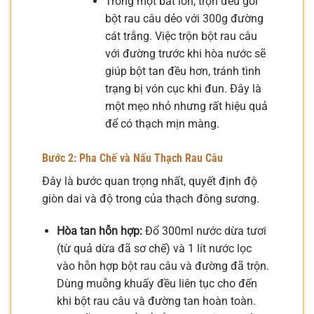
Trong một bát lớn, trộn đều gói
bột rau câu dẻo với 300g đường
cát trắng. Việc trộn bột rau câu
với đường trước khi hòa nước sẽ
giúp bột tan đều hơn, tránh tình
trạng bị vón cục khi đun. Đây là
một mẹo nhỏ nhưng rất hiệu quả
để có thạch mịn màng.
Bước 2: Pha Chế và Nấu Thạch Rau Câu
Đây là bước quan trọng nhất, quyết định độ
giòn dai và độ trong của thạch đông sương.
Hòa tan hỗn hợp:
Đổ 300ml nước dừa tươi
(từ quả dừa đã sơ chế) và 1 lít nước lọc
vào hỗn hợp bột rau câu và đường đã trộn.
Dùng muỗng khuấy đều liên tục cho đến
khi bột rau câu và đường tan hoàn toàn.