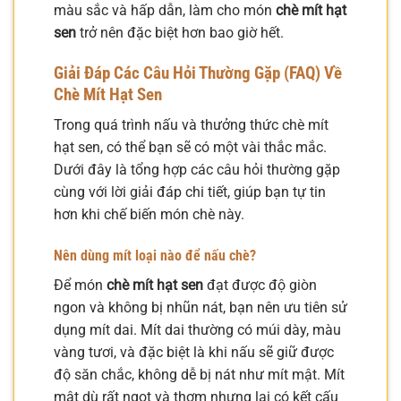
màu sắc và hấp dẫn, làm cho món
chè mít hạt
sen
trở nên đặc biệt hơn bao giờ hết.
Giải Đáp Các Câu Hỏi Thường Gặp (FAQ) Về
Chè Mít Hạt Sen
Trong quá trình nấu và thưởng thức chè mít
hạt sen, có thể bạn sẽ có một vài thắc mắc.
Dưới đây là tổng hợp các câu hỏi thường gặp
cùng với lời giải đáp chi tiết, giúp bạn tự tin
hơn khi chế biến món chè này.
Nên dùng mít loại nào để nấu chè?
Để món
chè mít hạt sen
đạt được độ giòn
ngon và không bị nhũn nát, bạn nên ưu tiên sử
dụng mít dai. Mít dai thường có múi dày, màu
vàng tươi, và đặc biệt là khi nấu sẽ giữ được
độ săn chắc, không dễ bị nát như mít mật. Mít
mật dù rất ngọt và thơm nhưng lại có kết cấu