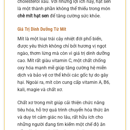
cholesterol xấu. Với những lợi ích này, hạt sen
là một thành phần không thể thiếu trong món
chè mít hạt sen
để tăng cường sức khỏe.
Giá Trị Dinh Dưỡng Từ Mít
Mít là một loại trái cây nhiệt đới phổ biến,
được yêu thích không chỉ bởi hương vị ngọt
ngào, thơm lừng mà còn vì giá trị dinh dưỡng
cao. Mít rất giàu vitamin C, một chất chống
oxy hóa mạnh mẽ giúp tăng cường hệ miễn
dịch và bảo vệ cơ thể khỏi các gốc tự do gây
hại. Ngoài ra, mít còn cung cấp vitamin A, B6,
kali, magie và chất xơ.
Chất xơ trong mít giúp cải thiện chức năng
tiêu hóa, hỗ trợ quá trình chuyển hóa thức ăn
và duy trì cảm giác no lâu, rất hữu ích cho
những người đang tìm kiếm một chế độ ăn