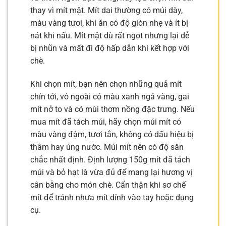
thay vì mít mật. Mít dai thường có múi dày,
màu vàng tươi, khi ăn có độ giòn nhẹ và ít bị
nát khi nấu. Mít mật dù rất ngọt nhưng lại dễ
bị nhũn và mất đi độ hấp dẫn khi kết hợp với
chè.
Khi chọn mít, bạn nên chọn những quả mít
chín tới, vỏ ngoài có màu xanh ngả vàng, gai
mít nở to và có mùi thơm nồng đặc trưng. Nếu
mua mít đã tách múi, hãy chọn múi mít có
màu vàng đậm, tươi tắn, không có dấu hiệu bị
thâm hay úng nước. Múi mít nên có độ săn
chắc nhất định. Định lượng 150g mít đã tách
múi và bỏ hạt là vừa đủ để mang lại hương vị
cân bằng cho món chè. Cẩn thận khi sơ chế
mít để tránh nhựa mít dính vào tay hoặc dụng
cụ.