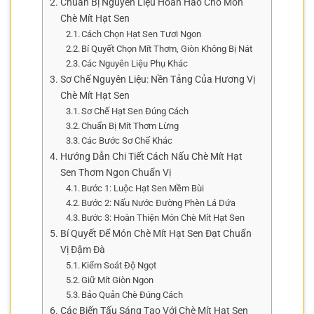
Chuẩn Bị Nguyên Liệu Hoàn Hảo Cho Món
Chè Mít Hạt Sen
Cách Chọn Hạt Sen Tươi Ngon
Bí Quyết Chọn Mít Thơm, Giòn Không Bị Nát
Các Nguyên Liệu Phụ Khác
Sơ Chế Nguyên Liệu: Nền Tảng Của Hương Vị
Chè Mít Hạt Sen
Sơ Chế Hạt Sen Đúng Cách
Chuẩn Bị Mít Thơm Lừng
Các Bước Sơ Chế Khác
Hướng Dẫn Chi Tiết Cách Nấu Chè Mít Hạt
Sen Thơm Ngon Chuẩn Vị
Bước 1: Luộc Hạt Sen Mềm Bùi
Bước 2: Nấu Nước Đường Phèn Lá Dứa
Bước 3: Hoàn Thiện Món Chè Mít Hạt Sen
Bí Quyết Để Món Chè Mít Hạt Sen Đạt Chuẩn
Vị Đậm Đà
Kiểm Soát Độ Ngọt
Giữ Mít Giòn Ngon
Bảo Quản Chè Đúng Cách
Các Biến Tấu Sáng Tạo Với Chè Mít Hạt Sen