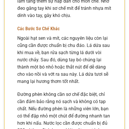
làm tăng thêm sự hấp dẫn cho món chè. Nhớ
đeo găng tay khi sơ chế mít để tránh nhựa mít
dính vào tay, gây khó chịu.
Các Bước Sơ Chế Khác
Ngoài hạt sen và mít, các nguyên liệu còn lại
cũng cần được chuẩn bị chu đáo. Lá dứa sau
khi mua về, bạn rửa sạch từng lá dưới vòi
nước chảy. Sau đó, dùng tay bó chúng lại
thành một bó nhỏ hoặc thắt nút để dễ dàng
cho vào nồi và vớt ra sau này. Lá dứa tươi sẽ
mang lại hương thơm tốt nhất.
Đường phèn không cần sơ chế đặc biệt, chỉ
cần đảm bảo rằng nó sạch và không có tạp
chất. Nếu đường phèn là những viên lớn, bạn
có thể đập nhỏ một chút để đường nhanh tan
hơn khi nấu. Nước lọc cần được chuẩn bị đủ