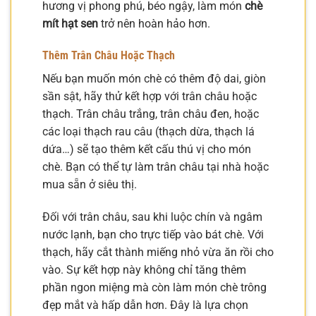
hương vị phong phú, béo ngậy, làm món
chè
mít hạt sen
trở nên hoàn hảo hơn.
Thêm Trân Châu Hoặc Thạch
Nếu bạn muốn món chè có thêm độ dai, giòn
sần sật, hãy thử kết hợp với trân châu hoặc
thạch. Trân châu trắng, trân châu đen, hoặc
các loại thạch rau câu (thạch dừa, thạch lá
dứa…) sẽ tạo thêm kết cấu thú vị cho món
chè. Bạn có thể tự làm trân châu tại nhà hoặc
mua sẵn ở siêu thị.
Đối với trân châu, sau khi luộc chín và ngâm
nước lạnh, bạn cho trực tiếp vào bát chè. Với
thạch, hãy cắt thành miếng nhỏ vừa ăn rồi cho
vào. Sự kết hợp này không chỉ tăng thêm
phần ngon miệng mà còn làm món chè trông
đẹp mắt và hấp dẫn hơn. Đây là lựa chọn