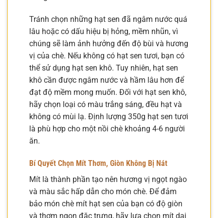
Tránh chọn những hạt sen đã ngâm nước quá
lâu hoặc có dấu hiệu bị hỏng, mềm nhũn, vì
chúng sẽ làm ảnh hưởng đến độ bùi và hương
vị của chè. Nếu không có hạt sen tươi, bạn có
thể sử dụng hạt sen khô. Tuy nhiên, hạt sen
khô cần được ngâm nước và hầm lâu hơn để
đạt độ mềm mong muốn. Đối với hạt sen khô,
hãy chọn loại có màu trắng sáng, đều hạt và
không có mùi lạ. Định lượng 350g hạt sen tươi
là phù hợp cho một nồi chè khoảng 4-6 người
ăn.
Bí Quyết Chọn Mít Thơm, Giòn Không Bị Nát
Mít là thành phần tạo nên hương vị ngọt ngào
và màu sắc hấp dẫn cho món chè. Để đảm
bảo món chè mít hạt sen của bạn có độ giòn
và thơm ngon đặc trưng, hãy lựa chọn mít dai