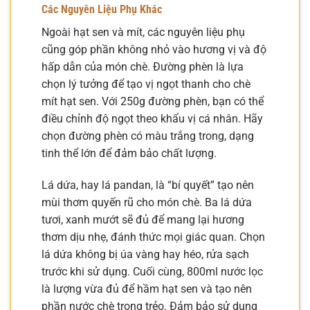
Các Nguyên Liệu Phụ Khác
Ngoài hạt sen và mít, các nguyên liệu phụ
cũng góp phần không nhỏ vào hương vị và độ
hấp dẫn của món chè. Đường phèn là lựa
chọn lý tưởng để tạo vị ngọt thanh cho chè
mít hạt sen. Với 250g đường phèn, bạn có thể
điều chỉnh độ ngọt theo khẩu vị cá nhân. Hãy
chọn đường phèn có màu trắng trong, dạng
tinh thể lớn để đảm bảo chất lượng.
Lá dứa, hay lá pandan, là “bí quyết” tạo nên
mùi thơm quyến rũ cho món chè. Ba lá dứa
tươi, xanh mướt sẽ đủ để mang lại hương
thơm dịu nhẹ, đánh thức mọi giác quan. Chọn
lá dứa không bị úa vàng hay héo, rửa sạch
trước khi sử dụng. Cuối cùng, 800ml nước lọc
là lượng vừa đủ để hầm hạt sen và tạo nên
phần nước chè trong trẻo. Đảm bảo sử dụng