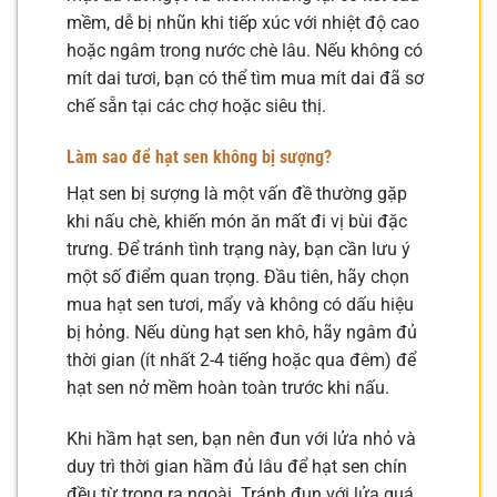
mềm, dễ bị nhũn khi tiếp xúc với nhiệt độ cao
hoặc ngâm trong nước chè lâu. Nếu không có
mít dai tươi, bạn có thể tìm mua mít dai đã sơ
chế sẵn tại các chợ hoặc siêu thị.
Làm sao để hạt sen không bị sượng?
Hạt sen bị sượng là một vấn đề thường gặp
khi nấu chè, khiến món ăn mất đi vị bùi đặc
trưng. Để tránh tình trạng này, bạn cần lưu ý
một số điểm quan trọng. Đầu tiên, hãy chọn
mua hạt sen tươi, mẩy và không có dấu hiệu
bị hỏng. Nếu dùng hạt sen khô, hãy ngâm đủ
thời gian (ít nhất 2-4 tiếng hoặc qua đêm) để
hạt sen nở mềm hoàn toàn trước khi nấu.
Khi hầm hạt sen, bạn nên đun với lửa nhỏ và
duy trì thời gian hầm đủ lâu để hạt sen chín
đều từ trong ra ngoài. Tránh đun với lửa quá