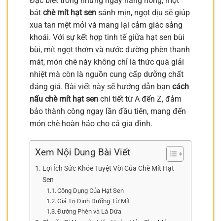
Đặc biệt trong những ngày nắng nóng, một
bát
chè mít hạt sen
sánh mịn, ngọt dịu sẽ giúp
xua tan mệt mỏi và mang lại cảm giác sảng
khoái. Với sự kết hợp tinh tế giữa hạt sen bùi
bùi, mít ngọt thơm và nước đường phèn thanh
mát, món chè này không chỉ là thức quà giải
nhiệt mà còn là nguồn cung cấp dưỡng chất
đáng giá. Bài viết này sẽ hướng dẫn bạn
cách
nấu chè mít hạt sen
chi tiết từ A đến Z, đảm
bảo thành công ngay lần đầu tiên, mang đến
món chè hoàn hảo cho cả gia đình.
Xem Nội Dung Bài Viết
Lợi Ích Sức Khỏe Tuyệt Vời Của Chè Mít Hạt
Sen
Công Dụng Của Hạt Sen
Giá Trị Dinh Dưỡng Từ Mít
Đường Phèn và Lá Dứa