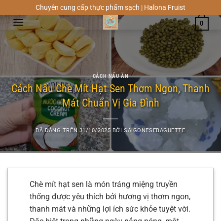
Chuyển
Chuyên cung cấp thực phẩm sạch | Halona Fruist
đến
0
nội
dung
CÁCH NẤU ĂN
Cách Nấu Chè Mít Hạt Sen Thơm Ngon, Thanh
Mát Chuẩn Vị Gia Đình
ĐÃ ĐĂNG TRÊN
31/10/2025
BỞI
SAIGONESEBAGUETTE
Chè mít hạt sen là món tráng miệng truyền
thống được yêu thích bởi hương vị thơm ngon,
thanh mát và những lợi ích sức khỏe tuyệt vời.