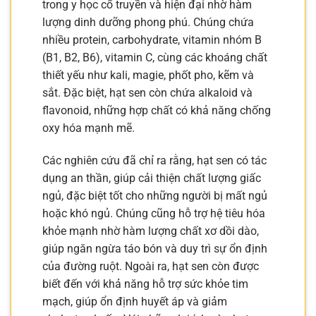
trong y học cổ truyền và hiện đại nhờ hàm
lượng dinh dưỡng phong phú. Chúng chứa
nhiều protein, carbohydrate, vitamin nhóm B
(B1, B2, B6), vitamin C, cùng các khoáng chất
thiết yếu như kali, magie, phốt pho, kẽm và
sắt. Đặc biệt, hạt sen còn chứa alkaloid và
flavonoid, những hợp chất có khả năng chống
oxy hóa mạnh mẽ.
Các nghiên cứu đã chỉ ra rằng, hạt sen có tác
dụng an thần, giúp cải thiện chất lượng giấc
ngủ, đặc biệt tốt cho những người bị mất ngủ
hoặc khó ngủ. Chúng cũng hỗ trợ hệ tiêu hóa
khỏe mạnh nhờ hàm lượng chất xơ dồi dào,
giúp ngăn ngừa táo bón và duy trì sự ổn định
của đường ruột. Ngoài ra, hạt sen còn được
biết đến với khả năng hỗ trợ sức khỏe tim
mạch, giúp ổn định huyết áp và giảm