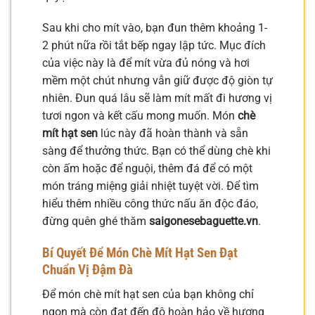
Sau khi cho mít vào, bạn đun thêm khoảng 1-
2 phút nữa rồi tắt bếp ngay lập tức. Mục đích
của việc này là để mít vừa đủ nóng và hơi
mềm một chút nhưng vẫn giữ được độ giòn tự
nhiên. Đun quá lâu sẽ làm mít mất đi hương vị
tươi ngon và kết cấu mong muốn. Món
chè
mít hạt sen
lúc này đã hoàn thành và sẵn
sàng để thưởng thức. Bạn có thể dùng chè khi
còn ấm hoặc để nguội, thêm đá để có một
món tráng miệng giải nhiệt tuyệt vời. Để tìm
hiểu thêm nhiều công thức nấu ăn độc đáo,
đừng quên ghé thăm
saigonesebaguette.vn
.
Bí Quyết Để Món Chè Mít Hạt Sen Đạt
Chuẩn Vị Đậm Đà
Để món chè mít hạt sen của bạn không chỉ
ngon mà còn đạt đến độ hoàn hảo về hương