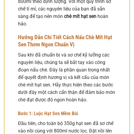
800ml theo định lượng. Với một quy trình sơ
chế tỉ mỉ, các nguyên liệu của bạn đã sẵn
sàng để tạo nên món
chè mít hạt sen
hoàn
hảo.
Hướng Dẫn Chi Tiết Cách Nấu Chè Mít Hạt
Sen Thơm Ngon Chuẩn Vị
Sau khi đã chuẩn bị và sơ chế kỹ lưỡng các
nguyên liệu, chúng ta sẽ bắt tay vào công
đoạn nấu chè. Đây là phần quan trọng nhất
để quyết định hương vị và kết cấu của món
chè mít hạt sen. Hãy thực hiện theo các bước
dưới đây một cách cẩn thận để đảm bảo món
chè đạt được độ ngon hoàn hảo.
Bước 1: Luộc Hạt Sen Mềm Bùi
Đầu tiên, cho toàn bộ 350g hạt sen đã sơ chế
vào nồi cùng với 800ml nước lọc. Đặt nồi lên