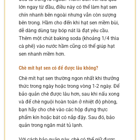
lớn ngay từ đầu, điều này có thể làm hạt sen
chín nhanh bên ngoài nhưng vẫn còn sượng
bên trong. Hầm cho đến khi hạt sen mềm bùi,
dễ dàng dùng tay bóp nát là đạt yêu cầu.
Thêm một chút baking soda (khoảng 1/4 thìa
cà phê) vào nước hầm cũng có thể giúp hạt
sen nhanh mềm hơn.
Chè mít hạt sen có để được lâu không?
Chè mít hạt sen thường ngon nhất khi thưởng
thức trong ngày hoặc trong vòng 1-2 ngày. Để
bảo quản chè được lâu hơn, sau khi nấu xong
và để chè nguội hoàn toàn ở nhiệt độ phòng,
bạn hãy cho chè vào các hộp đựng thực
phẩm kín hoặc bát có nắp đậy. Sau đó, bảo
quản trong ngăn mát tủ lạnh.
Với cách bảo quản này, chè có thể giữ được