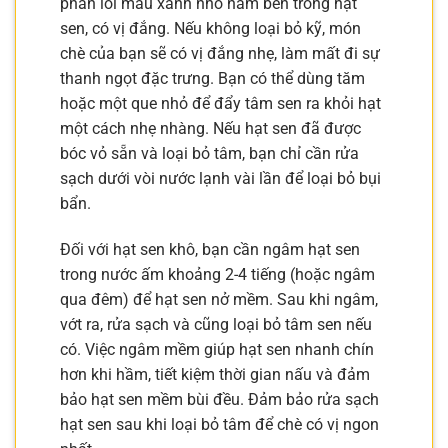
phần lõi màu xanh nhỏ nằm bên trong hạt
sen, có vị đắng. Nếu không loại bỏ kỹ, món
chè của bạn sẽ có vị đắng nhẹ, làm mất đi sự
thanh ngọt đặc trưng. Bạn có thể dùng tăm
hoặc một que nhỏ để đẩy tâm sen ra khỏi hạt
một cách nhẹ nhàng. Nếu hạt sen đã được
bóc vỏ sẵn và loại bỏ tâm, bạn chỉ cần rửa
sạch dưới vòi nước lạnh vài lần để loại bỏ bụi
bẩn.
Đối với hạt sen khô, bạn cần ngâm hạt sen
trong nước ấm khoảng 2-4 tiếng (hoặc ngâm
qua đêm) để hạt sen nở mềm. Sau khi ngâm,
vớt ra, rửa sạch và cũng loại bỏ tâm sen nếu
có. Việc ngâm mềm giúp hạt sen nhanh chín
hơn khi hầm, tiết kiệm thời gian nấu và đảm
bảo hạt sen mềm bùi đều. Đảm bảo rửa sạch
hạt sen sau khi loại bỏ tâm để chè có vị ngon