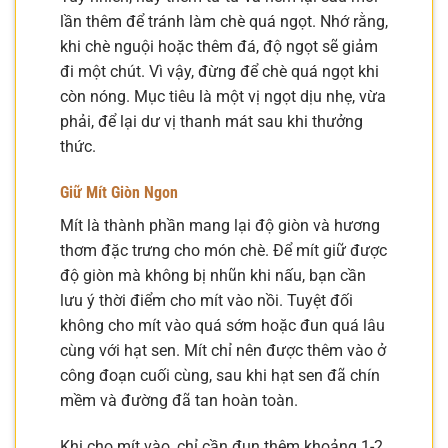
lần thêm để tránh làm chè quá ngọt. Nhớ rằng,
khi chè nguội hoặc thêm đá, độ ngọt sẽ giảm
đi một chút. Vì vậy, đừng để chè quá ngọt khi
còn nóng. Mục tiêu là một vị ngọt dịu nhẹ, vừa
phải, để lại dư vị thanh mát sau khi thưởng
thức.
Giữ Mít Giòn Ngon
Mít là thành phần mang lại độ giòn và hương
thơm đặc trưng cho món chè. Để mít giữ được
độ giòn mà không bị nhũn khi nấu, bạn cần
lưu ý thời điểm cho mít vào nồi. Tuyệt đối
không cho mít vào quá sớm hoặc đun quá lâu
cùng với hạt sen. Mít chỉ nên được thêm vào ở
công đoạn cuối cùng, sau khi hạt sen đã chín
mềm và đường đã tan hoàn toàn.
Khi cho mít vào, chỉ cần đun thêm khoảng 1-2