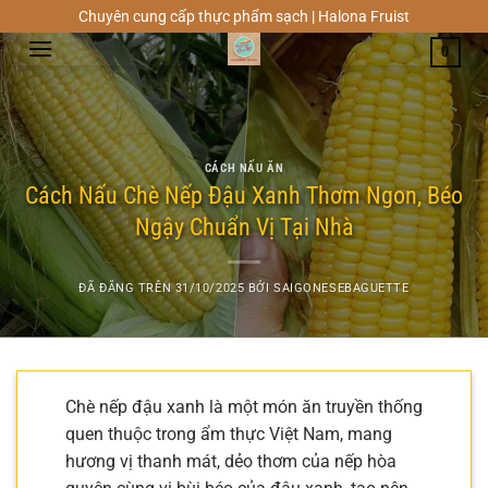
Chuyển
Chuyên cung cấp thực phẩm sạch | Halona Fruist
đến
0
nội
dung
CÁCH NẤU ĂN
Cách Nấu Chè Nếp Đậu Xanh Thơm Ngon, Béo
Ngậy Chuẩn Vị Tại Nhà
ĐÃ ĐĂNG TRÊN
31/10/2025
BỞI
SAIGONESEBAGUETTE
Chè nếp đậu xanh là một món ăn truyền thống
quen thuộc trong ẩm thực Việt Nam, mang
hương vị thanh mát, dẻo thơm của nếp hòa