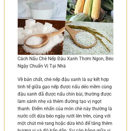
Cách Nấu Chè Nếp Đậu Xanh Thơm Ngon, Béo
Ngậy Chuẩn Vị Tại Nhà
Về bản chất, chè nếp đậu xanh là sự kết hợp
tinh tế giữa gạo nếp được nấu dẻo mềm cùng
đậu xanh đã được nấu chín bùi, thường được
làm sánh nhẹ và thêm đường tạo vị ngọt
thanh. Điểm nhấn của món chè này thường là
nước cốt dừa béo ngậy rưới lên trên, cùng với
một chút mè rang hoặc dừa khô để tăng thêm
hương vị và độ hấp dẫn. Sự cân bằng giữa vị