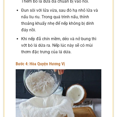
Thêm bó lá dứa đã chuẩn bị vào nồi.
Đun sôi với lửa vừa, sau đó hạ nhỏ lửa và
nấu liu riu. Trong quá trình nấu, thỉnh
thoảng khuấy nhẹ để nếp không bị dính
đáy nồi.
Khi nếp đã chín mềm, dẻo và nở bung thì
vớt bó lá dứa ra. Nếp lúc này sẽ có mùi
thơm đặc trưng của lá dứa.
Bước 4: Hòa Quyện Hương Vị