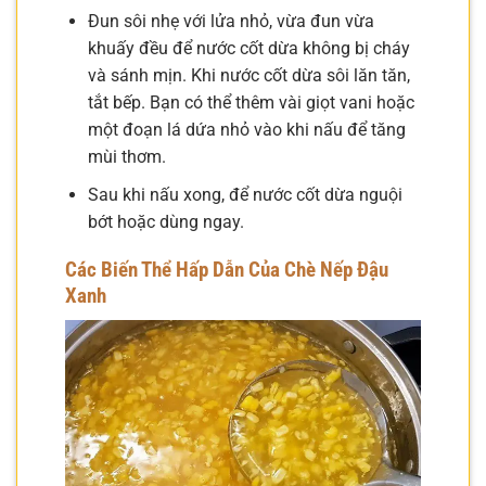
Đun sôi nhẹ với lửa nhỏ, vừa đun vừa
khuấy đều để nước cốt dừa không bị cháy
và sánh mịn. Khi nước cốt dừa sôi lăn tăn,
tắt bếp. Bạn có thể thêm vài giọt vani hoặc
một đoạn lá dứa nhỏ vào khi nấu để tăng
mùi thơm.
Sau khi nấu xong, để nước cốt dừa nguội
bớt hoặc dùng ngay.
Các Biến Thể Hấp Dẫn Của Chè Nếp Đậu
Xanh