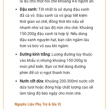
là đủ cho một nồi chè khoảng 4-6 người ăn.
Đậu xanh:
Tốt nhất là sử dụng đậu xanh
đã cà vỏ. Đậu xanh cà vỏ giúp tiết kiệm
thời gian sơ chế, đồng thời khi nấu sẽ
nhanh nhừ và tạo độ mịn cho chè. Khoảng
150-200g đậu xanh là hợp lý. Nếu dùng
đậu xanh nguyên hạt, bạn cần ngâm lâu
hơn và bóc vỏ sau khi ngâm.
Đường kính trắng:
Lượng đường tùy thuộc
vào khẩu vị nhưng khoảng 150-200g là
mức phổ biến. Bạn có thể dùng đường
phèn để có vị ngọt thanh hơn.
Nước cốt dừa:
Khoảng 200-300ml nước cốt
dừa tươi hoặc đóng hộp chất lượng cao sẽ
làm tăng độ béo ngậy cho món chè.
Nguyên Liệu Phụ Trợ & Gia Vị