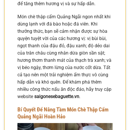
để tăng thêm hương vị và sự hấp dẫn.
Món chè thập cẩm Quảng Ngãi ngon nhất khi
dùng lạnh với đá bào hoặc đá viên. Khi
thưởng thức, bạn sẽ cảm nhận được sự hòa
quyện tuyệt vời của các hương vị: vị bùi bùi,
ngọt thanh của đậu đỏ, đậu xanh; độ dẻo dai
của trân châu cùng nhân dừa giòn sần sật;
hương thơm thanh mát của thạch trà xanh; và
vị béo ngậy, thơm lừng của nước cốt dừa. Tất
cả tạo nên một trải nghiệm ẩm thực vô cùng
hấp dẫn và khó quên. Để khám phá thêm
nhiều công thức nấu ăn độc đáo, hãy truy cập
website
saigonesebaguette.vn
.
Bí Quyết Để Nâng Tầm Món Chè Thập Cẩm
Quảng Ngãi Hoàn Hảo