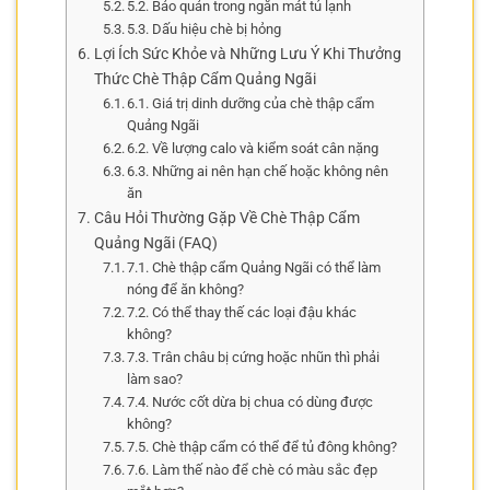
5.2. Bảo quản trong ngăn mát tủ lạnh
5.3. Dấu hiệu chè bị hỏng
Lợi Ích Sức Khỏe và Những Lưu Ý Khi Thưởng
Thức Chè Thập Cẩm Quảng Ngãi
6.1. Giá trị dinh dưỡng của chè thập cẩm
Quảng Ngãi
6.2. Về lượng calo và kiểm soát cân nặng
6.3. Những ai nên hạn chế hoặc không nên
ăn
Câu Hỏi Thường Gặp Về Chè Thập Cẩm
Quảng Ngãi (FAQ)
7.1. Chè thập cẩm Quảng Ngãi có thể làm
nóng để ăn không?
7.2. Có thể thay thế các loại đậu khác
không?
7.3. Trân châu bị cứng hoặc nhũn thì phải
làm sao?
7.4. Nước cốt dừa bị chua có dùng được
không?
7.5. Chè thập cẩm có thể để tủ đông không?
7.6. Làm thế nào để chè có màu sắc đẹp