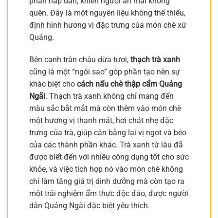
phản hấp dẫn, khiến người ăn mãi không
quên. Đây là một nguyên liệu không thể thiếu,
định hình hương vị đặc trưng của món chè xứ
Quảng.
Bên cạnh trân châu dừa tươi,
thạch trà xanh
cũng là một “ngôi sao” góp phần tạo nên sự
khác biệt cho
cách nấu chè thập cẩm Quảng
Ngãi
. Thạch trà xanh không chỉ mang đến
màu sắc bắt mắt mà còn thêm vào món chè
một hương vị thanh mát, hơi chát nhẹ đặc
trưng của trà, giúp cân bằng lại vị ngọt và béo
của các thành phần khác. Trà xanh từ lâu đã
được biết đến với nhiều công dụng tốt cho sức
khỏe, và việc tích hợp nó vào món chè không
chỉ làm tăng giá trị dinh dưỡng mà còn tạo ra
một trải nghiệm ẩm thực độc đáo, được người
dân Quảng Ngãi đặc biệt yêu thích.