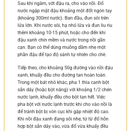
Sau khi ngâm, vớt đậu ra, cho vào nồi. Đổ
nước ngập mặt đậu khoảng một đốt ngón tay
(khoảng 300ml nước). Ban đầu, đun sôi trên
lửa lớn. Khi nước sôi, hạ nhỏ lửa và đun liu riu
thêm khoảng 10-15 phút, hoặc cho đến khi
đậu xanh chín mềm và nước trong nồi gần
cạn. Bạn có thể dùng muỗng dầm nhẹ một
phần đậu để tạo độ sánh tự nhiên cho chè.
Tiếp theo, cho khoảng 50g đường vào nồi đậu
xanh, khuấy đều cho đường tan hoàn toàn.
Trong một bát nhỏ khác, pha 1 thìa canh bột
sắn dây (hoặc bột năng) với khoảng 1/2 chén
nước lạnh, khuấy đều cho bột tan hết. Việc
pha bột với nước lạnh trước khi cho vào nồi là
để tránh bột bị vón cục khi gặp nhiệt độ cao.
Khi nồi đậu xanh đang sôi nhẹ, từ từ đổ hỗn
hợp bột sắn dây vào, vừa đổ vừa khuấy đều