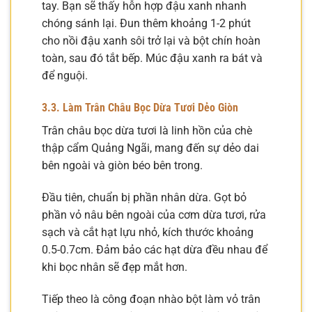
tay. Bạn sẽ thấy hỗn hợp đậu xanh nhanh
chóng sánh lại. Đun thêm khoảng 1-2 phút
cho nồi đậu xanh sôi trở lại và bột chín hoàn
toàn, sau đó tắt bếp. Múc đậu xanh ra bát và
để nguội.
3.3. Làm Trân Châu Bọc Dừa Tươi Dẻo Giòn
Trân châu bọc dừa tươi là linh hồn của chè
thập cẩm Quảng Ngãi, mang đến sự dẻo dai
bên ngoài và giòn béo bên trong.
Đầu tiên, chuẩn bị phần nhân dừa. Gọt bỏ
phần vỏ nâu bên ngoài của cơm dừa tươi, rửa
sạch và cắt hạt lựu nhỏ, kích thước khoảng
0.5-0.7cm. Đảm bảo các hạt dừa đều nhau để
khi bọc nhân sẽ đẹp mắt hơn.
Tiếp theo là công đoạn nhào bột làm vỏ trân