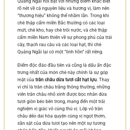
Quảng Ngãi nổi bật với những điểm khác biệt
rõ nét về cả nguyên liệu và hương vị, làm nên
“thương hiệu” không thể nhầm lẫn. Trong khi
chè thập cẩm miền Bắc thường có các loại
mứt, chè kho, hay chè trôi nước, và chè thập
cẩm miền Nam thiên về sự phong phú của trái
cây, thạch rau câu và các loại hạt, thì chè
Quảng Ngãi lại có một “linh hồn” rất riêng.
Điểm độc đáo đầu tiên và cũng là dấu ấn đặc
trưng nhất của món chè này chính là sự góp
mặt của
trân châu dừa tươi cắt hạt lựu
. Thay
vì chỉ là trân châu trắng thông thường, những
viên trân châu nhỏ xinh được bọc nhân dừa
tươi giòn béo bên trong, mang đến một trải
nghiệm vị giác vô cùng thú vị. Lớp vỏ trân
châu dẻo dai hòa quyện cùng vị ngọt thơm,
sần sật của dừa tươi tạo nên một sự tương