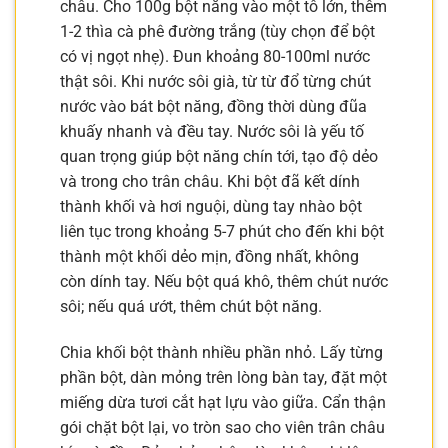
châu. Cho 100g bột năng vào một tô lớn, thêm
1-2 thìa cà phê đường trắng (tùy chọn để bột
có vị ngọt nhẹ). Đun khoảng 80-100ml nước
thật sôi. Khi nước sôi già, từ từ đổ từng chút
nước vào bát bột năng, đồng thời dùng đũa
khuấy nhanh và đều tay. Nước sôi là yếu tố
quan trọng giúp bột năng chín tới, tạo độ dẻo
và trong cho trân châu. Khi bột đã kết dính
thành khối và hơi nguội, dùng tay nhào bột
liên tục trong khoảng 5-7 phút cho đến khi bột
thành một khối dẻo mịn, đồng nhất, không
còn dính tay. Nếu bột quá khô, thêm chút nước
sôi; nếu quá ướt, thêm chút bột năng.
Chia khối bột thành nhiều phần nhỏ. Lấy từng
phần bột, dàn mỏng trên lòng bàn tay, đặt một
miếng dừa tươi cắt hạt lựu vào giữa. Cẩn thận
gói chặt bột lại, vo tròn sao cho viên trân châu