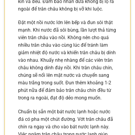
kín và đều. Đảm bảo nhân dừa không bị lộ ra
ngoài để trân châu không bị vỡ khi luộc.
Đặt một nồi nước lớn lên bếp và đun sôi thật
mạnh. Khi nước đã sôi bùng, lần lượt thả từng
viên trân châu vào nồi. Không nên cho quá
nhiều trân châu vào cùng lúc để tránh làm
giảm nhiệt độ nước và khiến trân châu bị dính
vào nhau. Khuấy nhẹ nhàng để các viên trân
châu không dính đáy nồi. Khi trân châu chín,
chúng sẽ nổi lên mặt nước và chuyển sang
màu trắng trong suốt. Đun thêm khoảng 1-2
phút nữa để đảm bảo trân châu chín đều từ
trong ra ngoài, đạt độ dẻo mong muốn.
Chuẩn bị sẵn một bát nước lạnh hoặc nước
đá có pha một chút đường. Vớt trân châu đã
chín ra ngay và cho vào bát nước lạnh này.
Việc ngâm trân châu trong nước lạnh giúp