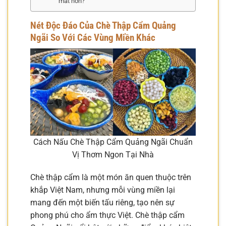
mắt hơn?
Nét Độc Đáo Của Chè Thập Cẩm Quảng
Ngãi So Với Các Vùng Miền Khác
Cách Nấu Chè Thập Cẩm Quảng Ngãi Chuẩn
Vị Thơm Ngon Tại Nhà
Chè thập cẩm là một món ăn quen thuộc trên
khắp Việt Nam, nhưng mỗi vùng miền lại
mang đến một biến tấu riêng, tạo nên sự
phong phú cho ẩm thực Việt. Chè thập cẩm