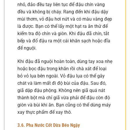
nhỏ, đảo đều tay liên tục để đậu chín vàng
đều và không bị cháy. Rang đến khi đậu dậy
mùi thơm, vỏ đậu hơi nứt và có màu vàng đẹp
là được. Bạn có thể lấy một hạt ra ăn thử để
kiểm tra độ chín và giòn. Khi đậu đã chín, tắt
bếp và đổ đậu ra một cái khăn sạch hoặc đĩa
để nguội.
Khi đậu đã nguội hoàn toàn, dùng tay xoa nhẹ
hoặc bọc đậu trong khăn rồi chà xát để loại
bỏ vỏ lụa bên ngoài. Vỏ đậu lụa có thể gây
chát và làm mất đi độ bùi của đậu. Sau đó,
giã dập đậu phộng. Không nên giã quá nát
thành bột mà chỉ giã vừa phải để đậu còn độ
giòn và bùi khi ăn. Bạn cũng có thể dùng máy
xay thực phẩm để xay thô.
3.6. Pha Nước Cốt Dừa Béo Ngậy