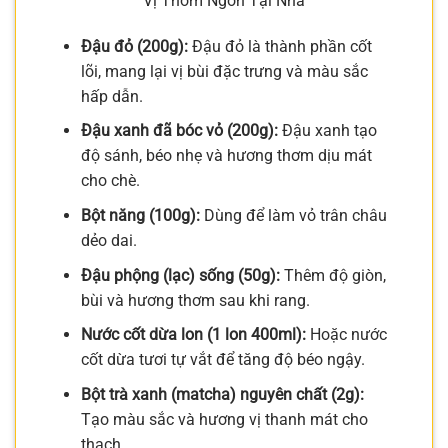
Vị Thơm Ngon Tại Nhà
Đậu đỏ (200g):
Đậu đỏ là thành phần cốt
lõi, mang lại vị bùi đặc trưng và màu sắc
hấp dẫn.
Đậu xanh đã bóc vỏ (200g):
Đậu xanh tạo
độ sánh, béo nhẹ và hương thơm dịu mát
cho chè.
Bột năng (100g):
Dùng để làm vỏ trân châu
dẻo dai.
Đậu phộng (lạc) sống (50g):
Thêm độ giòn,
bùi và hương thơm sau khi rang.
Nước cốt dừa lon (1 lon 400ml):
Hoặc nước
cốt dừa tươi tự vắt để tăng độ béo ngậy.
Bột trà xanh (matcha) nguyên chất (2g):
Tạo màu sắc và hương vị thanh mát cho
thạch.