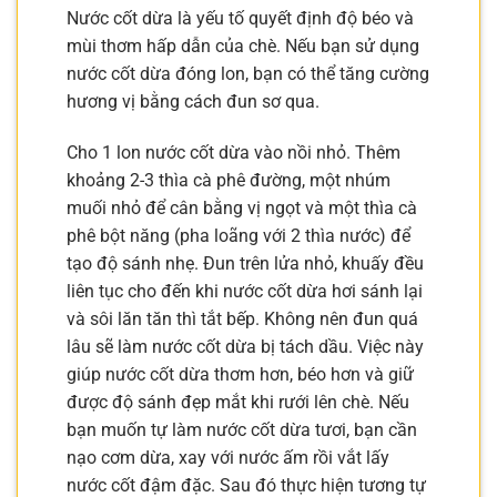
Nước cốt dừa là yếu tố quyết định độ béo và
mùi thơm hấp dẫn của chè. Nếu bạn sử dụng
nước cốt dừa đóng lon, bạn có thể tăng cường
hương vị bằng cách đun sơ qua.
Cho 1 lon nước cốt dừa vào nồi nhỏ. Thêm
khoảng 2-3 thìa cà phê đường, một nhúm
muối nhỏ để cân bằng vị ngọt và một thìa cà
phê bột năng (pha loãng với 2 thìa nước) để
tạo độ sánh nhẹ. Đun trên lửa nhỏ, khuấy đều
liên tục cho đến khi nước cốt dừa hơi sánh lại
và sôi lăn tăn thì tắt bếp. Không nên đun quá
lâu sẽ làm nước cốt dừa bị tách dầu. Việc này
giúp nước cốt dừa thơm hơn, béo hơn và giữ
được độ sánh đẹp mắt khi rưới lên chè. Nếu
bạn muốn tự làm nước cốt dừa tươi, bạn cần
nạo cơm dừa, xay với nước ấm rồi vắt lấy
nước cốt đậm đặc. Sau đó thực hiện tương tự