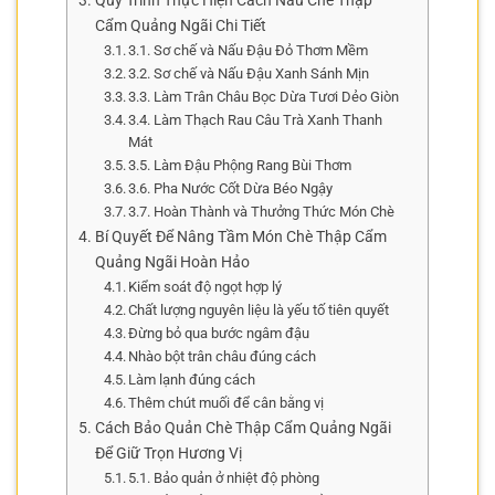
Quy Trình Thực Hiện Cách Nấu Chè Thập
Cẩm Quảng Ngãi Chi Tiết
3.1. Sơ chế và Nấu Đậu Đỏ Thơm Mềm
3.2. Sơ chế và Nấu Đậu Xanh Sánh Mịn
3.3. Làm Trân Châu Bọc Dừa Tươi Dẻo Giòn
3.4. Làm Thạch Rau Câu Trà Xanh Thanh
Mát
3.5. Làm Đậu Phộng Rang Bùi Thơm
3.6. Pha Nước Cốt Dừa Béo Ngậy
3.7. Hoàn Thành và Thưởng Thức Món Chè
Bí Quyết Để Nâng Tầm Món Chè Thập Cẩm
Quảng Ngãi Hoàn Hảo
Kiểm soát độ ngọt hợp lý
Chất lượng nguyên liệu là yếu tố tiên quyết
Đừng bỏ qua bước ngâm đậu
Nhào bột trân châu đúng cách
Làm lạnh đúng cách
Thêm chút muối để cân bằng vị
Cách Bảo Quản Chè Thập Cẩm Quảng Ngãi
Để Giữ Trọn Hương Vị
5.1. Bảo quản ở nhiệt độ phòng