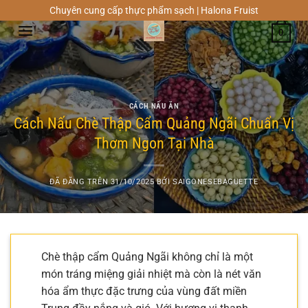
Chuyển
Chuyên cung cấp thực phẩm sạch | Halona Fruist
đến
0
nội
dung
CÁCH NẤU ĂN
Cách Nấu Chè Thập Cẩm Quảng Ngãi Chuẩn Vị
Thơm Ngon Tại Nhà
ĐÃ ĐĂNG TRÊN
31/10/2025
BỞI
SAIGONESEBAGUETTE
Chè thập cẩm Quảng Ngãi không chỉ là một
món tráng miệng giải nhiệt mà còn là nét văn
hóa ẩm thực đặc trưng của vùng đất miền