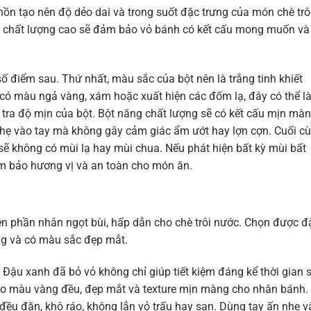
h hồn tạo nên độ dẻo dai và trong suốt đặc trưng của món chè trô
ng chất lượng cao sẽ đảm bảo vỏ bánh có kết cấu mong muốn và
 điểm sau. Thứ nhất, màu sắc của bột nên là trắng tinh khiết
 có màu ngả vàng, xám hoặc xuất hiện các đốm lạ, đây có thể l
m tra độ mịn của bột. Bột năng chất lượng sẽ có kết cấu mịn màn
nhẹ vào tay mà không gây cảm giác ẩm ướt hay lợn cợn. Cuối cù
sẽ không có mùi lạ hay mùi chua. Nếu phát hiện bất kỳ mùi bất
ảm bảo hương vị và an toàn cho món ăn.
nên phần nhân ngọt bùi, hấp dẫn cho chè trôi nước. Chọn được đ
g và có màu sắc đẹp mắt.
 Đậu xanh đã bỏ vỏ không chỉ giúp tiết kiệm đáng kể thời gian 
cho màu vàng đều, đẹp mắt và texture mịn màng cho nhân bánh.
đều đặn, khô ráo, không lẫn vỏ trấu hay sạn. Dùng tay ấn nhẹ v