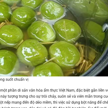
ong suốt chuẩn vị
một phần di sản văn hóa ẩm thực Việt Nam, đặc biệt gắn liền v
này tượng trưng cho sự trôi chảy, suôn sẻ và viên mãn trong c
bột nếp mang đến độ dẻo mềm, thì việc sử dụng bột năng để ch