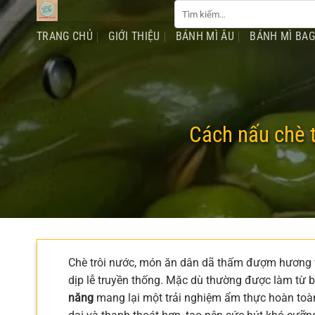
Tìm
Chuyển
kiếm:
đến
TRANG CHỦ
GIỚI THIỆU
BÁNH MÌ ÂU
BÁNH MÌ BA
nội
dung
Cách nấu chè t
Chè trôi nước, món ăn dân dã thấm đượm hương v
dịp lễ truyền thống. Mặc dù thường được làm từ 
năng
mang lại một trải nghiệm ẩm thực hoàn toàn