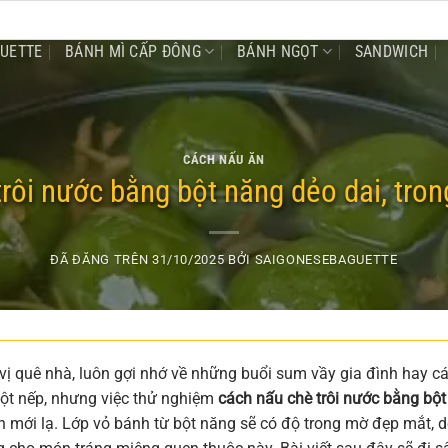
GUETTE
BÁNH MÌ CẤP ĐÔNG
BÁNH NGỌT
SANDWICH
CÁCH NẤU ĂN
rôi nước bằng bột năng dẻo dai, tron
ĐÃ ĐĂNG TRÊN
31/10/2025
BỞI
SAIGONESEBAGUETTE
ị quê nhà, luôn gợi nhớ về những buổi sum vầy gia đình hay c
bột nếp, nhưng việc thử nghiệm
cách nấu chè trôi nước bằng bột
 mới lạ. Lớp vỏ bánh từ bột năng sẽ có độ trong mờ đẹp mắt, 