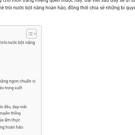
g cho món tráng miệng quen thuộc này. Bài viết sau đây sẽ đi s
è trôi nước bột năng hoàn hảo, đồng thời chia sẻ những bí quy
trôi nước bột năng
 năng ngon chuẩn vị
ẻo trong suốt
hín đều, đẹp mắt
truyền thống
của ẩm thực
ăng hoàn hảo