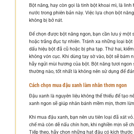
Bột năng, hay còn gọi là tinh bột khoai mì, là lin
nước trong phiên bản này. Việc lựa chọn bột nă
không bị bở nát.
Để chọn được bột năng ngon, bạn cần lưu ý một số
hoặc trắng đục tự nhiên. Tránh xa những loại bột
dấu hiệu bột đã cũ hoặc bị pha tạp. Thứ hai, kiể
không vón cục. Khi dùng tay sờ vào, bột sẽ bám 
hãy ngửi mùi hương của bột. Bột năng tươi ngon 
thường nào, tốt nhất là không nên sử dụng để đ
Cách chọn mua đậu xanh làm nhân thơm ngon
Đậu xanh là nguyên liệu không thể thiếu để tạo 
xanh ngon sẽ giúp nhân bánh mềm mịn, thơm lừn
Khi mua đậu xanh, bạn nên ưu tiên loại đã xát vỏ.
chế mà còn dễ nấu chín hơn, khi nghiền mịn sẽ 
Tiếp theo, hãy chọn những hạt đậu có kích thước 