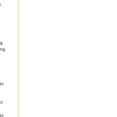
i
à
g,
ng,
ậu
sơ
ào