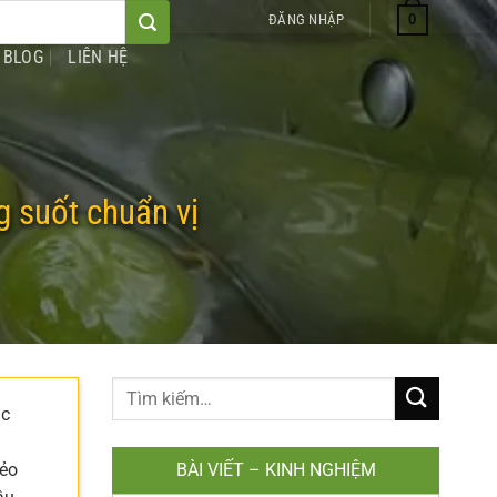
0
ĐĂNG NHẬP
BLOG
LIÊN HỆ
g suốt chuẩn vị
ác
dẻo
BÀI VIẾT – KINH NGHIỆM