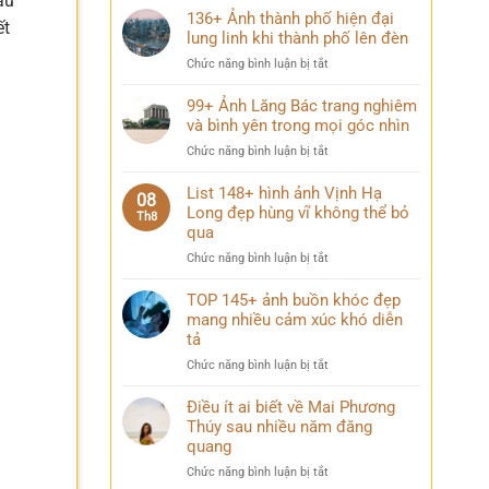
âu
136+ Ảnh thành phố hiện đại
ết
lung linh khi thành phố lên đèn
ở
Chức năng bình luận bị tắt
136+
Ảnh
99+ Ảnh Lăng Bác trang nghiêm
thành
và bình yên trong mọi góc nhìn
phố
ở
Chức năng bình luận bị tắt
hiện
99+
đại
Ảnh
List 148+ hình ảnh Vịnh Hạ
lung
08
Lăng
Long đẹp hùng vĩ không thể bỏ
linh
Th8
Bác
qua
khi
trang
thành
ở
Chức năng bình luận bị tắt
nghiêm
phố
List
và
lên
148+
TOP 145+ ảnh buồn khóc đẹp
bình
đèn
hình
mang nhiều cảm xúc khó diễn
yên
ảnh
trong
tả
Vịnh
mọi
ở
Chức năng bình luận bị tắt
Hạ
góc
TOP
Long
nhìn
145+
Điều ít ai biết về Mai Phương
đẹp
ảnh
Thúy sau nhiều năm đăng
hùng
buồn
vĩ
quang
khóc
không
ở
Chức năng bình luận bị tắt
đẹp
thể