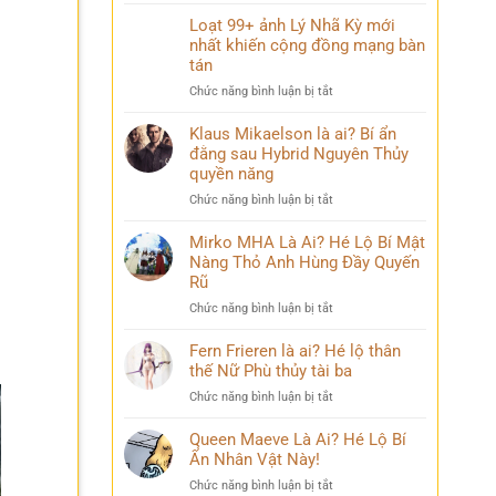
Điều
mang
bỏ
ít
Loạt 99+ ảnh Lý Nhã Kỳ mới
nhiều
qua
ai
nhất khiến cộng đồng mạng bàn
cảm
biết
xúc
tán
về
khó
ở
Chức năng bình luận bị tắt
Mai
diễn
Loạt
Phương
tả
99+
Klaus Mikaelson là ai? Bí ẩn
Thúy
ảnh
đằng sau Hybrid Nguyên Thủy
sau
Lý
nhiều
quyền năng
Nhã
năm
ở
Chức năng bình luận bị tắt
Kỳ
đăng
Klaus
mới
quang
Mikaelson
Mirko MHA Là Ai? Hé Lộ Bí Mật
nhất
là
Nàng Thỏ Anh Hùng Đầy Quyến
khiến
ai?
cộng
Rũ
Bí
đồng
ở
Chức năng bình luận bị tắt
ẩn
mạng
Mirko
đằng
bàn
MHA
Fern Frieren là ai? Hé lộ thân
sau
tán
Là
thế Nữ Phù thủy tài ba
Hybrid
Ai?
Nguyên
ở
Chức năng bình luận bị tắt
Hé
Thủy
Fern
Lộ
quyền
Frieren
Queen Maeve Là Ai? Hé Lộ Bí
Bí
năng
là
Ẩn Nhân Vật Này!
Mật
ai?
Nàng
ở
Chức năng bình luận bị tắt
Hé
Thỏ