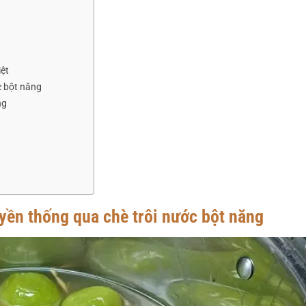
iệt
ớc bột năng
ng
yền thống qua chè trôi nước bột năng