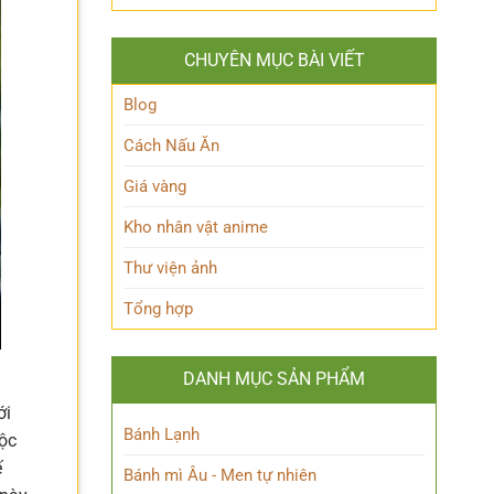
Queen
lộ
Anh
Maeve
thân
Hùng
Là
thế
Đầy
CHUYÊN MỤC BÀI VIẾT
Ai?
Nữ
Quyến
Hé
Phù
Rũ
Lộ
Blog
thủy
Bí
tài
Ẩn
Cách Nấu Ăn
ba
Nhân
Vật
Giá vàng
Này!
Kho nhân vật anime
Thư viện ảnh
Tổng hợp
DANH MỤC SẢN PHẨM
ới
Bánh Lạnh
uộc
ế
Bánh mì Âu - Men tự nhiên