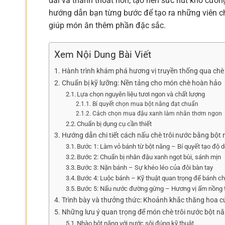
dai và thanh thoát hơn, tạo nên sức hút khó cưỡn
hướng dẫn bạn từng bước để tạo ra những viên ch
giúp món ăn thêm phần đặc sắc.
Xem Nội Dung Bài Viết
Hành trình khám phá hương vị truyền thống qua chè 
Chuẩn bị kỹ lưỡng: Nền tảng cho món chè hoàn hảo
Lựa chọn nguyên liệu tươi ngon và chất lượng
Bí quyết chọn mua bột năng đạt chuẩn
Cách chọn mua đậu xanh làm nhân thơm ngon
Chuẩn bị dụng cụ cần thiết
Hướng dẫn chi tiết cách nấu chè trôi nước bằng bột
Bước 1: Làm vỏ bánh từ bột năng – Bí quyết tạo độ d
Bước 2: Chuẩn bị nhân đậu xanh ngọt bùi, sánh mịn
Bước 3: Nặn bánh – Sự khéo léo của đôi bàn tay
Bước 4: Luộc bánh – Kỹ thuật quan trọng để bánh c
Bước 5: Nấu nước đường gừng – Hương vị ấm nồng 
Trình bày và thưởng thức: Khoảnh khắc thăng hoa 
Những lưu ý quan trọng để món chè trôi nước bột n
Nhào bột năng với nước sôi đúng kỹ thuật