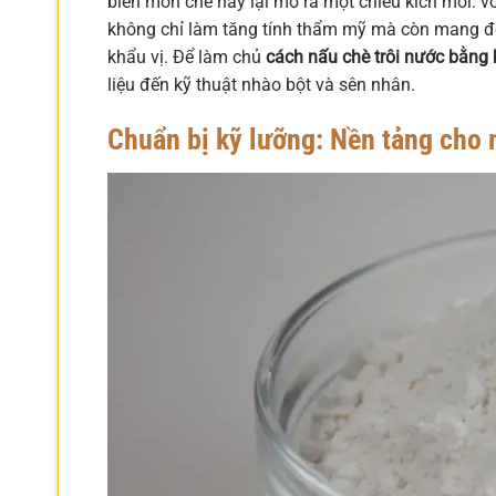
biến món chè này lại mở ra một chiều kích mới: v
không chỉ làm tăng tính thẩm mỹ mà còn mang đế
khẩu vị. Để làm chủ
cách nấu chè trôi nước bằng
liệu đến kỹ thuật nhào bột và sên nhân.
Chuẩn bị kỹ lưỡng: Nền tảng cho