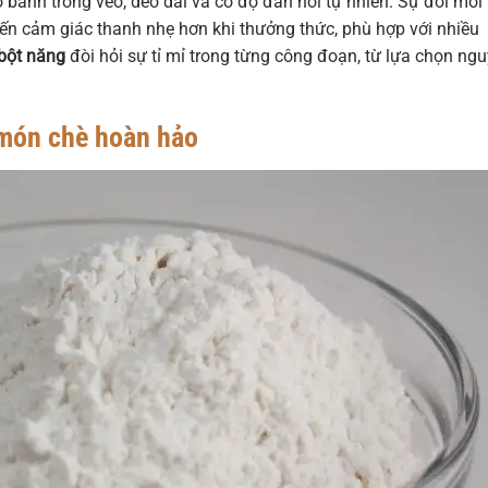
ỏ bánh trong veo, dẻo dai và có độ đàn hồi tự nhiên. Sự đổi mới
n cảm giác thanh nhẹ hơn khi thưởng thức, phù hợp với nhiều
 bột năng
đòi hỏi sự tỉ mỉ trong từng công đoạn, từ lựa chọn ng
 món chè hoàn hảo