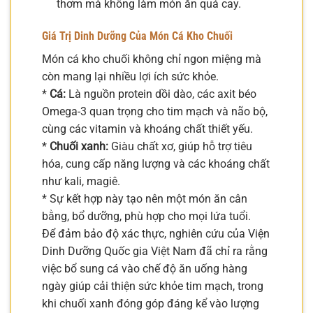
thơm mà không làm món ăn quá cay.
Giá Trị Dinh Dưỡng Của Món Cá Kho Chuối
Món cá kho chuối không chỉ ngon miệng mà
còn mang lại nhiều lợi ích sức khỏe.
*
Cá:
Là nguồn protein dồi dào, các axit béo
Omega-3 quan trọng cho tim mạch và não bộ,
cùng các vitamin và khoáng chất thiết yếu.
*
Chuối xanh:
Giàu chất xơ, giúp hỗ trợ tiêu
hóa, cung cấp năng lượng và các khoáng chất
như kali, magiê.
* Sự kết hợp này tạo nên một món ăn cân
bằng, bổ dưỡng, phù hợp cho mọi lứa tuổi.
Để đảm bảo độ xác thực, nghiên cứu của Viện
Dinh Dưỡng Quốc gia Việt Nam đã chỉ ra rằng
việc bổ sung cá vào chế độ ăn uống hàng
ngày giúp cải thiện sức khỏe tim mạch, trong
khi chuối xanh đóng góp đáng kể vào lượng