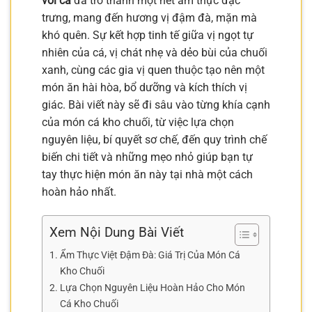
với cá
đã trở thành một nét ẩm thực đặc
trưng, mang đến hương vị đậm đà, mặn mà
khó quên. Sự kết hợp tinh tế giữa vị ngọt tự
nhiên của cá, vị chát nhẹ và dẻo bùi của chuối
xanh, cùng các gia vị quen thuộc tạo nên một
món ăn hài hòa, bổ dưỡng và kích thích vị
giác. Bài viết này sẽ đi sâu vào từng khía cạnh
của món cá kho chuối, từ việc lựa chọn
nguyên liệu, bí quyết sơ chế, đến quy trình chế
biến chi tiết và những mẹo nhỏ giúp bạn tự
tay thực hiện món ăn này tại nhà một cách
hoàn hảo nhất.
Xem Nội Dung Bài Viết
Ẩm Thực Việt Đậm Đà: Giá Trị Của Món Cá
Kho Chuối
Lựa Chọn Nguyên Liệu Hoàn Hảo Cho Món
Cá Kho Chuối