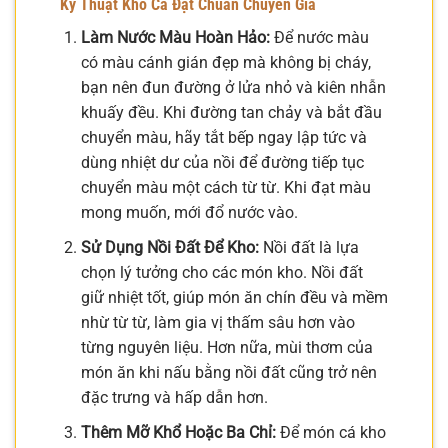
Kỹ Thuật Kho Cá Đạt Chuẩn Chuyên Gia
Làm Nước Màu Hoàn Hảo:
Để nước màu
có màu cánh gián đẹp mà không bị cháy,
bạn nên đun đường ở lửa nhỏ và kiên nhẫn
khuấy đều. Khi đường tan chảy và bắt đầu
chuyển màu, hãy tắt bếp ngay lập tức và
dùng nhiệt dư của nồi để đường tiếp tục
chuyển màu một cách từ từ. Khi đạt màu
mong muốn, mới đổ nước vào.
Sử Dụng Nồi Đất Để Kho:
Nồi đất là lựa
chọn lý tưởng cho các món kho. Nồi đất
giữ nhiệt tốt, giúp món ăn chín đều và mềm
nhừ từ từ, làm gia vị thấm sâu hơn vào
từng nguyên liệu. Hơn nữa, mùi thơm của
món ăn khi nấu bằng nồi đất cũng trở nên
đặc trưng và hấp dẫn hơn.
Thêm Mỡ Khổ Hoặc Ba Chỉ:
Để món cá kho