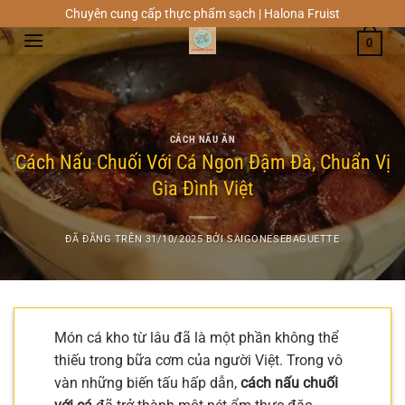
Chuyển
Chuyên cung cấp thực phẩm sạch | Halona Fruist
đến
0
nội
dung
CÁCH NẤU ĂN
Cách Nấu Chuối Với Cá Ngon Đậm Đà, Chuẩn Vị
Gia Đình Việt
ĐÃ ĐĂNG TRÊN
31/10/2025
BỞI
SAIGONESEBAGUETTE
Món cá kho từ lâu đã là một phần không thể
thiếu trong bữa cơm của người Việt. Trong vô
vàn những biến tấu hấp dẫn,
cách nấu chuối