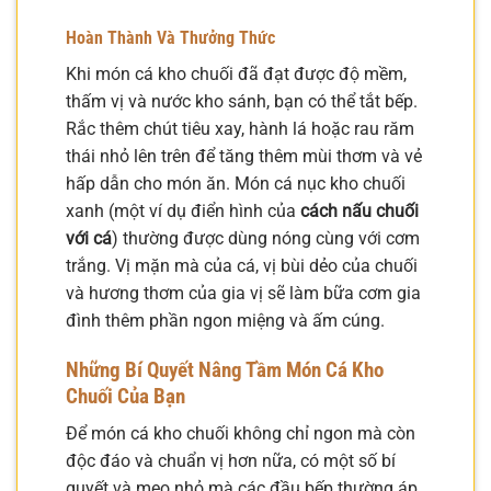
Hoàn Thành Và Thưởng Thức
Khi món cá kho chuối đã đạt được độ mềm,
thấm vị và nước kho sánh, bạn có thể tắt bếp.
Rắc thêm chút tiêu xay, hành lá hoặc rau răm
thái nhỏ lên trên để tăng thêm mùi thơm và vẻ
hấp dẫn cho món ăn. Món cá nục kho chuối
xanh (một ví dụ điển hình của
cách nấu chuối
với cá
) thường được dùng nóng cùng với cơm
trắng. Vị mặn mà của cá, vị bùi dẻo của chuối
và hương thơm của gia vị sẽ làm bữa cơm gia
đình thêm phần ngon miệng và ấm cúng.
Những Bí Quyết Nâng Tầm Món Cá Kho
Chuối Của Bạn
Để món cá kho chuối không chỉ ngon mà còn
độc đáo và chuẩn vị hơn nữa, có một số bí
quyết và mẹo nhỏ mà các đầu bếp thường áp