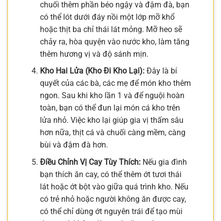
chuối thêm phần béo ngậy và đậm đà, bạn
có thể lót dưới đáy nồi một lớp mỡ khổ
hoặc thịt ba chỉ thái lát mỏng. Mỡ heo sẽ
chảy ra, hòa quyện vào nước kho, làm tăng
thêm hương vị và độ sánh mịn.
Kho Hai Lửa (Kho Đi Kho Lại):
Đây là bí
quyết của các bà, các mẹ để món kho thêm
ngon. Sau khi kho lần 1 và để nguội hoàn
toàn, bạn có thể đun lại món cá kho trên
lửa nhỏ. Việc kho lại giúp gia vị thấm sâu
hơn nữa, thịt cá và chuối càng mềm, càng
bùi và đậm đà hơn.
Điều Chỉnh Vị Cay Tùy Thích:
Nếu gia đình
bạn thích ăn cay, có thể thêm ớt tươi thái
lát hoặc ớt bột vào giữa quá trình kho. Nếu
có trẻ nhỏ hoặc người không ăn được cay,
có thể chỉ dùng ớt nguyên trái để tạo mùi