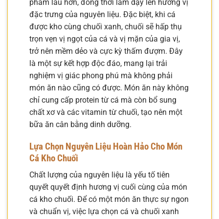
phẩm lâu hơn, đồng thời làm dậy lên hương vị
đặc trưng của nguyên liệu. Đặc biệt, khi cá
được kho cùng chuối xanh, chuối sẽ hấp thụ
trọn vẹn vị ngọt của cá và vị mặn của gia vị,
trở nên mềm dẻo và cực kỳ thấm đượm. Đây
là một sự kết hợp độc đáo, mang lại trải
nghiệm vị giác phong phú mà không phải
món ăn nào cũng có được. Món ăn này không
chỉ cung cấp protein từ cá mà còn bổ sung
chất xơ và các vitamin từ chuối, tạo nên một
bữa ăn cân bằng dinh dưỡng.
Lựa Chọn Nguyên Liệu Hoàn Hảo Cho Món
Cá Kho Chuối
Chất lượng của nguyên liệu là yếu tố tiên
quyết quyết định hương vị cuối cùng của món
cá kho chuối. Để có một món ăn thực sự ngon
và chuẩn vị, việc lựa chọn cá và chuối xanh