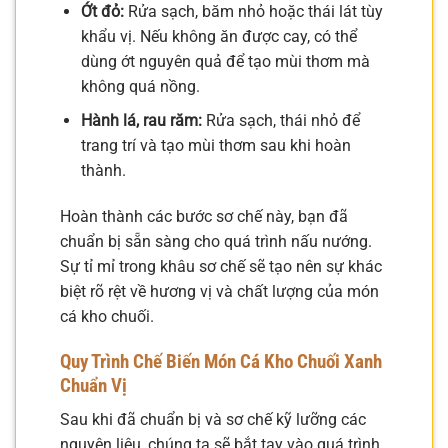
Ớt đỏ:
Rửa sạch, băm nhỏ hoặc thái lát tùy
khẩu vị. Nếu không ăn được cay, có thể
dùng ớt nguyên quả để tạo mùi thơm mà
không quá nồng.
Hành lá, rau răm:
Rửa sạch, thái nhỏ để
trang trí và tạo mùi thơm sau khi hoàn
thành.
Hoàn thành các bước sơ chế này, bạn đã
chuẩn bị sẵn sàng cho quá trình nấu nướng.
Sự tỉ mỉ trong khâu sơ chế sẽ tạo nên sự khác
biệt rõ rệt về hương vị và chất lượng của món
cá kho chuối.
Quy Trình Chế Biến Món Cá Kho Chuối Xanh
Chuẩn Vị
Sau khi đã chuẩn bị và sơ chế kỹ lưỡng các
nguyên liệu, chúng ta sẽ bắt tay vào quá trình