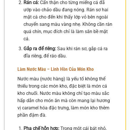
Rán cá:
Cẩn thận cho từng miếng cá đã
ướp vào chảo dầu đang nóng. Rán sơ hai
mặt cá cho đến khi thấy lớp vỏ bên ngoài
chuyển sang màu vàng nhẹ. Không cần rán
quá chín, mục đích chỉ là làm săn bề mặt
cá.
Gắp ra để riêng:
Sau khi rán sơ, gắp cá ra
đĩa riêng, để ráo dầu.
Làm Nước Màu – Linh Hồn Của Món Kho
Nước màu (nước hàng) là yếu tố không thể
thiếu trong các món kho, đặc biệt là món cá
kho chuối. Nước màu không chỉ tạo màu sắc
hấp dẫn cho món ăn mà còn mang lại hương
vị caramel hóa đặc trưng, làm món kho thêm
phần đậm đà.
Pha chế hỗn hợp:
Trong một cái bát nhỏ,