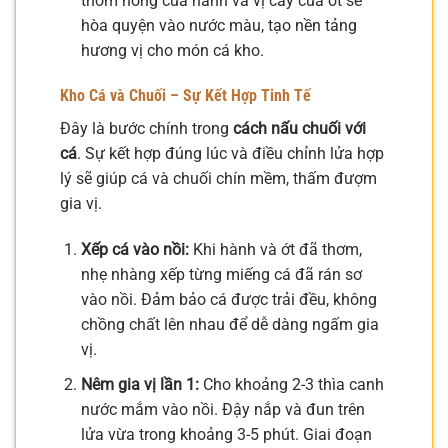
thơm nồng của hành và vị cay của ớt sẽ
hòa quyện vào nước màu, tạo nền tảng
hương vị cho món cá kho.
Kho Cá và Chuối – Sự Kết Hợp Tinh Tế
Đây là bước chính trong
cách nấu chuối với
cá
. Sự kết hợp đúng lúc và điều chỉnh lửa hợp
lý sẽ giúp cá và chuối chín mềm, thấm đượm
gia vị.
Xếp cá vào nồi:
Khi hành và ớt đã thơm,
nhẹ nhàng xếp từng miếng cá đã rán sơ
vào nồi. Đảm bảo cá được trải đều, không
chồng chất lên nhau để dễ dàng ngấm gia
vị.
Nêm gia vị lần 1:
Cho khoảng 2-3 thìa canh
nước mắm vào nồi. Đậy nắp và đun trên
lửa vừa trong khoảng 3-5 phút. Giai đoạn