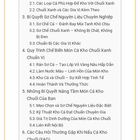
Các Loại Cá Phù Hợp Để Kho Với Chuối Xanh
Chuối Xanh và Các Gia Vị Kèm Theo
Bí Quyết Sơ Chế Nguyên Liệu Chuyên Nghiệp
Sơ Chế Cá – Đánh Bay Mùi Tanh Khó Chịu
Sơ Chế Chuối Xanh – Không Bị Chát, Không
Bị Đen
Chuẩn Bị Các Gia Vị Khác
Quy Trình Chế Biến Món Cá Kho Chuối Xanh
Chuẩn Vị
Rán Sơ Cá – Tạo Lớp Vỏ Vàng Nâu Hấp Dẫn
Làm Nước Màu – Linh Hồn Của Món Kho
Kho Cá và Chuối – Sự Kết Hợp Tinh Tế
Hoàn Thành Và Thưởng Thức
Những Bí Quyết Nâng Tầm Món Cá Kho
Chuối Của Bạn
Mẹo Chọn và Sơ Chế Nguyên Liệu Đặc Biệt
Kỹ Thuật Kho Cá Đạt Chuẩn Chuyên Gia
Giá Trị Dinh Dưỡng Của Món Cá Kho Chuối
Liên Kết Nội Bộ
Các Câu Hỏi Thường Gặp Khi Nấu Cá Kho
Chuối (FAQ)