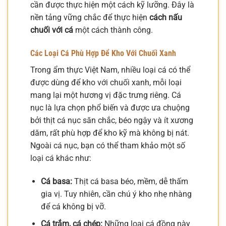
cần được thực hiện một cách kỹ lưỡng. Đây là
nền tảng vững chắc để thực hiện
cách nấu
chuối với cá
một cách thành công.
Các Loại Cá Phù Hợp Để Kho Với Chuối Xanh
Trong ẩm thực Việt Nam, nhiều loại cá có thể
được dùng để kho với chuối xanh, mỗi loại
mang lại một hương vị đặc trưng riêng. Cá
nục là lựa chọn phổ biến và được ưa chuộng
bởi thịt cá nục săn chắc, béo ngậy và ít xương
dăm, rất phù hợp để kho kỹ mà không bị nát.
Ngoài cá nục, bạn có thể tham khảo một số
loại cá khác như:
Cá basa:
Thịt cá basa béo, mềm, dễ thấm
gia vị. Tuy nhiên, cần chú ý kho nhẹ nhàng
để cá không bị vỡ.
Cá trắm, cá chép:
Những loại cá đồng này