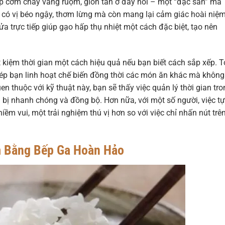
lớp cơm cháy vàng ruộm, giòn tan ở đáy nồi – một “đặc sản” mà
có vị béo ngậy, thơm lừng mà còn mang lại cảm giác hoài niệm
a trực tiếp giúp gạo hấp thụ nhiệt một cách đặc biệt, tạo nên
t kiệm thời gian một cách hiệu quả nếu bạn biết cách sắp xếp. 
hép bạn linh hoạt chế biến đồng thời các món ăn khác mà không
 thuộc với kỹ thuật này, bạn sẽ thấy việc quản lý thời gian tro
bị nhanh chóng và đồng bộ. Hơn nữa, với một số người, việc tự
iềm vui, một trải nghiệm thú vị hơn so với việc chỉ nhấn nút trê
m Bằng Bếp Ga Hoàn Hảo