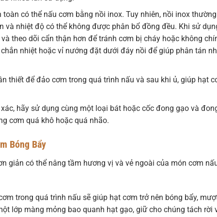
toàn có thể nấu cơm bằng nồi inox. Tuy nhiên, nồi inox thường
n và nhiệt độ có thể không được phân bổ đồng đều. Khi sử dụn
n và theo dõi cẩn thận hơn để tránh cơm bị cháy hoặc không chí
chắn nhiệt hoặc vỉ nướng đặt dưới đáy nồi để giúp phân tán nh
n thiết để đảo cơm trong quá trình nấu và sau khi ủ, giúp hạt 
 xác, hãy sử dụng cùng một loại bát hoặc cốc đong gạo và đon
rạng cơm quá khô hoặc quá nhão.
ơm Bóng Bẩy
đơn giản có thể nâng tầm hương vị và vẻ ngoài của món cơm nấ
ơm trong quá trình nấu sẽ giúp hạt cơm trở nên bóng bẩy, mượ
một lớp màng mỏng bao quanh hạt gạo, giữ cho chúng tách rời 