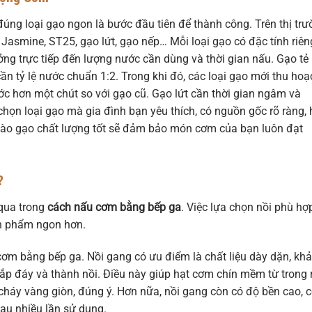
đúng loại gạo ngon là bước đầu tiên để thành công. Trên thị tr
 Jasmine, ST25, gạo lứt, gạo nếp… Mỗi loại gạo có đặc tính riên
ng trực tiếp đến lượng nước cần dùng và thời gian nấu. Gạo tẻ
 tỷ lệ nước chuẩn 1:2. Trong khi đó, các loại gạo mới thu hoạ
ớc hơn một chút so với gạo cũ. Gạo lứt cần thời gian ngâm và
ọn loại gạo mà gia đình bạn yêu thích, có nguồn gốc rõ ràng, 
vào gạo chất lượng tốt sẽ đảm bảo món cơm của bạn luôn đạt
?
 qua trong
cách nấu cơm bằng bếp ga
. Việc lựa chọn nồi phù hợ
nh phẩm ngon hơn.
cơm bằng bếp ga. Nồi gang có ưu điểm là chất liệu dày dặn, khả
hắp đáy và thành nồi. Điều này giúp hạt cơm chín mềm từ trong 
m cháy vàng giòn, đúng ý. Hơn nữa, nồi gang còn có độ bền cao, 
au nhiều lần sử dụng.