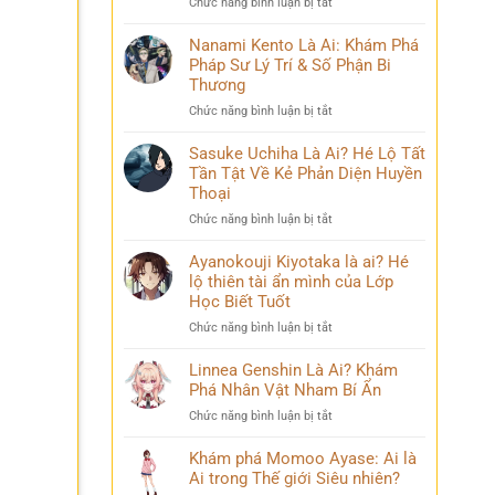
ở
Chức năng bình luận bị tắt
Phá
và
Mina
Hành
những
Ashido
Nanami Kento Là Ai: Khám Phá
Trình
bí
là
Pháp Sư Lý Trí & Số Phận Bi
Biến
ẩn
ai?
Đổi
Thương
Hé
Đầy
ở
Chức năng bình luận bị tắt
lộ
Bi
Nanami
‘siêu
kịch
Kento
Sasuke Uchiha Là Ai? Hé Lộ Tất
năng
Là
Tần Tật Về Kẻ Phản Diện Huyền
lực’
Ai:
và
Thoại
Khám
câu
ở
Chức năng bình luận bị tắt
Phá
chuyện
Sasuke
Pháp
đời
Uchiha
Ayanokouji Kiyotaka là ai? Hé
Sư
thú
Là
lộ thiên tài ẩn mình của Lớp
Lý
vị
Ai?
Trí
Học Biết Tuốt
Hé
&
ở
Chức năng bình luận bị tắt
Lộ
Số
Ayanokouji
Tất
Phận
Kiyotaka
Linnea Genshin Là Ai? Khám
Tần
Bi
là
Phá Nhân Vật Nham Bí Ẩn
Tật
Thương
ai?
Về
ở
Chức năng bình luận bị tắt
Hé
Kẻ
Linnea
lộ
Phản
Genshin
Khám phá Momoo Ayase: Ai là
thiên
Diện
Là
Ai trong Thế giới Siêu nhiên?
tài
Huyền
Ai?