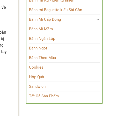
Bánh mì Âu - Men tự nhiên
 về
Bánh mì Baguette kiểu Sài Gòn
Bánh Mì Cấp Đông
Bánh Mì Mềm
Toàn
 bị
Bánh Ngàn Lớp
ng
Bánh Ngọt
 tay
Bánh Theo Mùa
n
Cookies
Hộp Quà
Sandwich
Tất Cả Sản Phẩm