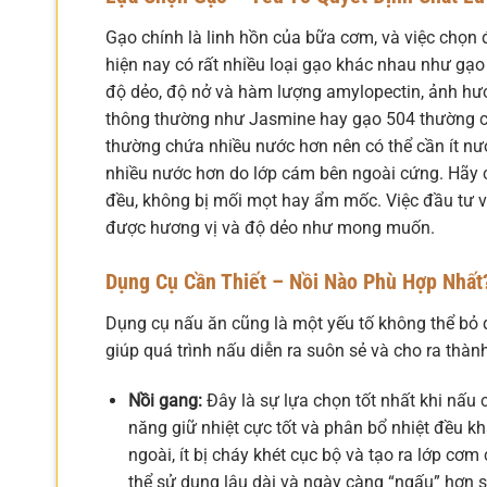
Gạo chính là linh hồn của bữa cơm, và việc chọn 
hiện nay có rất nhiều loại gạo khác nhau như gạo
độ dẻo, độ nở và hàm lượng amylopectin, ảnh hưở
thông thường như Jasmine hay gạo 504 thường cần
thường chứa nhiều nước hơn nên có thể cần ít nư
nhiều nước hơn do lớp cám bên ngoài cứng. Hãy ch
đều, không bị mối mọt hay ẩm mốc. Việc đầu tư 
được hương vị và độ dẻo như mong muốn.
Dụng Cụ Cần Thiết – Nồi Nào Phù Hợp Nhất
Dụng cụ nấu ăn cũng là một yếu tố không thể bỏ
giúp quá trình nấu diễn ra suôn sẻ và cho ra thà
Nồi gang:
Đây là sự lựa chọn tốt nhất khi nấu 
năng giữ nhiệt cực tốt và phân bổ nhiệt đều k
ngoài, ít bị cháy khét cục bộ và tạo ra lớp cơ
thể sử dụng lâu dài và ngày càng “ngấu” hơn s