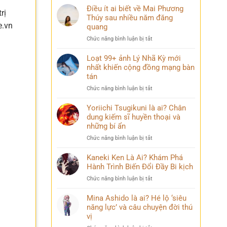
Điều ít ai biết về Mai Phương
rị
Thúy sau nhiều năm đăng
e.vn
quang
ở
Chức năng bình luận bị tắt
Điều
ít
Loạt 99+ ảnh Lý Nhã Kỳ mới
ai
nhất khiến cộng đồng mạng bàn
biết
tán
về
ở
Chức năng bình luận bị tắt
Mai
Loạt
Phương
99+
Yoriichi Tsugikuni là ai? Chân
Thúy
ảnh
dung kiếm sĩ huyền thoại và
sau
Lý
nhiều
những bí ẩn
Nhã
năm
ở
Chức năng bình luận bị tắt
Kỳ
đăng
Yoriichi
mới
quang
Tsugikuni
Kaneki Ken Là Ai? Khám Phá
nhất
là
Hành Trình Biến Đổi Đầy Bi kịch
khiến
ai?
cộng
ở
Chức năng bình luận bị tắt
Chân
đồng
Kaneki
dung
mạng
Ken
Mina Ashido là ai? Hé lộ ‘siêu
kiếm
bàn
Là
năng lực’ và câu chuyện đời thú
sĩ
tán
Ai?
vị
huyền
Khám
thoại