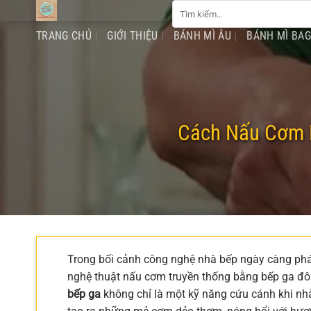
Tìm
Chuyển
kiếm:
đến
TRANG CHỦ
GIỚI THIỆU
BÁNH MÌ ÂU
BÁNH MÌ BA
nội
dung
Cách Nấu Cơm 
Trong bối cảnh công nghệ nhà bếp ngày càng phát t
nghệ thuật nấu cơm truyền thống bằng bếp ga đôi
bếp ga
không chỉ là một kỹ năng cứu cánh khi nhà