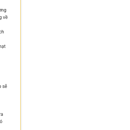
ường
g về
ch
hạt
p sẽ
ra
có