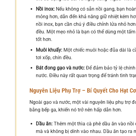
Nồi inox:
Nếu không có sẵn nồi gang, bạn hoàn 
mỏng hơn, dẫn đến khả năng giữ nhiệt kém hơ
nồi inox, bạn cần chú ý điều chỉnh lửa nhỏ hơ
đều. Một mẹo nhỏ là bạn có thể dùng một tấm 
tốt hơn.
Muôi khuấy:
Một chiếc muôi hoặc đũa dài là cầ
tơi xốp, chín đều.
Bát đong gạo và nước:
Để đảm bảo tỷ lệ chính
nước. Điều này rất quan trọng để tránh tình t
Nguyên Liệu Phụ Trợ – Bí Quyết Cho Hạt C
Ngoài gạo và nước, một vài nguyên liệu phụ trợ 
bằng bếp ga, khiến nó trở nên hấp dẫn hơn.
Dầu ăn:
Thêm một thìa cà phê dầu ăn vào nồi c
mà và không bị dính vào nhau. Dầu ăn tạo ra 