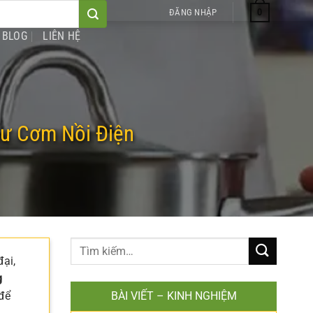
0
ĐĂNG NHẬP
BLOG
LIÊN HỆ
ư Cơm Nồi Điện
đại,
g
 để
BÀI VIẾT – KINH NGHIỆM