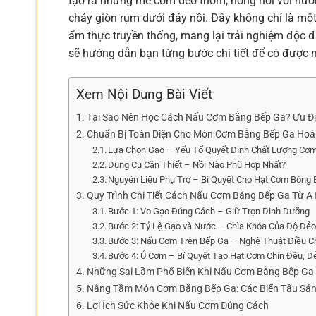
tạo ra những mẻ cơm dẻo thơm, nóng hổi với hươn
cháy giòn rụm dưới đáy nồi. Đây không chỉ là một
ẩm thực truyền thống, mang lại trải nghiệm độc đ
sẽ hướng dẫn bạn từng bước chi tiết để có được
Xem Nội Dung Bài Viết
Tại Sao Nên Học Cách Nấu Cơm Bằng Bếp Ga? Ưu Đ
Chuẩn Bị Toàn Diện Cho Món Cơm Bằng Bếp Ga Ho
Lựa Chọn Gạo – Yếu Tố Quyết Định Chất Lượng Cơ
Dụng Cụ Cần Thiết – Nồi Nào Phù Hợp Nhất?
Nguyên Liệu Phụ Trợ – Bí Quyết Cho Hạt Cơm Bóng 
Quy Trình Chi Tiết Cách Nấu Cơm Bằng Bếp Ga Từ A 
Bước 1: Vo Gạo Đúng Cách – Giữ Trọn Dinh Dưỡng
Bước 2: Tỷ Lệ Gạo và Nước – Chìa Khóa Của Độ Dẻ
Bước 3: Nấu Cơm Trên Bếp Ga – Nghệ Thuật Điều C
Bước 4: Ủ Cơm – Bí Quyết Tạo Hạt Cơm Chín Đều, 
Những Sai Lầm Phổ Biến Khi Nấu Cơm Bằng Bếp Ga
Nâng Tầm Món Cơm Bằng Bếp Ga: Các Biến Tấu Sá
Lợi Ích Sức Khỏe Khi Nấu Cơm Đúng Cách