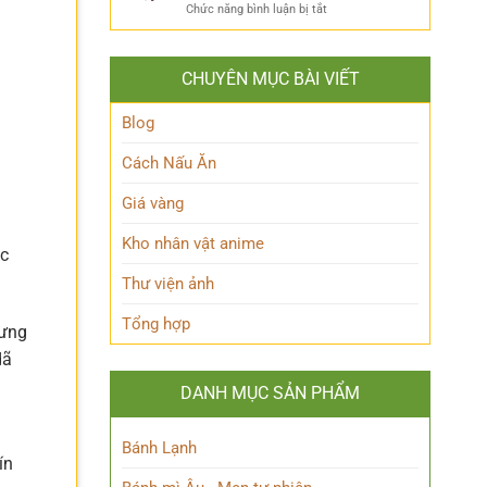
ẩn
Thoại
ở
Chức năng bình luận bị tắt
Khám
mình
Khám
Phá
của
phá
Nhân
Lớp
Momoo
Vật
Học
CHUYÊN MỤC BÀI VIẾT
Ayase:
Nham
Biết
Ai
Bí
Tuốt
là
Blog
Ẩn
Ai
trong
Cách Nấu Ăn
Thế
giới
Giá vàng
Siêu
nhiên?
Kho nhân vật anime
c
Thư viện ảnh
Tổng hợp
hưng
dã
DANH MỤC SẢN PHẨM
Bánh Lạnh
ín