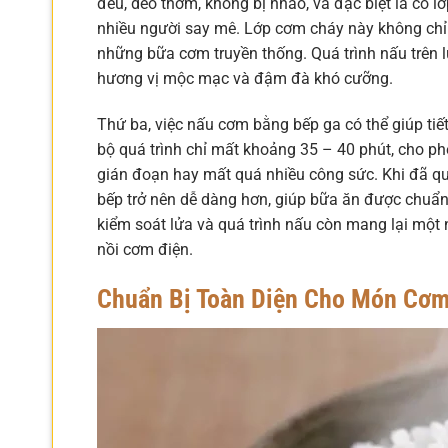
đều, dẻo thơm, không bị nhão, và đặc biệt là có 
nhiều người say mê. Lớp cơm cháy này không chỉ 
những bữa cơm truyền thống. Quá trình nấu trên lử
hương vị mộc mạc và đậm đà khó cưỡng.
Thứ ba, việc nấu cơm bằng bếp ga có thể giúp tiế
bộ quá trình chỉ mất khoảng 35 – 40 phút, cho p
gián đoạn hay mất quá nhiều công sức. Khi đã quen
bếp trở nên dễ dàng hơn, giúp bữa ăn được chuẩn 
kiểm soát lửa và quá trình nấu còn mang lại một n
nồi cơm điện.
Chuẩn Bị Toàn Diện Cho Món Cơ