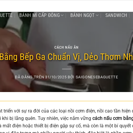
GUETTE
BÁNH MÌ CẤP ĐÔNG
BÁNH NGỌT
SANDWICH
CÁCH NẤU ĂN
Bằng Bếp Ga Chuẩn Vị, Dẻo Thơm Nh
ĐÃ ĐĂNG TRÊN
31/10/2025
BỞI
SAIGONESEBAGUETTE
riển với sự ra đời của các loại nồi cơm điện, nồi cao tần hiện 
 khi bị lãng quên. Tuy nhiên, việc nắm vững
cách nấu cơm bằn
 mất điện hoặc thiết bị điện gặp sự cố, mà còn là một bí quyết