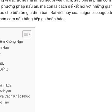
g vị đặc trưng mà nhiều người yêu thích, đặc biệt là phần cơm
 phương pháp nấu ăn, mà còn là cách để kết nối với những giá t
áo cho bữa ăn gia đình bạn. Bài viết này của saigonesebaguett
 món cơm nấu bằng bếp ga hoàn hảo.
iểm Không Ngờ
àn Hảo
m
Bẩy
Đến Z
o
hỉnh Lửa
Dẻo Ngon
 và Cách Khắc Phục
ng Tạo