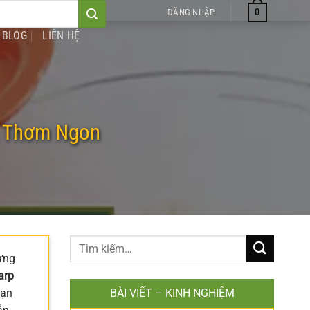
0
ĐĂNG NHẬP
BLOG
LIÊN HỆ
, Thơm Ngon
ưng
arp
bạn
BÀI VIẾT – KINH NGHIỆM