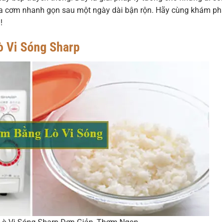
bữa cơm nhanh gọn sau một ngày dài bận rộn. Hãy cùng khám ph
!
ò Vi Sóng Sharp