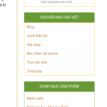
ẩn
Thoại
ở
Chức năng bình luận bị tắt
Khám
á bí
mình
Khám
Phá
của
phá
Nhân
Lớp
Momoo
Vật
Học
CHUYÊN MỤC BÀI VIẾT
Ayase:
Nham
Biết
Ai
Bí
Tuốt
là
Blog
Ẩn
Ai
trong
Cách Nấu Ăn
Thế
giới
Giá vàng
Siêu
nhiên?
Kho nhân vật anime
Thư viện ảnh
Tổng hợp
DANH MỤC SẢN PHẨM
Bánh Lạnh