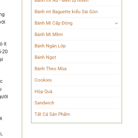
Bánh mì Âu - Men tự nhiên
Bánh mì Baguette kiểu Sài Gòn
ơng
với
Bánh Mì Cấp Đông
Bánh Mì Mềm
ó ít
Bánh Ngàn Lớp
5-20
Bánh Ngọt
ại
Bánh Theo Mùa
Cookies
ặc
u
Hộp Quà
gười
Sandwich
Tất Cả Sản Phẩm
i
i,