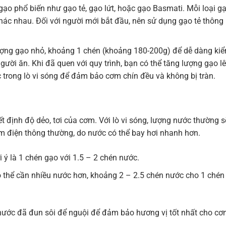
gạo phổ biến như gạo tẻ, gạo lứt, hoặc gạo Basmati. Mỗi loại g
khác nhau. Đối với người mới bắt đầu, nên sử dụng gạo tẻ thông
ượng gạo nhỏ, khoảng 1 chén (khoảng 180-200g) để dễ dàng ki
ười ăn. Khi đã quen với quy trình, bạn có thể tăng lượng gạo lê
trong lò vi sóng để đảm bảo cơm chín đều và không bị tràn.
t định độ dẻo, tơi của cơm. Với lò vi sóng, lượng nước thường s
ơm điện thông thường, do nước có thể bay hơi nhanh hơn.
i ý là 1 chén gạo với 1.5 – 2 chén nước.
 thể cần nhiều nước hơn, khoảng 2 – 2.5 chén nước cho 1 chén
ước đã đun sôi để nguội để đảm bảo hương vị tốt nhất cho cơ