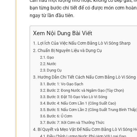
cần nấu một lượng nhỏ hoặc không có bếp gas, nồ
bạn từng bước chi tiết để có được món cơm hoàn 
ngay từ lần đầu tiên.
Xem Nội Dung Bài Viết
Lợi Ích Của Việc Nấu Cơm Bằng Lò Vi Sóng Sharp
Chuẩn Bị Nguyên Liệu và Dụng Cụ
Gạo
Nước
Dụng Cụ
Hướng Dẫn Chi Tiết Cách Nấu Cơm Bằng Lò Vi Sóng
Bước 1: Vo Gạo Sạch
Bước 2: Đong Nước và Ngâm Gạo (Tùy Chọn)
Bước 3: Đặt Tô Gạo Vào Lò Vi Sóng
Bước 4: Nấu Cơm Lần 1 (Công Suất Cao)
Bước 5: Nấu Cơm Lần 2 (Công Suất Trung Bình Thấp
Bước 6: Ủ Cơm
Bước 7: Xới Cơm và Thưởng Thức
Bí Quyết và Mẹo Vặt Để Nấu Cơm Bằng Lò Vi Sóng 
Điều Chỉnh Lượng Nước Phù Hợp Với Loại Gạo