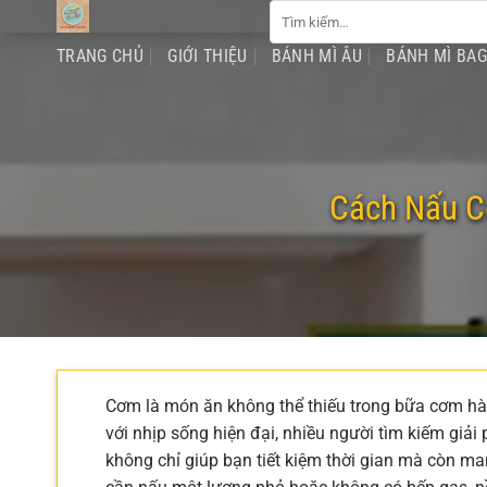
Tìm
Chuyển
kiếm:
đến
TRANG CHỦ
GIỚI THIỆU
BÁNH MÌ ÂU
BÁNH MÌ BA
nội
dung
Cách Nấu C
Cơm là món ăn không thể thiếu trong bữa cơm hàn
với nhịp sống hiện đại, nhiều người tìm kiếm giải
không chỉ giúp bạn tiết kiệm thời gian mà còn ma