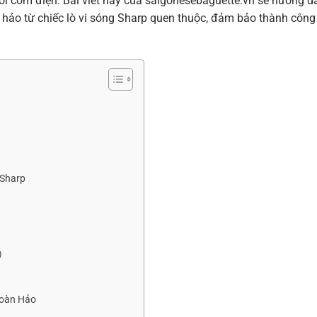
i cơm điện. Bài viết này của saigonesebaguette.vn sẽ hướng d
hảo từ chiếc lò vi sóng Sharp quen thuộc, đảm bảo thành công
 Sharp
)
Hoàn Hảo