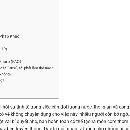
 Pháp Khác
p Từ)
Sharp (FAQ)
oặc “Rice”, tôi phải làm thế nào?
 không?
ng?
?
hỏi sự tinh tế trong việc cân đối lượng nước, thời gian và công
bị có vẻ không chuyên dụng cho việc này, nhiều người còn bỡ ngỡ.
ột vài bí quyết nhỏ, bạn hoàn toàn có thể tạo ra món cơm thơm
y bếp truyền thống. Đây là giải pháp lý tưởng cho những ai s