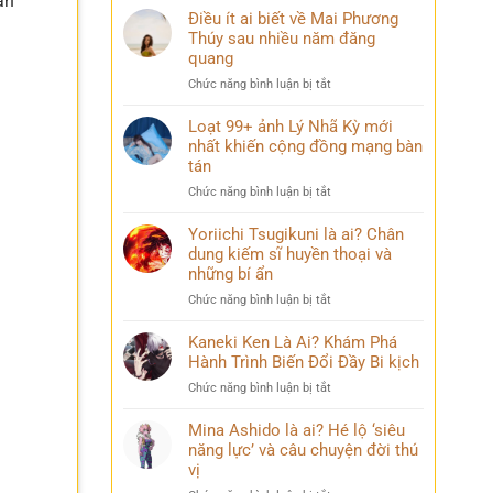
ẫn
Điều ít ai biết về Mai Phương
Thúy sau nhiều năm đăng
quang
ở
Chức năng bình luận bị tắt
Điều
ít
Loạt 99+ ảnh Lý Nhã Kỳ mới
ai
nhất khiến cộng đồng mạng bàn
biết
tán
về
ở
Chức năng bình luận bị tắt
Mai
Loạt
Phương
99+
Yoriichi Tsugikuni là ai? Chân
Thúy
ảnh
dung kiếm sĩ huyền thoại và
sau
Lý
nhiều
những bí ẩn
Nhã
năm
ở
Chức năng bình luận bị tắt
Kỳ
đăng
Yoriichi
mới
quang
Tsugikuni
Kaneki Ken Là Ai? Khám Phá
nhất
là
Hành Trình Biến Đổi Đầy Bi kịch
khiến
ai?
cộng
ở
Chức năng bình luận bị tắt
Chân
đồng
Kaneki
dung
mạng
Ken
Mina Ashido là ai? Hé lộ ‘siêu
kiếm
bàn
Là
năng lực’ và câu chuyện đời thú
sĩ
tán
Ai?
vị
huyền
Khám
thoại