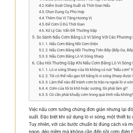
Kiểm Soát Công Suất và Thời Gian Nấu
Chọn Dụng Cụ Phù Hợp
Thêm Gia Vị Tăng Hương Vị
Để Cơm Ủ Đủ Thời Gian
Xử Lý Các Vấn Đề Thường Gặp
So Sánh Nấu Cơm Bằng Lò Vi Sóng Với Các Phương
1. Nấu Cơm Bằng Nồi Cơm Điện
2. Nấu Cơm Bằng Nồi Thường Trên Bếp (Bếp Ga, Bế
3. Nấu Cơm Bằng Lò Vi Sóng Sharp
Câu Hỏi Thường Gặp Khi Nấu Cơm Bằng Lò Vi Sóng 
1. Lò vi sóng Sharp của tôi không có nút “Nấu cơm” h
2. Tôi có thể nấu gạo lứt bằng lò vi sóng Sharp được
3. Làm thế nào để tránh cơm bị trào ra ngoài lò vi só
4. Cơm của tôi bị khô hoặc sượng, tôi phải làm gì?
5. Có cần phải khuấy cơm trong quá trình nấu không
Việc nấu cơm tưởng chừng đơn giản nhưng lại đòi 
suất. Đặc biệt khi sử dụng lò vi sóng, một thiết 
Tuy nhiên, với các bước chuẩn bị đúng cách và m
ngon, dẻo mềm mà không cần đến nồi cơm điện ha