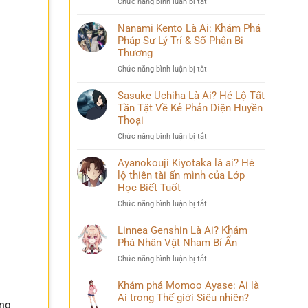
ở
Chức năng bình luận bị tắt
Phá
và
Mina
Hành
những
Ashido
Nanami Kento Là Ai: Khám Phá
Trình
bí
là
Pháp Sư Lý Trí & Số Phận Bi
Biến
ẩn
ai?
Đổi
Thương
Hé
Đầy
ở
Chức năng bình luận bị tắt
lộ
Bi
Nanami
‘siêu
kịch
Kento
Sasuke Uchiha Là Ai? Hé Lộ Tất
năng
Là
Tần Tật Về Kẻ Phản Diện Huyền
lực’
Ai:
và
Thoại
Khám
câu
ở
Chức năng bình luận bị tắt
Phá
chuyện
Sasuke
Pháp
đời
Uchiha
Ayanokouji Kiyotaka là ai? Hé
Sư
thú
Là
lộ thiên tài ẩn mình của Lớp
Lý
vị
Ai?
Trí
Học Biết Tuốt
Hé
&
ở
Chức năng bình luận bị tắt
Lộ
Số
Ayanokouji
Tất
Phận
Kiyotaka
Linnea Genshin Là Ai? Khám
Tần
Bi
là
Phá Nhân Vật Nham Bí Ẩn
Tật
Thương
ai?
Về
ở
Chức năng bình luận bị tắt
Hé
Kẻ
Linnea
lộ
Phản
Genshin
Khám phá Momoo Ayase: Ai là
thiên
Diện
Là
Ai trong Thế giới Siêu nhiên?
tài
Huyền
ống
Ai?