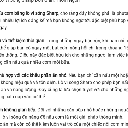
ò Vi Sóng Sharp Đơn Giản, Thơm Ngon
u cơm bằng lò vi sóng Sharp
, cho rằng đây không phải là phư
 nhiều lợi ích đáng kể mà bạn không ngờ tới, đặc biệt phù hợp 
gày.
i và tiết kiệm thời gian
. Trong những ngày bận rộn, khi bạn chỉ c
ó thể giúp bạn có ngay một bát cơm nóng hổi chỉ trong khoảng 1
ền thống. Điều này đặc biệt hữu ích cho những người làm việc t
ng cần nấu quá nhiều cơm mỗi bữa.
hù hợp với các khẩu phần ăn nhỏ
. Nếu bạn chỉ cần nấu một ho
ể không hiệu quả và tốn điện. Lò vi sóng Sharp cho phép bạn nấ
ức ăn và năng lượng. Đây cũng là lựa chọn tuyệt vời cho những n
ng calo nạp vào cơ thể.
iệm không gian bếp
. Đối với những căn bếp nhỏ hoặc những ngườ
g lò vi sóng đa năng để nấu cơm là một giải pháp thông minh.
 ăn mà còn có thể kiêm luôn vai trò của một chiếc nồi cơm min