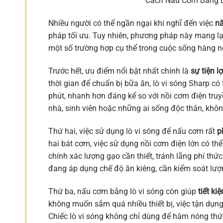
Cách Nấu Cơm Bằng L
Nhiều người có thể ngần ngại khi nghĩ đến việc
nấ
pháp tối ưu. Tuy nhiên, phương pháp này mang lại
một số trường hợp cụ thể trong cuộc sống hàng n
Trước hết, ưu điểm nổi bật nhất chính là
sự tiện lợ
thời gian để chuẩn bị bữa ăn, lò vi sóng Sharp c
phút, nhanh hơn đáng kể so với nồi cơm điện truy
nhà, sinh viên hoặc những ai sống độc thân, khô
Thứ hai, việc sử dụng lò vi sóng để nấu cơm rất
p
hai bát cơm, việc sử dụng nồi cơm điện lớn có th
chính xác lượng gạo cần thiết, tránh lãng phí th
đang áp dụng chế độ ăn kiêng, cần kiểm soát lượ
Thứ ba, nấu cơm bằng lò vi sóng còn giúp
tiết k
không muốn sắm quá nhiều thiết bị, việc tận dụn
Chiếc lò vi sóng không chỉ dùng để hâm nóng thức