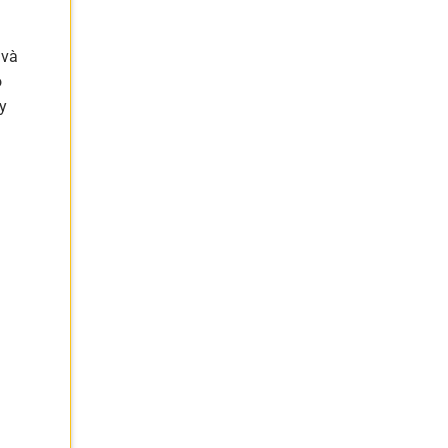
 và
ó
y