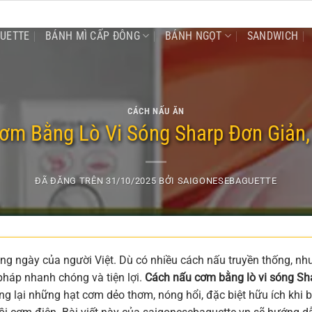
GUETTE
BÁNH MÌ CẤP ĐÔNG
BÁNH NGỌT
SANDWICH
CÁCH NẤU ĂN
ơm Bằng Lò Vi Sóng Sharp Đơn Giản
ĐÃ ĐĂNG TRÊN
31/10/2025
BỞI
SAIGONESEBAGUETTE
g ngày của người Việt. Dù có nhiều cách nấu truyền thống, nh
 pháp nhanh chóng và tiện lợi.
Cách nấu cơm bằng lò vi sóng Sh
ng lại những hạt cơm dẻo thơm, nóng hổi, đặc biệt hữu ích khi 