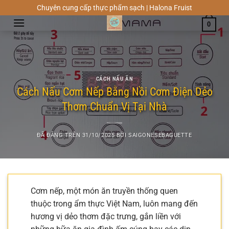
Chuyển
Chuyên cung cấp thực phẩm sạch | Halona Fruist
đến
0
nội
dung
CÁCH NẤU ĂN
Cách Nấu Cơm Nếp Bằng Nồi Cơm Điện Dẻo
Thơm Chuẩn Vị Tại Nhà
ĐÃ ĐĂNG TRÊN
31/10/2025
BỞI
SAIGONESEBAGUETTE
Cơm nếp, một món ăn truyền thống quen
thuộc trong ẩm thực Việt Nam, luôn mang đến
hương vị dẻo thơm đặc trưng, gắn liền với