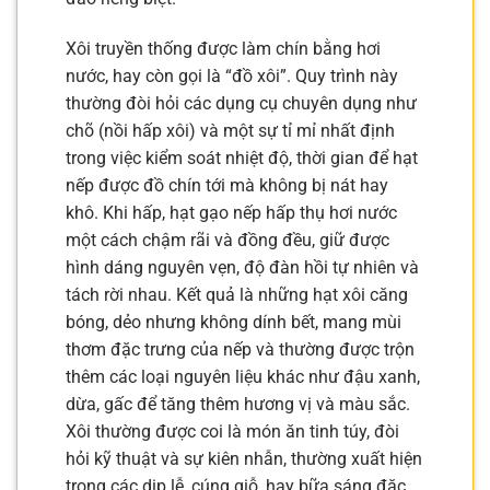
Xôi truyền thống được làm chín bằng hơi
nước, hay còn gọi là “đồ xôi”. Quy trình này
thường đòi hỏi các dụng cụ chuyên dụng như
chõ (nồi hấp xôi) và một sự tỉ mỉ nhất định
trong việc kiểm soát nhiệt độ, thời gian để hạt
nếp được đồ chín tới mà không bị nát hay
khô. Khi hấp, hạt gạo nếp hấp thụ hơi nước
một cách chậm rãi và đồng đều, giữ được
hình dáng nguyên vẹn, độ đàn hồi tự nhiên và
tách rời nhau. Kết quả là những hạt xôi căng
bóng, dẻo nhưng không dính bết, mang mùi
thơm đặc trưng của nếp và thường được trộn
thêm các loại nguyên liệu khác như đậu xanh,
dừa, gấc để tăng thêm hương vị và màu sắc.
Xôi thường được coi là món ăn tinh túy, đòi
hỏi kỹ thuật và sự kiên nhẫn, thường xuất hiện
trong các dịp lễ, cúng giỗ, hay bữa sáng đặc