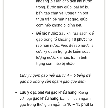
khoảng 2-3 lần cho đến khi nước
trong. Bước này giúp loại bỏ bụi
bẩn, tạp chất và lượng tinh bột
thừa trên bề mặt hạt gạo, giúp
cơm nếp không bị dính bết.
Để ráo nước:
Sau khi rửa sạch, để
gạo trong rổ khoảng
10 phút
cho
ráo hẳn nước. Việc để ráo nước là
cực kỳ quan trọng để kiểm soát
lượng nước khi nấu, tránh tình
trạng cơm nếp bị nhão.
Lưu ý ngâm gạo nếp dài từ 4 – 5 tiếng để
gạo nở, không cần ngâm gạo qua đêm
Lưu ý đặc biệt với gạo khẩu hang:
Riêng
với loại
gạo khẩu hang
, bạn chỉ cần ngâm
gạo trong thời gian ngắn từ
10 – 15 phút
là