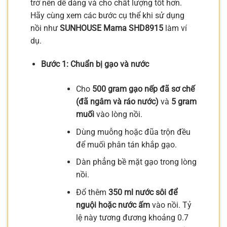
trở nên dễ dàng và cho chất lượng tốt hơn.
Hãy cùng xem các bước cụ thể khi sử dụng
nồi như
SUNHOUSE Mama SHD8915
làm ví
dụ.
Bước 1: Chuẩn bị gạo và nước
Cho
500 gram gạo nếp đã sơ chế
(đã ngâm và ráo nước)
và
5 gram
muối
vào lòng nồi.
Dùng muỗng hoặc đũa trộn đều
để muối phân tán khắp gạo.
Dàn phẳng bề mặt gạo trong lòng
nồi.
Đổ thêm
350 ml nước sôi để
nguội hoặc nước ấm
vào nồi. Tỷ
lệ này tương đương khoảng 0.7