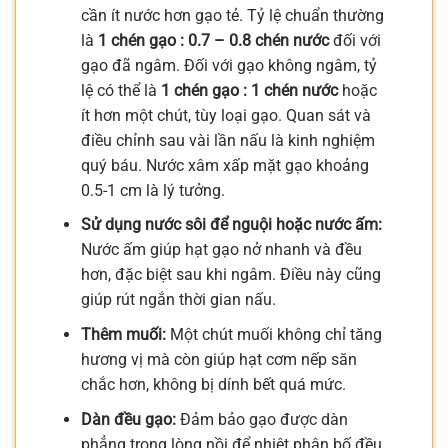
cần ít nước hơn gạo tẻ. Tỷ lệ chuẩn thường
là
1 chén gạo : 0.7 – 0.8 chén nước
đối với
gạo đã ngâm. Đối với gạo không ngâm, tỷ
lệ có thể là
1 chén gạo : 1 chén nước
hoặc
ít hơn một chút, tùy loại gạo. Quan sát và
điều chỉnh sau vài lần nấu là kinh nghiệm
quý báu. Nước xâm xấp mặt gạo khoảng
0.5-1 cm là lý tưởng.
Sử dụng nước sôi để nguội hoặc nước ấm:
Nước ấm giúp hạt gạo nở nhanh và đều
hơn, đặc biệt sau khi ngâm. Điều này cũng
giúp rút ngắn thời gian nấu.
Thêm muối:
Một chút muối không chỉ tăng
hương vị mà còn giúp hạt cơm nếp săn
chắc hơn, không bị dính bết quá mức.
Dàn đều gạo:
Đảm bảo gạo được dàn
phẳng trong lòng nồi để nhiệt phân bố đều,