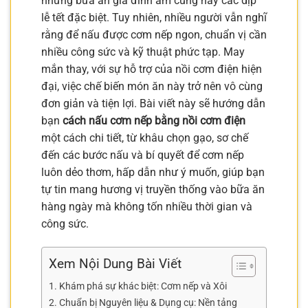
những bữa ăn gia đình ấm cúng hay các dịp
lễ tết đặc biệt. Tuy nhiên, nhiều người vẫn nghĩ
rằng để nấu được cơm nếp ngon, chuẩn vị cần
nhiều công sức và kỹ thuật phức tạp. May
mắn thay, với sự hỗ trợ của nồi cơm điện hiện
đại, việc chế biến món ăn này trở nên vô cùng
đơn giản và tiện lợi. Bài viết này sẽ hướng dẫn
bạn
cách nấu cơm nếp bằng nồi cơm điện
một cách chi tiết, từ khâu chọn gạo, sơ chế
đến các bước nấu và bí quyết để cơm nếp
luôn dẻo thơm, hấp dẫn như ý muốn, giúp bạn
tự tin mang hương vị truyền thống vào bữa ăn
hàng ngày mà không tốn nhiều thời gian và
công sức.
Xem Nội Dung Bài Viết
Khám phá sự khác biệt: Cơm nếp và Xôi
Chuẩn bị Nguyên liệu & Dụng cụ: Nền tảng