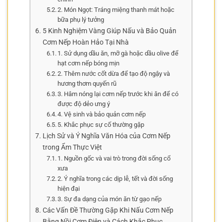
2. Món Ngọt: Tráng miệng thanh mát hoặc
bữa phụ lý tưởng
5 Kinh Nghiệm Vàng Giúp Nấu và Bảo Quản
Cơm Nếp Hoàn Hảo Tại Nhà
1. Sử dụng dầu ăn, mỡ gà hoặc dầu olive để
hạt cơm nếp bóng mịn
2. Thêm nước cốt dừa để tạo độ ngậy và
hương thơm quyến rũ
3. Hâm nóng lại cơm nếp trước khi ăn để có
được độ dẻo ưng ý
4. Vệ sinh và bảo quản cơm nếp
5. Khắc phục sự cố thường gặp
Lịch Sử và Ý Nghĩa Văn Hóa của Cơm Nếp
trong Ẩm Thực Việt
1. Nguồn gốc và vai trò trong đời sống cổ
xưa
2. Ý nghĩa trong các dịp lễ, tết và đời sống
hiện đại
3. Sự đa dạng của món ăn từ gạo nếp
Các Vấn Đề Thường Gặp Khi Nấu Cơm Nếp
Bằng Nồi Cơm Điện và Cách Khắc Phục