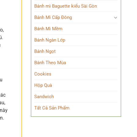
Bánh mì Baguette kiểu Sài Gòn
Bánh Mì Cấp Đông
Bánh Mì Mềm
o,
ú.
Bánh Ngàn Lớp
u
Bánh Ngọt
Bánh Theo Mùa
Cookies
ều
Hộp Quà
hác
Sandwich
au,
Tất Cả Sản Phẩm
 này
n.