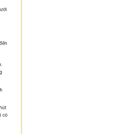
Dưới
 đến
m.
g
nh
hút
i có