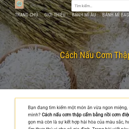
Tìm
Chuyển
kiếm:
đến
TRANG CHỦ
GIỚI THIỆU
BÁNH MÌ ÂU
BÁNH MÌ BA
nội
dung
Cách Nấu Cơm Thập
Bạn đang tìm kiếm một món ăn vừa ngon miệng, đ
mình?
Cách nấu cơm thập cẩm bằng nồi cơm điệ
gọn mà còn là sự kết hợp hài hòa của màu sắc, h