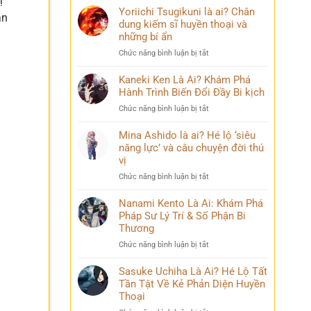
ị
Yoriichi Tsugikuni là ai? Chân
ăn
dung kiếm sĩ huyền thoại và
những bí ẩn
ở
Chức năng bình luận bị tắt
Yoriichi
Tsugikuni
Kaneki Ken Là Ai? Khám Phá
là
Hành Trình Biến Đổi Đầy Bi kịch
ai?
ở
Chức năng bình luận bị tắt
Chân
Kaneki
dung
Ken
Mina Ashido là ai? Hé lộ ‘siêu
kiếm
Là
năng lực’ và câu chuyện đời thú
sĩ
Ai?
vị
huyền
Khám
thoại
ở
Chức năng bình luận bị tắt
Phá
và
Mina
Hành
những
Ashido
Nanami Kento Là Ai: Khám Phá
Trình
bí
là
Pháp Sư Lý Trí & Số Phận Bi
Biến
ẩn
ai?
Đổi
Thương
Hé
Đầy
ở
Chức năng bình luận bị tắt
lộ
Bi
Nanami
‘siêu
kịch
Kento
Sasuke Uchiha Là Ai? Hé Lộ Tất
năng
Là
Tần Tật Về Kẻ Phản Diện Huyền
lực’
Ai:
và
Thoại
Khám
câu