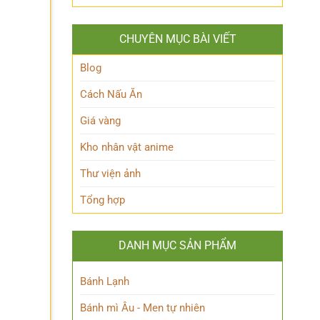
Hakari
‘trái
nhiên?
JJK
tim’
là
của
CHUYÊN MỤC BÀI VIẾT
ai?
Blue
Hé
Lock!
lộ
Blog
sức
mạnh
Cách Nấu Ăn
độc
đáo
Giá vàng
của
Chú
Kho nhân vật anime
thuật
sư
Thư viện ảnh
thiên
tài
Tổng hợp
DANH MỤC SẢN PHẨM
Bánh Lạnh
Bánh mì Âu - Men tự nhiên