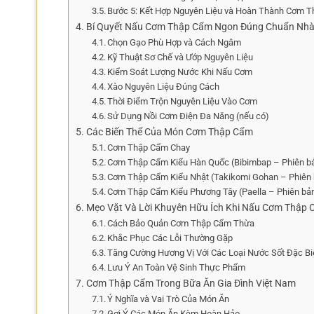
Bước 5: Kết Hợp Nguyên Liệu và Hoàn Thành Cơm 
Bí Quyết Nấu Cơm Thập Cẩm Ngon Đúng Chuẩn Nh
Chọn Gạo Phù Hợp và Cách Ngâm
Kỹ Thuật Sơ Chế và Ướp Nguyên Liệu
Kiểm Soát Lượng Nước Khi Nấu Cơm
Xào Nguyên Liệu Đúng Cách
Thời Điểm Trộn Nguyên Liệu Vào Cơm
Sử Dụng Nồi Cơm Điện Đa Năng (nếu có)
Các Biến Thể Của Món Cơm Thập Cẩm
Cơm Thập Cẩm Chay
Cơm Thập Cẩm Kiểu Hàn Quốc (Bibimbap – Phiên bả
Cơm Thập Cẩm Kiểu Nhật (Takikomi Gohan – Phiên 
Cơm Thập Cẩm Kiểu Phương Tây (Paella – Phiên bản 
Mẹo Vặt Và Lời Khuyên Hữu Ích Khi Nấu Cơm Thập
Cách Bảo Quản Cơm Thập Cẩm Thừa
Khắc Phục Các Lỗi Thường Gặp
Tăng Cường Hương Vị Với Các Loại Nước Sốt Đặc Bi
Lưu Ý An Toàn Vệ Sinh Thực Phẩm
Cơm Thập Cẩm Trong Bữa Ăn Gia Đình Việt Nam
Ý Nghĩa và Vai Trò Của Món Ăn
Gợi Ý Các Món Ăn Kèm Hoàn Hảo