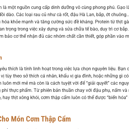
 là một nguồn cung cấp dinh dưỡng vô cùng phong phú. Gạo l
i dào. Các loại rau củ như cà rốt, đậu Hà Lan, bắp, ớt chuông
u hóa khỏe mạnh và tăng cường sức đề kháng. Protein từ thịt gà
uan trọng trong việc xây dựng và sửa chữa tế bào, duy trì cơ bắp
m bảo cơ thể nhận đủ các nhóm chất cần thiết, góp phần vào 
m
 thích là tính linh hoạt trong việc lựa chọn nguyên liệu. Bạn 
a vị tùy theo sở thích cá nhân, khẩu vị gia đình, hoặc những gì có
n luôn mới mẻ mà còn là cách tuyệt vời để “giải quyết” các ngu
ng phí thực phẩm. Từ phiên bản thuần chay với đậu phụ, nấm và 
bò, hay thịt xông khói, cơm thập cẩm luôn có thể được “biến hóa”
 Cho Món Cơm Thập Cẩm