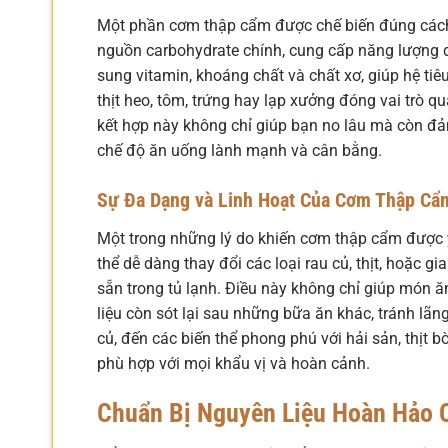
Một phần cơm thập cẩm được chế biến đúng cách
nguồn carbohydrate chính, cung cấp năng lượng dồ
sung vitamin, khoáng chất và chất xơ, giúp hệ tiê
thịt heo, tôm, trứng hay lạp xưởng đóng vai trò q
kết hợp này không chỉ giúp bạn no lâu mà còn đả
chế độ ăn uống lành mạnh và cân bằng.
Sự Đa Dạng và Linh Hoạt Của Cơm Thập Cẩ
Một trong những lý do khiến cơm thập cẩm được yêu
thể dễ dàng thay đổi các loại rau củ, thịt, hoặc gi
sẵn trong tủ lạnh. Điều này không chỉ giúp món ă
liệu còn sót lại sau những bữa ăn khác, tránh lã
củ, đến các biến thể phong phú với hải sản, thịt 
phù hợp với mọi khẩu vị và hoàn cảnh.
Chuẩn Bị Nguyên Liệu Hoàn Hảo