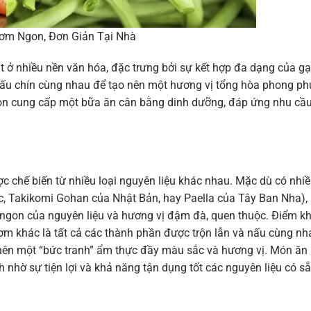
ơm Ngon, Đơn Giản Tại Nhà
ở nhiều nền văn hóa, đặc trưng bởi sự kết hợp đa dạng của gạ
c nấu chín cùng nhau để tạo nên một hương vị tổng hòa phong ph
òn cung cấp một bữa ăn cân bằng dinh dưỡng, đáp ứng nhu cầ
 chế biến từ nhiều loại nguyên liệu khác nhau. Mặc dù có nhi
ốc, Takikomi Gohan của Nhật Bản, hay Paella của Tây Ban Nha),
 ngon của nguyên liệu và hương vị đậm đà, quen thuộc. Điểm k
ơm khác là tất cả các thành phần được trộn lẫn và nấu cùng nh
o nên một “bức tranh” ẩm thực đầy màu sắc và hương vị. Món ăn
nhờ sự tiện lợi và khả năng tận dụng tốt các nguyên liệu có sẵ