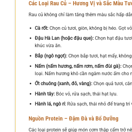
Các Loại Rau Củ – Hương Vị và Sắc Màu Tư
Rau củ không chỉ làm tăng thêm màu sắc hấp dẫn
Cà rốt:
Chọn củ tươi, giòn, không bị héo. Gọt vỏ,
Đậu Hà Lan (hoặc đậu que):
Chọn hạt đậu tươi,
khúc vừa ăn.
Bắp (ngô ngọt):
Chọn bắp tươi, hạt mẩy, không 
Nấm (nấm hương, nấm rơm, nấm đùi gà):
Chọn 
loại. Nấm hương khô cần ngâm nước ấm cho nở
Ớt chuông (xanh, đỏ, vàng):
Chọn quả tươi, căn
Hành tây:
Bóc vỏ, rửa sạch, thái hạt lựu.
Hành lá, ngò rí:
Rửa sạch, thái nhỏ để trang tr
Nguồn Protein – Đậm Đà và Bổ Dưỡng
Các loại protein sẽ giúp món cơm thập cẩm trở n