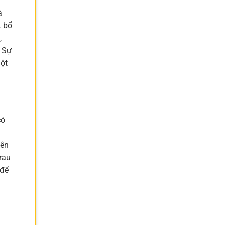
à
… bổ
,
. Sự
một
có
yên
rau
 để