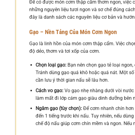
Để có được món cơm thập cẩm thơm ngon, việc chu
những nguyên liệu tươi ngon và sơ chế đúng cách
đây là danh sách các nguyên liệu cơ bản và hướng
Gạo – Nền Tảng Của Món Cơm Ngon
Gạo là linh hồn của món cơm thập cẩm. Việc chọn
độ dẻo, thơm và tơi xốp của cơm.
Chọn loại gạo:
Bạn nên chọn gạo tẻ loại ngon,
Tránh dùng gạo quá khô hoặc quá nát. Một số n
cần lưu ý thời gian nấu sẽ lâu hơn.
Cách vo gạo:
Vo gạo nhẹ nhàng dưới vòi nước 
làm mất đi lớp cám gạo giàu dinh dưỡng bên n
Ngâm gạo (tùy chọn):
Để cơm nhanh chín hơn 
đến 1 tiếng trước khi nấu. Tuy nhiên, nếu dùng
chế độ nấu giúp cơm chín mềm và ngon. Nếu n