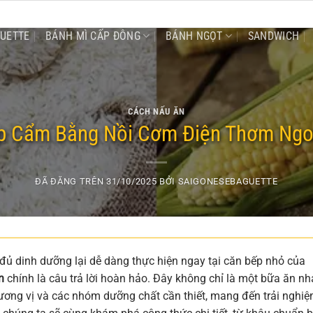
GUETTE
BÁNH MÌ CẤP ĐÔNG
BÁNH NGỌT
SANDWICH
CÁCH NẤU ĂN
 Cẩm Bằng Nồi Cơm Điện Thơm Ngon
ĐÃ ĐĂNG TRÊN
31/10/2025
BỞI
SAIGONESEBAGUETTE
ủ dinh dưỡng lại dễ dàng thực hiện ngay tại căn bếp nhỏ của
n
chính là câu trả lời hoàn hảo. Đây không chỉ là một bữa ăn n
ương vị và các nhóm dưỡng chất cần thiết, mang đến trải nghi