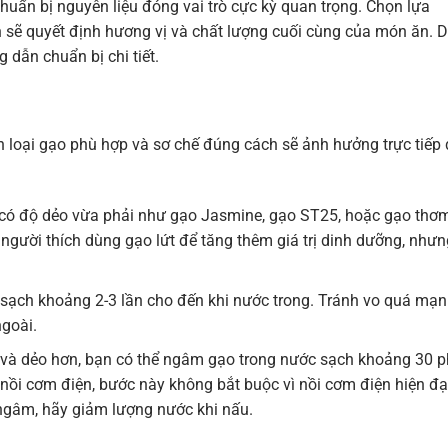
ẩn bị nguyên liệu đóng vai trò cực kỳ quan trọng. Chọn lựa
 sẽ quyết định hương vị và chất lượng cuối cùng của món ăn. 
 dẫn chuẩn bị chi tiết.
 loại gạo phù hợp và sơ chế đúng cách sẽ ảnh hưởng trực tiếp
 có độ dẻo vừa phải như gạo Jasmine, gạo ST25, hoặc gạo thơ
gười thích dùng gạo lứt để tăng thêm giá trị dinh dưỡng, nhưn
sạch khoảng 2-3 lần cho đến khi nước trong. Tránh vo quá mạ
goài.
và dẻo hơn, bạn có thể ngâm gạo trong nước sạch khoảng 30 p
 nồi cơm điện, bước này không bắt buộc vì nồi cơm điện hiện đạ
gâm, hãy giảm lượng nước khi nấu.