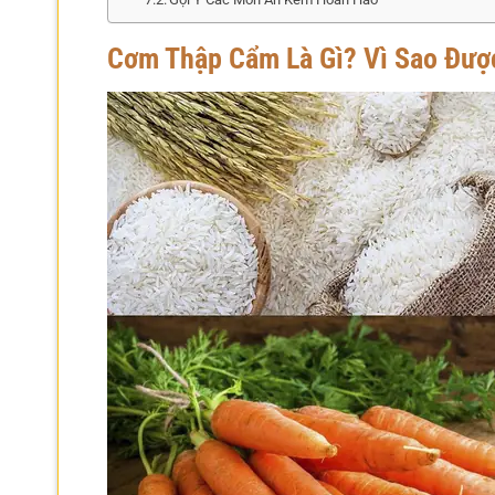
Cơm Thập Cẩm Là Gì? Vì Sao Đượ