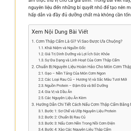
ẩm thực thú vị cho cả gia đình. Trong bài viết nà
nguyên liệu đến những bí quyết nhỏ để tạo nên
hấp dẫn và đầy đủ dưỡng chất mà không cần tốn
Xem Nội Dung Bài Viết
Cơm Thập Cẩm Là Gì? Vì Sao Được Ưa Chuộng?
Khái Niệm và Nguồn Gốc
Giá Trị Dinh Dưỡng và Lợi Ích Sức Khỏe
Sự Đa Dạng và Linh Hoạt Của Cơm Thập Cẩm
Chuẩn Bị Nguyên Liệu Hoàn Hảo Cho Món Cơm Thậ
Gạo – Nền Tảng Của Món Cơm Ngon
Các Loại Rau Củ – Hương Vị và Sắc Màu Tươi Mới
Nguồn Protein – Đậm Đà và Bổ Dưỡng
Gia Vị và Dầu Ăn
Các Nguyên Liệu Ăn Kèm
Hướng Dẫn Chi Tiết Cách Nấu Cơm Thập Cẩm Bằng 
Bước 1: Sơ Chế và Ướp Nguyên Liệu Protein
Bước 2: Chuẩn Bị Rau Củ
Bước 3: Nấu Cơm Nền Trong Nồi Cơm Điện
Bước 4: Xào Các Nguyên Liệu Thập Cẩm