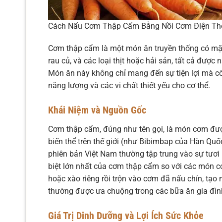
Cách Nấu Cơm Thập Cẩm Bằng Nồi Cơm Điện Th
Cơm thập cẩm là một món ăn truyền thống có mặt 
rau củ, và các loại thịt hoặc hải sản, tất cả đượ
Món ăn này không chỉ mang đến sự tiện lợi mà c
năng lượng và các vi chất thiết yếu cho cơ thể.
Khái Niệm và Nguồn Gốc
Cơm thập cẩm, đúng như tên gọi, là món cơm được
biến thể trên thế giới (như Bibimbap của Hàn Qu
phiên bản Việt Nam thường tập trung vào sự tươi
biệt lớn nhất của cơm thập cẩm so với các món c
hoặc xào riêng rồi trộn vào cơm đã nấu chín, tạ
thường được ưa chuộng trong các bữa ăn gia đình 
Giá Trị Dinh Dưỡng và Lợi Ích Sức Khỏe