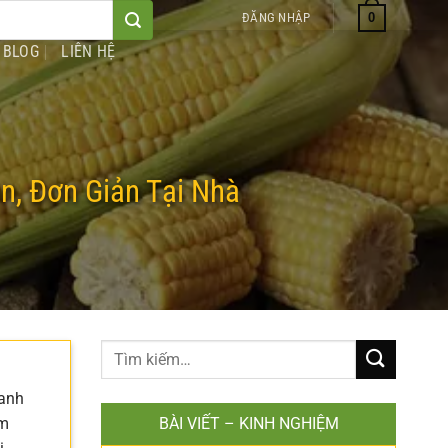
0
ĐĂNG NHẬP
BLOG
LIÊN HỆ
, Đơn Giản Tại Nhà
hanh
ệm
BÀI VIẾT – KINH NGHIỆM