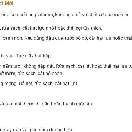
ơi Mới
 mà còn bổ sung vitamin, khoáng chất và chất xơ cho món ăn.
 rửa sạch, cắt hạt lựu nhỏ hoặc thái sợi tùy thích.
 xanh non. Nếu dùng đậu que, tước bỏ xơ, cắt hạt lựu hoặc thái
bị sâu. Tách lấy hạt bắp.
nấm tươi, không dập nát. Rửa sạch, cắt lát hoặc thái hạt lựu t
 mềm, rửa sạch, cắt bỏ chân.
g mọng. Bỏ hạt, rửa sạch, cắt hạt lựu.
í và tạo mùi thơm khi gần hoàn thành món ăn.
ên đầy đặn và giàu dinh dưỡng hơn.