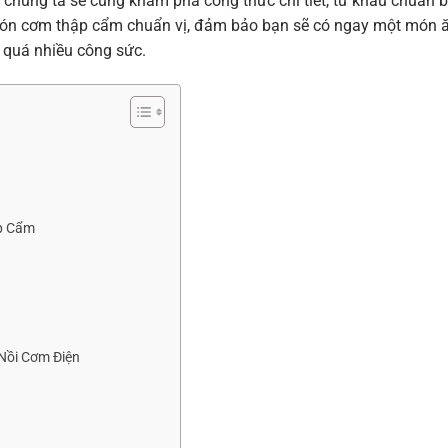
y, chúng ta sẽ cùng khám phá công thức chi tiết, từ khâu chuẩn b
 món cơm thập cẩm chuẩn vị, đảm bảo bạn sẽ có ngay một món 
 quá nhiều công sức.
p Cẩm
Nồi Cơm Điện