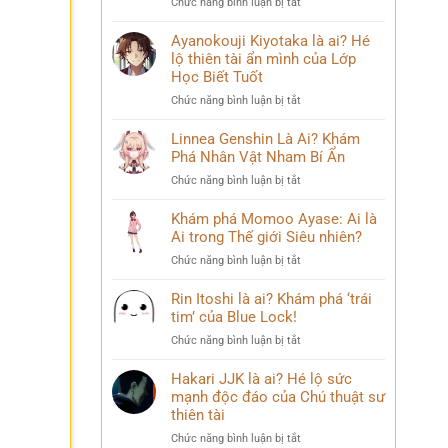
ở
Chức năng bình luận bị tắt
Phá
chuyện
Sasuke
Pháp
đời
Uchiha
Ayanokouji Kiyotaka là ai? Hé
Sư
thú
Là
lộ thiên tài ẩn mình của Lớp
Lý
vị
Ai?
Trí
Học Biết Tuốt
Hé
&
ở
Chức năng bình luận bị tắt
Lộ
Số
Ayanokouji
Tất
Phận
Kiyotaka
Linnea Genshin Là Ai? Khám
Tần
Bi
là
Phá Nhân Vật Nham Bí Ẩn
Tật
Thương
ai?
Về
ở
Chức năng bình luận bị tắt
Hé
Kẻ
Linnea
lộ
Phản
Genshin
Khám phá Momoo Ayase: Ai là
thiên
Diện
Là
Ai trong Thế giới Siêu nhiên?
tài
Huyền
Ai?
ẩn
Thoại
ở
Chức năng bình luận bị tắt
Khám
mình
Khám
Phá
của
phá
Rin Itoshi là ai? Khám phá ‘trái
Nhân
Lớp
Momoo
tim’ của Blue Lock!
Vật
Học
Ayase:
Nham
Biết
ở
Chức năng bình luận bị tắt
Ai
Bí
Tuốt
Rin
là
Ẩn
Itoshi
Hakari JJK là ai? Hé lộ sức
Ai
là
mạnh độc đáo của Chú thuật sư
trong
ai?
thiên tài
Thế
Khám
giới
ở
Chức năng bình luận bị tắt
phá
Siêu