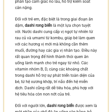
phần tạo cảm giác no lâu, hỗ trợ kiểm soát
cân nặng.
Đối với trẻ em, đặc biệt là trong giai đoạn ăn
dặm,
dashi rong biển
là một lựa chọn tuyệt
vời. Nước dashi cung cấp vị ngọt tự nhiên từ
rau củ và umami từ kombu, giúp bé làm quen
với các hương vị mới mà không cần thêm
muối, đường hay các gia vị nhân tạo. Điều này
rất quan trọng để hình thành thói quen ăn
uống lành mạnh cho trẻ ngay từ nhỏ. Các
vitamin nhóm B, D, cùng các khoáng chất
trong dashi hỗ trợ sự phát triển toàn diện của
bé, từ hệ xương khớp, trí não đến hệ miễn
dịch. Dashi cũng rất dễ tiêu hóa, phù hợp với
hệ tiêu hóa còn non nớt của trẻ.
Đối với người lớn,
dashi rong biển
được xem là
một phần của chế độ ăn uống cân bằng, hỗ