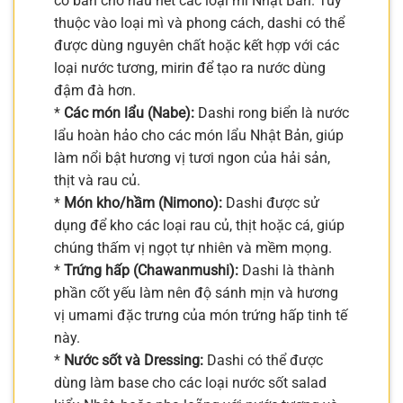
cơ bản cho hầu hết các loại mì Nhật Bản. Tùy
thuộc vào loại mì và phong cách, dashi có thể
được dùng nguyên chất hoặc kết hợp với các
loại nước tương, mirin để tạo ra nước dùng
đậm đà hơn.
*
Các món lẩu (Nabe):
Dashi rong biển là nước
lẩu hoàn hảo cho các món lẩu Nhật Bản, giúp
làm nổi bật hương vị tươi ngon của hải sản,
thịt và rau củ.
*
Món kho/hầm (Nimono):
Dashi được sử
dụng để kho các loại rau củ, thịt hoặc cá, giúp
chúng thấm vị ngọt tự nhiên và mềm mọng.
*
Trứng hấp (Chawanmushi):
Dashi là thành
phần cốt yếu làm nên độ sánh mịn và hương
vị umami đặc trưng của món trứng hấp tinh tế
này.
*
Nước sốt và Dressing:
Dashi có thể được
dùng làm base cho các loại nước sốt salad