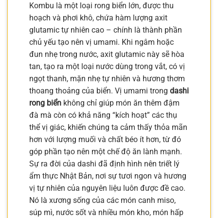
Kombu là một loại rong biển lớn, được thu
hoạch và phơi khô, chứa hàm lượng axit
glutamic tự nhiên cao – chính là thành phần
chủ yếu tạo nên vị umami. Khi ngâm hoặc
đun nhẹ trong nước, axit glutamic này sẽ hòa
tan, tạo ra một loại nước dùng trong vắt, có vị
ngọt thanh, mặn nhẹ tự nhiên và hương thơm
thoang thoảng của biển. Vị umami trong
dashi
rong biển
không chỉ giúp món ăn thêm đậm
đà mà còn có khả năng “kích hoạt” các thụ
thể vị giác, khiến chúng ta cảm thấy thỏa mãn
hơn với lượng muối và chất béo ít hơn, từ đó
góp phần tạo nên một chế độ ăn lành mạnh.
Sự ra đời của dashi đã định hình nên triết lý
ẩm thực Nhật Bản, nơi sự tươi ngon và hương
vị tự nhiên của nguyên liệu luôn được đề cao.
Nó là xương sống của các món canh miso,
súp mì, nước sốt và nhiều món kho, món hấp