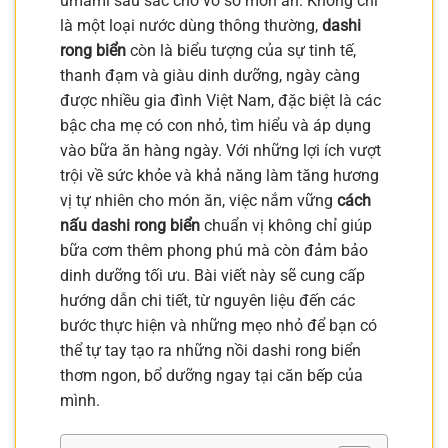
umami sâu sắc cho vô số món ăn. Không chỉ
là một loại nước dùng thông thường,
dashi
rong biển
còn là biểu tượng của sự tinh tế,
thanh đạm và giàu dinh dưỡng, ngày càng
được nhiều gia đình Việt Nam, đặc biệt là các
bậc cha mẹ có con nhỏ, tìm hiểu và áp dụng
vào bữa ăn hàng ngày. Với những lợi ích vượt
trội về sức khỏe và khả năng làm tăng hương
vị tự nhiên cho món ăn, việc nắm vững
cách
nấu dashi rong biển
chuẩn vị không chỉ giúp
bữa cơm thêm phong phú mà còn đảm bảo
dinh dưỡng tối ưu. Bài viết này sẽ cung cấp
hướng dẫn chi tiết, từ nguyên liệu đến các
bước thực hiện và những mẹo nhỏ để bạn có
thể tự tay tạo ra những nồi dashi rong biển
thơm ngon, bổ dưỡng ngay tại căn bếp của
mình.