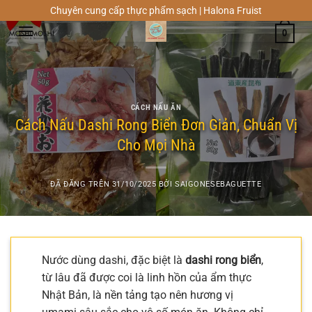
Chuyển
Chuyên cung cấp thực phẩm sạch | Halona Fruist
đến
0
nội
dung
CÁCH NẤU ĂN
Cách Nấu Dashi Rong Biển Đơn Giản, Chuẩn Vị
Cho Mọi Nhà
ĐÃ ĐĂNG TRÊN
31/10/2025
BỞI
SAIGONESEBAGUETTE
Nước dùng dashi, đặc biệt là
dashi rong biển
,
từ lâu đã được coi là linh hồn của ẩm thực
Nhật Bản, là nền tảng tạo nên hương vị