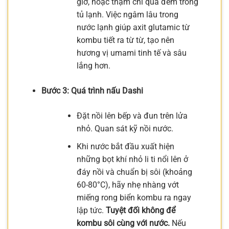
giờ, hoặc thậm chí qua đêm trong
tủ lạnh. Việc ngâm lâu trong
nước lạnh giúp axit glutamic từ
kombu tiết ra từ từ, tạo nên
hương vị umami tinh tế và sâu
lắng hơn.
Bước 3: Quá trình nấu Dashi
Đặt nồi lên bếp và đun trên lửa
nhỏ. Quan sát kỹ nồi nước.
Khi nước bắt đầu xuất hiện
những bọt khí nhỏ li ti nổi lên ở
đáy nồi và chuẩn bị sôi (khoảng
60-80°C), hãy nhẹ nhàng vớt
miếng rong biển kombu ra ngay
lập tức.
Tuyệt đối không để
kombu sôi cùng với nước.
Nếu