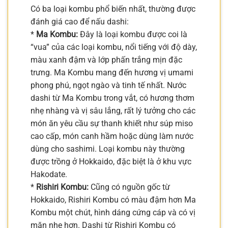
Có ba loại kombu phổ biến nhất, thường được
đánh giá cao để nấu dashi:
*
Ma Kombu:
Đây là loại kombu được coi là
“vua” của các loại kombu, nổi tiếng với độ dày,
màu xanh đậm và lớp phấn trắng mịn đặc
trưng. Ma Kombu mang đến hương vị umami
phong phú, ngọt ngào và tinh tế nhất. Nước
dashi từ Ma Kombu trong vắt, có hương thơm
nhẹ nhàng và vị sâu lắng, rất lý tưởng cho các
món ăn yêu cầu sự thanh khiết như súp miso
cao cấp, món canh hầm hoặc dùng làm nước
dùng cho sashimi. Loại kombu này thường
được trồng ở Hokkaido, đặc biệt là ở khu vực
Hakodate.
*
Rishiri Kombu:
Cũng có nguồn gốc từ
Hokkaido, Rishiri Kombu có màu đậm hơn Ma
Kombu một chút, hình dáng cứng cáp và có vị
mặn nhẹ hơn. Dashi từ Rishiri Kombu có