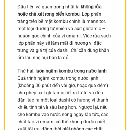
Đầu tiên và quan trọng nhất là
không rửa
hoặc chà xát rong biển kombu
. Lớp phấn
trắng trên bề mặt kombu chính là mannitor,
một loại đường tự nhiên và axit glutamic –
nguồn gốc chính của vị umami. Việc rửa sạch
lớp phấn này sẽ làm mất đi hương vị đặc
trưng và giá trị của dashi. Chỉ cần dùng khăn
ẩm lau nhẹ bụi bẩn là đủ.
Thứ hai,
luôn ngâm kombu trong nước lạnh
.
Quá trình ngâm kombu trong nước lạnh
(khoảng 30 phút đến vài giờ, hoặc qua đêm)
cho phép axit glutamic tiết ra từ từ và đều
đặn, tạo ra một loại dashi có hương vị thanh
khiết, tinh tế và sâu lắng hơn. Ngược lại, nếu
cho kombu vào nước nóng ngay lập tức, các
chất tạo vị umami có thể không được chiết
xuất tối ưu, đồng thời giải phóng các chất