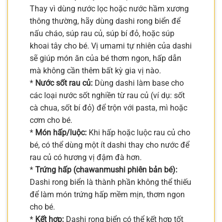
Thay vì dùng nước lọc hoặc nước hầm xương
thông thường, hãy dùng dashi rong biển để
nấu cháo, súp rau củ, súp bí đỏ, hoặc súp
khoai tây cho bé. Vị umami tự nhiên của dashi
sẽ giúp món ăn của bé thơm ngon, hấp dẫn
mà không cần thêm bất kỳ gia vị nào.
*
Nước sốt rau củ:
Dùng dashi làm base cho
các loại nước sốt nghiền từ rau củ (ví dụ: sốt
cà chua, sốt bí đỏ) để trộn với pasta, mì hoặc
cơm cho bé.
*
Món hấp/luộc:
Khi hấp hoặc luộc rau củ cho
bé, có thể dùng một ít dashi thay cho nước để
rau củ có hương vị đậm đà hơn.
*
Trứng hấp (chawanmushi phiên bản bé):
Dashi rong biển là thành phần không thể thiếu
để làm món trứng hấp mềm mịn, thơm ngon
cho bé.
*
Kết hợp:
Dashi rong biển có thể kết hợp tốt