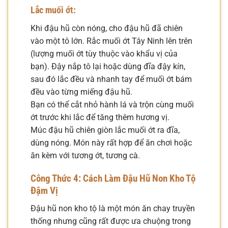
Lắc muối ớt:
Khi đậu hũ còn nóng, cho đậu hũ đã chiên
vào một tô lớn. Rắc muối ớt Tây Ninh lên trên
(lượng muối ớt tùy thuộc vào khẩu vị của
bạn). Đậy nắp tô lại hoặc dùng đĩa đậy kín,
sau đó lắc đều và nhanh tay để muối ớt bám
đều vào từng miếng đậu hũ.
Bạn có thể cắt nhỏ hành lá và trộn cùng muối
ớt trước khi lắc để tăng thêm hương vị.
Múc đậu hũ chiên giòn lắc muối ớt ra đĩa,
dùng nóng. Món này rất hợp để ăn chơi hoặc
ăn kèm với tương ớt, tương cà.
Công Thức 4: Cách Làm Đậu Hũ Non Kho Tộ
Đậm Vị
Đậu hũ non kho tộ là một món ăn chay truyền
thống nhưng cũng rất được ưa chuộng trong