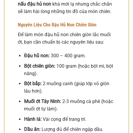
nấu đậu hủ non
khá mới lạ nhưng chắc chắn
sẽ làm hài lòng những tín đồ của món chiên.
Nguyên Liệu Cho Đậu Hũ Non Chiên Giòn
Để làm món đậu hũ non chiên giòn lắc muối
ớt, bạn cần chuẩn bị các nguyên liệu sau:
Đậu hũ non:
300 – 400 gram.
Bột chiên giòn:
100 gram (hoặc bột mì, bột
năng).
Bột bắp:
2 muỗng canh (giúp lớp vỏ giòn
lâu hơn).
Muối ớt Tây Ninh:
2-3 muỗng cà phê (hoặc
muối ớt tự làm).
Hành lá:
Vài cọng để trang trí.
Dầu ăn:
Lượng đủ để chiên ngập dầu.