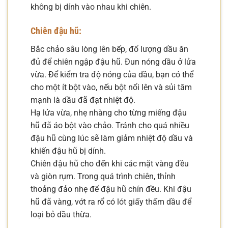
không bị dính vào nhau khi chiên.
Chiên đậu hũ:
Bắc chảo sâu lòng lên bếp, đổ lượng dầu ăn
đủ để chiên ngập đậu hũ. Đun nóng dầu ở lửa
vừa. Để kiểm tra độ nóng của dầu, bạn có thể
cho một ít bột vào, nếu bột nổi lên và sủi tăm
mạnh là dầu đã đạt nhiệt độ.
Hạ lửa vừa, nhẹ nhàng cho từng miếng đậu
hũ đã áo bột vào chảo. Tránh cho quá nhiều
đậu hũ cùng lúc sẽ làm giảm nhiệt độ dầu và
khiến đậu hũ bị dính.
Chiên đậu hũ cho đến khi các mặt vàng đều
và giòn rụm. Trong quá trình chiên, thỉnh
thoảng đảo nhẹ để đậu hũ chín đều. Khi đậu
hũ đã vàng, vớt ra rổ có lót giấy thấm dầu để
loại bỏ dầu thừa.