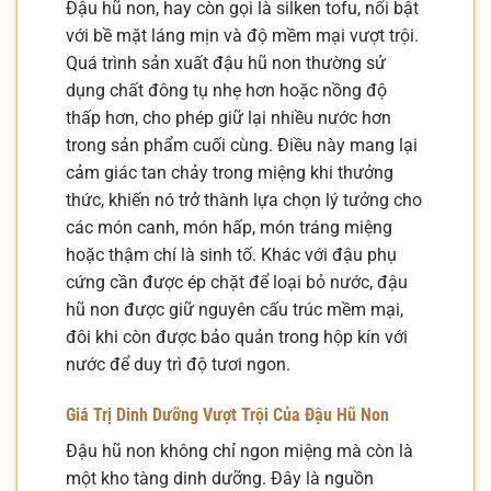
Đậu hũ non, hay còn gọi là silken tofu, nổi bật
với bề mặt láng mịn và độ mềm mại vượt trội.
Quá trình sản xuất đậu hũ non thường sử
dụng chất đông tụ nhẹ hơn hoặc nồng độ
thấp hơn, cho phép giữ lại nhiều nước hơn
trong sản phẩm cuối cùng. Điều này mang lại
cảm giác tan chảy trong miệng khi thưởng
thức, khiến nó trở thành lựa chọn lý tưởng cho
các món canh, món hấp, món tráng miệng
hoặc thậm chí là sinh tố. Khác với đậu phụ
cứng cần được ép chặt để loại bỏ nước, đậu
hũ non được giữ nguyên cấu trúc mềm mại,
đôi khi còn được bảo quản trong hộp kín với
nước để duy trì độ tươi ngon.
Giá Trị Dinh Dưỡng Vượt Trội Của Đậu Hũ Non
Đậu hũ non không chỉ ngon miệng mà còn là
một kho tàng dinh dưỡng. Đây là nguồn