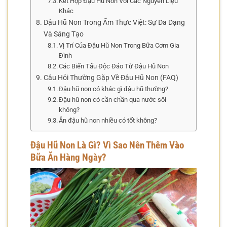
Kết Hợp Đậu Hũ Non Với Các Nguyên Liệu
Khác
Đậu Hũ Non Trong Ẩm Thực Việt: Sự Đa Dạng
Và Sáng Tạo
Vị Trí Của Đậu Hũ Non Trong Bữa Cơm Gia
Đình
Các Biến Tấu Độc Đáo Từ Đậu Hũ Non
Câu Hỏi Thường Gặp Về Đậu Hũ Non (FAQ)
Đậu hũ non có khác gì đậu hũ thường?
Đậu hũ non có cần chần qua nước sôi
không?
Ăn đậu hũ non nhiều có tốt không?
Đậu Hũ Non Là Gì? Vì Sao Nên Thêm Vào
Bữa Ăn Hàng Ngày?