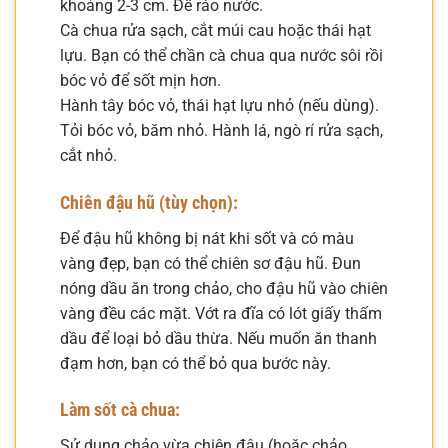
khoảng 2-3 cm. Để ráo nước.
Cà chua rửa sạch, cắt múi cau hoặc thái hạt
lựu. Bạn có thể chần cà chua qua nước sôi rồi
bóc vỏ để sốt mịn hơn.
Hành tây bóc vỏ, thái hạt lựu nhỏ (nếu dùng).
Tỏi bóc vỏ, băm nhỏ. Hành lá, ngò rí rửa sạch,
cắt nhỏ.
Chiên đậu hũ (tùy chọn):
Để đậu hũ không bị nát khi sốt và có màu
vàng đẹp, bạn có thể chiên sơ đậu hũ. Đun
nóng dầu ăn trong chảo, cho đậu hũ vào chiên
vàng đều các mặt. Vớt ra đĩa có lót giấy thấm
dầu để loại bỏ dầu thừa. Nếu muốn ăn thanh
đạm hơn, bạn có thể bỏ qua bước này.
Làm sốt cà chua:
Sử dụng chảo vừa chiên đậu (hoặc chảo