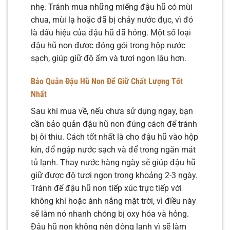
nhẹ. Tránh mua những miếng đậu hũ có mùi
chua, mùi lạ hoặc đã bị chảy nước đục, vì đó
là dấu hiệu của đậu hũ đã hỏng. Một số loại
đậu hũ non được đóng gói trong hộp nước
sạch, giúp giữ độ ẩm và tươi ngon lâu hơn.
Bảo Quản Đậu Hũ Non Để Giữ Chất Lượng Tốt
Nhất
Sau khi mua về, nếu chưa sử dụng ngay, bạn
cần bảo quản đậu hũ non đúng cách để tránh
bị ôi thiu. Cách tốt nhất là cho đậu hũ vào hộp
kín, đổ ngập nước sạch và để trong ngăn mát
tủ lạnh. Thay nước hàng ngày sẽ giúp đậu hũ
giữ được độ tươi ngon trong khoảng 2-3 ngày.
Tránh để đậu hũ non tiếp xúc trực tiếp với
không khí hoặc ánh nắng mặt trời, vì điều này
sẽ làm nó nhanh chóng bị oxy hóa và hỏng.
Đậu hũ non không nên đông lạnh vì sẽ làm