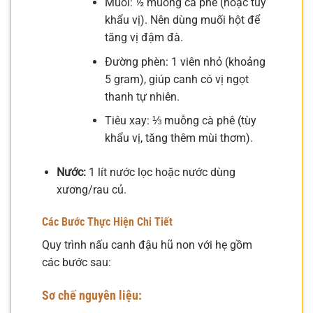
Muối: ½ muỗng cà phê (hoặc tùy
khẩu vị). Nên dùng muối hột để
tăng vị đậm đà.
Đường phèn: 1 viên nhỏ (khoảng
5 gram), giúp canh có vị ngọt
thanh tự nhiên.
Tiêu xay: ⅓ muỗng cà phê (tùy
khẩu vị, tăng thêm mùi thơm).
Nước:
1 lít nước lọc hoặc nước dùng
xương/rau củ.
Các Bước Thực Hiện Chi Tiết
Quy trình nấu canh đậu hũ non với hẹ gồm
các bước sau:
Sơ chế nguyên liệu: