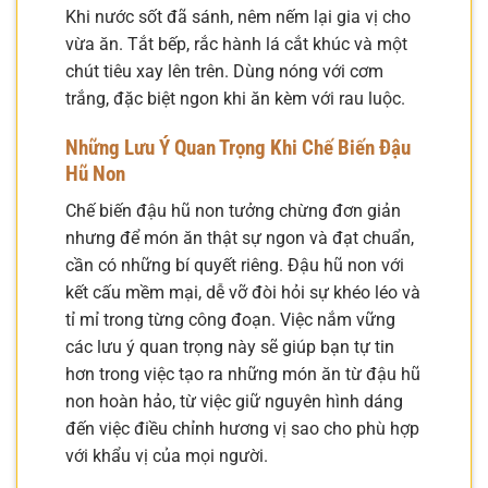
Khi nước sốt đã sánh, nêm nếm lại gia vị cho
vừa ăn. Tắt bếp, rắc hành lá cắt khúc và một
chút tiêu xay lên trên. Dùng nóng với cơm
trắng, đặc biệt ngon khi ăn kèm với rau luộc.
Những Lưu Ý Quan Trọng Khi Chế Biến Đậu
Hũ Non
Chế biến đậu hũ non tưởng chừng đơn giản
nhưng để món ăn thật sự ngon và đạt chuẩn,
cần có những bí quyết riêng. Đậu hũ non với
kết cấu mềm mại, dễ vỡ đòi hỏi sự khéo léo và
tỉ mỉ trong từng công đoạn. Việc nắm vững
các lưu ý quan trọng này sẽ giúp bạn tự tin
hơn trong việc tạo ra những món ăn từ đậu hũ
non hoàn hảo, từ việc giữ nguyên hình dáng
đến việc điều chỉnh hương vị sao cho phù hợp
với khẩu vị của mọi người.