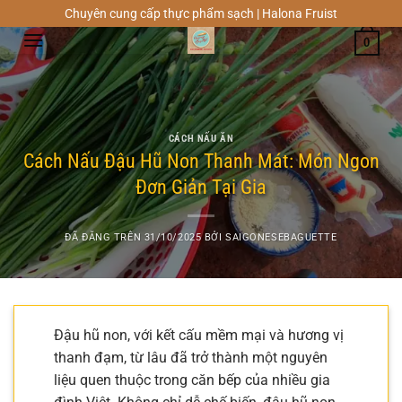
Chuyển
Chuyên cung cấp thực phẩm sạch | Halona Fruist
đến
0
nội
dung
CÁCH NẤU ĂN
Cách Nấu Đậu Hũ Non Thanh Mát: Món Ngon
Đơn Giản Tại Gia
ĐÃ ĐĂNG TRÊN
31/10/2025
BỞI
SAIGONESEBAGUETTE
Đậu hũ non, với kết cấu mềm mại và hương vị
thanh đạm, từ lâu đã trở thành một nguyên
liệu quen thuộc trong căn bếp của nhiều gia