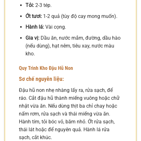
Tỏi:
2-3 tép.
Ớt tươi:
1-2 quả (tùy độ cay mong muốn).
Hành lá:
Vài cọng.
Gia vị:
Dầu ăn, nước mắm, đường, dầu hào
(nếu dùng), hạt nêm, tiêu xay, nước màu
kho.
Quy Trình Kho Đậu Hũ Non
Sơ chế nguyên liệu:
Đậu hũ non nhẹ nhàng lấy ra, rửa sạch, để
ráo. Cắt đậu hũ thành miếng vuông hoặc chữ
nhật vừa ăn. Nếu dùng thịt ba chỉ chay hoặc
nấm rơm, rửa sạch và thái miếng vừa ăn.
Hành tím, tỏi bóc vỏ, băm nhỏ. Ớt rửa sạch,
thái lát hoặc để nguyên quả. Hành lá rửa
sạch, cắt khúc.