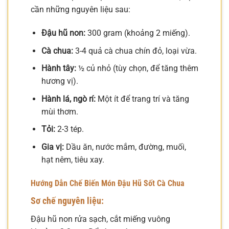
cần những nguyên liệu sau:
Đậu hũ non:
300 gram (khoảng 2 miếng).
Cà chua:
3-4 quả cà chua chín đỏ, loại vừa.
Hành tây:
½ củ nhỏ (tùy chọn, để tăng thêm
hương vị).
Hành lá, ngò rí:
Một ít để trang trí và tăng
mùi thơm.
Tỏi:
2-3 tép.
Gia vị:
Dầu ăn, nước mắm, đường, muối,
hạt nêm, tiêu xay.
Hướng Dẫn Chế Biến Món Đậu Hũ Sốt Cà Chua
Sơ chế nguyên liệu:
Đậu hũ non rửa sạch, cắt miếng vuông