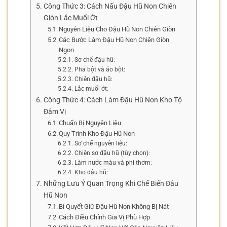
Công Thức 3: Cách Nấu Đậu Hũ Non Chiên
Giòn Lắc Muối Ớt
Nguyên Liệu Cho Đậu Hũ Non Chiên Giòn
Các Bước Làm Đậu Hũ Non Chiên Giòn
Ngon
Sơ chế đậu hũ:
Pha bột và áo bột:
Chiên đậu hũ:
Lắc muối ớt:
Công Thức 4: Cách Làm Đậu Hũ Non Kho Tộ
Đậm Vị
Chuẩn Bị Nguyên Liệu
Quy Trình Kho Đậu Hũ Non
Sơ chế nguyên liệu:
Chiên sơ đậu hũ (tùy chọn):
Làm nước màu và phi thơm:
Kho đậu hũ:
Những Lưu Ý Quan Trọng Khi Chế Biến Đậu
Hũ Non
Bí Quyết Giữ Đậu Hũ Non Không Bị Nát
Cách Điều Chỉnh Gia Vị Phù Hợp