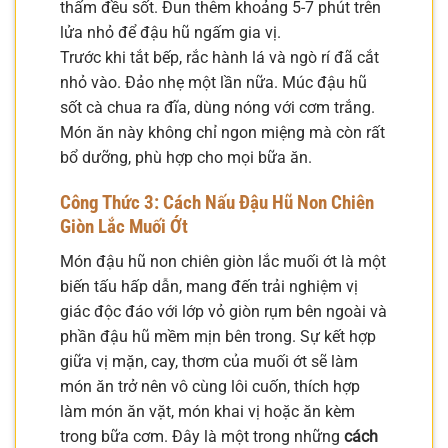
thấm đều sốt. Đun thêm khoảng 5-7 phút trên
lửa nhỏ để đậu hũ ngấm gia vị.
Trước khi tắt bếp, rắc hành lá và ngò rí đã cắt
nhỏ vào. Đảo nhẹ một lần nữa. Múc đậu hũ
sốt cà chua ra đĩa, dùng nóng với cơm trắng.
Món ăn này không chỉ ngon miệng mà còn rất
bổ dưỡng, phù hợp cho mọi bữa ăn.
Công Thức 3: Cách Nấu Đậu Hũ Non Chiên
Giòn Lắc Muối Ớt
Món đậu hũ non chiên giòn lắc muối ớt là một
biến tấu hấp dẫn, mang đến trải nghiệm vị
giác độc đáo với lớp vỏ giòn rụm bên ngoài và
phần đậu hũ mềm mịn bên trong. Sự kết hợp
giữa vị mặn, cay, thơm của muối ớt sẽ làm
món ăn trở nên vô cùng lôi cuốn, thích hợp
làm món ăn vặt, món khai vị hoặc ăn kèm
trong bữa cơm. Đây là một trong những
cách