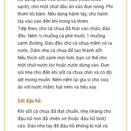
sạch), cho một chút dầu ăn vào đun nóng. Phi
thơm tỏi băm. Nếu dùng hành tây, cho hành
tây vào xào đến khi trong và thơm.
Tiếp theo, cho cà chua đã thái vào chảo, đảo
đều. Nêm ½ muỗng cà phê muối, 1 muỗng
canh đường. Đảo đều cho cà chua mềm và ra
nước. Dằm nhẹ cà chua để tạo thành sốt.
Nếu thích sốt sánh mịn hơn, bạn có thể cho
một chút nước lọc hoặc nước dùng vào. Đun
sôi nhẹ cho đến khi sốt cà chua chín và có độ
sệt mong muốn. Nêm nếm lại gia vị cho vừa
ăn với nước mắm, hạt nêm và tiêu xay.
Sốt đậu hũ:
Khi sốt cà chua đã đạt chuẩn, nhẹ nhàng cho
đậu hũ non đã chiên sơ (hoặc đậu hũ tươi)
vào. Đảo nhẹ tay để đậu hũ không bị nát và