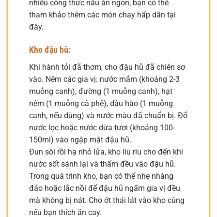
nhiều công thức nấu ăn ngon, bạn có thể
tham khảo thêm các món chay hấp dẫn tại
đây.
Kho đậu hũ:
Khi hành tỏi đã thơm, cho đậu hũ đã chiên sơ
vào. Nêm các gia vị: nước mắm (khoảng 2-3
muỗng canh), đường (1 muỗng canh), hạt
nêm (1 muỗng cà phê), dầu hào (1 muỗng
canh, nếu dùng) và nước màu đã chuẩn bị. Đổ
nước lọc hoặc nước dừa tươi (khoảng 100-
150ml) vào ngập mặt đậu hũ.
Đun sôi rồi hạ nhỏ lửa, kho liu riu cho đến khi
nước sốt sánh lại và thấm đều vào đậu hũ.
Trong quá trình kho, bạn có thể nhẹ nhàng
đảo hoặc lắc nồi để đậu hũ ngấm gia vị đều
mà không bị nát. Cho ớt thái lát vào kho cùng
nếu bạn thích ăn cay.