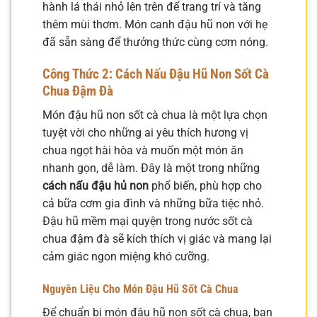
hành lá thái nhỏ lên trên để trang trí và tăng
thêm mùi thơm. Món canh đậu hũ non với hẹ
đã sẵn sàng để thưởng thức cùng cơm nóng.
Công Thức 2: Cách Nấu Đậu Hũ Non Sốt Cà
Chua Đậm Đà
Món đậu hũ non sốt cà chua là một lựa chọn
tuyệt vời cho những ai yêu thích hương vị
chua ngọt hài hòa và muốn một món ăn
nhanh gọn, dễ làm. Đây là một trong những
cách nấu đậu hủ non
phổ biến, phù hợp cho
cả bữa cơm gia đình và những bữa tiệc nhỏ.
Đậu hũ mềm mại quyện trong nước sốt cà
chua đậm đà sẽ kích thích vị giác và mang lại
cảm giác ngon miệng khó cưỡng.
Nguyên Liệu Cho Món Đậu Hũ Sốt Cà Chua
Để chuẩn bị món đậu hũ non sốt cà chua, bạn