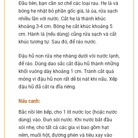
Đầu tiên, bạn cần sơ chế các loại rau. Hẹ lá và
bông hẹ nhặt bỏ phần gốc già, lá úa, rửa sạch
nhiều lần với nước. Cắt hẹ lá thành khúc
khoảng 3-4 cm. Bông hẹ cắt khúc khoảng 5
cm. Hành lá (nếu dùng) cũng rửa sạch và cắt
khúc tương tự. Sau đó, để ráo nước.
Đậu hũ non rửa nhẹ nhàng dưới vòi nước lạnh,
để ráo. Dùng dao sắc cắt đậu hũ thành những
khối vuông dày khoảng 1 cm. Tránh cắt quá
mỏng vì đậu hũ non rất dễ bị nát khi nấu. Xếp
đậu hũ đã cắt ra đĩa riêng.
Nấu canh:
Bắc nồi lên bếp, cho 1 lít nước lọc (hoặc nước
dùng) vào. Đun sôi nước. Khi nước bắt đầu
sôi nhẹ, cho tất cả các gia vị bao gồm hạt
nêm, muối hột, đường phèn và tiêu xay vào