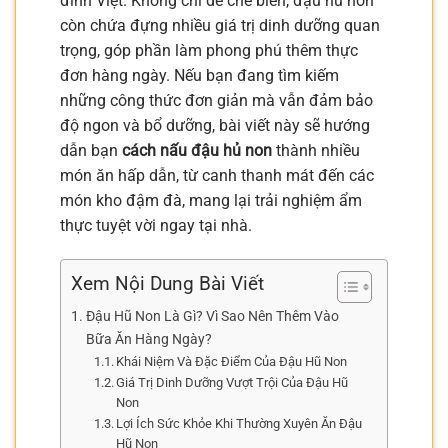
đình Việt. Không chỉ dễ chế biến, đậu hũ non
còn chứa đựng nhiều giá trị dinh dưỡng quan
trọng, góp phần làm phong phú thêm thực
đơn hàng ngày. Nếu bạn đang tìm kiếm
những công thức đơn giản mà vẫn đảm bảo
độ ngon và bổ dưỡng, bài viết này sẽ hướng
dẫn bạn
cách nấu đậu hủ non
thành nhiều
món ăn hấp dẫn, từ canh thanh mát đến các
món kho đậm đà, mang lại trải nghiệm ẩm
thực tuyệt vời ngay tại nhà.
Xem Nội Dung Bài Viết
Đậu Hũ Non Là Gì? Vì Sao Nên Thêm Vào
Bữa Ăn Hàng Ngày?
Khái Niệm Và Đặc Điểm Của Đậu Hũ Non
Giá Trị Dinh Dưỡng Vượt Trội Của Đậu Hũ
Non
Lợi Ích Sức Khỏe Khi Thường Xuyên Ăn Đậu
Hũ Non