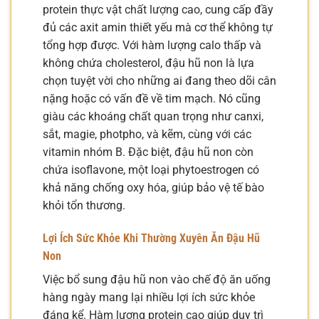
protein thực vật chất lượng cao, cung cấp đầy
đủ các axit amin thiết yếu mà cơ thể không tự
tổng hợp được. Với hàm lượng calo thấp và
không chứa cholesterol, đậu hũ non là lựa
chọn tuyệt vời cho những ai đang theo dõi cân
nặng hoặc có vấn đề về tim mạch. Nó cũng
giàu các khoáng chất quan trọng như canxi,
sắt, magie, photpho, và kẽm, cùng với các
vitamin nhóm B. Đặc biệt, đậu hũ non còn
chứa isoflavone, một loại phytoestrogen có
khả năng chống oxy hóa, giúp bảo vệ tế bào
khỏi tổn thương.
Lợi Ích Sức Khỏe Khi Thường Xuyên Ăn Đậu Hũ
Non
Việc bổ sung đậu hũ non vào chế độ ăn uống
hàng ngày mang lại nhiều lợi ích sức khỏe
đáng kể. Hàm lượng protein cao giúp duy trì