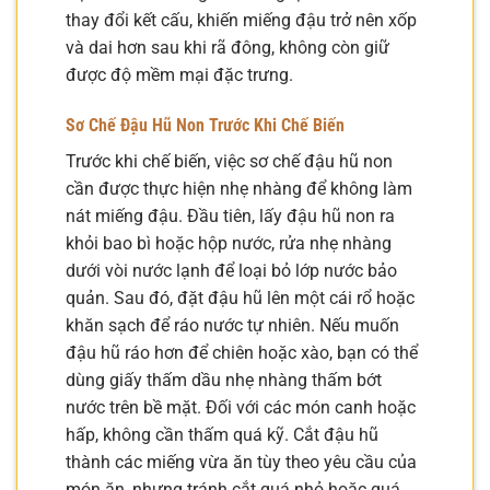
thay đổi kết cấu, khiến miếng đậu trở nên xốp
và dai hơn sau khi rã đông, không còn giữ
được độ mềm mại đặc trưng.
Sơ Chế Đậu Hũ Non Trước Khi Chế Biến
Trước khi chế biến, việc sơ chế đậu hũ non
cần được thực hiện nhẹ nhàng để không làm
nát miếng đậu. Đầu tiên, lấy đậu hũ non ra
khỏi bao bì hoặc hộp nước, rửa nhẹ nhàng
dưới vòi nước lạnh để loại bỏ lớp nước bảo
quản. Sau đó, đặt đậu hũ lên một cái rổ hoặc
khăn sạch để ráo nước tự nhiên. Nếu muốn
đậu hũ ráo hơn để chiên hoặc xào, bạn có thể
dùng giấy thấm dầu nhẹ nhàng thấm bớt
nước trên bề mặt. Đối với các món canh hoặc
hấp, không cần thấm quá kỹ. Cắt đậu hũ
thành các miếng vừa ăn tùy theo yêu cầu của
món ăn, nhưng tránh cắt quá nhỏ hoặc quá