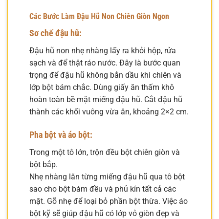
Các Bước Làm Đậu Hũ Non Chiên Giòn Ngon
Sơ chế đậu hũ:
Đậu hũ non nhẹ nhàng lấy ra khỏi hộp, rửa
sạch và để thật ráo nước. Đây là bước quan
trọng để đậu hũ không bắn dầu khi chiên và
lớp bột bám chắc. Dùng giấy ăn thấm khô
hoàn toàn bề mặt miếng đậu hũ. Cắt đậu hũ
thành các khối vuông vừa ăn, khoảng 2×2 cm.
Pha bột và áo bột:
Trong một tô lớn, trộn đều bột chiên giòn và
bột bắp.
Nhẹ nhàng lăn từng miếng đậu hũ qua tô bột
sao cho bột bám đều và phủ kín tất cả các
mặt. Gõ nhẹ để loại bỏ phần bột thừa. Việc áo
bột kỹ sẽ giúp đậu hũ có lớp vỏ giòn đẹp và