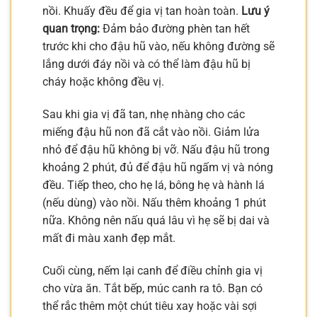
nồi. Khuấy đều để gia vị tan hoàn toàn.
Lưu ý
quan trọng:
Đảm bảo đường phèn tan hết
trước khi cho đậu hũ vào, nếu không đường sẽ
lắng dưới đáy nồi và có thể làm đậu hũ bị
cháy hoặc không đều vị.
Sau khi gia vị đã tan, nhẹ nhàng cho các
miếng đậu hũ non đã cắt vào nồi. Giảm lửa
nhỏ để đậu hũ không bị vỡ. Nấu đậu hũ trong
khoảng 2 phút, đủ để đậu hũ ngấm vị và nóng
đều. Tiếp theo, cho hẹ lá, bông hẹ và hành lá
(nếu dùng) vào nồi. Nấu thêm khoảng 1 phút
nữa. Không nên nấu quá lâu vì hẹ sẽ bị dai và
mất đi màu xanh đẹp mắt.
Cuối cùng, nếm lại canh để điều chỉnh gia vị
cho vừa ăn. Tắt bếp, múc canh ra tô. Bạn có
thể rắc thêm một chút tiêu xay hoặc vài sợi