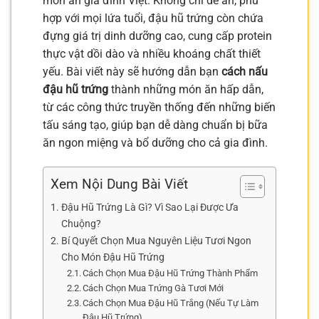
món ăn gia đình Việt. Không chỉ dễ ăn, phù
hợp với mọi lứa tuổi, đậu hũ trứng còn chứa
đựng giá trị dinh dưỡng cao, cung cấp protein
thực vật dồi dào và nhiều khoáng chất thiết
yếu. Bài viết này sẽ hướng dẫn bạn
cách nấu
đậu hũ trứng
thành những món ăn hấp dẫn,
từ các công thức truyền thống đến những biến
tấu sáng tạo, giúp bạn dễ dàng chuẩn bị bữa
ăn ngon miệng và bổ dưỡng cho cả gia đình.
Xem Nội Dung Bài Viết
Đậu Hũ Trứng Là Gì? Vì Sao Lại Được Ưa
Chuộng?
Bí Quyết Chọn Mua Nguyên Liệu Tươi Ngon
Cho Món Đậu Hũ Trứng
Cách Chọn Mua Đậu Hũ Trứng Thành Phẩm
Cách Chọn Mua Trứng Gà Tươi Mới
Cách Chọn Mua Đậu Hũ Trắng (Nếu Tự Làm
Đậu Hũ Trứng)