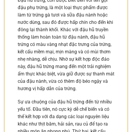
Đậu hũ trứng, còn được biết đến với tên gọi
đậu phụ trứng, là một loại thực phẩm được
làm từ trứng gà tươi và sữa đậu nành hoặc
nước dùng, sau đó được hấp chín cho đến khi
đông lại thành khối. Khác với đậu hũ truyền
thống làm hoàn toàn từ đậu nành, đậu hũ
trứng có màu vàng nhạt đặc trưng của trứng,
kết cấu mềm mại, mịn màng và có mùi thơm
nhẹ nhàng, dễ chịu. Nhờ sự kết hợp độc đáo
này, đậu hũ trứng mang đến một trải nghiệm
ẩm thực khác biệt, vừa giữ được sự thanh mát
của đậu nành, vừa có thêm độ béo ngậy và
hương vị hấp dẫn của trứng.
Sự ưa chuộng của đậu hũ trứng đến từ nhiều
yếu tố. Đầu tiên, nó cực kỳ dễ chế biến và có
thể kết hợp với đa dạng các loại nguyên liệu
khác như thịt băm, hải sản, rau củ để tạo ra
nhiều món ăn phong phú. Thứ hai, kết cấu