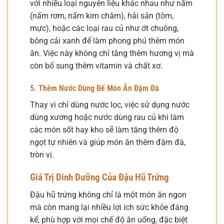
với nhiều loại nguyên liệu khác nhau như nấm
(nấm rơm, nấm kim châm), hải sản (tôm,
mực), hoặc các loại rau củ như ớt chuông,
bông cải xanh để làm phong phú thêm món
ăn. Việc này không chỉ tăng thêm hương vị mà
còn bổ sung thêm vitamin và chất xơ.
5. Thêm Nước Dùng Để Món Ăn Đậm Đà
Thay vì chỉ dùng nước lọc, việc sử dụng nước
dùng xương hoặc nước dùng rau củ khi làm
các món sốt hay kho sẽ làm tăng thêm độ
ngọt tự nhiên và giúp món ăn thêm đậm đà,
tròn vị.
Giá Trị Dinh Dưỡng Của Đậu Hũ Trứng
Đậu hũ trứng không chỉ là một món ăn ngon
mà còn mang lại nhiều lợi ích sức khỏe đáng
kể, phù hợp với mọi chế độ ăn uống, đặc biệt