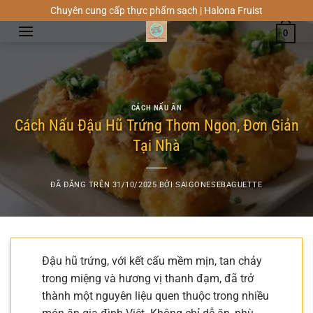
Chuyển
Chuyên cung cấp thực phẩm sạch | Halona Fruist
đến
0
nội
dung
CÁCH NẤU ĂN
Cách Nấu Đậu Hũ Trứng Thơm Ngon, Đơn Giản
Tại Nhà
ĐÃ ĐĂNG TRÊN
31/10/2025
BỞI
SAIGONESEBAGUETTE
Đậu hũ trứng, với kết cấu mềm mịn, tan chảy
trong miệng và hương vị thanh đạm, đã trở
thành một nguyên liệu quen thuộc trong nhiều