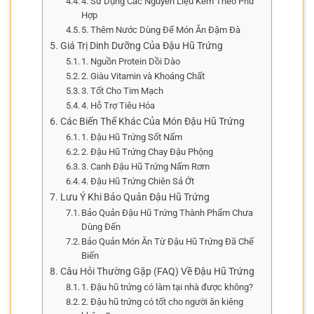
4. Sử Dụng Các Nguyên Liệu Kèm Theo Phù
Hợp
5. Thêm Nước Dùng Để Món Ăn Đậm Đà
Giá Trị Dinh Dưỡng Của Đậu Hũ Trứng
1. Nguồn Protein Dồi Dào
2. Giàu Vitamin và Khoáng Chất
3. Tốt Cho Tim Mạch
4. Hỗ Trợ Tiêu Hóa
Các Biến Thể Khác Của Món Đậu Hũ Trứng
1. Đậu Hũ Trứng Sốt Nấm
2. Đậu Hũ Trứng Chay Đậu Phộng
3. Canh Đậu Hũ Trứng Nấm Rơm
4. Đậu Hũ Trứng Chiên Sả Ớt
Lưu Ý Khi Bảo Quản Đậu Hũ Trứng
Bảo Quản Đậu Hũ Trứng Thành Phẩm Chưa
Dùng Đến
Bảo Quản Món Ăn Từ Đậu Hũ Trứng Đã Chế
Biến
Câu Hỏi Thường Gặp (FAQ) Về Đậu Hũ Trứng
1. Đậu hũ trứng có làm tại nhà được không?
2. Đậu hũ trứng có tốt cho người ăn kiêng