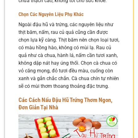
chứa thạch cao, không tốt cho sức khỏe.
Chọn Các Nguyên Liệu Phụ Khác
Ngoài đậu hũ và trứng, các nguyên liệu như
thịt băm, nấm, rau củ quả cũng cần được
chọn lựa kỹ càng. Thịt băm nên chọn loại tươi,
có màu hồng hào, không có mùi lạ. Rau củ
quả như cà chua, hành lá, nấm cần tươi xanh,
không dập nát hay úng thối. Chọn cà chua có
vỏ căng mọng, đỏ tươi đều màu, cuống còn
xanh và gắn chắc chắn. Cà chua chín tự nhiên
sẽ có mùi thơm thoang thoảng đặc trưng.
Các Cách Nấu Đậu Hũ Trứng Thơm Ngon,
Đơn Giản Tại Nhà