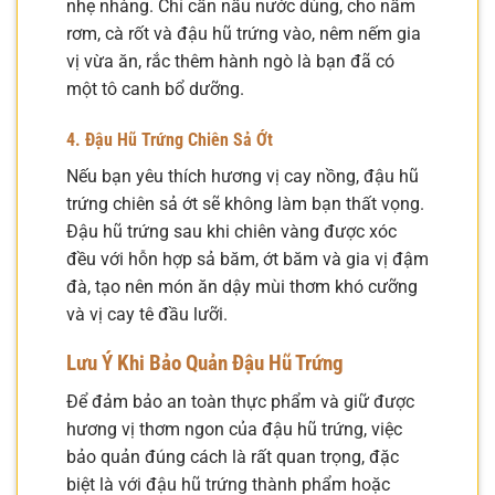
nhẹ nhàng. Chỉ cần nấu nước dùng, cho nấm
rơm, cà rốt và đậu hũ trứng vào, nêm nếm gia
vị vừa ăn, rắc thêm hành ngò là bạn đã có
một tô canh bổ dưỡng.
4. Đậu Hũ Trứng Chiên Sả Ớt
Nếu bạn yêu thích hương vị cay nồng, đậu hũ
trứng chiên sả ớt sẽ không làm bạn thất vọng.
Đậu hũ trứng sau khi chiên vàng được xóc
đều với hỗn hợp sả băm, ớt băm và gia vị đậm
đà, tạo nên món ăn dậy mùi thơm khó cưỡng
và vị cay tê đầu lưỡi.
Lưu Ý Khi Bảo Quản Đậu Hũ Trứng
Để đảm bảo an toàn thực phẩm và giữ được
hương vị thơm ngon của đậu hũ trứng, việc
bảo quản đúng cách là rất quan trọng, đặc
biệt là với đậu hũ trứng thành phẩm hoặc