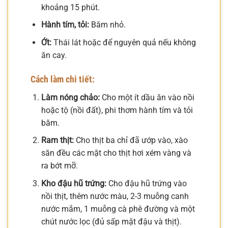
khoảng 15 phút.
Hành tím, tỏi:
Băm nhỏ.
Ớt:
Thái lát hoặc để nguyên quả nếu không
ăn cay.
Cách làm chi tiết:
Làm nóng chảo:
Cho một ít dầu ăn vào nồi
hoặc tộ (nồi đất), phi thơm hành tím và tỏi
băm.
Ram thịt:
Cho thịt ba chỉ đã ướp vào, xào
săn đều các mặt cho thịt hơi xém vàng và
ra bớt mỡ.
Kho đậu hũ trứng:
Cho đậu hũ trứng vào
nồi thịt, thêm nước màu, 2-3 muỗng canh
nước mắm, 1 muỗng cà phê đường và một
chút nước lọc (đủ sấp mặt đậu và thịt).