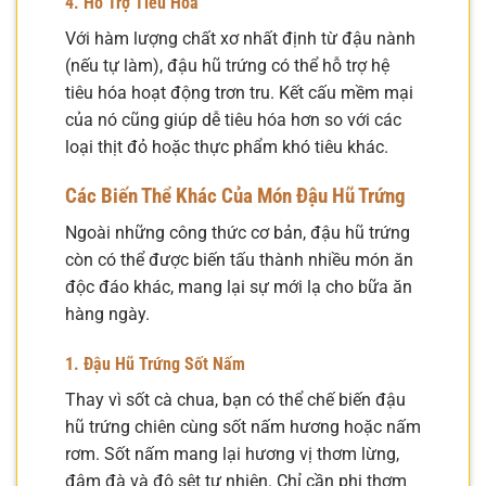
4. Hỗ Trợ Tiêu Hóa
Với hàm lượng chất xơ nhất định từ đậu nành
(nếu tự làm), đậu hũ trứng có thể hỗ trợ hệ
tiêu hóa hoạt động trơn tru. Kết cấu mềm mại
của nó cũng giúp dễ tiêu hóa hơn so với các
loại thịt đỏ hoặc thực phẩm khó tiêu khác.
Các Biến Thể Khác Của Món Đậu Hũ Trứng
Ngoài những công thức cơ bản, đậu hũ trứng
còn có thể được biến tấu thành nhiều món ăn
độc đáo khác, mang lại sự mới lạ cho bữa ăn
hàng ngày.
1. Đậu Hũ Trứng Sốt Nấm
Thay vì sốt cà chua, bạn có thể chế biến đậu
hũ trứng chiên cùng sốt nấm hương hoặc nấm
rơm. Sốt nấm mang lại hương vị thơm lừng,
đậm đà và độ sệt tự nhiên. Chỉ cần phi thơm