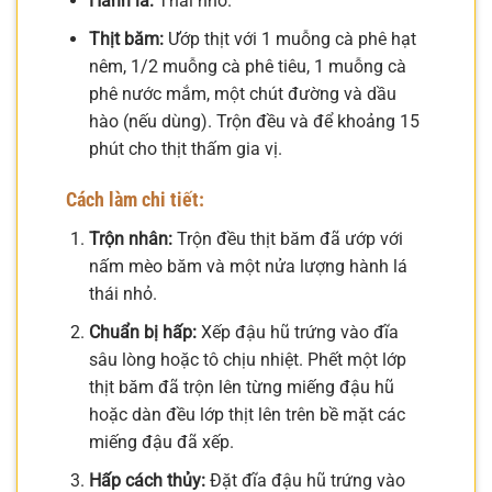
Hành lá:
Thái nhỏ.
Thịt băm:
Ướp thịt với 1 muỗng cà phê hạt
nêm, 1/2 muỗng cà phê tiêu, 1 muỗng cà
phê nước mắm, một chút đường và dầu
hào (nếu dùng). Trộn đều và để khoảng 15
phút cho thịt thấm gia vị.
Cách làm chi tiết:
Trộn nhân:
Trộn đều thịt băm đã ướp với
nấm mèo băm và một nửa lượng hành lá
thái nhỏ.
Chuẩn bị hấp:
Xếp đậu hũ trứng vào đĩa
sâu lòng hoặc tô chịu nhiệt. Phết một lớp
thịt băm đã trộn lên từng miếng đậu hũ
hoặc dàn đều lớp thịt lên trên bề mặt các
miếng đậu đã xếp.
Hấp cách thủy:
Đặt đĩa đậu hũ trứng vào