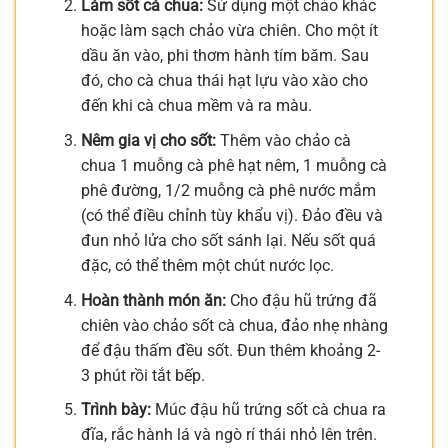
Làm sốt cà chua:
Sử dụng một chảo khác
hoặc làm sạch chảo vừa chiên. Cho một ít
dầu ăn vào, phi thơm hành tím băm. Sau
đó, cho cà chua thái hạt lựu vào xào cho
đến khi cà chua mềm và ra màu.
Nêm gia vị cho sốt:
Thêm vào chảo cà
chua 1 muỗng cà phê hạt nêm, 1 muỗng cà
phê đường, 1/2 muỗng cà phê nước mắm
(có thể điều chỉnh tùy khẩu vị). Đảo đều và
đun nhỏ lửa cho sốt sánh lại. Nếu sốt quá
đặc, có thể thêm một chút nước lọc.
Hoàn thành món ăn:
Cho đậu hũ trứng đã
chiên vào chảo sốt cà chua, đảo nhẹ nhàng
để đậu thấm đều sốt. Đun thêm khoảng 2-
3 phút rồi tắt bếp.
Trình bày:
Múc đậu hũ trứng sốt cà chua ra
đĩa, rắc hành lá và ngò rí thái nhỏ lên trên.