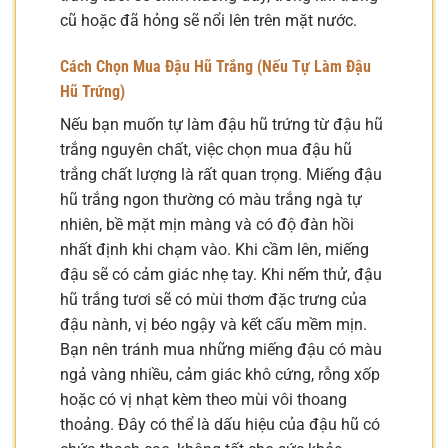
cũ hoặc đã hỏng sẽ nổi lên trên mặt nước.
Cách Chọn Mua Đậu Hũ Trắng (Nếu Tự Làm Đậu
Hũ Trứng)
Nếu bạn muốn tự làm đậu hũ trứng từ đậu hũ
trắng nguyên chất, việc chọn mua đậu hũ
trắng chất lượng là rất quan trọng. Miếng đậu
hũ trắng ngon thường có màu trắng ngà tự
nhiên, bề mặt mịn màng và có độ đàn hồi
nhất định khi chạm vào. Khi cầm lên, miếng
đậu sẽ có cảm giác nhẹ tay. Khi nếm thử, đậu
hũ trắng tươi sẽ có mùi thơm đặc trưng của
đậu nành, vị béo ngậy và kết cấu mềm mịn.
Bạn nên tránh mua những miếng đậu có màu
ngả vàng nhiều, cảm giác khô cứng, rỗng xốp
hoặc có vị nhạt kèm theo mùi vôi thoang
thoảng. Đây có thể là dấu hiệu của đậu hũ có