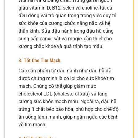
vitamin và khoáng chất. Trứng gà là nguồn
giàu vitamin D, B12, selen và choline, tất cả
đều đóng vai trò quan trọng trong việc duy trì
sức khỏe của xương, chức năng não và hệ
thần kinh. Sữa đậu nành trong đậu hũ cũng
cung cấp canxi, sắt và magie, cần thiết cho
xương chắc khỏe và quá trình tạo máu.
3. Tốt Cho Tim Mạch
Các sản phẩm từ đậu nành như đậu hũ đã
được chứng minh là có lợi cho sức khỏe tim
mạch. Chúng có thể giúp giảm mức
cholesterol LDL (cholesterol xấu) và tăng
cường sức khỏe mạch máu. Ngoài ra, đậu hũ
trứng ít chất béo bão hòa, phù hợp cho chế độ
ăn uống lành mạnh, giúp ngăn ngừa các bệnh
về tim mạch.