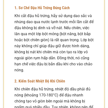
1. Sơ Chế Đậu Hũ Trứng Đúng Cách
Khi cắt đậu hũ trứng, hãy sử dụng dao sắc và
nhúng dao qua nước lạnh trước mỗi lần cắt để
đậu không bị dính và vỡ nát. Nếu chiên, việc
lăn qua một lớp bột mỏng (bột năng, bột bắp
hoặc bột chiên giòn) là rất quan trọng. Lớp bột
này không chỉ giúp đậu giữ được hình dáng,
không bị nát khi chiên mà còn tạo ra lớp vỏ
ngoài giòn rụm hấp dẫn. Đồng thời, nó cũng
hạn chế việc đậu bị bắn dầu khi cho vào chảo
nóng.
2. Kiểm Soát Nhiệt Độ Khi Chiên
Khi chiên đậu hũ trứng, nhiệt độ dầu phải đủ
nóng (khoảng 170-180°C) để đậu nhanh
chóng tạo vỏ giòn bên ngoài mà không bị
ngấm quá nhiều dầu. Tuy nhiên, không nên để