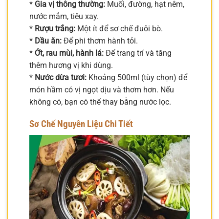
*
Gia vị thông thường:
Muối, đường, hạt nêm,
nước mắm, tiêu xay.
*
Rượu trắng:
Một ít để sơ chế đuôi bò.
*
Dầu ăn:
Để phi thơm hành tỏi.
*
Ớt, rau mùi, hành lá:
Để trang trí và tăng
thêm hương vị khi dùng.
*
Nước dừa tươi:
Khoảng 500ml (tùy chọn) để
món hầm có vị ngọt dịu và thơm hơn. Nếu
không có, bạn có thể thay bằng nước lọc.
Sơ Chế Nguyên Liệu Chi Tiết