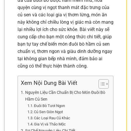
đà của đuôi bò được hầm mềm nhừ, hòa
quyện cùng vị ngọt thanh mát đặc trưng của
củ sen và các loại gia vị thơm lừng, món ăn
này không chỉ chiều lòng vị giác mà còn mang
lại nhiều lợi ích cho sức khỏe. Bài viết này sẽ
cung cấp cho bạn một công thức chi tiết, giúp
bạn tự tay chế biến món đuôi bò hầm củ sen
chuẩn vị, thơm ngon và giàu dinh dưỡng ngay
tại không gian bếp nhà mình, đảm bảo ai
cũng có thể thực hiện thành công.
Xem Nội Dung Bài Viết
Nguyên Liệu Cần Chuẩn Bị Cho Món Đuôi Bò
Hầm Củ Sen
Đuôi Bò Tươi Ngon
Củ Sen Giòn Ngọt
Các Loại Rau Củ Khác
Gia Vị và Thảo Mộc
Sơ Chế Nguyên Liệu Chi Tiết