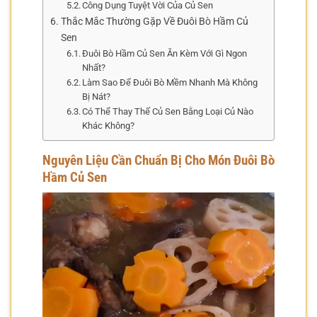
Công Dụng Tuyệt Vời Của Củ Sen
Thắc Mắc Thường Gặp Về Đuôi Bò Hầm Củ
Sen
Đuôi Bò Hầm Củ Sen Ăn Kèm Với Gì Ngon
Nhất?
Làm Sao Để Đuôi Bò Mềm Nhanh Mà Không
Bị Nát?
Có Thể Thay Thế Củ Sen Bằng Loại Củ Nào
Khác Không?
Nguyên Liệu Cần Chuẩn Bị Cho Món Đuôi Bò
Hầm Củ Sen