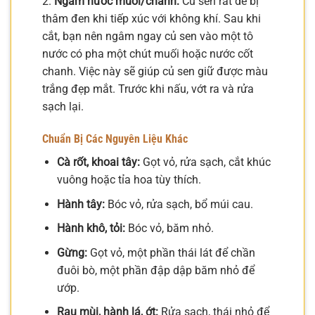
2.
Ngâm nước muối/chanh:
Củ sen rất dễ bị
thâm đen khi tiếp xúc với không khí. Sau khi
cắt, bạn nên ngâm ngay củ sen vào một tô
nước có pha một chút muối hoặc nước cốt
chanh. Việc này sẽ giúp củ sen giữ được màu
trắng đẹp mắt. Trước khi nấu, vớt ra và rửa
sạch lại.
Chuẩn Bị Các Nguyên Liệu Khác
Cà rốt, khoai tây:
Gọt vỏ, rửa sạch, cắt khúc
vuông hoặc tỉa hoa tùy thích.
Hành tây:
Bóc vỏ, rửa sạch, bổ múi cau.
Hành khô, tỏi:
Bóc vỏ, băm nhỏ.
Gừng:
Gọt vỏ, một phần thái lát để chần
đuôi bò, một phần đập dập băm nhỏ để
ướp.
Rau mùi, hành lá, ớt:
Rửa sạch, thái nhỏ để