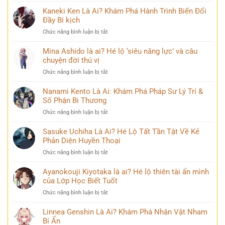
Tsugikuni
Kaneki Ken Là Ai? Khám Phá Hành Trình Biến Đổi
là
Đầy Bi kịch
ai?
ở
Chức năng bình luận bị tắt
Chân
Kaneki
dung
Ken
Mina Ashido là ai? Hé lộ ‘siêu năng lực’ và câu
kiếm
Là
chuyện đời thú vị
sĩ
Ai?
huyền
ở
Chức năng bình luận bị tắt
Khám
thoại
Mina
Phá
và
Ashido
Nanami Kento Là Ai: Khám Phá Pháp Sư Lý Trí &
Hành
những
là
Số Phận Bi Thương
Trình
bí
ai?
Biến
ẩn
ở
Chức năng bình luận bị tắt
Hé
Đổi
Nanami
lộ
Đầy
Kento
Sasuke Uchiha Là Ai? Hé Lộ Tất Tần Tật Về Kẻ
‘siêu
Bi
Là
Phản Diện Huyền Thoại
năng
kịch
Ai:
lực’
ở
Chức năng bình luận bị tắt
Khám
và
Sasuke
Phá
câu
Uchiha
Ayanokouji Kiyotaka là ai? Hé lộ thiên tài ẩn mình
Pháp
chuyện
Là
của Lớp Học Biết Tuốt
Sư
đời
Ai?
Lý
thú
ở
Chức năng bình luận bị tắt
Hé
Trí
vị
Ayanokouji
Lộ
&
Kiyotaka
Linnea Genshin Là Ai? Khám Phá Nhân Vật Nham
Tất
Số
là
Bí Ẩn
Tần
Phận