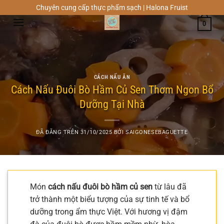
Chuyển
Chuyên cung cấp thực phẩm sạch | Halona Fruist
đến
0
nội
dung
CÁCH NẤU ĂN
Cách Nấu Đuôi Bò Hầm Củ Sen Thơm Ngon Bổ
Dưỡng Tại Nhà
ĐÃ ĐĂNG TRÊN
31/10/2025
BỞI
SAIGONESEBAGUETTE
Món
cách nấu đuôi bò hầm củ sen
từ lâu đã
trở thành một biểu tượng của sự tinh tế và bổ
dưỡng trong ẩm thực Việt. Với hương vị đậm