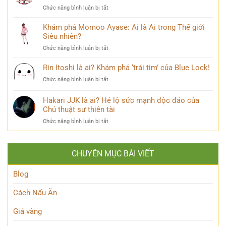
ai?
Tật
Bi
ở
Chức năng bình luận bị tắt
Hé
Về
Thương
Linnea
lộ
Kẻ
Genshin
Khám phá Momoo Ayase: Ai là Ai trong Thế giới
thiên
Phản
Là
Siêu nhiên?
tài
Diện
Ai?
ẩn
Huyền
ở
Chức năng bình luận bị tắt
Khám
mình
Thoại
Khám
Phá
của
phá
Rin Itoshi là ai? Khám phá ‘trái tim’ của Blue Lock!
Nhân
Lớp
Momoo
Vật
Học
ở
Chức năng bình luận bị tắt
Ayase:
Nham
Biết
Rin
Ai
Bí
Tuốt
Itoshi
Hakari JJK là ai? Hé lộ sức mạnh độc đáo của
là
Ẩn
là
Ai
Chú thuật sư thiên tài
ai?
trong
ở
Chức năng bình luận bị tắt
Khám
Thế
Hakari
phá
giới
JJK
‘trái
Siêu
là
tim’
nhiên?
CHUYÊN MỤC BÀI VIẾT
ai?
của
Hé
Blue
lộ
Blog
Lock!
sức
mạnh
Cách Nấu Ăn
độc
đáo
Giá vàng
của
Chú