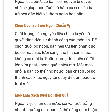
Ngoài các bước cơ bản, có một vài bí quyết
nhỏ sẽ giúp món đuôi bò hầm củ sen của bạn
trở nên đặc biệt và thơm ngon hơn hẳn.
Chọn Đuôi Bò Tươi Ngon Chuẩn Vị
Chất lượng của nguyên liệu chính là yếu tố
quyết định đến sự thành công của món ăn. Để
chọn đuôi bò ngon, bạn nên ưu tiên phần đuôi
bò có màu sắc tươi sáng, thớ thịt săn chắc,
không có mùi lạ. Phần xương đuôi nên có độ
lớn vừa phải, không quá nhiều mỡ. Một mẹo
nhỏ là bạn có thể nhờ người bán chặt đuôi bò
thành các khúc ngay tại quầy để đảm bảo độ
tươi mới.
Mẹo Làm Sạch Đuôi Bò Hiệu Quả
Ngoài việc chần qua nước sôi và rượu trắng
như đã hướng dẫn, bạn có thể dùng dấm hoặc