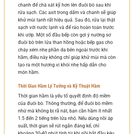
chanh để chà xát kỹ hơn lên đuôi bò sau khi
rửa sạch. Các axit trong dấm và chanh sẽ giúp
khử mùi tanh rất hiệu quả. Sau đó, rửa lại thật
sạch với nước lạnh và để ráo hoàn toàn trước
khi ướp. Một số đầu bếp còn gợi ý nướng sơ
đuôi bò trên lửa than hồng hoặc bếp gas cho
cháy xém nhẹ phần da bên ngoài trước khi
hầm, điều này không chỉ giúp khử mùi mà còn
tạo ra một hương vị khói nhẹ hấp dẫn cho
món hầm.
Thời Gian Hầm Lý Tưởng và Kỹ Thuật Hầm
Thời gian hầm là yếu tố quyết định độ mềm
của đuôi bò. Thông thường, để đuôi bò mềm
nhừ mà không bị rã nát, bạn cần hầm ít nhất
1.5 đến 2 tiếng trên lửa nhỏ. Nếu dùng nồi áp
suất, thời gian sẽ rút ngắn đáng kể, chỉ
khoảng 30-40 phút tính từ khi nồi bắt đầu kêu