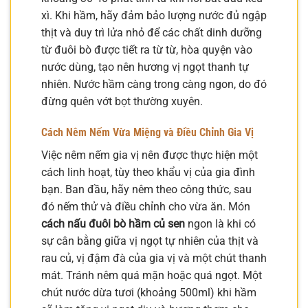
xì. Khi hầm, hãy đảm bảo lượng nước đủ ngập
thịt và duy trì lửa nhỏ để các chất dinh dưỡng
từ đuôi bò được tiết ra từ từ, hòa quyện vào
nước dùng, tạo nên hương vị ngọt thanh tự
nhiên. Nước hầm càng trong càng ngon, do đó
đừng quên vớt bọt thường xuyên.
Cách Nêm Nếm Vừa Miệng và Điều Chỉnh Gia Vị
Việc nêm nếm gia vị nên được thực hiện một
cách linh hoạt, tùy theo khẩu vị của gia đình
bạn. Ban đầu, hãy nêm theo công thức, sau
đó nếm thử và điều chỉnh cho vừa ăn. Món
cách nấu đuôi bò hầm củ sen
ngon là khi có
sự cân bằng giữa vị ngọt tự nhiên của thịt và
rau củ, vị đậm đà của gia vị và một chút thanh
mát. Tránh nêm quá mặn hoặc quá ngọt. Một
chút nước dừa tươi (khoảng 500ml) khi hầm