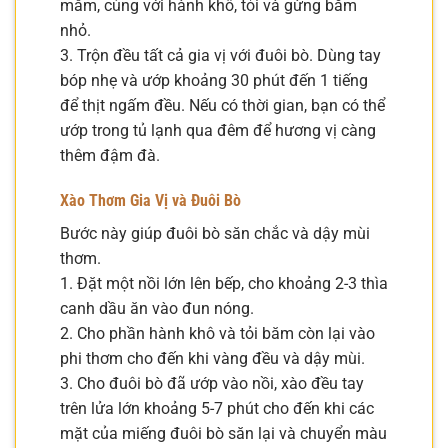
mắm, cùng với hành khô, tỏi và gừng băm
nhỏ.
3. Trộn đều tất cả gia vị với đuôi bò. Dùng tay
bóp nhẹ và ướp khoảng 30 phút đến 1 tiếng
để thịt ngấm đều. Nếu có thời gian, bạn có thể
ướp trong tủ lạnh qua đêm để hương vị càng
thêm đậm đà.
Xào Thơm Gia Vị và Đuôi Bò
Bước này giúp đuôi bò săn chắc và dậy mùi
thơm.
1. Đặt một nồi lớn lên bếp, cho khoảng 2-3 thìa
canh dầu ăn vào đun nóng.
2. Cho phần hành khô và tỏi băm còn lại vào
phi thơm cho đến khi vàng đều và dậy mùi.
3. Cho đuôi bò đã ướp vào nồi, xào đều tay
trên lửa lớn khoảng 5-7 phút cho đến khi các
mặt của miếng đuôi bò săn lại và chuyển màu