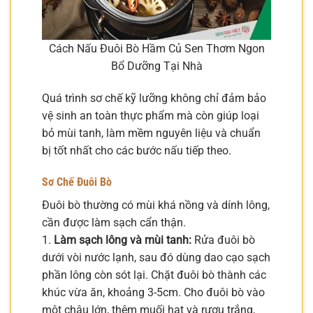
Cách Nấu Đuôi Bò Hầm Củ Sen Thơm Ngon
Bổ Dưỡng Tại Nhà
Quá trình sơ chế kỹ lưỡng không chỉ đảm bảo
vệ sinh an toàn thực phẩm mà còn giúp loại
bỏ mùi tanh, làm mềm nguyên liệu và chuẩn
bị tốt nhất cho các bước nấu tiếp theo.
Sơ Chế Đuôi Bò
Đuôi bò thường có mùi khá nồng và dính lông,
cần được làm sạch cẩn thận.
1.
Làm sạch lông và mùi tanh:
Rửa đuôi bò
dưới vòi nước lạnh, sau đó dùng dao cạo sạch
phần lông còn sót lại. Chặt đuôi bò thành các
khúc vừa ăn, khoảng 3-5cm. Cho đuôi bò vào
một chậu lớn, thêm muối hạt và rượu trắng,