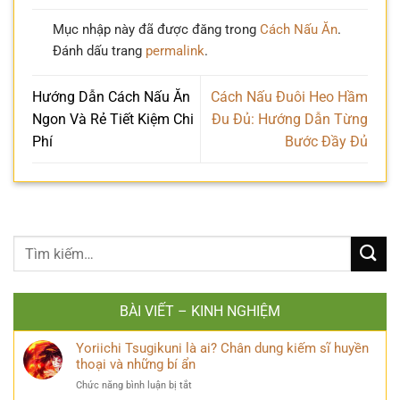
Mục nhập này đã được đăng trong
Cách Nấu Ăn
.
Đánh dấu trang
permalink
.
Hướng Dẫn Cách Nấu Ăn
Cách Nấu Đuôi Heo Hầm
Ngon Và Rẻ Tiết Kiệm Chi
Đu Đủ: Hướng Dẫn Từng
Phí
Bước Đầy Đủ
BÀI VIẾT – KINH NGHIỆM
Yoriichi Tsugikuni là ai? Chân dung kiếm sĩ huyền
thoại và những bí ẩn
ở
Chức năng bình luận bị tắt
Yoriichi