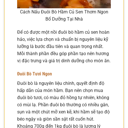
Cách Nấu Đuôi Bò Hầm Củ Sen Thơm Ngon
Bổ Dưỡng Tại Nhà
Để có được một nồi đuôi bò hầm củ sen hoàn
hảo, việc lựa chọn và chuẩn bị nguyên liệu kỹ
lưỡng là bước đầu tiên và quan trọng nhất.
Mỗi thành phần đều góp phần tạo nên hương
vị đặc trưng và giá trị dinh dưỡng cho món ăn.
Đuôi Bò Tươi Ngon
Đuôi bò là nguyên liệu chính, quyết định độ
hấp dẫn của món hầm. Bạn nên chọn mua
đuôi bò tươi, có màu đỏ hồng tự nhiên, không
có mùi lạ. Phần đuôi bò thường có nhiều gân,
sụn và một chút mỡ xen kẽ, khi hầm sẽ tạo độ
béo ngậy và giòn sần sật rất cuốn hút.
Khoảng 700g đến 1kg đuôi bò là lượng lý