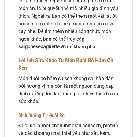
sẽ làm tăng vị ngọt dịu và hương thơm cho
món ăn, là bí quyết nhỏ mà nhiều gia đình yêu
thích. Ngoài ra, bạn có thể thêm một vài lát ớt
hoặc một chút sa tế nếu muốn món ăn có vị
cay nhẹ. Để tìm thêm nhiều công thức món
ngon khác, bạn có thể truy cập
saigonesebaguette.vn
để khám phá.
Lợi Ích Sức Khỏe Từ Món Đuôi Bò Hầm Củ
Sen
Món đuôi bò hầm củ sen không chỉ hấp dẫn
bởi hương vị mà còn là một nguồn cung cấp
dinh dưỡng dồi dào, mang lại nhiều lợi ích cho
sức khỏe.
Dinh Dưỡng Từ Đuôi Bò
Đuôi bò là một phần thịt giàu collagen, protein
và các khoáng chất thiết yếu như sắt, kẽm,