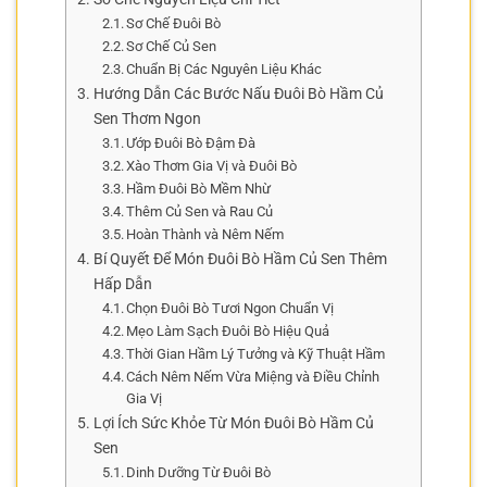
Sơ Chế Đuôi Bò
Sơ Chế Củ Sen
Chuẩn Bị Các Nguyên Liệu Khác
Hướng Dẫn Các Bước Nấu Đuôi Bò Hầm Củ
Sen Thơm Ngon
Ướp Đuôi Bò Đậm Đà
Xào Thơm Gia Vị và Đuôi Bò
Hầm Đuôi Bò Mềm Nhừ
Thêm Củ Sen và Rau Củ
Hoàn Thành và Nêm Nếm
Bí Quyết Để Món Đuôi Bò Hầm Củ Sen Thêm
Hấp Dẫn
Chọn Đuôi Bò Tươi Ngon Chuẩn Vị
Mẹo Làm Sạch Đuôi Bò Hiệu Quả
Thời Gian Hầm Lý Tưởng và Kỹ Thuật Hầm
Cách Nêm Nếm Vừa Miệng và Điều Chỉnh
Gia Vị
Lợi Ích Sức Khỏe Từ Món Đuôi Bò Hầm Củ
Sen
Dinh Dưỡng Từ Đuôi Bò