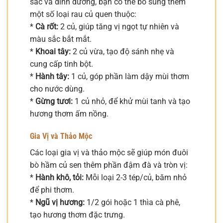
sắc và dinh dưỡng, bạn có thể bổ sung thêm
một số loại rau củ quen thuộc:
*
Cà rốt:
2 củ, giúp tăng vị ngọt tự nhiên và
màu sắc bắt mắt.
*
Khoai tây:
2 củ vừa, tạo độ sánh nhẹ và
cung cấp tinh bột.
*
Hành tây:
1 củ, góp phần làm dậy mùi thơm
cho nước dùng.
*
Gừng tươi:
1 củ nhỏ, để khử mùi tanh và tạo
hương thơm ấm nồng.
Gia Vị và Thảo Mộc
Các loại gia vị và thảo mộc sẽ giúp món đuôi
bò hầm củ sen thêm phần đậm đà và tròn vị:
*
Hành khô, tỏi:
Mỗi loại 2-3 tép/củ, băm nhỏ
để phi thơm.
*
Ngũ vị hương:
1/2 gói hoặc 1 thìa cà phê,
tạo hương thơm đặc trưng.