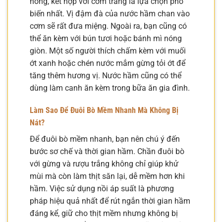
nóng, kết hợp với cơm trắng là lựa chọn phổ
biến nhất. Vị đậm đà của nước hầm chan vào
cơm sẽ rất đưa miệng. Ngoài ra, bạn cũng có
thể ăn kèm với bún tươi hoặc bánh mì nóng
giòn. Một số người thích chấm kèm với muối
ớt xanh hoặc chén nước mắm gừng tỏi ớt để
tăng thêm hương vị. Nước hầm cũng có thể
dùng làm canh ăn kèm trong bữa ăn gia đình.
Làm Sao Để Đuôi Bò Mềm Nhanh Mà Không Bị
Nát?
Để đuôi bò mềm nhanh, bạn nên chú ý đến
bước sơ chế và thời gian hầm. Chần đuôi bò
với gừng và rượu trắng không chỉ giúp khử
mùi mà còn làm thịt săn lại, dễ mềm hơn khi
hầm. Việc sử dụng nồi áp suất là phương
pháp hiệu quả nhất để rút ngắn thời gian hầm
đáng kể, giữ cho thịt mềm nhưng không bị